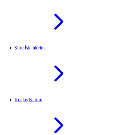
Şifre İşlemlerim
Koçtaş Kartım