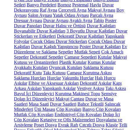
Setleri
Banyo Perdeleri
Bornoz
Peştemal
Havlu
Duvar
Dekorasyonu
Raf
Ayna
Çerçeveli Ayna
Makyaj Aynası
Boy
Aynası
Salon Aynası
Yatak Odası Aynası
Parçalı Ayna
Dresuar Aynası
Duvar Aynası
Ayaklı Ayna
Tablo
Poster
Duvar Panoları
Duvar Halısı ve Örtüsü
Duvar Kağıtları
Boyanabilir Duvar Kağıtları
3 Boyutlu Duvar Kağıtları
Duvar
Stickerları ve Etiketleri
Dekoratif Duvar Kağıtları
Yapışkanlı
Folyolar
Çocuk Odası Duvar Stickerları
Çocuk Odası Duvar
Kağıtları
Duvar Kağıdı Yapıştırıcısı
Poster Duvar Kağıtları
Ev
Düzenleme ve Saklama
Sepetler
Mutfak Sepeti
Çok Amaçlı
Sepetler
Dekoratif Sepetler
Çamaşır Sepetleri
Kutular
Makyaj
Kutusu ve Organizerleri
Plastik Kutular
Kumaş Kutular
Ayakkabı Kutuları
Oyuncak Kutuları
Saklama Kutusu
Dekoratif Kutu
Takı Kutusu
Çamaşır Kurutma Askısı
Saklama Hurçları
Hurçlar
Vakumlu Hurçlar
Halı Hurcu
Askılar
Elbise ve Aksesuar Askıları
Dekoratif Askılar
Kapı
Arkası Askıları
Yapışkanlı Askılar
Vestiyer Askısı
Takı Askısı
Bavul İçi Düzenleyici
Kurutma Makinesi Topu
Şemsiye
Dolap İçi Düzenleyici
Makyaj Çantası
Duvar ve Masa
Saatleri
Masa Saati
Duvar Saatleri
Bahçe Tekstili
Salıncak
Minderleri
Ütü Masası
Çöp Kovaları
Banyo Çöp Kovaları
Mutfak Çöp Kovaları
Endüstriyel Çöp Kovaları
Dolap İçi
Çöp Kovaları
Kırtasiye ve Ofis Malzemeleri
Dosyalama ve
Arşivleme
Poşet Dosya
Evrak Rafı
Çıtçıtlı Dosya
Klasör
Telli