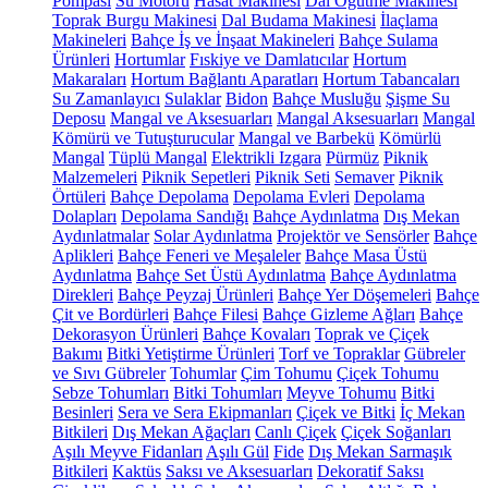
Pompası
Su Motoru
Hasat Makinesi
Dal Öğütme Makinesi
Toprak Burgu Makinesi
Dal Budama Makinesi
İlaçlama
Makineleri
Bahçe İş ve İnşaat Makineleri
Bahçe Sulama
Ürünleri
Hortumlar
Fıskiye ve Damlatıcılar
Hortum
Makaraları
Hortum Bağlantı Aparatları
Hortum Tabancaları
Su Zamanlayıcı
Sulaklar
Bidon
Bahçe Musluğu
Şişme Su
Deposu
Mangal ve Aksesuarları
Mangal Aksesuarları
Mangal
Kömürü ve Tutuşturucular
Mangal ve Barbekü
Kömürlü
Mangal
Tüplü Mangal
Elektrikli Izgara
Pürmüz
Piknik
Malzemeleri
Piknik Sepetleri
Piknik Seti
Semaver
Piknik
Örtüleri
Bahçe Depolama
Depolama Evleri
Depolama
Dolapları
Depolama Sandığı
Bahçe Aydınlatma
Dış Mekan
Aydınlatmalar
Solar Aydınlatma
Projektör ve Sensörler
Bahçe
Aplikleri
Bahçe Feneri ve Meşaleler
Bahçe Masa Üstü
Aydınlatma
Bahçe Set Üstü Aydınlatma
Bahçe Aydınlatma
Direkleri
Bahçe Peyzaj Ürünleri
Bahçe Yer Döşemeleri
Bahçe
Çit ve Bordürleri
Bahçe Filesi
Bahçe Gizleme Ağları
Bahçe
Dekorasyon Ürünleri
Bahçe Kovaları
Toprak ve Çiçek
Bakımı
Bitki Yetiştirme Ürünleri
Torf ve Topraklar
Gübreler
ve Sıvı Gübreler
Tohumlar
Çim Tohumu
Çiçek Tohumu
Sebze Tohumları
Bitki Tohumları
Meyve Tohumu
Bitki
Besinleri
Sera ve Sera Ekipmanları
Çiçek ve Bitki
İç Mekan
Bitkileri
Dış Mekan Ağaçları
Canlı Çiçek
Çiçek Soğanları
Aşılı Meyve Fidanları
Aşılı Gül
Fide
Dış Mekan Sarmaşık
Bitkileri
Kaktüs
Saksı ve Aksesuarları
Dekoratif Saksı