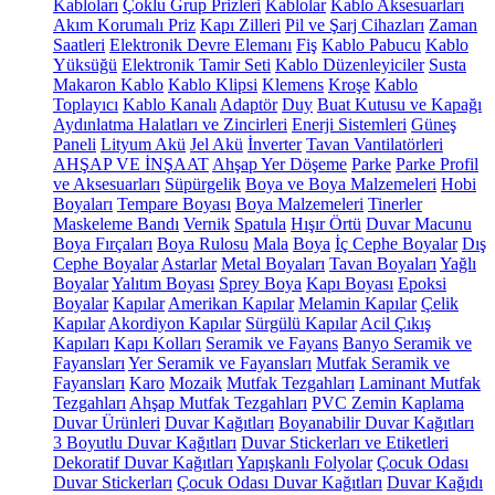
Kabloları
Çoklu Grup Prizleri
Kablolar
Kablo Aksesuarları
Akım Korumalı Priz
Kapı Zilleri
Pil ve Şarj Cihazları
Zaman
Saatleri
Elektronik Devre Elemanı
Fiş
Kablo Pabucu
Kablo
Yüksüğü
Elektronik Tamir Seti
Kablo Düzenleyiciler
Susta
Makaron Kablo
Kablo Klipsi
Klemens
Kroşe
Kablo
Toplayıcı
Kablo Kanalı
Adaptör
Duy
Buat Kutusu ve Kapağı
Aydınlatma Halatları ve Zincirleri
Enerji Sistemleri
Güneş
Paneli
Lityum Akü
Jel Akü
İnverter
Tavan Vantilatörleri
AHŞAP VE İNŞAAT
Ahşap Yer Döşeme
Parke
Parke Profil
ve Aksesuarları
Süpürgelik
Boya ve Boya Malzemeleri
Hobi
Boyaları
Tempare Boyası
Boya Malzemeleri
Tinerler
Maskeleme Bandı
Vernik
Spatula
Hışır Örtü
Duvar Macunu
Boya Fırçaları
Boya Rulosu
Mala
Boya
İç Cephe Boyalar
Dış
Cephe Boyalar
Astarlar
Metal Boyaları
Tavan Boyaları
Yağlı
Boyalar
Yalıtım Boyası
Sprey Boya
Kapı Boyası
Epoksi
Boyalar
Kapılar
Amerikan Kapılar
Melamin Kapılar
Çelik
Kapılar
Akordiyon Kapılar
Sürgülü Kapılar
Acil Çıkış
Kapıları
Kapı Kolları
Seramik ve Fayans
Banyo Seramik ve
Fayansları
Yer Seramik ve Fayansları
Mutfak Seramik ve
Fayansları
Karo
Mozaik
Mutfak Tezgahları
Laminant Mutfak
Tezgahları
Ahşap Mutfak Tezgahları
PVC Zemin Kaplama
Duvar Ürünleri
Duvar Kağıtları
Boyanabilir Duvar Kağıtları
3 Boyutlu Duvar Kağıtları
Duvar Stickerları ve Etiketleri
Dekoratif Duvar Kağıtları
Yapışkanlı Folyolar
Çocuk Odası
Duvar Stickerları
Çocuk Odası Duvar Kağıtları
Duvar Kağıdı