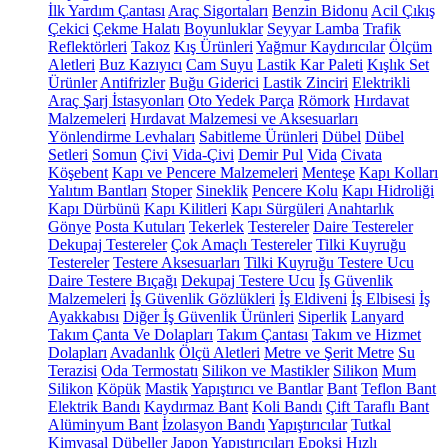
İlk Yardım Çantası
Araç Sigortaları
Benzin Bidonu
Acil Çıkış
Çekici
Çekme Halatı
Boyunluklar
Seyyar Lamba
Trafik
Reflektörleri
Takoz
Kış Ürünleri
Yağmur Kaydırıcılar
Ölçüm
Aletleri
Buz Kazıyıcı
Cam Suyu
Lastik Kar Paleti
Kışlık Set
Ürünler
Antifrizler
Buğu Giderici
Lastik Zinciri
Elektrikli
Araç Şarj İstasyonları
Oto Yedek Parça
Römork
Hırdavat
Malzemeleri
Hırdavat Malzemesi ve Aksesuarları
Yönlendirme Levhaları
Sabitleme Ürünleri
Dübel
Dübel
Setleri
Somun
Çivi
Vida-Çivi
Demir Pul
Vida
Civata
Köşebent
Kapı ve Pencere Malzemeleri
Menteşe
Kapı Kolları
Yalıtım Bantları
Stoper
Sineklik
Pencere Kolu
Kapı Hidroliği
Kapı Dürbünü
Kapı Kilitleri
Kapı Sürgüleri
Anahtarlık
Gönye
Posta Kutuları
Tekerlek
Testereler
Daire Testereler
Dekupaj Testereler
Çok Amaçlı Testereler
Tilki Kuyruğu
Testereler
Testere Aksesuarları
Tilki Kuyruğu Testere Ucu
Daire Testere Bıçağı
Dekupaj Testere Ucu
İş Güvenlik
Malzemeleri
İş Güvenlik Gözlükleri
İş Eldiveni
İş Elbisesi
İş
Ayakkabısı
Diğer İş Güvenlik Ürünleri
Siperlik
Lanyard
Takım Çanta Ve Dolapları
Takım Çantası
Takım ve Hizmet
Dolapları
Avadanlık
Ölçü Aletleri
Metre ve Şerit Metre
Su
Terazisi
Oda Termostatı
Silikon ve Mastikler
Silikon
Mum
Silikon
Köpük
Mastik
Yapıştırıcı ve Bantlar
Bant
Teflon Bant
Elektrik Bandı
Kaydırmaz Bant
Koli Bandı
Çift Taraflı Bant
Alüminyum Bant
İzolasyon Bandı
Yapıştırıcılar
Tutkal
Kimyasal Dübeller
Japon Yapıştırıcıları
Epoksi
Hızlı