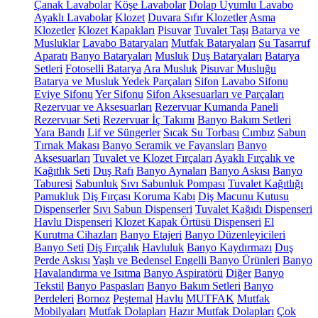
Çanak Lavabolar
Köşe Lavabolar
Dolap Uyumlu Lavabo
Ayaklı Lavabolar
Klozet
Duvara Sıfır Klozetler
Asma
Klozetler
Klozet Kapakları
Pisuvar
Tuvalet Taşı
Batarya ve
Musluklar
Lavabo Bataryaları
Mutfak Bataryaları
Su Tasarruf
Aparatı
Banyo Bataryaları
Musluk
Duş Bataryaları
Batarya
Setleri
Fotoselli Batarya
Ara Musluk
Pisuvar Musluğu
Batarya ve Musluk Yedek Parçaları
Sifon
Lavabo Sifonu
Eviye Sifonu
Yer Sifonu
Sifon Aksesuarları ve Parçaları
Rezervuar ve Aksesuarları
Rezervuar Kumanda Paneli
Rezervuar Seti
Rezervuar İç Takımı
Banyo Bakım Setleri
Yara Bandı
Lif ve Süngerler
Sıcak Su Torbası
Cımbız
Sabun
Tırnak Makası
Banyo Seramik ve Fayansları
Banyo
Aksesuarları
Tuvalet ve Klozet Fırçaları
Ayaklı Fırçalık ve
Kağıtlık Seti
Duş Rafı
Banyo Aynaları
Banyo Askısı
Banyo
Taburesi
Sabunluk
Sıvı Sabunluk Pompası
Tuvalet Kağıtlığı
Pamukluk
Diş Fırçası Koruma Kabı
Diş Macunu Kutusu
Dispenserler
Sıvı Sabun Dispenseri
Tuvalet Kağıdı Dispenseri
Havlu Dispenseri
Klozet Kapak Örtüsü Dispenseri
El
Kurutma Cihazları
Banyo Etajeri
Banyo Düzenleyicileri
Banyo Seti
Diş Fırçalık
Havluluk
Banyo Kaydırmazı
Duş
Perde Askısı
Yaşlı ve Bedensel Engelli Banyo Ürünleri
Banyo
Havalandırma ve Isıtma
Banyo Aspiratörü
Diğer
Banyo
Tekstil
Banyo Paspasları
Banyo Bakım Setleri
Banyo
Perdeleri
Bornoz
Peştemal
Havlu
MUTFAK
Mutfak
Mobilyaları
Mutfak Dolapları
Hazır Mutfak Dolapları
Çok