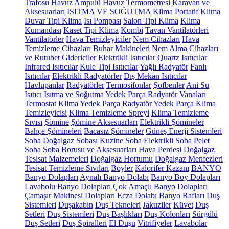
Trafosu
Havuz Ampulü
Havuz Termometresi
Karavan ve
Aksesuarları
ISITMA VE SOĞUTMA
Klima
Portatif Klima
Duvar Tipi Klima
Isı Pompası
Salon Tipi Klima
Klima
Kumandası
Kaset Tipi Klima
Kombi
Tavan Vantilatörleri
Vantilatörler
Hava Temizleyiciler
Nem Cihazları
Hava
Temizleme Cihazları
Buhar Makineleri
Nem Alma Cihazları
ve Rutubet Gidericiler
Elektrikli Isıtıcılar
Quartz Isıtıcılar
Infrared Isıtıcılar
Kule Tipi Isıtıcılar
Yağlı Radyatör
Fanlı
Isıtıcılar
Elektrikli Radyatörler
Dış Mekan Isıtıcılar
Havlupanlar
Radyatörler
Termosifonlar
Şofbenler
Ani Su
Isıtıcı
Isıtma ve Soğutma Yedek Parça
Radyatör Vanaları
Termostat
Klima Yedek Parça
Radyatör Yedek Parça
Klima
Temizleyicisi
Klima Temizleme Spreyi
Klima Temizleme
Sıvısı
Şömine
Şömine Aksesuarları
Elektrikli Şömineler
Bahçe Şömineleri
Bacasız Şömineler
Güneş Enerji Sistemleri
Soba
Doğalgaz Sobası
Kuzine Soba
Elektrikli Soba
Pelet
Soba
Soba Borusu ve Aksesuarları
Hava Perdesi
Doğalgaz
Tesisat Malzemeleri
Doğalgaz Hortumu
Doğalgaz Menfezleri
Tesisat Temizleme Sıvıları
Boyler
Kalorifer Kazanı
BANYO
Banyo Dolapları
Aynalı Banyo Dolabı
Banyo Boy Dolapları
Lavabolu Banyo Dolapları
Çok Amaçlı Banyo Dolapları
Çamaşır Makinesi Dolapları
Ecza Dolabı
Banyo Rafları
Duş
Sistemleri
Duşakabin
Duş Tekneleri
Jakuziler
Küvet
Duş
Setleri
Duş Sistemleri
Duş Başlıkları
Duş Kolonları
Sürgülü
Duş Setleri
Duş Spiralleri
El Duşu
Vitrifiyeler
Lavabolar