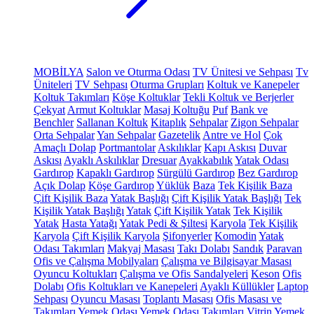
MOBİLYA
Salon ve Oturma Odası
TV Ünitesi ve Sehpası
Tv
Üniteleri
TV Sehpası
Oturma Grupları
Koltuk ve Kanepeler
Koltuk Takımları
Köşe Koltuklar
Tekli Koltuk ve Berjerler
Çekyat
Armut Koltuklar
Masaj Koltuğu
Puf
Bank ve
Benchler
Sallanan Koltuk
Kitaplık
Sehpalar
Zigon Sehpalar
Orta Sehpalar
Yan Sehpalar
Gazetelik
Antre ve Hol
Çok
Amaçlı Dolap
Portmantolar
Askılıklar
Kapı Askısı
Duvar
Askısı
Ayaklı Askılıklar
Dresuar
Ayakkabılık
Yatak Odası
Gardırop
Kapaklı Gardırop
Sürgülü Gardırop
Bez Gardırop
Açık Dolap
Köşe Gardırop
Yüklük
Baza
Tek Kişilik Baza
Çift Kişilik Baza
Yatak Başlığı
Çift Kişilik Yatak Başlığı
Tek
Kişilik Yatak Başlığı
Yatak
Çift Kişilik Yatak
Tek Kişilik
Yatak
Hasta Yatağı
Yatak Pedi & Şiltesi
Karyola
Tek Kişilik
Karyola
Çift Kişilik Karyola
Şifonyerler
Komodin
Yatak
Odası Takımları
Makyaj Masası
Takı Dolabı
Sandık
Paravan
Ofis ve Çalışma Mobilyaları
Çalışma ve Bilgisayar Masası
Oyuncu Koltukları
Çalışma ve Ofis Sandalyeleri
Keson
Ofis
Dolabı
Ofis Koltukları ve Kanepeleri
Ayaklı Küllükler
Laptop
Sehpası
Oyuncu Masası
Toplantı Masası
Ofis Masası ve
Takımları
Yemek Odası
Yemek Odası Takımları
Vitrin
Yemek