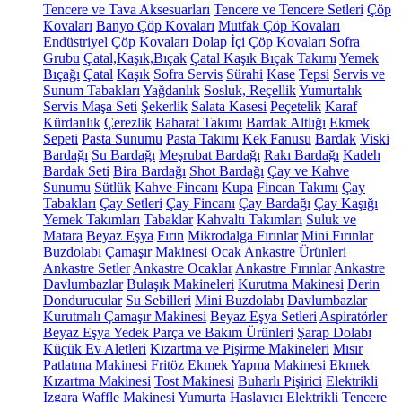
Tencere ve Tava Aksesuarları
Tencere ve Tencere Setleri
Çöp
Kovaları
Banyo Çöp Kovaları
Mutfak Çöp Kovaları
Endüstriyel Çöp Kovaları
Dolap İçi Çöp Kovaları
Sofra
Grubu
Çatal,Kaşık,Bıçak
Çatal Kaşık Bıçak Takımı
Yemek
Bıçağı
Çatal
Kaşık
Sofra Servis
Sürahi
Kase
Tepsi
Servis ve
Sunum Tabakları
Yağdanlık
Sosluk, Reçellik
Yumurtalık
Servis Maşa Seti
Şekerlik
Salata Kasesi
Peçetelik
Karaf
Kürdanlık
Çerezlik
Baharat Takımı
Bardak Altlığı
Ekmek
Sepeti
Pasta Sunumu
Pasta Takımı
Kek Fanusu
Bardak
Viski
Bardağı
Su Bardağı
Meşrubat Bardağı
Rakı Bardağı
Kadeh
Bardak Seti
Bira Bardağı
Shot Bardağı
Çay ve Kahve
Sunumu
Sütlük
Kahve Fincanı
Kupa
Fincan Takımı
Çay
Tabakları
Çay Setleri
Çay Fincanı
Çay Bardağı
Çay Kaşığı
Yemek Takımları
Tabaklar
Kahvaltı Takımları
Suluk ve
Matara
Beyaz Eşya
Fırın
Mikrodalga Fırınlar
Mini Fırınlar
Buzdolabı
Çamaşır Makinesi
Ocak
Ankastre Ürünleri
Ankastre Setler
Ankastre Ocaklar
Ankastre Fırınlar
Ankastre
Davlumbazlar
Bulaşık Makineleri
Kurutma Makinesi
Derin
Dondurucular
Su Sebilleri
Mini Buzdolabı
Davlumbazlar
Kurutmalı Çamaşır Makinesi
Beyaz Eşya Setleri
Aspiratörler
Beyaz Eşya Yedek Parça ve Bakım Ürünleri
Şarap Dolabı
Küçük Ev Aletleri
Kızartma ve Pişirme Makineleri
Mısır
Patlatma Makinesi
Fritöz
Ekmek Yapma Makinesi
Ekmek
Kızartma Makinesi
Tost Makinesi
Buharlı Pişirici
Elektrikli
Izgara
Waffle Makinesi
Yumurta Haşlayıcı
Elektrikli Tencere