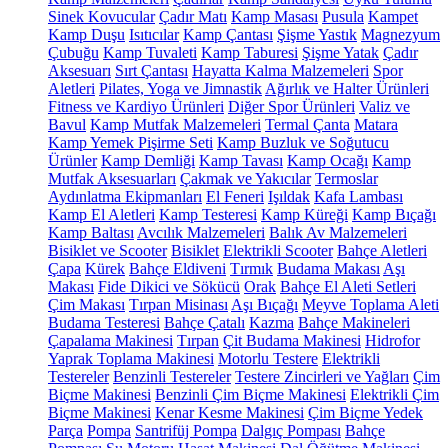
Sinek Kovucular
Çadır Matı
Kamp Masası
Pusula
Kampet
Kamp Duşu
Isıtıcılar
Kamp Çantası
Şişme Yastık
Magnezyum
Çubuğu
Kamp Tuvaleti
Kamp Taburesi
Şişme Yatak
Çadır
Aksesuarı
Sırt Çantası
Hayatta Kalma Malzemeleri
Spor
Aletleri
Pilates, Yoga ve Jimnastik
Ağırlık ve Halter Ürünleri
Fitness ve Kardiyo Ürünleri
Diğer Spor Ürünleri
Valiz ve
Bavul
Kamp Mutfak Malzemeleri
Termal Çanta
Matara
Kamp Yemek Pişirme Seti
Kamp Buzluk ve Soğutucu
Ürünler
Kamp Demliği
Kamp Tavası
Kamp Ocağı
Kamp
Mutfak Aksesuarları
Çakmak ve Yakıcılar
Termoslar
Aydınlatma Ekipmanları
El Feneri
Işıldak
Kafa Lambası
Kamp El Aletleri
Kamp Testeresi
Kamp Küreği
Kamp Bıçağı
Kamp Baltası
Avcılık Malzemeleri
Balık Av Malzemeleri
Bisiklet ve Scooter
Bisiklet
Elektrikli Scooter
Bahçe Aletleri
Çapa
Kürek
Bahçe Eldiveni
Tırmık
Budama Makası
Aşı
Makası
Fide Dikici ve Sökücü
Orak
Bahçe El Aleti Setleri
Çim Makası
Tırpan Misinası
Aşı Bıçağı
Meyve Toplama Aleti
Budama Testeresi
Bahçe Çatalı
Kazma
Bahçe Makineleri
Çapalama Makinesi
Tırpan
Çit Budama Makinesi
Hidrofor
Yaprak Toplama Makinesi
Motorlu Testere
Elektrikli
Testereler
Benzinli Testereler
Testere Zincirleri ve Yağları
Çim
Biçme Makinesi
Benzinli Çim Biçme Makinesi
Elektrikli Çim
Biçme Makinesi
Kenar Kesme Makinesi
Çim Biçme Yedek
Parça
Pompa
Santrifüj Pompa
Dalgıç Pompası
Bahçe