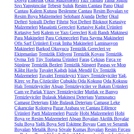
Dosya
Etiketlik
Okul Malzemeleri
Yazı Tahtası
Tahta Silgisi
Sıvı Yapıştırıcılar
Tebeşir
Suluk
Resim Çantası
Pano
Okul
Çantası
Kalem Kutusu
Beslenme Çantası
Resim Boyaları ve
Resim Boya Malzemeleri
Selobant
Ajanda
Defter
Okul
Defteri
Spiralli Defter
Fihrist
Not Defteri
Bloknot
Kırtasiye
Malzemeleri
Masaüstü Gereçleri
Kırtasiye Kağıt Ürünleri
Kırtasiye Seti
Kalem ve Yazı Gereçleri
Koli Bandı Makinesi
Para Makineleri
Para Çekmeceleri
Para Sayma Makineleri
Ofis Sarf Ürünleri
Evrak İmha Makineleri
Laminasyon
Makineleri
Barkod Okuyucu
Temizlik Gereçleri ve
Ekipmanları
Temizlik Eldiveni
Temizlik Kovası
Temizlik,
Ovma Teli
Tüy Toplama Ürünleri
Faraş
Çekpas
Fırça ve
Süpürge
Temizlik Bezleri
Temizlik Süngeri
Paspas ve Mop
Kâğıt Havlu
Tuvalet Kağıdı
Islak Mendil
Ev Temizlik
Malzemeleri
Tuvalet Temizleyici
Yüzey Temizleyiciler
Yağ,
Kireç ve Pas Çözücüler
Çubuklu Oda Kokusu
Oda Kokusu
Halı Temizleyiciler
Ahşap Temizleyiciler ve Bakım Ürünleri
Cam ve Parlak Yüzey Temizleyiciler
Mutfak ve Banyo
Temizleyiciler
Bulaşık Makinesi Deterjanı
Yumuşatıcı
Çamaşır Deterjanı
Elde Bulaşık Deterjanı
Çamaşır Leke
Çıkarıcılar
Kolonya
Pazar Arabası ve Çantası
Eğlence
Ürünleri
Parti Malzemeleri
Puzzle
Hobi Malzemeleri
Hobi
Boya ve Resim Malzemeleri
Ahşap Boyaları
Akrilik Boyalar
Sulu Boya
Yağlı Boya Seti
Eskitme Boyası
Cam ve Seramik
Boyaları
Metalik Boya
Şövale
Kumaş Boyaları
Resim Fırçası