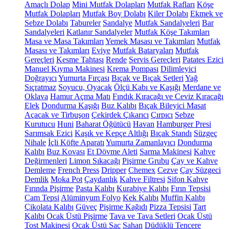
Amaçlı Dolap
Mini Mutfak Dolapları
Mutfak Rafları
Köşe
Mutfak Dolapları
Mutfak Boy Dolabı
Kiler Dolabı
Ekmek ve
Sebze Dolabı
Tabureler
Sandalye
Mutfak Sandalyeleri
Bar
Sandalyeleri
Katlanır Sandalyeler
Mutfak Köşe Takımları
Masa ve Masa Takımları
Yemek Masası ve Takımları
Mutfak
Masası ve Takımları
Eviye
Mutfak Bataryaları
Mutfak
Gereçleri
Kesme Tahtası
Rende
Servis Gereçleri
Patates Ezici
Manuel Kıyma Makinesi
Krema Pompası
Dilimleyici
Doğrayıcı
Yumurta Fırçası
Bıçak ve Bıçak Setleri
Yağ
Sıçratmaz
Soyucu, Oyacak
Ölçü Kabı ve Kaşığı
Merdane ve
Oklava
Hamur Açma Matı
Fındık Kıracağı ve Ceviz Kıracağı
Elek
Dondurma Kaşığı
Buz Kalıbı
Bıçak Bileyici Masat
Açacak ve Tirbuşon
Çekirdek Çıkarıcı
Çırpıcı
Sebze
Kurutucu
Huni
Baharat Öğütücü
Havan
Hamburger Presi
Sarımsak Ezici
Kaşık ve Kepçe Altlığı
Bıçak Standı
Süzgeç
Nihale
İçli Köfte Aparatı
Yumurta Zamanlayıcı
Dondurma
Kalıbı
Buz Kovası
Et Dövme Aleti
Sarma Makinesi
Kahve
Değirmenleri
Limon Sıkacağı
Pişirme Grubu
Çay ve Kahve
Demleme
French Press
Dripper
Chemex
Cezve
Çay Süzgeci
Demlik
Moka Pot
Çaydanlık
Kahve Filtresi
Sifon Kahve
Fırında Pişirme
Pasta Kalıbı
Kurabiye Kalıbı
Fırın Tepsisi
Cam Tepsi
Alüminyum Folyo
Kek Kalıbı
Muffin Kalıbı
Çikolata Kalıbı
Güveç
Pişirme Kağıdı
Pizza Tepsisi
Tart
Kalıbı
Ocak Üstü Pişirme
Tava ve Tava Setleri
Ocak Üstü
Tost Makinesi
Ocak Üstü Sac
Sahan
Düdüklü Tencere