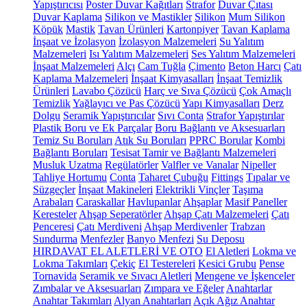
Yapıştırıcısı
Poster Duvar Kağıtları
Strafor
Duvar Çıtası
Duvar Kaplama
Silikon ve Mastikler
Silikon
Mum Silikon
Köpük
Mastik
Tavan Ürünleri
Kartonpiyer
Tavan Kaplama
İnşaat ve İzolasyon
İzolasyon Malzemeleri
Su Yalıtım
Malzemeleri
Isı Yalıtım Malzemeleri
Ses Yalıtım Malzemeleri
İnşaat Malzemeleri
Alçı
Cam Tuğla
Çimento
Beton Harcı
Çatı
Kaplama Malzemeleri
İnşaat Kimyasalları
İnşaat Temizlik
Ürünleri
Lavabo Çözücü
Harç ve Sıva Çözücü
Çok Amaçlı
Temizlik
Yağlayıcı ve Pas Çözücü
Yapı Kimyasalları
Derz
Dolgu
Seramik Yapıştırıcılar
Sıvı Conta
Strafor Yapıştırılar
Plastik Boru ve Ek Parçalar
Boru Bağlantı ve Aksesuarları
Temiz Su Boruları
Atık Su Boruları
PPRC Borular
Kombi
Bağlantı Boruları
Tesisat Tamir ve Bağlantı Malzemeleri
Musluk Uzatma
Regülatörler
Valfler ve Vanalar
Nipeller
Tahliye Hortumu
Conta
Taharet Çubuğu
Fittings
Tıpalar ve
Süzgeçler
İnşaat Makineleri
Elektrikli Vinçler
Taşıma
Arabaları
Caraskallar
Havlupanlar
Ahşaplar
Masif Paneller
Keresteler
Ahşap Seperatörler
Ahşap Çatı Malzemeleri
Çatı
Penceresi
Çatı Merdiveni
Ahşap Merdivenler
Trabzan
Sundurma
Menfezler
Banyo Menfezi
Su Deposu
HIRDAVAT EL ALETLERİ VE OTO
El Aletleri
Lokma ve
Lokma Takımları
Çekiç
El Testereleri
Kesici Grubu
Pense
Tornavida
Seramik ve Sıvacı Aletleri
Mengene ve İşkenceler
Zımbalar ve Aksesuarları
Zımpara ve Eğeler
Anahtarlar
Anahtar Takımları
Alyan Anahtarları
Açık Ağız Anahtar