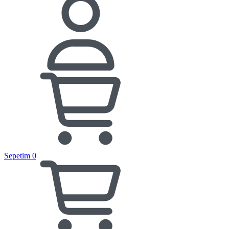
Sepetim
0