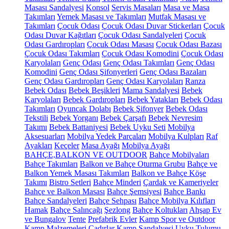
Masası Sandalyesi
Konsol
Servis Masaları
Masa ve Masa
Takımları
Yemek Masası ve Takımları
Mutfak Masası ve
Takımları
Çocuk Odası
Çocuk Odası Duvar Stickerları
Çocuk
Odası Duvar Kağıtları
Çocuk Odası Sandalyeleri
Çocuk
Odası Gardıropları
Çocuk Odası Masası
Çocuk Odası Bazası
Çocuk Odası Takımları
Çocuk Odası Komodini
Çocuk Odası
Karyolaları
Genç Odası
Genç Odası Takımları
Genç Odası
Komodini
Genç Odası Şifonyerleri
Genç Odası Bazaları
Genç Odası Gardıropları
Genç Odası Karyolaları
Ranza
Bebek Odası
Bebek Beşikleri
Mama Sandalyesi
Bebek
Karyolaları
Bebek Gardıropları
Bebek Yatakları
Bebek Odası
Takımları
Oyuncak Dolabı
Bebek Şifonyer
Bebek Odası
Tekstili
Bebek Yorganı
Bebek Çarşafı
Bebek Nevresim
Takımı
Bebek Battaniyesi
Bebek Uyku Seti
Mobilya
Aksesuarları
Mobilya Yedek Parçaları
Mobilya Kulpları
Raf
Ayakları
Keçeler
Masa Ayağı
Mobilya Ayağı
BAHÇE,BALKON VE OUTDOOR
Bahçe Mobilyaları
Bahçe Takımları
Balkon ve Bahçe Oturma Grubu
Bahçe ve
Balkon Yemek Masası Takımları
Balkon ve Bahçe Köşe
Takımı
Bistro Setleri
Bahçe Minderi
Çardak ve Kameriyeler
Bahçe ve Balkon Masası
Bahçe Şemsiyesi
Bahçe Bankı
Bahçe Sandalyeleri
Bahçe Sehpası
Bahçe Mobilya Kılıfları
Hamak
Bahçe Salıncağı
Şezlong
Bahçe Koltukları
Ahşap Ev
ve Bungalov
Tente
Prefabrik Evler
Kamp Spor ve Outdoor
Kamp Malzemeleri
Çadırlar
Kamp Sandalyesi
Uyku Tulumu