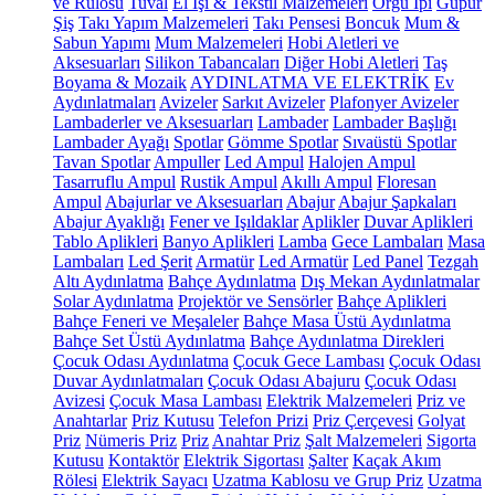
ve Rulosu
Tuval
El İşi & Tekstil Malzemeleri
Örgü İpi
Güpür
Şiş
Takı Yapım Malzemeleri
Takı Pensesi
Boncuk
Mum &
Sabun Yapımı
Mum Malzemeleri
Hobi Aletleri ve
Aksesuarları
Silikon Tabancaları
Diğer Hobi Aletleri
Taş
Boyama & Mozaik
AYDINLATMA VE ELEKTRİK
Ev
Aydınlatmaları
Avizeler
Sarkıt Avizeler
Plafonyer Avizeler
Lambaderler ve Aksesuarları
Lambader
Lambader Başlığı
Lambader Ayağı
Spotlar
Gömme Spotlar
Sıvaüstü Spotlar
Tavan Spotlar
Ampuller
Led Ampul
Halojen Ampul
Tasarruflu Ampul
Rustik Ampul
Akıllı Ampul
Floresan
Ampul
Abajurlar ve Aksesuarları
Abajur
Abajur Şapkaları
Abajur Ayaklığı
Fener ve Işıldaklar
Aplikler
Duvar Aplikleri
Tablo Aplikleri
Banyo Aplikleri
Lamba
Gece Lambaları
Masa
Lambaları
Led Şerit
Armatür
Led Armatür
Led Panel
Tezgah
Altı Aydınlatma
Bahçe Aydınlatma
Dış Mekan Aydınlatmalar
Solar Aydınlatma
Projektör ve Sensörler
Bahçe Aplikleri
Bahçe Feneri ve Meşaleler
Bahçe Masa Üstü Aydınlatma
Bahçe Set Üstü Aydınlatma
Bahçe Aydınlatma Direkleri
Çocuk Odası Aydınlatma
Çocuk Gece Lambası
Çocuk Odası
Duvar Aydınlatmaları
Çocuk Odası Abajuru
Çocuk Odası
Avizesi
Çocuk Masa Lambası
Elektrik Malzemeleri
Priz ve
Anahtarlar
Priz Kutusu
Telefon Prizi
Priz Çerçevesi
Golyat
Priz
Nümeris Priz
Priz
Anahtar Priz
Şalt Malzemeleri
Sigorta
Kutusu
Kontaktör
Elektrik Sigortası
Şalter
Kaçak Akım
Rölesi
Elektrik Sayacı
Uzatma Kablosu ve Grup Priz
Uzatma