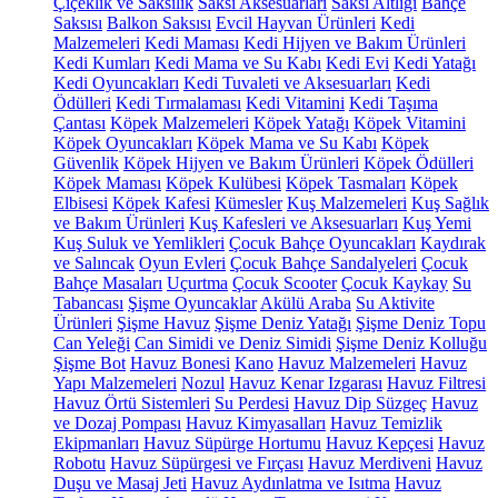
Çiçeklik ve Saksılık
Saksı Aksesuarları
Saksı Altlığı
Bahçe
Saksısı
Balkon Saksısı
Evcil Hayvan Ürünleri
Kedi
Malzemeleri
Kedi Maması
Kedi Hijyen ve Bakım Ürünleri
Kedi Kumları
Kedi Mama ve Su Kabı
Kedi Evi
Kedi Yatağı
Kedi Oyuncakları
Kedi Tuvaleti ve Aksesuarları
Kedi
Ödülleri
Kedi Tırmalaması
Kedi Vitamini
Kedi Taşıma
Çantası
Köpek Malzemeleri
Köpek Yatağı
Köpek Vitamini
Köpek Oyuncakları
Köpek Mama ve Su Kabı
Köpek
Güvenlik
Köpek Hijyen ve Bakım Ürünleri
Köpek Ödülleri
Köpek Maması
Köpek Kulübesi
Köpek Tasmaları
Köpek
Elbisesi
Köpek Kafesi
Kümesler
Kuş Malzemeleri
Kuş Sağlık
ve Bakım Ürünleri
Kuş Kafesleri ve Aksesuarları
Kuş Yemi
Kuş Suluk ve Yemlikleri
Çocuk Bahçe Oyuncakları
Kaydırak
ve Salıncak
Oyun Evleri
Çocuk Bahçe Sandalyeleri
Çocuk
Bahçe Masaları
Uçurtma
Çocuk Scooter
Çocuk Kaykay
Su
Tabancası
Şişme Oyuncaklar
Akülü Araba
Su Aktivite
Ürünleri
Şişme Havuz
Şişme Deniz Yatağı
Şişme Deniz Topu
Can Yeleği
Can Simidi ve Deniz Simidi
Şişme Deniz Kolluğu
Şişme Bot
Havuz Bonesi
Kano
Havuz Malzemeleri
Havuz
Yapı Malzemeleri
Nozul
Havuz Kenar Izgarası
Havuz Filtresi
Havuz Örtü Sistemleri
Su Perdesi
Havuz Dip Süzgeç
Havuz
ve Dozaj Pompası
Havuz Kimyasalları
Havuz Temizlik
Ekipmanları
Havuz Süpürge Hortumu
Havuz Kepçesi
Havuz
Robotu
Havuz Süpürgesi ve Fırçası
Havuz Merdiveni
Havuz
Duşu ve Masaj Jeti
Havuz Aydınlatma ve Isıtma
Havuz