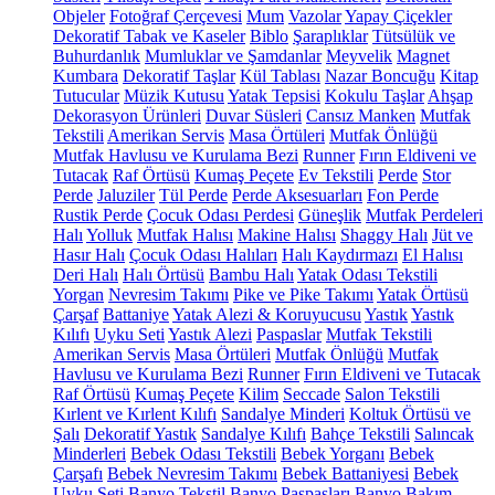
Objeler
Fotoğraf Çerçevesi
Mum
Vazolar
Yapay Çiçekler
Dekoratif Tabak ve Kaseler
Biblo
Şaraplıklar
Tütsülük ve
Buhurdanlık
Mumluklar ve Şamdanlar
Meyvelik
Magnet
Kumbara
Dekoratif Taşlar
Kül Tablası
Nazar Boncuğu
Kitap
Tutucular
Müzik Kutusu
Yatak Tepsisi
Kokulu Taşlar
Ahşap
Dekorasyon Ürünleri
Duvar Süsleri
Cansız Manken
Mutfak
Tekstili
Amerikan Servis
Masa Örtüleri
Mutfak Önlüğü
Mutfak Havlusu ve Kurulama Bezi
Runner
Fırın Eldiveni ve
Tutacak
Raf Örtüsü
Kumaş Peçete
Ev Tekstili
Perde
Stor
Perde
Jaluziler
Tül Perde
Perde Aksesuarları
Fon Perde
Rustik Perde
Çocuk Odası Perdesi
Güneşlik
Mutfak Perdeleri
Halı
Yolluk
Mutfak Halısı
Makine Halısı
Shaggy Halı
Jüt ve
Hasır Halı
Çocuk Odası Halıları
Halı Kaydırmazı
El Halısı
Deri Halı
Halı Örtüsü
Bambu Halı
Yatak Odası Tekstili
Yorgan
Nevresim Takımı
Pike ve Pike Takımı
Yatak Örtüsü
Çarşaf
Battaniye
Yatak Alezi & Koruyucusu
Yastık
Yastık
Kılıfı
Uyku Seti
Yastık Alezi
Paspaslar
Mutfak Tekstili
Amerikan Servis
Masa Örtüleri
Mutfak Önlüğü
Mutfak
Havlusu ve Kurulama Bezi
Runner
Fırın Eldiveni ve Tutacak
Raf Örtüsü
Kumaş Peçete
Kilim
Seccade
Salon Tekstili
Kırlent ve Kırlent Kılıfı
Sandalye Minderi
Koltuk Örtüsü ve
Şalı
Dekoratif Yastık
Sandalye Kılıfı
Bahçe Tekstili
Salıncak
Minderleri
Bebek Odası Tekstili
Bebek Yorganı
Bebek
Çarşafı
Bebek Nevresim Takımı
Bebek Battaniyesi
Bebek
Uyku Seti
Banyo Tekstil
Banyo Paspasları
Banyo Bakım