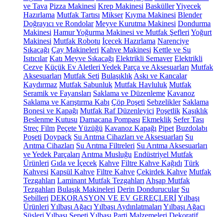
ve Tava
Pizza Makinesi
Krep Makinesi
Basküller
Yiyecek
Hazırlama
Mutfak Tartısı
Mikser
Kıyma Makinesi
Blender
Doğrayıcı ve Rondolar
Meyve Kurutma Makinesi
Dondurma
Makinesi
Hamur Yoğurma Makinesi ve Mutfak Şefleri
Yoğurt
Makinesi
Mutfak Robotu
İçecek Hazırlama
Narenciye
Sıkacağı
Çay Makineleri
Kahve Makinesi
Kettle ve Su
Isıtıcılar
Katı Meyve Sıkacağı
Elektrikli Semaver
Elektrikli
Cezve
Küçük Ev Aletleri Yedek Parça ve Aksesuarları
Mutfak
Aksesuarları
Mutfak Seti
Bulaşıklık
Askı ve Kancalar
Kaydırmaz
Mutfak Sabunluk
Mutfak Havluluk
Mutfak
Seramik ve Fayansları
Saklama ve Düzenleme
Kavanoz
Saklama ve Karıştırma Kabı
Çöp Poşeti
Sebzelikler
Saklama
Bonesi ve Kapağı
Mutfak Raf Düzenleyici
Poşetlik
Kaşıklık
Beslenme Kutusu
Damacana Pompası
Ekmeklik
Sefer Tası
Streç Film
Peçete Yüzüğü
Kavanoz Kapağı
Pipet
Buzdolabı
Poşeti
Doypack
Su Arıtma Cihazları ve Aksesuarları
Su
Arıtma Cihazları
Su Arıtma Filtreleri
Su Arıtma Aksesuarları
ve Yedek Parçaları
Arıtma Musluğu
Endüstriyel Mutfak
Ürünleri
Gıda ve İçecek
Kahve
Filtre Kahve Kağıdı
Türk
Kahvesi
Kapsül Kahve
Filtre Kahve
Çekirdek Kahve
Mutfak
Tezgahları
Laminant Mutfak Tezgahları
Ahşap Mutfak
Tezgahları
Bulaşık Makineleri
Derin Dondurucular
Su
Sebilleri
DEKORASYON VE EV GEREÇLERİ
Yılbaşı
Ürünleri
Yılbaşı Ağacı
Yılbaşı Aydınlatmaları
Yılbaşı Ağacı
Süsleri
Yılbaşı Sepeti
Yılbaşı Parti Malzemeleri
Dekoratif