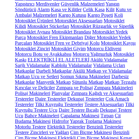
Yapıştırıcı
Merdivenler
Güvenlik Malzemeleri
Yangın
Söndürücü
Alarm
Kasa ve Kilitler
Çelik Kasa
Kilit
Kutu ve
Ambalaj Malzemeleri
Kargo Kutusu
Kargo Poşeti
Koli
Motosiklet Ürünleri
Motorsiklet Aksesuarları
Motosiklet
Kilidi
Motosiklet Stickerları
Motosiklet Rüzgarlık ve Siperlik
Motosiklet Aynası
Motosiklet Brandası
Motorsiklet Yedek
Parça
Motosiklet Fren Ekipmanları
Diğer Motosiklet Yedek
Parçaları
Motosiklet Fren ve Debriyaj Kolu
Motosiklet Kayışı
Motosiklet Zinciri
Motosiklet Giyim
Motorcu Eldiveni
Motorcu Botu ve Ayakkabısı
Motorcu Yağmurluk
Motosiklet
Kaskı
ELEKTRİKLİ EL ALETLERİ
Akülü Vidalamalar
Şarjlı Vidalamalar
Kablolu Vidalamalar
Vidalama Uçları
Matkaplar
Darbeli Matkaplar
Akülü Matkap ve Vidalamalar
Matkap Ucu ve Setleri
Somun Sıkma Makineleri
Darbesiz
Matkaplar
Manyetik Matkap
Sütunlu Matkap
Matkap Tezgahı
Kırıcılar ve Deliciler
Zımpara ve Polisaj
Zımpara Makineleri
Polisaj Makineleri
Planyalar
Zımpara Kağıdı ve Aksesuarları
Testereler
Daire Testereler
Dekupaj Testereler
Çok Amaçlı
Testereler
Tilki Kuyruğu Testereler
Testere Aksesuarları
Tilki
Kuyruğu Testere Ucu
Daire Testere Bıçağı
Dekupaj Testere
Ucu
Bahçe Makineleri
Çapalama Makinesi
Tırpan
Çit
Budama Makinesi
Hidrofor
Yaprak Toplama Makinesi
Motorlu Testere
Elektrikli Testereler
Benzinli Testereler
Testere Zincirleri ve Yağları
Çim Biçme Makinesi
Benzinli
Çim Biçme Makinesi
Elektrikli Çim Biçme Makinesi
Kenar