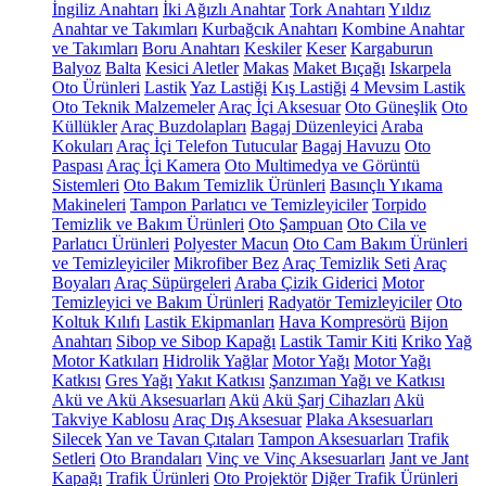
İngiliz Anahtarı
İki Ağızlı Anahtar
Tork Anahtarı
Yıldız
Anahtar ve Takımları
Kurbağcık Anahtarı
Kombine Anahtar
ve Takımları
Boru Anahtarı
Keskiler
Keser
Kargaburun
Balyoz
Balta
Kesici Aletler
Makas
Maket Bıçağı
Iskarpela
Oto Ürünleri
Lastik
Yaz Lastiği
Kış Lastiği
4 Mevsim Lastik
Oto Teknik Malzemeler
Araç İçi Aksesuar
Oto Güneşlik
Oto
Küllükler
Araç Buzdolapları
Bagaj Düzenleyici
Araba
Kokuları
Araç İçi Telefon Tutucular
Bagaj Havuzu
Oto
Paspası
Araç İçi Kamera
Oto Multimedya ve Görüntü
Sistemleri
Oto Bakım Temizlik Ürünleri
Basınçlı Yıkama
Makineleri
Tampon Parlatıcı ve Temizleyiciler
Torpido
Temizlik ve Bakım Ürünleri
Oto Şampuan
Oto Cila ve
Parlatıcı Ürünleri
Polyester Macun
Oto Cam Bakım Ürünleri
ve Temizleyiciler
Mikrofiber Bez
Araç Temizlik Seti
Araç
Boyaları
Araç Süpürgeleri
Araba Çizik Giderici
Motor
Temizleyici ve Bakım Ürünleri
Radyatör Temizleyiciler
Oto
Koltuk Kılıfı
Lastik Ekipmanları
Hava Kompresörü
Bijon
Anahtarı
Sibop ve Sibop Kapağı
Lastik Tamir Kiti
Kriko
Yağ
Motor Katkıları
Hidrolik Yağlar
Motor Yağı
Motor Yağı
Katkısı
Gres Yağı
Yakıt Katkısı
Şanzıman Yağı ve Katkısı
Akü ve Akü Aksesuarları
Akü
Akü Şarj Cihazları
Akü
Takviye Kablosu
Araç Dış Aksesuar
Plaka Aksesuarları
Silecek
Yan ve Tavan Çıtaları
Tampon Aksesuarları
Trafik
Setleri
Oto Brandaları
Vinç ve Vinç Aksesuarları
Jant ve Jant
Kapağı
Trafik Ürünleri
Oto Projektör
Diğer Trafik Ürünleri