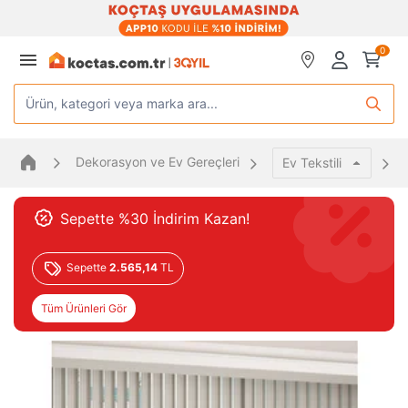
0
Ürün, kategori veya marka ara...
Dekorasyon ve Ev Gereçleri
Ev Tekstili
Sepette %30 İndirim Kazan!
Sepette
2.565,14
TL
Tüm Ürünleri Gör