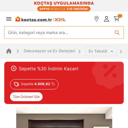
0
Ürün, kategori veya marka ara...
Dekorasyon ve Ev Gereçleri
Ev Tekstili
Sepette %30 İndirim Kazan!
Sepette
4.806,62
TL
Tüm Ürünleri Gör