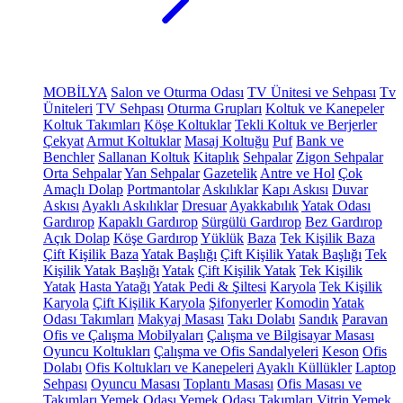
MOBİLYA
Salon ve Oturma Odası
TV Ünitesi ve Sehpası
Tv
Üniteleri
TV Sehpası
Oturma Grupları
Koltuk ve Kanepeler
Koltuk Takımları
Köşe Koltuklar
Tekli Koltuk ve Berjerler
Çekyat
Armut Koltuklar
Masaj Koltuğu
Puf
Bank ve
Benchler
Sallanan Koltuk
Kitaplık
Sehpalar
Zigon Sehpalar
Orta Sehpalar
Yan Sehpalar
Gazetelik
Antre ve Hol
Çok
Amaçlı Dolap
Portmantolar
Askılıklar
Kapı Askısı
Duvar
Askısı
Ayaklı Askılıklar
Dresuar
Ayakkabılık
Yatak Odası
Gardırop
Kapaklı Gardırop
Sürgülü Gardırop
Bez Gardırop
Açık Dolap
Köşe Gardırop
Yüklük
Baza
Tek Kişilik Baza
Çift Kişilik Baza
Yatak Başlığı
Çift Kişilik Yatak Başlığı
Tek
Kişilik Yatak Başlığı
Yatak
Çift Kişilik Yatak
Tek Kişilik
Yatak
Hasta Yatağı
Yatak Pedi & Şiltesi
Karyola
Tek Kişilik
Karyola
Çift Kişilik Karyola
Şifonyerler
Komodin
Yatak
Odası Takımları
Makyaj Masası
Takı Dolabı
Sandık
Paravan
Ofis ve Çalışma Mobilyaları
Çalışma ve Bilgisayar Masası
Oyuncu Koltukları
Çalışma ve Ofis Sandalyeleri
Keson
Ofis
Dolabı
Ofis Koltukları ve Kanepeleri
Ayaklı Küllükler
Laptop
Sehpası
Oyuncu Masası
Toplantı Masası
Ofis Masası ve
Takımları
Yemek Odası
Yemek Odası Takımları
Vitrin
Yemek