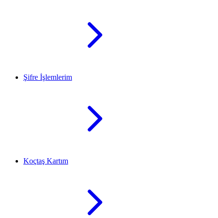
Şifre İşlemlerim
Koçtaş Kartım