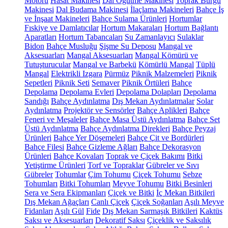
Motoru
Hasat Makinesi
Dal Öğütme Makinesi
Toprak Burgu
Makinesi
Dal Budama Makinesi
İlaçlama Makineleri
Bahçe İş
ve İnşaat Makineleri
Bahçe Sulama Ürünleri
Hortumlar
Fıskiye ve Damlatıcılar
Hortum Makaraları
Hortum Bağlantı
Aparatları
Hortum Tabancaları
Su Zamanlayıcı
Sulaklar
Bidon
Bahçe Musluğu
Şişme Su Deposu
Mangal ve
Aksesuarları
Mangal Aksesuarları
Mangal Kömürü ve
Tutuşturucular
Mangal ve Barbekü
Kömürlü Mangal
Tüplü
Mangal
Elektrikli Izgara
Pürmüz
Piknik Malzemeleri
Piknik
Sepetleri
Piknik Seti
Semaver
Piknik Örtüleri
Bahçe
Depolama
Depolama Evleri
Depolama Dolapları
Depolama
Sandığı
Bahçe Aydınlatma
Dış Mekan Aydınlatmalar
Solar
Aydınlatma
Projektör ve Sensörler
Bahçe Aplikleri
Bahçe
Feneri ve Meşaleler
Bahçe Masa Üstü Aydınlatma
Bahçe Set
Üstü Aydınlatma
Bahçe Aydınlatma Direkleri
Bahçe Peyzaj
Ürünleri
Bahçe Yer Döşemeleri
Bahçe Çit ve Bordürleri
Bahçe Filesi
Bahçe Gizleme Ağları
Bahçe Dekorasyon
Ürünleri
Bahçe Kovaları
Toprak ve Çiçek Bakımı
Bitki
Yetiştirme Ürünleri
Torf ve Topraklar
Gübreler ve Sıvı
Gübreler
Tohumlar
Çim Tohumu
Çiçek Tohumu
Sebze
Tohumları
Bitki Tohumları
Meyve Tohumu
Bitki Besinleri
Sera ve Sera Ekipmanları
Çiçek ve Bitki
İç Mekan Bitkileri
Dış Mekan Ağaçları
Canlı Çiçek
Çiçek Soğanları
Aşılı Meyve
Fidanları
Aşılı Gül
Fide
Dış Mekan Sarmaşık Bitkileri
Kaktüs
Saksı ve Aksesuarları
Dekoratif Saksı
Çiçeklik ve Saksılık