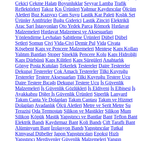
Çekici
Çekme Halatı
Boyunluklar
Seyyar Lamba
Trafik
Reflektörleri
Takoz
Kış Ürünleri
Yağmur Kaydırıcılar
Ölçüm
Aletleri
Buz Kazıyıcı
Cam Suyu
Lastik Kar Paleti
Kışlık Set
Ürünler
Antifrizler
Buğu Giderici
Lastik Zinciri
Elektrikli
Araç Şarj İstasyonları
Oto Yedek Parça
Römork
Hırdavat
Malzemeleri
Hırdavat Malzemesi ve Aksesuarları
Yönlendirme Levhaları
Sabitleme Ürünleri
Dübel
Dübel
Setleri
Somun
Çivi
Vida-Çivi
Demir Pul
Vida
Civata
Köşebent
Kapı ve Pencere Malzemeleri
Menteşe
Kapı Kolları
Yalıtım Bantları
Stoper
Sineklik
Pencere Kolu
Kapı Hidroliği
Kapı Dürbünü
Kapı Kilitleri
Kapı Sürgüleri
Anahtarlık
Gönye
Posta Kutuları
Tekerlek
Testereler
Daire Testereler
Dekupaj Testereler
Çok Amaçlı Testereler
Tilki Kuyruğu
Testereler
Testere Aksesuarları
Tilki Kuyruğu Testere Ucu
Daire Testere Bıçağı
Dekupaj Testere Ucu
İş Güvenlik
Malzemeleri
İş Güvenlik Gözlükleri
İş Eldiveni
İş Elbisesi
İş
Ayakkabısı
Diğer İş Güvenlik Ürünleri
Siperlik
Lanyard
Takım Çanta Ve Dolapları
Takım Çantası
Takım ve Hizmet
Dolapları
Avadanlık
Ölçü Aletleri
Metre ve Şerit Metre
Su
Terazisi
Oda Termostatı
Silikon ve Mastikler
Silikon
Mum
Silikon
Köpük
Mastik
Yapıştırıcı ve Bantlar
Bant
Teflon Bant
Elektrik Bandı
Kaydırmaz Bant
Koli Bandı
Çift Taraflı Bant
Alüminyum Bant
İzolasyon Bandı
Yapıştırıcılar
Tutkal
Kimyasal Dübeller
Japon Yapıştırıcıları
Epoksi
Hızlı
Yapıştırıcı
Merdivenler
Güvenlik Malzemeleri
Yangın