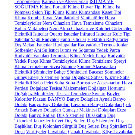
Termometresi
Karavan ve Aksesuarları
ISITMA VE
SOĞUTMA
Klima
Portatif Klima
Duvar Tipi Klima
Isı
Pompası
Salon Tipi Klima
Klima Kumandası
Kaset Tipi
Klima
Kombi
Tavan Vantilatörleri
Vantilatörler
Hava
Temizleyiciler
Nem Cihazları
Hava Temizleme Cihazları
Buhar Makineleri
Nem Alma Cihazları ve Rutubet Gidericiler
Elektrikli Isıtıcılar
Quartz Isıtıcılar
Infrared Isıtıcılar
Kule Tipi
Isıtıcılar
Yağlı Radyatör
Fanlı Isıtıcılar
Elektrikli Radyatörler
Dış Mekan Isıtıcılar
Havlupanlar
Radyatörler
Termosifonlar
Şofbenler
Ani Su Isıtıcı
Isıtma ve Soğutma Yedek Parça
Radyatör Vanaları
Termostat
Klima Yedek Parça
Radyatör
Yedek Parça
Klima Temizleyicisi
Klima Temizleme Spreyi
Klima Temizleme Sıvısı
Şömine
Şömine Aksesuarları
Elektrikli Şömineler
Bahçe Şömineleri
Bacasız Şömineler
Güneş Enerji Sistemleri
Soba
Doğalgaz Sobası
Kuzine Soba
Elektrikli Soba
Pelet Soba
Soba Borusu ve Aksesuarları
Hava
Perdesi
Doğalgaz Tesisat Malzemeleri
Doğalgaz Hortumu
Doğalgaz Menfezleri
Tesisat Temizleme Sıvıları
Boyler
Kalorifer Kazanı
BANYO
Banyo Dolapları
Aynalı Banyo
Dolabı
Banyo Boy Dolapları
Lavabolu Banyo Dolapları
Çok
Amaçlı Banyo Dolapları
Çamaşır Makinesi Dolapları
Ecza
Dolabı
Banyo Rafları
Duş Sistemleri
Duşakabin
Duş
Tekneleri
Jakuziler
Küvet
Duş Setleri
Duş Sistemleri
Duş
Başlıkları
Duş Kolonları
Sürgülü Duş Setleri
Duş Spiralleri
El
Duşu
Vitrifiyeler
Lavabolar
Çanak Lavabolar
Köşe Lavabolar