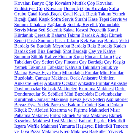
Kovaları
Banyo Çöp Kovaları
Mutfak Çöp Kovaları
Endüstriyel Çöp Kovaları
Dolap İçi Çöp Kovaları
Sofra
Grubu
Çatal,Kaşık,Bıçak
Çatal Kaşık Bıçak Takımı
Yemek
Bıçağı
Çatal
Kaşık
Sofra Servis
Sürahi
Kase
Tepsi
Servis ve
Sunum Tabakları
Yağdanlık
Sosluk, Reçellik
Yumurtalık
Servis Maşa Seti
Şekerlik
Salata Kasesi
Peçetelik
Karaf
Kürdanlık
Çerezlik
Baharat Takımı
Bardak Altlığı
Ekmek
Sepeti
Pasta Sunumu
Pasta Takımı
Kek Fanusu
Bardak
Viski
Bardağı
Su Bardağı
Meşrubat Bardağı
Rakı Bardağı
Kadeh
Bardak Seti
Bira Bardağı
Shot Bardağı
Çay ve Kahve
Sunumu
Sütlük
Kahve Fincanı
Kupa
Fincan Takımı
Çay
Tabakları
Çay Setleri
Çay Fincanı
Çay Bardağı
Çay Kaşığı
Yemek Takımları
Tabaklar
Kahvaltı Takımları
Suluk ve
Matara
Beyaz Eşya
Fırın
Mikrodalga Fırınlar
Mini Fırınlar
Buzdolabı
Çamaşır Makinesi
Ocak
Ankastre Ürünleri
Ankastre Setler
Ankastre Ocaklar
Ankastre Fırınlar
Ankastre
Davlumbazlar
Bulaşık Makineleri
Kurutma Makinesi
Derin
Dondurucular
Su Sebilleri
Mini Buzdolabı
Davlumbazlar
Kurutmalı Çamaşır Makinesi
Beyaz Eşya Setleri
Aspiratörler
Beyaz Eşya Yedek Parça ve Bakım Ürünleri
Şarap Dolabı
Küçük Ev Aletleri
Kızartma ve Pişirme Makineleri
Mısır
Patlatma Makinesi
Fritöz
Ekmek Yapma Makinesi
Ekmek
Kızartma Makinesi
Tost Makinesi
Buharlı Pişirici
Elektrikli
Izgara
Waffle Makinesi
Yumurta Haşlayıcı
Elektrikli Tencere
ve Tava
Pizza Makinesi
Krep Makinesi
Basküller
Yiyecek