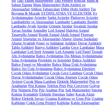
Şiş
Takı Yapım Malzemeleri
Takı Pensesi
Boncuk
Mum &
Sabun Yapımı
Mum Malzemeleri
Hobi Aletleri ve
Aksesuarları
Silikon Tabancaları
Diğer Hobi Aletleri
Taş
Boyama & Mozaik
AYDINLATMA VE ELEKTRİK
Ev
Aydınlatmaları
Avizeler
Sarkıt Avizeler
Plafonyer Avizeler
Lambaderler ve Aksesuarları
Lambader
Lambader Başlığı
Lambader Ayağı
Spotlar
Gömme Spotlar
Sıvaüstü Spotlar
Tavan Spotlar
Ampuller
Led Ampul
Halojen Ampul
Tasarruflu Ampul
Rustik Ampul
Akıllı Ampul
Floresan
Ampul
Abajurlar ve Aksesuarları
Abajur
Abajur Şapkaları
Abajur Ayaklığı
Fener ve Işıldaklar
Aplikler
Duvar Aplikleri
Tablo Aplikleri
Banyo Aplikleri
Lamba
Gece Lambaları
Masa
Lambaları
Led Şerit
Armatür
Led Armatür
Led Panel
Tezgah
Altı Aydınlatma
Bahçe Aydınlatma
Dış Mekan Aydınlatmalar
Solar Aydınlatma
Projektör ve Sensörler
Bahçe Aplikleri
Bahçe Feneri ve Meşaleler
Bahçe Masa Üstü Aydınlatma
Bahçe Set Üstü Aydınlatma
Bahçe Aydınlatma Direkleri
Çocuk Odası Aydınlatma
Çocuk Gece Lambası
Çocuk Odası
Duvar Aydınlatmaları
Çocuk Odası Abajuru
Çocuk Odası
Avizesi
Çocuk Masa Lambası
Elektrik Malzemeleri
Priz ve
Anahtarlar
Priz Kutusu
Telefon Prizi
Priz Çerçevesi
Golyat
Priz
Nümeris Priz
Priz
Anahtar Priz
Şalt Malzemeleri
Sigorta
Kutusu
Kontaktör
Elektrik Sigortası
Şalter
Kaçak Akım
Rölesi
Elektrik Sayacı
Uzatma Kablosu ve Grup Priz
Uzatma
Kabloları
Çoklu Grup Prizleri
Kablolar
Kablo Aksesuarları