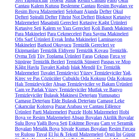
Sıvı Yapıştırıcılar
Tebeşir
Suluk
Resim Çantası
Pano
Okul
Çantası
Kalem Kutusu
Beslenme Çantası
Resim Boyaları ve
Resim Boya Malzemeleri
Selobant
Ajanda
Defter
Okul
Defteri
Spiralli Defter
Fihrist
Not Defteri
Bloknot
Kırtasiye
Malzemeleri
Masaüstü Gereçleri
Kırtasiye Kağıt Ürünleri
Kırtasiye Seti
Kalem ve Yazı Gereçleri
Koli Bandı Makinesi
Para Makineleri
Para Çekmeceleri
Para Sayma Makineleri
Ofis Sarf Ürünleri
Evrak İmha Makineleri
Laminasyon
Makineleri
Barkod Okuyucu
Temizlik Gereçleri ve
Ekipmanları
Temizlik Eldiveni
Temizlik Kovası
Temizlik,
Ovma Teli
Tüy Toplama Ürünleri
Faraş
Çekpas
Fırça ve
Süpürge
Temizlik Bezleri
Temizlik Süngeri
Paspas ve Mop
Kâğıt Havlu
Tuvalet Kağıdı
Islak Mendil
Ev Temizlik
Malzemeleri
Tuvalet Temizleyici
Yüzey Temizleyiciler
Yağ,
Kireç ve Pas Çözücüler
Çubuklu Oda Kokusu
Oda Kokusu
Halı Temizleyiciler
Ahşap Temizleyiciler ve Bakım Ürünleri
Cam ve Parlak Yüzey Temizleyiciler
Mutfak ve Banyo
Temizleyiciler
Bulaşık Makinesi Deterjanı
Yumuşatıcı
Çamaşır Deterjanı
Elde Bulaşık Deterjanı
Çamaşır Leke
Çıkarıcılar
Kolonya
Pazar Arabası ve Çantası
Eğlence
Ürünleri
Parti Malzemeleri
Puzzle
Hobi Malzemeleri
Hobi
Boya ve Resim Malzemeleri
Ahşap Boyaları
Akrilik Boyalar
Sulu Boya
Yağlı Boya Seti
Eskitme Boyası
Cam ve Seramik
Boyaları
Metalik Boya
Şövale
Kumaş Boyaları
Resim Fırçası
ve Rulosu
Tuval
El İşi & Tekstil Malzemeleri
Örgü İpi
Güpür