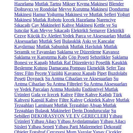
Hazırlama
Mutfak Tartısı
Mikser
Kıyma Makinesi
Blender
Doğrayıcı ve Rondolar
Meyve Kurutma Makinesi
Dondurma
Makinesi
Hamur Yoğurma Makinesi ve Mutfak Şefleri
Yoğurt
Makinesi
Mutfak Robotu
İçecek Hazırlama
Narenciye
Sıkacağı
Çay Makineleri
Kahve Makinesi
Kettle ve Su
Isıtıcılar
Katı Meyve Sıkacağı
Elektrikli Semaver
Elektrikli
Cezve
Küçük Ev Aletleri Yedek Parça ve Aksesuarları
Mutfak
Aksesuarları
Mutfak Seti
Bulaşıklık
Askı ve Kancalar
Kaydırmaz
Mutfak Sabunluk
Mutfak Havluluk
Mutfak
Seramik ve Fayansları
Saklama ve Düzenleme
Kavanoz
Saklama ve Karıştırma Kabı
Çöp Poşeti
Sebzelikler
Saklama
Bonesi ve Kapağı
Mutfak Raf Düzenleyici
Poşetlik
Kaşıklık
Beslenme Kutusu
Damacana Pompası
Ekmeklik
Sefer Tası
Streç Film
Peçete Yüzüğü
Kavanoz Kapağı
Pipet
Buzdolabı
Poşeti
Doypack
Su Arıtma Cihazları ve Aksesuarları
Su
Arıtma Cihazları
Su Arıtma Filtreleri
Su Arıtma Aksesuarları
ve Yedek Parçaları
Arıtma Musluğu
Endüstriyel Mutfak
Ürünleri
Gıda ve İçecek
Kahve
Filtre Kahve Kağıdı
Türk
Kahvesi
Kapsül Kahve
Filtre Kahve
Çekirdek Kahve
Mutfak
Tezgahları
Laminant Mutfak Tezgahları
Ahşap Mutfak
Tezgahları
Bulaşık Makineleri
Derin Dondurucular
Su
Sebilleri
DEKORASYON VE EV GEREÇLERİ
Yılbaşı
Ürünleri
Yılbaşı Ağacı
Yılbaşı Aydınlatmaları
Yılbaşı Ağacı
Süsleri
Yılbaşı Sepeti
Yılbaşı Parti Malzemeleri
Dekoratif
Objeler
Fotoğraf Çerçevesi
Mum
Vazolar
Yapay Çiçekler