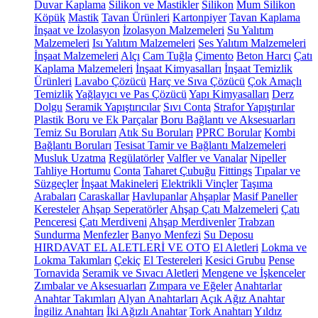
Duvar Kaplama
Silikon ve Mastikler
Silikon
Mum Silikon
Köpük
Mastik
Tavan Ürünleri
Kartonpiyer
Tavan Kaplama
İnşaat ve İzolasyon
İzolasyon Malzemeleri
Su Yalıtım
Malzemeleri
Isı Yalıtım Malzemeleri
Ses Yalıtım Malzemeleri
İnşaat Malzemeleri
Alçı
Cam Tuğla
Çimento
Beton Harcı
Çatı
Kaplama Malzemeleri
İnşaat Kimyasalları
İnşaat Temizlik
Ürünleri
Lavabo Çözücü
Harç ve Sıva Çözücü
Çok Amaçlı
Temizlik
Yağlayıcı ve Pas Çözücü
Yapı Kimyasalları
Derz
Dolgu
Seramik Yapıştırıcılar
Sıvı Conta
Strafor Yapıştırılar
Plastik Boru ve Ek Parçalar
Boru Bağlantı ve Aksesuarları
Temiz Su Boruları
Atık Su Boruları
PPRC Borular
Kombi
Bağlantı Boruları
Tesisat Tamir ve Bağlantı Malzemeleri
Musluk Uzatma
Regülatörler
Valfler ve Vanalar
Nipeller
Tahliye Hortumu
Conta
Taharet Çubuğu
Fittings
Tıpalar ve
Süzgeçler
İnşaat Makineleri
Elektrikli Vinçler
Taşıma
Arabaları
Caraskallar
Havlupanlar
Ahşaplar
Masif Paneller
Keresteler
Ahşap Seperatörler
Ahşap Çatı Malzemeleri
Çatı
Penceresi
Çatı Merdiveni
Ahşap Merdivenler
Trabzan
Sundurma
Menfezler
Banyo Menfezi
Su Deposu
HIRDAVAT EL ALETLERİ VE OTO
El Aletleri
Lokma ve
Lokma Takımları
Çekiç
El Testereleri
Kesici Grubu
Pense
Tornavida
Seramik ve Sıvacı Aletleri
Mengene ve İşkenceler
Zımbalar ve Aksesuarları
Zımpara ve Eğeler
Anahtarlar
Anahtar Takımları
Alyan Anahtarları
Açık Ağız Anahtar
İngiliz Anahtarı
İki Ağızlı Anahtar
Tork Anahtarı
Yıldız