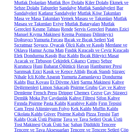
Mutfak Dolapları
Mutfak Boy Dolabı
Kiler Dolabı
Ekmek ve
Sebze Dolabı
Tabureler
Sandalye
Mutfak Sandalyeleri
Bar
Sandalyeleri
Katlanır Sandalyeler
Mutfak Köşe Takımları
Masa ve Masa Takımları
Yemek Masası ve Takımları
Mutfak
Masası ve Takımları
Eviye
Mutfak Bataryaları
Mutfak
Gereçleri
Kesme Tahtası
Rende
Servis Gereçleri
Patates Ezici
Manuel Kıyma Makinesi
Krema Pompası
Dilimleyici
Doğrayıcı
Yumurta Fırçası
Bıçak ve Bıçak Setleri
Yağ
Sıçratmaz
Soyucu, Oyacak
Ölçü Kabı ve Kaşığı
Merdane ve
Oklava
Hamur Açma Matı
Fındık Kıracağı ve Ceviz Kıracağı
Elek
Dondurma Kaşığı
Buz Kalıbı
Bıçak Bileyici Masat
Açacak ve Tirbuşon
Çekirdek Çıkarıcı
Çırpıcı
Sebze
Kurutucu
Huni
Baharat Öğütücü
Havan
Hamburger Presi
Sarımsak Ezici
Kaşık ve Kepçe Altlığı
Bıçak Standı
Süzgeç
Nihale
İçli Köfte Aparatı
Yumurta Zamanlayıcı
Dondurma
Kalıbı
Buz Kovası
Et Dövme Aleti
Sarma Makinesi
Kahve
Değirmenleri
Limon Sıkacağı
Pişirme Grubu
Çay ve Kahve
Demleme
French Press
Dripper
Chemex
Cezve
Çay Süzgeci
Demlik
Moka Pot
Çaydanlık
Kahve Filtresi
Sifon Kahve
Fırında Pişirme
Pasta Kalıbı
Kurabiye Kalıbı
Fırın Tepsisi
Cam Tepsi
Alüminyum Folyo
Kek Kalıbı
Muffin Kalıbı
Çikolata Kalıbı
Güveç
Pişirme Kağıdı
Pizza Tepsisi
Tart
Kalıbı
Ocak Üstü Pişirme
Tava ve Tava Setleri
Ocak Üstü
Tost Makinesi
Ocak Üstü Sac
Sahan
Düdüklü Tencere
Tencere ve Tava Aksesuarları
Tencere ve Tencere Setleri
Çöp