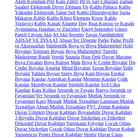
Akım Korumalı Priz
Kapı Zilleri
Pil ve Şarj Cihazları
Zaman
Saatleri
Elektronik Devre Elemanı
Fiş
Kablo Pabucu
Kablo
Yüksüğü
Elektronik Tamir Seti
Kablo Düzenleyiciler
Susta
Makaron Kablo
Kablo Klipsi
Klemens
Kroşe
Kablo
Toplayıcı
Kablo Kanalı
Adaptör
Duy
Buat Kutusu ve Kapağı
Aydınlatma Halatları ve Zincirleri
Enerji Sistemleri
Güneş
Paneli
Lityum Akü
Jel Akü
İnverter
Tavan Vantilatörleri
AHŞAP VE İNŞAAT
Ahşap Yer Döşeme
Parke
Parke Profil
ve Aksesuarları
Süpürgelik
Boya ve Boya Malzemeleri
Hobi
Boyaları
Tempare Boyası
Boya Malzemeleri
Tinerler
Maskeleme Bandı
Vernik
Spatula
Hışır Örtü
Duvar Macunu
Boya Fırçaları
Boya Rulosu
Mala
Boya
İç Cephe Boyalar
Dış
Cephe Boyalar
Astarlar
Metal Boyaları
Tavan Boyaları
Yağlı
Boyalar
Yalıtım Boyası
Sprey Boya
Kapı Boyası
Epoksi
Boyalar
Kapılar
Amerikan Kapılar
Melamin Kapılar
Çelik
Kapılar
Akordiyon Kapılar
Sürgülü Kapılar
Acil Çıkış
Kapıları
Kapı Kolları
Seramik ve Fayans
Banyo Seramik ve
Fayansları
Yer Seramik ve Fayansları
Mutfak Seramik ve
Fayansları
Karo
Mozaik
Mutfak Tezgahları
Laminant Mutfak
Tezgahları
Ahşap Mutfak Tezgahları
PVC Zemin Kaplama
Duvar Ürünleri
Duvar Kağıtları
Boyanabilir Duvar Kağıtları
3 Boyutlu Duvar Kağıtları
Duvar Stickerları ve Etiketleri
Dekoratif Duvar Kağıtları
Yapışkanlı Folyolar
Çocuk Odası
Duvar Stickerları
Çocuk Odası Duvar Kağıtları
Duvar Kağıdı
Yapıştırıcısı
Poster Duvar Kağıtları
Strafor
Duvar Çıtası