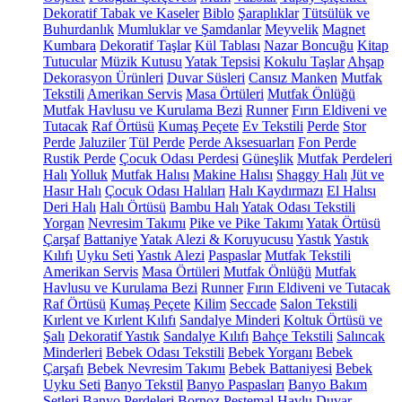
Dekoratif Tabak ve Kaseler
Biblo
Şaraplıklar
Tütsülük ve
Buhurdanlık
Mumluklar ve Şamdanlar
Meyvelik
Magnet
Kumbara
Dekoratif Taşlar
Kül Tablası
Nazar Boncuğu
Kitap
Tutucular
Müzik Kutusu
Yatak Tepsisi
Kokulu Taşlar
Ahşap
Dekorasyon Ürünleri
Duvar Süsleri
Cansız Manken
Mutfak
Tekstili
Amerikan Servis
Masa Örtüleri
Mutfak Önlüğü
Mutfak Havlusu ve Kurulama Bezi
Runner
Fırın Eldiveni ve
Tutacak
Raf Örtüsü
Kumaş Peçete
Ev Tekstili
Perde
Stor
Perde
Jaluziler
Tül Perde
Perde Aksesuarları
Fon Perde
Rustik Perde
Çocuk Odası Perdesi
Güneşlik
Mutfak Perdeleri
Halı
Yolluk
Mutfak Halısı
Makine Halısı
Shaggy Halı
Jüt ve
Hasır Halı
Çocuk Odası Halıları
Halı Kaydırmazı
El Halısı
Deri Halı
Halı Örtüsü
Bambu Halı
Yatak Odası Tekstili
Yorgan
Nevresim Takımı
Pike ve Pike Takımı
Yatak Örtüsü
Çarşaf
Battaniye
Yatak Alezi & Koruyucusu
Yastık
Yastık
Kılıfı
Uyku Seti
Yastık Alezi
Paspaslar
Mutfak Tekstili
Amerikan Servis
Masa Örtüleri
Mutfak Önlüğü
Mutfak
Havlusu ve Kurulama Bezi
Runner
Fırın Eldiveni ve Tutacak
Raf Örtüsü
Kumaş Peçete
Kilim
Seccade
Salon Tekstili
Kırlent ve Kırlent Kılıfı
Sandalye Minderi
Koltuk Örtüsü ve
Şalı
Dekoratif Yastık
Sandalye Kılıfı
Bahçe Tekstili
Salıncak
Minderleri
Bebek Odası Tekstili
Bebek Yorganı
Bebek
Çarşafı
Bebek Nevresim Takımı
Bebek Battaniyesi
Bebek
Uyku Seti
Banyo Tekstil
Banyo Paspasları
Banyo Bakım
Setleri
Banyo Perdeleri
Bornoz
Peştemal
Havlu
Duvar