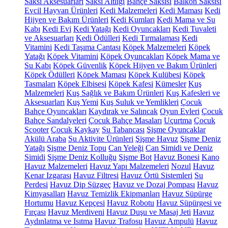
Saksı Aksesuarları
Saksı Altlığı
Bahçe Saksısı
Balkon Saksısı
Evcil Hayvan Ürünleri
Kedi Malzemeleri
Kedi Maması
Kedi
Hijyen ve Bakım Ürünleri
Kedi Kumları
Kedi Mama ve Su
Kabı
Kedi Evi
Kedi Yatağı
Kedi Oyuncakları
Kedi Tuvaleti
ve Aksesuarları
Kedi Ödülleri
Kedi Tırmalaması
Kedi
Vitamini
Kedi Taşıma Çantası
Köpek Malzemeleri
Köpek
Yatağı
Köpek Vitamini
Köpek Oyuncakları
Köpek Mama ve
Su Kabı
Köpek Güvenlik
Köpek Hijyen ve Bakım Ürünleri
Köpek Ödülleri
Köpek Maması
Köpek Kulübesi
Köpek
Tasmaları
Köpek Elbisesi
Köpek Kafesi
Kümesler
Kuş
Malzemeleri
Kuş Sağlık ve Bakım Ürünleri
Kuş Kafesleri ve
Aksesuarları
Kuş Yemi
Kuş Suluk ve Yemlikleri
Çocuk
Bahçe Oyuncakları
Kaydırak ve Salıncak
Oyun Evleri
Çocuk
Bahçe Sandalyeleri
Çocuk Bahçe Masaları
Uçurtma
Çocuk
Scooter
Çocuk Kaykay
Su Tabancası
Şişme Oyuncaklar
Akülü Araba
Su Aktivite Ürünleri
Şişme Havuz
Şişme Deniz
Yatağı
Şişme Deniz Topu
Can Yeleği
Can Simidi ve Deniz
Simidi
Şişme Deniz Kolluğu
Şişme Bot
Havuz Bonesi
Kano
Havuz Malzemeleri
Havuz Yapı Malzemeleri
Nozul
Havuz
Kenar Izgarası
Havuz Filtresi
Havuz Örtü Sistemleri
Su
Perdesi
Havuz Dip Süzgeç
Havuz ve Dozaj Pompası
Havuz
Kimyasalları
Havuz Temizlik Ekipmanları
Havuz Süpürge
Hortumu
Havuz Kepçesi
Havuz Robotu
Havuz Süpürgesi ve
Fırçası
Havuz Merdiveni
Havuz Duşu ve Masaj Jeti
Havuz
Aydınlatma ve Isıtma
Havuz Trafosu
Havuz Ampulü
Havuz