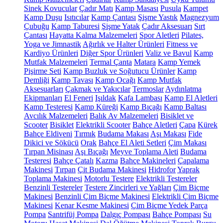
Sinek Kovucular
Çadır Matı
Kamp Masası
Pusula
Kampet
Kamp Duşu
Isıtıcılar
Kamp Çantası
Şişme Yastık
Magnezyum
Çubuğu
Kamp Taburesi
Şişme Yatak
Çadır Aksesuarı
Sırt
Çantası
Hayatta Kalma Malzemeleri
Spor Aletleri
Pilates,
Yoga ve Jimnastik
Ağırlık ve Halter Ürünleri
Fitness ve
Kardiyo Ürünleri
Diğer Spor Ürünleri
Valiz ve Bavul
Kamp
Mutfak Malzemeleri
Termal Çanta
Matara
Kamp Yemek
Pişirme Seti
Kamp Buzluk ve Soğutucu Ürünler
Kamp
Demliği
Kamp Tavası
Kamp Ocağı
Kamp Mutfak
Aksesuarları
Çakmak ve Yakıcılar
Termoslar
Aydınlatma
Ekipmanları
El Feneri
Işıldak
Kafa Lambası
Kamp El Aletleri
Kamp Testeresi
Kamp Küreği
Kamp Bıçağı
Kamp Baltası
Avcılık Malzemeleri
Balık Av Malzemeleri
Bisiklet ve
Scooter
Bisiklet
Elektrikli Scooter
Bahçe Aletleri
Çapa
Kürek
Bahçe Eldiveni
Tırmık
Budama Makası
Aşı Makası
Fide
Dikici ve Sökücü
Orak
Bahçe El Aleti Setleri
Çim Makası
Tırpan Misinası
Aşı Bıçağı
Meyve Toplama Aleti
Budama
Testeresi
Bahçe Çatalı
Kazma
Bahçe Makineleri
Çapalama
Makinesi
Tırpan
Çit Budama Makinesi
Hidrofor
Yaprak
Toplama Makinesi
Motorlu Testere
Elektrikli Testereler
Benzinli Testereler
Testere Zincirleri ve Yağları
Çim Biçme
Makinesi
Benzinli Çim Biçme Makinesi
Elektrikli Çim Biçme
Makinesi
Kenar Kesme Makinesi
Çim Biçme Yedek Parça
Pompa
Santrifüj Pompa
Dalgıç Pompası
Bahçe Pompası
Su