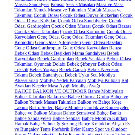
Masası Sandalyesi
Konsol
Servis Masaları
Masa ve Masa
Takımları
Yemek Masası ve Takımları
Mutfak Masası ve
Takımları
Çocuk Odası
Çocuk Odası Duvar Stickerları
Çocuk
Odası Duvar Kağıtları
Çocuk Odası Sandalyeleri
Çocuk
Odası Gardıropları
Çocuk Odası Masası
Çocuk Odası Bazası
Çocuk Odası Takımları
Çocuk Odası Komodini
Çocuk Odası
Karyolaları
Genç Odası
Genç Odası Takımları
Genç Odası
Komodini
Genç Odası Şifonyerleri
Genç Odası Bazaları
Genç Odası Gardıropları
Genç Odası Karyolaları
Ranza
Bebek Odası
Bebek Beşikleri
Mama Sandalyesi
Bebek
Karyolaları
Bebek Gardıropları
Bebek Yatakları
Bebek Odası
Takımları
Oyuncak Dolabı
Bebek Şifonyer
Bebek Odası
Tekstili
Bebek Yorganı
Bebek Çarşafı
Bebek Nevresim
Takımı
Bebek Battaniyesi
Bebek Uyku Seti
Mobilya
Aksesuarları
Mobilya Yedek Parçaları
Mobilya Kulpları
Raf
Ayakları
Keçeler
Masa Ayağı
Mobilya Ayağı
BAHÇE,BALKON VE OUTDOOR
Bahçe Mobilyaları
Bahçe Takımları
Balkon ve Bahçe Oturma Grubu
Bahçe ve
Balkon Yemek Masası Takımları
Balkon ve Bahçe Köşe
Takımı
Bistro Setleri
Bahçe Minderi
Çardak ve Kameriyeler
Bahçe ve Balkon Masası
Bahçe Şemsiyesi
Bahçe Bankı
Bahçe Sandalyeleri
Bahçe Sehpası
Bahçe Mobilya Kılıfları
Hamak
Bahçe Salıncağı
Şezlong
Bahçe Koltukları
Ahşap Ev
ve Bungalov
Tente
Prefabrik Evler
Kamp Spor ve Outdoor
Kamp Malzemeleri
Çadırlar
Kamp Sandalyesi
Uyku Tulumu