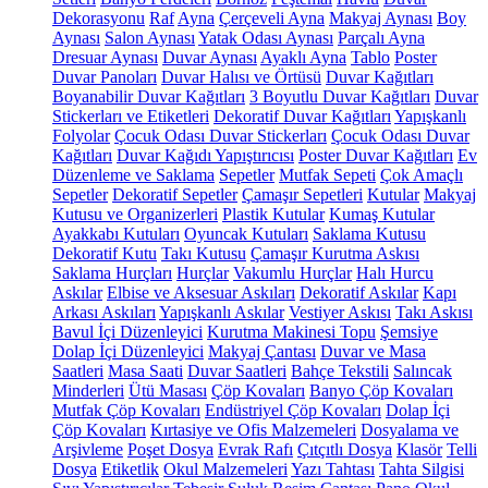
Dekorasyonu
Raf
Ayna
Çerçeveli Ayna
Makyaj Aynası
Boy
Aynası
Salon Aynası
Yatak Odası Aynası
Parçalı Ayna
Dresuar Aynası
Duvar Aynası
Ayaklı Ayna
Tablo
Poster
Duvar Panoları
Duvar Halısı ve Örtüsü
Duvar Kağıtları
Boyanabilir Duvar Kağıtları
3 Boyutlu Duvar Kağıtları
Duvar
Stickerları ve Etiketleri
Dekoratif Duvar Kağıtları
Yapışkanlı
Folyolar
Çocuk Odası Duvar Stickerları
Çocuk Odası Duvar
Kağıtları
Duvar Kağıdı Yapıştırıcısı
Poster Duvar Kağıtları
Ev
Düzenleme ve Saklama
Sepetler
Mutfak Sepeti
Çok Amaçlı
Sepetler
Dekoratif Sepetler
Çamaşır Sepetleri
Kutular
Makyaj
Kutusu ve Organizerleri
Plastik Kutular
Kumaş Kutular
Ayakkabı Kutuları
Oyuncak Kutuları
Saklama Kutusu
Dekoratif Kutu
Takı Kutusu
Çamaşır Kurutma Askısı
Saklama Hurçları
Hurçlar
Vakumlu Hurçlar
Halı Hurcu
Askılar
Elbise ve Aksesuar Askıları
Dekoratif Askılar
Kapı
Arkası Askıları
Yapışkanlı Askılar
Vestiyer Askısı
Takı Askısı
Bavul İçi Düzenleyici
Kurutma Makinesi Topu
Şemsiye
Dolap İçi Düzenleyici
Makyaj Çantası
Duvar ve Masa
Saatleri
Masa Saati
Duvar Saatleri
Bahçe Tekstili
Salıncak
Minderleri
Ütü Masası
Çöp Kovaları
Banyo Çöp Kovaları
Mutfak Çöp Kovaları
Endüstriyel Çöp Kovaları
Dolap İçi
Çöp Kovaları
Kırtasiye ve Ofis Malzemeleri
Dosyalama ve
Arşivleme
Poşet Dosya
Evrak Rafı
Çıtçıtlı Dosya
Klasör
Telli
Dosya
Etiketlik
Okul Malzemeleri
Yazı Tahtası
Tahta Silgisi