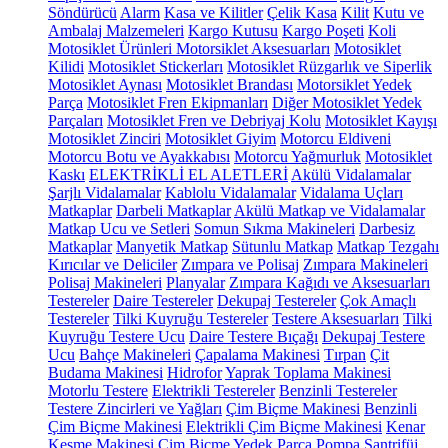
Söndürücü
Alarm
Kasa ve Kilitler
Çelik Kasa
Kilit
Kutu ve
Ambalaj Malzemeleri
Kargo Kutusu
Kargo Poşeti
Koli
Motosiklet Ürünleri
Motorsiklet Aksesuarları
Motosiklet
Kilidi
Motosiklet Stickerları
Motosiklet Rüzgarlık ve Siperlik
Motosiklet Aynası
Motosiklet Brandası
Motorsiklet Yedek
Parça
Motosiklet Fren Ekipmanları
Diğer Motosiklet Yedek
Parçaları
Motosiklet Fren ve Debriyaj Kolu
Motosiklet Kayışı
Motosiklet Zinciri
Motosiklet Giyim
Motorcu Eldiveni
Motorcu Botu ve Ayakkabısı
Motorcu Yağmurluk
Motosiklet
Kaskı
ELEKTRİKLİ EL ALETLERİ
Akülü Vidalamalar
Şarjlı Vidalamalar
Kablolu Vidalamalar
Vidalama Uçları
Matkaplar
Darbeli Matkaplar
Akülü Matkap ve Vidalamalar
Matkap Ucu ve Setleri
Somun Sıkma Makineleri
Darbesiz
Matkaplar
Manyetik Matkap
Sütunlu Matkap
Matkap Tezgahı
Kırıcılar ve Deliciler
Zımpara ve Polisaj
Zımpara Makineleri
Polisaj Makineleri
Planyalar
Zımpara Kağıdı ve Aksesuarları
Testereler
Daire Testereler
Dekupaj Testereler
Çok Amaçlı
Testereler
Tilki Kuyruğu Testereler
Testere Aksesuarları
Tilki
Kuyruğu Testere Ucu
Daire Testere Bıçağı
Dekupaj Testere
Ucu
Bahçe Makineleri
Çapalama Makinesi
Tırpan
Çit
Budama Makinesi
Hidrofor
Yaprak Toplama Makinesi
Motorlu Testere
Elektrikli Testereler
Benzinli Testereler
Testere Zincirleri ve Yağları
Çim Biçme Makinesi
Benzinli
Çim Biçme Makinesi
Elektrikli Çim Biçme Makinesi
Kenar
Kesme Makinesi
Çim Biçme Yedek Parça
Pompa
Santrifüj