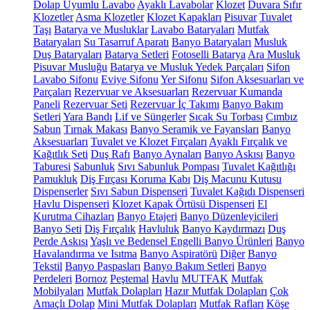
Dolap Uyumlu Lavabo
Ayaklı Lavabolar
Klozet
Duvara Sıfır
Klozetler
Asma Klozetler
Klozet Kapakları
Pisuvar
Tuvalet
Taşı
Batarya ve Musluklar
Lavabo Bataryaları
Mutfak
Bataryaları
Su Tasarruf Aparatı
Banyo Bataryaları
Musluk
Duş Bataryaları
Batarya Setleri
Fotoselli Batarya
Ara Musluk
Pisuvar Musluğu
Batarya ve Musluk Yedek Parçaları
Sifon
Lavabo Sifonu
Eviye Sifonu
Yer Sifonu
Sifon Aksesuarları ve
Parçaları
Rezervuar ve Aksesuarları
Rezervuar Kumanda
Paneli
Rezervuar Seti
Rezervuar İç Takımı
Banyo Bakım
Setleri
Yara Bandı
Lif ve Süngerler
Sıcak Su Torbası
Cımbız
Sabun
Tırnak Makası
Banyo Seramik ve Fayansları
Banyo
Aksesuarları
Tuvalet ve Klozet Fırçaları
Ayaklı Fırçalık ve
Kağıtlık Seti
Duş Rafı
Banyo Aynaları
Banyo Askısı
Banyo
Taburesi
Sabunluk
Sıvı Sabunluk Pompası
Tuvalet Kağıtlığı
Pamukluk
Diş Fırçası Koruma Kabı
Diş Macunu Kutusu
Dispenserler
Sıvı Sabun Dispenseri
Tuvalet Kağıdı Dispenseri
Havlu Dispenseri
Klozet Kapak Örtüsü Dispenseri
El
Kurutma Cihazları
Banyo Etajeri
Banyo Düzenleyicileri
Banyo Seti
Diş Fırçalık
Havluluk
Banyo Kaydırmazı
Duş
Perde Askısı
Yaşlı ve Bedensel Engelli Banyo Ürünleri
Banyo
Havalandırma ve Isıtma
Banyo Aspiratörü
Diğer
Banyo
Tekstil
Banyo Paspasları
Banyo Bakım Setleri
Banyo
Perdeleri
Bornoz
Peştemal
Havlu
MUTFAK
Mutfak
Mobilyaları
Mutfak Dolapları
Hazır Mutfak Dolapları
Çok
Amaçlı Dolap
Mini Mutfak Dolapları
Mutfak Rafları
Köşe