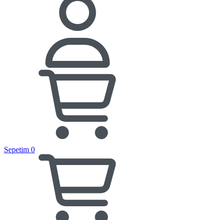
Sepetim
0