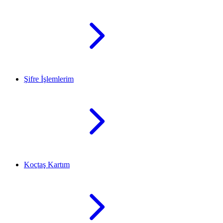
Şifre İşlemlerim
Koçtaş Kartım