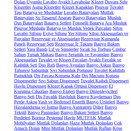
Dolap Uyumlu Lavabo
Ayaklı Lavabolar
Klozet
Duvara Sıfır
Klozetler
Asma Klozetler
Klozet Kapakları
Pisuvar
Tuvalet
Taşı
Batarya ve Musluklar
Lavabo Bataryaları
Mutfak
Bataryaları
Su Tasarruf Aparatı
Banyo Bataryaları
Musluk
Duş Bataryaları
Batarya Setleri
Fotoselli Batarya
Ara Musluk
Pisuvar Musluğu
Batarya ve Musluk Yedek Parçaları
Sifon
Lavabo Sifonu
Eviye Sifonu
Yer Sifonu
Sifon Aksesuarları ve
Parçaları
Rezervuar ve Aksesuarları
Rezervuar Kumanda
Paneli
Rezervuar Seti
Rezervuar İç Takımı
Banyo Bakım
Setleri
Yara Bandı
Lif ve Süngerler
Sıcak Su Torbası
Cımbız
Sabun
Tırnak Makası
Banyo Seramik ve Fayansları
Banyo
Aksesuarları
Tuvalet ve Klozet Fırçaları
Ayaklı Fırçalık ve
Kağıtlık Seti
Duş Rafı
Banyo Aynaları
Banyo Askısı
Banyo
Taburesi
Sabunluk
Sıvı Sabunluk Pompası
Tuvalet Kağıtlığı
Pamukluk
Diş Fırçası Koruma Kabı
Diş Macunu Kutusu
Dispenserler
Sıvı Sabun Dispenseri
Tuvalet Kağıdı Dispenseri
Havlu Dispenseri
Klozet Kapak Örtüsü Dispenseri
El
Kurutma Cihazları
Banyo Etajeri
Banyo Düzenleyicileri
Banyo Seti
Diş Fırçalık
Havluluk
Banyo Kaydırmazı
Duş
Perde Askısı
Yaşlı ve Bedensel Engelli Banyo Ürünleri
Banyo
Havalandırma ve Isıtma
Banyo Aspiratörü
Diğer
Banyo
Tekstil
Banyo Paspasları
Banyo Bakım Setleri
Banyo
Perdeleri
Bornoz
Peştemal
Havlu
MUTFAK
Mutfak
Mobilyaları
Mutfak Dolapları
Hazır Mutfak Dolapları
Çok
Amaçlı Dolap
Mini Mutfak Dolapları
Mutfak Rafları
Köşe