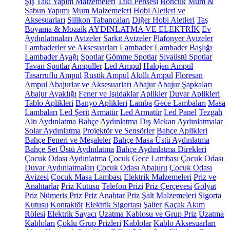
Şiş
Takı Yapım Malzemeleri
Takı Pensesi
Boncuk
Mum &
Sabun Yapımı
Mum Malzemeleri
Hobi Aletleri ve
Aksesuarları
Silikon Tabancaları
Diğer Hobi Aletleri
Taş
Boyama & Mozaik
AYDINLATMA VE ELEKTRİK
Ev
Aydınlatmaları
Avizeler
Sarkıt Avizeler
Plafonyer Avizeler
Lambaderler ve Aksesuarları
Lambader
Lambader Başlığı
Lambader Ayağı
Spotlar
Gömme Spotlar
Sıvaüstü Spotlar
Tavan Spotlar
Ampuller
Led Ampul
Halojen Ampul
Tasarruflu Ampul
Rustik Ampul
Akıllı Ampul
Floresan
Ampul
Abajurlar ve Aksesuarları
Abajur
Abajur Şapkaları
Abajur Ayaklığı
Fener ve Işıldaklar
Aplikler
Duvar Aplikleri
Tablo Aplikleri
Banyo Aplikleri
Lamba
Gece Lambaları
Masa
Lambaları
Led Şerit
Armatür
Led Armatür
Led Panel
Tezgah
Altı Aydınlatma
Bahçe Aydınlatma
Dış Mekan Aydınlatmalar
Solar Aydınlatma
Projektör ve Sensörler
Bahçe Aplikleri
Bahçe Feneri ve Meşaleler
Bahçe Masa Üstü Aydınlatma
Bahçe Set Üstü Aydınlatma
Bahçe Aydınlatma Direkleri
Çocuk Odası Aydınlatma
Çocuk Gece Lambası
Çocuk Odası
Duvar Aydınlatmaları
Çocuk Odası Abajuru
Çocuk Odası
Avizesi
Çocuk Masa Lambası
Elektrik Malzemeleri
Priz ve
Anahtarlar
Priz Kutusu
Telefon Prizi
Priz Çerçevesi
Golyat
Priz
Nümeris Priz
Priz
Anahtar Priz
Şalt Malzemeleri
Sigorta
Kutusu
Kontaktör
Elektrik Sigortası
Şalter
Kaçak Akım
Rölesi
Elektrik Sayacı
Uzatma Kablosu ve Grup Priz
Uzatma
Kabloları
Çoklu Grup Prizleri
Kablolar
Kablo Aksesuarları