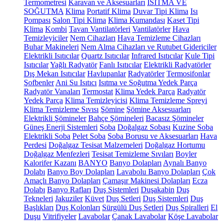
Termometresi
Karavan ve Aksesuarları
ISITMA VE
SOĞUTMA
Klima
Portatif Klima
Duvar Tipi Klima
Isı
Pompası
Salon Tipi Klima
Klima Kumandası
Kaset Tipi
Klima
Kombi
Tavan Vantilatörleri
Vantilatörler
Hava
Temizleyiciler
Nem Cihazları
Hava Temizleme Cihazları
Buhar Makineleri
Nem Alma Cihazları ve Rutubet Gidericiler
Elektrikli Isıtıcılar
Quartz Isıtıcılar
Infrared Isıtıcılar
Kule Tipi
Isıtıcılar
Yağlı Radyatör
Fanlı Isıtıcılar
Elektrikli Radyatörler
Dış Mekan Isıtıcılar
Havlupanlar
Radyatörler
Termosifonlar
Şofbenler
Ani Su Isıtıcı
Isıtma ve Soğutma Yedek Parça
Radyatör Vanaları
Termostat
Klima Yedek Parça
Radyatör
Yedek Parça
Klima Temizleyicisi
Klima Temizleme Spreyi
Klima Temizleme Sıvısı
Şömine
Şömine Aksesuarları
Elektrikli Şömineler
Bahçe Şömineleri
Bacasız Şömineler
Güneş Enerji Sistemleri
Soba
Doğalgaz Sobası
Kuzine Soba
Elektrikli Soba
Pelet Soba
Soba Borusu ve Aksesuarları
Hava
Perdesi
Doğalgaz Tesisat Malzemeleri
Doğalgaz Hortumu
Doğalgaz Menfezleri
Tesisat Temizleme Sıvıları
Boyler
Kalorifer Kazanı
BANYO
Banyo Dolapları
Aynalı Banyo
Dolabı
Banyo Boy Dolapları
Lavabolu Banyo Dolapları
Çok
Amaçlı Banyo Dolapları
Çamaşır Makinesi Dolapları
Ecza
Dolabı
Banyo Rafları
Duş Sistemleri
Duşakabin
Duş
Tekneleri
Jakuziler
Küvet
Duş Setleri
Duş Sistemleri
Duş
Başlıkları
Duş Kolonları
Sürgülü Duş Setleri
Duş Spiralleri
El
Duşu
Vitrifiyeler
Lavabolar
Çanak Lavabolar
Köşe Lavabolar