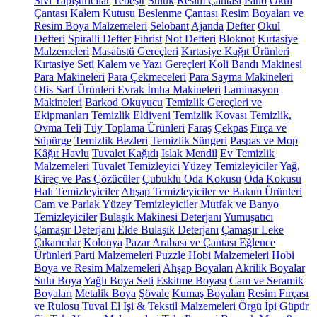
Sıvı Yapıştırıcılar
Tebeşir
Suluk
Resim Çantası
Pano
Okul
Çantası
Kalem Kutusu
Beslenme Çantası
Resim Boyaları ve
Resim Boya Malzemeleri
Selobant
Ajanda
Defter
Okul
Defteri
Spiralli Defter
Fihrist
Not Defteri
Bloknot
Kırtasiye
Malzemeleri
Masaüstü Gereçleri
Kırtasiye Kağıt Ürünleri
Kırtasiye Seti
Kalem ve Yazı Gereçleri
Koli Bandı Makinesi
Para Makineleri
Para Çekmeceleri
Para Sayma Makineleri
Ofis Sarf Ürünleri
Evrak İmha Makineleri
Laminasyon
Makineleri
Barkod Okuyucu
Temizlik Gereçleri ve
Ekipmanları
Temizlik Eldiveni
Temizlik Kovası
Temizlik,
Ovma Teli
Tüy Toplama Ürünleri
Faraş
Çekpas
Fırça ve
Süpürge
Temizlik Bezleri
Temizlik Süngeri
Paspas ve Mop
Kâğıt Havlu
Tuvalet Kağıdı
Islak Mendil
Ev Temizlik
Malzemeleri
Tuvalet Temizleyici
Yüzey Temizleyiciler
Yağ,
Kireç ve Pas Çözücüler
Çubuklu Oda Kokusu
Oda Kokusu
Halı Temizleyiciler
Ahşap Temizleyiciler ve Bakım Ürünleri
Cam ve Parlak Yüzey Temizleyiciler
Mutfak ve Banyo
Temizleyiciler
Bulaşık Makinesi Deterjanı
Yumuşatıcı
Çamaşır Deterjanı
Elde Bulaşık Deterjanı
Çamaşır Leke
Çıkarıcılar
Kolonya
Pazar Arabası ve Çantası
Eğlence
Ürünleri
Parti Malzemeleri
Puzzle
Hobi Malzemeleri
Hobi
Boya ve Resim Malzemeleri
Ahşap Boyaları
Akrilik Boyalar
Sulu Boya
Yağlı Boya Seti
Eskitme Boyası
Cam ve Seramik
Boyaları
Metalik Boya
Şövale
Kumaş Boyaları
Resim Fırçası
ve Rulosu
Tuval
El İşi & Tekstil Malzemeleri
Örgü İpi
Güpür