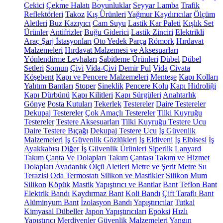
Çekici
Çekme Halatı
Boyunluklar
Seyyar Lamba
Trafik
Reflektörleri
Takoz
Kış Ürünleri
Yağmur Kaydırıcılar
Ölçüm
Aletleri
Buz Kazıyıcı
Cam Suyu
Lastik Kar Paleti
Kışlık Set
Ürünler
Antifrizler
Buğu Giderici
Lastik Zinciri
Elektrikli
Araç Şarj İstasyonları
Oto Yedek Parça
Römork
Hırdavat
Malzemeleri
Hırdavat Malzemesi ve Aksesuarları
Yönlendirme Levhaları
Sabitleme Ürünleri
Dübel
Dübel
Setleri
Somun
Çivi
Vida-Çivi
Demir Pul
Vida
Civata
Köşebent
Kapı ve Pencere Malzemeleri
Menteşe
Kapı Kolları
Yalıtım Bantları
Stoper
Sineklik
Pencere Kolu
Kapı Hidroliği
Kapı Dürbünü
Kapı Kilitleri
Kapı Sürgüleri
Anahtarlık
Gönye
Posta Kutuları
Tekerlek
Testereler
Daire Testereler
Dekupaj Testereler
Çok Amaçlı Testereler
Tilki Kuyruğu
Testereler
Testere Aksesuarları
Tilki Kuyruğu Testere Ucu
Daire Testere Bıçağı
Dekupaj Testere Ucu
İş Güvenlik
Malzemeleri
İş Güvenlik Gözlükleri
İş Eldiveni
İş Elbisesi
İş
Ayakkabısı
Diğer İş Güvenlik Ürünleri
Siperlik
Lanyard
Takım Çanta Ve Dolapları
Takım Çantası
Takım ve Hizmet
Dolapları
Avadanlık
Ölçü Aletleri
Metre ve Şerit Metre
Su
Terazisi
Oda Termostatı
Silikon ve Mastikler
Silikon
Mum
Silikon
Köpük
Mastik
Yapıştırıcı ve Bantlar
Bant
Teflon Bant
Elektrik Bandı
Kaydırmaz Bant
Koli Bandı
Çift Taraflı Bant
Alüminyum Bant
İzolasyon Bandı
Yapıştırıcılar
Tutkal
Kimyasal Dübeller
Japon Yapıştırıcıları
Epoksi
Hızlı
Yapıştırıcı
Merdivenler
Güvenlik Malzemeleri
Yangın