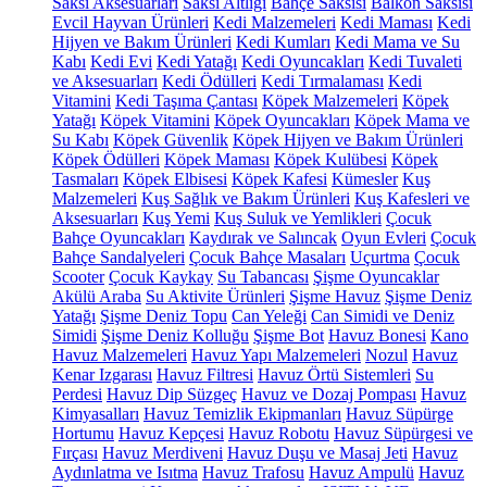
Saksı Aksesuarları
Saksı Altlığı
Bahçe Saksısı
Balkon Saksısı
Evcil Hayvan Ürünleri
Kedi Malzemeleri
Kedi Maması
Kedi
Hijyen ve Bakım Ürünleri
Kedi Kumları
Kedi Mama ve Su
Kabı
Kedi Evi
Kedi Yatağı
Kedi Oyuncakları
Kedi Tuvaleti
ve Aksesuarları
Kedi Ödülleri
Kedi Tırmalaması
Kedi
Vitamini
Kedi Taşıma Çantası
Köpek Malzemeleri
Köpek
Yatağı
Köpek Vitamini
Köpek Oyuncakları
Köpek Mama ve
Su Kabı
Köpek Güvenlik
Köpek Hijyen ve Bakım Ürünleri
Köpek Ödülleri
Köpek Maması
Köpek Kulübesi
Köpek
Tasmaları
Köpek Elbisesi
Köpek Kafesi
Kümesler
Kuş
Malzemeleri
Kuş Sağlık ve Bakım Ürünleri
Kuş Kafesleri ve
Aksesuarları
Kuş Yemi
Kuş Suluk ve Yemlikleri
Çocuk
Bahçe Oyuncakları
Kaydırak ve Salıncak
Oyun Evleri
Çocuk
Bahçe Sandalyeleri
Çocuk Bahçe Masaları
Uçurtma
Çocuk
Scooter
Çocuk Kaykay
Su Tabancası
Şişme Oyuncaklar
Akülü Araba
Su Aktivite Ürünleri
Şişme Havuz
Şişme Deniz
Yatağı
Şişme Deniz Topu
Can Yeleği
Can Simidi ve Deniz
Simidi
Şişme Deniz Kolluğu
Şişme Bot
Havuz Bonesi
Kano
Havuz Malzemeleri
Havuz Yapı Malzemeleri
Nozul
Havuz
Kenar Izgarası
Havuz Filtresi
Havuz Örtü Sistemleri
Su
Perdesi
Havuz Dip Süzgeç
Havuz ve Dozaj Pompası
Havuz
Kimyasalları
Havuz Temizlik Ekipmanları
Havuz Süpürge
Hortumu
Havuz Kepçesi
Havuz Robotu
Havuz Süpürgesi ve
Fırçası
Havuz Merdiveni
Havuz Duşu ve Masaj Jeti
Havuz
Aydınlatma ve Isıtma
Havuz Trafosu
Havuz Ampulü
Havuz