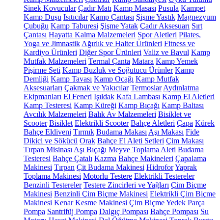
Sinek Kovucular
Çadır Matı
Kamp Masası
Pusula
Kampet
Kamp Duşu
Isıtıcılar
Kamp Çantası
Şişme Yastık
Magnezyum
Çubuğu
Kamp Taburesi
Şişme Yatak
Çadır Aksesuarı
Sırt
Çantası
Hayatta Kalma Malzemeleri
Spor Aletleri
Pilates,
Yoga ve Jimnastik
Ağırlık ve Halter Ürünleri
Fitness ve
Kardiyo Ürünleri
Diğer Spor Ürünleri
Valiz ve Bavul
Kamp
Mutfak Malzemeleri
Termal Çanta
Matara
Kamp Yemek
Pişirme Seti
Kamp Buzluk ve Soğutucu Ürünler
Kamp
Demliği
Kamp Tavası
Kamp Ocağı
Kamp Mutfak
Aksesuarları
Çakmak ve Yakıcılar
Termoslar
Aydınlatma
Ekipmanları
El Feneri
Işıldak
Kafa Lambası
Kamp El Aletleri
Kamp Testeresi
Kamp Küreği
Kamp Bıçağı
Kamp Baltası
Avcılık Malzemeleri
Balık Av Malzemeleri
Bisiklet ve
Scooter
Bisiklet
Elektrikli Scooter
Bahçe Aletleri
Çapa
Kürek
Bahçe Eldiveni
Tırmık
Budama Makası
Aşı Makası
Fide
Dikici ve Sökücü
Orak
Bahçe El Aleti Setleri
Çim Makası
Tırpan Misinası
Aşı Bıçağı
Meyve Toplama Aleti
Budama
Testeresi
Bahçe Çatalı
Kazma
Bahçe Makineleri
Çapalama
Makinesi
Tırpan
Çit Budama Makinesi
Hidrofor
Yaprak
Toplama Makinesi
Motorlu Testere
Elektrikli Testereler
Benzinli Testereler
Testere Zincirleri ve Yağları
Çim Biçme
Makinesi
Benzinli Çim Biçme Makinesi
Elektrikli Çim Biçme
Makinesi
Kenar Kesme Makinesi
Çim Biçme Yedek Parça
Pompa
Santrifüj Pompa
Dalgıç Pompası
Bahçe Pompası
Su