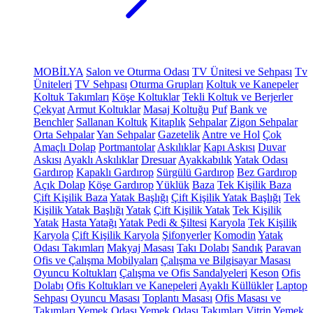
MOBİLYA
Salon ve Oturma Odası
TV Ünitesi ve Sehpası
Tv
Üniteleri
TV Sehpası
Oturma Grupları
Koltuk ve Kanepeler
Koltuk Takımları
Köşe Koltuklar
Tekli Koltuk ve Berjerler
Çekyat
Armut Koltuklar
Masaj Koltuğu
Puf
Bank ve
Benchler
Sallanan Koltuk
Kitaplık
Sehpalar
Zigon Sehpalar
Orta Sehpalar
Yan Sehpalar
Gazetelik
Antre ve Hol
Çok
Amaçlı Dolap
Portmantolar
Askılıklar
Kapı Askısı
Duvar
Askısı
Ayaklı Askılıklar
Dresuar
Ayakkabılık
Yatak Odası
Gardırop
Kapaklı Gardırop
Sürgülü Gardırop
Bez Gardırop
Açık Dolap
Köşe Gardırop
Yüklük
Baza
Tek Kişilik Baza
Çift Kişilik Baza
Yatak Başlığı
Çift Kişilik Yatak Başlığı
Tek
Kişilik Yatak Başlığı
Yatak
Çift Kişilik Yatak
Tek Kişilik
Yatak
Hasta Yatağı
Yatak Pedi & Şiltesi
Karyola
Tek Kişilik
Karyola
Çift Kişilik Karyola
Şifonyerler
Komodin
Yatak
Odası Takımları
Makyaj Masası
Takı Dolabı
Sandık
Paravan
Ofis ve Çalışma Mobilyaları
Çalışma ve Bilgisayar Masası
Oyuncu Koltukları
Çalışma ve Ofis Sandalyeleri
Keson
Ofis
Dolabı
Ofis Koltukları ve Kanepeleri
Ayaklı Küllükler
Laptop
Sehpası
Oyuncu Masası
Toplantı Masası
Ofis Masası ve
Takımları
Yemek Odası
Yemek Odası Takımları
Vitrin
Yemek