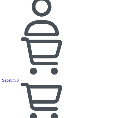
Sepetim
0