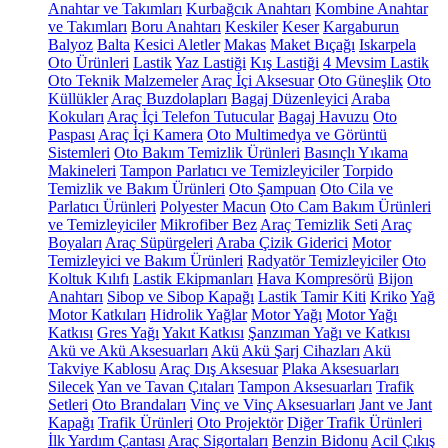
Anahtar ve Takımları
Kurbağcık Anahtarı
Kombine Anahtar
ve Takımları
Boru Anahtarı
Keskiler
Keser
Kargaburun
Balyoz
Balta
Kesici Aletler
Makas
Maket Bıçağı
Iskarpela
Oto Ürünleri
Lastik
Yaz Lastiği
Kış Lastiği
4 Mevsim Lastik
Oto Teknik Malzemeler
Araç İçi Aksesuar
Oto Güneşlik
Oto
Küllükler
Araç Buzdolapları
Bagaj Düzenleyici
Araba
Kokuları
Araç İçi Telefon Tutucular
Bagaj Havuzu
Oto
Paspası
Araç İçi Kamera
Oto Multimedya ve Görüntü
Sistemleri
Oto Bakım Temizlik Ürünleri
Basınçlı Yıkama
Makineleri
Tampon Parlatıcı ve Temizleyiciler
Torpido
Temizlik ve Bakım Ürünleri
Oto Şampuan
Oto Cila ve
Parlatıcı Ürünleri
Polyester Macun
Oto Cam Bakım Ürünleri
ve Temizleyiciler
Mikrofiber Bez
Araç Temizlik Seti
Araç
Boyaları
Araç Süpürgeleri
Araba Çizik Giderici
Motor
Temizleyici ve Bakım Ürünleri
Radyatör Temizleyiciler
Oto
Koltuk Kılıfı
Lastik Ekipmanları
Hava Kompresörü
Bijon
Anahtarı
Sibop ve Sibop Kapağı
Lastik Tamir Kiti
Kriko
Yağ
Motor Katkıları
Hidrolik Yağlar
Motor Yağı
Motor Yağı
Katkısı
Gres Yağı
Yakıt Katkısı
Şanzıman Yağı ve Katkısı
Akü ve Akü Aksesuarları
Akü
Akü Şarj Cihazları
Akü
Takviye Kablosu
Araç Dış Aksesuar
Plaka Aksesuarları
Silecek
Yan ve Tavan Çıtaları
Tampon Aksesuarları
Trafik
Setleri
Oto Brandaları
Vinç ve Vinç Aksesuarları
Jant ve Jant
Kapağı
Trafik Ürünleri
Oto Projektör
Diğer Trafik Ürünleri
İlk Yardım Çantası
Araç Sigortaları
Benzin Bidonu
Acil Çıkış