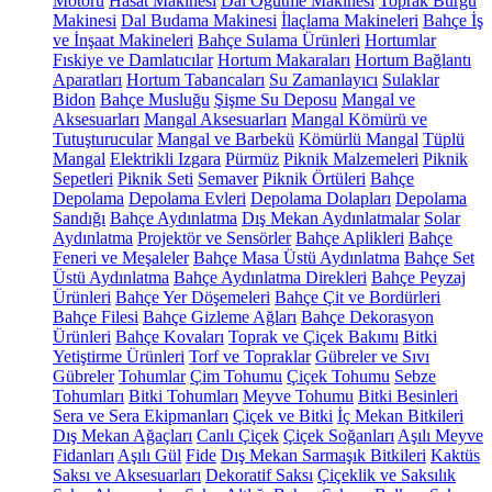
Motoru
Hasat Makinesi
Dal Öğütme Makinesi
Toprak Burgu
Makinesi
Dal Budama Makinesi
İlaçlama Makineleri
Bahçe İş
ve İnşaat Makineleri
Bahçe Sulama Ürünleri
Hortumlar
Fıskiye ve Damlatıcılar
Hortum Makaraları
Hortum Bağlantı
Aparatları
Hortum Tabancaları
Su Zamanlayıcı
Sulaklar
Bidon
Bahçe Musluğu
Şişme Su Deposu
Mangal ve
Aksesuarları
Mangal Aksesuarları
Mangal Kömürü ve
Tutuşturucular
Mangal ve Barbekü
Kömürlü Mangal
Tüplü
Mangal
Elektrikli Izgara
Pürmüz
Piknik Malzemeleri
Piknik
Sepetleri
Piknik Seti
Semaver
Piknik Örtüleri
Bahçe
Depolama
Depolama Evleri
Depolama Dolapları
Depolama
Sandığı
Bahçe Aydınlatma
Dış Mekan Aydınlatmalar
Solar
Aydınlatma
Projektör ve Sensörler
Bahçe Aplikleri
Bahçe
Feneri ve Meşaleler
Bahçe Masa Üstü Aydınlatma
Bahçe Set
Üstü Aydınlatma
Bahçe Aydınlatma Direkleri
Bahçe Peyzaj
Ürünleri
Bahçe Yer Döşemeleri
Bahçe Çit ve Bordürleri
Bahçe Filesi
Bahçe Gizleme Ağları
Bahçe Dekorasyon
Ürünleri
Bahçe Kovaları
Toprak ve Çiçek Bakımı
Bitki
Yetiştirme Ürünleri
Torf ve Topraklar
Gübreler ve Sıvı
Gübreler
Tohumlar
Çim Tohumu
Çiçek Tohumu
Sebze
Tohumları
Bitki Tohumları
Meyve Tohumu
Bitki Besinleri
Sera ve Sera Ekipmanları
Çiçek ve Bitki
İç Mekan Bitkileri
Dış Mekan Ağaçları
Canlı Çiçek
Çiçek Soğanları
Aşılı Meyve
Fidanları
Aşılı Gül
Fide
Dış Mekan Sarmaşık Bitkileri
Kaktüs
Saksı ve Aksesuarları
Dekoratif Saksı
Çiçeklik ve Saksılık