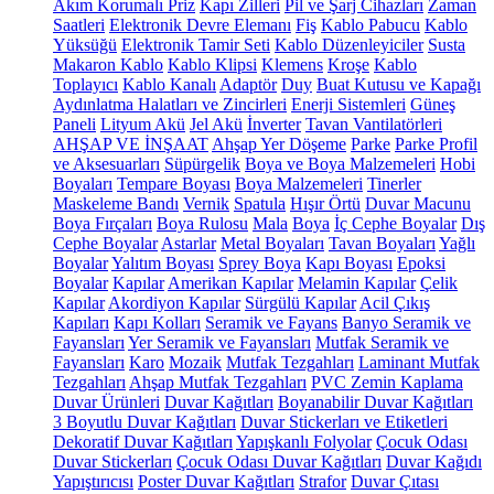
Akım Korumalı Priz
Kapı Zilleri
Pil ve Şarj Cihazları
Zaman
Saatleri
Elektronik Devre Elemanı
Fiş
Kablo Pabucu
Kablo
Yüksüğü
Elektronik Tamir Seti
Kablo Düzenleyiciler
Susta
Makaron Kablo
Kablo Klipsi
Klemens
Kroşe
Kablo
Toplayıcı
Kablo Kanalı
Adaptör
Duy
Buat Kutusu ve Kapağı
Aydınlatma Halatları ve Zincirleri
Enerji Sistemleri
Güneş
Paneli
Lityum Akü
Jel Akü
İnverter
Tavan Vantilatörleri
AHŞAP VE İNŞAAT
Ahşap Yer Döşeme
Parke
Parke Profil
ve Aksesuarları
Süpürgelik
Boya ve Boya Malzemeleri
Hobi
Boyaları
Tempare Boyası
Boya Malzemeleri
Tinerler
Maskeleme Bandı
Vernik
Spatula
Hışır Örtü
Duvar Macunu
Boya Fırçaları
Boya Rulosu
Mala
Boya
İç Cephe Boyalar
Dış
Cephe Boyalar
Astarlar
Metal Boyaları
Tavan Boyaları
Yağlı
Boyalar
Yalıtım Boyası
Sprey Boya
Kapı Boyası
Epoksi
Boyalar
Kapılar
Amerikan Kapılar
Melamin Kapılar
Çelik
Kapılar
Akordiyon Kapılar
Sürgülü Kapılar
Acil Çıkış
Kapıları
Kapı Kolları
Seramik ve Fayans
Banyo Seramik ve
Fayansları
Yer Seramik ve Fayansları
Mutfak Seramik ve
Fayansları
Karo
Mozaik
Mutfak Tezgahları
Laminant Mutfak
Tezgahları
Ahşap Mutfak Tezgahları
PVC Zemin Kaplama
Duvar Ürünleri
Duvar Kağıtları
Boyanabilir Duvar Kağıtları
3 Boyutlu Duvar Kağıtları
Duvar Stickerları ve Etiketleri
Dekoratif Duvar Kağıtları
Yapışkanlı Folyolar
Çocuk Odası
Duvar Stickerları
Çocuk Odası Duvar Kağıtları
Duvar Kağıdı
Yapıştırıcısı
Poster Duvar Kağıtları
Strafor
Duvar Çıtası