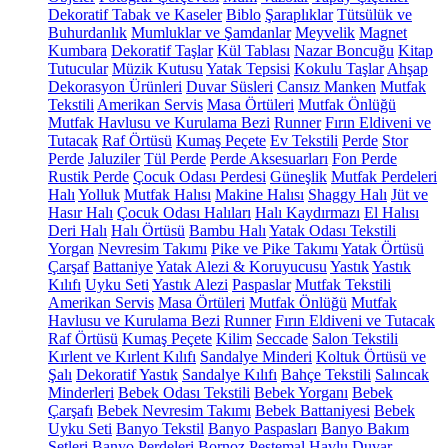
Dekoratif Tabak ve Kaseler
Biblo
Şaraplıklar
Tütsülük ve
Buhurdanlık
Mumluklar ve Şamdanlar
Meyvelik
Magnet
Kumbara
Dekoratif Taşlar
Kül Tablası
Nazar Boncuğu
Kitap
Tutucular
Müzik Kutusu
Yatak Tepsisi
Kokulu Taşlar
Ahşap
Dekorasyon Ürünleri
Duvar Süsleri
Cansız Manken
Mutfak
Tekstili
Amerikan Servis
Masa Örtüleri
Mutfak Önlüğü
Mutfak Havlusu ve Kurulama Bezi
Runner
Fırın Eldiveni ve
Tutacak
Raf Örtüsü
Kumaş Peçete
Ev Tekstili
Perde
Stor
Perde
Jaluziler
Tül Perde
Perde Aksesuarları
Fon Perde
Rustik Perde
Çocuk Odası Perdesi
Güneşlik
Mutfak Perdeleri
Halı
Yolluk
Mutfak Halısı
Makine Halısı
Shaggy Halı
Jüt ve
Hasır Halı
Çocuk Odası Halıları
Halı Kaydırmazı
El Halısı
Deri Halı
Halı Örtüsü
Bambu Halı
Yatak Odası Tekstili
Yorgan
Nevresim Takımı
Pike ve Pike Takımı
Yatak Örtüsü
Çarşaf
Battaniye
Yatak Alezi & Koruyucusu
Yastık
Yastık
Kılıfı
Uyku Seti
Yastık Alezi
Paspaslar
Mutfak Tekstili
Amerikan Servis
Masa Örtüleri
Mutfak Önlüğü
Mutfak
Havlusu ve Kurulama Bezi
Runner
Fırın Eldiveni ve Tutacak
Raf Örtüsü
Kumaş Peçete
Kilim
Seccade
Salon Tekstili
Kırlent ve Kırlent Kılıfı
Sandalye Minderi
Koltuk Örtüsü ve
Şalı
Dekoratif Yastık
Sandalye Kılıfı
Bahçe Tekstili
Salıncak
Minderleri
Bebek Odası Tekstili
Bebek Yorganı
Bebek
Çarşafı
Bebek Nevresim Takımı
Bebek Battaniyesi
Bebek
Uyku Seti
Banyo Tekstil
Banyo Paspasları
Banyo Bakım
Setleri
Banyo Perdeleri
Bornoz
Peştemal
Havlu
Duvar