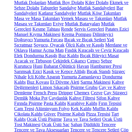
Mutfak Dolapları
Mutfak Boy Dolabı
Kiler Dolabı
Ekmek ve
Sebze Dolabı
Tabureler
Sandalye
Mutfak Sandalyeleri
Bar
Sandalyeleri
Katlanır Sandalyeler
Mutfak Köşe Takımları
Masa ve Masa Takımları
Yemek Masası ve Takımları
Mutfak
Masası ve Takımları
Eviye
Mutfak Bataryaları
Mutfak
Gereçleri
Kesme Tahtası
Rende
Servis Gereçleri
Patates Ezici
Manuel Kıyma Makinesi
Krema Pompası
Dilimleyici
Doğrayıcı
Yumurta Fırçası
Bıçak ve Bıçak Setleri
Yağ
Sıçratmaz
Soyucu, Oyacak
Ölçü Kabı ve Kaşığı
Merdane ve
Oklava
Hamur Açma Matı
Fındık Kıracağı ve Ceviz Kıracağı
Elek
Dondurma Kaşığı
Buz Kalıbı
Bıçak Bileyici Masat
Açacak ve Tirbuşon
Çekirdek Çıkarıcı
Çırpıcı
Sebze
Kurutucu
Huni
Baharat Öğütücü
Havan
Hamburger Presi
Sarımsak Ezici
Kaşık ve Kepçe Altlığı
Bıçak Standı
Süzgeç
Nihale
İçli Köfte Aparatı
Yumurta Zamanlayıcı
Dondurma
Kalıbı
Buz Kovası
Et Dövme Aleti
Sarma Makinesi
Kahve
Değirmenleri
Limon Sıkacağı
Pişirme Grubu
Çay ve Kahve
Demleme
French Press
Dripper
Chemex
Cezve
Çay Süzgeci
Demlik
Moka Pot
Çaydanlık
Kahve Filtresi
Sifon Kahve
Fırında Pişirme
Pasta Kalıbı
Kurabiye Kalıbı
Fırın Tepsisi
Cam Tepsi
Alüminyum Folyo
Kek Kalıbı
Muffin Kalıbı
Çikolata Kalıbı
Güveç
Pişirme Kağıdı
Pizza Tepsisi
Tart
Kalıbı
Ocak Üstü Pişirme
Tava ve Tava Setleri
Ocak Üstü
Tost Makinesi
Ocak Üstü Sac
Sahan
Düdüklü Tencere
Tencere ve Tava Aksesuarları
Tencere ve Tencere Setleri
Çöp