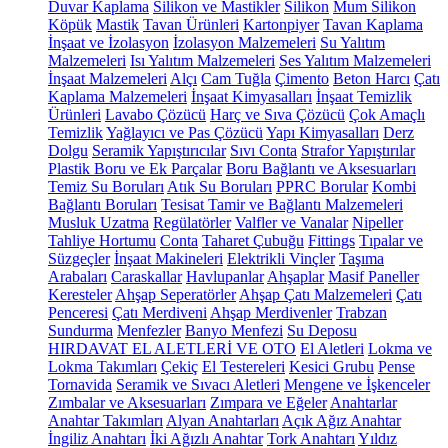
Duvar Kaplama
Silikon ve Mastikler
Silikon
Mum Silikon
Köpük
Mastik
Tavan Ürünleri
Kartonpiyer
Tavan Kaplama
İnşaat ve İzolasyon
İzolasyon Malzemeleri
Su Yalıtım
Malzemeleri
Isı Yalıtım Malzemeleri
Ses Yalıtım Malzemeleri
İnşaat Malzemeleri
Alçı
Cam Tuğla
Çimento
Beton Harcı
Çatı
Kaplama Malzemeleri
İnşaat Kimyasalları
İnşaat Temizlik
Ürünleri
Lavabo Çözücü
Harç ve Sıva Çözücü
Çok Amaçlı
Temizlik
Yağlayıcı ve Pas Çözücü
Yapı Kimyasalları
Derz
Dolgu
Seramik Yapıştırıcılar
Sıvı Conta
Strafor Yapıştırılar
Plastik Boru ve Ek Parçalar
Boru Bağlantı ve Aksesuarları
Temiz Su Boruları
Atık Su Boruları
PPRC Borular
Kombi
Bağlantı Boruları
Tesisat Tamir ve Bağlantı Malzemeleri
Musluk Uzatma
Regülatörler
Valfler ve Vanalar
Nipeller
Tahliye Hortumu
Conta
Taharet Çubuğu
Fittings
Tıpalar ve
Süzgeçler
İnşaat Makineleri
Elektrikli Vinçler
Taşıma
Arabaları
Caraskallar
Havlupanlar
Ahşaplar
Masif Paneller
Keresteler
Ahşap Seperatörler
Ahşap Çatı Malzemeleri
Çatı
Penceresi
Çatı Merdiveni
Ahşap Merdivenler
Trabzan
Sundurma
Menfezler
Banyo Menfezi
Su Deposu
HIRDAVAT EL ALETLERİ VE OTO
El Aletleri
Lokma ve
Lokma Takımları
Çekiç
El Testereleri
Kesici Grubu
Pense
Tornavida
Seramik ve Sıvacı Aletleri
Mengene ve İşkenceler
Zımbalar ve Aksesuarları
Zımpara ve Eğeler
Anahtarlar
Anahtar Takımları
Alyan Anahtarları
Açık Ağız Anahtar
İngiliz Anahtarı
İki Ağızlı Anahtar
Tork Anahtarı
Yıldız