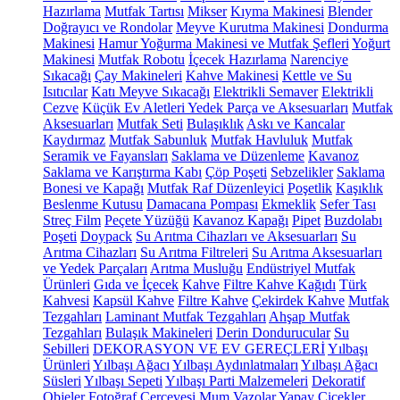
Hazırlama
Mutfak Tartısı
Mikser
Kıyma Makinesi
Blender
Doğrayıcı ve Rondolar
Meyve Kurutma Makinesi
Dondurma
Makinesi
Hamur Yoğurma Makinesi ve Mutfak Şefleri
Yoğurt
Makinesi
Mutfak Robotu
İçecek Hazırlama
Narenciye
Sıkacağı
Çay Makineleri
Kahve Makinesi
Kettle ve Su
Isıtıcılar
Katı Meyve Sıkacağı
Elektrikli Semaver
Elektrikli
Cezve
Küçük Ev Aletleri Yedek Parça ve Aksesuarları
Mutfak
Aksesuarları
Mutfak Seti
Bulaşıklık
Askı ve Kancalar
Kaydırmaz
Mutfak Sabunluk
Mutfak Havluluk
Mutfak
Seramik ve Fayansları
Saklama ve Düzenleme
Kavanoz
Saklama ve Karıştırma Kabı
Çöp Poşeti
Sebzelikler
Saklama
Bonesi ve Kapağı
Mutfak Raf Düzenleyici
Poşetlik
Kaşıklık
Beslenme Kutusu
Damacana Pompası
Ekmeklik
Sefer Tası
Streç Film
Peçete Yüzüğü
Kavanoz Kapağı
Pipet
Buzdolabı
Poşeti
Doypack
Su Arıtma Cihazları ve Aksesuarları
Su
Arıtma Cihazları
Su Arıtma Filtreleri
Su Arıtma Aksesuarları
ve Yedek Parçaları
Arıtma Musluğu
Endüstriyel Mutfak
Ürünleri
Gıda ve İçecek
Kahve
Filtre Kahve Kağıdı
Türk
Kahvesi
Kapsül Kahve
Filtre Kahve
Çekirdek Kahve
Mutfak
Tezgahları
Laminant Mutfak Tezgahları
Ahşap Mutfak
Tezgahları
Bulaşık Makineleri
Derin Dondurucular
Su
Sebilleri
DEKORASYON VE EV GEREÇLERİ
Yılbaşı
Ürünleri
Yılbaşı Ağacı
Yılbaşı Aydınlatmaları
Yılbaşı Ağacı
Süsleri
Yılbaşı Sepeti
Yılbaşı Parti Malzemeleri
Dekoratif
Objeler
Fotoğraf Çerçevesi
Mum
Vazolar
Yapay Çiçekler