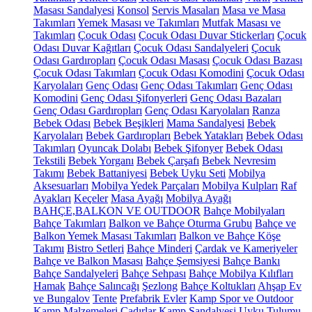
Masası Sandalyesi
Konsol
Servis Masaları
Masa ve Masa
Takımları
Yemek Masası ve Takımları
Mutfak Masası ve
Takımları
Çocuk Odası
Çocuk Odası Duvar Stickerları
Çocuk
Odası Duvar Kağıtları
Çocuk Odası Sandalyeleri
Çocuk
Odası Gardıropları
Çocuk Odası Masası
Çocuk Odası Bazası
Çocuk Odası Takımları
Çocuk Odası Komodini
Çocuk Odası
Karyolaları
Genç Odası
Genç Odası Takımları
Genç Odası
Komodini
Genç Odası Şifonyerleri
Genç Odası Bazaları
Genç Odası Gardıropları
Genç Odası Karyolaları
Ranza
Bebek Odası
Bebek Beşikleri
Mama Sandalyesi
Bebek
Karyolaları
Bebek Gardıropları
Bebek Yatakları
Bebek Odası
Takımları
Oyuncak Dolabı
Bebek Şifonyer
Bebek Odası
Tekstili
Bebek Yorganı
Bebek Çarşafı
Bebek Nevresim
Takımı
Bebek Battaniyesi
Bebek Uyku Seti
Mobilya
Aksesuarları
Mobilya Yedek Parçaları
Mobilya Kulpları
Raf
Ayakları
Keçeler
Masa Ayağı
Mobilya Ayağı
BAHÇE,BALKON VE OUTDOOR
Bahçe Mobilyaları
Bahçe Takımları
Balkon ve Bahçe Oturma Grubu
Bahçe ve
Balkon Yemek Masası Takımları
Balkon ve Bahçe Köşe
Takımı
Bistro Setleri
Bahçe Minderi
Çardak ve Kameriyeler
Bahçe ve Balkon Masası
Bahçe Şemsiyesi
Bahçe Bankı
Bahçe Sandalyeleri
Bahçe Sehpası
Bahçe Mobilya Kılıfları
Hamak
Bahçe Salıncağı
Şezlong
Bahçe Koltukları
Ahşap Ev
ve Bungalov
Tente
Prefabrik Evler
Kamp Spor ve Outdoor
Kamp Malzemeleri
Çadırlar
Kamp Sandalyesi
Uyku Tulumu