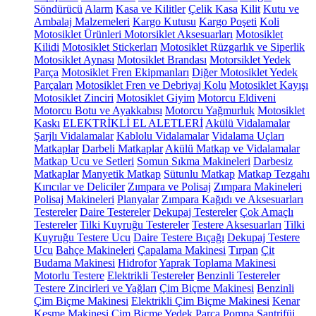
Söndürücü
Alarm
Kasa ve Kilitler
Çelik Kasa
Kilit
Kutu ve
Ambalaj Malzemeleri
Kargo Kutusu
Kargo Poşeti
Koli
Motosiklet Ürünleri
Motorsiklet Aksesuarları
Motosiklet
Kilidi
Motosiklet Stickerları
Motosiklet Rüzgarlık ve Siperlik
Motosiklet Aynası
Motosiklet Brandası
Motorsiklet Yedek
Parça
Motosiklet Fren Ekipmanları
Diğer Motosiklet Yedek
Parçaları
Motosiklet Fren ve Debriyaj Kolu
Motosiklet Kayışı
Motosiklet Zinciri
Motosiklet Giyim
Motorcu Eldiveni
Motorcu Botu ve Ayakkabısı
Motorcu Yağmurluk
Motosiklet
Kaskı
ELEKTRİKLİ EL ALETLERİ
Akülü Vidalamalar
Şarjlı Vidalamalar
Kablolu Vidalamalar
Vidalama Uçları
Matkaplar
Darbeli Matkaplar
Akülü Matkap ve Vidalamalar
Matkap Ucu ve Setleri
Somun Sıkma Makineleri
Darbesiz
Matkaplar
Manyetik Matkap
Sütunlu Matkap
Matkap Tezgahı
Kırıcılar ve Deliciler
Zımpara ve Polisaj
Zımpara Makineleri
Polisaj Makineleri
Planyalar
Zımpara Kağıdı ve Aksesuarları
Testereler
Daire Testereler
Dekupaj Testereler
Çok Amaçlı
Testereler
Tilki Kuyruğu Testereler
Testere Aksesuarları
Tilki
Kuyruğu Testere Ucu
Daire Testere Bıçağı
Dekupaj Testere
Ucu
Bahçe Makineleri
Çapalama Makinesi
Tırpan
Çit
Budama Makinesi
Hidrofor
Yaprak Toplama Makinesi
Motorlu Testere
Elektrikli Testereler
Benzinli Testereler
Testere Zincirleri ve Yağları
Çim Biçme Makinesi
Benzinli
Çim Biçme Makinesi
Elektrikli Çim Biçme Makinesi
Kenar
Kesme Makinesi
Çim Biçme Yedek Parça
Pompa
Santrifüj