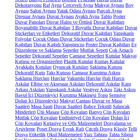
Dekorasyonu
Raf
Ayna
Çerçeveli Ayna
Makyaj Aynası
Boy
Aynası
Salon Aynası
Yatak Odası Aynası
Parçalı Ayna
Dresuar Aynası
Duvar Aynası
Ayaklı Ayna
Tablo
Poster
Duvar Panoları
Duvar Halısı ve Örtüsü
Duvar Kağıtları
Boyanabilir Duvar Kağıtları
3 Boyutlu Duvar Kağıtları
Duvar
Stickerları ve Etiketleri
Dekoratif Duvar Kağıtları
Yapışkanlı
Folyolar
Çocuk Odası Duvar Stickerları
Çocuk Odası Duvar
Kağıtları
Duvar Kağıdı Yapıştırıcısı
Poster Duvar Kağıtları
Ev
Düzenleme ve Saklama
Sepetler
Mutfak Sepeti
Çok Amaçlı
Sepetler
Dekoratif Sepetler
Çamaşır Sepetleri
Kutular
Makyaj
Kutusu ve Organizerleri
Plastik Kutular
Kumaş Kutular
Ayakkabı Kutuları
Oyuncak Kutuları
Saklama Kutusu
Dekoratif Kutu
Takı Kutusu
Çamaşır Kurutma Askısı
Saklama Hurçları
Hurçlar
Vakumlu Hurçlar
Halı Hurcu
Askılar
Elbise ve Aksesuar Askıları
Dekoratif Askılar
Kapı
Arkası Askıları
Yapışkanlı Askılar
Vestiyer Askısı
Takı Askısı
Bavul İçi Düzenleyici
Kurutma Makinesi Topu
Şemsiye
Dolap İçi Düzenleyici
Makyaj Çantası
Duvar ve Masa
Saatleri
Masa Saati
Duvar Saatleri
Bahçe Tekstili
Salıncak
Minderleri
Ütü Masası
Çöp Kovaları
Banyo Çöp Kovaları
Mutfak Çöp Kovaları
Endüstriyel Çöp Kovaları
Dolap İçi
Çöp Kovaları
Kırtasiye ve Ofis Malzemeleri
Dosyalama ve
Arşivleme
Poşet Dosya
Evrak Rafı
Çıtçıtlı Dosya
Klasör
Telli
Dosya
Etiketlik
Okul Malzemeleri
Yazı Tahtası
Tahta Silgisi