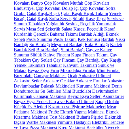
Kovaları
Banyo Çöp Kovaları
Mutfak Çöp Kovaları
Endüstriyel Çöp Kovaları
Dolap İçi Çöp Kovaları
Sofra
Grubu
Çatal,Kaşık,Bıçak
Çatal Kaşık Bıçak Takımı
Yemek
Bıçağı
Çatal
Kaşık
Sofra Servis
Sürahi
Kase
Tepsi
Servis ve
Sunum Tabakları
Yağdanlık
Sosluk, Reçellik
Yumurtalık
Servis Maşa Seti
Şekerlik
Salata Kasesi
Peçetelik
Karaf
Kürdanlık
Çerezlik
Baharat Takımı
Bardak Altlığı
Ekmek
Sepeti
Pasta Sunumu
Pasta Takımı
Kek Fanusu
Bardak
Viski
Bardağı
Su Bardağı
Meşrubat Bardağı
Rakı Bardağı
Kadeh
Bardak Seti
Bira Bardağı
Shot Bardağı
Çay ve Kahve
Sunumu
Sütlük
Kahve Fincanı
Kupa
Fincan Takımı
Çay
Tabakları
Çay Setleri
Çay Fincanı
Çay Bardağı
Çay Kaşığı
Yemek Takımları
Tabaklar
Kahvaltı Takımları
Suluk ve
Matara
Beyaz Eşya
Fırın
Mikrodalga Fırınlar
Mini Fırınlar
Buzdolabı
Çamaşır Makinesi
Ocak
Ankastre Ürünleri
Ankastre Setler
Ankastre Ocaklar
Ankastre Fırınlar
Ankastre
Davlumbazlar
Bulaşık Makineleri
Kurutma Makinesi
Derin
Dondurucular
Su Sebilleri
Mini Buzdolabı
Davlumbazlar
Kurutmalı Çamaşır Makinesi
Beyaz Eşya Setleri
Aspiratörler
Beyaz Eşya Yedek Parça ve Bakım Ürünleri
Şarap Dolabı
Küçük Ev Aletleri
Kızartma ve Pişirme Makineleri
Mısır
Patlatma Makinesi
Fritöz
Ekmek Yapma Makinesi
Ekmek
Kızartma Makinesi
Tost Makinesi
Buharlı Pişirici
Elektrikli
Izgara
Waffle Makinesi
Yumurta Haşlayıcı
Elektrikli Tencere
ve Tava
Pizza Makinesi
Krep Makinesi
Basküller
Yiyecek