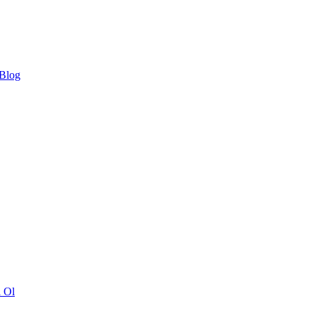
 Blog
ı Ol