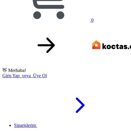
0
👋
Merhaba!
Giriş Yap veya Üye Ol
Siparişlerim