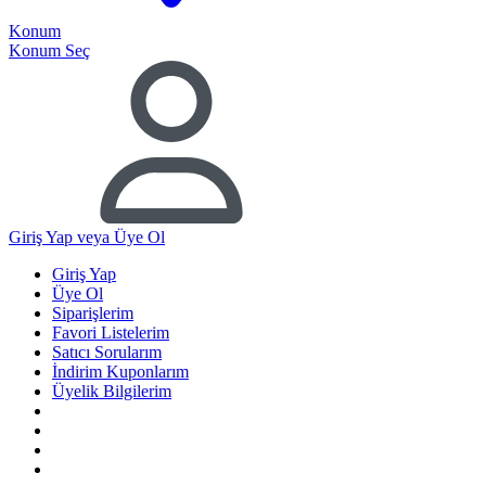
Konum
Konum Seç
Giriş Yap
veya Üye Ol
Giriş Yap
Üye Ol
Siparişlerim
Favori Listelerim
Satıcı Sorularım
İndirim Kuponlarım
Üyelik Bilgilerim