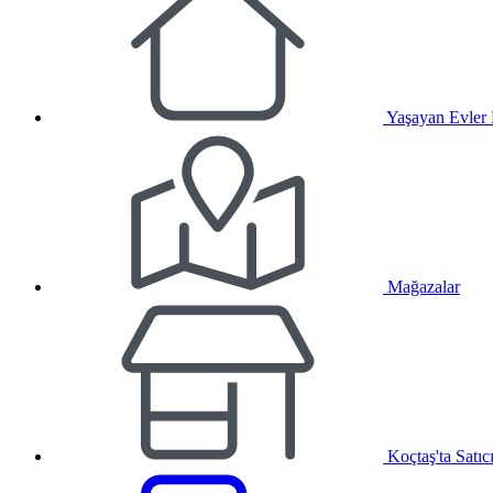
Yaşayan Evler
Mağazalar
Koçtaş'ta Satıc