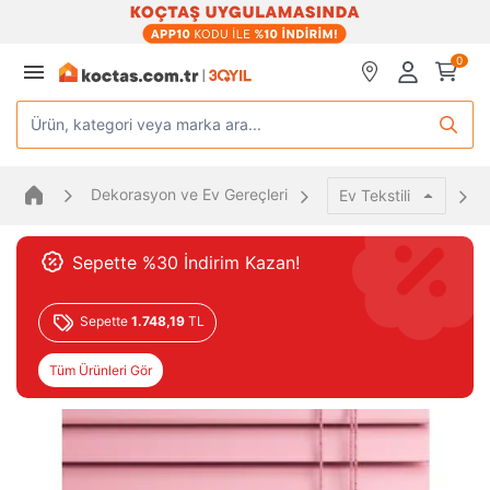
0
Ürün, kategori veya marka ara...
Dekorasyon ve Ev Gereçleri
Ev Tekstili
Sepette %30 İndirim Kazan!
Sepette
1.748,19
TL
Tüm Ürünleri Gör