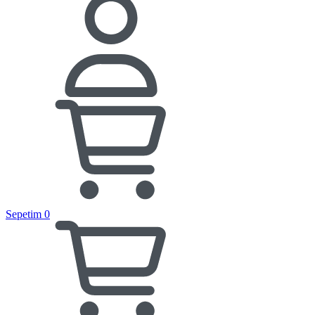
Sepetim
0