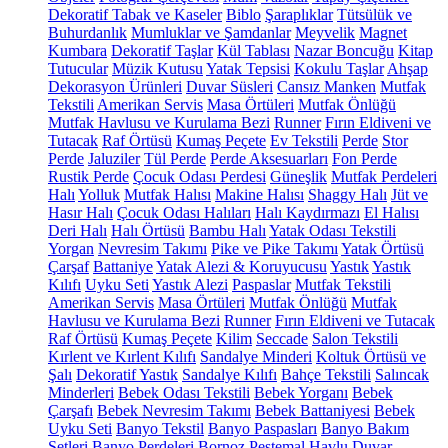
Dekoratif Tabak ve Kaseler
Biblo
Şaraplıklar
Tütsülük ve
Buhurdanlık
Mumluklar ve Şamdanlar
Meyvelik
Magnet
Kumbara
Dekoratif Taşlar
Kül Tablası
Nazar Boncuğu
Kitap
Tutucular
Müzik Kutusu
Yatak Tepsisi
Kokulu Taşlar
Ahşap
Dekorasyon Ürünleri
Duvar Süsleri
Cansız Manken
Mutfak
Tekstili
Amerikan Servis
Masa Örtüleri
Mutfak Önlüğü
Mutfak Havlusu ve Kurulama Bezi
Runner
Fırın Eldiveni ve
Tutacak
Raf Örtüsü
Kumaş Peçete
Ev Tekstili
Perde
Stor
Perde
Jaluziler
Tül Perde
Perde Aksesuarları
Fon Perde
Rustik Perde
Çocuk Odası Perdesi
Güneşlik
Mutfak Perdeleri
Halı
Yolluk
Mutfak Halısı
Makine Halısı
Shaggy Halı
Jüt ve
Hasır Halı
Çocuk Odası Halıları
Halı Kaydırmazı
El Halısı
Deri Halı
Halı Örtüsü
Bambu Halı
Yatak Odası Tekstili
Yorgan
Nevresim Takımı
Pike ve Pike Takımı
Yatak Örtüsü
Çarşaf
Battaniye
Yatak Alezi & Koruyucusu
Yastık
Yastık
Kılıfı
Uyku Seti
Yastık Alezi
Paspaslar
Mutfak Tekstili
Amerikan Servis
Masa Örtüleri
Mutfak Önlüğü
Mutfak
Havlusu ve Kurulama Bezi
Runner
Fırın Eldiveni ve Tutacak
Raf Örtüsü
Kumaş Peçete
Kilim
Seccade
Salon Tekstili
Kırlent ve Kırlent Kılıfı
Sandalye Minderi
Koltuk Örtüsü ve
Şalı
Dekoratif Yastık
Sandalye Kılıfı
Bahçe Tekstili
Salıncak
Minderleri
Bebek Odası Tekstili
Bebek Yorganı
Bebek
Çarşafı
Bebek Nevresim Takımı
Bebek Battaniyesi
Bebek
Uyku Seti
Banyo Tekstil
Banyo Paspasları
Banyo Bakım
Setleri
Banyo Perdeleri
Bornoz
Peştemal
Havlu
Duvar