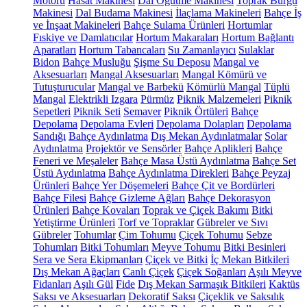
Motoru
Hasat Makinesi
Dal Öğütme Makinesi
Toprak Burgu
Makinesi
Dal Budama Makinesi
İlaçlama Makineleri
Bahçe İş
ve İnşaat Makineleri
Bahçe Sulama Ürünleri
Hortumlar
Fıskiye ve Damlatıcılar
Hortum Makaraları
Hortum Bağlantı
Aparatları
Hortum Tabancaları
Su Zamanlayıcı
Sulaklar
Bidon
Bahçe Musluğu
Şişme Su Deposu
Mangal ve
Aksesuarları
Mangal Aksesuarları
Mangal Kömürü ve
Tutuşturucular
Mangal ve Barbekü
Kömürlü Mangal
Tüplü
Mangal
Elektrikli Izgara
Pürmüz
Piknik Malzemeleri
Piknik
Sepetleri
Piknik Seti
Semaver
Piknik Örtüleri
Bahçe
Depolama
Depolama Evleri
Depolama Dolapları
Depolama
Sandığı
Bahçe Aydınlatma
Dış Mekan Aydınlatmalar
Solar
Aydınlatma
Projektör ve Sensörler
Bahçe Aplikleri
Bahçe
Feneri ve Meşaleler
Bahçe Masa Üstü Aydınlatma
Bahçe Set
Üstü Aydınlatma
Bahçe Aydınlatma Direkleri
Bahçe Peyzaj
Ürünleri
Bahçe Yer Döşemeleri
Bahçe Çit ve Bordürleri
Bahçe Filesi
Bahçe Gizleme Ağları
Bahçe Dekorasyon
Ürünleri
Bahçe Kovaları
Toprak ve Çiçek Bakımı
Bitki
Yetiştirme Ürünleri
Torf ve Topraklar
Gübreler ve Sıvı
Gübreler
Tohumlar
Çim Tohumu
Çiçek Tohumu
Sebze
Tohumları
Bitki Tohumları
Meyve Tohumu
Bitki Besinleri
Sera ve Sera Ekipmanları
Çiçek ve Bitki
İç Mekan Bitkileri
Dış Mekan Ağaçları
Canlı Çiçek
Çiçek Soğanları
Aşılı Meyve
Fidanları
Aşılı Gül
Fide
Dış Mekan Sarmaşık Bitkileri
Kaktüs
Saksı ve Aksesuarları
Dekoratif Saksı
Çiçeklik ve Saksılık