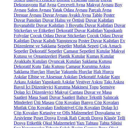
Dekorasyonu
Raf
Ayna
Çerçeveli Ayna
Makyaj Aynası
Boy
Aynası
Salon Aynası
Yatak Odası Aynası
Parçalı Ayna
Dresuar Aynası
Duvar Aynası
Ayaklı Ayna
Tablo
Poster
Duvar Panoları
Duvar Halısı ve Örtüsü
Duvar Kağıtları
Boyanabilir Duvar Kağıtları
3 Boyutlu Duvar Kağıtları
Duvar
Stickerları ve Etiketleri
Dekoratif Duvar Kağıtları
Yapışkanlı
Folyolar
Çocuk Odası Duvar Stickerları
Çocuk Odası Duvar
Kağıtları
Duvar Kağıdı Yapıştırıcısı
Poster Duvar Kağıtları
Ev
Düzenleme ve Saklama
Sepetler
Mutfak Sepeti
Çok Amaçlı
Sepetler
Dekoratif Sepetler
Çamaşır Sepetleri
Kutular
Makyaj
Kutusu ve Organizerleri
Plastik Kutular
Kumaş Kutular
Ayakkabı Kutuları
Oyuncak Kutuları
Saklama Kutusu
Dekoratif Kutu
Takı Kutusu
Çamaşır Kurutma Askısı
Saklama Hurçları
Hurçlar
Vakumlu Hurçlar
Halı Hurcu
Askılar
Elbise ve Aksesuar Askıları
Dekoratif Askılar
Kapı
Arkası Askıları
Yapışkanlı Askılar
Vestiyer Askısı
Takı Askısı
Bavul İçi Düzenleyici
Kurutma Makinesi Topu
Şemsiye
Dolap İçi Düzenleyici
Makyaj Çantası
Duvar ve Masa
Saatleri
Masa Saati
Duvar Saatleri
Bahçe Tekstili
Salıncak
Minderleri
Ütü Masası
Çöp Kovaları
Banyo Çöp Kovaları
Mutfak Çöp Kovaları
Endüstriyel Çöp Kovaları
Dolap İçi
Çöp Kovaları
Kırtasiye ve Ofis Malzemeleri
Dosyalama ve
Arşivleme
Poşet Dosya
Evrak Rafı
Çıtçıtlı Dosya
Klasör
Telli
Dosya
Etiketlik
Okul Malzemeleri
Yazı Tahtası
Tahta Silgisi