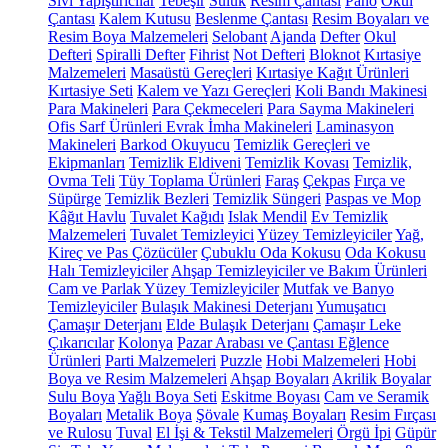
Sıvı Yapıştırıcılar
Tebeşir
Suluk
Resim Çantası
Pano
Okul
Çantası
Kalem Kutusu
Beslenme Çantası
Resim Boyaları ve
Resim Boya Malzemeleri
Selobant
Ajanda
Defter
Okul
Defteri
Spiralli Defter
Fihrist
Not Defteri
Bloknot
Kırtasiye
Malzemeleri
Masaüstü Gereçleri
Kırtasiye Kağıt Ürünleri
Kırtasiye Seti
Kalem ve Yazı Gereçleri
Koli Bandı Makinesi
Para Makineleri
Para Çekmeceleri
Para Sayma Makineleri
Ofis Sarf Ürünleri
Evrak İmha Makineleri
Laminasyon
Makineleri
Barkod Okuyucu
Temizlik Gereçleri ve
Ekipmanları
Temizlik Eldiveni
Temizlik Kovası
Temizlik,
Ovma Teli
Tüy Toplama Ürünleri
Faraş
Çekpas
Fırça ve
Süpürge
Temizlik Bezleri
Temizlik Süngeri
Paspas ve Mop
Kâğıt Havlu
Tuvalet Kağıdı
Islak Mendil
Ev Temizlik
Malzemeleri
Tuvalet Temizleyici
Yüzey Temizleyiciler
Yağ,
Kireç ve Pas Çözücüler
Çubuklu Oda Kokusu
Oda Kokusu
Halı Temizleyiciler
Ahşap Temizleyiciler ve Bakım Ürünleri
Cam ve Parlak Yüzey Temizleyiciler
Mutfak ve Banyo
Temizleyiciler
Bulaşık Makinesi Deterjanı
Yumuşatıcı
Çamaşır Deterjanı
Elde Bulaşık Deterjanı
Çamaşır Leke
Çıkarıcılar
Kolonya
Pazar Arabası ve Çantası
Eğlence
Ürünleri
Parti Malzemeleri
Puzzle
Hobi Malzemeleri
Hobi
Boya ve Resim Malzemeleri
Ahşap Boyaları
Akrilik Boyalar
Sulu Boya
Yağlı Boya Seti
Eskitme Boyası
Cam ve Seramik
Boyaları
Metalik Boya
Şövale
Kumaş Boyaları
Resim Fırçası
ve Rulosu
Tuval
El İşi & Tekstil Malzemeleri
Örgü İpi
Güpür