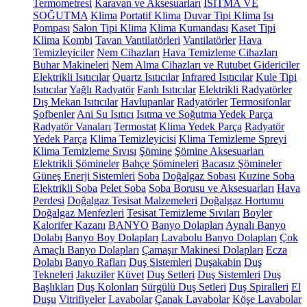
Termometresi
Karavan ve Aksesuarları
ISITMA VE
SOĞUTMA
Klima
Portatif Klima
Duvar Tipi Klima
Isı
Pompası
Salon Tipi Klima
Klima Kumandası
Kaset Tipi
Klima
Kombi
Tavan Vantilatörleri
Vantilatörler
Hava
Temizleyiciler
Nem Cihazları
Hava Temizleme Cihazları
Buhar Makineleri
Nem Alma Cihazları ve Rutubet Gidericiler
Elektrikli Isıtıcılar
Quartz Isıtıcılar
Infrared Isıtıcılar
Kule Tipi
Isıtıcılar
Yağlı Radyatör
Fanlı Isıtıcılar
Elektrikli Radyatörler
Dış Mekan Isıtıcılar
Havlupanlar
Radyatörler
Termosifonlar
Şofbenler
Ani Su Isıtıcı
Isıtma ve Soğutma Yedek Parça
Radyatör Vanaları
Termostat
Klima Yedek Parça
Radyatör
Yedek Parça
Klima Temizleyicisi
Klima Temizleme Spreyi
Klima Temizleme Sıvısı
Şömine
Şömine Aksesuarları
Elektrikli Şömineler
Bahçe Şömineleri
Bacasız Şömineler
Güneş Enerji Sistemleri
Soba
Doğalgaz Sobası
Kuzine Soba
Elektrikli Soba
Pelet Soba
Soba Borusu ve Aksesuarları
Hava
Perdesi
Doğalgaz Tesisat Malzemeleri
Doğalgaz Hortumu
Doğalgaz Menfezleri
Tesisat Temizleme Sıvıları
Boyler
Kalorifer Kazanı
BANYO
Banyo Dolapları
Aynalı Banyo
Dolabı
Banyo Boy Dolapları
Lavabolu Banyo Dolapları
Çok
Amaçlı Banyo Dolapları
Çamaşır Makinesi Dolapları
Ecza
Dolabı
Banyo Rafları
Duş Sistemleri
Duşakabin
Duş
Tekneleri
Jakuziler
Küvet
Duş Setleri
Duş Sistemleri
Duş
Başlıkları
Duş Kolonları
Sürgülü Duş Setleri
Duş Spiralleri
El
Duşu
Vitrifiyeler
Lavabolar
Çanak Lavabolar
Köşe Lavabolar