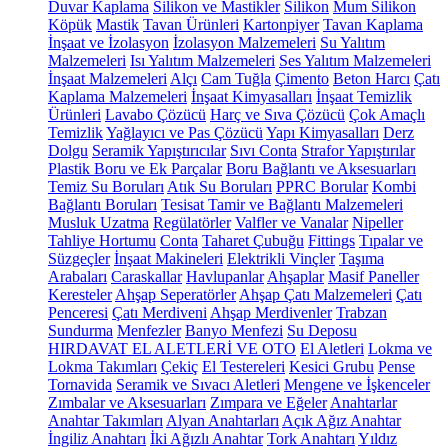
Duvar Kaplama
Silikon ve Mastikler
Silikon
Mum Silikon
Köpük
Mastik
Tavan Ürünleri
Kartonpiyer
Tavan Kaplama
İnşaat ve İzolasyon
İzolasyon Malzemeleri
Su Yalıtım
Malzemeleri
Isı Yalıtım Malzemeleri
Ses Yalıtım Malzemeleri
İnşaat Malzemeleri
Alçı
Cam Tuğla
Çimento
Beton Harcı
Çatı
Kaplama Malzemeleri
İnşaat Kimyasalları
İnşaat Temizlik
Ürünleri
Lavabo Çözücü
Harç ve Sıva Çözücü
Çok Amaçlı
Temizlik
Yağlayıcı ve Pas Çözücü
Yapı Kimyasalları
Derz
Dolgu
Seramik Yapıştırıcılar
Sıvı Conta
Strafor Yapıştırılar
Plastik Boru ve Ek Parçalar
Boru Bağlantı ve Aksesuarları
Temiz Su Boruları
Atık Su Boruları
PPRC Borular
Kombi
Bağlantı Boruları
Tesisat Tamir ve Bağlantı Malzemeleri
Musluk Uzatma
Regülatörler
Valfler ve Vanalar
Nipeller
Tahliye Hortumu
Conta
Taharet Çubuğu
Fittings
Tıpalar ve
Süzgeçler
İnşaat Makineleri
Elektrikli Vinçler
Taşıma
Arabaları
Caraskallar
Havlupanlar
Ahşaplar
Masif Paneller
Keresteler
Ahşap Seperatörler
Ahşap Çatı Malzemeleri
Çatı
Penceresi
Çatı Merdiveni
Ahşap Merdivenler
Trabzan
Sundurma
Menfezler
Banyo Menfezi
Su Deposu
HIRDAVAT EL ALETLERİ VE OTO
El Aletleri
Lokma ve
Lokma Takımları
Çekiç
El Testereleri
Kesici Grubu
Pense
Tornavida
Seramik ve Sıvacı Aletleri
Mengene ve İşkenceler
Zımbalar ve Aksesuarları
Zımpara ve Eğeler
Anahtarlar
Anahtar Takımları
Alyan Anahtarları
Açık Ağız Anahtar
İngiliz Anahtarı
İki Ağızlı Anahtar
Tork Anahtarı
Yıldız