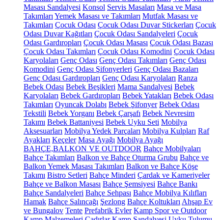
Masası Sandalyesi
Konsol
Servis Masaları
Masa ve Masa
Takımları
Yemek Masası ve Takımları
Mutfak Masası ve
Takımları
Çocuk Odası
Çocuk Odası Duvar Stickerları
Çocuk
Odası Duvar Kağıtları
Çocuk Odası Sandalyeleri
Çocuk
Odası Gardıropları
Çocuk Odası Masası
Çocuk Odası Bazası
Çocuk Odası Takımları
Çocuk Odası Komodini
Çocuk Odası
Karyolaları
Genç Odası
Genç Odası Takımları
Genç Odası
Komodini
Genç Odası Şifonyerleri
Genç Odası Bazaları
Genç Odası Gardıropları
Genç Odası Karyolaları
Ranza
Bebek Odası
Bebek Beşikleri
Mama Sandalyesi
Bebek
Karyolaları
Bebek Gardıropları
Bebek Yatakları
Bebek Odası
Takımları
Oyuncak Dolabı
Bebek Şifonyer
Bebek Odası
Tekstili
Bebek Yorganı
Bebek Çarşafı
Bebek Nevresim
Takımı
Bebek Battaniyesi
Bebek Uyku Seti
Mobilya
Aksesuarları
Mobilya Yedek Parçaları
Mobilya Kulpları
Raf
Ayakları
Keçeler
Masa Ayağı
Mobilya Ayağı
BAHÇE,BALKON VE OUTDOOR
Bahçe Mobilyaları
Bahçe Takımları
Balkon ve Bahçe Oturma Grubu
Bahçe ve
Balkon Yemek Masası Takımları
Balkon ve Bahçe Köşe
Takımı
Bistro Setleri
Bahçe Minderi
Çardak ve Kameriyeler
Bahçe ve Balkon Masası
Bahçe Şemsiyesi
Bahçe Bankı
Bahçe Sandalyeleri
Bahçe Sehpası
Bahçe Mobilya Kılıfları
Hamak
Bahçe Salıncağı
Şezlong
Bahçe Koltukları
Ahşap Ev
ve Bungalov
Tente
Prefabrik Evler
Kamp Spor ve Outdoor
Kamp Malzemeleri
Çadırlar
Kamp Sandalyesi
Uyku Tulumu