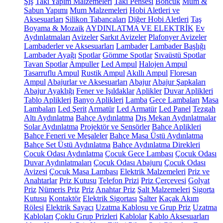
Şiş
Takı Yapım Malzemeleri
Takı Pensesi
Boncuk
Mum &
Sabun Yapımı
Mum Malzemeleri
Hobi Aletleri ve
Aksesuarları
Silikon Tabancaları
Diğer Hobi Aletleri
Taş
Boyama & Mozaik
AYDINLATMA VE ELEKTRİK
Ev
Aydınlatmaları
Avizeler
Sarkıt Avizeler
Plafonyer Avizeler
Lambaderler ve Aksesuarları
Lambader
Lambader Başlığı
Lambader Ayağı
Spotlar
Gömme Spotlar
Sıvaüstü Spotlar
Tavan Spotlar
Ampuller
Led Ampul
Halojen Ampul
Tasarruflu Ampul
Rustik Ampul
Akıllı Ampul
Floresan
Ampul
Abajurlar ve Aksesuarları
Abajur
Abajur Şapkaları
Abajur Ayaklığı
Fener ve Işıldaklar
Aplikler
Duvar Aplikleri
Tablo Aplikleri
Banyo Aplikleri
Lamba
Gece Lambaları
Masa
Lambaları
Led Şerit
Armatür
Led Armatür
Led Panel
Tezgah
Altı Aydınlatma
Bahçe Aydınlatma
Dış Mekan Aydınlatmalar
Solar Aydınlatma
Projektör ve Sensörler
Bahçe Aplikleri
Bahçe Feneri ve Meşaleler
Bahçe Masa Üstü Aydınlatma
Bahçe Set Üstü Aydınlatma
Bahçe Aydınlatma Direkleri
Çocuk Odası Aydınlatma
Çocuk Gece Lambası
Çocuk Odası
Duvar Aydınlatmaları
Çocuk Odası Abajuru
Çocuk Odası
Avizesi
Çocuk Masa Lambası
Elektrik Malzemeleri
Priz ve
Anahtarlar
Priz Kutusu
Telefon Prizi
Priz Çerçevesi
Golyat
Priz
Nümeris Priz
Priz
Anahtar Priz
Şalt Malzemeleri
Sigorta
Kutusu
Kontaktör
Elektrik Sigortası
Şalter
Kaçak Akım
Rölesi
Elektrik Sayacı
Uzatma Kablosu ve Grup Priz
Uzatma
Kabloları
Çoklu Grup Prizleri
Kablolar
Kablo Aksesuarları