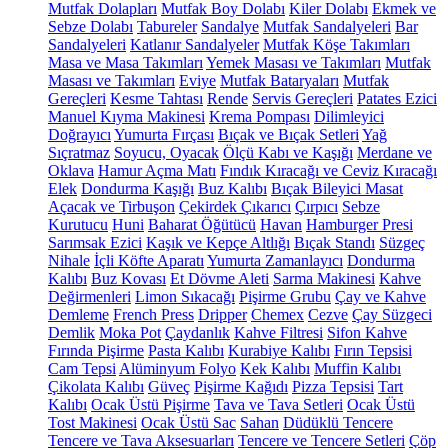
Mutfak Dolapları
Mutfak Boy Dolabı
Kiler Dolabı
Ekmek ve
Sebze Dolabı
Tabureler
Sandalye
Mutfak Sandalyeleri
Bar
Sandalyeleri
Katlanır Sandalyeler
Mutfak Köşe Takımları
Masa ve Masa Takımları
Yemek Masası ve Takımları
Mutfak
Masası ve Takımları
Eviye
Mutfak Bataryaları
Mutfak
Gereçleri
Kesme Tahtası
Rende
Servis Gereçleri
Patates Ezici
Manuel Kıyma Makinesi
Krema Pompası
Dilimleyici
Doğrayıcı
Yumurta Fırçası
Bıçak ve Bıçak Setleri
Yağ
Sıçratmaz
Soyucu, Oyacak
Ölçü Kabı ve Kaşığı
Merdane ve
Oklava
Hamur Açma Matı
Fındık Kıracağı ve Ceviz Kıracağı
Elek
Dondurma Kaşığı
Buz Kalıbı
Bıçak Bileyici Masat
Açacak ve Tirbuşon
Çekirdek Çıkarıcı
Çırpıcı
Sebze
Kurutucu
Huni
Baharat Öğütücü
Havan
Hamburger Presi
Sarımsak Ezici
Kaşık ve Kepçe Altlığı
Bıçak Standı
Süzgeç
Nihale
İçli Köfte Aparatı
Yumurta Zamanlayıcı
Dondurma
Kalıbı
Buz Kovası
Et Dövme Aleti
Sarma Makinesi
Kahve
Değirmenleri
Limon Sıkacağı
Pişirme Grubu
Çay ve Kahve
Demleme
French Press
Dripper
Chemex
Cezve
Çay Süzgeci
Demlik
Moka Pot
Çaydanlık
Kahve Filtresi
Sifon Kahve
Fırında Pişirme
Pasta Kalıbı
Kurabiye Kalıbı
Fırın Tepsisi
Cam Tepsi
Alüminyum Folyo
Kek Kalıbı
Muffin Kalıbı
Çikolata Kalıbı
Güveç
Pişirme Kağıdı
Pizza Tepsisi
Tart
Kalıbı
Ocak Üstü Pişirme
Tava ve Tava Setleri
Ocak Üstü
Tost Makinesi
Ocak Üstü Sac
Sahan
Düdüklü Tencere
Tencere ve Tava Aksesuarları
Tencere ve Tencere Setleri
Çöp