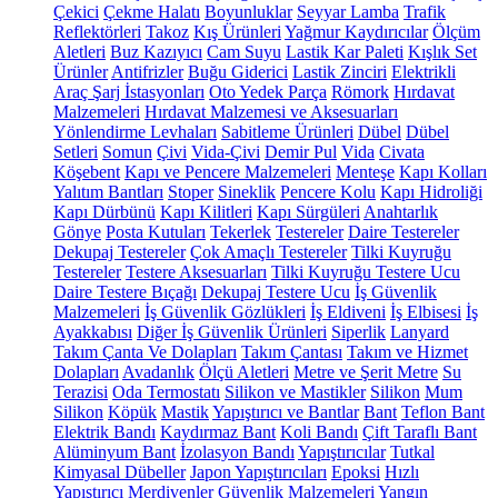
Çekici
Çekme Halatı
Boyunluklar
Seyyar Lamba
Trafik
Reflektörleri
Takoz
Kış Ürünleri
Yağmur Kaydırıcılar
Ölçüm
Aletleri
Buz Kazıyıcı
Cam Suyu
Lastik Kar Paleti
Kışlık Set
Ürünler
Antifrizler
Buğu Giderici
Lastik Zinciri
Elektrikli
Araç Şarj İstasyonları
Oto Yedek Parça
Römork
Hırdavat
Malzemeleri
Hırdavat Malzemesi ve Aksesuarları
Yönlendirme Levhaları
Sabitleme Ürünleri
Dübel
Dübel
Setleri
Somun
Çivi
Vida-Çivi
Demir Pul
Vida
Civata
Köşebent
Kapı ve Pencere Malzemeleri
Menteşe
Kapı Kolları
Yalıtım Bantları
Stoper
Sineklik
Pencere Kolu
Kapı Hidroliği
Kapı Dürbünü
Kapı Kilitleri
Kapı Sürgüleri
Anahtarlık
Gönye
Posta Kutuları
Tekerlek
Testereler
Daire Testereler
Dekupaj Testereler
Çok Amaçlı Testereler
Tilki Kuyruğu
Testereler
Testere Aksesuarları
Tilki Kuyruğu Testere Ucu
Daire Testere Bıçağı
Dekupaj Testere Ucu
İş Güvenlik
Malzemeleri
İş Güvenlik Gözlükleri
İş Eldiveni
İş Elbisesi
İş
Ayakkabısı
Diğer İş Güvenlik Ürünleri
Siperlik
Lanyard
Takım Çanta Ve Dolapları
Takım Çantası
Takım ve Hizmet
Dolapları
Avadanlık
Ölçü Aletleri
Metre ve Şerit Metre
Su
Terazisi
Oda Termostatı
Silikon ve Mastikler
Silikon
Mum
Silikon
Köpük
Mastik
Yapıştırıcı ve Bantlar
Bant
Teflon Bant
Elektrik Bandı
Kaydırmaz Bant
Koli Bandı
Çift Taraflı Bant
Alüminyum Bant
İzolasyon Bandı
Yapıştırıcılar
Tutkal
Kimyasal Dübeller
Japon Yapıştırıcıları
Epoksi
Hızlı
Yapıştırıcı
Merdivenler
Güvenlik Malzemeleri
Yangın