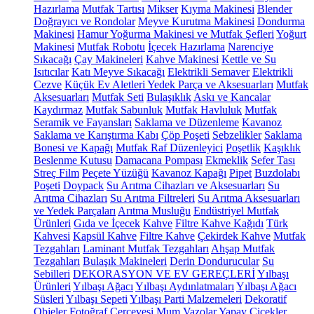
Hazırlama
Mutfak Tartısı
Mikser
Kıyma Makinesi
Blender
Doğrayıcı ve Rondolar
Meyve Kurutma Makinesi
Dondurma
Makinesi
Hamur Yoğurma Makinesi ve Mutfak Şefleri
Yoğurt
Makinesi
Mutfak Robotu
İçecek Hazırlama
Narenciye
Sıkacağı
Çay Makineleri
Kahve Makinesi
Kettle ve Su
Isıtıcılar
Katı Meyve Sıkacağı
Elektrikli Semaver
Elektrikli
Cezve
Küçük Ev Aletleri Yedek Parça ve Aksesuarları
Mutfak
Aksesuarları
Mutfak Seti
Bulaşıklık
Askı ve Kancalar
Kaydırmaz
Mutfak Sabunluk
Mutfak Havluluk
Mutfak
Seramik ve Fayansları
Saklama ve Düzenleme
Kavanoz
Saklama ve Karıştırma Kabı
Çöp Poşeti
Sebzelikler
Saklama
Bonesi ve Kapağı
Mutfak Raf Düzenleyici
Poşetlik
Kaşıklık
Beslenme Kutusu
Damacana Pompası
Ekmeklik
Sefer Tası
Streç Film
Peçete Yüzüğü
Kavanoz Kapağı
Pipet
Buzdolabı
Poşeti
Doypack
Su Arıtma Cihazları ve Aksesuarları
Su
Arıtma Cihazları
Su Arıtma Filtreleri
Su Arıtma Aksesuarları
ve Yedek Parçaları
Arıtma Musluğu
Endüstriyel Mutfak
Ürünleri
Gıda ve İçecek
Kahve
Filtre Kahve Kağıdı
Türk
Kahvesi
Kapsül Kahve
Filtre Kahve
Çekirdek Kahve
Mutfak
Tezgahları
Laminant Mutfak Tezgahları
Ahşap Mutfak
Tezgahları
Bulaşık Makineleri
Derin Dondurucular
Su
Sebilleri
DEKORASYON VE EV GEREÇLERİ
Yılbaşı
Ürünleri
Yılbaşı Ağacı
Yılbaşı Aydınlatmaları
Yılbaşı Ağacı
Süsleri
Yılbaşı Sepeti
Yılbaşı Parti Malzemeleri
Dekoratif
Objeler
Fotoğraf Çerçevesi
Mum
Vazolar
Yapay Çiçekler