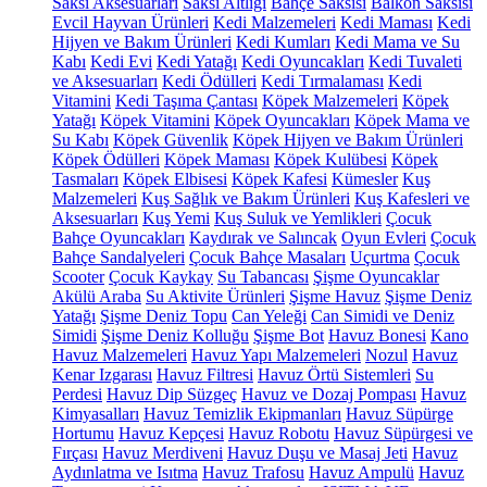
Saksı Aksesuarları
Saksı Altlığı
Bahçe Saksısı
Balkon Saksısı
Evcil Hayvan Ürünleri
Kedi Malzemeleri
Kedi Maması
Kedi
Hijyen ve Bakım Ürünleri
Kedi Kumları
Kedi Mama ve Su
Kabı
Kedi Evi
Kedi Yatağı
Kedi Oyuncakları
Kedi Tuvaleti
ve Aksesuarları
Kedi Ödülleri
Kedi Tırmalaması
Kedi
Vitamini
Kedi Taşıma Çantası
Köpek Malzemeleri
Köpek
Yatağı
Köpek Vitamini
Köpek Oyuncakları
Köpek Mama ve
Su Kabı
Köpek Güvenlik
Köpek Hijyen ve Bakım Ürünleri
Köpek Ödülleri
Köpek Maması
Köpek Kulübesi
Köpek
Tasmaları
Köpek Elbisesi
Köpek Kafesi
Kümesler
Kuş
Malzemeleri
Kuş Sağlık ve Bakım Ürünleri
Kuş Kafesleri ve
Aksesuarları
Kuş Yemi
Kuş Suluk ve Yemlikleri
Çocuk
Bahçe Oyuncakları
Kaydırak ve Salıncak
Oyun Evleri
Çocuk
Bahçe Sandalyeleri
Çocuk Bahçe Masaları
Uçurtma
Çocuk
Scooter
Çocuk Kaykay
Su Tabancası
Şişme Oyuncaklar
Akülü Araba
Su Aktivite Ürünleri
Şişme Havuz
Şişme Deniz
Yatağı
Şişme Deniz Topu
Can Yeleği
Can Simidi ve Deniz
Simidi
Şişme Deniz Kolluğu
Şişme Bot
Havuz Bonesi
Kano
Havuz Malzemeleri
Havuz Yapı Malzemeleri
Nozul
Havuz
Kenar Izgarası
Havuz Filtresi
Havuz Örtü Sistemleri
Su
Perdesi
Havuz Dip Süzgeç
Havuz ve Dozaj Pompası
Havuz
Kimyasalları
Havuz Temizlik Ekipmanları
Havuz Süpürge
Hortumu
Havuz Kepçesi
Havuz Robotu
Havuz Süpürgesi ve
Fırçası
Havuz Merdiveni
Havuz Duşu ve Masaj Jeti
Havuz
Aydınlatma ve Isıtma
Havuz Trafosu
Havuz Ampulü
Havuz