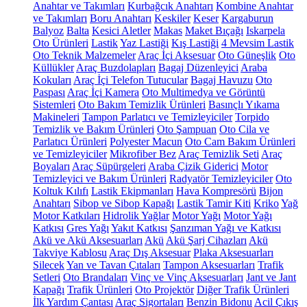
Anahtar ve Takımları
Kurbağcık Anahtarı
Kombine Anahtar
ve Takımları
Boru Anahtarı
Keskiler
Keser
Kargaburun
Balyoz
Balta
Kesici Aletler
Makas
Maket Bıçağı
Iskarpela
Oto Ürünleri
Lastik
Yaz Lastiği
Kış Lastiği
4 Mevsim Lastik
Oto Teknik Malzemeler
Araç İçi Aksesuar
Oto Güneşlik
Oto
Küllükler
Araç Buzdolapları
Bagaj Düzenleyici
Araba
Kokuları
Araç İçi Telefon Tutucular
Bagaj Havuzu
Oto
Paspası
Araç İçi Kamera
Oto Multimedya ve Görüntü
Sistemleri
Oto Bakım Temizlik Ürünleri
Basınçlı Yıkama
Makineleri
Tampon Parlatıcı ve Temizleyiciler
Torpido
Temizlik ve Bakım Ürünleri
Oto Şampuan
Oto Cila ve
Parlatıcı Ürünleri
Polyester Macun
Oto Cam Bakım Ürünleri
ve Temizleyiciler
Mikrofiber Bez
Araç Temizlik Seti
Araç
Boyaları
Araç Süpürgeleri
Araba Çizik Giderici
Motor
Temizleyici ve Bakım Ürünleri
Radyatör Temizleyiciler
Oto
Koltuk Kılıfı
Lastik Ekipmanları
Hava Kompresörü
Bijon
Anahtarı
Sibop ve Sibop Kapağı
Lastik Tamir Kiti
Kriko
Yağ
Motor Katkıları
Hidrolik Yağlar
Motor Yağı
Motor Yağı
Katkısı
Gres Yağı
Yakıt Katkısı
Şanzıman Yağı ve Katkısı
Akü ve Akü Aksesuarları
Akü
Akü Şarj Cihazları
Akü
Takviye Kablosu
Araç Dış Aksesuar
Plaka Aksesuarları
Silecek
Yan ve Tavan Çıtaları
Tampon Aksesuarları
Trafik
Setleri
Oto Brandaları
Vinç ve Vinç Aksesuarları
Jant ve Jant
Kapağı
Trafik Ürünleri
Oto Projektör
Diğer Trafik Ürünleri
İlk Yardım Çantası
Araç Sigortaları
Benzin Bidonu
Acil Çıkış