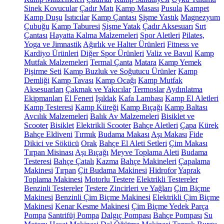
Sinek Kovucular
Çadır Matı
Kamp Masası
Pusula
Kampet
Kamp Duşu
Isıtıcılar
Kamp Çantası
Şişme Yastık
Magnezyum
Çubuğu
Kamp Taburesi
Şişme Yatak
Çadır Aksesuarı
Sırt
Çantası
Hayatta Kalma Malzemeleri
Spor Aletleri
Pilates,
Yoga ve Jimnastik
Ağırlık ve Halter Ürünleri
Fitness ve
Kardiyo Ürünleri
Diğer Spor Ürünleri
Valiz ve Bavul
Kamp
Mutfak Malzemeleri
Termal Çanta
Matara
Kamp Yemek
Pişirme Seti
Kamp Buzluk ve Soğutucu Ürünler
Kamp
Demliği
Kamp Tavası
Kamp Ocağı
Kamp Mutfak
Aksesuarları
Çakmak ve Yakıcılar
Termoslar
Aydınlatma
Ekipmanları
El Feneri
Işıldak
Kafa Lambası
Kamp El Aletleri
Kamp Testeresi
Kamp Küreği
Kamp Bıçağı
Kamp Baltası
Avcılık Malzemeleri
Balık Av Malzemeleri
Bisiklet ve
Scooter
Bisiklet
Elektrikli Scooter
Bahçe Aletleri
Çapa
Kürek
Bahçe Eldiveni
Tırmık
Budama Makası
Aşı Makası
Fide
Dikici ve Sökücü
Orak
Bahçe El Aleti Setleri
Çim Makası
Tırpan Misinası
Aşı Bıçağı
Meyve Toplama Aleti
Budama
Testeresi
Bahçe Çatalı
Kazma
Bahçe Makineleri
Çapalama
Makinesi
Tırpan
Çit Budama Makinesi
Hidrofor
Yaprak
Toplama Makinesi
Motorlu Testere
Elektrikli Testereler
Benzinli Testereler
Testere Zincirleri ve Yağları
Çim Biçme
Makinesi
Benzinli Çim Biçme Makinesi
Elektrikli Çim Biçme
Makinesi
Kenar Kesme Makinesi
Çim Biçme Yedek Parça
Pompa
Santrifüj Pompa
Dalgıç Pompası
Bahçe Pompası
Su