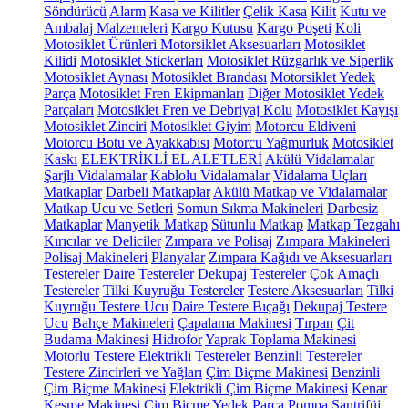
Söndürücü
Alarm
Kasa ve Kilitler
Çelik Kasa
Kilit
Kutu ve
Ambalaj Malzemeleri
Kargo Kutusu
Kargo Poşeti
Koli
Motosiklet Ürünleri
Motorsiklet Aksesuarları
Motosiklet
Kilidi
Motosiklet Stickerları
Motosiklet Rüzgarlık ve Siperlik
Motosiklet Aynası
Motosiklet Brandası
Motorsiklet Yedek
Parça
Motosiklet Fren Ekipmanları
Diğer Motosiklet Yedek
Parçaları
Motosiklet Fren ve Debriyaj Kolu
Motosiklet Kayışı
Motosiklet Zinciri
Motosiklet Giyim
Motorcu Eldiveni
Motorcu Botu ve Ayakkabısı
Motorcu Yağmurluk
Motosiklet
Kaskı
ELEKTRİKLİ EL ALETLERİ
Akülü Vidalamalar
Şarjlı Vidalamalar
Kablolu Vidalamalar
Vidalama Uçları
Matkaplar
Darbeli Matkaplar
Akülü Matkap ve Vidalamalar
Matkap Ucu ve Setleri
Somun Sıkma Makineleri
Darbesiz
Matkaplar
Manyetik Matkap
Sütunlu Matkap
Matkap Tezgahı
Kırıcılar ve Deliciler
Zımpara ve Polisaj
Zımpara Makineleri
Polisaj Makineleri
Planyalar
Zımpara Kağıdı ve Aksesuarları
Testereler
Daire Testereler
Dekupaj Testereler
Çok Amaçlı
Testereler
Tilki Kuyruğu Testereler
Testere Aksesuarları
Tilki
Kuyruğu Testere Ucu
Daire Testere Bıçağı
Dekupaj Testere
Ucu
Bahçe Makineleri
Çapalama Makinesi
Tırpan
Çit
Budama Makinesi
Hidrofor
Yaprak Toplama Makinesi
Motorlu Testere
Elektrikli Testereler
Benzinli Testereler
Testere Zincirleri ve Yağları
Çim Biçme Makinesi
Benzinli
Çim Biçme Makinesi
Elektrikli Çim Biçme Makinesi
Kenar
Kesme Makinesi
Çim Biçme Yedek Parça
Pompa
Santrifüj