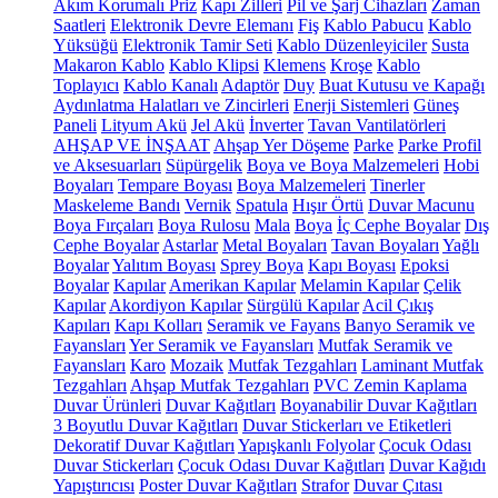
Akım Korumalı Priz
Kapı Zilleri
Pil ve Şarj Cihazları
Zaman
Saatleri
Elektronik Devre Elemanı
Fiş
Kablo Pabucu
Kablo
Yüksüğü
Elektronik Tamir Seti
Kablo Düzenleyiciler
Susta
Makaron Kablo
Kablo Klipsi
Klemens
Kroşe
Kablo
Toplayıcı
Kablo Kanalı
Adaptör
Duy
Buat Kutusu ve Kapağı
Aydınlatma Halatları ve Zincirleri
Enerji Sistemleri
Güneş
Paneli
Lityum Akü
Jel Akü
İnverter
Tavan Vantilatörleri
AHŞAP VE İNŞAAT
Ahşap Yer Döşeme
Parke
Parke Profil
ve Aksesuarları
Süpürgelik
Boya ve Boya Malzemeleri
Hobi
Boyaları
Tempare Boyası
Boya Malzemeleri
Tinerler
Maskeleme Bandı
Vernik
Spatula
Hışır Örtü
Duvar Macunu
Boya Fırçaları
Boya Rulosu
Mala
Boya
İç Cephe Boyalar
Dış
Cephe Boyalar
Astarlar
Metal Boyaları
Tavan Boyaları
Yağlı
Boyalar
Yalıtım Boyası
Sprey Boya
Kapı Boyası
Epoksi
Boyalar
Kapılar
Amerikan Kapılar
Melamin Kapılar
Çelik
Kapılar
Akordiyon Kapılar
Sürgülü Kapılar
Acil Çıkış
Kapıları
Kapı Kolları
Seramik ve Fayans
Banyo Seramik ve
Fayansları
Yer Seramik ve Fayansları
Mutfak Seramik ve
Fayansları
Karo
Mozaik
Mutfak Tezgahları
Laminant Mutfak
Tezgahları
Ahşap Mutfak Tezgahları
PVC Zemin Kaplama
Duvar Ürünleri
Duvar Kağıtları
Boyanabilir Duvar Kağıtları
3 Boyutlu Duvar Kağıtları
Duvar Stickerları ve Etiketleri
Dekoratif Duvar Kağıtları
Yapışkanlı Folyolar
Çocuk Odası
Duvar Stickerları
Çocuk Odası Duvar Kağıtları
Duvar Kağıdı
Yapıştırıcısı
Poster Duvar Kağıtları
Strafor
Duvar Çıtası