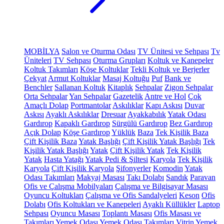
MOBİLYA
Salon ve Oturma Odası
TV Ünitesi ve Sehpası
Tv
Üniteleri
TV Sehpası
Oturma Grupları
Koltuk ve Kanepeler
Koltuk Takımları
Köşe Koltuklar
Tekli Koltuk ve Berjerler
Çekyat
Armut Koltuklar
Masaj Koltuğu
Puf
Bank ve
Benchler
Sallanan Koltuk
Kitaplık
Sehpalar
Zigon Sehpalar
Orta Sehpalar
Yan Sehpalar
Gazetelik
Antre ve Hol
Çok
Amaçlı Dolap
Portmantolar
Askılıklar
Kapı Askısı
Duvar
Askısı
Ayaklı Askılıklar
Dresuar
Ayakkabılık
Yatak Odası
Gardırop
Kapaklı Gardırop
Sürgülü Gardırop
Bez Gardırop
Açık Dolap
Köşe Gardırop
Yüklük
Baza
Tek Kişilik Baza
Çift Kişilik Baza
Yatak Başlığı
Çift Kişilik Yatak Başlığı
Tek
Kişilik Yatak Başlığı
Yatak
Çift Kişilik Yatak
Tek Kişilik
Yatak
Hasta Yatağı
Yatak Pedi & Şiltesi
Karyola
Tek Kişilik
Karyola
Çift Kişilik Karyola
Şifonyerler
Komodin
Yatak
Odası Takımları
Makyaj Masası
Takı Dolabı
Sandık
Paravan
Ofis ve Çalışma Mobilyaları
Çalışma ve Bilgisayar Masası
Oyuncu Koltukları
Çalışma ve Ofis Sandalyeleri
Keson
Ofis
Dolabı
Ofis Koltukları ve Kanepeleri
Ayaklı Küllükler
Laptop
Sehpası
Oyuncu Masası
Toplantı Masası
Ofis Masası ve
Takımları
Yemek Odası
Yemek Odası Takımları
Vitrin
Yemek