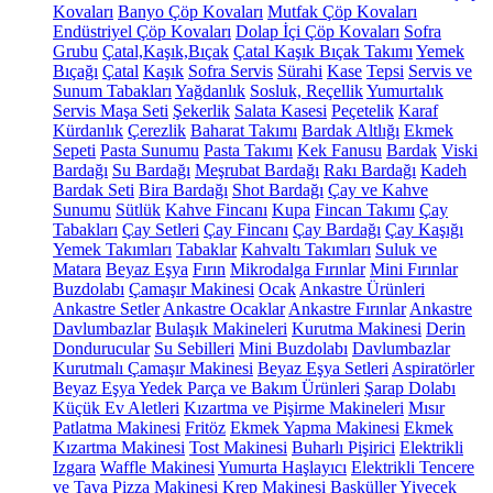
Kovaları
Banyo Çöp Kovaları
Mutfak Çöp Kovaları
Endüstriyel Çöp Kovaları
Dolap İçi Çöp Kovaları
Sofra
Grubu
Çatal,Kaşık,Bıçak
Çatal Kaşık Bıçak Takımı
Yemek
Bıçağı
Çatal
Kaşık
Sofra Servis
Sürahi
Kase
Tepsi
Servis ve
Sunum Tabakları
Yağdanlık
Sosluk, Reçellik
Yumurtalık
Servis Maşa Seti
Şekerlik
Salata Kasesi
Peçetelik
Karaf
Kürdanlık
Çerezlik
Baharat Takımı
Bardak Altlığı
Ekmek
Sepeti
Pasta Sunumu
Pasta Takımı
Kek Fanusu
Bardak
Viski
Bardağı
Su Bardağı
Meşrubat Bardağı
Rakı Bardağı
Kadeh
Bardak Seti
Bira Bardağı
Shot Bardağı
Çay ve Kahve
Sunumu
Sütlük
Kahve Fincanı
Kupa
Fincan Takımı
Çay
Tabakları
Çay Setleri
Çay Fincanı
Çay Bardağı
Çay Kaşığı
Yemek Takımları
Tabaklar
Kahvaltı Takımları
Suluk ve
Matara
Beyaz Eşya
Fırın
Mikrodalga Fırınlar
Mini Fırınlar
Buzdolabı
Çamaşır Makinesi
Ocak
Ankastre Ürünleri
Ankastre Setler
Ankastre Ocaklar
Ankastre Fırınlar
Ankastre
Davlumbazlar
Bulaşık Makineleri
Kurutma Makinesi
Derin
Dondurucular
Su Sebilleri
Mini Buzdolabı
Davlumbazlar
Kurutmalı Çamaşır Makinesi
Beyaz Eşya Setleri
Aspiratörler
Beyaz Eşya Yedek Parça ve Bakım Ürünleri
Şarap Dolabı
Küçük Ev Aletleri
Kızartma ve Pişirme Makineleri
Mısır
Patlatma Makinesi
Fritöz
Ekmek Yapma Makinesi
Ekmek
Kızartma Makinesi
Tost Makinesi
Buharlı Pişirici
Elektrikli
Izgara
Waffle Makinesi
Yumurta Haşlayıcı
Elektrikli Tencere
ve Tava
Pizza Makinesi
Krep Makinesi
Basküller
Yiyecek