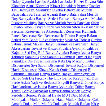
Dolap Uyumlu Lavabo
Ayaklı Lavabolar
Klozet
Duvara Sıfır
Klozetler
Asma Klozetler
Klozet Kapakları
Pisuvar
Tuvalet
Taşı
Batarya ve Musluklar
Lavabo Bataryaları
Mutfak
Bataryaları
Su Tasarruf Aparatı
Banyo Bataryaları
Musluk
Duş Bataryaları
Batarya Setleri
Fotoselli Batarya
Ara Musluk
Pisuvar Musluğu
Batarya ve Musluk Yedek Parçaları
Sifon
Lavabo Sifonu
Eviye Sifonu
Yer Sifonu
Sifon Aksesuarları ve
Parçaları
Rezervuar ve Aksesuarları
Rezervuar Kumanda
Paneli
Rezervuar Seti
Rezervuar İç Takımı
Banyo Bakım
Setleri
Yara Bandı
Lif ve Süngerler
Sıcak Su Torbası
Cımbız
Sabun
Tırnak Makası
Banyo Seramik ve Fayansları
Banyo
Aksesuarları
Tuvalet ve Klozet Fırçaları
Ayaklı Fırçalık ve
Kağıtlık Seti
Duş Rafı
Banyo Aynaları
Banyo Askısı
Banyo
Taburesi
Sabunluk
Sıvı Sabunluk Pompası
Tuvalet Kağıtlığı
Pamukluk
Diş Fırçası Koruma Kabı
Diş Macunu Kutusu
Dispenserler
Sıvı Sabun Dispenseri
Tuvalet Kağıdı Dispenseri
Havlu Dispenseri
Klozet Kapak Örtüsü Dispenseri
El
Kurutma Cihazları
Banyo Etajeri
Banyo Düzenleyicileri
Banyo Seti
Diş Fırçalık
Havluluk
Banyo Kaydırmazı
Duş
Perde Askısı
Yaşlı ve Bedensel Engelli Banyo Ürünleri
Banyo
Havalandırma ve Isıtma
Banyo Aspiratörü
Diğer
Banyo
Tekstil
Banyo Paspasları
Banyo Bakım Setleri
Banyo
Perdeleri
Bornoz
Peştemal
Havlu
MUTFAK
Mutfak
Mobilyaları
Mutfak Dolapları
Hazır Mutfak Dolapları
Çok
Amaçlı Dolap
Mini Mutfak Dolapları
Mutfak Rafları
Köşe