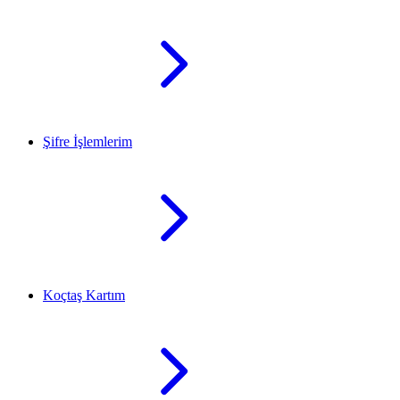
Şifre İşlemlerim
Koçtaş Kartım