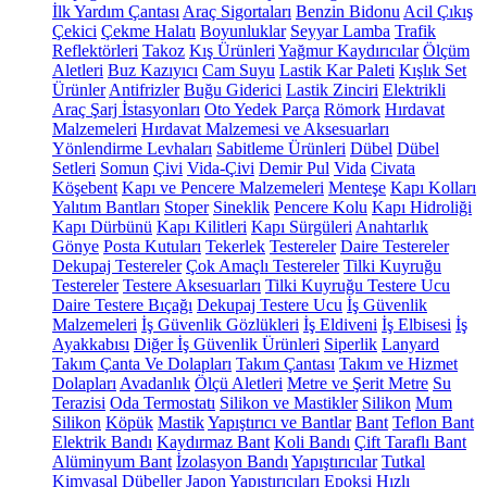
İlk Yardım Çantası
Araç Sigortaları
Benzin Bidonu
Acil Çıkış
Çekici
Çekme Halatı
Boyunluklar
Seyyar Lamba
Trafik
Reflektörleri
Takoz
Kış Ürünleri
Yağmur Kaydırıcılar
Ölçüm
Aletleri
Buz Kazıyıcı
Cam Suyu
Lastik Kar Paleti
Kışlık Set
Ürünler
Antifrizler
Buğu Giderici
Lastik Zinciri
Elektrikli
Araç Şarj İstasyonları
Oto Yedek Parça
Römork
Hırdavat
Malzemeleri
Hırdavat Malzemesi ve Aksesuarları
Yönlendirme Levhaları
Sabitleme Ürünleri
Dübel
Dübel
Setleri
Somun
Çivi
Vida-Çivi
Demir Pul
Vida
Civata
Köşebent
Kapı ve Pencere Malzemeleri
Menteşe
Kapı Kolları
Yalıtım Bantları
Stoper
Sineklik
Pencere Kolu
Kapı Hidroliği
Kapı Dürbünü
Kapı Kilitleri
Kapı Sürgüleri
Anahtarlık
Gönye
Posta Kutuları
Tekerlek
Testereler
Daire Testereler
Dekupaj Testereler
Çok Amaçlı Testereler
Tilki Kuyruğu
Testereler
Testere Aksesuarları
Tilki Kuyruğu Testere Ucu
Daire Testere Bıçağı
Dekupaj Testere Ucu
İş Güvenlik
Malzemeleri
İş Güvenlik Gözlükleri
İş Eldiveni
İş Elbisesi
İş
Ayakkabısı
Diğer İş Güvenlik Ürünleri
Siperlik
Lanyard
Takım Çanta Ve Dolapları
Takım Çantası
Takım ve Hizmet
Dolapları
Avadanlık
Ölçü Aletleri
Metre ve Şerit Metre
Su
Terazisi
Oda Termostatı
Silikon ve Mastikler
Silikon
Mum
Silikon
Köpük
Mastik
Yapıştırıcı ve Bantlar
Bant
Teflon Bant
Elektrik Bandı
Kaydırmaz Bant
Koli Bandı
Çift Taraflı Bant
Alüminyum Bant
İzolasyon Bandı
Yapıştırıcılar
Tutkal
Kimyasal Dübeller
Japon Yapıştırıcıları
Epoksi
Hızlı