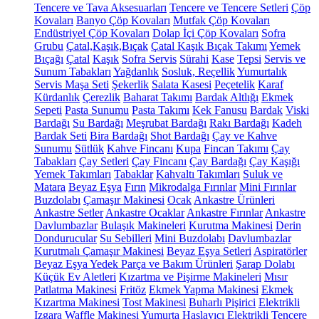
Tencere ve Tava Aksesuarları
Tencere ve Tencere Setleri
Çöp
Kovaları
Banyo Çöp Kovaları
Mutfak Çöp Kovaları
Endüstriyel Çöp Kovaları
Dolap İçi Çöp Kovaları
Sofra
Grubu
Çatal,Kaşık,Bıçak
Çatal Kaşık Bıçak Takımı
Yemek
Bıçağı
Çatal
Kaşık
Sofra Servis
Sürahi
Kase
Tepsi
Servis ve
Sunum Tabakları
Yağdanlık
Sosluk, Reçellik
Yumurtalık
Servis Maşa Seti
Şekerlik
Salata Kasesi
Peçetelik
Karaf
Kürdanlık
Çerezlik
Baharat Takımı
Bardak Altlığı
Ekmek
Sepeti
Pasta Sunumu
Pasta Takımı
Kek Fanusu
Bardak
Viski
Bardağı
Su Bardağı
Meşrubat Bardağı
Rakı Bardağı
Kadeh
Bardak Seti
Bira Bardağı
Shot Bardağı
Çay ve Kahve
Sunumu
Sütlük
Kahve Fincanı
Kupa
Fincan Takımı
Çay
Tabakları
Çay Setleri
Çay Fincanı
Çay Bardağı
Çay Kaşığı
Yemek Takımları
Tabaklar
Kahvaltı Takımları
Suluk ve
Matara
Beyaz Eşya
Fırın
Mikrodalga Fırınlar
Mini Fırınlar
Buzdolabı
Çamaşır Makinesi
Ocak
Ankastre Ürünleri
Ankastre Setler
Ankastre Ocaklar
Ankastre Fırınlar
Ankastre
Davlumbazlar
Bulaşık Makineleri
Kurutma Makinesi
Derin
Dondurucular
Su Sebilleri
Mini Buzdolabı
Davlumbazlar
Kurutmalı Çamaşır Makinesi
Beyaz Eşya Setleri
Aspiratörler
Beyaz Eşya Yedek Parça ve Bakım Ürünleri
Şarap Dolabı
Küçük Ev Aletleri
Kızartma ve Pişirme Makineleri
Mısır
Patlatma Makinesi
Fritöz
Ekmek Yapma Makinesi
Ekmek
Kızartma Makinesi
Tost Makinesi
Buharlı Pişirici
Elektrikli
Izgara
Waffle Makinesi
Yumurta Haşlayıcı
Elektrikli Tencere