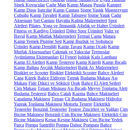
Sinek Kovucular
Çadır Matı
Kamp Masası
Pusula
Kampet
Kamp Duşu
Isıtıcılar
Kamp Çantası
Şişme Yastık
Magnezyum
Çubuğu
Kamp Tuvaleti
Kamp Taburesi
Şişme Yatak
Çadır
Aksesuarı
Sırt Çantası
Hayatta Kalma Malzemeleri
Spor
Aletleri
Pilates, Yoga ve Jimnastik
Ağırlık ve Halter Ürünleri
Fitness ve Kardiyo Ürünleri
Diğer Spor Ürünleri
Valiz ve
Bavul
Kamp Mutfak Malzemeleri
Termal Çanta
Matara
Kamp Yemek Pişirme Seti
Kamp Buzluk ve Soğutucu
Ürünler
Kamp Demliği
Kamp Tavası
Kamp Ocağı
Kamp
Mutfak Aksesuarları
Çakmak ve Yakıcılar
Termoslar
Aydınlatma Ekipmanları
El Feneri
Işıldak
Kafa Lambası
Kamp El Aletleri
Kamp Testeresi
Kamp Küreği
Kamp Bıçağı
Kamp Baltası
Avcılık Malzemeleri
Balık Av Malzemeleri
Bisiklet ve Scooter
Bisiklet
Elektrikli Scooter
Bahçe Aletleri
Çapa
Kürek
Bahçe Eldiveni
Tırmık
Budama Makası
Aşı
Makası
Fide Dikici ve Sökücü
Orak
Bahçe El Aleti Setleri
Çim Makası
Tırpan Misinası
Aşı Bıçağı
Meyve Toplama Aleti
Budama Testeresi
Bahçe Çatalı
Kazma
Bahçe Makineleri
Çapalama Makinesi
Tırpan
Çit Budama Makinesi
Hidrofor
Yaprak Toplama Makinesi
Motorlu Testere
Elektrikli
Testereler
Benzinli Testereler
Testere Zincirleri ve Yağları
Çim
Biçme Makinesi
Benzinli Çim Biçme Makinesi
Elektrikli Çim
Biçme Makinesi
Kenar Kesme Makinesi
Çim Biçme Yedek
Parça
Pompa
Santrifüj Pompa
Dalgıç Pompası
Bahçe