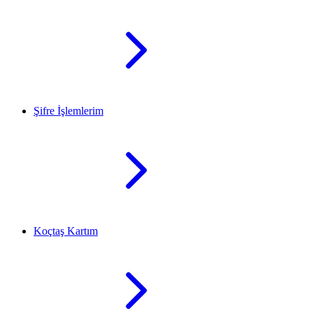
Şifre İşlemlerim
Koçtaş Kartım