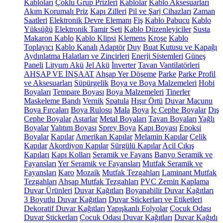
Kabloları
Çoklu Grup Prizleri
Kablolar
Kablo Aksesuarları
Akım Korumalı Priz
Kapı Zilleri
Pil ve Şarj Cihazları
Zaman
Saatleri
Elektronik Devre Elemanı
Fiş
Kablo Pabucu
Kablo
Yüksüğü
Elektronik Tamir Seti
Kablo Düzenleyiciler
Susta
Makaron Kablo
Kablo Klipsi
Klemens
Kroşe
Kablo
Toplayıcı
Kablo Kanalı
Adaptör
Duy
Buat Kutusu ve Kapağı
Aydınlatma Halatları ve Zincirleri
Enerji Sistemleri
Güneş
Paneli
Lityum Akü
Jel Akü
İnverter
Tavan Vantilatörleri
AHŞAP VE İNŞAAT
Ahşap Yer Döşeme
Parke
Parke Profil
ve Aksesuarları
Süpürgelik
Boya ve Boya Malzemeleri
Hobi
Boyaları
Tempare Boyası
Boya Malzemeleri
Tinerler
Maskeleme Bandı
Vernik
Spatula
Hışır Örtü
Duvar Macunu
Boya Fırçaları
Boya Rulosu
Mala
Boya
İç Cephe Boyalar
Dış
Cephe Boyalar
Astarlar
Metal Boyaları
Tavan Boyaları
Yağlı
Boyalar
Yalıtım Boyası
Sprey Boya
Kapı Boyası
Epoksi
Boyalar
Kapılar
Amerikan Kapılar
Melamin Kapılar
Çelik
Kapılar
Akordiyon Kapılar
Sürgülü Kapılar
Acil Çıkış
Kapıları
Kapı Kolları
Seramik ve Fayans
Banyo Seramik ve
Fayansları
Yer Seramik ve Fayansları
Mutfak Seramik ve
Fayansları
Karo
Mozaik
Mutfak Tezgahları
Laminant Mutfak
Tezgahları
Ahşap Mutfak Tezgahları
PVC Zemin Kaplama
Duvar Ürünleri
Duvar Kağıtları
Boyanabilir Duvar Kağıtları
3 Boyutlu Duvar Kağıtları
Duvar Stickerları ve Etiketleri
Dekoratif Duvar Kağıtları
Yapışkanlı Folyolar
Çocuk Odası
Duvar Stickerları
Çocuk Odası Duvar Kağıtları
Duvar Kağıdı