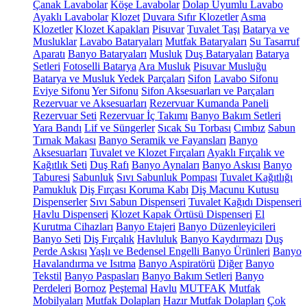
Çanak Lavabolar
Köşe Lavabolar
Dolap Uyumlu Lavabo
Ayaklı Lavabolar
Klozet
Duvara Sıfır Klozetler
Asma
Klozetler
Klozet Kapakları
Pisuvar
Tuvalet Taşı
Batarya ve
Musluklar
Lavabo Bataryaları
Mutfak Bataryaları
Su Tasarruf
Aparatı
Banyo Bataryaları
Musluk
Duş Bataryaları
Batarya
Setleri
Fotoselli Batarya
Ara Musluk
Pisuvar Musluğu
Batarya ve Musluk Yedek Parçaları
Sifon
Lavabo Sifonu
Eviye Sifonu
Yer Sifonu
Sifon Aksesuarları ve Parçaları
Rezervuar ve Aksesuarları
Rezervuar Kumanda Paneli
Rezervuar Seti
Rezervuar İç Takımı
Banyo Bakım Setleri
Yara Bandı
Lif ve Süngerler
Sıcak Su Torbası
Cımbız
Sabun
Tırnak Makası
Banyo Seramik ve Fayansları
Banyo
Aksesuarları
Tuvalet ve Klozet Fırçaları
Ayaklı Fırçalık ve
Kağıtlık Seti
Duş Rafı
Banyo Aynaları
Banyo Askısı
Banyo
Taburesi
Sabunluk
Sıvı Sabunluk Pompası
Tuvalet Kağıtlığı
Pamukluk
Diş Fırçası Koruma Kabı
Diş Macunu Kutusu
Dispenserler
Sıvı Sabun Dispenseri
Tuvalet Kağıdı Dispenseri
Havlu Dispenseri
Klozet Kapak Örtüsü Dispenseri
El
Kurutma Cihazları
Banyo Etajeri
Banyo Düzenleyicileri
Banyo Seti
Diş Fırçalık
Havluluk
Banyo Kaydırmazı
Duş
Perde Askısı
Yaşlı ve Bedensel Engelli Banyo Ürünleri
Banyo
Havalandırma ve Isıtma
Banyo Aspiratörü
Diğer
Banyo
Tekstil
Banyo Paspasları
Banyo Bakım Setleri
Banyo
Perdeleri
Bornoz
Peştemal
Havlu
MUTFAK
Mutfak
Mobilyaları
Mutfak Dolapları
Hazır Mutfak Dolapları
Çok