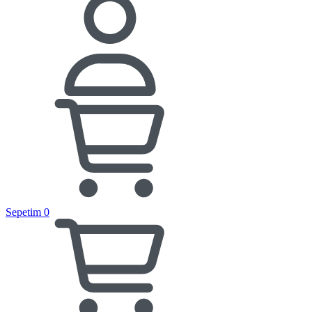
Sepetim
0