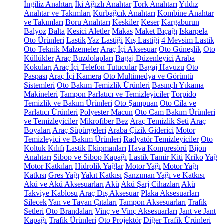
İngiliz Anahtarı
İki Ağızlı Anahtar
Tork Anahtarı
Yıldız
Anahtar ve Takımları
Kurbağcık Anahtarı
Kombine Anahtar
ve Takımları
Boru Anahtarı
Keskiler
Keser
Kargaburun
Balyoz
Balta
Kesici Aletler
Makas
Maket Bıçağı
Iskarpela
Oto Ürünleri
Lastik
Yaz Lastiği
Kış Lastiği
4 Mevsim Lastik
Oto Teknik Malzemeler
Araç İçi Aksesuar
Oto Güneşlik
Oto
Küllükler
Araç Buzdolapları
Bagaj Düzenleyici
Araba
Kokuları
Araç İçi Telefon Tutucular
Bagaj Havuzu
Oto
Paspası
Araç İçi Kamera
Oto Multimedya ve Görüntü
Sistemleri
Oto Bakım Temizlik Ürünleri
Basınçlı Yıkama
Makineleri
Tampon Parlatıcı ve Temizleyiciler
Torpido
Temizlik ve Bakım Ürünleri
Oto Şampuan
Oto Cila ve
Parlatıcı Ürünleri
Polyester Macun
Oto Cam Bakım Ürünleri
ve Temizleyiciler
Mikrofiber Bez
Araç Temizlik Seti
Araç
Boyaları
Araç Süpürgeleri
Araba Çizik Giderici
Motor
Temizleyici ve Bakım Ürünleri
Radyatör Temizleyiciler
Oto
Koltuk Kılıfı
Lastik Ekipmanları
Hava Kompresörü
Bijon
Anahtarı
Sibop ve Sibop Kapağı
Lastik Tamir Kiti
Kriko
Yağ
Motor Katkıları
Hidrolik Yağlar
Motor Yağı
Motor Yağı
Katkısı
Gres Yağı
Yakıt Katkısı
Şanzıman Yağı ve Katkısı
Akü ve Akü Aksesuarları
Akü
Akü Şarj Cihazları
Akü
Takviye Kablosu
Araç Dış Aksesuar
Plaka Aksesuarları
Silecek
Yan ve Tavan Çıtaları
Tampon Aksesuarları
Trafik
Setleri
Oto Brandaları
Vinç ve Vinç Aksesuarları
Jant ve Jant
Kapağı
Trafik Ürünleri
Oto Projektör
Diğer Trafik Ürünleri