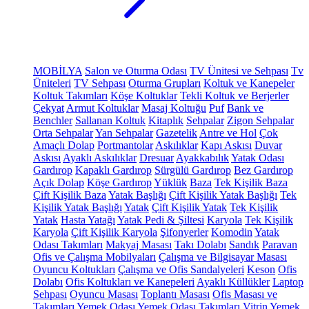
MOBİLYA
Salon ve Oturma Odası
TV Ünitesi ve Sehpası
Tv
Üniteleri
TV Sehpası
Oturma Grupları
Koltuk ve Kanepeler
Koltuk Takımları
Köşe Koltuklar
Tekli Koltuk ve Berjerler
Çekyat
Armut Koltuklar
Masaj Koltuğu
Puf
Bank ve
Benchler
Sallanan Koltuk
Kitaplık
Sehpalar
Zigon Sehpalar
Orta Sehpalar
Yan Sehpalar
Gazetelik
Antre ve Hol
Çok
Amaçlı Dolap
Portmantolar
Askılıklar
Kapı Askısı
Duvar
Askısı
Ayaklı Askılıklar
Dresuar
Ayakkabılık
Yatak Odası
Gardırop
Kapaklı Gardırop
Sürgülü Gardırop
Bez Gardırop
Açık Dolap
Köşe Gardırop
Yüklük
Baza
Tek Kişilik Baza
Çift Kişilik Baza
Yatak Başlığı
Çift Kişilik Yatak Başlığı
Tek
Kişilik Yatak Başlığı
Yatak
Çift Kişilik Yatak
Tek Kişilik
Yatak
Hasta Yatağı
Yatak Pedi & Şiltesi
Karyola
Tek Kişilik
Karyola
Çift Kişilik Karyola
Şifonyerler
Komodin
Yatak
Odası Takımları
Makyaj Masası
Takı Dolabı
Sandık
Paravan
Ofis ve Çalışma Mobilyaları
Çalışma ve Bilgisayar Masası
Oyuncu Koltukları
Çalışma ve Ofis Sandalyeleri
Keson
Ofis
Dolabı
Ofis Koltukları ve Kanepeleri
Ayaklı Küllükler
Laptop
Sehpası
Oyuncu Masası
Toplantı Masası
Ofis Masası ve
Takımları
Yemek Odası
Yemek Odası Takımları
Vitrin
Yemek