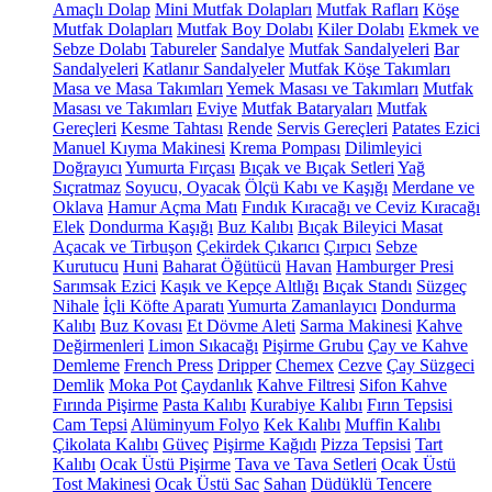
Amaçlı Dolap
Mini Mutfak Dolapları
Mutfak Rafları
Köşe
Mutfak Dolapları
Mutfak Boy Dolabı
Kiler Dolabı
Ekmek ve
Sebze Dolabı
Tabureler
Sandalye
Mutfak Sandalyeleri
Bar
Sandalyeleri
Katlanır Sandalyeler
Mutfak Köşe Takımları
Masa ve Masa Takımları
Yemek Masası ve Takımları
Mutfak
Masası ve Takımları
Eviye
Mutfak Bataryaları
Mutfak
Gereçleri
Kesme Tahtası
Rende
Servis Gereçleri
Patates Ezici
Manuel Kıyma Makinesi
Krema Pompası
Dilimleyici
Doğrayıcı
Yumurta Fırçası
Bıçak ve Bıçak Setleri
Yağ
Sıçratmaz
Soyucu, Oyacak
Ölçü Kabı ve Kaşığı
Merdane ve
Oklava
Hamur Açma Matı
Fındık Kıracağı ve Ceviz Kıracağı
Elek
Dondurma Kaşığı
Buz Kalıbı
Bıçak Bileyici Masat
Açacak ve Tirbuşon
Çekirdek Çıkarıcı
Çırpıcı
Sebze
Kurutucu
Huni
Baharat Öğütücü
Havan
Hamburger Presi
Sarımsak Ezici
Kaşık ve Kepçe Altlığı
Bıçak Standı
Süzgeç
Nihale
İçli Köfte Aparatı
Yumurta Zamanlayıcı
Dondurma
Kalıbı
Buz Kovası
Et Dövme Aleti
Sarma Makinesi
Kahve
Değirmenleri
Limon Sıkacağı
Pişirme Grubu
Çay ve Kahve
Demleme
French Press
Dripper
Chemex
Cezve
Çay Süzgeci
Demlik
Moka Pot
Çaydanlık
Kahve Filtresi
Sifon Kahve
Fırında Pişirme
Pasta Kalıbı
Kurabiye Kalıbı
Fırın Tepsisi
Cam Tepsi
Alüminyum Folyo
Kek Kalıbı
Muffin Kalıbı
Çikolata Kalıbı
Güveç
Pişirme Kağıdı
Pizza Tepsisi
Tart
Kalıbı
Ocak Üstü Pişirme
Tava ve Tava Setleri
Ocak Üstü
Tost Makinesi
Ocak Üstü Sac
Sahan
Düdüklü Tencere