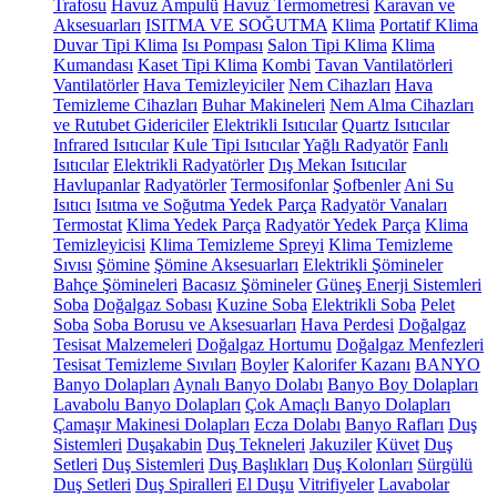
Trafosu
Havuz Ampulü
Havuz Termometresi
Karavan ve
Aksesuarları
ISITMA VE SOĞUTMA
Klima
Portatif Klima
Duvar Tipi Klima
Isı Pompası
Salon Tipi Klima
Klima
Kumandası
Kaset Tipi Klima
Kombi
Tavan Vantilatörleri
Vantilatörler
Hava Temizleyiciler
Nem Cihazları
Hava
Temizleme Cihazları
Buhar Makineleri
Nem Alma Cihazları
ve Rutubet Gidericiler
Elektrikli Isıtıcılar
Quartz Isıtıcılar
Infrared Isıtıcılar
Kule Tipi Isıtıcılar
Yağlı Radyatör
Fanlı
Isıtıcılar
Elektrikli Radyatörler
Dış Mekan Isıtıcılar
Havlupanlar
Radyatörler
Termosifonlar
Şofbenler
Ani Su
Isıtıcı
Isıtma ve Soğutma Yedek Parça
Radyatör Vanaları
Termostat
Klima Yedek Parça
Radyatör Yedek Parça
Klima
Temizleyicisi
Klima Temizleme Spreyi
Klima Temizleme
Sıvısı
Şömine
Şömine Aksesuarları
Elektrikli Şömineler
Bahçe Şömineleri
Bacasız Şömineler
Güneş Enerji Sistemleri
Soba
Doğalgaz Sobası
Kuzine Soba
Elektrikli Soba
Pelet
Soba
Soba Borusu ve Aksesuarları
Hava Perdesi
Doğalgaz
Tesisat Malzemeleri
Doğalgaz Hortumu
Doğalgaz Menfezleri
Tesisat Temizleme Sıvıları
Boyler
Kalorifer Kazanı
BANYO
Banyo Dolapları
Aynalı Banyo Dolabı
Banyo Boy Dolapları
Lavabolu Banyo Dolapları
Çok Amaçlı Banyo Dolapları
Çamaşır Makinesi Dolapları
Ecza Dolabı
Banyo Rafları
Duş
Sistemleri
Duşakabin
Duş Tekneleri
Jakuziler
Küvet
Duş
Setleri
Duş Sistemleri
Duş Başlıkları
Duş Kolonları
Sürgülü
Duş Setleri
Duş Spiralleri
El Duşu
Vitrifiyeler
Lavabolar