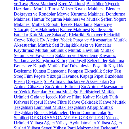
ve Tava
Pizza Makinesi
Krep Makinesi
Basküller
Yiyecek
Hazırlama
Mutfak Tartısı
Mikser
Kıyma Makinesi
Blender
Doğrayıcı ve Rondolar
Meyve Kurutma Makinesi
Dondurma
Makinesi
Hamur Yoğurma Makinesi ve Mutfak Şefleri
Yoğurt
Makinesi
Mutfak Robotu
İçecek Hazırlama
Narenciye
Sıkacağı
Çay Makineleri
Kahve Makinesi
Kettle ve Su
Isıtıcılar
Katı Meyve Sıkacağı
Elektrikli Semaver
Elektrikli
Cezve
Küçük Ev Aletleri Yedek Parça ve Aksesuarları
Mutfak
Aksesuarları
Mutfak Seti
Bulaşıklık
Askı ve Kancalar
Kaydırmaz
Mutfak Sabunluk
Mutfak Havluluk
Mutfak
Seramik ve Fayansları
Saklama ve Düzenleme
Kavanoz
Saklama ve Karıştırma Kabı
Çöp Poşeti
Sebzelikler
Saklama
Bonesi ve Kapağı
Mutfak Raf Düzenleyici
Poşetlik
Kaşıklık
Beslenme Kutusu
Damacana Pompası
Ekmeklik
Sefer Tası
Streç Film
Peçete Yüzüğü
Kavanoz Kapağı
Pipet
Buzdolabı
Poşeti
Doypack
Su Arıtma Cihazları ve Aksesuarları
Su
Arıtma Cihazları
Su Arıtma Filtreleri
Su Arıtma Aksesuarları
ve Yedek Parçaları
Arıtma Musluğu
Endüstriyel Mutfak
Ürünleri
Gıda ve İçecek
Kahve
Filtre Kahve Kağıdı
Türk
Kahvesi
Kapsül Kahve
Filtre Kahve
Çekirdek Kahve
Mutfak
Tezgahları
Laminant Mutfak Tezgahları
Ahşap Mutfak
Tezgahları
Bulaşık Makineleri
Derin Dondurucular
Su
Sebilleri
DEKORASYON VE EV GEREÇLERİ
Yılbaşı
Ürünleri
Yılbaşı Ağacı
Yılbaşı Aydınlatmaları
Yılbaşı Ağacı
Süsleri
Yılbaşı Sepeti
Yılbaşı Parti Malzemeleri
Dekoratif