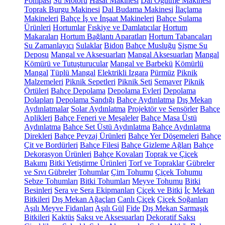
Pompası
Su Motoru
Hasat Makinesi
Dal Öğütme Makinesi
Toprak Burgu Makinesi
Dal Budama Makinesi
İlaçlama
Makineleri
Bahçe İş ve İnşaat Makineleri
Bahçe Sulama
Ürünleri
Hortumlar
Fıskiye ve Damlatıcılar
Hortum
Makaraları
Hortum Bağlantı Aparatları
Hortum Tabancaları
Su Zamanlayıcı
Sulaklar
Bidon
Bahçe Musluğu
Şişme Su
Deposu
Mangal ve Aksesuarları
Mangal Aksesuarları
Mangal
Kömürü ve Tutuşturucular
Mangal ve Barbekü
Kömürlü
Mangal
Tüplü Mangal
Elektrikli Izgara
Pürmüz
Piknik
Malzemeleri
Piknik Sepetleri
Piknik Seti
Semaver
Piknik
Örtüleri
Bahçe Depolama
Depolama Evleri
Depolama
Dolapları
Depolama Sandığı
Bahçe Aydınlatma
Dış Mekan
Aydınlatmalar
Solar Aydınlatma
Projektör ve Sensörler
Bahçe
Aplikleri
Bahçe Feneri ve Meşaleler
Bahçe Masa Üstü
Aydınlatma
Bahçe Set Üstü Aydınlatma
Bahçe Aydınlatma
Direkleri
Bahçe Peyzaj Ürünleri
Bahçe Yer Döşemeleri
Bahçe
Çit ve Bordürleri
Bahçe Filesi
Bahçe Gizleme Ağları
Bahçe
Dekorasyon Ürünleri
Bahçe Kovaları
Toprak ve Çiçek
Bakımı
Bitki Yetiştirme Ürünleri
Torf ve Topraklar
Gübreler
ve Sıvı Gübreler
Tohumlar
Çim Tohumu
Çiçek Tohumu
Sebze Tohumları
Bitki Tohumları
Meyve Tohumu
Bitki
Besinleri
Sera ve Sera Ekipmanları
Çiçek ve Bitki
İç Mekan
Bitkileri
Dış Mekan Ağaçları
Canlı Çiçek
Çiçek Soğanları
Aşılı Meyve Fidanları
Aşılı Gül
Fide
Dış Mekan Sarmaşık
Bitkileri
Kaktüs
Saksı ve Aksesuarları
Dekoratif Saksı