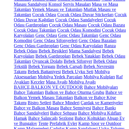
Masası Sandalyesi
Konsol
Servis Masaları
Masa ve Masa
Takımları
Yemek Masası ve Takımları
Mutfak Masası ve
Takımları
Çocuk Odası
Çocuk Odası Duvar Stickerları
Çocuk
Odası Duvar Kağıtları
Çocuk Odası Sandalyeleri
Çocuk
Odası Gardıropları
Çocuk Odası Masası
Çocuk Odası Bazası
Çocuk Odası Takımları
Çocuk Odası Komodini
Çocuk Odası
Karyolaları
Genç Odası
Genç Odası Takımları
Genç Odası
Komodini
Genç Odası Şifonyerleri
Genç Odası Bazaları
Genç Odası Gardıropları
Genç Odası Karyolaları
Ranza
Bebek Odası
Bebek Beşikleri
Mama Sandalyesi
Bebek
Karyolaları
Bebek Gardıropları
Bebek Yatakları
Bebek Odası
Takımları
Oyuncak Dolabı
Bebek Şifonyer
Bebek Odası
Tekstili
Bebek Yorganı
Bebek Çarşafı
Bebek Nevresim
Takımı
Bebek Battaniyesi
Bebek Uyku Seti
Mobilya
Aksesuarları
Mobilya Yedek Parçaları
Mobilya Kulpları
Raf
Ayakları
Keçeler
Masa Ayağı
Mobilya Ayağı
BAHÇE,BALKON VE OUTDOOR
Bahçe Mobilyaları
Bahçe Takımları
Balkon ve Bahçe Oturma Grubu
Bahçe ve
Balkon Yemek Masası Takımları
Balkon ve Bahçe Köşe
Takımı
Bistro Setleri
Bahçe Minderi
Çardak ve Kameriyeler
Bahçe ve Balkon Masası
Bahçe Şemsiyesi
Bahçe Bankı
Bahçe Sandalyeleri
Bahçe Sehpası
Bahçe Mobilya Kılıfları
Hamak
Bahçe Salıncağı
Şezlong
Bahçe Koltukları
Ahşap Ev
ve Bungalov
Tente
Prefabrik Evler
Kamp Spor ve Outdoor
Kamp Malzemeleri
Çadırlar
Kamp Sandalyesi
Uyku Tulumu