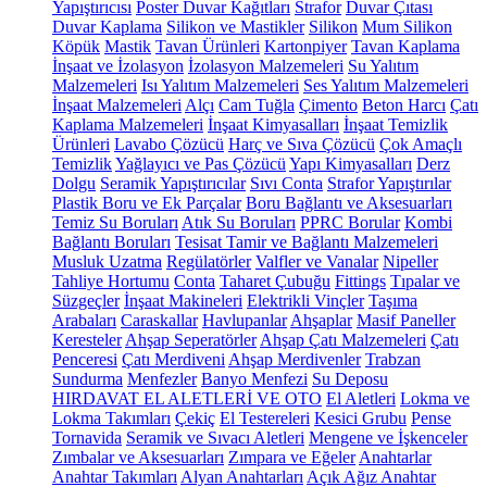
Yapıştırıcısı
Poster Duvar Kağıtları
Strafor
Duvar Çıtası
Duvar Kaplama
Silikon ve Mastikler
Silikon
Mum Silikon
Köpük
Mastik
Tavan Ürünleri
Kartonpiyer
Tavan Kaplama
İnşaat ve İzolasyon
İzolasyon Malzemeleri
Su Yalıtım
Malzemeleri
Isı Yalıtım Malzemeleri
Ses Yalıtım Malzemeleri
İnşaat Malzemeleri
Alçı
Cam Tuğla
Çimento
Beton Harcı
Çatı
Kaplama Malzemeleri
İnşaat Kimyasalları
İnşaat Temizlik
Ürünleri
Lavabo Çözücü
Harç ve Sıva Çözücü
Çok Amaçlı
Temizlik
Yağlayıcı ve Pas Çözücü
Yapı Kimyasalları
Derz
Dolgu
Seramik Yapıştırıcılar
Sıvı Conta
Strafor Yapıştırılar
Plastik Boru ve Ek Parçalar
Boru Bağlantı ve Aksesuarları
Temiz Su Boruları
Atık Su Boruları
PPRC Borular
Kombi
Bağlantı Boruları
Tesisat Tamir ve Bağlantı Malzemeleri
Musluk Uzatma
Regülatörler
Valfler ve Vanalar
Nipeller
Tahliye Hortumu
Conta
Taharet Çubuğu
Fittings
Tıpalar ve
Süzgeçler
İnşaat Makineleri
Elektrikli Vinçler
Taşıma
Arabaları
Caraskallar
Havlupanlar
Ahşaplar
Masif Paneller
Keresteler
Ahşap Seperatörler
Ahşap Çatı Malzemeleri
Çatı
Penceresi
Çatı Merdiveni
Ahşap Merdivenler
Trabzan
Sundurma
Menfezler
Banyo Menfezi
Su Deposu
HIRDAVAT EL ALETLERİ VE OTO
El Aletleri
Lokma ve
Lokma Takımları
Çekiç
El Testereleri
Kesici Grubu
Pense
Tornavida
Seramik ve Sıvacı Aletleri
Mengene ve İşkenceler
Zımbalar ve Aksesuarları
Zımpara ve Eğeler
Anahtarlar
Anahtar Takımları
Alyan Anahtarları
Açık Ağız Anahtar