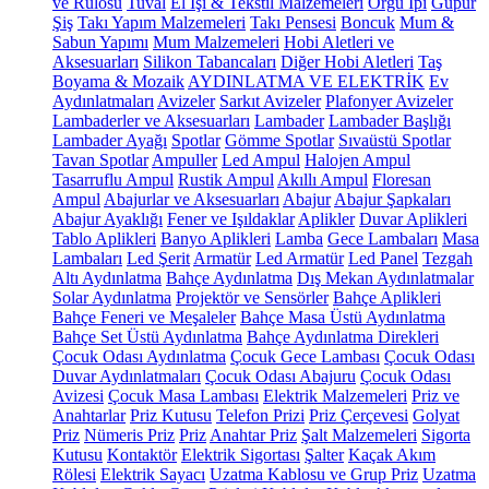
ve Rulosu
Tuval
El İşi & Tekstil Malzemeleri
Örgü İpi
Güpür
Şiş
Takı Yapım Malzemeleri
Takı Pensesi
Boncuk
Mum &
Sabun Yapımı
Mum Malzemeleri
Hobi Aletleri ve
Aksesuarları
Silikon Tabancaları
Diğer Hobi Aletleri
Taş
Boyama & Mozaik
AYDINLATMA VE ELEKTRİK
Ev
Aydınlatmaları
Avizeler
Sarkıt Avizeler
Plafonyer Avizeler
Lambaderler ve Aksesuarları
Lambader
Lambader Başlığı
Lambader Ayağı
Spotlar
Gömme Spotlar
Sıvaüstü Spotlar
Tavan Spotlar
Ampuller
Led Ampul
Halojen Ampul
Tasarruflu Ampul
Rustik Ampul
Akıllı Ampul
Floresan
Ampul
Abajurlar ve Aksesuarları
Abajur
Abajur Şapkaları
Abajur Ayaklığı
Fener ve Işıldaklar
Aplikler
Duvar Aplikleri
Tablo Aplikleri
Banyo Aplikleri
Lamba
Gece Lambaları
Masa
Lambaları
Led Şerit
Armatür
Led Armatür
Led Panel
Tezgah
Altı Aydınlatma
Bahçe Aydınlatma
Dış Mekan Aydınlatmalar
Solar Aydınlatma
Projektör ve Sensörler
Bahçe Aplikleri
Bahçe Feneri ve Meşaleler
Bahçe Masa Üstü Aydınlatma
Bahçe Set Üstü Aydınlatma
Bahçe Aydınlatma Direkleri
Çocuk Odası Aydınlatma
Çocuk Gece Lambası
Çocuk Odası
Duvar Aydınlatmaları
Çocuk Odası Abajuru
Çocuk Odası
Avizesi
Çocuk Masa Lambası
Elektrik Malzemeleri
Priz ve
Anahtarlar
Priz Kutusu
Telefon Prizi
Priz Çerçevesi
Golyat
Priz
Nümeris Priz
Priz
Anahtar Priz
Şalt Malzemeleri
Sigorta
Kutusu
Kontaktör
Elektrik Sigortası
Şalter
Kaçak Akım
Rölesi
Elektrik Sayacı
Uzatma Kablosu ve Grup Priz
Uzatma