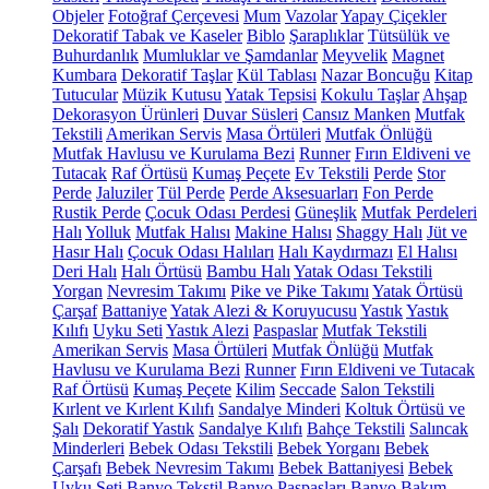
Objeler
Fotoğraf Çerçevesi
Mum
Vazolar
Yapay Çiçekler
Dekoratif Tabak ve Kaseler
Biblo
Şaraplıklar
Tütsülük ve
Buhurdanlık
Mumluklar ve Şamdanlar
Meyvelik
Magnet
Kumbara
Dekoratif Taşlar
Kül Tablası
Nazar Boncuğu
Kitap
Tutucular
Müzik Kutusu
Yatak Tepsisi
Kokulu Taşlar
Ahşap
Dekorasyon Ürünleri
Duvar Süsleri
Cansız Manken
Mutfak
Tekstili
Amerikan Servis
Masa Örtüleri
Mutfak Önlüğü
Mutfak Havlusu ve Kurulama Bezi
Runner
Fırın Eldiveni ve
Tutacak
Raf Örtüsü
Kumaş Peçete
Ev Tekstili
Perde
Stor
Perde
Jaluziler
Tül Perde
Perde Aksesuarları
Fon Perde
Rustik Perde
Çocuk Odası Perdesi
Güneşlik
Mutfak Perdeleri
Halı
Yolluk
Mutfak Halısı
Makine Halısı
Shaggy Halı
Jüt ve
Hasır Halı
Çocuk Odası Halıları
Halı Kaydırmazı
El Halısı
Deri Halı
Halı Örtüsü
Bambu Halı
Yatak Odası Tekstili
Yorgan
Nevresim Takımı
Pike ve Pike Takımı
Yatak Örtüsü
Çarşaf
Battaniye
Yatak Alezi & Koruyucusu
Yastık
Yastık
Kılıfı
Uyku Seti
Yastık Alezi
Paspaslar
Mutfak Tekstili
Amerikan Servis
Masa Örtüleri
Mutfak Önlüğü
Mutfak
Havlusu ve Kurulama Bezi
Runner
Fırın Eldiveni ve Tutacak
Raf Örtüsü
Kumaş Peçete
Kilim
Seccade
Salon Tekstili
Kırlent ve Kırlent Kılıfı
Sandalye Minderi
Koltuk Örtüsü ve
Şalı
Dekoratif Yastık
Sandalye Kılıfı
Bahçe Tekstili
Salıncak
Minderleri
Bebek Odası Tekstili
Bebek Yorganı
Bebek
Çarşafı
Bebek Nevresim Takımı
Bebek Battaniyesi
Bebek
Uyku Seti
Banyo Tekstil
Banyo Paspasları
Banyo Bakım