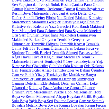
Dosya
Etiketlik
Okul Malzemeleri
Yazı Tahtası
Tahta Silgisi
Sıvı Yapıştırıcılar
Tebeşir
Suluk
Resim Çantası
Pano
Okul
Çantası
Kalem Kutusu
Beslenme Çantası
Resim Boyaları ve
Resim Boya Malzemeleri
Selobant
Ajanda
Defter
Okul
Defteri
Spiralli Defter
Fihrist
Not Defteri
Bloknot
Kırtasiye
Malzemeleri
Masaüstü Gereçleri
Kırtasiye Kağıt Ürünleri
Kırtasiye Seti
Kalem ve Yazı Gereçleri
Koli Bandı Makinesi
Para Makineleri
Para Çekmeceleri
Para Sayma Makineleri
Ofis Sarf Ürünleri
Evrak İmha Makineleri
Laminasyon
Makineleri
Barkod Okuyucu
Temizlik Gereçleri ve
Ekipmanları
Temizlik Eldiveni
Temizlik Kovası
Temizlik,
Ovma Teli
Tüy Toplama Ürünleri
Faraş
Çekpas
Fırça ve
Süpürge
Temizlik Bezleri
Temizlik Süngeri
Paspas ve Mop
Kâğıt Havlu
Tuvalet Kağıdı
Islak Mendil
Ev Temizlik
Malzemeleri
Tuvalet Temizleyici
Yüzey Temizleyiciler
Yağ,
Kireç ve Pas Çözücüler
Çubuklu Oda Kokusu
Oda Kokusu
Halı Temizleyiciler
Ahşap Temizleyiciler ve Bakım Ürünleri
Cam ve Parlak Yüzey Temizleyiciler
Mutfak ve Banyo
Temizleyiciler
Bulaşık Makinesi Deterjanı
Yumuşatıcı
Çamaşır Deterjanı
Elde Bulaşık Deterjanı
Çamaşır Leke
Çıkarıcılar
Kolonya
Pazar Arabası ve Çantası
Eğlence
Ürünleri
Parti Malzemeleri
Puzzle
Hobi Malzemeleri
Hobi
Boya ve Resim Malzemeleri
Ahşap Boyaları
Akrilik Boyalar
Sulu Boya
Yağlı Boya Seti
Eskitme Boyası
Cam ve Seramik
Boyaları
Metalik Boya
Şövale
Kumaş Boyaları
Resim Fırçası