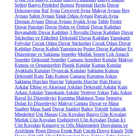
Setleri
Banyo Perdeleri
Bornoz
Peştemal
Havlu
Duvar
Dekorasyonu
Raf
Ayna
Çerçeveli Ayna
Makyaj Aynası
Boy
Aynası
Salon Aynası
Yatak Odası Aynası
Parçalı Ayna
Dresuar Aynası
Duvar Aynası
Ayaklı Ayna
Tablo
Poster
Duvar Panoları
Duvar Halısı ve Örtüsü
Duvar Kağıtları
Boyanabilir Duvar Kağıtları
3 Boyutlu Duvar Kağıtları
Duvar
Stickerları ve Etiketleri
Dekoratif Duvar Kağıtları
Yapışkanlı
Folyolar
Çocuk Odası Duvar Stickerları
Çocuk Odası Duvar
Kağıtları
Duvar Kağıdı Yapıştırıcısı
Poster Duvar Kağıtları
Ev
Düzenleme ve Saklama
Sepetler
Mutfak Sepeti
Çok Amaçlı
Sepetler
Dekoratif Sepetler
Çamaşır Sepetleri
Kutular
Makyaj
Kutusu ve Organizerleri
Plastik Kutular
Kumaş Kutular
Ayakkabı Kutuları
Oyuncak Kutuları
Saklama Kutusu
Dekoratif Kutu
Takı Kutusu
Çamaşır Kurutma Askısı
Saklama Hurçları
Hurçlar
Vakumlu Hurçlar
Halı Hurcu
Askılar
Elbise ve Aksesuar Askıları
Dekoratif Askılar
Kapı
Arkası Askıları
Yapışkanlı Askılar
Vestiyer Askısı
Takı Askısı
Bavul İçi Düzenleyici
Kurutma Makinesi Topu
Şemsiye
Dolap İçi Düzenleyici
Makyaj Çantası
Duvar ve Masa
Saatleri
Masa Saati
Duvar Saatleri
Bahçe Tekstili
Salıncak
Minderleri
Ütü Masası
Çöp Kovaları
Banyo Çöp Kovaları
Mutfak Çöp Kovaları
Endüstriyel Çöp Kovaları
Dolap İçi
Çöp Kovaları
Kırtasiye ve Ofis Malzemeleri
Dosyalama ve
Arşivleme
Poşet Dosya
Evrak Rafı
Çıtçıtlı Dosya
Klasör
Telli