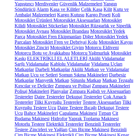
Yapıştırıcı
Merdivenler
Güvenlik Malzemeleri
Yangın
Söndürücü
Alarm
Kasa ve Kilitler
Çelik Kasa
Kilit
Kutu ve
Ambalaj Malzemeleri
Kargo Kutusu
Kargo Poşeti
Koli
Motosiklet Ürünleri
Motorsiklet Aksesuarları
Motosiklet
Kilidi
Motosiklet Stickerları
Motosiklet Rüzgarlık ve Siperlik
Motosiklet Aynası
Motosiklet Brandası
Motorsiklet Yedek
Parça
Motosiklet Fren Ekipmanları
Diğer Motosiklet Yedek
Parçaları
Motosiklet Fren ve Debriyaj Kolu
Motosiklet Kayışı
Motosiklet Zinciri
Motosiklet Giyim
Motorcu Eldiveni
Motorcu Botu ve Ayakkabısı
Motorcu Yağmurluk
Motosiklet
Kaskı
ELEKTRİKLİ EL ALETLERİ
Akülü Vidalamalar
Şarjlı Vidalamalar
Kablolu Vidalamalar
Vidalama Uçları
Matkaplar
Darbeli Matkaplar
Akülü Matkap ve Vidalamalar
Matkap Ucu ve Setleri
Somun Sıkma Makineleri
Darbesiz
Matkaplar
Manyetik Matkap
Sütunlu Matkap
Matkap Tezgahı
Kırıcılar ve Deliciler
Zımpara ve Polisaj
Zımpara Makineleri
Polisaj Makineleri
Planyalar
Zımpara Kağıdı ve Aksesuarları
Testereler
Daire Testereler
Dekupaj Testereler
Çok Amaçlı
Testereler
Tilki Kuyruğu Testereler
Testere Aksesuarları
Tilki
Kuyruğu Testere Ucu
Daire Testere Bıçağı
Dekupaj Testere
Ucu
Bahçe Makineleri
Çapalama Makinesi
Tırpan
Çit
Budama Makinesi
Hidrofor
Yaprak Toplama Makinesi
Motorlu Testere
Elektrikli Testereler
Benzinli Testereler
Testere Zincirleri ve Yağları
Çim Biçme Makinesi
Benzinli
Çim Biçme Makinesi
Elektrikli Çim Biçme Makinesi
Kenar