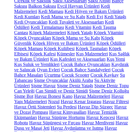
Çiçeklik ve Saksılık
Saksı Aksesuarları
Saksı Altlığı
Bahçe
Saksısı
Balkon Saksısı
Evcil Hayvan Ürünleri
Kedi
Malzemeleri
Kedi Maması
Kedi Hijyen ve Bakım Ürünleri
Kedi Kumları
Kedi Mama ve Su Kabı
Kedi Evi
Kedi Yatağı
Kedi Oyuncakları
Kedi Tuvaleti ve Aksesuarları
Kedi
Ödülleri
Kedi Tırmalaması
Kedi Vitamini
Kedi Taşıma
Çantası
Köpek Malzemeleri
Köpek Yatağı
Köpek Vitamini
Köpek Oyuncakları
Köpek Mama ve Su Kabı
Köpek
Güvenlik
Köpek Hijyen ve Bakım Ürünleri
Köpek Ödülleri
Köpek Maması
Köpek Kulübesi
Köpek Tasmaları
Köpek
Elbisesi
Köpek Kafesi
Kümesler
Kuş Malzemeleri
Kuş Sağlık
ve Bakım Ürünleri
Kuş Kafesleri ve Aksesuarları
Kuş Yemi
Kuş Suluk ve Yemlikleri
Çocuk Bahçe Oyuncakları
Kaydırak
ve Salıncak
Oyun Evleri
Çocuk Bahçe Sandalyeleri
Çocuk
Bahçe Masaları
Uçurtma
Çocuk Scooter
Çocuk Kaykay
Su
Tabancası
Şişme Oyuncaklar
Akülü Araba
Su Aktivite
Ürünleri
Şişme Havuz
Şişme Deniz Yatağı
Şişme Deniz Topu
Can Yeleği
Can Simidi ve Deniz Simidi
Şişme Deniz Kolluğu
Şişme Bot
Havuz Bonesi
Kano
Havuz Malzemeleri
Havuz
Yapı Malzemeleri
Nozul
Havuz Kenar Izgarası
Havuz Filtresi
Havuz Örtü Sistemleri
Su Perdesi
Havuz Dip Süzgeç
Havuz
ve Dozaj Pompası
Havuz Kimyasalları
Havuz Temizlik
Ekipmanları
Havuz Süpürge Hortumu
Havuz Kepçesi
Havuz
Robotu
Havuz Süpürgesi ve Fırçası
Havuz Merdiveni
Havuz
Duşu ve Masaj Jeti
Havuz Aydınlatma ve Isıtma
Havuz