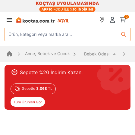
0
Ürün, kategori veya marka ara...
Anne, Bebek ve Çocuk
Be
Bebek Odası
Sepette %20 İndirim Kazan!
Sepette
3.068
TL
Tüm Ürünleri Gör