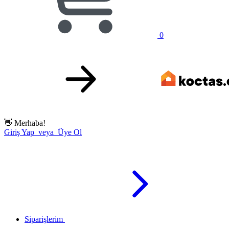
0
👋
Merhaba!
Giriş Yap veya Üye Ol
Siparişlerim