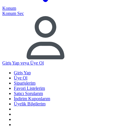
Konum
Konum Seç
Giriş Yap
veya Üye Ol
Giriş Yap
Üye Ol
Siparişlerim
Favori Listelerim
Satıcı Sorularım
İndirim Kuponlarım
Üyelik Bilgilerim