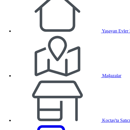
Yaşayan Evler
Mağazalar
Koçtaş'ta Satıc