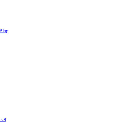
 Blog
ı Ol