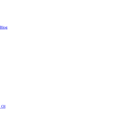
 Blog
ı Ol