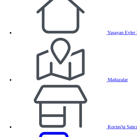
Yaşayan Evler
Mağazalar
Koçtaş'ta Satıc