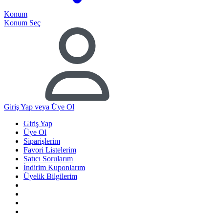
Konum
Konum Seç
Giriş Yap
veya Üye Ol
Giriş Yap
Üye Ol
Siparişlerim
Favori Listelerim
Satıcı Sorularım
İndirim Kuponlarım
Üyelik Bilgilerim