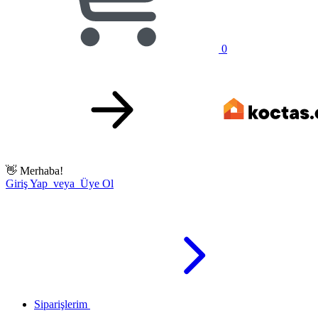
0
👋
Merhaba!
Giriş Yap veya Üye Ol
Siparişlerim