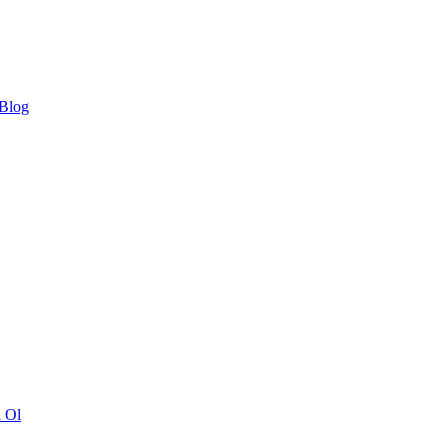
 Blog
ı Ol