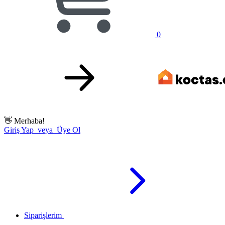
0
👋
Merhaba!
Giriş Yap veya Üye Ol
Siparişlerim