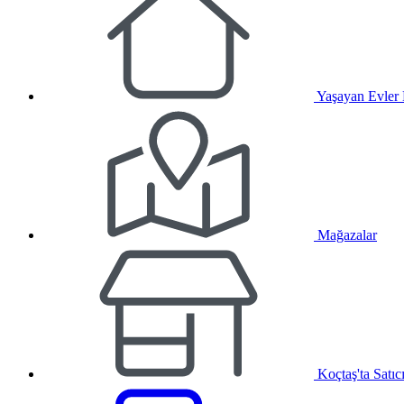
Yaşayan Evler
Mağazalar
Koçtaş'ta Satıc