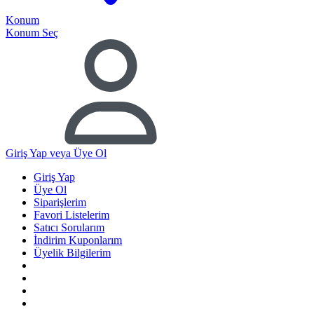
Konum
Konum Seç
Giriş Yap
veya Üye Ol
Giriş Yap
Üye Ol
Siparişlerim
Favori Listelerim
Satıcı Sorularım
İndirim Kuponlarım
Üyelik Bilgilerim