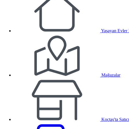
Yaşayan Evler
Mağazalar
Koçtaş'ta Satıc