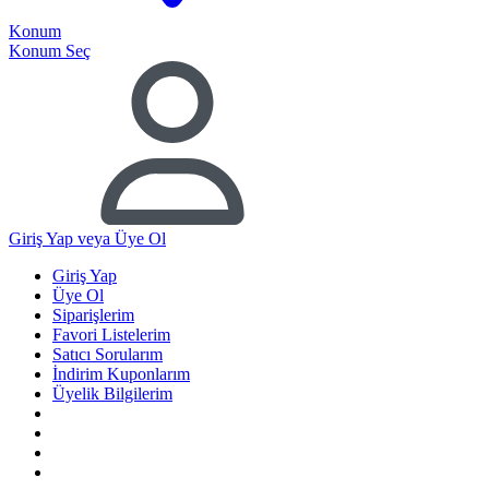
Konum
Konum Seç
Giriş Yap
veya Üye Ol
Giriş Yap
Üye Ol
Siparişlerim
Favori Listelerim
Satıcı Sorularım
İndirim Kuponlarım
Üyelik Bilgilerim