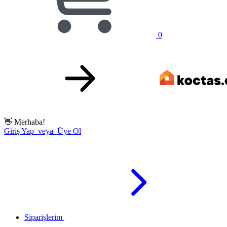
0
👋
Merhaba!
Giriş Yap veya Üye Ol
Siparişlerim