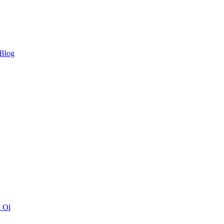
 Blog
ı Ol