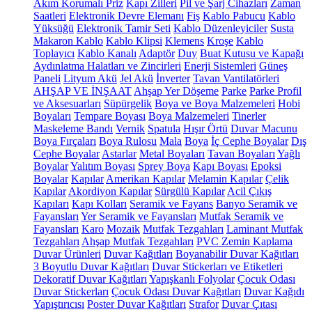
Akım Korumalı Priz
Kapı Zilleri
Pil ve Şarj Cihazları
Zaman
Saatleri
Elektronik Devre Elemanı
Fiş
Kablo Pabucu
Kablo
Yüksüğü
Elektronik Tamir Seti
Kablo Düzenleyiciler
Susta
Makaron Kablo
Kablo Klipsi
Klemens
Kroşe
Kablo
Toplayıcı
Kablo Kanalı
Adaptör
Duy
Buat Kutusu ve Kapağı
Aydınlatma Halatları ve Zincirleri
Enerji Sistemleri
Güneş
Paneli
Lityum Akü
Jel Akü
İnverter
Tavan Vantilatörleri
AHŞAP VE İNŞAAT
Ahşap Yer Döşeme
Parke
Parke Profil
ve Aksesuarları
Süpürgelik
Boya ve Boya Malzemeleri
Hobi
Boyaları
Tempare Boyası
Boya Malzemeleri
Tinerler
Maskeleme Bandı
Vernik
Spatula
Hışır Örtü
Duvar Macunu
Boya Fırçaları
Boya Rulosu
Mala
Boya
İç Cephe Boyalar
Dış
Cephe Boyalar
Astarlar
Metal Boyaları
Tavan Boyaları
Yağlı
Boyalar
Yalıtım Boyası
Sprey Boya
Kapı Boyası
Epoksi
Boyalar
Kapılar
Amerikan Kapılar
Melamin Kapılar
Çelik
Kapılar
Akordiyon Kapılar
Sürgülü Kapılar
Acil Çıkış
Kapıları
Kapı Kolları
Seramik ve Fayans
Banyo Seramik ve
Fayansları
Yer Seramik ve Fayansları
Mutfak Seramik ve
Fayansları
Karo
Mozaik
Mutfak Tezgahları
Laminant Mutfak
Tezgahları
Ahşap Mutfak Tezgahları
PVC Zemin Kaplama
Duvar Ürünleri
Duvar Kağıtları
Boyanabilir Duvar Kağıtları
3 Boyutlu Duvar Kağıtları
Duvar Stickerları ve Etiketleri
Dekoratif Duvar Kağıtları
Yapışkanlı Folyolar
Çocuk Odası
Duvar Stickerları
Çocuk Odası Duvar Kağıtları
Duvar Kağıdı
Yapıştırıcısı
Poster Duvar Kağıtları
Strafor
Duvar Çıtası