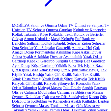
MOBİLYA
Salon ve Oturma Odası
TV Ünitesi ve Sehpası
Tv
Üniteleri
TV Sehpası
Oturma Grupları
Koltuk ve Kanepeler
Koltuk Takımları
Köşe Koltuklar
Tekli Koltuk ve Berjerler
Çekyat
Armut Koltuklar
Masaj Koltuğu
Puf
Bank ve
Benchler
Sallanan Koltuk
Kitaplık
Sehpalar
Zigon Sehpalar
Orta Sehpalar
Yan Sehpalar
Gazetelik
Antre ve Hol
Çok
Amaçlı Dolap
Portmantolar
Askılıklar
Kapı Askısı
Duvar
Askısı
Ayaklı Askılıklar
Dresuar
Ayakkabılık
Yatak Odası
Gardırop
Kapaklı Gardırop
Sürgülü Gardırop
Bez Gardırop
Açık Dolap
Köşe Gardırop
Yüklük
Baza
Tek Kişilik Baza
Çift Kişilik Baza
Yatak Başlığı
Çift Kişilik Yatak Başlığı
Tek
Kişilik Yatak Başlığı
Yatak
Çift Kişilik Yatak
Tek Kişilik
Yatak
Hasta Yatağı
Yatak Pedi & Şiltesi
Karyola
Tek Kişilik
Karyola
Çift Kişilik Karyola
Şifonyerler
Komodin
Yatak
Odası Takımları
Makyaj Masası
Takı Dolabı
Sandık
Paravan
Ofis ve Çalışma Mobilyaları
Çalışma ve Bilgisayar Masası
Oyuncu Koltukları
Çalışma ve Ofis Sandalyeleri
Keson
Ofis
Dolabı
Ofis Koltukları ve Kanepeleri
Ayaklı Küllükler
Laptop
Sehpası
Oyuncu Masası
Toplantı Masası
Ofis Masası ve
Takımları
Yemek Odası
Yemek Odası Takımları
Vitrin
Yemek