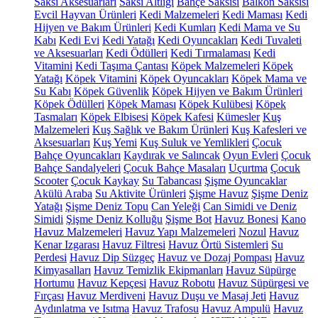
Saksı Aksesuarları
Saksı Altlığı
Bahçe Saksısı
Balkon Saksısı
Evcil Hayvan Ürünleri
Kedi Malzemeleri
Kedi Maması
Kedi
Hijyen ve Bakım Ürünleri
Kedi Kumları
Kedi Mama ve Su
Kabı
Kedi Evi
Kedi Yatağı
Kedi Oyuncakları
Kedi Tuvaleti
ve Aksesuarları
Kedi Ödülleri
Kedi Tırmalaması
Kedi
Vitamini
Kedi Taşıma Çantası
Köpek Malzemeleri
Köpek
Yatağı
Köpek Vitamini
Köpek Oyuncakları
Köpek Mama ve
Su Kabı
Köpek Güvenlik
Köpek Hijyen ve Bakım Ürünleri
Köpek Ödülleri
Köpek Maması
Köpek Kulübesi
Köpek
Tasmaları
Köpek Elbisesi
Köpek Kafesi
Kümesler
Kuş
Malzemeleri
Kuş Sağlık ve Bakım Ürünleri
Kuş Kafesleri ve
Aksesuarları
Kuş Yemi
Kuş Suluk ve Yemlikleri
Çocuk
Bahçe Oyuncakları
Kaydırak ve Salıncak
Oyun Evleri
Çocuk
Bahçe Sandalyeleri
Çocuk Bahçe Masaları
Uçurtma
Çocuk
Scooter
Çocuk Kaykay
Su Tabancası
Şişme Oyuncaklar
Akülü Araba
Su Aktivite Ürünleri
Şişme Havuz
Şişme Deniz
Yatağı
Şişme Deniz Topu
Can Yeleği
Can Simidi ve Deniz
Simidi
Şişme Deniz Kolluğu
Şişme Bot
Havuz Bonesi
Kano
Havuz Malzemeleri
Havuz Yapı Malzemeleri
Nozul
Havuz
Kenar Izgarası
Havuz Filtresi
Havuz Örtü Sistemleri
Su
Perdesi
Havuz Dip Süzgeç
Havuz ve Dozaj Pompası
Havuz
Kimyasalları
Havuz Temizlik Ekipmanları
Havuz Süpürge
Hortumu
Havuz Kepçesi
Havuz Robotu
Havuz Süpürgesi ve
Fırçası
Havuz Merdiveni
Havuz Duşu ve Masaj Jeti
Havuz
Aydınlatma ve Isıtma
Havuz Trafosu
Havuz Ampulü
Havuz