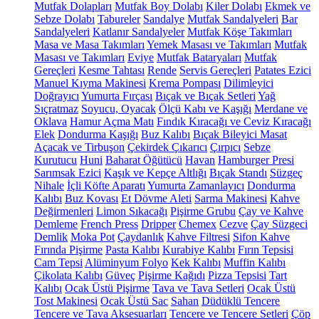
Mutfak Dolapları
Mutfak Boy Dolabı
Kiler Dolabı
Ekmek ve
Sebze Dolabı
Tabureler
Sandalye
Mutfak Sandalyeleri
Bar
Sandalyeleri
Katlanır Sandalyeler
Mutfak Köşe Takımları
Masa ve Masa Takımları
Yemek Masası ve Takımları
Mutfak
Masası ve Takımları
Eviye
Mutfak Bataryaları
Mutfak
Gereçleri
Kesme Tahtası
Rende
Servis Gereçleri
Patates Ezici
Manuel Kıyma Makinesi
Krema Pompası
Dilimleyici
Doğrayıcı
Yumurta Fırçası
Bıçak ve Bıçak Setleri
Yağ
Sıçratmaz
Soyucu, Oyacak
Ölçü Kabı ve Kaşığı
Merdane ve
Oklava
Hamur Açma Matı
Fındık Kıracağı ve Ceviz Kıracağı
Elek
Dondurma Kaşığı
Buz Kalıbı
Bıçak Bileyici Masat
Açacak ve Tirbuşon
Çekirdek Çıkarıcı
Çırpıcı
Sebze
Kurutucu
Huni
Baharat Öğütücü
Havan
Hamburger Presi
Sarımsak Ezici
Kaşık ve Kepçe Altlığı
Bıçak Standı
Süzgeç
Nihale
İçli Köfte Aparatı
Yumurta Zamanlayıcı
Dondurma
Kalıbı
Buz Kovası
Et Dövme Aleti
Sarma Makinesi
Kahve
Değirmenleri
Limon Sıkacağı
Pişirme Grubu
Çay ve Kahve
Demleme
French Press
Dripper
Chemex
Cezve
Çay Süzgeci
Demlik
Moka Pot
Çaydanlık
Kahve Filtresi
Sifon Kahve
Fırında Pişirme
Pasta Kalıbı
Kurabiye Kalıbı
Fırın Tepsisi
Cam Tepsi
Alüminyum Folyo
Kek Kalıbı
Muffin Kalıbı
Çikolata Kalıbı
Güveç
Pişirme Kağıdı
Pizza Tepsisi
Tart
Kalıbı
Ocak Üstü Pişirme
Tava ve Tava Setleri
Ocak Üstü
Tost Makinesi
Ocak Üstü Sac
Sahan
Düdüklü Tencere
Tencere ve Tava Aksesuarları
Tencere ve Tencere Setleri
Çöp