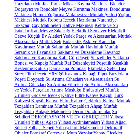
Hazırlama
Mutfak Tartısı
Mikser
Kıyma Makinesi
Blender
Doğrayıcı ve Rondolar
Meyve Kurutma Makinesi
Dondurma
Makinesi
Hamur Yoğurma Makinesi ve Mutfak Şefleri
Yoğurt
Makinesi
Mutfak Robotu
İçecek Hazırlama
Narenciye
Sıkacağı
Çay Makineleri
Kahve Makinesi
Kettle ve Su
Isıtıcılar
Katı Meyve Sıkacağı
Elektrikli Semaver
Elektrikli
Cezve
Küçük Ev Aletleri Yedek Parça ve Aksesuarları
Mutfak
Aksesuarları
Mutfak Seti
Bulaşıklık
Askı ve Kancalar
Kaydırmaz
Mutfak Sabunluk
Mutfak Havluluk
Mutfak
Seramik ve Fayansları
Saklama ve Düzenleme
Kavanoz
Saklama ve Karıştırma Kabı
Çöp Poşeti
Sebzelikler
Saklama
Bonesi ve Kapağı
Mutfak Raf Düzenleyici
Poşetlik
Kaşıklık
Beslenme Kutusu
Damacana Pompası
Ekmeklik
Sefer Tası
Streç Film
Peçete Yüzüğü
Kavanoz Kapağı
Pipet
Buzdolabı
Poşeti
Doypack
Su Arıtma Cihazları ve Aksesuarları
Su
Arıtma Cihazları
Su Arıtma Filtreleri
Su Arıtma Aksesuarları
ve Yedek Parçaları
Arıtma Musluğu
Endüstriyel Mutfak
Ürünleri
Gıda ve İçecek
Kahve
Filtre Kahve Kağıdı
Türk
Kahvesi
Kapsül Kahve
Filtre Kahve
Çekirdek Kahve
Mutfak
Tezgahları
Laminant Mutfak Tezgahları
Ahşap Mutfak
Tezgahları
Bulaşık Makineleri
Derin Dondurucular
Su
Sebilleri
DEKORASYON VE EV GEREÇLERİ
Yılbaşı
Ürünleri
Yılbaşı Ağacı
Yılbaşı Aydınlatmaları
Yılbaşı Ağacı
Süsleri
Yılbaşı Sepeti
Yılbaşı Parti Malzemeleri
Dekoratif
Objeler
Fotoğraf Çerçevesi
Mum
Vazolar
Yapay Çiçekler