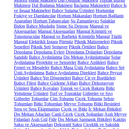
Motoru
Hasat Makinesi
Dal Öğütme Makinesi
Toprak Burgu
Makinesi
Dal Budama Makinesi
İlaçlama Makineleri
Bahçe İş
ve İnşaat Makineleri
Bahçe Sulama Ürünleri
Hortumlar
Fıskiye ve Damlatıcılar
Hortum Makaraları
Hortum Bağlantı
Aparatları
Hortum Tabancaları
Su Zamanlayıcı
Sulaklar
Bidon
Bahçe Musluğu
Şişme Su Deposu
Mangal ve
Aksesuarları
Mangal Aksesuarları
Mangal Kömürü ve
Tutuşturucular
Mangal ve Barbekü
Kömürlü Mangal
Tüplü
Mangal
Elektrikli Izgara
Pürmüz
Piknik Malzemeleri
Piknik
Sepetleri
Piknik Seti
Semaver
Piknik Örtüleri
Bahçe
Depolama
Depolama Evleri
Depolama Dolapları
Depolama
Sandığı
Bahçe Aydınlatma
Dış Mekan Aydınlatmalar
Solar
Aydınlatma
Projektör ve Sensörler
Bahçe Aplikleri
Bahçe
Feneri ve Meşaleler
Bahçe Masa Üstü Aydınlatma
Bahçe Set
Üstü Aydınlatma
Bahçe Aydınlatma Direkleri
Bahçe Peyzaj
Ürünleri
Bahçe Yer Döşemeleri
Bahçe Çit ve Bordürleri
Bahçe Filesi
Bahçe Gizleme Ağları
Bahçe Dekorasyon
Ürünleri
Bahçe Kovaları
Toprak ve Çiçek Bakımı
Bitki
Yetiştirme Ürünleri
Torf ve Topraklar
Gübreler ve Sıvı
Gübreler
Tohumlar
Çim Tohumu
Çiçek Tohumu
Sebze
Tohumları
Bitki Tohumları
Meyve Tohumu
Bitki Besinleri
Sera ve Sera Ekipmanları
Çiçek ve Bitki
İç Mekan Bitkileri
Dış Mekan Ağaçları
Canlı Çiçek
Çiçek Soğanları
Aşılı Meyve
Fidanları
Aşılı Gül
Fide
Dış Mekan Sarmaşık Bitkileri
Kaktüs
Saksı ve Aksesuarları
Dekoratif Saksı
Çiçeklik ve Saksılık