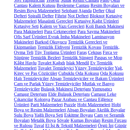
Sıvı Yapıştırıcılar
Tebeşir
Suluk
Resim Çantası
Pano
Okul
Çantası
Kalem Kutusu
Beslenme Çantası
Resim Boyaları ve
Resim Boya Malzemeleri
Selobant
Ajanda
Defter
Okul
Defteri
Spiralli Defter
Fihrist
Not Defteri
Bloknot
Kırtasiye
Malzemeleri
Masaüstü Gereçleri
Kırtasiye Kağıt Ürünleri
Kırtasiye Seti
Kalem ve Yazı Gereçleri
Koli Bandı Makinesi
Para Makineleri
Para Çekmeceleri
Para Sayma Makineleri
Ofis Sarf Ürünleri
Evrak İmha Makineleri
Laminasyon
Makineleri
Barkod Okuyucu
Temizlik Gereçleri ve
Ekipmanları
Temizlik Eldiveni
Temizlik Kovası
Temizlik,
Ovma Teli
Tüy Toplama Ürünleri
Faraş
Çekpas
Fırça ve
Süpürge
Temizlik Bezleri
Temizlik Süngeri
Paspas ve Mop
Kâğıt Havlu
Tuvalet Kağıdı
Islak Mendil
Ev Temizlik
Malzemeleri
Tuvalet Temizleyici
Yüzey Temizleyiciler
Yağ,
Kireç ve Pas Çözücüler
Çubuklu Oda Kokusu
Oda Kokusu
Halı Temizleyiciler
Ahşap Temizleyiciler ve Bakım Ürünleri
Cam ve Parlak Yüzey Temizleyiciler
Mutfak ve Banyo
Temizleyiciler
Bulaşık Makinesi Deterjanı
Yumuşatıcı
Çamaşır Deterjanı
Elde Bulaşık Deterjanı
Çamaşır Leke
Çıkarıcılar
Kolonya
Pazar Arabası ve Çantası
Eğlence
Ürünleri
Parti Malzemeleri
Puzzle
Hobi Malzemeleri
Hobi
Boya ve Resim Malzemeleri
Ahşap Boyaları
Akrilik Boyalar
Sulu Boya
Yağlı Boya Seti
Eskitme Boyası
Cam ve Seramik
Boyaları
Metalik Boya
Şövale
Kumaş Boyaları
Resim Fırçası
ve Rulosu
Tuval
El İşi & Tekstil Malzemeleri
Örgü İpi
Güpür