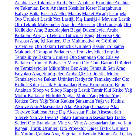
Anahtar ve Takımları
Kurbağcık Anahtarı
Kombine Anahtar
ve Takımları
Boru Anahtarı
Keskiler
Keser
Kargaburun
Balyoz
Balta
Kesici Aletler
Makas
Maket Bıçağı
Iskarpela
Oto Ürünleri
Lastik
Yaz Lastiği
Kış Lastiği
4 Mevsim Lastik
Oto Teknik Malzemeler
Araç İçi Aksesuar
Oto Güneşlik
Oto
Küllükler
Araç Buzdolapları
Bagaj Düzenleyici
Araba
Kokuları
Araç İçi Telefon Tutucular
Bagaj Havuzu
Oto
Paspası
Araç İçi Kamera
Oto Multimedya ve Görüntü
Sistemleri
Oto Bakım Temizlik Ürünleri
Basınçlı Yıkama
Makineleri
Tampon Parlatıcı ve Temizleyiciler
Torpido
Temizlik ve Bakım Ürünleri
Oto Şampuan
Oto Cila ve
Parlatıcı Ürünleri
Polyester Macun
Oto Cam Bakım Ürünleri
ve Temizleyiciler
Mikrofiber Bez
Araç Temizlik Seti
Araç
Boyaları
Araç Süpürgeleri
Araba Çizik Giderici
Motor
Temizleyici ve Bakım Ürünleri
Radyatör Temizleyiciler
Oto
Koltuk Kılıfı
Lastik Ekipmanları
Hava Kompresörü
Bijon
Anahtarı
Sibop ve Sibop Kapağı
Lastik Tamir Kiti
Kriko
Yağ
Motor Katkıları
Hidrolik Yağlar
Motor Yağı
Motor Yağı
Katkısı
Gres Yağı
Yakıt Katkısı
Şanzıman Yağı ve Katkısı
Akü ve Akü Aksesuarları
Akü
Akü Şarj Cihazları
Akü
Takviye Kablosu
Araç Dış Aksesuar
Plaka Aksesuarları
Silecek
Yan ve Tavan Çıtaları
Tampon Aksesuarları
Trafik
Setleri
Oto Brandaları
Vinç ve Vinç Aksesuarları
Jant ve Jant
Kapağı
Trafik Ürünleri
Oto Projektör
Diğer Trafik Ürünleri
İlk Yardım Çantası
Araç Sigortaları
Benzin Bidonu
Acil Çıkış