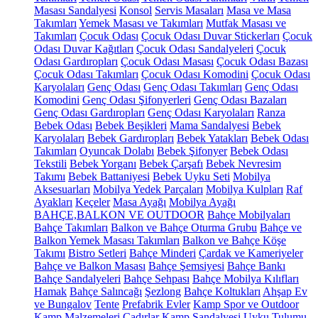
Masası Sandalyesi
Konsol
Servis Masaları
Masa ve Masa
Takımları
Yemek Masası ve Takımları
Mutfak Masası ve
Takımları
Çocuk Odası
Çocuk Odası Duvar Stickerları
Çocuk
Odası Duvar Kağıtları
Çocuk Odası Sandalyeleri
Çocuk
Odası Gardıropları
Çocuk Odası Masası
Çocuk Odası Bazası
Çocuk Odası Takımları
Çocuk Odası Komodini
Çocuk Odası
Karyolaları
Genç Odası
Genç Odası Takımları
Genç Odası
Komodini
Genç Odası Şifonyerleri
Genç Odası Bazaları
Genç Odası Gardıropları
Genç Odası Karyolaları
Ranza
Bebek Odası
Bebek Beşikleri
Mama Sandalyesi
Bebek
Karyolaları
Bebek Gardıropları
Bebek Yatakları
Bebek Odası
Takımları
Oyuncak Dolabı
Bebek Şifonyer
Bebek Odası
Tekstili
Bebek Yorganı
Bebek Çarşafı
Bebek Nevresim
Takımı
Bebek Battaniyesi
Bebek Uyku Seti
Mobilya
Aksesuarları
Mobilya Yedek Parçaları
Mobilya Kulpları
Raf
Ayakları
Keçeler
Masa Ayağı
Mobilya Ayağı
BAHÇE,BALKON VE OUTDOOR
Bahçe Mobilyaları
Bahçe Takımları
Balkon ve Bahçe Oturma Grubu
Bahçe ve
Balkon Yemek Masası Takımları
Balkon ve Bahçe Köşe
Takımı
Bistro Setleri
Bahçe Minderi
Çardak ve Kameriyeler
Bahçe ve Balkon Masası
Bahçe Şemsiyesi
Bahçe Bankı
Bahçe Sandalyeleri
Bahçe Sehpası
Bahçe Mobilya Kılıfları
Hamak
Bahçe Salıncağı
Şezlong
Bahçe Koltukları
Ahşap Ev
ve Bungalov
Tente
Prefabrik Evler
Kamp Spor ve Outdoor
Kamp Malzemeleri
Çadırlar
Kamp Sandalyesi
Uyku Tulumu