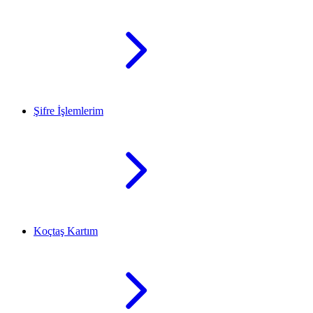
Şifre İşlemlerim
Koçtaş Kartım