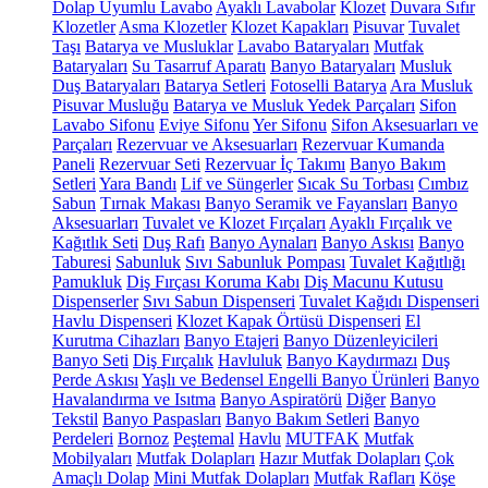
Dolap Uyumlu Lavabo
Ayaklı Lavabolar
Klozet
Duvara Sıfır
Klozetler
Asma Klozetler
Klozet Kapakları
Pisuvar
Tuvalet
Taşı
Batarya ve Musluklar
Lavabo Bataryaları
Mutfak
Bataryaları
Su Tasarruf Aparatı
Banyo Bataryaları
Musluk
Duş Bataryaları
Batarya Setleri
Fotoselli Batarya
Ara Musluk
Pisuvar Musluğu
Batarya ve Musluk Yedek Parçaları
Sifon
Lavabo Sifonu
Eviye Sifonu
Yer Sifonu
Sifon Aksesuarları ve
Parçaları
Rezervuar ve Aksesuarları
Rezervuar Kumanda
Paneli
Rezervuar Seti
Rezervuar İç Takımı
Banyo Bakım
Setleri
Yara Bandı
Lif ve Süngerler
Sıcak Su Torbası
Cımbız
Sabun
Tırnak Makası
Banyo Seramik ve Fayansları
Banyo
Aksesuarları
Tuvalet ve Klozet Fırçaları
Ayaklı Fırçalık ve
Kağıtlık Seti
Duş Rafı
Banyo Aynaları
Banyo Askısı
Banyo
Taburesi
Sabunluk
Sıvı Sabunluk Pompası
Tuvalet Kağıtlığı
Pamukluk
Diş Fırçası Koruma Kabı
Diş Macunu Kutusu
Dispenserler
Sıvı Sabun Dispenseri
Tuvalet Kağıdı Dispenseri
Havlu Dispenseri
Klozet Kapak Örtüsü Dispenseri
El
Kurutma Cihazları
Banyo Etajeri
Banyo Düzenleyicileri
Banyo Seti
Diş Fırçalık
Havluluk
Banyo Kaydırmazı
Duş
Perde Askısı
Yaşlı ve Bedensel Engelli Banyo Ürünleri
Banyo
Havalandırma ve Isıtma
Banyo Aspiratörü
Diğer
Banyo
Tekstil
Banyo Paspasları
Banyo Bakım Setleri
Banyo
Perdeleri
Bornoz
Peştemal
Havlu
MUTFAK
Mutfak
Mobilyaları
Mutfak Dolapları
Hazır Mutfak Dolapları
Çok
Amaçlı Dolap
Mini Mutfak Dolapları
Mutfak Rafları
Köşe