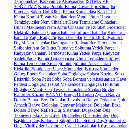
Termometresi
Karavan ve Aksesuarları
ISITMA VE
SOĞUTMA
Klima
Portatif Klima
Duvar Tipi Klima
Isı
Pompası
Salon Tipi Klima
Klima Kumandası
Kaset Tipi
Klima
Kombi
Tavan Vantilatörleri
Vantilatörler
Hava
Temizleyiciler
Nem Cihazları
Hava Temizleme Cihazları
Buhar Makineleri
Nem Alma Cihazları ve Rutubet Gidericiler
Elektrikli Isıtıcılar
Quartz Isıtıcılar
Infrared Isıtıcılar
Kule Tipi
Isıtıcılar
Yağlı Radyatör
Fanlı Isıtıcılar
Elektrikli Radyatörler
Dış Mekan Isıtıcılar
Havlupanlar
Radyatörler
Termosifonlar
Şofbenler
Ani Su Isıtıcı
Isıtma ve Soğutma Yedek Parça
Radyatör Vanaları
Termostat
Klima Yedek Parça
Radyatör
Yedek Parça
Klima Temizleyicisi
Klima Temizleme Spreyi
Klima Temizleme Sıvısı
Şömine
Şömine Aksesuarları
Elektrikli Şömineler
Bahçe Şömineleri
Bacasız Şömineler
Güneş Enerji Sistemleri
Soba
Doğalgaz Sobası
Kuzine Soba
Elektrikli Soba
Pelet Soba
Soba Borusu ve Aksesuarları
Hava
Perdesi
Doğalgaz Tesisat Malzemeleri
Doğalgaz Hortumu
Doğalgaz Menfezleri
Tesisat Temizleme Sıvıları
Boyler
Kalorifer Kazanı
BANYO
Banyo Dolapları
Aynalı Banyo
Dolabı
Banyo Boy Dolapları
Lavabolu Banyo Dolapları
Çok
Amaçlı Banyo Dolapları
Çamaşır Makinesi Dolapları
Ecza
Dolabı
Banyo Rafları
Duş Sistemleri
Duşakabin
Duş
Tekneleri
Jakuziler
Küvet
Duş Setleri
Duş Sistemleri
Duş
Başlıkları
Duş Kolonları
Sürgülü Duş Setleri
Duş Spiralleri
El
Duşu
Vitrifiyeler
Lavabolar
Çanak Lavabolar
Köşe Lavabolar