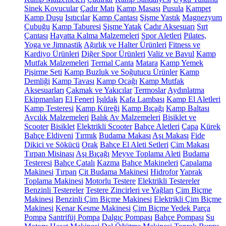
Sinek Kovucular
Çadır Matı
Kamp Masası
Pusula
Kampet
Kamp Duşu
Isıtıcılar
Kamp Çantası
Şişme Yastık
Magnezyum
Çubuğu
Kamp Taburesi
Şişme Yatak
Çadır Aksesuarı
Sırt
Çantası
Hayatta Kalma Malzemeleri
Spor Aletleri
Pilates,
Yoga ve Jimnastik
Ağırlık ve Halter Ürünleri
Fitness ve
Kardiyo Ürünleri
Diğer Spor Ürünleri
Valiz ve Bavul
Kamp
Mutfak Malzemeleri
Termal Çanta
Matara
Kamp Yemek
Pişirme Seti
Kamp Buzluk ve Soğutucu Ürünler
Kamp
Demliği
Kamp Tavası
Kamp Ocağı
Kamp Mutfak
Aksesuarları
Çakmak ve Yakıcılar
Termoslar
Aydınlatma
Ekipmanları
El Feneri
Işıldak
Kafa Lambası
Kamp El Aletleri
Kamp Testeresi
Kamp Küreği
Kamp Bıçağı
Kamp Baltası
Avcılık Malzemeleri
Balık Av Malzemeleri
Bisiklet ve
Scooter
Bisiklet
Elektrikli Scooter
Bahçe Aletleri
Çapa
Kürek
Bahçe Eldiveni
Tırmık
Budama Makası
Aşı Makası
Fide
Dikici ve Sökücü
Orak
Bahçe El Aleti Setleri
Çim Makası
Tırpan Misinası
Aşı Bıçağı
Meyve Toplama Aleti
Budama
Testeresi
Bahçe Çatalı
Kazma
Bahçe Makineleri
Çapalama
Makinesi
Tırpan
Çit Budama Makinesi
Hidrofor
Yaprak
Toplama Makinesi
Motorlu Testere
Elektrikli Testereler
Benzinli Testereler
Testere Zincirleri ve Yağları
Çim Biçme
Makinesi
Benzinli Çim Biçme Makinesi
Elektrikli Çim Biçme
Makinesi
Kenar Kesme Makinesi
Çim Biçme Yedek Parça
Pompa
Santrifüj Pompa
Dalgıç Pompası
Bahçe Pompası
Su