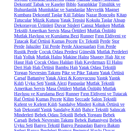
Dekoratif Tabak ve Kaseler
Biblo
Şaraplıklar
Tütsülük ve
Buhurdanlık
Mumluklar ve Şamdanlar
Meyvelik
Magnet
Kumbara
Dekoratif Taşlar
Kül Tablası
Nazar Boncuğu
Kitap
Tutucular
Müzik Kutusu
Yatak Tepsisi
Kokulu Taşlar
Ahşap
Dekorasyon Ürünleri
Duvar Süsleri
Cansız Manken
Mutfak
Tekstili
Amerikan Servis
Masa Örtüleri
Mutfak Önlüğü
Mutfak Havlusu ve Kurulama Bezi
Runner
Fırın Eldiveni ve
Tutacak
Raf Örtüsü
Kumaş Peçete
Ev Tekstili
Perde
Stor
Perde
Jaluziler
Tül Perde
Perde Aksesuarları
Fon Perde
Rustik Perde
Çocuk Odası Perdesi
Güneşlik
Mutfak Perdeleri
Halı
Yolluk
Mutfak Halısı
Makine Halısı
Shaggy Halı
Jüt ve
Hasır Halı
Çocuk Odası Halıları
Halı Kaydırmazı
El Halısı
Deri Halı
Halı Örtüsü
Bambu Halı
Yatak Odası Tekstili
Yorgan
Nevresim Takımı
Pike ve Pike Takımı
Yatak Örtüsü
Çarşaf
Battaniye
Yatak Alezi & Koruyucusu
Yastık
Yastık
Kılıfı
Uyku Seti
Yastık Alezi
Paspaslar
Mutfak Tekstili
Amerikan Servis
Masa Örtüleri
Mutfak Önlüğü
Mutfak
Havlusu ve Kurulama Bezi
Runner
Fırın Eldiveni ve Tutacak
Raf Örtüsü
Kumaş Peçete
Kilim
Seccade
Salon Tekstili
Kırlent ve Kırlent Kılıfı
Sandalye Minderi
Koltuk Örtüsü ve
Şalı
Dekoratif Yastık
Sandalye Kılıfı
Bahçe Tekstili
Salıncak
Minderleri
Bebek Odası Tekstili
Bebek Yorganı
Bebek
Çarşafı
Bebek Nevresim Takımı
Bebek Battaniyesi
Bebek
Uyku Seti
Banyo Tekstil
Banyo Paspasları
Banyo Bakım
Setleri
Banyo Perdeleri
Bornoz
Peştemal
Havlu
Duvar