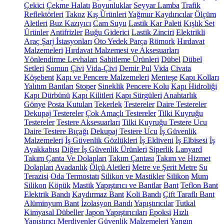
Çekici
Çekme Halatı
Boyunluklar
Seyyar Lamba
Trafik
Reflektörleri
Takoz
Kış Ürünleri
Yağmur Kaydırıcılar
Ölçüm
Aletleri
Buz Kazıyıcı
Cam Suyu
Lastik Kar Paleti
Kışlık Set
Ürünler
Antifrizler
Buğu Giderici
Lastik Zinciri
Elektrikli
Araç Şarj İstasyonları
Oto Yedek Parça
Römork
Hırdavat
Malzemeleri
Hırdavat Malzemesi ve Aksesuarları
Yönlendirme Levhaları
Sabitleme Ürünleri
Dübel
Dübel
Setleri
Somun
Çivi
Vida-Çivi
Demir Pul
Vida
Civata
Köşebent
Kapı ve Pencere Malzemeleri
Menteşe
Kapı Kolları
Yalıtım Bantları
Stoper
Sineklik
Pencere Kolu
Kapı Hidroliği
Kapı Dürbünü
Kapı Kilitleri
Kapı Sürgüleri
Anahtarlık
Gönye
Posta Kutuları
Tekerlek
Testereler
Daire Testereler
Dekupaj Testereler
Çok Amaçlı Testereler
Tilki Kuyruğu
Testereler
Testere Aksesuarları
Tilki Kuyruğu Testere Ucu
Daire Testere Bıçağı
Dekupaj Testere Ucu
İş Güvenlik
Malzemeleri
İş Güvenlik Gözlükleri
İş Eldiveni
İş Elbisesi
İş
Ayakkabısı
Diğer İş Güvenlik Ürünleri
Siperlik
Lanyard
Takım Çanta Ve Dolapları
Takım Çantası
Takım ve Hizmet
Dolapları
Avadanlık
Ölçü Aletleri
Metre ve Şerit Metre
Su
Terazisi
Oda Termostatı
Silikon ve Mastikler
Silikon
Mum
Silikon
Köpük
Mastik
Yapıştırıcı ve Bantlar
Bant
Teflon Bant
Elektrik Bandı
Kaydırmaz Bant
Koli Bandı
Çift Taraflı Bant
Alüminyum Bant
İzolasyon Bandı
Yapıştırıcılar
Tutkal
Kimyasal Dübeller
Japon Yapıştırıcıları
Epoksi
Hızlı
Yapıştırıcı
Merdivenler
Güvenlik Malzemeleri
Yangın