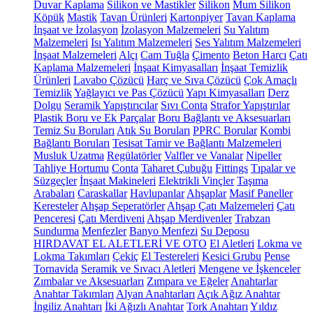
Duvar Kaplama
Silikon ve Mastikler
Silikon
Mum Silikon
Köpük
Mastik
Tavan Ürünleri
Kartonpiyer
Tavan Kaplama
İnşaat ve İzolasyon
İzolasyon Malzemeleri
Su Yalıtım
Malzemeleri
Isı Yalıtım Malzemeleri
Ses Yalıtım Malzemeleri
İnşaat Malzemeleri
Alçı
Cam Tuğla
Çimento
Beton Harcı
Çatı
Kaplama Malzemeleri
İnşaat Kimyasalları
İnşaat Temizlik
Ürünleri
Lavabo Çözücü
Harç ve Sıva Çözücü
Çok Amaçlı
Temizlik
Yağlayıcı ve Pas Çözücü
Yapı Kimyasalları
Derz
Dolgu
Seramik Yapıştırıcılar
Sıvı Conta
Strafor Yapıştırılar
Plastik Boru ve Ek Parçalar
Boru Bağlantı ve Aksesuarları
Temiz Su Boruları
Atık Su Boruları
PPRC Borular
Kombi
Bağlantı Boruları
Tesisat Tamir ve Bağlantı Malzemeleri
Musluk Uzatma
Regülatörler
Valfler ve Vanalar
Nipeller
Tahliye Hortumu
Conta
Taharet Çubuğu
Fittings
Tıpalar ve
Süzgeçler
İnşaat Makineleri
Elektrikli Vinçler
Taşıma
Arabaları
Caraskallar
Havlupanlar
Ahşaplar
Masif Paneller
Keresteler
Ahşap Seperatörler
Ahşap Çatı Malzemeleri
Çatı
Penceresi
Çatı Merdiveni
Ahşap Merdivenler
Trabzan
Sundurma
Menfezler
Banyo Menfezi
Su Deposu
HIRDAVAT EL ALETLERİ VE OTO
El Aletleri
Lokma ve
Lokma Takımları
Çekiç
El Testereleri
Kesici Grubu
Pense
Tornavida
Seramik ve Sıvacı Aletleri
Mengene ve İşkenceler
Zımbalar ve Aksesuarları
Zımpara ve Eğeler
Anahtarlar
Anahtar Takımları
Alyan Anahtarları
Açık Ağız Anahtar
İngiliz Anahtarı
İki Ağızlı Anahtar
Tork Anahtarı
Yıldız