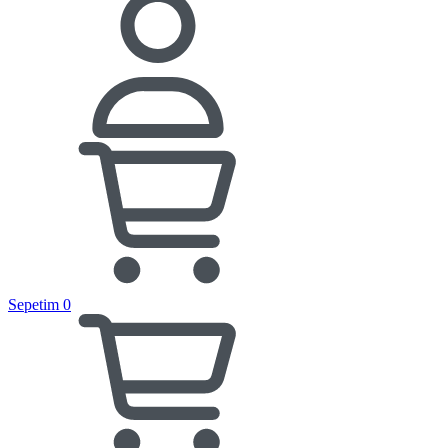
Sepetim
0