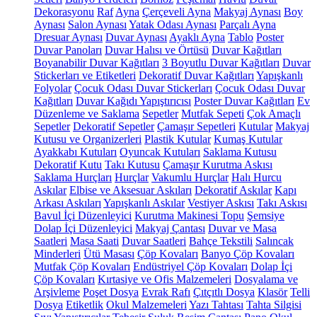
Dekorasyonu
Raf
Ayna
Çerçeveli Ayna
Makyaj Aynası
Boy
Aynası
Salon Aynası
Yatak Odası Aynası
Parçalı Ayna
Dresuar Aynası
Duvar Aynası
Ayaklı Ayna
Tablo
Poster
Duvar Panoları
Duvar Halısı ve Örtüsü
Duvar Kağıtları
Boyanabilir Duvar Kağıtları
3 Boyutlu Duvar Kağıtları
Duvar
Stickerları ve Etiketleri
Dekoratif Duvar Kağıtları
Yapışkanlı
Folyolar
Çocuk Odası Duvar Stickerları
Çocuk Odası Duvar
Kağıtları
Duvar Kağıdı Yapıştırıcısı
Poster Duvar Kağıtları
Ev
Düzenleme ve Saklama
Sepetler
Mutfak Sepeti
Çok Amaçlı
Sepetler
Dekoratif Sepetler
Çamaşır Sepetleri
Kutular
Makyaj
Kutusu ve Organizerleri
Plastik Kutular
Kumaş Kutular
Ayakkabı Kutuları
Oyuncak Kutuları
Saklama Kutusu
Dekoratif Kutu
Takı Kutusu
Çamaşır Kurutma Askısı
Saklama Hurçları
Hurçlar
Vakumlu Hurçlar
Halı Hurcu
Askılar
Elbise ve Aksesuar Askıları
Dekoratif Askılar
Kapı
Arkası Askıları
Yapışkanlı Askılar
Vestiyer Askısı
Takı Askısı
Bavul İçi Düzenleyici
Kurutma Makinesi Topu
Şemsiye
Dolap İçi Düzenleyici
Makyaj Çantası
Duvar ve Masa
Saatleri
Masa Saati
Duvar Saatleri
Bahçe Tekstili
Salıncak
Minderleri
Ütü Masası
Çöp Kovaları
Banyo Çöp Kovaları
Mutfak Çöp Kovaları
Endüstriyel Çöp Kovaları
Dolap İçi
Çöp Kovaları
Kırtasiye ve Ofis Malzemeleri
Dosyalama ve
Arşivleme
Poşet Dosya
Evrak Rafı
Çıtçıtlı Dosya
Klasör
Telli
Dosya
Etiketlik
Okul Malzemeleri
Yazı Tahtası
Tahta Silgisi