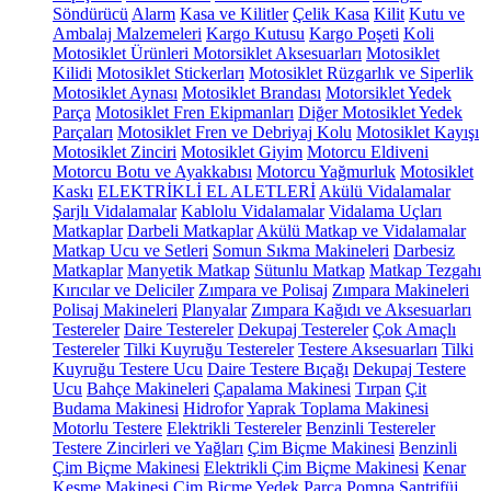
Söndürücü
Alarm
Kasa ve Kilitler
Çelik Kasa
Kilit
Kutu ve
Ambalaj Malzemeleri
Kargo Kutusu
Kargo Poşeti
Koli
Motosiklet Ürünleri
Motorsiklet Aksesuarları
Motosiklet
Kilidi
Motosiklet Stickerları
Motosiklet Rüzgarlık ve Siperlik
Motosiklet Aynası
Motosiklet Brandası
Motorsiklet Yedek
Parça
Motosiklet Fren Ekipmanları
Diğer Motosiklet Yedek
Parçaları
Motosiklet Fren ve Debriyaj Kolu
Motosiklet Kayışı
Motosiklet Zinciri
Motosiklet Giyim
Motorcu Eldiveni
Motorcu Botu ve Ayakkabısı
Motorcu Yağmurluk
Motosiklet
Kaskı
ELEKTRİKLİ EL ALETLERİ
Akülü Vidalamalar
Şarjlı Vidalamalar
Kablolu Vidalamalar
Vidalama Uçları
Matkaplar
Darbeli Matkaplar
Akülü Matkap ve Vidalamalar
Matkap Ucu ve Setleri
Somun Sıkma Makineleri
Darbesiz
Matkaplar
Manyetik Matkap
Sütunlu Matkap
Matkap Tezgahı
Kırıcılar ve Deliciler
Zımpara ve Polisaj
Zımpara Makineleri
Polisaj Makineleri
Planyalar
Zımpara Kağıdı ve Aksesuarları
Testereler
Daire Testereler
Dekupaj Testereler
Çok Amaçlı
Testereler
Tilki Kuyruğu Testereler
Testere Aksesuarları
Tilki
Kuyruğu Testere Ucu
Daire Testere Bıçağı
Dekupaj Testere
Ucu
Bahçe Makineleri
Çapalama Makinesi
Tırpan
Çit
Budama Makinesi
Hidrofor
Yaprak Toplama Makinesi
Motorlu Testere
Elektrikli Testereler
Benzinli Testereler
Testere Zincirleri ve Yağları
Çim Biçme Makinesi
Benzinli
Çim Biçme Makinesi
Elektrikli Çim Biçme Makinesi
Kenar
Kesme Makinesi
Çim Biçme Yedek Parça
Pompa
Santrifüj