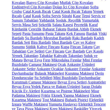
Kovaları
Banyo Çöp Kovaları
Mutfak Çöp Kovaları
Endüstriyel Çöp Kovaları
Dolap İçi Çöp Kovaları
Sofra
Grubu
Çatal,Kaşık,Bıçak
Çatal Kaşık Bıçak Takımı
Yemek
Bıçağı
Çatal
Kaşık
Sofra Servis
Sürahi
Kase
Tepsi
Servis ve
Sunum Tabakları
Yağdanlık
Sosluk, Reçellik
Yumurtalık
Servis Maşa Seti
Şekerlik
Salata Kasesi
Peçetelik
Karaf
Kürdanlık
Çerezlik
Baharat Takımı
Bardak Altlığı
Ekmek
Sepeti
Pasta Sunumu
Pasta Takımı
Kek Fanusu
Bardak
Viski
Bardağı
Su Bardağı
Meşrubat Bardağı
Rakı Bardağı
Kadeh
Bardak Seti
Bira Bardağı
Shot Bardağı
Çay ve Kahve
Sunumu
Sütlük
Kahve Fincanı
Kupa
Fincan Takımı
Çay
Tabakları
Çay Setleri
Çay Fincanı
Çay Bardağı
Çay Kaşığı
Yemek Takımları
Tabaklar
Kahvaltı Takımları
Suluk ve
Matara
Beyaz Eşya
Fırın
Mikrodalga Fırınlar
Mini Fırınlar
Buzdolabı
Çamaşır Makinesi
Ocak
Ankastre Ürünleri
Ankastre Setler
Ankastre Ocaklar
Ankastre Fırınlar
Ankastre
Davlumbazlar
Bulaşık Makineleri
Kurutma Makinesi
Derin
Dondurucular
Su Sebilleri
Mini Buzdolabı
Davlumbazlar
Kurutmalı Çamaşır Makinesi
Beyaz Eşya Setleri
Aspiratörler
Beyaz Eşya Yedek Parça ve Bakım Ürünleri
Şarap Dolabı
Küçük Ev Aletleri
Kızartma ve Pişirme Makineleri
Mısır
Patlatma Makinesi
Fritöz
Ekmek Yapma Makinesi
Ekmek
Kızartma Makinesi
Tost Makinesi
Buharlı Pişirici
Elektrikli
Izgara
Waffle Makinesi
Yumurta Haşlayıcı
Elektrikli Tencere
ve Tava
Pizza Makinesi
Krep Makinesi
Basküller
Yiyecek