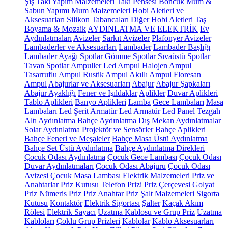
Şiş
Takı Yapım Malzemeleri
Takı Pensesi
Boncuk
Mum &
Sabun Yapımı
Mum Malzemeleri
Hobi Aletleri ve
Aksesuarları
Silikon Tabancaları
Diğer Hobi Aletleri
Taş
Boyama & Mozaik
AYDINLATMA VE ELEKTRİK
Ev
Aydınlatmaları
Avizeler
Sarkıt Avizeler
Plafonyer Avizeler
Lambaderler ve Aksesuarları
Lambader
Lambader Başlığı
Lambader Ayağı
Spotlar
Gömme Spotlar
Sıvaüstü Spotlar
Tavan Spotlar
Ampuller
Led Ampul
Halojen Ampul
Tasarruflu Ampul
Rustik Ampul
Akıllı Ampul
Floresan
Ampul
Abajurlar ve Aksesuarları
Abajur
Abajur Şapkaları
Abajur Ayaklığı
Fener ve Işıldaklar
Aplikler
Duvar Aplikleri
Tablo Aplikleri
Banyo Aplikleri
Lamba
Gece Lambaları
Masa
Lambaları
Led Şerit
Armatür
Led Armatür
Led Panel
Tezgah
Altı Aydınlatma
Bahçe Aydınlatma
Dış Mekan Aydınlatmalar
Solar Aydınlatma
Projektör ve Sensörler
Bahçe Aplikleri
Bahçe Feneri ve Meşaleler
Bahçe Masa Üstü Aydınlatma
Bahçe Set Üstü Aydınlatma
Bahçe Aydınlatma Direkleri
Çocuk Odası Aydınlatma
Çocuk Gece Lambası
Çocuk Odası
Duvar Aydınlatmaları
Çocuk Odası Abajuru
Çocuk Odası
Avizesi
Çocuk Masa Lambası
Elektrik Malzemeleri
Priz ve
Anahtarlar
Priz Kutusu
Telefon Prizi
Priz Çerçevesi
Golyat
Priz
Nümeris Priz
Priz
Anahtar Priz
Şalt Malzemeleri
Sigorta
Kutusu
Kontaktör
Elektrik Sigortası
Şalter
Kaçak Akım
Rölesi
Elektrik Sayacı
Uzatma Kablosu ve Grup Priz
Uzatma
Kabloları
Çoklu Grup Prizleri
Kablolar
Kablo Aksesuarları