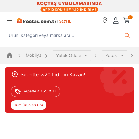
0
Ürün, kategori veya marka ara...
Mobilya
Yatak Odası
Yatak
Sepette %20 İndirim Kazan!
Sepette
4.155,2
TL
Tüm Ürünleri Gör