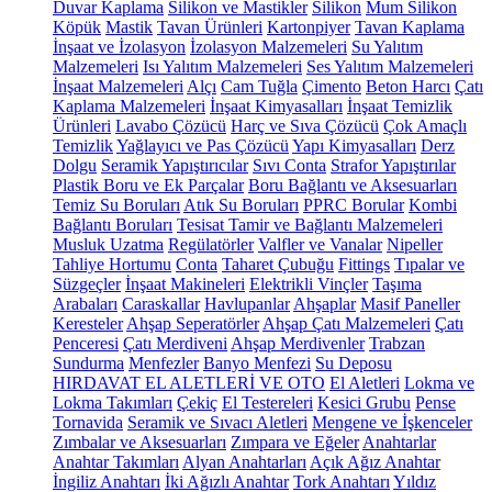
Duvar Kaplama
Silikon ve Mastikler
Silikon
Mum Silikon
Köpük
Mastik
Tavan Ürünleri
Kartonpiyer
Tavan Kaplama
İnşaat ve İzolasyon
İzolasyon Malzemeleri
Su Yalıtım
Malzemeleri
Isı Yalıtım Malzemeleri
Ses Yalıtım Malzemeleri
İnşaat Malzemeleri
Alçı
Cam Tuğla
Çimento
Beton Harcı
Çatı
Kaplama Malzemeleri
İnşaat Kimyasalları
İnşaat Temizlik
Ürünleri
Lavabo Çözücü
Harç ve Sıva Çözücü
Çok Amaçlı
Temizlik
Yağlayıcı ve Pas Çözücü
Yapı Kimyasalları
Derz
Dolgu
Seramik Yapıştırıcılar
Sıvı Conta
Strafor Yapıştırılar
Plastik Boru ve Ek Parçalar
Boru Bağlantı ve Aksesuarları
Temiz Su Boruları
Atık Su Boruları
PPRC Borular
Kombi
Bağlantı Boruları
Tesisat Tamir ve Bağlantı Malzemeleri
Musluk Uzatma
Regülatörler
Valfler ve Vanalar
Nipeller
Tahliye Hortumu
Conta
Taharet Çubuğu
Fittings
Tıpalar ve
Süzgeçler
İnşaat Makineleri
Elektrikli Vinçler
Taşıma
Arabaları
Caraskallar
Havlupanlar
Ahşaplar
Masif Paneller
Keresteler
Ahşap Seperatörler
Ahşap Çatı Malzemeleri
Çatı
Penceresi
Çatı Merdiveni
Ahşap Merdivenler
Trabzan
Sundurma
Menfezler
Banyo Menfezi
Su Deposu
HIRDAVAT EL ALETLERİ VE OTO
El Aletleri
Lokma ve
Lokma Takımları
Çekiç
El Testereleri
Kesici Grubu
Pense
Tornavida
Seramik ve Sıvacı Aletleri
Mengene ve İşkenceler
Zımbalar ve Aksesuarları
Zımpara ve Eğeler
Anahtarlar
Anahtar Takımları
Alyan Anahtarları
Açık Ağız Anahtar
İngiliz Anahtarı
İki Ağızlı Anahtar
Tork Anahtarı
Yıldız