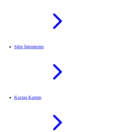
Şifre İşlemlerim
Koçtaş Kartım