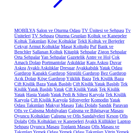
MOBİLYA
Salon ve Oturma Odası
TV Ünitesi ve Sehpası
Tv
Üniteleri
TV Sehpası
Oturma Grupları
Koltuk ve Kanepeler
Koltuk Takımları
Köşe Koltuklar
Tekli Koltuk ve Berjerler
Çekyat
Armut Koltuklar
Masaj Koltuğu
Puf
Bank ve
Benchler
Sallanan Koltuk
Kitaplık
Sehpalar
Zigon Sehpalar
Orta Sehpalar
Yan Sehpalar
Gazetelik
Antre ve Hol
Çok
Amaçlı Dolap
Portmantolar
Askılıklar
Kapı Askısı
Duvar
Askısı
Ayaklı Askılıklar
Dresuar
Ayakkabılık
Yatak Odası
Gardırop
Kapaklı Gardırop
Sürgülü Gardırop
Bez Gardırop
Açık Dolap
Köşe Gardırop
Yüklük
Baza
Tek Kişilik Baza
Çift Kişilik Baza
Yatak Başlığı
Çift Kişilik Yatak Başlığı
Tek
Kişilik Yatak Başlığı
Yatak
Çift Kişilik Yatak
Tek Kişilik
Yatak
Hasta Yatağı
Yatak Pedi & Şiltesi
Karyola
Tek Kişilik
Karyola
Çift Kişilik Karyola
Şifonyerler
Komodin
Yatak
Odası Takımları
Makyaj Masası
Takı Dolabı
Sandık
Paravan
Ofis ve Çalışma Mobilyaları
Çalışma ve Bilgisayar Masası
Oyuncu Koltukları
Çalışma ve Ofis Sandalyeleri
Keson
Ofis
Dolabı
Ofis Koltukları ve Kanepeleri
Ayaklı Küllükler
Laptop
Sehpası
Oyuncu Masası
Toplantı Masası
Ofis Masası ve
Takımları
Yemek Odası
Yemek Odası Takımları
Vitrin
Yemek