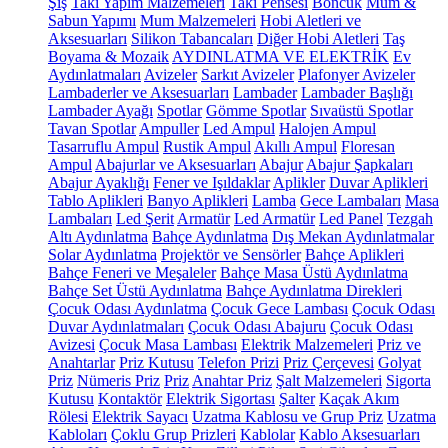
Şiş
Takı Yapım Malzemeleri
Takı Pensesi
Boncuk
Mum &
Sabun Yapımı
Mum Malzemeleri
Hobi Aletleri ve
Aksesuarları
Silikon Tabancaları
Diğer Hobi Aletleri
Taş
Boyama & Mozaik
AYDINLATMA VE ELEKTRİK
Ev
Aydınlatmaları
Avizeler
Sarkıt Avizeler
Plafonyer Avizeler
Lambaderler ve Aksesuarları
Lambader
Lambader Başlığı
Lambader Ayağı
Spotlar
Gömme Spotlar
Sıvaüstü Spotlar
Tavan Spotlar
Ampuller
Led Ampul
Halojen Ampul
Tasarruflu Ampul
Rustik Ampul
Akıllı Ampul
Floresan
Ampul
Abajurlar ve Aksesuarları
Abajur
Abajur Şapkaları
Abajur Ayaklığı
Fener ve Işıldaklar
Aplikler
Duvar Aplikleri
Tablo Aplikleri
Banyo Aplikleri
Lamba
Gece Lambaları
Masa
Lambaları
Led Şerit
Armatür
Led Armatür
Led Panel
Tezgah
Altı Aydınlatma
Bahçe Aydınlatma
Dış Mekan Aydınlatmalar
Solar Aydınlatma
Projektör ve Sensörler
Bahçe Aplikleri
Bahçe Feneri ve Meşaleler
Bahçe Masa Üstü Aydınlatma
Bahçe Set Üstü Aydınlatma
Bahçe Aydınlatma Direkleri
Çocuk Odası Aydınlatma
Çocuk Gece Lambası
Çocuk Odası
Duvar Aydınlatmaları
Çocuk Odası Abajuru
Çocuk Odası
Avizesi
Çocuk Masa Lambası
Elektrik Malzemeleri
Priz ve
Anahtarlar
Priz Kutusu
Telefon Prizi
Priz Çerçevesi
Golyat
Priz
Nümeris Priz
Priz
Anahtar Priz
Şalt Malzemeleri
Sigorta
Kutusu
Kontaktör
Elektrik Sigortası
Şalter
Kaçak Akım
Rölesi
Elektrik Sayacı
Uzatma Kablosu ve Grup Priz
Uzatma
Kabloları
Çoklu Grup Prizleri
Kablolar
Kablo Aksesuarları