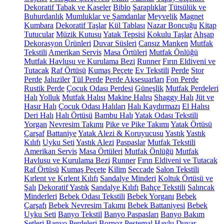
Dekoratif Tabak ve Kaseler
Biblo
Şaraplıklar
Tütsülük ve
Buhurdanlık
Mumluklar ve Şamdanlar
Meyvelik
Magnet
Kumbara
Dekoratif Taşlar
Kül Tablası
Nazar Boncuğu
Kitap
Tutucular
Müzik Kutusu
Yatak Tepsisi
Kokulu Taşlar
Ahşap
Dekorasyon Ürünleri
Duvar Süsleri
Cansız Manken
Mutfak
Tekstili
Amerikan Servis
Masa Örtüleri
Mutfak Önlüğü
Mutfak Havlusu ve Kurulama Bezi
Runner
Fırın Eldiveni ve
Tutacak
Raf Örtüsü
Kumaş Peçete
Ev Tekstili
Perde
Stor
Perde
Jaluziler
Tül Perde
Perde Aksesuarları
Fon Perde
Rustik Perde
Çocuk Odası Perdesi
Güneşlik
Mutfak Perdeleri
Halı
Yolluk
Mutfak Halısı
Makine Halısı
Shaggy Halı
Jüt ve
Hasır Halı
Çocuk Odası Halıları
Halı Kaydırmazı
El Halısı
Deri Halı
Halı Örtüsü
Bambu Halı
Yatak Odası Tekstili
Yorgan
Nevresim Takımı
Pike ve Pike Takımı
Yatak Örtüsü
Çarşaf
Battaniye
Yatak Alezi & Koruyucusu
Yastık
Yastık
Kılıfı
Uyku Seti
Yastık Alezi
Paspaslar
Mutfak Tekstili
Amerikan Servis
Masa Örtüleri
Mutfak Önlüğü
Mutfak
Havlusu ve Kurulama Bezi
Runner
Fırın Eldiveni ve Tutacak
Raf Örtüsü
Kumaş Peçete
Kilim
Seccade
Salon Tekstili
Kırlent ve Kırlent Kılıfı
Sandalye Minderi
Koltuk Örtüsü ve
Şalı
Dekoratif Yastık
Sandalye Kılıfı
Bahçe Tekstili
Salıncak
Minderleri
Bebek Odası Tekstili
Bebek Yorganı
Bebek
Çarşafı
Bebek Nevresim Takımı
Bebek Battaniyesi
Bebek
Uyku Seti
Banyo Tekstil
Banyo Paspasları
Banyo Bakım
Setleri
Banyo Perdeleri
Bornoz
Peştemal
Havlu
Duvar