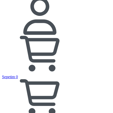
Sepetim
0