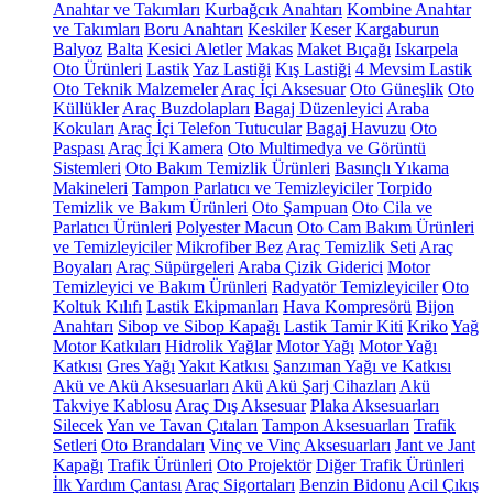
Anahtar ve Takımları
Kurbağcık Anahtarı
Kombine Anahtar
ve Takımları
Boru Anahtarı
Keskiler
Keser
Kargaburun
Balyoz
Balta
Kesici Aletler
Makas
Maket Bıçağı
Iskarpela
Oto Ürünleri
Lastik
Yaz Lastiği
Kış Lastiği
4 Mevsim Lastik
Oto Teknik Malzemeler
Araç İçi Aksesuar
Oto Güneşlik
Oto
Küllükler
Araç Buzdolapları
Bagaj Düzenleyici
Araba
Kokuları
Araç İçi Telefon Tutucular
Bagaj Havuzu
Oto
Paspası
Araç İçi Kamera
Oto Multimedya ve Görüntü
Sistemleri
Oto Bakım Temizlik Ürünleri
Basınçlı Yıkama
Makineleri
Tampon Parlatıcı ve Temizleyiciler
Torpido
Temizlik ve Bakım Ürünleri
Oto Şampuan
Oto Cila ve
Parlatıcı Ürünleri
Polyester Macun
Oto Cam Bakım Ürünleri
ve Temizleyiciler
Mikrofiber Bez
Araç Temizlik Seti
Araç
Boyaları
Araç Süpürgeleri
Araba Çizik Giderici
Motor
Temizleyici ve Bakım Ürünleri
Radyatör Temizleyiciler
Oto
Koltuk Kılıfı
Lastik Ekipmanları
Hava Kompresörü
Bijon
Anahtarı
Sibop ve Sibop Kapağı
Lastik Tamir Kiti
Kriko
Yağ
Motor Katkıları
Hidrolik Yağlar
Motor Yağı
Motor Yağı
Katkısı
Gres Yağı
Yakıt Katkısı
Şanzıman Yağı ve Katkısı
Akü ve Akü Aksesuarları
Akü
Akü Şarj Cihazları
Akü
Takviye Kablosu
Araç Dış Aksesuar
Plaka Aksesuarları
Silecek
Yan ve Tavan Çıtaları
Tampon Aksesuarları
Trafik
Setleri
Oto Brandaları
Vinç ve Vinç Aksesuarları
Jant ve Jant
Kapağı
Trafik Ürünleri
Oto Projektör
Diğer Trafik Ürünleri
İlk Yardım Çantası
Araç Sigortaları
Benzin Bidonu
Acil Çıkış