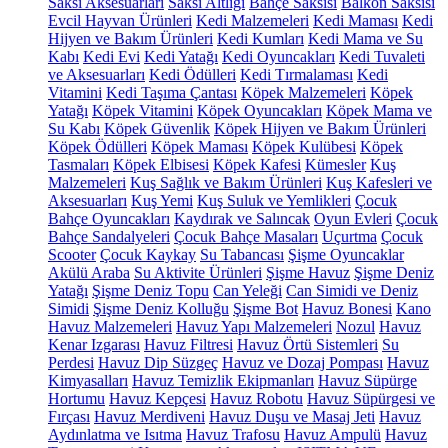
Saksı Aksesuarları
Saksı Altlığı
Bahçe Saksısı
Balkon Saksısı
Evcil Hayvan Ürünleri
Kedi Malzemeleri
Kedi Maması
Kedi
Hijyen ve Bakım Ürünleri
Kedi Kumları
Kedi Mama ve Su
Kabı
Kedi Evi
Kedi Yatağı
Kedi Oyuncakları
Kedi Tuvaleti
ve Aksesuarları
Kedi Ödülleri
Kedi Tırmalaması
Kedi
Vitamini
Kedi Taşıma Çantası
Köpek Malzemeleri
Köpek
Yatağı
Köpek Vitamini
Köpek Oyuncakları
Köpek Mama ve
Su Kabı
Köpek Güvenlik
Köpek Hijyen ve Bakım Ürünleri
Köpek Ödülleri
Köpek Maması
Köpek Kulübesi
Köpek
Tasmaları
Köpek Elbisesi
Köpek Kafesi
Kümesler
Kuş
Malzemeleri
Kuş Sağlık ve Bakım Ürünleri
Kuş Kafesleri ve
Aksesuarları
Kuş Yemi
Kuş Suluk ve Yemlikleri
Çocuk
Bahçe Oyuncakları
Kaydırak ve Salıncak
Oyun Evleri
Çocuk
Bahçe Sandalyeleri
Çocuk Bahçe Masaları
Uçurtma
Çocuk
Scooter
Çocuk Kaykay
Su Tabancası
Şişme Oyuncaklar
Akülü Araba
Su Aktivite Ürünleri
Şişme Havuz
Şişme Deniz
Yatağı
Şişme Deniz Topu
Can Yeleği
Can Simidi ve Deniz
Simidi
Şişme Deniz Kolluğu
Şişme Bot
Havuz Bonesi
Kano
Havuz Malzemeleri
Havuz Yapı Malzemeleri
Nozul
Havuz
Kenar Izgarası
Havuz Filtresi
Havuz Örtü Sistemleri
Su
Perdesi
Havuz Dip Süzgeç
Havuz ve Dozaj Pompası
Havuz
Kimyasalları
Havuz Temizlik Ekipmanları
Havuz Süpürge
Hortumu
Havuz Kepçesi
Havuz Robotu
Havuz Süpürgesi ve
Fırçası
Havuz Merdiveni
Havuz Duşu ve Masaj Jeti
Havuz
Aydınlatma ve Isıtma
Havuz Trafosu
Havuz Ampulü
Havuz