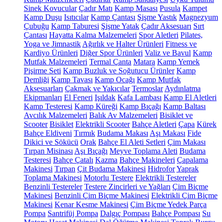
Sinek Kovucular
Çadır Matı
Kamp Masası
Pusula
Kampet
Kamp Duşu
Isıtıcılar
Kamp Çantası
Şişme Yastık
Magnezyum
Çubuğu
Kamp Taburesi
Şişme Yatak
Çadır Aksesuarı
Sırt
Çantası
Hayatta Kalma Malzemeleri
Spor Aletleri
Pilates,
Yoga ve Jimnastik
Ağırlık ve Halter Ürünleri
Fitness ve
Kardiyo Ürünleri
Diğer Spor Ürünleri
Valiz ve Bavul
Kamp
Mutfak Malzemeleri
Termal Çanta
Matara
Kamp Yemek
Pişirme Seti
Kamp Buzluk ve Soğutucu Ürünler
Kamp
Demliği
Kamp Tavası
Kamp Ocağı
Kamp Mutfak
Aksesuarları
Çakmak ve Yakıcılar
Termoslar
Aydınlatma
Ekipmanları
El Feneri
Işıldak
Kafa Lambası
Kamp El Aletleri
Kamp Testeresi
Kamp Küreği
Kamp Bıçağı
Kamp Baltası
Avcılık Malzemeleri
Balık Av Malzemeleri
Bisiklet ve
Scooter
Bisiklet
Elektrikli Scooter
Bahçe Aletleri
Çapa
Kürek
Bahçe Eldiveni
Tırmık
Budama Makası
Aşı Makası
Fide
Dikici ve Sökücü
Orak
Bahçe El Aleti Setleri
Çim Makası
Tırpan Misinası
Aşı Bıçağı
Meyve Toplama Aleti
Budama
Testeresi
Bahçe Çatalı
Kazma
Bahçe Makineleri
Çapalama
Makinesi
Tırpan
Çit Budama Makinesi
Hidrofor
Yaprak
Toplama Makinesi
Motorlu Testere
Elektrikli Testereler
Benzinli Testereler
Testere Zincirleri ve Yağları
Çim Biçme
Makinesi
Benzinli Çim Biçme Makinesi
Elektrikli Çim Biçme
Makinesi
Kenar Kesme Makinesi
Çim Biçme Yedek Parça
Pompa
Santrifüj Pompa
Dalgıç Pompası
Bahçe Pompası
Su