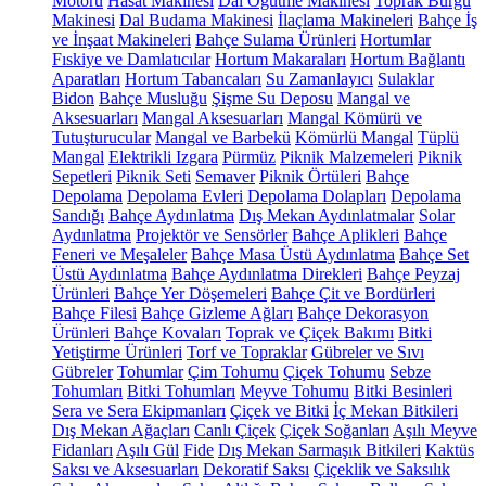
Motoru
Hasat Makinesi
Dal Öğütme Makinesi
Toprak Burgu
Makinesi
Dal Budama Makinesi
İlaçlama Makineleri
Bahçe İş
ve İnşaat Makineleri
Bahçe Sulama Ürünleri
Hortumlar
Fıskiye ve Damlatıcılar
Hortum Makaraları
Hortum Bağlantı
Aparatları
Hortum Tabancaları
Su Zamanlayıcı
Sulaklar
Bidon
Bahçe Musluğu
Şişme Su Deposu
Mangal ve
Aksesuarları
Mangal Aksesuarları
Mangal Kömürü ve
Tutuşturucular
Mangal ve Barbekü
Kömürlü Mangal
Tüplü
Mangal
Elektrikli Izgara
Pürmüz
Piknik Malzemeleri
Piknik
Sepetleri
Piknik Seti
Semaver
Piknik Örtüleri
Bahçe
Depolama
Depolama Evleri
Depolama Dolapları
Depolama
Sandığı
Bahçe Aydınlatma
Dış Mekan Aydınlatmalar
Solar
Aydınlatma
Projektör ve Sensörler
Bahçe Aplikleri
Bahçe
Feneri ve Meşaleler
Bahçe Masa Üstü Aydınlatma
Bahçe Set
Üstü Aydınlatma
Bahçe Aydınlatma Direkleri
Bahçe Peyzaj
Ürünleri
Bahçe Yer Döşemeleri
Bahçe Çit ve Bordürleri
Bahçe Filesi
Bahçe Gizleme Ağları
Bahçe Dekorasyon
Ürünleri
Bahçe Kovaları
Toprak ve Çiçek Bakımı
Bitki
Yetiştirme Ürünleri
Torf ve Topraklar
Gübreler ve Sıvı
Gübreler
Tohumlar
Çim Tohumu
Çiçek Tohumu
Sebze
Tohumları
Bitki Tohumları
Meyve Tohumu
Bitki Besinleri
Sera ve Sera Ekipmanları
Çiçek ve Bitki
İç Mekan Bitkileri
Dış Mekan Ağaçları
Canlı Çiçek
Çiçek Soğanları
Aşılı Meyve
Fidanları
Aşılı Gül
Fide
Dış Mekan Sarmaşık Bitkileri
Kaktüs
Saksı ve Aksesuarları
Dekoratif Saksı
Çiçeklik ve Saksılık