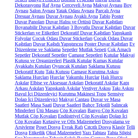
Dekorasyonu
Raf
Ayna
Çerçeveli Ayna
Makyaj Aynası
Boy
Aynası
Salon Aynası
Yatak Odası Aynası
Parçalı Ayna
Dresuar Aynası
Duvar Aynası
Ayaklı Ayna
Tablo
Poster
Duvar Panoları
Duvar Halısı ve Örtüsü
Duvar Kağıtları
Boyanabilir Duvar Kağıtları
3 Boyutlu Duvar Kağıtları
Duvar
Stickerları ve Etiketleri
Dekoratif Duvar Kağıtları
Yapışkanlı
Folyolar
Çocuk Odası Duvar Stickerları
Çocuk Odası Duvar
Kağıtları
Duvar Kağıdı Yapıştırıcısı
Poster Duvar Kağıtları
Ev
Düzenleme ve Saklama
Sepetler
Mutfak Sepeti
Çok Amaçlı
Sepetler
Dekoratif Sepetler
Çamaşır Sepetleri
Kutular
Makyaj
Kutusu ve Organizerleri
Plastik Kutular
Kumaş Kutular
Ayakkabı Kutuları
Oyuncak Kutuları
Saklama Kutusu
Dekoratif Kutu
Takı Kutusu
Çamaşır Kurutma Askısı
Saklama Hurçları
Hurçlar
Vakumlu Hurçlar
Halı Hurcu
Askılar
Elbise ve Aksesuar Askıları
Dekoratif Askılar
Kapı
Arkası Askıları
Yapışkanlı Askılar
Vestiyer Askısı
Takı Askısı
Bavul İçi Düzenleyici
Kurutma Makinesi Topu
Şemsiye
Dolap İçi Düzenleyici
Makyaj Çantası
Duvar ve Masa
Saatleri
Masa Saati
Duvar Saatleri
Bahçe Tekstili
Salıncak
Minderleri
Ütü Masası
Çöp Kovaları
Banyo Çöp Kovaları
Mutfak Çöp Kovaları
Endüstriyel Çöp Kovaları
Dolap İçi
Çöp Kovaları
Kırtasiye ve Ofis Malzemeleri
Dosyalama ve
Arşivleme
Poşet Dosya
Evrak Rafı
Çıtçıtlı Dosya
Klasör
Telli
Dosya
Etiketlik
Okul Malzemeleri
Yazı Tahtası
Tahta Silgisi