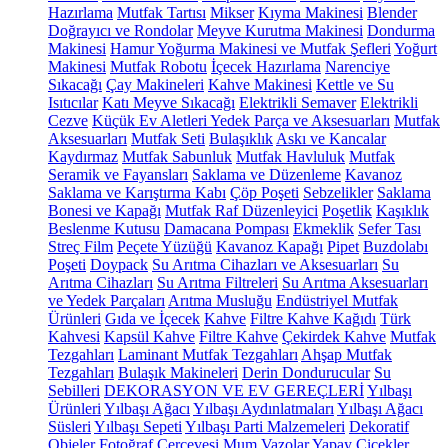
Hazırlama
Mutfak Tartısı
Mikser
Kıyma Makinesi
Blender
Doğrayıcı ve Rondolar
Meyve Kurutma Makinesi
Dondurma
Makinesi
Hamur Yoğurma Makinesi ve Mutfak Şefleri
Yoğurt
Makinesi
Mutfak Robotu
İçecek Hazırlama
Narenciye
Sıkacağı
Çay Makineleri
Kahve Makinesi
Kettle ve Su
Isıtıcılar
Katı Meyve Sıkacağı
Elektrikli Semaver
Elektrikli
Cezve
Küçük Ev Aletleri Yedek Parça ve Aksesuarları
Mutfak
Aksesuarları
Mutfak Seti
Bulaşıklık
Askı ve Kancalar
Kaydırmaz
Mutfak Sabunluk
Mutfak Havluluk
Mutfak
Seramik ve Fayansları
Saklama ve Düzenleme
Kavanoz
Saklama ve Karıştırma Kabı
Çöp Poşeti
Sebzelikler
Saklama
Bonesi ve Kapağı
Mutfak Raf Düzenleyici
Poşetlik
Kaşıklık
Beslenme Kutusu
Damacana Pompası
Ekmeklik
Sefer Tası
Streç Film
Peçete Yüzüğü
Kavanoz Kapağı
Pipet
Buzdolabı
Poşeti
Doypack
Su Arıtma Cihazları ve Aksesuarları
Su
Arıtma Cihazları
Su Arıtma Filtreleri
Su Arıtma Aksesuarları
ve Yedek Parçaları
Arıtma Musluğu
Endüstriyel Mutfak
Ürünleri
Gıda ve İçecek
Kahve
Filtre Kahve Kağıdı
Türk
Kahvesi
Kapsül Kahve
Filtre Kahve
Çekirdek Kahve
Mutfak
Tezgahları
Laminant Mutfak Tezgahları
Ahşap Mutfak
Tezgahları
Bulaşık Makineleri
Derin Dondurucular
Su
Sebilleri
DEKORASYON VE EV GEREÇLERİ
Yılbaşı
Ürünleri
Yılbaşı Ağacı
Yılbaşı Aydınlatmaları
Yılbaşı Ağacı
Süsleri
Yılbaşı Sepeti
Yılbaşı Parti Malzemeleri
Dekoratif
Objeler
Fotoğraf Çerçevesi
Mum
Vazolar
Yapay Çiçekler