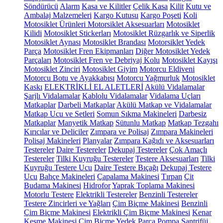
Söndürücü
Alarm
Kasa ve Kilitler
Çelik Kasa
Kilit
Kutu ve
Ambalaj Malzemeleri
Kargo Kutusu
Kargo Poşeti
Koli
Motosiklet Ürünleri
Motorsiklet Aksesuarları
Motosiklet
Kilidi
Motosiklet Stickerları
Motosiklet Rüzgarlık ve Siperlik
Motosiklet Aynası
Motosiklet Brandası
Motorsiklet Yedek
Parça
Motosiklet Fren Ekipmanları
Diğer Motosiklet Yedek
Parçaları
Motosiklet Fren ve Debriyaj Kolu
Motosiklet Kayışı
Motosiklet Zinciri
Motosiklet Giyim
Motorcu Eldiveni
Motorcu Botu ve Ayakkabısı
Motorcu Yağmurluk
Motosiklet
Kaskı
ELEKTRİKLİ EL ALETLERİ
Akülü Vidalamalar
Şarjlı Vidalamalar
Kablolu Vidalamalar
Vidalama Uçları
Matkaplar
Darbeli Matkaplar
Akülü Matkap ve Vidalamalar
Matkap Ucu ve Setleri
Somun Sıkma Makineleri
Darbesiz
Matkaplar
Manyetik Matkap
Sütunlu Matkap
Matkap Tezgahı
Kırıcılar ve Deliciler
Zımpara ve Polisaj
Zımpara Makineleri
Polisaj Makineleri
Planyalar
Zımpara Kağıdı ve Aksesuarları
Testereler
Daire Testereler
Dekupaj Testereler
Çok Amaçlı
Testereler
Tilki Kuyruğu Testereler
Testere Aksesuarları
Tilki
Kuyruğu Testere Ucu
Daire Testere Bıçağı
Dekupaj Testere
Ucu
Bahçe Makineleri
Çapalama Makinesi
Tırpan
Çit
Budama Makinesi
Hidrofor
Yaprak Toplama Makinesi
Motorlu Testere
Elektrikli Testereler
Benzinli Testereler
Testere Zincirleri ve Yağları
Çim Biçme Makinesi
Benzinli
Çim Biçme Makinesi
Elektrikli Çim Biçme Makinesi
Kenar
Kesme Makinesi
Çim Biçme Yedek Parça
Pompa
Santrifüj