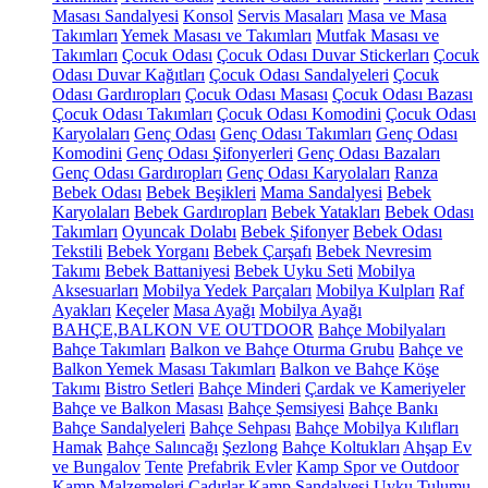
Masası Sandalyesi
Konsol
Servis Masaları
Masa ve Masa
Takımları
Yemek Masası ve Takımları
Mutfak Masası ve
Takımları
Çocuk Odası
Çocuk Odası Duvar Stickerları
Çocuk
Odası Duvar Kağıtları
Çocuk Odası Sandalyeleri
Çocuk
Odası Gardıropları
Çocuk Odası Masası
Çocuk Odası Bazası
Çocuk Odası Takımları
Çocuk Odası Komodini
Çocuk Odası
Karyolaları
Genç Odası
Genç Odası Takımları
Genç Odası
Komodini
Genç Odası Şifonyerleri
Genç Odası Bazaları
Genç Odası Gardıropları
Genç Odası Karyolaları
Ranza
Bebek Odası
Bebek Beşikleri
Mama Sandalyesi
Bebek
Karyolaları
Bebek Gardıropları
Bebek Yatakları
Bebek Odası
Takımları
Oyuncak Dolabı
Bebek Şifonyer
Bebek Odası
Tekstili
Bebek Yorganı
Bebek Çarşafı
Bebek Nevresim
Takımı
Bebek Battaniyesi
Bebek Uyku Seti
Mobilya
Aksesuarları
Mobilya Yedek Parçaları
Mobilya Kulpları
Raf
Ayakları
Keçeler
Masa Ayağı
Mobilya Ayağı
BAHÇE,BALKON VE OUTDOOR
Bahçe Mobilyaları
Bahçe Takımları
Balkon ve Bahçe Oturma Grubu
Bahçe ve
Balkon Yemek Masası Takımları
Balkon ve Bahçe Köşe
Takımı
Bistro Setleri
Bahçe Minderi
Çardak ve Kameriyeler
Bahçe ve Balkon Masası
Bahçe Şemsiyesi
Bahçe Bankı
Bahçe Sandalyeleri
Bahçe Sehpası
Bahçe Mobilya Kılıfları
Hamak
Bahçe Salıncağı
Şezlong
Bahçe Koltukları
Ahşap Ev
ve Bungalov
Tente
Prefabrik Evler
Kamp Spor ve Outdoor
Kamp Malzemeleri
Çadırlar
Kamp Sandalyesi
Uyku Tulumu