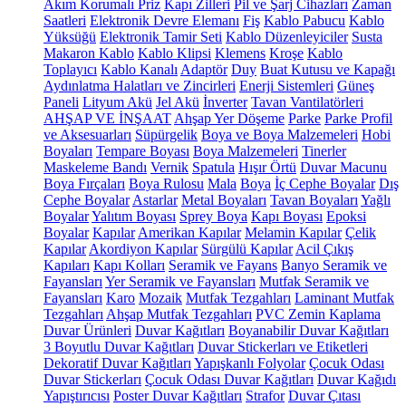
Akım Korumalı Priz
Kapı Zilleri
Pil ve Şarj Cihazları
Zaman
Saatleri
Elektronik Devre Elemanı
Fiş
Kablo Pabucu
Kablo
Yüksüğü
Elektronik Tamir Seti
Kablo Düzenleyiciler
Susta
Makaron Kablo
Kablo Klipsi
Klemens
Kroşe
Kablo
Toplayıcı
Kablo Kanalı
Adaptör
Duy
Buat Kutusu ve Kapağı
Aydınlatma Halatları ve Zincirleri
Enerji Sistemleri
Güneş
Paneli
Lityum Akü
Jel Akü
İnverter
Tavan Vantilatörleri
AHŞAP VE İNŞAAT
Ahşap Yer Döşeme
Parke
Parke Profil
ve Aksesuarları
Süpürgelik
Boya ve Boya Malzemeleri
Hobi
Boyaları
Tempare Boyası
Boya Malzemeleri
Tinerler
Maskeleme Bandı
Vernik
Spatula
Hışır Örtü
Duvar Macunu
Boya Fırçaları
Boya Rulosu
Mala
Boya
İç Cephe Boyalar
Dış
Cephe Boyalar
Astarlar
Metal Boyaları
Tavan Boyaları
Yağlı
Boyalar
Yalıtım Boyası
Sprey Boya
Kapı Boyası
Epoksi
Boyalar
Kapılar
Amerikan Kapılar
Melamin Kapılar
Çelik
Kapılar
Akordiyon Kapılar
Sürgülü Kapılar
Acil Çıkış
Kapıları
Kapı Kolları
Seramik ve Fayans
Banyo Seramik ve
Fayansları
Yer Seramik ve Fayansları
Mutfak Seramik ve
Fayansları
Karo
Mozaik
Mutfak Tezgahları
Laminant Mutfak
Tezgahları
Ahşap Mutfak Tezgahları
PVC Zemin Kaplama
Duvar Ürünleri
Duvar Kağıtları
Boyanabilir Duvar Kağıtları
3 Boyutlu Duvar Kağıtları
Duvar Stickerları ve Etiketleri
Dekoratif Duvar Kağıtları
Yapışkanlı Folyolar
Çocuk Odası
Duvar Stickerları
Çocuk Odası Duvar Kağıtları
Duvar Kağıdı
Yapıştırıcısı
Poster Duvar Kağıtları
Strafor
Duvar Çıtası