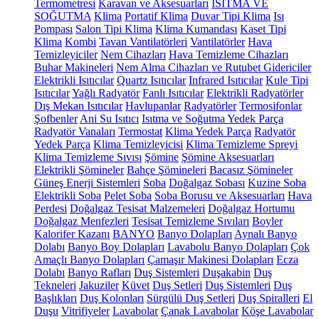
Termometresi
Karavan ve Aksesuarları
ISITMA VE
SOĞUTMA
Klima
Portatif Klima
Duvar Tipi Klima
Isı
Pompası
Salon Tipi Klima
Klima Kumandası
Kaset Tipi
Klima
Kombi
Tavan Vantilatörleri
Vantilatörler
Hava
Temizleyiciler
Nem Cihazları
Hava Temizleme Cihazları
Buhar Makineleri
Nem Alma Cihazları ve Rutubet Gidericiler
Elektrikli Isıtıcılar
Quartz Isıtıcılar
Infrared Isıtıcılar
Kule Tipi
Isıtıcılar
Yağlı Radyatör
Fanlı Isıtıcılar
Elektrikli Radyatörler
Dış Mekan Isıtıcılar
Havlupanlar
Radyatörler
Termosifonlar
Şofbenler
Ani Su Isıtıcı
Isıtma ve Soğutma Yedek Parça
Radyatör Vanaları
Termostat
Klima Yedek Parça
Radyatör
Yedek Parça
Klima Temizleyicisi
Klima Temizleme Spreyi
Klima Temizleme Sıvısı
Şömine
Şömine Aksesuarları
Elektrikli Şömineler
Bahçe Şömineleri
Bacasız Şömineler
Güneş Enerji Sistemleri
Soba
Doğalgaz Sobası
Kuzine Soba
Elektrikli Soba
Pelet Soba
Soba Borusu ve Aksesuarları
Hava
Perdesi
Doğalgaz Tesisat Malzemeleri
Doğalgaz Hortumu
Doğalgaz Menfezleri
Tesisat Temizleme Sıvıları
Boyler
Kalorifer Kazanı
BANYO
Banyo Dolapları
Aynalı Banyo
Dolabı
Banyo Boy Dolapları
Lavabolu Banyo Dolapları
Çok
Amaçlı Banyo Dolapları
Çamaşır Makinesi Dolapları
Ecza
Dolabı
Banyo Rafları
Duş Sistemleri
Duşakabin
Duş
Tekneleri
Jakuziler
Küvet
Duş Setleri
Duş Sistemleri
Duş
Başlıkları
Duş Kolonları
Sürgülü Duş Setleri
Duş Spiralleri
El
Duşu
Vitrifiyeler
Lavabolar
Çanak Lavabolar
Köşe Lavabolar