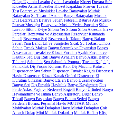
Dolap Uyumlu Lavabo
Ayaklı Lavabolar
Klozet
Duvara Sıfır
Klozetler
Asma Klozetler
Klozet Kapakları
Pisuvar
Tuvalet
Taşı
Batarya ve Musluklar
Lavabo Bataryaları
Mutfak
Bataryaları
Su Tasarruf Aparatı
Banyo Bataryaları
Musluk
Duş Bataryaları
Batarya Setleri
Fotoselli Batarya
Ara Musluk
Pisuvar Musluğu
Batarya ve Musluk Yedek Parçaları
Sifon
Lavabo Sifonu
Eviye Sifonu
Yer Sifonu
Sifon Aksesuarları ve
Parçaları
Rezervuar ve Aksesuarları
Rezervuar Kumanda
Paneli
Rezervuar Seti
Rezervuar İç Takımı
Banyo Bakım
Setleri
Yara Bandı
Lif ve Süngerler
Sıcak Su Torbası
Cımbız
Sabun
Tırnak Makası
Banyo Seramik ve Fayansları
Banyo
Aksesuarları
Tuvalet ve Klozet Fırçaları
Ayaklı Fırçalık ve
Kağıtlık Seti
Duş Rafı
Banyo Aynaları
Banyo Askısı
Banyo
Taburesi
Sabunluk
Sıvı Sabunluk Pompası
Tuvalet Kağıtlığı
Pamukluk
Diş Fırçası Koruma Kabı
Diş Macunu Kutusu
Dispenserler
Sıvı Sabun Dispenseri
Tuvalet Kağıdı Dispenseri
Havlu Dispenseri
Klozet Kapak Örtüsü Dispenseri
El
Kurutma Cihazları
Banyo Etajeri
Banyo Düzenleyicileri
Banyo Seti
Diş Fırçalık
Havluluk
Banyo Kaydırmazı
Duş
Perde Askısı
Yaşlı ve Bedensel Engelli Banyo Ürünleri
Banyo
Havalandırma ve Isıtma
Banyo Aspiratörü
Diğer
Banyo
Tekstil
Banyo Paspasları
Banyo Bakım Setleri
Banyo
Perdeleri
Bornoz
Peştemal
Havlu
MUTFAK
Mutfak
Mobilyaları
Mutfak Dolapları
Hazır Mutfak Dolapları
Çok
Amaçlı Dolap
Mini Mutfak Dolapları
Mutfak Rafları
Köşe