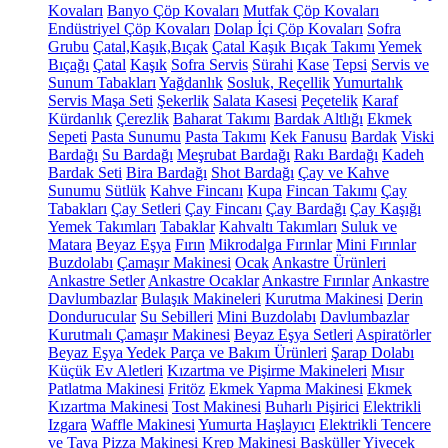
Kovaları
Banyo Çöp Kovaları
Mutfak Çöp Kovaları
Endüstriyel Çöp Kovaları
Dolap İçi Çöp Kovaları
Sofra
Grubu
Çatal,Kaşık,Bıçak
Çatal Kaşık Bıçak Takımı
Yemek
Bıçağı
Çatal
Kaşık
Sofra Servis
Sürahi
Kase
Tepsi
Servis ve
Sunum Tabakları
Yağdanlık
Sosluk, Reçellik
Yumurtalık
Servis Maşa Seti
Şekerlik
Salata Kasesi
Peçetelik
Karaf
Kürdanlık
Çerezlik
Baharat Takımı
Bardak Altlığı
Ekmek
Sepeti
Pasta Sunumu
Pasta Takımı
Kek Fanusu
Bardak
Viski
Bardağı
Su Bardağı
Meşrubat Bardağı
Rakı Bardağı
Kadeh
Bardak Seti
Bira Bardağı
Shot Bardağı
Çay ve Kahve
Sunumu
Sütlük
Kahve Fincanı
Kupa
Fincan Takımı
Çay
Tabakları
Çay Setleri
Çay Fincanı
Çay Bardağı
Çay Kaşığı
Yemek Takımları
Tabaklar
Kahvaltı Takımları
Suluk ve
Matara
Beyaz Eşya
Fırın
Mikrodalga Fırınlar
Mini Fırınlar
Buzdolabı
Çamaşır Makinesi
Ocak
Ankastre Ürünleri
Ankastre Setler
Ankastre Ocaklar
Ankastre Fırınlar
Ankastre
Davlumbazlar
Bulaşık Makineleri
Kurutma Makinesi
Derin
Dondurucular
Su Sebilleri
Mini Buzdolabı
Davlumbazlar
Kurutmalı Çamaşır Makinesi
Beyaz Eşya Setleri
Aspiratörler
Beyaz Eşya Yedek Parça ve Bakım Ürünleri
Şarap Dolabı
Küçük Ev Aletleri
Kızartma ve Pişirme Makineleri
Mısır
Patlatma Makinesi
Fritöz
Ekmek Yapma Makinesi
Ekmek
Kızartma Makinesi
Tost Makinesi
Buharlı Pişirici
Elektrikli
Izgara
Waffle Makinesi
Yumurta Haşlayıcı
Elektrikli Tencere
ve Tava
Pizza Makinesi
Krep Makinesi
Basküller
Yiyecek