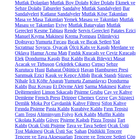
Mutfak Dolapları
Mutfak Boy Dolabı
Kiler Dolabı
Ekmek ve
Sebze Dolabı
Tabureler
Sandalye
Mutfak Sandalyeleri
Bar
Sandalyeleri
Katlanır Sandalyeler
Mutfak Köşe Takımları
Masa ve Masa Takımları
Yemek Masası ve Takımları
Mutfak
Masası ve Takımları
Eviye
Mutfak Bataryaları
Mutfak
Gereçleri
Kesme Tahtası
Rende
Servis Gereçleri
Patates Ezici
Manuel Kıyma Makinesi
Krema Pompası
Dilimleyici
Doğrayıcı
Yumurta Fırçası
Bıçak ve Bıçak Setleri
Yağ
Sıçratmaz
Soyucu, Oyacak
Ölçü Kabı ve Kaşığı
Merdane ve
Oklava
Hamur Açma Matı
Fındık Kıracağı ve Ceviz Kıracağı
Elek
Dondurma Kaşığı
Buz Kalıbı
Bıçak Bileyici Masat
Açacak ve Tirbuşon
Çekirdek Çıkarıcı
Çırpıcı
Sebze
Kurutucu
Huni
Baharat Öğütücü
Havan
Hamburger Presi
Sarımsak Ezici
Kaşık ve Kepçe Altlığı
Bıçak Standı
Süzgeç
Nihale
İçli Köfte Aparatı
Yumurta Zamanlayıcı
Dondurma
Kalıbı
Buz Kovası
Et Dövme Aleti
Sarma Makinesi
Kahve
Değirmenleri
Limon Sıkacağı
Pişirme Grubu
Çay ve Kahve
Demleme
French Press
Dripper
Chemex
Cezve
Çay Süzgeci
Demlik
Moka Pot
Çaydanlık
Kahve Filtresi
Sifon Kahve
Fırında Pişirme
Pasta Kalıbı
Kurabiye Kalıbı
Fırın Tepsisi
Cam Tepsi
Alüminyum Folyo
Kek Kalıbı
Muffin Kalıbı
Çikolata Kalıbı
Güveç
Pişirme Kağıdı
Pizza Tepsisi
Tart
Kalıbı
Ocak Üstü Pişirme
Tava ve Tava Setleri
Ocak Üstü
Tost Makinesi
Ocak Üstü Sac
Sahan
Düdüklü Tencere
Tencere ve Tava Aksesuarları
Tencere ve Tencere Setleri
Çöp