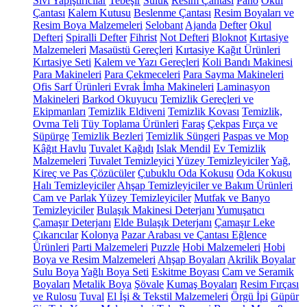
Sıvı Yapıştırıcılar
Tebeşir
Suluk
Resim Çantası
Pano
Okul
Çantası
Kalem Kutusu
Beslenme Çantası
Resim Boyaları ve
Resim Boya Malzemeleri
Selobant
Ajanda
Defter
Okul
Defteri
Spiralli Defter
Fihrist
Not Defteri
Bloknot
Kırtasiye
Malzemeleri
Masaüstü Gereçleri
Kırtasiye Kağıt Ürünleri
Kırtasiye Seti
Kalem ve Yazı Gereçleri
Koli Bandı Makinesi
Para Makineleri
Para Çekmeceleri
Para Sayma Makineleri
Ofis Sarf Ürünleri
Evrak İmha Makineleri
Laminasyon
Makineleri
Barkod Okuyucu
Temizlik Gereçleri ve
Ekipmanları
Temizlik Eldiveni
Temizlik Kovası
Temizlik,
Ovma Teli
Tüy Toplama Ürünleri
Faraş
Çekpas
Fırça ve
Süpürge
Temizlik Bezleri
Temizlik Süngeri
Paspas ve Mop
Kâğıt Havlu
Tuvalet Kağıdı
Islak Mendil
Ev Temizlik
Malzemeleri
Tuvalet Temizleyici
Yüzey Temizleyiciler
Yağ,
Kireç ve Pas Çözücüler
Çubuklu Oda Kokusu
Oda Kokusu
Halı Temizleyiciler
Ahşap Temizleyiciler ve Bakım Ürünleri
Cam ve Parlak Yüzey Temizleyiciler
Mutfak ve Banyo
Temizleyiciler
Bulaşık Makinesi Deterjanı
Yumuşatıcı
Çamaşır Deterjanı
Elde Bulaşık Deterjanı
Çamaşır Leke
Çıkarıcılar
Kolonya
Pazar Arabası ve Çantası
Eğlence
Ürünleri
Parti Malzemeleri
Puzzle
Hobi Malzemeleri
Hobi
Boya ve Resim Malzemeleri
Ahşap Boyaları
Akrilik Boyalar
Sulu Boya
Yağlı Boya Seti
Eskitme Boyası
Cam ve Seramik
Boyaları
Metalik Boya
Şövale
Kumaş Boyaları
Resim Fırçası
ve Rulosu
Tuval
El İşi & Tekstil Malzemeleri
Örgü İpi
Güpür