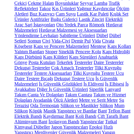
Çekici
Çekme Halatı
Boyunluklar
Seyyar Lamba
Trafik
Reflektörleri
Takoz
Kış Ürünleri
Yağmur Kaydırıcılar
Ölçüm
Aletleri
Buz Kazıyıcı
Cam Suyu
Lastik Kar Paleti
Kışlık Set
Ürünler
Antifrizler
Buğu Giderici
Lastik Zinciri
Elektrikli
Araç Şarj İstasyonları
Oto Yedek Parça
Römork
Hırdavat
Malzemeleri
Hırdavat Malzemesi ve Aksesuarları
Yönlendirme Levhaları
Sabitleme Ürünleri
Dübel
Dübel
Setleri
Somun
Çivi
Vida-Çivi
Demir Pul
Vida
Civata
Köşebent
Kapı ve Pencere Malzemeleri
Menteşe
Kapı Kolları
Yalıtım Bantları
Stoper
Sineklik
Pencere Kolu
Kapı Hidroliği
Kapı Dürbünü
Kapı Kilitleri
Kapı Sürgüleri
Anahtarlık
Gönye
Posta Kutuları
Tekerlek
Testereler
Daire Testereler
Dekupaj Testereler
Çok Amaçlı Testereler
Tilki Kuyruğu
Testereler
Testere Aksesuarları
Tilki Kuyruğu Testere Ucu
Daire Testere Bıçağı
Dekupaj Testere Ucu
İş Güvenlik
Malzemeleri
İş Güvenlik Gözlükleri
İş Eldiveni
İş Elbisesi
İş
Ayakkabısı
Diğer İş Güvenlik Ürünleri
Siperlik
Lanyard
Takım Çanta Ve Dolapları
Takım Çantası
Takım ve Hizmet
Dolapları
Avadanlık
Ölçü Aletleri
Metre ve Şerit Metre
Su
Terazisi
Oda Termostatı
Silikon ve Mastikler
Silikon
Mum
Silikon
Köpük
Mastik
Yapıştırıcı ve Bantlar
Bant
Teflon Bant
Elektrik Bandı
Kaydırmaz Bant
Koli Bandı
Çift Taraflı Bant
Alüminyum Bant
İzolasyon Bandı
Yapıştırıcılar
Tutkal
Kimyasal Dübeller
Japon Yapıştırıcıları
Epoksi
Hızlı
Yapıştırıcı
Merdivenler
Güvenlik Malzemeleri
Yangın