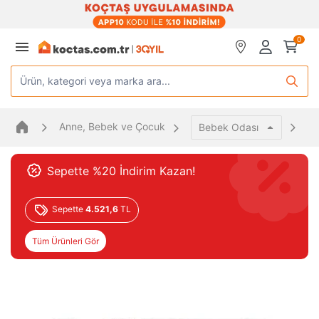
0
Ürün, kategori veya marka ara...
Anne, Bebek ve Çocuk
Be
Bebek Odası
Sepette %20 İndirim Kazan!
Sepette
4.521,6
TL
Tüm Ürünleri Gör