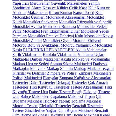
Yapıştırıcı
Merdivenler
Güvenlik Malzemeleri
Yangın
Söndürücü
Alarm
Kasa ve Kilitler
Çelik Kasa
Kilit
Kutu ve
Ambalaj Malzemeleri
Kargo Kutusu
Kargo Poşeti
Koli
Motosiklet Ürünleri
Motorsiklet Aksesuarları
Motosiklet
Kilidi
Motosiklet Stickerları
Motosiklet Rüzgarlık ve Siperlik
Motosiklet Aynası
Motosiklet Brandası
Motorsiklet Yedek
Parça
Motosiklet Fren Ekipmanları
Diğer Motosiklet Yedek
Parçaları
Motosiklet Fren ve Debriyaj Kolu
Motosiklet Kayışı
Motosiklet Zinciri
Motosiklet Giyim
Motorcu Eldiveni
Motorcu Botu ve Ayakkabısı
Motorcu Yağmurluk
Motosiklet
Kaskı
ELEKTRİKLİ EL ALETLERİ
Akülü Vidalamalar
Şarjlı Vidalamalar
Kablolu Vidalamalar
Vidalama Uçları
Matkaplar
Darbeli Matkaplar
Akülü Matkap ve Vidalamalar
Matkap Ucu ve Setleri
Somun Sıkma Makineleri
Darbesiz
Matkaplar
Manyetik Matkap
Sütunlu Matkap
Matkap Tezgahı
Kırıcılar ve Deliciler
Zımpara ve Polisaj
Zımpara Makineleri
Polisaj Makineleri
Planyalar
Zımpara Kağıdı ve Aksesuarları
Testereler
Daire Testereler
Dekupaj Testereler
Çok Amaçlı
Testereler
Tilki Kuyruğu Testereler
Testere Aksesuarları
Tilki
Kuyruğu Testere Ucu
Daire Testere Bıçağı
Dekupaj Testere
Ucu
Bahçe Makineleri
Çapalama Makinesi
Tırpan
Çit
Budama Makinesi
Hidrofor
Yaprak Toplama Makinesi
Motorlu Testere
Elektrikli Testereler
Benzinli Testereler
Testere Zincirleri ve Yağları
Çim Biçme Makinesi
Benzinli
Çim Biçme Makinesi
Elektrikli Çim Biçme Makinesi
Kenar