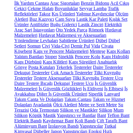
İlk Yardım Çantası
Araç Sigortaları
Benzin Bidonu
Acil Çıkış
Çekici
Çekme Halatı
Boyunluklar
Seyyar Lamba
Trafik
Reflektörleri
Takoz
Kış Ürünleri
Yağmur Kaydırıcılar
Ölçüm
Aletleri
Buz Kazıyıcı
Cam Suyu
Lastik Kar Paleti
Kışlık Set
Ürünler
Antifrizler
Buğu Giderici
Lastik Zinciri
Elektrikli
Araç Şarj İstasyonları
Oto Yedek Parça
Römork
Hırdavat
Malzemeleri
Hırdavat Malzemesi ve Aksesuarları
Yönlendirme Levhaları
Sabitleme Ürünleri
Dübel
Dübel
Setleri
Somun
Çivi
Vida-Çivi
Demir Pul
Vida
Civata
Köşebent
Kapı ve Pencere Malzemeleri
Menteşe
Kapı Kolları
Yalıtım Bantları
Stoper
Sineklik
Pencere Kolu
Kapı Hidroliği
Kapı Dürbünü
Kapı Kilitleri
Kapı Sürgüleri
Anahtarlık
Gönye
Posta Kutuları
Tekerlek
Testereler
Daire Testereler
Dekupaj Testereler
Çok Amaçlı Testereler
Tilki Kuyruğu
Testereler
Testere Aksesuarları
Tilki Kuyruğu Testere Ucu
Daire Testere Bıçağı
Dekupaj Testere Ucu
İş Güvenlik
Malzemeleri
İş Güvenlik Gözlükleri
İş Eldiveni
İş Elbisesi
İş
Ayakkabısı
Diğer İş Güvenlik Ürünleri
Siperlik
Lanyard
Takım Çanta Ve Dolapları
Takım Çantası
Takım ve Hizmet
Dolapları
Avadanlık
Ölçü Aletleri
Metre ve Şerit Metre
Su
Terazisi
Oda Termostatı
Silikon ve Mastikler
Silikon
Mum
Silikon
Köpük
Mastik
Yapıştırıcı ve Bantlar
Bant
Teflon Bant
Elektrik Bandı
Kaydırmaz Bant
Koli Bandı
Çift Taraflı Bant
Alüminyum Bant
İzolasyon Bandı
Yapıştırıcılar
Tutkal
Kimyasal Dübeller
Japon Yapıştırıcıları
Epoksi
Hızlı