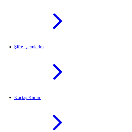
Şifre İşlemlerim
Koçtaş Kartım