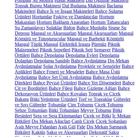
Pompası
Su Motoru
Hasat Makinesi
Dal Öğütme Makinesi
Toprak Burgu Makinesi
Dal Budama Makinesi
İlaçlama
Makineleri
Bahçe İş ve İnşaat Makineleri
Bahçe Sulama
Ürünleri
Hortumlar
Fıskiye ve Damlatıcılar
Hortum
Makaraları
Hortum Bağlantı Aparatları
Hortum Tabancaları
Su Zamanlayıcı
Sulaklar
Bidon
Bahçe Musluğu
Şişme Su
Deposu
Mangal ve Aksesuarları
Mangal Aksesuarları
Mangal
Kömürü ve Tutuşturucular
Mangal ve Barbekü
Kömürlü
Mangal
Tüplü Mangal
Elektrikli Izgara
Pürmüz
Piknik
Malzemeleri
Piknik Sepetleri
Piknik Seti
Semaver
Piknik
Örtüleri
Bahçe Depolama
Depolama Evleri
Depolama
Dolapları
Depolama Sandığı
Bahçe Aydınlatma
Dış Mekan
Aydınlatmalar
Solar Aydınlatma
Projektör ve Sensörler
Bahçe
Aplikleri
Bahçe Feneri ve Meşaleler
Bahçe Masa Üstü
Aydınlatma
Bahçe Set Üstü Aydınlatma
Bahçe Aydınlatma
Direkleri
Bahçe Peyzaj Ürünleri
Bahçe Yer Döşemeleri
Bahçe
Çit ve Bordürleri
Bahçe Filesi
Bahçe Gizleme Ağları
Bahçe
Dekorasyon Ürünleri
Bahçe Kovaları
Toprak ve Çiçek
Bakımı
Bitki Yetiştirme Ürünleri
Torf ve Topraklar
Gübreler
ve Sıvı Gübreler
Tohumlar
Çim Tohumu
Çiçek Tohumu
Sebze Tohumları
Bitki Tohumları
Meyve Tohumu
Bitki
Besinleri
Sera ve Sera Ekipmanları
Çiçek ve Bitki
İç Mekan
Bitkileri
Dış Mekan Ağaçları
Canlı Çiçek
Çiçek Soğanları
Aşılı Meyve Fidanları
Aşılı Gül
Fide
Dış Mekan Sarmaşık
Bitkileri
Kaktüs
Saksı ve Aksesuarları
Dekoratif Saksı