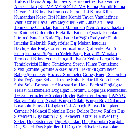
Trafosu
Havuz Ampulü
Havuz Termometresi
Karavan ve
Aksesuarları
ISITMA VE SOĞUTMA
Klima
Portatif Klima
Duvar Tipi Klima
Isı Pompası
Salon Tipi Klima
Klima
Kumandası
Kaset Tipi Klima
Kombi
Tavan Vantilatörleri
Vantilatörler
Hava Temizleyiciler
Nem Cihazları
Hava
Temizleme Cihazları
Buhar Makineleri
Nem Alma Cihazları
ve Rutubet Gidericiler
Elektrikli Isıtıcılar
Quartz Isıtıcılar
Infrared Isıtıcılar
Kule Tipi Isıtıcılar
Yağlı Radyatör
Fanlı
Isıtıcılar
Elektrikli Radyatörler
Dış Mekan Isıtıcılar
Havlupanlar
Radyatörler
Termosifonlar
Şofbenler
Ani Su
Isıtıcı
Isıtma ve Soğutma Yedek Parça
Radyatör Vanaları
Termostat
Klima Yedek Parça
Radyatör Yedek Parça
Klima
Temizleyicisi
Klima Temizleme Spreyi
Klima Temizleme
Sıvısı
Şömine
Şömine Aksesuarları
Elektrikli Şömineler
Bahçe Şömineleri
Bacasız Şömineler
Güneş Enerji Sistemleri
Soba
Doğalgaz Sobası
Kuzine Soba
Elektrikli Soba
Pelet
Soba
Soba Borusu ve Aksesuarları
Hava Perdesi
Doğalgaz
Tesisat Malzemeleri
Doğalgaz Hortumu
Doğalgaz Menfezleri
Tesisat Temizleme Sıvıları
Boyler
Kalorifer Kazanı
BANYO
Banyo Dolapları
Aynalı Banyo Dolabı
Banyo Boy Dolapları
Lavabolu Banyo Dolapları
Çok Amaçlı Banyo Dolapları
Çamaşır Makinesi Dolapları
Ecza Dolabı
Banyo Rafları
Duş
Sistemleri
Duşakabin
Duş Tekneleri
Jakuziler
Küvet
Duş
Setleri
Duş Sistemleri
Duş Başlıkları
Duş Kolonları
Sürgülü
Duş Setleri
Duş Spiralleri
El Duşu
Vitrifiyeler
Lavabolar