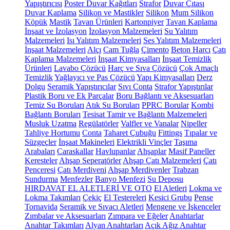
Yapıştırıcısı
Poster Duvar Kağıtları
Strafor
Duvar Çıtası
Duvar Kaplama
Silikon ve Mastikler
Silikon
Mum Silikon
Köpük
Mastik
Tavan Ürünleri
Kartonpiyer
Tavan Kaplama
İnşaat ve İzolasyon
İzolasyon Malzemeleri
Su Yalıtım
Malzemeleri
Isı Yalıtım Malzemeleri
Ses Yalıtım Malzemeleri
İnşaat Malzemeleri
Alçı
Cam Tuğla
Çimento
Beton Harcı
Çatı
Kaplama Malzemeleri
İnşaat Kimyasalları
İnşaat Temizlik
Ürünleri
Lavabo Çözücü
Harç ve Sıva Çözücü
Çok Amaçlı
Temizlik
Yağlayıcı ve Pas Çözücü
Yapı Kimyasalları
Derz
Dolgu
Seramik Yapıştırıcılar
Sıvı Conta
Strafor Yapıştırılar
Plastik Boru ve Ek Parçalar
Boru Bağlantı ve Aksesuarları
Temiz Su Boruları
Atık Su Boruları
PPRC Borular
Kombi
Bağlantı Boruları
Tesisat Tamir ve Bağlantı Malzemeleri
Musluk Uzatma
Regülatörler
Valfler ve Vanalar
Nipeller
Tahliye Hortumu
Conta
Taharet Çubuğu
Fittings
Tıpalar ve
Süzgeçler
İnşaat Makineleri
Elektrikli Vinçler
Taşıma
Arabaları
Caraskallar
Havlupanlar
Ahşaplar
Masif Paneller
Keresteler
Ahşap Seperatörler
Ahşap Çatı Malzemeleri
Çatı
Penceresi
Çatı Merdiveni
Ahşap Merdivenler
Trabzan
Sundurma
Menfezler
Banyo Menfezi
Su Deposu
HIRDAVAT EL ALETLERİ VE OTO
El Aletleri
Lokma ve
Lokma Takımları
Çekiç
El Testereleri
Kesici Grubu
Pense
Tornavida
Seramik ve Sıvacı Aletleri
Mengene ve İşkenceler
Zımbalar ve Aksesuarları
Zımpara ve Eğeler
Anahtarlar
Anahtar Takımları
Alyan Anahtarları
Açık Ağız Anahtar