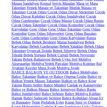
Masası Sandalyesi
Konsol
Servis Masaları
Masa ve Masa
Takımları
Yemek Masası ve Takımları
Mutfak Masası ve
Takımları
Çocuk Odası
Çocuk Odası Duvar Stickerları
Çocuk
Odası Duvar Kağıtları
Çocuk Odası Sandalyeleri
Çocuk
Odası Gardıropları
Çocuk Odası Masası
Çocuk Odası Bazası
Çocuk Odası Takımları
Çocuk Odası Komodini
Çocuk Odası
Karyolaları
Genç Odası
Genç Odası Takımları
Genç Odası
Komodini
Genç Odası Şifonyerleri
Genç Odası Bazaları
Genç Odası Gardıropları
Genç Odası Karyolaları
Ranza
Bebek Odası
Bebek Beşikleri
Mama Sandalyesi
Bebek
Karyolaları
Bebek Gardıropları
Bebek Yatakları
Bebek Odası
Takımları
Oyuncak Dolabı
Bebek Şifonyer
Bebek Odası
Tekstili
Bebek Yorganı
Bebek Çarşafı
Bebek Nevresim
Takımı
Bebek Battaniyesi
Bebek Uyku Seti
Mobilya
Aksesuarları
Mobilya Yedek Parçaları
Mobilya Kulpları
Raf
Ayakları
Keçeler
Masa Ayağı
Mobilya Ayağı
BAHÇE,BALKON VE OUTDOOR
Bahçe Mobilyaları
Bahçe Takımları
Balkon ve Bahçe Oturma Grubu
Bahçe ve
Balkon Yemek Masası Takımları
Balkon ve Bahçe Köşe
Takımı
Bistro Setleri
Bahçe Minderi
Çardak ve Kameriyeler
Bahçe ve Balkon Masası
Bahçe Şemsiyesi
Bahçe Bankı
Bahçe Sandalyeleri
Bahçe Sehpası
Bahçe Mobilya Kılıfları
Hamak
Bahçe Salıncağı
Şezlong
Bahçe Koltukları
Ahşap Ev
ve Bungalov
Tente
Prefabrik Evler
Kamp Spor ve Outdoor
Kamp Malzemeleri
Çadırlar
Kamp Sandalyesi
Uyku Tulumu