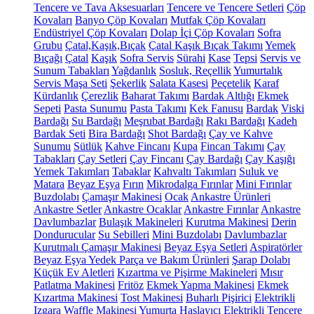
Tencere ve Tava Aksesuarları
Tencere ve Tencere Setleri
Çöp
Kovaları
Banyo Çöp Kovaları
Mutfak Çöp Kovaları
Endüstriyel Çöp Kovaları
Dolap İçi Çöp Kovaları
Sofra
Grubu
Çatal,Kaşık,Bıçak
Çatal Kaşık Bıçak Takımı
Yemek
Bıçağı
Çatal
Kaşık
Sofra Servis
Sürahi
Kase
Tepsi
Servis ve
Sunum Tabakları
Yağdanlık
Sosluk, Reçellik
Yumurtalık
Servis Maşa Seti
Şekerlik
Salata Kasesi
Peçetelik
Karaf
Kürdanlık
Çerezlik
Baharat Takımı
Bardak Altlığı
Ekmek
Sepeti
Pasta Sunumu
Pasta Takımı
Kek Fanusu
Bardak
Viski
Bardağı
Su Bardağı
Meşrubat Bardağı
Rakı Bardağı
Kadeh
Bardak Seti
Bira Bardağı
Shot Bardağı
Çay ve Kahve
Sunumu
Sütlük
Kahve Fincanı
Kupa
Fincan Takımı
Çay
Tabakları
Çay Setleri
Çay Fincanı
Çay Bardağı
Çay Kaşığı
Yemek Takımları
Tabaklar
Kahvaltı Takımları
Suluk ve
Matara
Beyaz Eşya
Fırın
Mikrodalga Fırınlar
Mini Fırınlar
Buzdolabı
Çamaşır Makinesi
Ocak
Ankastre Ürünleri
Ankastre Setler
Ankastre Ocaklar
Ankastre Fırınlar
Ankastre
Davlumbazlar
Bulaşık Makineleri
Kurutma Makinesi
Derin
Dondurucular
Su Sebilleri
Mini Buzdolabı
Davlumbazlar
Kurutmalı Çamaşır Makinesi
Beyaz Eşya Setleri
Aspiratörler
Beyaz Eşya Yedek Parça ve Bakım Ürünleri
Şarap Dolabı
Küçük Ev Aletleri
Kızartma ve Pişirme Makineleri
Mısır
Patlatma Makinesi
Fritöz
Ekmek Yapma Makinesi
Ekmek
Kızartma Makinesi
Tost Makinesi
Buharlı Pişirici
Elektrikli
Izgara
Waffle Makinesi
Yumurta Haşlayıcı
Elektrikli Tencere