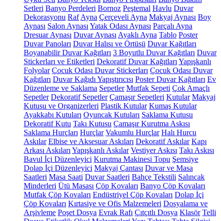
Setleri
Banyo Perdeleri
Bornoz
Peştemal
Havlu
Duvar
Dekorasyonu
Raf
Ayna
Çerçeveli Ayna
Makyaj Aynası
Boy
Aynası
Salon Aynası
Yatak Odası Aynası
Parçalı Ayna
Dresuar Aynası
Duvar Aynası
Ayaklı Ayna
Tablo
Poster
Duvar Panoları
Duvar Halısı ve Örtüsü
Duvar Kağıtları
Boyanabilir Duvar Kağıtları
3 Boyutlu Duvar Kağıtları
Duvar
Stickerları ve Etiketleri
Dekoratif Duvar Kağıtları
Yapışkanlı
Folyolar
Çocuk Odası Duvar Stickerları
Çocuk Odası Duvar
Kağıtları
Duvar Kağıdı Yapıştırıcısı
Poster Duvar Kağıtları
Ev
Düzenleme ve Saklama
Sepetler
Mutfak Sepeti
Çok Amaçlı
Sepetler
Dekoratif Sepetler
Çamaşır Sepetleri
Kutular
Makyaj
Kutusu ve Organizerleri
Plastik Kutular
Kumaş Kutular
Ayakkabı Kutuları
Oyuncak Kutuları
Saklama Kutusu
Dekoratif Kutu
Takı Kutusu
Çamaşır Kurutma Askısı
Saklama Hurçları
Hurçlar
Vakumlu Hurçlar
Halı Hurcu
Askılar
Elbise ve Aksesuar Askıları
Dekoratif Askılar
Kapı
Arkası Askıları
Yapışkanlı Askılar
Vestiyer Askısı
Takı Askısı
Bavul İçi Düzenleyici
Kurutma Makinesi Topu
Şemsiye
Dolap İçi Düzenleyici
Makyaj Çantası
Duvar ve Masa
Saatleri
Masa Saati
Duvar Saatleri
Bahçe Tekstili
Salıncak
Minderleri
Ütü Masası
Çöp Kovaları
Banyo Çöp Kovaları
Mutfak Çöp Kovaları
Endüstriyel Çöp Kovaları
Dolap İçi
Çöp Kovaları
Kırtasiye ve Ofis Malzemeleri
Dosyalama ve
Arşivleme
Poşet Dosya
Evrak Rafı
Çıtçıtlı Dosya
Klasör
Telli