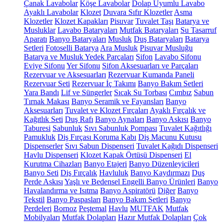
Çanak Lavabolar
Köşe Lavabolar
Dolap Uyumlu Lavabo
Ayaklı Lavabolar
Klozet
Duvara Sıfır Klozetler
Asma
Klozetler
Klozet Kapakları
Pisuvar
Tuvalet Taşı
Batarya ve
Musluklar
Lavabo Bataryaları
Mutfak Bataryaları
Su Tasarruf
Aparatı
Banyo Bataryaları
Musluk
Duş Bataryaları
Batarya
Setleri
Fotoselli Batarya
Ara Musluk
Pisuvar Musluğu
Batarya ve Musluk Yedek Parçaları
Sifon
Lavabo Sifonu
Eviye Sifonu
Yer Sifonu
Sifon Aksesuarları ve Parçaları
Rezervuar ve Aksesuarları
Rezervuar Kumanda Paneli
Rezervuar Seti
Rezervuar İç Takımı
Banyo Bakım Setleri
Yara Bandı
Lif ve Süngerler
Sıcak Su Torbası
Cımbız
Sabun
Tırnak Makası
Banyo Seramik ve Fayansları
Banyo
Aksesuarları
Tuvalet ve Klozet Fırçaları
Ayaklı Fırçalık ve
Kağıtlık Seti
Duş Rafı
Banyo Aynaları
Banyo Askısı
Banyo
Taburesi
Sabunluk
Sıvı Sabunluk Pompası
Tuvalet Kağıtlığı
Pamukluk
Diş Fırçası Koruma Kabı
Diş Macunu Kutusu
Dispenserler
Sıvı Sabun Dispenseri
Tuvalet Kağıdı Dispenseri
Havlu Dispenseri
Klozet Kapak Örtüsü Dispenseri
El
Kurutma Cihazları
Banyo Etajeri
Banyo Düzenleyicileri
Banyo Seti
Diş Fırçalık
Havluluk
Banyo Kaydırmazı
Duş
Perde Askısı
Yaşlı ve Bedensel Engelli Banyo Ürünleri
Banyo
Havalandırma ve Isıtma
Banyo Aspiratörü
Diğer
Banyo
Tekstil
Banyo Paspasları
Banyo Bakım Setleri
Banyo
Perdeleri
Bornoz
Peştemal
Havlu
MUTFAK
Mutfak
Mobilyaları
Mutfak Dolapları
Hazır Mutfak Dolapları
Çok