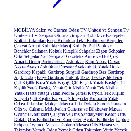
MOBİLYA
Salon ve Oturma Odası
TV Ünitesi ve Sehpası
Tv
Üniteleri
TV Sehpası
Oturma Grupları
Koltuk ve Kanepeler
Koltuk Takımları
Köşe Koltuklar
Tekli Koltuk ve Berjerler
Çekyat
Armut Koltuklar
Masaj Koltuğu
Puf
Bank ve
Benchler
Sallanan Koltuk
Kitaplık
Sehpalar
Zigon Sehpalar
Orta Sehpalar
Yan Sehpalar
Gazetelik
Antre ve Hol
Çok
Amaçlı Dolap
Portmantolar
Askılıklar
Kapı Askısı
Duvar
Askısı
Ayaklı Askılıklar
Dresuar
Ayakkabılık
Yatak Odası
Gardırop
Kapaklı Gardırop
Sürgülü Gardırop
Bez Gardırop
Açık Dolap
Köşe Gardırop
Yüklük
Baza
Tek Kişilik Baza
Çift Kişilik Baza
Yatak Başlığı
Çift Kişilik Yatak Başlığı
Tek
Kişilik Yatak Başlığı
Yatak
Çift Kişilik Yatak
Tek Kişilik
Yatak
Hasta Yatağı
Yatak Pedi & Şiltesi
Karyola
Tek Kişilik
Karyola
Çift Kişilik Karyola
Şifonyerler
Komodin
Yatak
Odası Takımları
Makyaj Masası
Takı Dolabı
Sandık
Paravan
Ofis ve Çalışma Mobilyaları
Çalışma ve Bilgisayar Masası
Oyuncu Koltukları
Çalışma ve Ofis Sandalyeleri
Keson
Ofis
Dolabı
Ofis Koltukları ve Kanepeleri
Ayaklı Küllükler
Laptop
Sehpası
Oyuncu Masası
Toplantı Masası
Ofis Masası ve
Takımları
Yemek Odası
Yemek Odası Takımları
Vitrin
Yemek