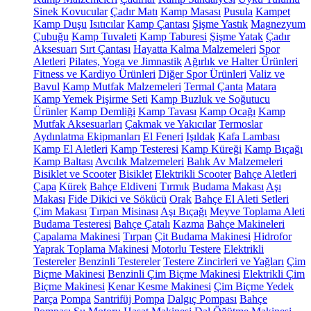
Sinek Kovucular
Çadır Matı
Kamp Masası
Pusula
Kampet
Kamp Duşu
Isıtıcılar
Kamp Çantası
Şişme Yastık
Magnezyum
Çubuğu
Kamp Tuvaleti
Kamp Taburesi
Şişme Yatak
Çadır
Aksesuarı
Sırt Çantası
Hayatta Kalma Malzemeleri
Spor
Aletleri
Pilates, Yoga ve Jimnastik
Ağırlık ve Halter Ürünleri
Fitness ve Kardiyo Ürünleri
Diğer Spor Ürünleri
Valiz ve
Bavul
Kamp Mutfak Malzemeleri
Termal Çanta
Matara
Kamp Yemek Pişirme Seti
Kamp Buzluk ve Soğutucu
Ürünler
Kamp Demliği
Kamp Tavası
Kamp Ocağı
Kamp
Mutfak Aksesuarları
Çakmak ve Yakıcılar
Termoslar
Aydınlatma Ekipmanları
El Feneri
Işıldak
Kafa Lambası
Kamp El Aletleri
Kamp Testeresi
Kamp Küreği
Kamp Bıçağı
Kamp Baltası
Avcılık Malzemeleri
Balık Av Malzemeleri
Bisiklet ve Scooter
Bisiklet
Elektrikli Scooter
Bahçe Aletleri
Çapa
Kürek
Bahçe Eldiveni
Tırmık
Budama Makası
Aşı
Makası
Fide Dikici ve Sökücü
Orak
Bahçe El Aleti Setleri
Çim Makası
Tırpan Misinası
Aşı Bıçağı
Meyve Toplama Aleti
Budama Testeresi
Bahçe Çatalı
Kazma
Bahçe Makineleri
Çapalama Makinesi
Tırpan
Çit Budama Makinesi
Hidrofor
Yaprak Toplama Makinesi
Motorlu Testere
Elektrikli
Testereler
Benzinli Testereler
Testere Zincirleri ve Yağları
Çim
Biçme Makinesi
Benzinli Çim Biçme Makinesi
Elektrikli Çim
Biçme Makinesi
Kenar Kesme Makinesi
Çim Biçme Yedek
Parça
Pompa
Santrifüj Pompa
Dalgıç Pompası
Bahçe