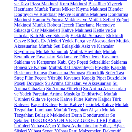
ve Tava
Pizza Makinesi
Krep Makinesi
Basküller
Yiyecek
Hazırlama
Mutfak Tartısı
Mikser
Kıyma Makinesi
Blender
Doğrayıcı ve Rondolar
Meyve Kurutma Makinesi
Dondurma
Makinesi
Hamur Yoğurma Makinesi ve Mutfak Şefleri
Yoğurt
Makinesi
Mutfak Robotu
İçecek Hazırlama
Narenciye
Sıkacağı
Çay Makineleri
Kahve Makinesi
Kettle ve Su
Isıtıcılar
Katı Meyve Sıkacağı
Elektrikli Semaver
Elektrikli
Cezve
Küçük Ev Aletleri Yedek Parça ve Aksesuarları
Mutfak
Aksesuarları
Mutfak Seti
Bulaşıklık
Askı ve Kancalar
Kaydırmaz
Mutfak Sabunluk
Mutfak Havluluk
Mutfak
Seramik ve Fayansları
Saklama ve Düzenleme
Kavanoz
Saklama ve Karıştırma Kabı
Çöp Poşeti
Sebzelikler
Saklama
Bonesi ve Kapağı
Mutfak Raf Düzenleyici
Poşetlik
Kaşıklık
Beslenme Kutusu
Damacana Pompası
Ekmeklik
Sefer Tası
Streç Film
Peçete Yüzüğü
Kavanoz Kapağı
Pipet
Buzdolabı
Poşeti
Doypack
Su Arıtma Cihazları ve Aksesuarları
Su
Arıtma Cihazları
Su Arıtma Filtreleri
Su Arıtma Aksesuarları
ve Yedek Parçaları
Arıtma Musluğu
Endüstriyel Mutfak
Ürünleri
Gıda ve İçecek
Kahve
Filtre Kahve Kağıdı
Türk
Kahvesi
Kapsül Kahve
Filtre Kahve
Çekirdek Kahve
Mutfak
Tezgahları
Laminant Mutfak Tezgahları
Ahşap Mutfak
Tezgahları
Bulaşık Makineleri
Derin Dondurucular
Su
Sebilleri
DEKORASYON VE EV GEREÇLERİ
Yılbaşı
Ürünleri
Yılbaşı Ağacı
Yılbaşı Aydınlatmaları
Yılbaşı Ağacı
Süsleri
Yılbaşı Sepeti
Yılbaşı Parti Malzemeleri
Dekoratif