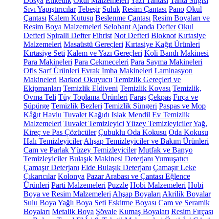
Dosya
Etiketlik
Okul Malzemeleri
Yazı Tahtası
Tahta Silgisi
Sıvı Yapıştırıcılar
Tebeşir
Suluk
Resim Çantası
Pano
Okul
Çantası
Kalem Kutusu
Beslenme Çantası
Resim Boyaları ve
Resim Boya Malzemeleri
Selobant
Ajanda
Defter
Okul
Defteri
Spiralli Defter
Fihrist
Not Defteri
Bloknot
Kırtasiye
Malzemeleri
Masaüstü Gereçleri
Kırtasiye Kağıt Ürünleri
Kırtasiye Seti
Kalem ve Yazı Gereçleri
Koli Bandı Makinesi
Para Makineleri
Para Çekmeceleri
Para Sayma Makineleri
Ofis Sarf Ürünleri
Evrak İmha Makineleri
Laminasyon
Makineleri
Barkod Okuyucu
Temizlik Gereçleri ve
Ekipmanları
Temizlik Eldiveni
Temizlik Kovası
Temizlik,
Ovma Teli
Tüy Toplama Ürünleri
Faraş
Çekpas
Fırça ve
Süpürge
Temizlik Bezleri
Temizlik Süngeri
Paspas ve Mop
Kâğıt Havlu
Tuvalet Kağıdı
Islak Mendil
Ev Temizlik
Malzemeleri
Tuvalet Temizleyici
Yüzey Temizleyiciler
Yağ,
Kireç ve Pas Çözücüler
Çubuklu Oda Kokusu
Oda Kokusu
Halı Temizleyiciler
Ahşap Temizleyiciler ve Bakım Ürünleri
Cam ve Parlak Yüzey Temizleyiciler
Mutfak ve Banyo
Temizleyiciler
Bulaşık Makinesi Deterjanı
Yumuşatıcı
Çamaşır Deterjanı
Elde Bulaşık Deterjanı
Çamaşır Leke
Çıkarıcılar
Kolonya
Pazar Arabası ve Çantası
Eğlence
Ürünleri
Parti Malzemeleri
Puzzle
Hobi Malzemeleri
Hobi
Boya ve Resim Malzemeleri
Ahşap Boyaları
Akrilik Boyalar
Sulu Boya
Yağlı Boya Seti
Eskitme Boyası
Cam ve Seramik
Boyaları
Metalik Boya
Şövale
Kumaş Boyaları
Resim Fırçası