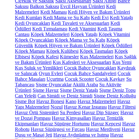
Çiçeklik ve Saksılık
Saksı Aksesuarları
Saksı Altlığı
Bahçe
Saksısı
Balkon Saksısı
Evcil Hayvan Ürünleri
Kedi
Malzemeleri
Kedi Maması
Kedi Hijyen ve Bakım Ürünleri
Kedi Kumları
Kedi Mama ve Su Kabı
Kedi Evi
Kedi Yatağı
Kedi Oyuncakları
Kedi Tuvaleti ve Aksesuarları
Kedi
Ödülleri
Kedi Tırmalaması
Kedi Vitamini
Kedi Taşıma
Çantası
Köpek Malzemeleri
Köpek Yatağı
Köpek Vitamini
Köpek Oyuncakları
Köpek Mama ve Su Kabı
Köpek
Güvenlik
Köpek Hijyen ve Bakım Ürünleri
Köpek Ödülleri
Köpek Maması
Köpek Kulübesi
Köpek Tasmaları
Köpek
Elbisesi
Köpek Kafesi
Kümesler
Kuş Malzemeleri
Kuş Sağlık
ve Bakım Ürünleri
Kuş Kafesleri ve Aksesuarları
Kuş Yemi
Kuş Suluk ve Yemlikleri
Çocuk Bahçe Oyuncakları
Kaydırak
ve Salıncak
Oyun Evleri
Çocuk Bahçe Sandalyeleri
Çocuk
Bahçe Masaları
Uçurtma
Çocuk Scooter
Çocuk Kaykay
Su
Tabancası
Şişme Oyuncaklar
Akülü Araba
Su Aktivite
Ürünleri
Şişme Havuz
Şişme Deniz Yatağı
Şişme Deniz Topu
Can Yeleği
Can Simidi ve Deniz Simidi
Şişme Deniz Kolluğu
Şişme Bot
Havuz Bonesi
Kano
Havuz Malzemeleri
Havuz
Yapı Malzemeleri
Nozul
Havuz Kenar Izgarası
Havuz Filtresi
Havuz Örtü Sistemleri
Su Perdesi
Havuz Dip Süzgeç
Havuz
ve Dozaj Pompası
Havuz Kimyasalları
Havuz Temizlik
Ekipmanları
Havuz Süpürge Hortumu
Havuz Kepçesi
Havuz
Robotu
Havuz Süpürgesi ve Fırçası
Havuz Merdiveni
Havuz
Duşu ve Masaj Jeti
Havuz Aydınlatma ve Isıtma
Havuz