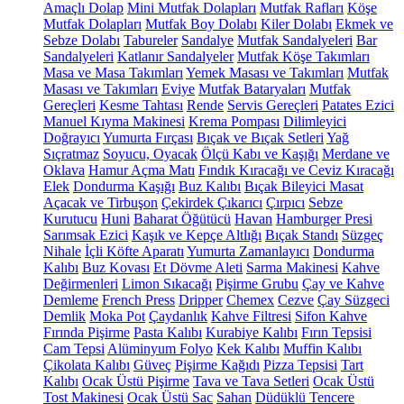
Amaçlı Dolap
Mini Mutfak Dolapları
Mutfak Rafları
Köşe
Mutfak Dolapları
Mutfak Boy Dolabı
Kiler Dolabı
Ekmek ve
Sebze Dolabı
Tabureler
Sandalye
Mutfak Sandalyeleri
Bar
Sandalyeleri
Katlanır Sandalyeler
Mutfak Köşe Takımları
Masa ve Masa Takımları
Yemek Masası ve Takımları
Mutfak
Masası ve Takımları
Eviye
Mutfak Bataryaları
Mutfak
Gereçleri
Kesme Tahtası
Rende
Servis Gereçleri
Patates Ezici
Manuel Kıyma Makinesi
Krema Pompası
Dilimleyici
Doğrayıcı
Yumurta Fırçası
Bıçak ve Bıçak Setleri
Yağ
Sıçratmaz
Soyucu, Oyacak
Ölçü Kabı ve Kaşığı
Merdane ve
Oklava
Hamur Açma Matı
Fındık Kıracağı ve Ceviz Kıracağı
Elek
Dondurma Kaşığı
Buz Kalıbı
Bıçak Bileyici Masat
Açacak ve Tirbuşon
Çekirdek Çıkarıcı
Çırpıcı
Sebze
Kurutucu
Huni
Baharat Öğütücü
Havan
Hamburger Presi
Sarımsak Ezici
Kaşık ve Kepçe Altlığı
Bıçak Standı
Süzgeç
Nihale
İçli Köfte Aparatı
Yumurta Zamanlayıcı
Dondurma
Kalıbı
Buz Kovası
Et Dövme Aleti
Sarma Makinesi
Kahve
Değirmenleri
Limon Sıkacağı
Pişirme Grubu
Çay ve Kahve
Demleme
French Press
Dripper
Chemex
Cezve
Çay Süzgeci
Demlik
Moka Pot
Çaydanlık
Kahve Filtresi
Sifon Kahve
Fırında Pişirme
Pasta Kalıbı
Kurabiye Kalıbı
Fırın Tepsisi
Cam Tepsi
Alüminyum Folyo
Kek Kalıbı
Muffin Kalıbı
Çikolata Kalıbı
Güveç
Pişirme Kağıdı
Pizza Tepsisi
Tart
Kalıbı
Ocak Üstü Pişirme
Tava ve Tava Setleri
Ocak Üstü
Tost Makinesi
Ocak Üstü Sac
Sahan
Düdüklü Tencere