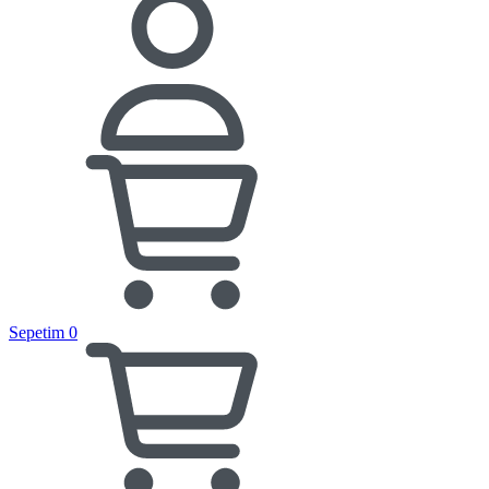
Sepetim
0