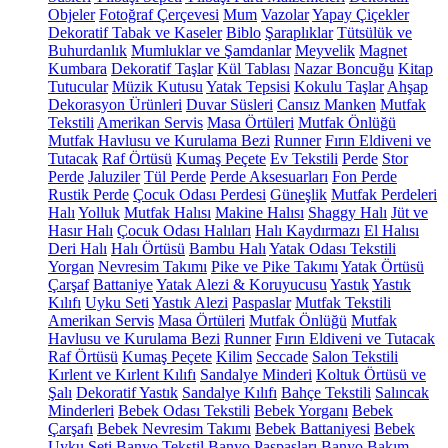
Objeler
Fotoğraf Çerçevesi
Mum
Vazolar
Yapay Çiçekler
Dekoratif Tabak ve Kaseler
Biblo
Şaraplıklar
Tütsülük ve
Buhurdanlık
Mumluklar ve Şamdanlar
Meyvelik
Magnet
Kumbara
Dekoratif Taşlar
Kül Tablası
Nazar Boncuğu
Kitap
Tutucular
Müzik Kutusu
Yatak Tepsisi
Kokulu Taşlar
Ahşap
Dekorasyon Ürünleri
Duvar Süsleri
Cansız Manken
Mutfak
Tekstili
Amerikan Servis
Masa Örtüleri
Mutfak Önlüğü
Mutfak Havlusu ve Kurulama Bezi
Runner
Fırın Eldiveni ve
Tutacak
Raf Örtüsü
Kumaş Peçete
Ev Tekstili
Perde
Stor
Perde
Jaluziler
Tül Perde
Perde Aksesuarları
Fon Perde
Rustik Perde
Çocuk Odası Perdesi
Güneşlik
Mutfak Perdeleri
Halı
Yolluk
Mutfak Halısı
Makine Halısı
Shaggy Halı
Jüt ve
Hasır Halı
Çocuk Odası Halıları
Halı Kaydırmazı
El Halısı
Deri Halı
Halı Örtüsü
Bambu Halı
Yatak Odası Tekstili
Yorgan
Nevresim Takımı
Pike ve Pike Takımı
Yatak Örtüsü
Çarşaf
Battaniye
Yatak Alezi & Koruyucusu
Yastık
Yastık
Kılıfı
Uyku Seti
Yastık Alezi
Paspaslar
Mutfak Tekstili
Amerikan Servis
Masa Örtüleri
Mutfak Önlüğü
Mutfak
Havlusu ve Kurulama Bezi
Runner
Fırın Eldiveni ve Tutacak
Raf Örtüsü
Kumaş Peçete
Kilim
Seccade
Salon Tekstili
Kırlent ve Kırlent Kılıfı
Sandalye Minderi
Koltuk Örtüsü ve
Şalı
Dekoratif Yastık
Sandalye Kılıfı
Bahçe Tekstili
Salıncak
Minderleri
Bebek Odası Tekstili
Bebek Yorganı
Bebek
Çarşafı
Bebek Nevresim Takımı
Bebek Battaniyesi
Bebek
Uyku Seti
Banyo Tekstil
Banyo Paspasları
Banyo Bakım