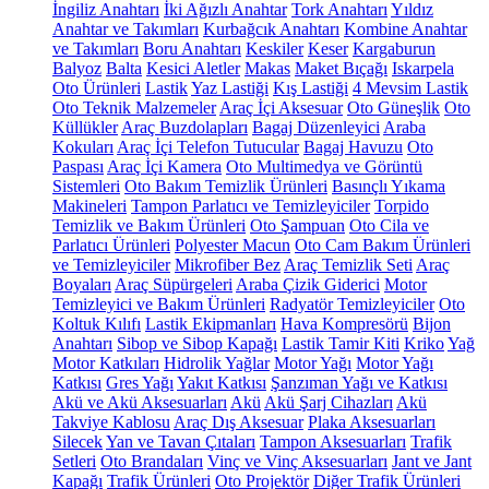
İngiliz Anahtarı
İki Ağızlı Anahtar
Tork Anahtarı
Yıldız
Anahtar ve Takımları
Kurbağcık Anahtarı
Kombine Anahtar
ve Takımları
Boru Anahtarı
Keskiler
Keser
Kargaburun
Balyoz
Balta
Kesici Aletler
Makas
Maket Bıçağı
Iskarpela
Oto Ürünleri
Lastik
Yaz Lastiği
Kış Lastiği
4 Mevsim Lastik
Oto Teknik Malzemeler
Araç İçi Aksesuar
Oto Güneşlik
Oto
Küllükler
Araç Buzdolapları
Bagaj Düzenleyici
Araba
Kokuları
Araç İçi Telefon Tutucular
Bagaj Havuzu
Oto
Paspası
Araç İçi Kamera
Oto Multimedya ve Görüntü
Sistemleri
Oto Bakım Temizlik Ürünleri
Basınçlı Yıkama
Makineleri
Tampon Parlatıcı ve Temizleyiciler
Torpido
Temizlik ve Bakım Ürünleri
Oto Şampuan
Oto Cila ve
Parlatıcı Ürünleri
Polyester Macun
Oto Cam Bakım Ürünleri
ve Temizleyiciler
Mikrofiber Bez
Araç Temizlik Seti
Araç
Boyaları
Araç Süpürgeleri
Araba Çizik Giderici
Motor
Temizleyici ve Bakım Ürünleri
Radyatör Temizleyiciler
Oto
Koltuk Kılıfı
Lastik Ekipmanları
Hava Kompresörü
Bijon
Anahtarı
Sibop ve Sibop Kapağı
Lastik Tamir Kiti
Kriko
Yağ
Motor Katkıları
Hidrolik Yağlar
Motor Yağı
Motor Yağı
Katkısı
Gres Yağı
Yakıt Katkısı
Şanzıman Yağı ve Katkısı
Akü ve Akü Aksesuarları
Akü
Akü Şarj Cihazları
Akü
Takviye Kablosu
Araç Dış Aksesuar
Plaka Aksesuarları
Silecek
Yan ve Tavan Çıtaları
Tampon Aksesuarları
Trafik
Setleri
Oto Brandaları
Vinç ve Vinç Aksesuarları
Jant ve Jant
Kapağı
Trafik Ürünleri
Oto Projektör
Diğer Trafik Ürünleri