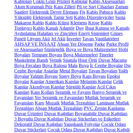
Kabloları
Çoklu Grup Prizleri
Kablolar
Kablo Aksesuarları
Akım Korumalı Priz
Kapı Zilleri
Pil ve Şarj Cihazları
Zaman
Saatleri
Elektronik Devre Elemanı
Fiş
Kablo Pabucu
Kablo
Yüksüğü
Elektronik Tamir Seti
Kablo Düzenleyiciler
Susta
Makaron Kablo
Kablo Klipsi
Klemens
Kroşe
Kablo
Toplayıcı
Kablo Kanalı
Adaptör
Duy
Buat Kutusu ve Kapağı
Aydınlatma Halatları ve Zincirleri
Enerji Sistemleri
Güneş
Paneli
Lityum Akü
Jel Akü
İnverter
Tavan Vantilatörleri
AHŞAP VE İNŞAAT
Ahşap Yer Döşeme
Parke
Parke Profil
ve Aksesuarları
Süpürgelik
Boya ve Boya Malzemeleri
Hobi
Boyaları
Tempare Boyası
Boya Malzemeleri
Tinerler
Maskeleme Bandı
Vernik
Spatula
Hışır Örtü
Duvar Macunu
Boya Fırçaları
Boya Rulosu
Mala
Boya
İç Cephe Boyalar
Dış
Cephe Boyalar
Astarlar
Metal Boyaları
Tavan Boyaları
Yağlı
Boyalar
Yalıtım Boyası
Sprey Boya
Kapı Boyası
Epoksi
Boyalar
Kapılar
Amerikan Kapılar
Melamin Kapılar
Çelik
Kapılar
Akordiyon Kapılar
Sürgülü Kapılar
Acil Çıkış
Kapıları
Kapı Kolları
Seramik ve Fayans
Banyo Seramik ve
Fayansları
Yer Seramik ve Fayansları
Mutfak Seramik ve
Fayansları
Karo
Mozaik
Mutfak Tezgahları
Laminant Mutfak
Tezgahları
Ahşap Mutfak Tezgahları
PVC Zemin Kaplama
Duvar Ürünleri
Duvar Kağıtları
Boyanabilir Duvar Kağıtları
3 Boyutlu Duvar Kağıtları
Duvar Stickerları ve Etiketleri
Dekoratif Duvar Kağıtları
Yapışkanlı Folyolar
Çocuk Odası
Duvar Stickerları
Çocuk Odası Duvar Kağıtları
Duvar Kağıdı