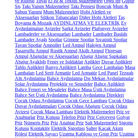
ve Rulosu
Tuval
El İşi & Tekstil Malzemeleri
Örgü İpi
Güpür
Şiş
Takı Yapım Malzemeleri
Takı Pensesi
Boncuk
Mum &
Sabun Yapımı
Mum Malzemeleri
Hobi Aletleri ve
Aksesuarları
Silikon Tabancaları
Diğer Hobi Aletleri
Taş
Boyama & Mozaik
AYDINLATMA VE ELEKTRİK
Ev
Aydınlatmaları
Avizeler
Sarkıt Avizeler
Plafonyer Avizeler
Lambaderler ve Aksesuarları
Lambader
Lambader Başlığı
Lambader Ayağı
Spotlar
Gömme Spotlar
Sıvaüstü Spotlar
Tavan Spotlar
Ampuller
Led Ampul
Halojen Ampul
Tasarruflu Ampul
Rustik Ampul
Akıllı Ampul
Floresan
Ampul
Abajurlar ve Aksesuarları
Abajur
Abajur Şapkaları
Abajur Ayaklığı
Fener ve Işıldaklar
Aplikler
Duvar Aplikleri
Tablo Aplikleri
Banyo Aplikleri
Lamba
Gece Lambaları
Masa
Lambaları
Led Şerit
Armatür
Led Armatür
Led Panel
Tezgah
Altı Aydınlatma
Bahçe Aydınlatma
Dış Mekan Aydınlatmalar
Solar Aydınlatma
Projektör ve Sensörler
Bahçe Aplikleri
Bahçe Feneri ve Meşaleler
Bahçe Masa Üstü Aydınlatma
Bahçe Set Üstü Aydınlatma
Bahçe Aydınlatma Direkleri
Çocuk Odası Aydınlatma
Çocuk Gece Lambası
Çocuk Odası
Duvar Aydınlatmaları
Çocuk Odası Abajuru
Çocuk Odası
Avizesi
Çocuk Masa Lambası
Elektrik Malzemeleri
Priz ve
Anahtarlar
Priz Kutusu
Telefon Prizi
Priz Çerçevesi
Golyat
Priz
Nümeris Priz
Priz
Anahtar Priz
Şalt Malzemeleri
Sigorta
Kutusu
Kontaktör
Elektrik Sigortası
Şalter
Kaçak Akım
Rölesi
Elektrik Sayacı
Uzatma Kablosu ve Grup Priz
Uzatma