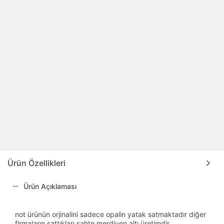
Ürün Özellikleri
Ürün Açıklaması
not ürünün orjinalini sadece opalin yatak satmaktadır diğer
firmaların sattıkları sahte merdiven altı üretimdir