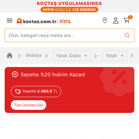
0
Ürün, kategori veya marka ara...
Mobilya
Yatak Odası
Yatak
Sepette %20 İndirim Kazan!
Sepette
2.080,8
TL
Tüm Ürünleri Gör