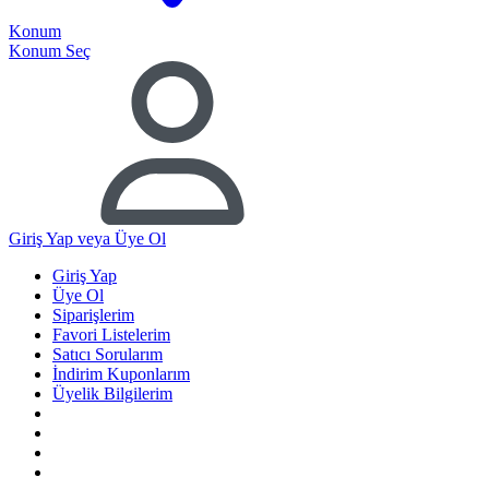
Konum
Konum Seç
Giriş Yap
veya Üye Ol
Giriş Yap
Üye Ol
Siparişlerim
Favori Listelerim
Satıcı Sorularım
İndirim Kuponlarım
Üyelik Bilgilerim