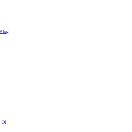
 Blog
ı Ol