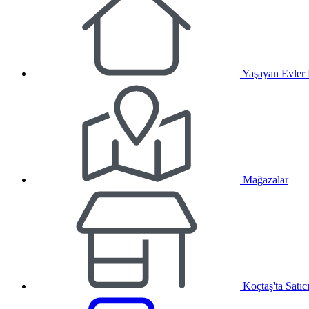
Yaşayan Evler
Mağazalar
Koçtaş'ta Satıc