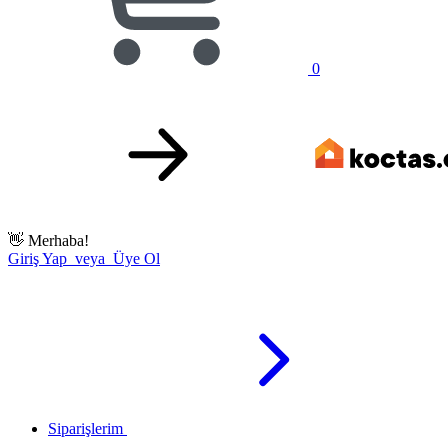
0
👋
Merhaba!
Giriş Yap veya Üye Ol
Siparişlerim