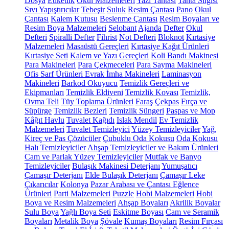
Dosya
Etiketlik
Okul Malzemeleri
Yazı Tahtası
Tahta Silgisi
Sıvı Yapıştırıcılar
Tebeşir
Suluk
Resim Çantası
Pano
Okul
Çantası
Kalem Kutusu
Beslenme Çantası
Resim Boyaları ve
Resim Boya Malzemeleri
Selobant
Ajanda
Defter
Okul
Defteri
Spiralli Defter
Fihrist
Not Defteri
Bloknot
Kırtasiye
Malzemeleri
Masaüstü Gereçleri
Kırtasiye Kağıt Ürünleri
Kırtasiye Seti
Kalem ve Yazı Gereçleri
Koli Bandı Makinesi
Para Makineleri
Para Çekmeceleri
Para Sayma Makineleri
Ofis Sarf Ürünleri
Evrak İmha Makineleri
Laminasyon
Makineleri
Barkod Okuyucu
Temizlik Gereçleri ve
Ekipmanları
Temizlik Eldiveni
Temizlik Kovası
Temizlik,
Ovma Teli
Tüy Toplama Ürünleri
Faraş
Çekpas
Fırça ve
Süpürge
Temizlik Bezleri
Temizlik Süngeri
Paspas ve Mop
Kâğıt Havlu
Tuvalet Kağıdı
Islak Mendil
Ev Temizlik
Malzemeleri
Tuvalet Temizleyici
Yüzey Temizleyiciler
Yağ,
Kireç ve Pas Çözücüler
Çubuklu Oda Kokusu
Oda Kokusu
Halı Temizleyiciler
Ahşap Temizleyiciler ve Bakım Ürünleri
Cam ve Parlak Yüzey Temizleyiciler
Mutfak ve Banyo
Temizleyiciler
Bulaşık Makinesi Deterjanı
Yumuşatıcı
Çamaşır Deterjanı
Elde Bulaşık Deterjanı
Çamaşır Leke
Çıkarıcılar
Kolonya
Pazar Arabası ve Çantası
Eğlence
Ürünleri
Parti Malzemeleri
Puzzle
Hobi Malzemeleri
Hobi
Boya ve Resim Malzemeleri
Ahşap Boyaları
Akrilik Boyalar
Sulu Boya
Yağlı Boya Seti
Eskitme Boyası
Cam ve Seramik
Boyaları
Metalik Boya
Şövale
Kumaş Boyaları
Resim Fırçası