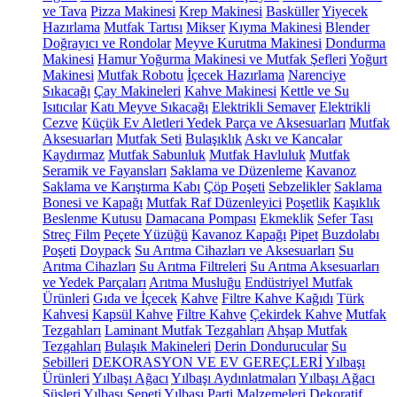
ve Tava
Pizza Makinesi
Krep Makinesi
Basküller
Yiyecek
Hazırlama
Mutfak Tartısı
Mikser
Kıyma Makinesi
Blender
Doğrayıcı ve Rondolar
Meyve Kurutma Makinesi
Dondurma
Makinesi
Hamur Yoğurma Makinesi ve Mutfak Şefleri
Yoğurt
Makinesi
Mutfak Robotu
İçecek Hazırlama
Narenciye
Sıkacağı
Çay Makineleri
Kahve Makinesi
Kettle ve Su
Isıtıcılar
Katı Meyve Sıkacağı
Elektrikli Semaver
Elektrikli
Cezve
Küçük Ev Aletleri Yedek Parça ve Aksesuarları
Mutfak
Aksesuarları
Mutfak Seti
Bulaşıklık
Askı ve Kancalar
Kaydırmaz
Mutfak Sabunluk
Mutfak Havluluk
Mutfak
Seramik ve Fayansları
Saklama ve Düzenleme
Kavanoz
Saklama ve Karıştırma Kabı
Çöp Poşeti
Sebzelikler
Saklama
Bonesi ve Kapağı
Mutfak Raf Düzenleyici
Poşetlik
Kaşıklık
Beslenme Kutusu
Damacana Pompası
Ekmeklik
Sefer Tası
Streç Film
Peçete Yüzüğü
Kavanoz Kapağı
Pipet
Buzdolabı
Poşeti
Doypack
Su Arıtma Cihazları ve Aksesuarları
Su
Arıtma Cihazları
Su Arıtma Filtreleri
Su Arıtma Aksesuarları
ve Yedek Parçaları
Arıtma Musluğu
Endüstriyel Mutfak
Ürünleri
Gıda ve İçecek
Kahve
Filtre Kahve Kağıdı
Türk
Kahvesi
Kapsül Kahve
Filtre Kahve
Çekirdek Kahve
Mutfak
Tezgahları
Laminant Mutfak Tezgahları
Ahşap Mutfak
Tezgahları
Bulaşık Makineleri
Derin Dondurucular
Su
Sebilleri
DEKORASYON VE EV GEREÇLERİ
Yılbaşı
Ürünleri
Yılbaşı Ağacı
Yılbaşı Aydınlatmaları
Yılbaşı Ağacı
Süsleri
Yılbaşı Sepeti
Yılbaşı Parti Malzemeleri
Dekoratif