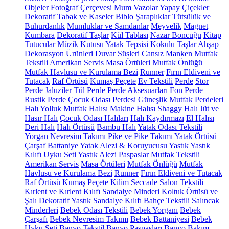
Objeler
Fotoğraf Çerçevesi
Mum
Vazolar
Yapay Çiçekler
Dekoratif Tabak ve Kaseler
Biblo
Şaraplıklar
Tütsülük ve
Buhurdanlık
Mumluklar ve Şamdanlar
Meyvelik
Magnet
Kumbara
Dekoratif Taşlar
Kül Tablası
Nazar Boncuğu
Kitap
Tutucular
Müzik Kutusu
Yatak Tepsisi
Kokulu Taşlar
Ahşap
Dekorasyon Ürünleri
Duvar Süsleri
Cansız Manken
Mutfak
Tekstili
Amerikan Servis
Masa Örtüleri
Mutfak Önlüğü
Mutfak Havlusu ve Kurulama Bezi
Runner
Fırın Eldiveni ve
Tutacak
Raf Örtüsü
Kumaş Peçete
Ev Tekstili
Perde
Stor
Perde
Jaluziler
Tül Perde
Perde Aksesuarları
Fon Perde
Rustik Perde
Çocuk Odası Perdesi
Güneşlik
Mutfak Perdeleri
Halı
Yolluk
Mutfak Halısı
Makine Halısı
Shaggy Halı
Jüt ve
Hasır Halı
Çocuk Odası Halıları
Halı Kaydırmazı
El Halısı
Deri Halı
Halı Örtüsü
Bambu Halı
Yatak Odası Tekstili
Yorgan
Nevresim Takımı
Pike ve Pike Takımı
Yatak Örtüsü
Çarşaf
Battaniye
Yatak Alezi & Koruyucusu
Yastık
Yastık
Kılıfı
Uyku Seti
Yastık Alezi
Paspaslar
Mutfak Tekstili
Amerikan Servis
Masa Örtüleri
Mutfak Önlüğü
Mutfak
Havlusu ve Kurulama Bezi
Runner
Fırın Eldiveni ve Tutacak
Raf Örtüsü
Kumaş Peçete
Kilim
Seccade
Salon Tekstili
Kırlent ve Kırlent Kılıfı
Sandalye Minderi
Koltuk Örtüsü ve
Şalı
Dekoratif Yastık
Sandalye Kılıfı
Bahçe Tekstili
Salıncak
Minderleri
Bebek Odası Tekstili
Bebek Yorganı
Bebek
Çarşafı
Bebek Nevresim Takımı
Bebek Battaniyesi
Bebek
Uyku Seti
Banyo Tekstil
Banyo Paspasları
Banyo Bakım