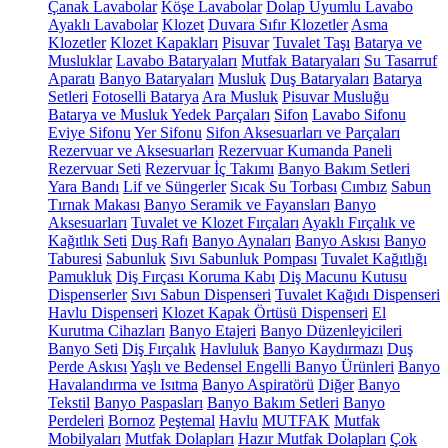
Çanak Lavabolar
Köşe Lavabolar
Dolap Uyumlu Lavabo
Ayaklı Lavabolar
Klozet
Duvara Sıfır Klozetler
Asma
Klozetler
Klozet Kapakları
Pisuvar
Tuvalet Taşı
Batarya ve
Musluklar
Lavabo Bataryaları
Mutfak Bataryaları
Su Tasarruf
Aparatı
Banyo Bataryaları
Musluk
Duş Bataryaları
Batarya
Setleri
Fotoselli Batarya
Ara Musluk
Pisuvar Musluğu
Batarya ve Musluk Yedek Parçaları
Sifon
Lavabo Sifonu
Eviye Sifonu
Yer Sifonu
Sifon Aksesuarları ve Parçaları
Rezervuar ve Aksesuarları
Rezervuar Kumanda Paneli
Rezervuar Seti
Rezervuar İç Takımı
Banyo Bakım Setleri
Yara Bandı
Lif ve Süngerler
Sıcak Su Torbası
Cımbız
Sabun
Tırnak Makası
Banyo Seramik ve Fayansları
Banyo
Aksesuarları
Tuvalet ve Klozet Fırçaları
Ayaklı Fırçalık ve
Kağıtlık Seti
Duş Rafı
Banyo Aynaları
Banyo Askısı
Banyo
Taburesi
Sabunluk
Sıvı Sabunluk Pompası
Tuvalet Kağıtlığı
Pamukluk
Diş Fırçası Koruma Kabı
Diş Macunu Kutusu
Dispenserler
Sıvı Sabun Dispenseri
Tuvalet Kağıdı Dispenseri
Havlu Dispenseri
Klozet Kapak Örtüsü Dispenseri
El
Kurutma Cihazları
Banyo Etajeri
Banyo Düzenleyicileri
Banyo Seti
Diş Fırçalık
Havluluk
Banyo Kaydırmazı
Duş
Perde Askısı
Yaşlı ve Bedensel Engelli Banyo Ürünleri
Banyo
Havalandırma ve Isıtma
Banyo Aspiratörü
Diğer
Banyo
Tekstil
Banyo Paspasları
Banyo Bakım Setleri
Banyo
Perdeleri
Bornoz
Peştemal
Havlu
MUTFAK
Mutfak
Mobilyaları
Mutfak Dolapları
Hazır Mutfak Dolapları
Çok