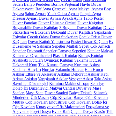
Setleri
Banyo Perdeleri
Bornoz
Peştemal
Havlu
Duvar
Dekorasyonu
Raf
Ayna
Çerçeveli Ayna
Makyaj Aynası
Boy
Aynası
Salon Aynası
Yatak Odası Aynası
Parçalı Ayna
Dresuar Aynası
Duvar Aynası
Ayaklı Ayna
Tablo
Poster
Duvar Panoları
Duvar Halısı ve Örtüsü
Duvar Kağıtları
Boyanabilir Duvar Kağıtları
3 Boyutlu Duvar Kağıtları
Duvar
Stickerları ve Etiketleri
Dekoratif Duvar Kağıtları
Yapışkanlı
Folyolar
Çocuk Odası Duvar Stickerları
Çocuk Odası Duvar
Kağıtları
Duvar Kağıdı Yapıştırıcısı
Poster Duvar Kağıtları
Ev
Düzenleme ve Saklama
Sepetler
Mutfak Sepeti
Çok Amaçlı
Sepetler
Dekoratif Sepetler
Çamaşır Sepetleri
Kutular
Makyaj
Kutusu ve Organizerleri
Plastik Kutular
Kumaş Kutular
Ayakkabı Kutuları
Oyuncak Kutuları
Saklama Kutusu
Dekoratif Kutu
Takı Kutusu
Çamaşır Kurutma Askısı
Saklama Hurçları
Hurçlar
Vakumlu Hurçlar
Halı Hurcu
Askılar
Elbise ve Aksesuar Askıları
Dekoratif Askılar
Kapı
Arkası Askıları
Yapışkanlı Askılar
Vestiyer Askısı
Takı Askısı
Bavul İçi Düzenleyici
Kurutma Makinesi Topu
Şemsiye
Dolap İçi Düzenleyici
Makyaj Çantası
Duvar ve Masa
Saatleri
Masa Saati
Duvar Saatleri
Bahçe Tekstili
Salıncak
Minderleri
Ütü Masası
Çöp Kovaları
Banyo Çöp Kovaları
Mutfak Çöp Kovaları
Endüstriyel Çöp Kovaları
Dolap İçi
Çöp Kovaları
Kırtasiye ve Ofis Malzemeleri
Dosyalama ve
Arşivleme
Poşet Dosya
Evrak Rafı
Çıtçıtlı Dosya
Klasör
Telli