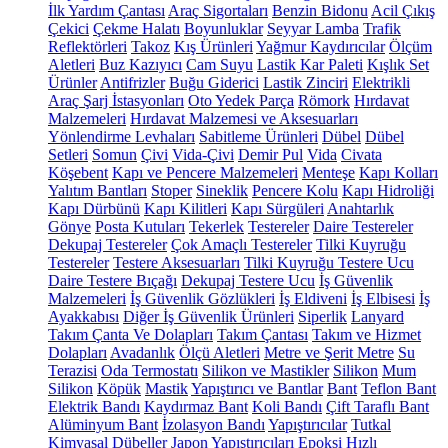
İlk Yardım Çantası
Araç Sigortaları
Benzin Bidonu
Acil Çıkış
Çekici
Çekme Halatı
Boyunluklar
Seyyar Lamba
Trafik
Reflektörleri
Takoz
Kış Ürünleri
Yağmur Kaydırıcılar
Ölçüm
Aletleri
Buz Kazıyıcı
Cam Suyu
Lastik Kar Paleti
Kışlık Set
Ürünler
Antifrizler
Buğu Giderici
Lastik Zinciri
Elektrikli
Araç Şarj İstasyonları
Oto Yedek Parça
Römork
Hırdavat
Malzemeleri
Hırdavat Malzemesi ve Aksesuarları
Yönlendirme Levhaları
Sabitleme Ürünleri
Dübel
Dübel
Setleri
Somun
Çivi
Vida-Çivi
Demir Pul
Vida
Civata
Köşebent
Kapı ve Pencere Malzemeleri
Menteşe
Kapı Kolları
Yalıtım Bantları
Stoper
Sineklik
Pencere Kolu
Kapı Hidroliği
Kapı Dürbünü
Kapı Kilitleri
Kapı Sürgüleri
Anahtarlık
Gönye
Posta Kutuları
Tekerlek
Testereler
Daire Testereler
Dekupaj Testereler
Çok Amaçlı Testereler
Tilki Kuyruğu
Testereler
Testere Aksesuarları
Tilki Kuyruğu Testere Ucu
Daire Testere Bıçağı
Dekupaj Testere Ucu
İş Güvenlik
Malzemeleri
İş Güvenlik Gözlükleri
İş Eldiveni
İş Elbisesi
İş
Ayakkabısı
Diğer İş Güvenlik Ürünleri
Siperlik
Lanyard
Takım Çanta Ve Dolapları
Takım Çantası
Takım ve Hizmet
Dolapları
Avadanlık
Ölçü Aletleri
Metre ve Şerit Metre
Su
Terazisi
Oda Termostatı
Silikon ve Mastikler
Silikon
Mum
Silikon
Köpük
Mastik
Yapıştırıcı ve Bantlar
Bant
Teflon Bant
Elektrik Bandı
Kaydırmaz Bant
Koli Bandı
Çift Taraflı Bant
Alüminyum Bant
İzolasyon Bandı
Yapıştırıcılar
Tutkal
Kimyasal Dübeller
Japon Yapıştırıcıları
Epoksi
Hızlı