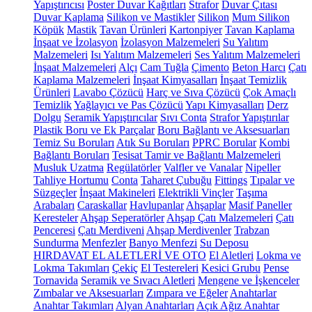
Yapıştırıcısı
Poster Duvar Kağıtları
Strafor
Duvar Çıtası
Duvar Kaplama
Silikon ve Mastikler
Silikon
Mum Silikon
Köpük
Mastik
Tavan Ürünleri
Kartonpiyer
Tavan Kaplama
İnşaat ve İzolasyon
İzolasyon Malzemeleri
Su Yalıtım
Malzemeleri
Isı Yalıtım Malzemeleri
Ses Yalıtım Malzemeleri
İnşaat Malzemeleri
Alçı
Cam Tuğla
Çimento
Beton Harcı
Çatı
Kaplama Malzemeleri
İnşaat Kimyasalları
İnşaat Temizlik
Ürünleri
Lavabo Çözücü
Harç ve Sıva Çözücü
Çok Amaçlı
Temizlik
Yağlayıcı ve Pas Çözücü
Yapı Kimyasalları
Derz
Dolgu
Seramik Yapıştırıcılar
Sıvı Conta
Strafor Yapıştırılar
Plastik Boru ve Ek Parçalar
Boru Bağlantı ve Aksesuarları
Temiz Su Boruları
Atık Su Boruları
PPRC Borular
Kombi
Bağlantı Boruları
Tesisat Tamir ve Bağlantı Malzemeleri
Musluk Uzatma
Regülatörler
Valfler ve Vanalar
Nipeller
Tahliye Hortumu
Conta
Taharet Çubuğu
Fittings
Tıpalar ve
Süzgeçler
İnşaat Makineleri
Elektrikli Vinçler
Taşıma
Arabaları
Caraskallar
Havlupanlar
Ahşaplar
Masif Paneller
Keresteler
Ahşap Seperatörler
Ahşap Çatı Malzemeleri
Çatı
Penceresi
Çatı Merdiveni
Ahşap Merdivenler
Trabzan
Sundurma
Menfezler
Banyo Menfezi
Su Deposu
HIRDAVAT EL ALETLERİ VE OTO
El Aletleri
Lokma ve
Lokma Takımları
Çekiç
El Testereleri
Kesici Grubu
Pense
Tornavida
Seramik ve Sıvacı Aletleri
Mengene ve İşkenceler
Zımbalar ve Aksesuarları
Zımpara ve Eğeler
Anahtarlar
Anahtar Takımları
Alyan Anahtarları
Açık Ağız Anahtar