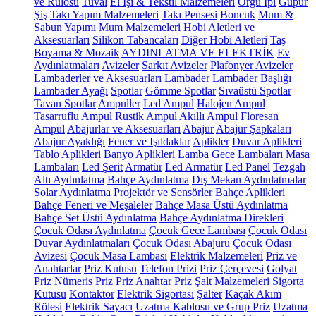
ve Rulosu
Tuval
El İşi & Tekstil Malzemeleri
Örgü İpi
Güpür
Şiş
Takı Yapım Malzemeleri
Takı Pensesi
Boncuk
Mum &
Sabun Yapımı
Mum Malzemeleri
Hobi Aletleri ve
Aksesuarları
Silikon Tabancaları
Diğer Hobi Aletleri
Taş
Boyama & Mozaik
AYDINLATMA VE ELEKTRİK
Ev
Aydınlatmaları
Avizeler
Sarkıt Avizeler
Plafonyer Avizeler
Lambaderler ve Aksesuarları
Lambader
Lambader Başlığı
Lambader Ayağı
Spotlar
Gömme Spotlar
Sıvaüstü Spotlar
Tavan Spotlar
Ampuller
Led Ampul
Halojen Ampul
Tasarruflu Ampul
Rustik Ampul
Akıllı Ampul
Floresan
Ampul
Abajurlar ve Aksesuarları
Abajur
Abajur Şapkaları
Abajur Ayaklığı
Fener ve Işıldaklar
Aplikler
Duvar Aplikleri
Tablo Aplikleri
Banyo Aplikleri
Lamba
Gece Lambaları
Masa
Lambaları
Led Şerit
Armatür
Led Armatür
Led Panel
Tezgah
Altı Aydınlatma
Bahçe Aydınlatma
Dış Mekan Aydınlatmalar
Solar Aydınlatma
Projektör ve Sensörler
Bahçe Aplikleri
Bahçe Feneri ve Meşaleler
Bahçe Masa Üstü Aydınlatma
Bahçe Set Üstü Aydınlatma
Bahçe Aydınlatma Direkleri
Çocuk Odası Aydınlatma
Çocuk Gece Lambası
Çocuk Odası
Duvar Aydınlatmaları
Çocuk Odası Abajuru
Çocuk Odası
Avizesi
Çocuk Masa Lambası
Elektrik Malzemeleri
Priz ve
Anahtarlar
Priz Kutusu
Telefon Prizi
Priz Çerçevesi
Golyat
Priz
Nümeris Priz
Priz
Anahtar Priz
Şalt Malzemeleri
Sigorta
Kutusu
Kontaktör
Elektrik Sigortası
Şalter
Kaçak Akım
Rölesi
Elektrik Sayacı
Uzatma Kablosu ve Grup Priz
Uzatma