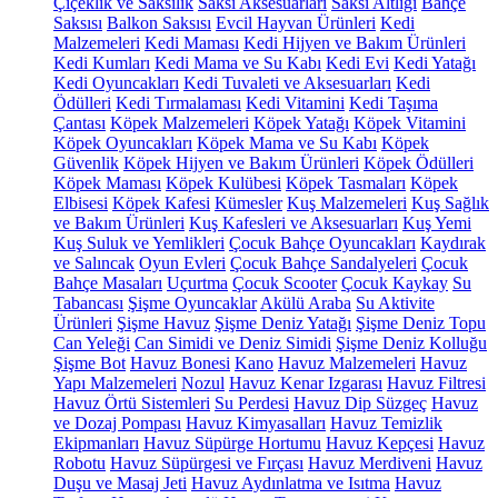
Çiçeklik ve Saksılık
Saksı Aksesuarları
Saksı Altlığı
Bahçe
Saksısı
Balkon Saksısı
Evcil Hayvan Ürünleri
Kedi
Malzemeleri
Kedi Maması
Kedi Hijyen ve Bakım Ürünleri
Kedi Kumları
Kedi Mama ve Su Kabı
Kedi Evi
Kedi Yatağı
Kedi Oyuncakları
Kedi Tuvaleti ve Aksesuarları
Kedi
Ödülleri
Kedi Tırmalaması
Kedi Vitamini
Kedi Taşıma
Çantası
Köpek Malzemeleri
Köpek Yatağı
Köpek Vitamini
Köpek Oyuncakları
Köpek Mama ve Su Kabı
Köpek
Güvenlik
Köpek Hijyen ve Bakım Ürünleri
Köpek Ödülleri
Köpek Maması
Köpek Kulübesi
Köpek Tasmaları
Köpek
Elbisesi
Köpek Kafesi
Kümesler
Kuş Malzemeleri
Kuş Sağlık
ve Bakım Ürünleri
Kuş Kafesleri ve Aksesuarları
Kuş Yemi
Kuş Suluk ve Yemlikleri
Çocuk Bahçe Oyuncakları
Kaydırak
ve Salıncak
Oyun Evleri
Çocuk Bahçe Sandalyeleri
Çocuk
Bahçe Masaları
Uçurtma
Çocuk Scooter
Çocuk Kaykay
Su
Tabancası
Şişme Oyuncaklar
Akülü Araba
Su Aktivite
Ürünleri
Şişme Havuz
Şişme Deniz Yatağı
Şişme Deniz Topu
Can Yeleği
Can Simidi ve Deniz Simidi
Şişme Deniz Kolluğu
Şişme Bot
Havuz Bonesi
Kano
Havuz Malzemeleri
Havuz
Yapı Malzemeleri
Nozul
Havuz Kenar Izgarası
Havuz Filtresi
Havuz Örtü Sistemleri
Su Perdesi
Havuz Dip Süzgeç
Havuz
ve Dozaj Pompası
Havuz Kimyasalları
Havuz Temizlik
Ekipmanları
Havuz Süpürge Hortumu
Havuz Kepçesi
Havuz
Robotu
Havuz Süpürgesi ve Fırçası
Havuz Merdiveni
Havuz
Duşu ve Masaj Jeti
Havuz Aydınlatma ve Isıtma
Havuz