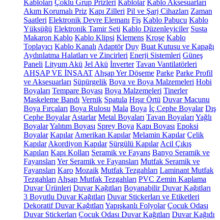
Kabloları
Çoklu Grup Prizleri
Kablolar
Kablo Aksesuarları
Akım Korumalı Priz
Kapı Zilleri
Pil ve Şarj Cihazları
Zaman
Saatleri
Elektronik Devre Elemanı
Fiş
Kablo Pabucu
Kablo
Yüksüğü
Elektronik Tamir Seti
Kablo Düzenleyiciler
Susta
Makaron Kablo
Kablo Klipsi
Klemens
Kroşe
Kablo
Toplayıcı
Kablo Kanalı
Adaptör
Duy
Buat Kutusu ve Kapağı
Aydınlatma Halatları ve Zincirleri
Enerji Sistemleri
Güneş
Paneli
Lityum Akü
Jel Akü
İnverter
Tavan Vantilatörleri
AHŞAP VE İNŞAAT
Ahşap Yer Döşeme
Parke
Parke Profil
ve Aksesuarları
Süpürgelik
Boya ve Boya Malzemeleri
Hobi
Boyaları
Tempare Boyası
Boya Malzemeleri
Tinerler
Maskeleme Bandı
Vernik
Spatula
Hışır Örtü
Duvar Macunu
Boya Fırçaları
Boya Rulosu
Mala
Boya
İç Cephe Boyalar
Dış
Cephe Boyalar
Astarlar
Metal Boyaları
Tavan Boyaları
Yağlı
Boyalar
Yalıtım Boyası
Sprey Boya
Kapı Boyası
Epoksi
Boyalar
Kapılar
Amerikan Kapılar
Melamin Kapılar
Çelik
Kapılar
Akordiyon Kapılar
Sürgülü Kapılar
Acil Çıkış
Kapıları
Kapı Kolları
Seramik ve Fayans
Banyo Seramik ve
Fayansları
Yer Seramik ve Fayansları
Mutfak Seramik ve
Fayansları
Karo
Mozaik
Mutfak Tezgahları
Laminant Mutfak
Tezgahları
Ahşap Mutfak Tezgahları
PVC Zemin Kaplama
Duvar Ürünleri
Duvar Kağıtları
Boyanabilir Duvar Kağıtları
3 Boyutlu Duvar Kağıtları
Duvar Stickerları ve Etiketleri
Dekoratif Duvar Kağıtları
Yapışkanlı Folyolar
Çocuk Odası
Duvar Stickerları
Çocuk Odası Duvar Kağıtları
Duvar Kağıdı