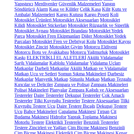
Yapıştırıcı
Merdivenler
Güvenlik Malzemeleri
Yangın
Söndürücü
Alarm
Kasa ve Kilitler
Çelik Kasa
Kilit
Kutu ve
Ambalaj Malzemeleri
Kargo Kutusu
Kargo Poşeti
Koli
Motosiklet Ürünleri
Motorsiklet Aksesuarları
Motosiklet
Kilidi
Motosiklet Stickerları
Motosiklet Rüzgarlık ve Siperlik
Motosiklet Aynası
Motosiklet Brandası
Motorsiklet Yedek
Parça
Motosiklet Fren Ekipmanları
Diğer Motosiklet Yedek
Parçaları
Motosiklet Fren ve Debriyaj Kolu
Motosiklet Kayışı
Motosiklet Zinciri
Motosiklet Giyim
Motorcu Eldiveni
Motorcu Botu ve Ayakkabısı
Motorcu Yağmurluk
Motosiklet
Kaskı
ELEKTRİKLİ EL ALETLERİ
Akülü Vidalamalar
Şarjlı Vidalamalar
Kablolu Vidalamalar
Vidalama Uçları
Matkaplar
Darbeli Matkaplar
Akülü Matkap ve Vidalamalar
Matkap Ucu ve Setleri
Somun Sıkma Makineleri
Darbesiz
Matkaplar
Manyetik Matkap
Sütunlu Matkap
Matkap Tezgahı
Kırıcılar ve Deliciler
Zımpara ve Polisaj
Zımpara Makineleri
Polisaj Makineleri
Planyalar
Zımpara Kağıdı ve Aksesuarları
Testereler
Daire Testereler
Dekupaj Testereler
Çok Amaçlı
Testereler
Tilki Kuyruğu Testereler
Testere Aksesuarları
Tilki
Kuyruğu Testere Ucu
Daire Testere Bıçağı
Dekupaj Testere
Ucu
Bahçe Makineleri
Çapalama Makinesi
Tırpan
Çit
Budama Makinesi
Hidrofor
Yaprak Toplama Makinesi
Motorlu Testere
Elektrikli Testereler
Benzinli Testereler
Testere Zincirleri ve Yağları
Çim Biçme Makinesi
Benzinli
Çim Biçme Makinesi
Elektrikli Çim Biçme Makinesi
Kenar