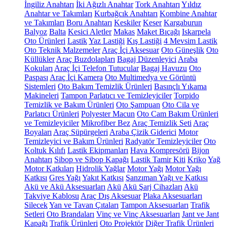
İngiliz Anahtarı
İki Ağızlı Anahtar
Tork Anahtarı
Yıldız
Anahtar ve Takımları
Kurbağcık Anahtarı
Kombine Anahtar
ve Takımları
Boru Anahtarı
Keskiler
Keser
Kargaburun
Balyoz
Balta
Kesici Aletler
Makas
Maket Bıçağı
Iskarpela
Oto Ürünleri
Lastik
Yaz Lastiği
Kış Lastiği
4 Mevsim Lastik
Oto Teknik Malzemeler
Araç İçi Aksesuar
Oto Güneşlik
Oto
Küllükler
Araç Buzdolapları
Bagaj Düzenleyici
Araba
Kokuları
Araç İçi Telefon Tutucular
Bagaj Havuzu
Oto
Paspası
Araç İçi Kamera
Oto Multimedya ve Görüntü
Sistemleri
Oto Bakım Temizlik Ürünleri
Basınçlı Yıkama
Makineleri
Tampon Parlatıcı ve Temizleyiciler
Torpido
Temizlik ve Bakım Ürünleri
Oto Şampuan
Oto Cila ve
Parlatıcı Ürünleri
Polyester Macun
Oto Cam Bakım Ürünleri
ve Temizleyiciler
Mikrofiber Bez
Araç Temizlik Seti
Araç
Boyaları
Araç Süpürgeleri
Araba Çizik Giderici
Motor
Temizleyici ve Bakım Ürünleri
Radyatör Temizleyiciler
Oto
Koltuk Kılıfı
Lastik Ekipmanları
Hava Kompresörü
Bijon
Anahtarı
Sibop ve Sibop Kapağı
Lastik Tamir Kiti
Kriko
Yağ
Motor Katkıları
Hidrolik Yağlar
Motor Yağı
Motor Yağı
Katkısı
Gres Yağı
Yakıt Katkısı
Şanzıman Yağı ve Katkısı
Akü ve Akü Aksesuarları
Akü
Akü Şarj Cihazları
Akü
Takviye Kablosu
Araç Dış Aksesuar
Plaka Aksesuarları
Silecek
Yan ve Tavan Çıtaları
Tampon Aksesuarları
Trafik
Setleri
Oto Brandaları
Vinç ve Vinç Aksesuarları
Jant ve Jant
Kapağı
Trafik Ürünleri
Oto Projektör
Diğer Trafik Ürünleri