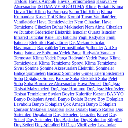
Trafosu
Havuz Ampulü
Havuz Termometresi
Karavan ve
Aksesuarları
ISITMA VE SOĞUTMA
Klima
Portatif Klima
Duvar Tipi Klima
Isı Pompası
Salon Tipi Klima
Klima
Kumandası
Kaset Tipi Klima
Kombi
Tavan Vantilatörleri
Vantilatörler
Hava Temizleyiciler
Nem Cihazları
Hava
Temizleme Cihazları
Buhar Makineleri
Nem Alma Cihazları
ve Rutubet Gidericiler
Elektrikli Isıtıcılar
Quartz Isıtıcılar
Infrared Isıtıcılar
Kule Tipi Isıtıcılar
Yağlı Radyatör
Fanlı
Isıtıcılar
Elektrikli Radyatörler
Dış Mekan Isıtıcılar
Havlupanlar
Radyatörler
Termosifonlar
Şofbenler
Ani Su
Isıtıcı
Isıtma ve Soğutma Yedek Parça
Radyatör Vanaları
Termostat
Klima Yedek Parça
Radyatör Yedek Parça
Klima
Temizleyicisi
Klima Temizleme Spreyi
Klima Temizleme
Sıvısı
Şömine
Şömine Aksesuarları
Elektrikli Şömineler
Bahçe Şömineleri
Bacasız Şömineler
Güneş Enerji Sistemleri
Soba
Doğalgaz Sobası
Kuzine Soba
Elektrikli Soba
Pelet
Soba
Soba Borusu ve Aksesuarları
Hava Perdesi
Doğalgaz
Tesisat Malzemeleri
Doğalgaz Hortumu
Doğalgaz Menfezleri
Tesisat Temizleme Sıvıları
Boyler
Kalorifer Kazanı
BANYO
Banyo Dolapları
Aynalı Banyo Dolabı
Banyo Boy Dolapları
Lavabolu Banyo Dolapları
Çok Amaçlı Banyo Dolapları
Çamaşır Makinesi Dolapları
Ecza Dolabı
Banyo Rafları
Duş
Sistemleri
Duşakabin
Duş Tekneleri
Jakuziler
Küvet
Duş
Setleri
Duş Sistemleri
Duş Başlıkları
Duş Kolonları
Sürgülü
Duş Setleri
Duş Spiralleri
El Duşu
Vitrifiyeler
Lavabolar