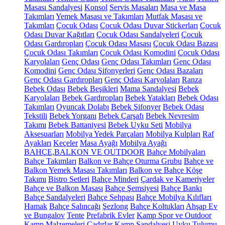
Masası Sandalyesi
Konsol
Servis Masaları
Masa ve Masa
Takımları
Yemek Masası ve Takımları
Mutfak Masası ve
Takımları
Çocuk Odası
Çocuk Odası Duvar Stickerları
Çocuk
Odası Duvar Kağıtları
Çocuk Odası Sandalyeleri
Çocuk
Odası Gardıropları
Çocuk Odası Masası
Çocuk Odası Bazası
Çocuk Odası Takımları
Çocuk Odası Komodini
Çocuk Odası
Karyolaları
Genç Odası
Genç Odası Takımları
Genç Odası
Komodini
Genç Odası Şifonyerleri
Genç Odası Bazaları
Genç Odası Gardıropları
Genç Odası Karyolaları
Ranza
Bebek Odası
Bebek Beşikleri
Mama Sandalyesi
Bebek
Karyolaları
Bebek Gardıropları
Bebek Yatakları
Bebek Odası
Takımları
Oyuncak Dolabı
Bebek Şifonyer
Bebek Odası
Tekstili
Bebek Yorganı
Bebek Çarşafı
Bebek Nevresim
Takımı
Bebek Battaniyesi
Bebek Uyku Seti
Mobilya
Aksesuarları
Mobilya Yedek Parçaları
Mobilya Kulpları
Raf
Ayakları
Keçeler
Masa Ayağı
Mobilya Ayağı
BAHÇE,BALKON VE OUTDOOR
Bahçe Mobilyaları
Bahçe Takımları
Balkon ve Bahçe Oturma Grubu
Bahçe ve
Balkon Yemek Masası Takımları
Balkon ve Bahçe Köşe
Takımı
Bistro Setleri
Bahçe Minderi
Çardak ve Kameriyeler
Bahçe ve Balkon Masası
Bahçe Şemsiyesi
Bahçe Bankı
Bahçe Sandalyeleri
Bahçe Sehpası
Bahçe Mobilya Kılıfları
Hamak
Bahçe Salıncağı
Şezlong
Bahçe Koltukları
Ahşap Ev
ve Bungalov
Tente
Prefabrik Evler
Kamp Spor ve Outdoor
Kamp Malzemeleri
Çadırlar
Kamp Sandalyesi
Uyku Tulumu