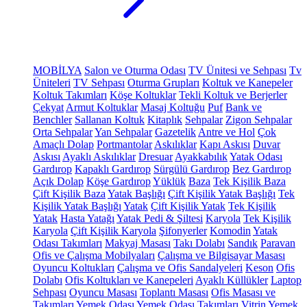
MOBİLYA
Salon ve Oturma Odası
TV Ünitesi ve Sehpası
Tv
Üniteleri
TV Sehpası
Oturma Grupları
Koltuk ve Kanepeler
Koltuk Takımları
Köşe Koltuklar
Tekli Koltuk ve Berjerler
Çekyat
Armut Koltuklar
Masaj Koltuğu
Puf
Bank ve
Benchler
Sallanan Koltuk
Kitaplık
Sehpalar
Zigon Sehpalar
Orta Sehpalar
Yan Sehpalar
Gazetelik
Antre ve Hol
Çok
Amaçlı Dolap
Portmantolar
Askılıklar
Kapı Askısı
Duvar
Askısı
Ayaklı Askılıklar
Dresuar
Ayakkabılık
Yatak Odası
Gardırop
Kapaklı Gardırop
Sürgülü Gardırop
Bez Gardırop
Açık Dolap
Köşe Gardırop
Yüklük
Baza
Tek Kişilik Baza
Çift Kişilik Baza
Yatak Başlığı
Çift Kişilik Yatak Başlığı
Tek
Kişilik Yatak Başlığı
Yatak
Çift Kişilik Yatak
Tek Kişilik
Yatak
Hasta Yatağı
Yatak Pedi & Şiltesi
Karyola
Tek Kişilik
Karyola
Çift Kişilik Karyola
Şifonyerler
Komodin
Yatak
Odası Takımları
Makyaj Masası
Takı Dolabı
Sandık
Paravan
Ofis ve Çalışma Mobilyaları
Çalışma ve Bilgisayar Masası
Oyuncu Koltukları
Çalışma ve Ofis Sandalyeleri
Keson
Ofis
Dolabı
Ofis Koltukları ve Kanepeleri
Ayaklı Küllükler
Laptop
Sehpası
Oyuncu Masası
Toplantı Masası
Ofis Masası ve
Takımları
Yemek Odası
Yemek Odası Takımları
Vitrin
Yemek