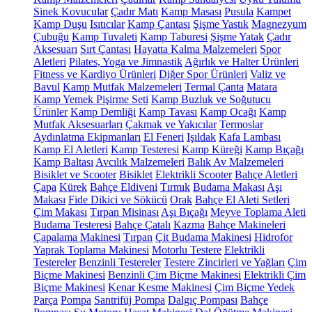
Sinek Kovucular
Çadır Matı
Kamp Masası
Pusula
Kampet
Kamp Duşu
Isıtıcılar
Kamp Çantası
Şişme Yastık
Magnezyum
Çubuğu
Kamp Tuvaleti
Kamp Taburesi
Şişme Yatak
Çadır
Aksesuarı
Sırt Çantası
Hayatta Kalma Malzemeleri
Spor
Aletleri
Pilates, Yoga ve Jimnastik
Ağırlık ve Halter Ürünleri
Fitness ve Kardiyo Ürünleri
Diğer Spor Ürünleri
Valiz ve
Bavul
Kamp Mutfak Malzemeleri
Termal Çanta
Matara
Kamp Yemek Pişirme Seti
Kamp Buzluk ve Soğutucu
Ürünler
Kamp Demliği
Kamp Tavası
Kamp Ocağı
Kamp
Mutfak Aksesuarları
Çakmak ve Yakıcılar
Termoslar
Aydınlatma Ekipmanları
El Feneri
Işıldak
Kafa Lambası
Kamp El Aletleri
Kamp Testeresi
Kamp Küreği
Kamp Bıçağı
Kamp Baltası
Avcılık Malzemeleri
Balık Av Malzemeleri
Bisiklet ve Scooter
Bisiklet
Elektrikli Scooter
Bahçe Aletleri
Çapa
Kürek
Bahçe Eldiveni
Tırmık
Budama Makası
Aşı
Makası
Fide Dikici ve Sökücü
Orak
Bahçe El Aleti Setleri
Çim Makası
Tırpan Misinası
Aşı Bıçağı
Meyve Toplama Aleti
Budama Testeresi
Bahçe Çatalı
Kazma
Bahçe Makineleri
Çapalama Makinesi
Tırpan
Çit Budama Makinesi
Hidrofor
Yaprak Toplama Makinesi
Motorlu Testere
Elektrikli
Testereler
Benzinli Testereler
Testere Zincirleri ve Yağları
Çim
Biçme Makinesi
Benzinli Çim Biçme Makinesi
Elektrikli Çim
Biçme Makinesi
Kenar Kesme Makinesi
Çim Biçme Yedek
Parça
Pompa
Santrifüj Pompa
Dalgıç Pompası
Bahçe