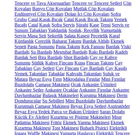
Tencere ve Tava Aksesuarları
Tencere ve Tencere Setleri
Çöp
Kovaları
Banyo Çöp Kovaları
Mutfak Çöp Kovaları
Endüstriyel Çöp Kovaları
Dolap İçi Çöp Kovaları
Sofra
Grubu
Çatal,Kaşık,Bıçak
Çatal Kaşık Bıçak Takımı
Yemek
Bıçağı
Çatal
Kaşık
Sofra Servis
Sürahi
Kase
Tepsi
Servis ve
Sunum Tabakları
Yağdanlık
Sosluk, Reçellik
Yumurtalık
Servis Maşa Seti
Şekerlik
Salata Kasesi
Peçetelik
Karaf
Kürdanlık
Çerezlik
Baharat Takımı
Bardak Altlığı
Ekmek
Sepeti
Pasta Sunumu
Pasta Takımı
Kek Fanusu
Bardak
Viski
Bardağı
Su Bardağı
Meşrubat Bardağı
Rakı Bardağı
Kadeh
Bardak Seti
Bira Bardağı
Shot Bardağı
Çay ve Kahve
Sunumu
Sütlük
Kahve Fincanı
Kupa
Fincan Takımı
Çay
Tabakları
Çay Setleri
Çay Fincanı
Çay Bardağı
Çay Kaşığı
Yemek Takımları
Tabaklar
Kahvaltı Takımları
Suluk ve
Matara
Beyaz Eşya
Fırın
Mikrodalga Fırınlar
Mini Fırınlar
Buzdolabı
Çamaşır Makinesi
Ocak
Ankastre Ürünleri
Ankastre Setler
Ankastre Ocaklar
Ankastre Fırınlar
Ankastre
Davlumbazlar
Bulaşık Makineleri
Kurutma Makinesi
Derin
Dondurucular
Su Sebilleri
Mini Buzdolabı
Davlumbazlar
Kurutmalı Çamaşır Makinesi
Beyaz Eşya Setleri
Aspiratörler
Beyaz Eşya Yedek Parça ve Bakım Ürünleri
Şarap Dolabı
Küçük Ev Aletleri
Kızartma ve Pişirme Makineleri
Mısır
Patlatma Makinesi
Fritöz
Ekmek Yapma Makinesi
Ekmek
Kızartma Makinesi
Tost Makinesi
Buharlı Pişirici
Elektrikli
Izgara
Waffle Makinesi
Yumurta Haşlayıcı
Elektrikli Tencere