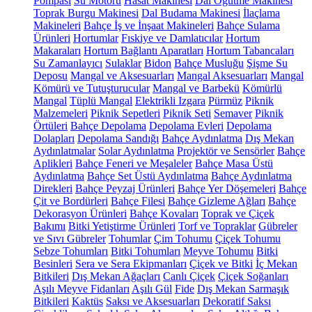
Pompası
Su Motoru
Hasat Makinesi
Dal Öğütme Makinesi
Toprak Burgu Makinesi
Dal Budama Makinesi
İlaçlama
Makineleri
Bahçe İş ve İnşaat Makineleri
Bahçe Sulama
Ürünleri
Hortumlar
Fıskiye ve Damlatıcılar
Hortum
Makaraları
Hortum Bağlantı Aparatları
Hortum Tabancaları
Su Zamanlayıcı
Sulaklar
Bidon
Bahçe Musluğu
Şişme Su
Deposu
Mangal ve Aksesuarları
Mangal Aksesuarları
Mangal
Kömürü ve Tutuşturucular
Mangal ve Barbekü
Kömürlü
Mangal
Tüplü Mangal
Elektrikli Izgara
Pürmüz
Piknik
Malzemeleri
Piknik Sepetleri
Piknik Seti
Semaver
Piknik
Örtüleri
Bahçe Depolama
Depolama Evleri
Depolama
Dolapları
Depolama Sandığı
Bahçe Aydınlatma
Dış Mekan
Aydınlatmalar
Solar Aydınlatma
Projektör ve Sensörler
Bahçe
Aplikleri
Bahçe Feneri ve Meşaleler
Bahçe Masa Üstü
Aydınlatma
Bahçe Set Üstü Aydınlatma
Bahçe Aydınlatma
Direkleri
Bahçe Peyzaj Ürünleri
Bahçe Yer Döşemeleri
Bahçe
Çit ve Bordürleri
Bahçe Filesi
Bahçe Gizleme Ağları
Bahçe
Dekorasyon Ürünleri
Bahçe Kovaları
Toprak ve Çiçek
Bakımı
Bitki Yetiştirme Ürünleri
Torf ve Topraklar
Gübreler
ve Sıvı Gübreler
Tohumlar
Çim Tohumu
Çiçek Tohumu
Sebze Tohumları
Bitki Tohumları
Meyve Tohumu
Bitki
Besinleri
Sera ve Sera Ekipmanları
Çiçek ve Bitki
İç Mekan
Bitkileri
Dış Mekan Ağaçları
Canlı Çiçek
Çiçek Soğanları
Aşılı Meyve Fidanları
Aşılı Gül
Fide
Dış Mekan Sarmaşık
Bitkileri
Kaktüs
Saksı ve Aksesuarları
Dekoratif Saksı