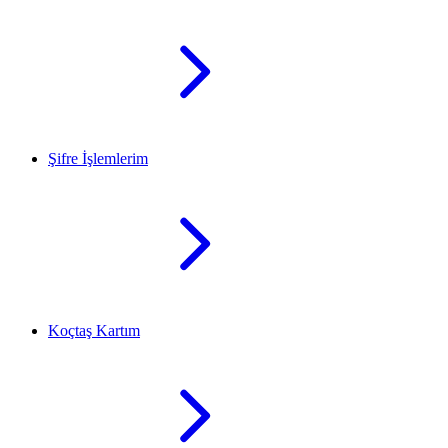
Şifre İşlemlerim
Koçtaş Kartım