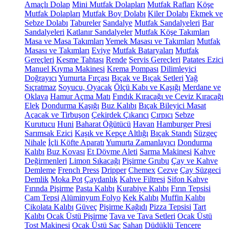
Amaçlı Dolap
Mini Mutfak Dolapları
Mutfak Rafları
Köşe
Mutfak Dolapları
Mutfak Boy Dolabı
Kiler Dolabı
Ekmek ve
Sebze Dolabı
Tabureler
Sandalye
Mutfak Sandalyeleri
Bar
Sandalyeleri
Katlanır Sandalyeler
Mutfak Köşe Takımları
Masa ve Masa Takımları
Yemek Masası ve Takımları
Mutfak
Masası ve Takımları
Eviye
Mutfak Bataryaları
Mutfak
Gereçleri
Kesme Tahtası
Rende
Servis Gereçleri
Patates Ezici
Manuel Kıyma Makinesi
Krema Pompası
Dilimleyici
Doğrayıcı
Yumurta Fırçası
Bıçak ve Bıçak Setleri
Yağ
Sıçratmaz
Soyucu, Oyacak
Ölçü Kabı ve Kaşığı
Merdane ve
Oklava
Hamur Açma Matı
Fındık Kıracağı ve Ceviz Kıracağı
Elek
Dondurma Kaşığı
Buz Kalıbı
Bıçak Bileyici Masat
Açacak ve Tirbuşon
Çekirdek Çıkarıcı
Çırpıcı
Sebze
Kurutucu
Huni
Baharat Öğütücü
Havan
Hamburger Presi
Sarımsak Ezici
Kaşık ve Kepçe Altlığı
Bıçak Standı
Süzgeç
Nihale
İçli Köfte Aparatı
Yumurta Zamanlayıcı
Dondurma
Kalıbı
Buz Kovası
Et Dövme Aleti
Sarma Makinesi
Kahve
Değirmenleri
Limon Sıkacağı
Pişirme Grubu
Çay ve Kahve
Demleme
French Press
Dripper
Chemex
Cezve
Çay Süzgeci
Demlik
Moka Pot
Çaydanlık
Kahve Filtresi
Sifon Kahve
Fırında Pişirme
Pasta Kalıbı
Kurabiye Kalıbı
Fırın Tepsisi
Cam Tepsi
Alüminyum Folyo
Kek Kalıbı
Muffin Kalıbı
Çikolata Kalıbı
Güveç
Pişirme Kağıdı
Pizza Tepsisi
Tart
Kalıbı
Ocak Üstü Pişirme
Tava ve Tava Setleri
Ocak Üstü
Tost Makinesi
Ocak Üstü Sac
Sahan
Düdüklü Tencere