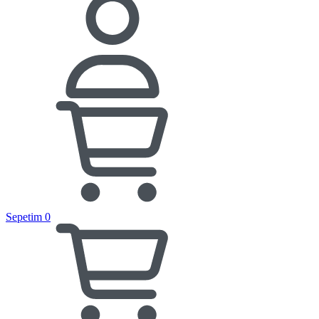
Sepetim
0