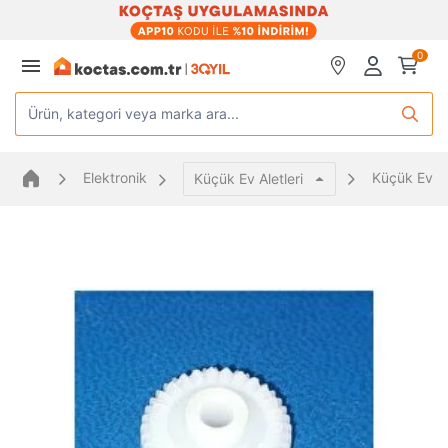
0
Ürün, kategori veya marka ara...
Elektronik
Küçük Ev Al
Küçük Ev Aletleri