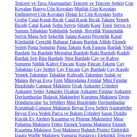
Tencere ve Tava Aksesuarları
Tencere ve Tencere Setleri
Çöp
Kovaları
Banyo Çöp Kovaları
Mutfak Çöp Kovaları
Endüstriyel Çöp Kovaları
Dolap İçi Çöp Kovaları
Sofra
Grubu
Çatal,Kaşık,Bıçak
Çatal Kaşık Bıçak Takımı
Yemek
Bıçağı
Çatal
Kaşık
Sofra Servis
Sürahi
Kase
Tepsi
Servis ve
Sunum Tabakları
Yağdanlık
Sosluk, Reçellik
Yumurtalık
Servis Maşa Seti
Şekerlik
Salata Kasesi
Peçetelik
Karaf
Kürdanlık
Çerezlik
Baharat Takımı
Bardak Altlığı
Ekmek
Sepeti
Pasta Sunumu
Pasta Takımı
Kek Fanusu
Bardak
Viski
Bardağı
Su Bardağı
Meşrubat Bardağı
Rakı Bardağı
Kadeh
Bardak Seti
Bira Bardağı
Shot Bardağı
Çay ve Kahve
Sunumu
Sütlük
Kahve Fincanı
Kupa
Fincan Takımı
Çay
Tabakları
Çay Setleri
Çay Fincanı
Çay Bardağı
Çay Kaşığı
Yemek Takımları
Tabaklar
Kahvaltı Takımları
Suluk ve
Matara
Beyaz Eşya
Fırın
Mikrodalga Fırınlar
Mini Fırınlar
Buzdolabı
Çamaşır Makinesi
Ocak
Ankastre Ürünleri
Ankastre Setler
Ankastre Ocaklar
Ankastre Fırınlar
Ankastre
Davlumbazlar
Bulaşık Makineleri
Kurutma Makinesi
Derin
Dondurucular
Su Sebilleri
Mini Buzdolabı
Davlumbazlar
Kurutmalı Çamaşır Makinesi
Beyaz Eşya Setleri
Aspiratörler
Beyaz Eşya Yedek Parça ve Bakım Ürünleri
Şarap Dolabı
Küçük Ev Aletleri
Kızartma ve Pişirme Makineleri
Mısır
Patlatma Makinesi
Fritöz
Ekmek Yapma Makinesi
Ekmek
Kızartma Makinesi
Tost Makinesi
Buharlı Pişirici
Elektrikli
Izgara
Waffle Makinesi
Yumurta Haşlayıcı
Elektrikli Tencere