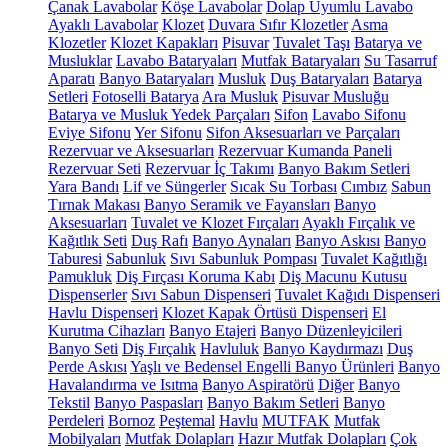
Çanak Lavabolar
Köşe Lavabolar
Dolap Uyumlu Lavabo
Ayaklı Lavabolar
Klozet
Duvara Sıfır Klozetler
Asma
Klozetler
Klozet Kapakları
Pisuvar
Tuvalet Taşı
Batarya ve
Musluklar
Lavabo Bataryaları
Mutfak Bataryaları
Su Tasarruf
Aparatı
Banyo Bataryaları
Musluk
Duş Bataryaları
Batarya
Setleri
Fotoselli Batarya
Ara Musluk
Pisuvar Musluğu
Batarya ve Musluk Yedek Parçaları
Sifon
Lavabo Sifonu
Eviye Sifonu
Yer Sifonu
Sifon Aksesuarları ve Parçaları
Rezervuar ve Aksesuarları
Rezervuar Kumanda Paneli
Rezervuar Seti
Rezervuar İç Takımı
Banyo Bakım Setleri
Yara Bandı
Lif ve Süngerler
Sıcak Su Torbası
Cımbız
Sabun
Tırnak Makası
Banyo Seramik ve Fayansları
Banyo
Aksesuarları
Tuvalet ve Klozet Fırçaları
Ayaklı Fırçalık ve
Kağıtlık Seti
Duş Rafı
Banyo Aynaları
Banyo Askısı
Banyo
Taburesi
Sabunluk
Sıvı Sabunluk Pompası
Tuvalet Kağıtlığı
Pamukluk
Diş Fırçası Koruma Kabı
Diş Macunu Kutusu
Dispenserler
Sıvı Sabun Dispenseri
Tuvalet Kağıdı Dispenseri
Havlu Dispenseri
Klozet Kapak Örtüsü Dispenseri
El
Kurutma Cihazları
Banyo Etajeri
Banyo Düzenleyicileri
Banyo Seti
Diş Fırçalık
Havluluk
Banyo Kaydırmazı
Duş
Perde Askısı
Yaşlı ve Bedensel Engelli Banyo Ürünleri
Banyo
Havalandırma ve Isıtma
Banyo Aspiratörü
Diğer
Banyo
Tekstil
Banyo Paspasları
Banyo Bakım Setleri
Banyo
Perdeleri
Bornoz
Peştemal
Havlu
MUTFAK
Mutfak
Mobilyaları
Mutfak Dolapları
Hazır Mutfak Dolapları
Çok