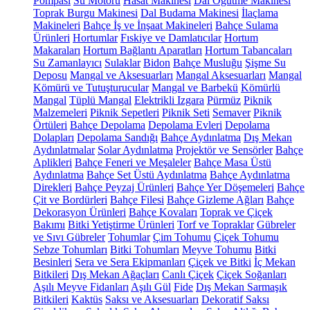
Pompası
Su Motoru
Hasat Makinesi
Dal Öğütme Makinesi
Toprak Burgu Makinesi
Dal Budama Makinesi
İlaçlama
Makineleri
Bahçe İş ve İnşaat Makineleri
Bahçe Sulama
Ürünleri
Hortumlar
Fıskiye ve Damlatıcılar
Hortum
Makaraları
Hortum Bağlantı Aparatları
Hortum Tabancaları
Su Zamanlayıcı
Sulaklar
Bidon
Bahçe Musluğu
Şişme Su
Deposu
Mangal ve Aksesuarları
Mangal Aksesuarları
Mangal
Kömürü ve Tutuşturucular
Mangal ve Barbekü
Kömürlü
Mangal
Tüplü Mangal
Elektrikli Izgara
Pürmüz
Piknik
Malzemeleri
Piknik Sepetleri
Piknik Seti
Semaver
Piknik
Örtüleri
Bahçe Depolama
Depolama Evleri
Depolama
Dolapları
Depolama Sandığı
Bahçe Aydınlatma
Dış Mekan
Aydınlatmalar
Solar Aydınlatma
Projektör ve Sensörler
Bahçe
Aplikleri
Bahçe Feneri ve Meşaleler
Bahçe Masa Üstü
Aydınlatma
Bahçe Set Üstü Aydınlatma
Bahçe Aydınlatma
Direkleri
Bahçe Peyzaj Ürünleri
Bahçe Yer Döşemeleri
Bahçe
Çit ve Bordürleri
Bahçe Filesi
Bahçe Gizleme Ağları
Bahçe
Dekorasyon Ürünleri
Bahçe Kovaları
Toprak ve Çiçek
Bakımı
Bitki Yetiştirme Ürünleri
Torf ve Topraklar
Gübreler
ve Sıvı Gübreler
Tohumlar
Çim Tohumu
Çiçek Tohumu
Sebze Tohumları
Bitki Tohumları
Meyve Tohumu
Bitki
Besinleri
Sera ve Sera Ekipmanları
Çiçek ve Bitki
İç Mekan
Bitkileri
Dış Mekan Ağaçları
Canlı Çiçek
Çiçek Soğanları
Aşılı Meyve Fidanları
Aşılı Gül
Fide
Dış Mekan Sarmaşık
Bitkileri
Kaktüs
Saksı ve Aksesuarları
Dekoratif Saksı