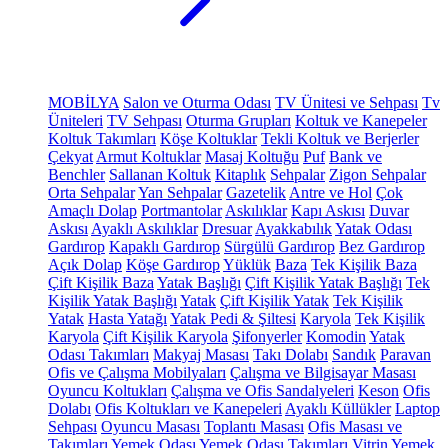
MOBİLYA
Salon ve Oturma Odası
TV Ünitesi ve Sehpası
Tv
Üniteleri
TV Sehpası
Oturma Grupları
Koltuk ve Kanepeler
Koltuk Takımları
Köşe Koltuklar
Tekli Koltuk ve Berjerler
Çekyat
Armut Koltuklar
Masaj Koltuğu
Puf
Bank ve
Benchler
Sallanan Koltuk
Kitaplık
Sehpalar
Zigon Sehpalar
Orta Sehpalar
Yan Sehpalar
Gazetelik
Antre ve Hol
Çok
Amaçlı Dolap
Portmantolar
Askılıklar
Kapı Askısı
Duvar
Askısı
Ayaklı Askılıklar
Dresuar
Ayakkabılık
Yatak Odası
Gardırop
Kapaklı Gardırop
Sürgülü Gardırop
Bez Gardırop
Açık Dolap
Köşe Gardırop
Yüklük
Baza
Tek Kişilik Baza
Çift Kişilik Baza
Yatak Başlığı
Çift Kişilik Yatak Başlığı
Tek
Kişilik Yatak Başlığı
Yatak
Çift Kişilik Yatak
Tek Kişilik
Yatak
Hasta Yatağı
Yatak Pedi & Şiltesi
Karyola
Tek Kişilik
Karyola
Çift Kişilik Karyola
Şifonyerler
Komodin
Yatak
Odası Takımları
Makyaj Masası
Takı Dolabı
Sandık
Paravan
Ofis ve Çalışma Mobilyaları
Çalışma ve Bilgisayar Masası
Oyuncu Koltukları
Çalışma ve Ofis Sandalyeleri
Keson
Ofis
Dolabı
Ofis Koltukları ve Kanepeleri
Ayaklı Küllükler
Laptop
Sehpası
Oyuncu Masası
Toplantı Masası
Ofis Masası ve
Takımları
Yemek Odası
Yemek Odası Takımları
Vitrin
Yemek