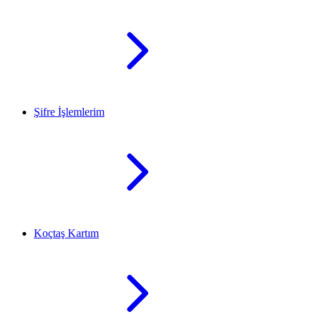
Şifre İşlemlerim
Koçtaş Kartım