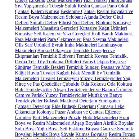
Dosya
Etiketlik
Okul Malzemeleri
Yazı Tahtası
Tahta Silgisi
Sıvı Yapıştırıcılar
Tebeşir
Suluk
Resim Çantası
Pano
Okul
Çantası
Kalem Kutusu
Beslenme Çantası
Resim Boyaları ve
Resim Boya Malzemeleri
Selobant
Ajanda
Defter
Okul
Defteri
Spiralli Defter
Fihrist
Not Defteri
Bloknot
Kırtasiye
Malzemeleri
Masaüstü Gereçleri
Kırtasiye Kağıt Ürünleri
Kırtasiye Seti
Kalem ve Yazı Gereçleri
Koli Bandı Makinesi
Para Makineleri
Para Çekmeceleri
Para Sayma Makineleri
Ofis Sarf Ürünleri
Evrak İmha Makineleri
Laminasyon
Makineleri
Barkod Okuyucu
Temizlik Gereçleri ve
Ekipmanları
Temizlik Eldiveni
Temizlik Kovası
Temizlik,
Ovma Teli
Tüy Toplama Ürünleri
Faraş
Çekpas
Fırça ve
Süpürge
Temizlik Bezleri
Temizlik Süngeri
Paspas ve Mop
Kâğıt Havlu
Tuvalet Kağıdı
Islak Mendil
Ev Temizlik
Malzemeleri
Tuvalet Temizleyici
Yüzey Temizleyiciler
Yağ,
Kireç ve Pas Çözücüler
Çubuklu Oda Kokusu
Oda Kokusu
Halı Temizleyiciler
Ahşap Temizleyiciler ve Bakım Ürünleri
Cam ve Parlak Yüzey Temizleyiciler
Mutfak ve Banyo
Temizleyiciler
Bulaşık Makinesi Deterjanı
Yumuşatıcı
Çamaşır Deterjanı
Elde Bulaşık Deterjanı
Çamaşır Leke
Çıkarıcılar
Kolonya
Pazar Arabası ve Çantası
Eğlence
Ürünleri
Parti Malzemeleri
Puzzle
Hobi Malzemeleri
Hobi
Boya ve Resim Malzemeleri
Ahşap Boyaları
Akrilik Boyalar
Sulu Boya
Yağlı Boya Seti
Eskitme Boyası
Cam ve Seramik
Boyaları
Metalik Boya
Şövale
Kumaş Boyaları
Resim Fırçası