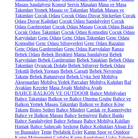
Masası Sandalyesi
Konsol
Servis Masaları
Masa ve Masa
Takımları
Yemek Masası ve Takımları
Mutfak Masası ve
Takımları
Çocuk Odası
Çocuk Odası Duvar Stickerları
Çocuk
Odası Duvar Kağıtları
Çocuk Odası Sandalyeleri
Çocuk
Odası Gardıropları
Çocuk Odası Masası
Çocuk Odası Bazası
Çocuk Odası Takımları
Çocuk Odası Komodini
Çocuk Odası
Karyolaları
Genç Odası
Genç Odası Takımları
Genç Odası
Komodini
Genç Odası Şifonyerleri
Genç Odası Bazaları
Genç Odası Gardıropları
Genç Odası Karyolaları
Ranza
Bebek Odası
Bebek Beşikleri
Mama Sandalyesi
Bebek
Karyolaları
Bebek Gardıropları
Bebek Yatakları
Bebek Odası
Takımları
Oyuncak Dolabı
Bebek Şifonyer
Bebek Odası
Tekstili
Bebek Yorganı
Bebek Çarşafı
Bebek Nevresim
Takımı
Bebek Battaniyesi
Bebek Uyku Seti
Mobilya
Aksesuarları
Mobilya Yedek Parçaları
Mobilya Kulpları
Raf
Ayakları
Keçeler
Masa Ayağı
Mobilya Ayağı
BAHÇE,BALKON VE OUTDOOR
Bahçe Mobilyaları
Bahçe Takımları
Balkon ve Bahçe Oturma Grubu
Bahçe ve
Balkon Yemek Masası Takımları
Balkon ve Bahçe Köşe
Takımı
Bistro Setleri
Bahçe Minderi
Çardak ve Kameriyeler
Bahçe ve Balkon Masası
Bahçe Şemsiyesi
Bahçe Bankı
Bahçe Sandalyeleri
Bahçe Sehpası
Bahçe Mobilya Kılıfları
Hamak
Bahçe Salıncağı
Şezlong
Bahçe Koltukları
Ahşap Ev
ve Bungalov
Tente
Prefabrik Evler
Kamp Spor ve Outdoor
Kamp Malzemeleri
Çadırlar
Kamp Sandalyesi
Uyku Tulumu