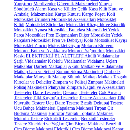
Yapıştırıcı
Merdivenler
Güvenlik Malzemeleri
Yangın
Söndürücü
Alarm
Kasa ve Kilitler
Çelik Kasa
Kilit
Kutu ve
Ambalaj Malzemeleri
Kargo Kutusu
Kargo Poşeti
Koli
Motosiklet Ürünleri
Motorsiklet Aksesuarları
Motosiklet
Kilidi
Motosiklet Stickerları
Motosiklet Rüzgarlık ve Siperlik
Motosiklet Aynası
Motosiklet Brandası
Motorsiklet Yedek
Parça
Motosiklet Fren Ekipmanları
Diğer Motosiklet Yedek
Parçaları
Motosiklet Fren ve Debriyaj Kolu
Motosiklet Kayışı
Motosiklet Zinciri
Motosiklet Giyim
Motorcu Eldiveni
Motorcu Botu ve Ayakkabısı
Motorcu Yağmurluk
Motosiklet
Kaskı
ELEKTRİKLİ EL ALETLERİ
Akülü Vidalamalar
Şarjlı Vidalamalar
Kablolu Vidalamalar
Vidalama Uçları
Matkaplar
Darbeli Matkaplar
Akülü Matkap ve Vidalamalar
Matkap Ucu ve Setleri
Somun Sıkma Makineleri
Darbesiz
Matkaplar
Manyetik Matkap
Sütunlu Matkap
Matkap Tezgahı
Kırıcılar ve Deliciler
Zımpara ve Polisaj
Zımpara Makineleri
Polisaj Makineleri
Planyalar
Zımpara Kağıdı ve Aksesuarları
Testereler
Daire Testereler
Dekupaj Testereler
Çok Amaçlı
Testereler
Tilki Kuyruğu Testereler
Testere Aksesuarları
Tilki
Kuyruğu Testere Ucu
Daire Testere Bıçağı
Dekupaj Testere
Ucu
Bahçe Makineleri
Çapalama Makinesi
Tırpan
Çit
Budama Makinesi
Hidrofor
Yaprak Toplama Makinesi
Motorlu Testere
Elektrikli Testereler
Benzinli Testereler
Testere Zincirleri ve Yağları
Çim Biçme Makinesi
Benzinli
Çim Biçme Makinesi
Elektrikli Çim Biçme Makinesi
Kenar