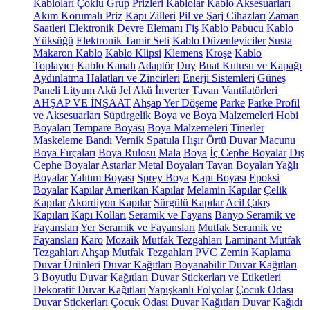
Kabloları
Çoklu Grup Prizleri
Kablolar
Kablo Aksesuarları
Akım Korumalı Priz
Kapı Zilleri
Pil ve Şarj Cihazları
Zaman
Saatleri
Elektronik Devre Elemanı
Fiş
Kablo Pabucu
Kablo
Yüksüğü
Elektronik Tamir Seti
Kablo Düzenleyiciler
Susta
Makaron Kablo
Kablo Klipsi
Klemens
Kroşe
Kablo
Toplayıcı
Kablo Kanalı
Adaptör
Duy
Buat Kutusu ve Kapağı
Aydınlatma Halatları ve Zincirleri
Enerji Sistemleri
Güneş
Paneli
Lityum Akü
Jel Akü
İnverter
Tavan Vantilatörleri
AHŞAP VE İNŞAAT
Ahşap Yer Döşeme
Parke
Parke Profil
ve Aksesuarları
Süpürgelik
Boya ve Boya Malzemeleri
Hobi
Boyaları
Tempare Boyası
Boya Malzemeleri
Tinerler
Maskeleme Bandı
Vernik
Spatula
Hışır Örtü
Duvar Macunu
Boya Fırçaları
Boya Rulosu
Mala
Boya
İç Cephe Boyalar
Dış
Cephe Boyalar
Astarlar
Metal Boyaları
Tavan Boyaları
Yağlı
Boyalar
Yalıtım Boyası
Sprey Boya
Kapı Boyası
Epoksi
Boyalar
Kapılar
Amerikan Kapılar
Melamin Kapılar
Çelik
Kapılar
Akordiyon Kapılar
Sürgülü Kapılar
Acil Çıkış
Kapıları
Kapı Kolları
Seramik ve Fayans
Banyo Seramik ve
Fayansları
Yer Seramik ve Fayansları
Mutfak Seramik ve
Fayansları
Karo
Mozaik
Mutfak Tezgahları
Laminant Mutfak
Tezgahları
Ahşap Mutfak Tezgahları
PVC Zemin Kaplama
Duvar Ürünleri
Duvar Kağıtları
Boyanabilir Duvar Kağıtları
3 Boyutlu Duvar Kağıtları
Duvar Stickerları ve Etiketleri
Dekoratif Duvar Kağıtları
Yapışkanlı Folyolar
Çocuk Odası
Duvar Stickerları
Çocuk Odası Duvar Kağıtları
Duvar Kağıdı