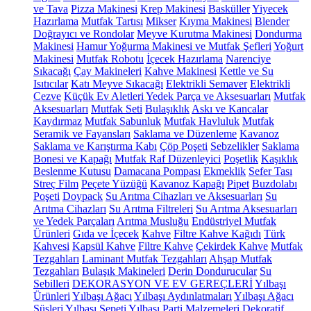
ve Tava
Pizza Makinesi
Krep Makinesi
Basküller
Yiyecek
Hazırlama
Mutfak Tartısı
Mikser
Kıyma Makinesi
Blender
Doğrayıcı ve Rondolar
Meyve Kurutma Makinesi
Dondurma
Makinesi
Hamur Yoğurma Makinesi ve Mutfak Şefleri
Yoğurt
Makinesi
Mutfak Robotu
İçecek Hazırlama
Narenciye
Sıkacağı
Çay Makineleri
Kahve Makinesi
Kettle ve Su
Isıtıcılar
Katı Meyve Sıkacağı
Elektrikli Semaver
Elektrikli
Cezve
Küçük Ev Aletleri Yedek Parça ve Aksesuarları
Mutfak
Aksesuarları
Mutfak Seti
Bulaşıklık
Askı ve Kancalar
Kaydırmaz
Mutfak Sabunluk
Mutfak Havluluk
Mutfak
Seramik ve Fayansları
Saklama ve Düzenleme
Kavanoz
Saklama ve Karıştırma Kabı
Çöp Poşeti
Sebzelikler
Saklama
Bonesi ve Kapağı
Mutfak Raf Düzenleyici
Poşetlik
Kaşıklık
Beslenme Kutusu
Damacana Pompası
Ekmeklik
Sefer Tası
Streç Film
Peçete Yüzüğü
Kavanoz Kapağı
Pipet
Buzdolabı
Poşeti
Doypack
Su Arıtma Cihazları ve Aksesuarları
Su
Arıtma Cihazları
Su Arıtma Filtreleri
Su Arıtma Aksesuarları
ve Yedek Parçaları
Arıtma Musluğu
Endüstriyel Mutfak
Ürünleri
Gıda ve İçecek
Kahve
Filtre Kahve Kağıdı
Türk
Kahvesi
Kapsül Kahve
Filtre Kahve
Çekirdek Kahve
Mutfak
Tezgahları
Laminant Mutfak Tezgahları
Ahşap Mutfak
Tezgahları
Bulaşık Makineleri
Derin Dondurucular
Su
Sebilleri
DEKORASYON VE EV GEREÇLERİ
Yılbaşı
Ürünleri
Yılbaşı Ağacı
Yılbaşı Aydınlatmaları
Yılbaşı Ağacı
Süsleri
Yılbaşı Sepeti
Yılbaşı Parti Malzemeleri
Dekoratif