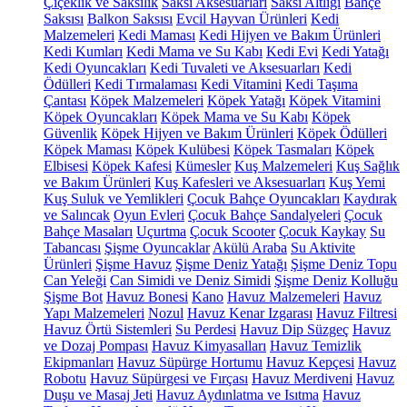
Çiçeklik ve Saksılık
Saksı Aksesuarları
Saksı Altlığı
Bahçe
Saksısı
Balkon Saksısı
Evcil Hayvan Ürünleri
Kedi
Malzemeleri
Kedi Maması
Kedi Hijyen ve Bakım Ürünleri
Kedi Kumları
Kedi Mama ve Su Kabı
Kedi Evi
Kedi Yatağı
Kedi Oyuncakları
Kedi Tuvaleti ve Aksesuarları
Kedi
Ödülleri
Kedi Tırmalaması
Kedi Vitamini
Kedi Taşıma
Çantası
Köpek Malzemeleri
Köpek Yatağı
Köpek Vitamini
Köpek Oyuncakları
Köpek Mama ve Su Kabı
Köpek
Güvenlik
Köpek Hijyen ve Bakım Ürünleri
Köpek Ödülleri
Köpek Maması
Köpek Kulübesi
Köpek Tasmaları
Köpek
Elbisesi
Köpek Kafesi
Kümesler
Kuş Malzemeleri
Kuş Sağlık
ve Bakım Ürünleri
Kuş Kafesleri ve Aksesuarları
Kuş Yemi
Kuş Suluk ve Yemlikleri
Çocuk Bahçe Oyuncakları
Kaydırak
ve Salıncak
Oyun Evleri
Çocuk Bahçe Sandalyeleri
Çocuk
Bahçe Masaları
Uçurtma
Çocuk Scooter
Çocuk Kaykay
Su
Tabancası
Şişme Oyuncaklar
Akülü Araba
Su Aktivite
Ürünleri
Şişme Havuz
Şişme Deniz Yatağı
Şişme Deniz Topu
Can Yeleği
Can Simidi ve Deniz Simidi
Şişme Deniz Kolluğu
Şişme Bot
Havuz Bonesi
Kano
Havuz Malzemeleri
Havuz
Yapı Malzemeleri
Nozul
Havuz Kenar Izgarası
Havuz Filtresi
Havuz Örtü Sistemleri
Su Perdesi
Havuz Dip Süzgeç
Havuz
ve Dozaj Pompası
Havuz Kimyasalları
Havuz Temizlik
Ekipmanları
Havuz Süpürge Hortumu
Havuz Kepçesi
Havuz
Robotu
Havuz Süpürgesi ve Fırçası
Havuz Merdiveni
Havuz
Duşu ve Masaj Jeti
Havuz Aydınlatma ve Isıtma
Havuz