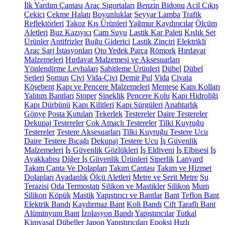
İlk Yardım Çantası
Araç Sigortaları
Benzin Bidonu
Acil Çıkış
Çekici
Çekme Halatı
Boyunluklar
Seyyar Lamba
Trafik
Reflektörleri
Takoz
Kış Ürünleri
Yağmur Kaydırıcılar
Ölçüm
Aletleri
Buz Kazıyıcı
Cam Suyu
Lastik Kar Paleti
Kışlık Set
Ürünler
Antifrizler
Buğu Giderici
Lastik Zinciri
Elektrikli
Araç Şarj İstasyonları
Oto Yedek Parça
Römork
Hırdavat
Malzemeleri
Hırdavat Malzemesi ve Aksesuarları
Yönlendirme Levhaları
Sabitleme Ürünleri
Dübel
Dübel
Setleri
Somun
Çivi
Vida-Çivi
Demir Pul
Vida
Civata
Köşebent
Kapı ve Pencere Malzemeleri
Menteşe
Kapı Kolları
Yalıtım Bantları
Stoper
Sineklik
Pencere Kolu
Kapı Hidroliği
Kapı Dürbünü
Kapı Kilitleri
Kapı Sürgüleri
Anahtarlık
Gönye
Posta Kutuları
Tekerlek
Testereler
Daire Testereler
Dekupaj Testereler
Çok Amaçlı Testereler
Tilki Kuyruğu
Testereler
Testere Aksesuarları
Tilki Kuyruğu Testere Ucu
Daire Testere Bıçağı
Dekupaj Testere Ucu
İş Güvenlik
Malzemeleri
İş Güvenlik Gözlükleri
İş Eldiveni
İş Elbisesi
İş
Ayakkabısı
Diğer İş Güvenlik Ürünleri
Siperlik
Lanyard
Takım Çanta Ve Dolapları
Takım Çantası
Takım ve Hizmet
Dolapları
Avadanlık
Ölçü Aletleri
Metre ve Şerit Metre
Su
Terazisi
Oda Termostatı
Silikon ve Mastikler
Silikon
Mum
Silikon
Köpük
Mastik
Yapıştırıcı ve Bantlar
Bant
Teflon Bant
Elektrik Bandı
Kaydırmaz Bant
Koli Bandı
Çift Taraflı Bant
Alüminyum Bant
İzolasyon Bandı
Yapıştırıcılar
Tutkal
Kimyasal Dübeller
Japon Yapıştırıcıları
Epoksi
Hızlı