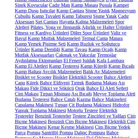
Sinek Kovucular
Çadır Matı
Kamp Masası
Pusula
Kampet
Kamp Duşu
Isıtıcılar
Kamp Çantası
Şişme Yastık
Magnezyum
Çubuğu
Kamp Tuvaleti
Kamp Taburesi
Şişme Yatak
Çadır
Aksesuarı
Sırt Çantası
Hayatta Kalma Malzemeleri
Spor
Aletleri
Pilates, Yoga ve Jimnastik
Ağırlık ve Halter Ürünleri
Fitness ve Kardiyo Ürünleri
Diğer Spor Ürünleri
Valiz ve
Bavul
Kamp Mutfak Malzemeleri
Termal Çanta
Matara
Kamp Yemek Pişirme Seti
Kamp Buzluk ve Soğutucu
Ürünler
Kamp Demliği
Kamp Tavası
Kamp Ocağı
Kamp
Mutfak Aksesuarları
Çakmak ve Yakıcılar
Termoslar
Aydınlatma Ekipmanları
El Feneri
Işıldak
Kafa Lambası
Kamp El Aletleri
Kamp Testeresi
Kamp Küreği
Kamp Bıçağı
Kamp Baltası
Avcılık Malzemeleri
Balık Av Malzemeleri
Bisiklet ve Scooter
Bisiklet
Elektrikli Scooter
Bahçe Aletleri
Çapa
Kürek
Bahçe Eldiveni
Tırmık
Budama Makası
Aşı
Makası
Fide Dikici ve Sökücü
Orak
Bahçe El Aleti Setleri
Çim Makası
Tırpan Misinası
Aşı Bıçağı
Meyve Toplama Aleti
Budama Testeresi
Bahçe Çatalı
Kazma
Bahçe Makineleri
Çapalama Makinesi
Tırpan
Çit Budama Makinesi
Hidrofor
Yaprak Toplama Makinesi
Motorlu Testere
Elektrikli
Testereler
Benzinli Testereler
Testere Zincirleri ve Yağları
Çim
Biçme Makinesi
Benzinli Çim Biçme Makinesi
Elektrikli Çim
Biçme Makinesi
Kenar Kesme Makinesi
Çim Biçme Yedek
Parça
Pompa
Santrifüj Pompa
Dalgıç Pompası
Bahçe