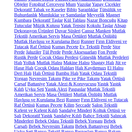
Objeler
Fotoğraf Çerçevesi
Mum
Vazolar
Yapay Çiçekler
Dekoratif Tabak ve Kaseler
Biblo
Şaraplıklar
Tütsülük ve
Buhurdanlık
Mumluklar ve Şamdanlar
Meyvelik
Magnet
Kumbara
Dekoratif Taşlar
Kül Tablası
Nazar Boncuğu
Kitap
Tutucular
Müzik Kutusu
Yatak Tepsisi
Kokulu Taşlar
Ahşap
Dekorasyon Ürünleri
Duvar Süsleri
Cansız Manken
Mutfak
Tekstili
Amerikan Servis
Masa Örtüleri
Mutfak Önlüğü
Mutfak Havlusu ve Kurulama Bezi
Runner
Fırın Eldiveni ve
Tutacak
Raf Örtüsü
Kumaş Peçete
Ev Tekstili
Perde
Stor
Perde
Jaluziler
Tül Perde
Perde Aksesuarları
Fon Perde
Rustik Perde
Çocuk Odası Perdesi
Güneşlik
Mutfak Perdeleri
Halı
Yolluk
Mutfak Halısı
Makine Halısı
Shaggy Halı
Jüt ve
Hasır Halı
Çocuk Odası Halıları
Halı Kaydırmazı
El Halısı
Deri Halı
Halı Örtüsü
Bambu Halı
Yatak Odası Tekstili
Yorgan
Nevresim Takımı
Pike ve Pike Takımı
Yatak Örtüsü
Çarşaf
Battaniye
Yatak Alezi & Koruyucusu
Yastık
Yastık
Kılıfı
Uyku Seti
Yastık Alezi
Paspaslar
Mutfak Tekstili
Amerikan Servis
Masa Örtüleri
Mutfak Önlüğü
Mutfak
Havlusu ve Kurulama Bezi
Runner
Fırın Eldiveni ve Tutacak
Raf Örtüsü
Kumaş Peçete
Kilim
Seccade
Salon Tekstili
Kırlent ve Kırlent Kılıfı
Sandalye Minderi
Koltuk Örtüsü ve
Şalı
Dekoratif Yastık
Sandalye Kılıfı
Bahçe Tekstili
Salıncak
Minderleri
Bebek Odası Tekstili
Bebek Yorganı
Bebek
Çarşafı
Bebek Nevresim Takımı
Bebek Battaniyesi
Bebek
Uyku Seti
Banyo Tekstil
Banyo Paspasları
Banyo Bakım