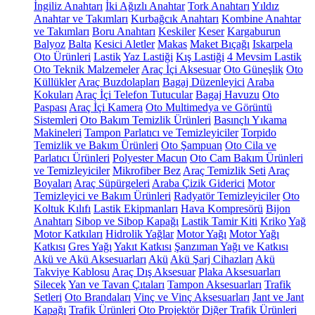
İngiliz Anahtarı
İki Ağızlı Anahtar
Tork Anahtarı
Yıldız
Anahtar ve Takımları
Kurbağcık Anahtarı
Kombine Anahtar
ve Takımları
Boru Anahtarı
Keskiler
Keser
Kargaburun
Balyoz
Balta
Kesici Aletler
Makas
Maket Bıçağı
Iskarpela
Oto Ürünleri
Lastik
Yaz Lastiği
Kış Lastiği
4 Mevsim Lastik
Oto Teknik Malzemeler
Araç İçi Aksesuar
Oto Güneşlik
Oto
Küllükler
Araç Buzdolapları
Bagaj Düzenleyici
Araba
Kokuları
Araç İçi Telefon Tutucular
Bagaj Havuzu
Oto
Paspası
Araç İçi Kamera
Oto Multimedya ve Görüntü
Sistemleri
Oto Bakım Temizlik Ürünleri
Basınçlı Yıkama
Makineleri
Tampon Parlatıcı ve Temizleyiciler
Torpido
Temizlik ve Bakım Ürünleri
Oto Şampuan
Oto Cila ve
Parlatıcı Ürünleri
Polyester Macun
Oto Cam Bakım Ürünleri
ve Temizleyiciler
Mikrofiber Bez
Araç Temizlik Seti
Araç
Boyaları
Araç Süpürgeleri
Araba Çizik Giderici
Motor
Temizleyici ve Bakım Ürünleri
Radyatör Temizleyiciler
Oto
Koltuk Kılıfı
Lastik Ekipmanları
Hava Kompresörü
Bijon
Anahtarı
Sibop ve Sibop Kapağı
Lastik Tamir Kiti
Kriko
Yağ
Motor Katkıları
Hidrolik Yağlar
Motor Yağı
Motor Yağı
Katkısı
Gres Yağı
Yakıt Katkısı
Şanzıman Yağı ve Katkısı
Akü ve Akü Aksesuarları
Akü
Akü Şarj Cihazları
Akü
Takviye Kablosu
Araç Dış Aksesuar
Plaka Aksesuarları
Silecek
Yan ve Tavan Çıtaları
Tampon Aksesuarları
Trafik
Setleri
Oto Brandaları
Vinç ve Vinç Aksesuarları
Jant ve Jant
Kapağı
Trafik Ürünleri
Oto Projektör
Diğer Trafik Ürünleri