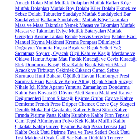
Amaçlı Dolap
Mini Mutfak Dolapları
Mutfak Rafları
Köşe
Mutfak Dolapları
Mutfak Boy Dolabı
Kiler Dolabı
Ekmek ve
Sebze Dolabı
Tabureler
Sandalye
Mutfak Sandalyeleri
Bar
Sandalyeleri
Katlanır Sandalyeler
Mutfak Köşe Takımları
Masa ve Masa Takımları
Yemek Masası ve Takımları
Mutfak
Masası ve Takımları
Eviye
Mutfak Bataryaları
Mutfak
Gereçleri
Kesme Tahtası
Rende
Servis Gereçleri
Patates Ezici
Manuel Kıyma Makinesi
Krema Pompası
Dilimleyici
Doğrayıcı
Yumurta Fırçası
Bıçak ve Bıçak Setleri
Yağ
Sıçratmaz
Soyucu, Oyacak
Ölçü Kabı ve Kaşığı
Merdane ve
Oklava
Hamur Açma Matı
Fındık Kıracağı ve Ceviz Kıracağı
Elek
Dondurma Kaşığı
Buz Kalıbı
Bıçak Bileyici Masat
Açacak ve Tirbuşon
Çekirdek Çıkarıcı
Çırpıcı
Sebze
Kurutucu
Huni
Baharat Öğütücü
Havan
Hamburger Presi
Sarımsak Ezici
Kaşık ve Kepçe Altlığı
Bıçak Standı
Süzgeç
Nihale
İçli Köfte Aparatı
Yumurta Zamanlayıcı
Dondurma
Kalıbı
Buz Kovası
Et Dövme Aleti
Sarma Makinesi
Kahve
Değirmenleri
Limon Sıkacağı
Pişirme Grubu
Çay ve Kahve
Demleme
French Press
Dripper
Chemex
Cezve
Çay Süzgeci
Demlik
Moka Pot
Çaydanlık
Kahve Filtresi
Sifon Kahve
Fırında Pişirme
Pasta Kalıbı
Kurabiye Kalıbı
Fırın Tepsisi
Cam Tepsi
Alüminyum Folyo
Kek Kalıbı
Muffin Kalıbı
Çikolata Kalıbı
Güveç
Pişirme Kağıdı
Pizza Tepsisi
Tart
Kalıbı
Ocak Üstü Pişirme
Tava ve Tava Setleri
Ocak Üstü
Tost Makinesi
Ocak Üstü Sac
Sahan
Düdüklü Tencere