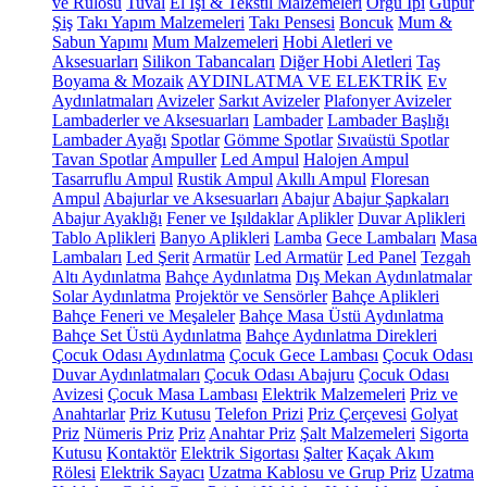
ve Rulosu
Tuval
El İşi & Tekstil Malzemeleri
Örgü İpi
Güpür
Şiş
Takı Yapım Malzemeleri
Takı Pensesi
Boncuk
Mum &
Sabun Yapımı
Mum Malzemeleri
Hobi Aletleri ve
Aksesuarları
Silikon Tabancaları
Diğer Hobi Aletleri
Taş
Boyama & Mozaik
AYDINLATMA VE ELEKTRİK
Ev
Aydınlatmaları
Avizeler
Sarkıt Avizeler
Plafonyer Avizeler
Lambaderler ve Aksesuarları
Lambader
Lambader Başlığı
Lambader Ayağı
Spotlar
Gömme Spotlar
Sıvaüstü Spotlar
Tavan Spotlar
Ampuller
Led Ampul
Halojen Ampul
Tasarruflu Ampul
Rustik Ampul
Akıllı Ampul
Floresan
Ampul
Abajurlar ve Aksesuarları
Abajur
Abajur Şapkaları
Abajur Ayaklığı
Fener ve Işıldaklar
Aplikler
Duvar Aplikleri
Tablo Aplikleri
Banyo Aplikleri
Lamba
Gece Lambaları
Masa
Lambaları
Led Şerit
Armatür
Led Armatür
Led Panel
Tezgah
Altı Aydınlatma
Bahçe Aydınlatma
Dış Mekan Aydınlatmalar
Solar Aydınlatma
Projektör ve Sensörler
Bahçe Aplikleri
Bahçe Feneri ve Meşaleler
Bahçe Masa Üstü Aydınlatma
Bahçe Set Üstü Aydınlatma
Bahçe Aydınlatma Direkleri
Çocuk Odası Aydınlatma
Çocuk Gece Lambası
Çocuk Odası
Duvar Aydınlatmaları
Çocuk Odası Abajuru
Çocuk Odası
Avizesi
Çocuk Masa Lambası
Elektrik Malzemeleri
Priz ve
Anahtarlar
Priz Kutusu
Telefon Prizi
Priz Çerçevesi
Golyat
Priz
Nümeris Priz
Priz
Anahtar Priz
Şalt Malzemeleri
Sigorta
Kutusu
Kontaktör
Elektrik Sigortası
Şalter
Kaçak Akım
Rölesi
Elektrik Sayacı
Uzatma Kablosu ve Grup Priz
Uzatma