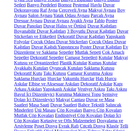
Setleri
Banyo Perdeleri
Bornoz
Peştemal
Havlu
Duvar
Dekorasyonu
Raf
Ayna
Çerçeveli Ayna
Makyaj Aynası
Boy
Aynası
Salon Aynası
Yatak Odası Aynası
Parçalı Ayna
Dresuar Aynası
Duvar Aynası
Ayaklı Ayna
Tablo
Poster
Duvar Panoları
Duvar Halısı ve Örtüsü
Duvar Kağıtları
Boyanabilir Duvar Kağıtları
3 Boyutlu Duvar Kağıtları
Duvar
Stickerları ve Etiketleri
Dekoratif Duvar Kağıtları
Yapışkanlı
Folyolar
Çocuk Odası Duvar Stickerları
Çocuk Odası Duvar
Kağıtları
Duvar Kağıdı Yapıştırıcısı
Poster Duvar Kağıtları
Ev
Düzenleme ve Saklama
Sepetler
Mutfak Sepeti
Çok Amaçlı
Sepetler
Dekoratif Sepetler
Çamaşır Sepetleri
Kutular
Makyaj
Kutusu ve Organizerleri
Plastik Kutular
Kumaş Kutular
Ayakkabı Kutuları
Oyuncak Kutuları
Saklama Kutusu
Dekoratif Kutu
Takı Kutusu
Çamaşır Kurutma Askısı
Saklama Hurçları
Hurçlar
Vakumlu Hurçlar
Halı Hurcu
Askılar
Elbise ve Aksesuar Askıları
Dekoratif Askılar
Kapı
Arkası Askıları
Yapışkanlı Askılar
Vestiyer Askısı
Takı Askısı
Bavul İçi Düzenleyici
Kurutma Makinesi Topu
Şemsiye
Dolap İçi Düzenleyici
Makyaj Çantası
Duvar ve Masa
Saatleri
Masa Saati
Duvar Saatleri
Bahçe Tekstili
Salıncak
Minderleri
Ütü Masası
Çöp Kovaları
Banyo Çöp Kovaları
Mutfak Çöp Kovaları
Endüstriyel Çöp Kovaları
Dolap İçi
Çöp Kovaları
Kırtasiye ve Ofis Malzemeleri
Dosyalama ve
Arşivleme
Poşet Dosya
Evrak Rafı
Çıtçıtlı Dosya
Klasör
Telli