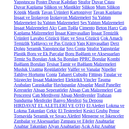
Yapıştırıcısı
Poster Duvar Kağıtları
Strafor
Duvar Çıtası
Duvar Kaplama
Silikon ve Mastikler
Silikon
Mum Silikon
Köpük
Mastik
Tavan Ürünleri
Kartonpiyer
Tavan Kaplama
İnşaat ve İzolasyon
İzolasyon Malzemeleri
Su Yalıtım
Malzemeleri
Isı Yalıtım Malzemeleri
Ses Yalıtım Malzemeleri
İnşaat Malzemeleri
Alçı
Cam Tuğla
Çimento
Beton Harcı
Çatı
Kaplama Malzemeleri
İnşaat Kimyasalları
İnşaat Temizlik
Ürünleri
Lavabo Çözücü
Harç ve Sıva Çözücü
Çok Amaçlı
Temizlik
Yağlayıcı ve Pas Çözücü
Yapı Kimyasalları
Derz
Dolgu
Seramik Yapıştırıcılar
Sıvı Conta
Strafor Yapıştırılar
Plastik Boru ve Ek Parçalar
Boru Bağlantı ve Aksesuarları
Temiz Su Boruları
Atık Su Boruları
PPRC Borular
Kombi
Bağlantı Boruları
Tesisat Tamir ve Bağlantı Malzemeleri
Musluk Uzatma
Regülatörler
Valfler ve Vanalar
Nipeller
Tahliye Hortumu
Conta
Taharet Çubuğu
Fittings
Tıpalar ve
Süzgeçler
İnşaat Makineleri
Elektrikli Vinçler
Taşıma
Arabaları
Caraskallar
Havlupanlar
Ahşaplar
Masif Paneller
Keresteler
Ahşap Seperatörler
Ahşap Çatı Malzemeleri
Çatı
Penceresi
Çatı Merdiveni
Ahşap Merdivenler
Trabzan
Sundurma
Menfezler
Banyo Menfezi
Su Deposu
HIRDAVAT EL ALETLERİ VE OTO
El Aletleri
Lokma ve
Lokma Takımları
Çekiç
El Testereleri
Kesici Grubu
Pense
Tornavida
Seramik ve Sıvacı Aletleri
Mengene ve İşkenceler
Zımbalar ve Aksesuarları
Zımpara ve Eğeler
Anahtarlar
Anahtar Takımları
Alyan Anahtarları
Açık Ağız Anahtar