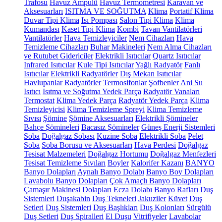
Trafosu
Havuz Ampulü
Havuz Termometresi
Karavan ve
Aksesuarları
ISITMA VE SOĞUTMA
Klima
Portatif Klima
Duvar Tipi Klima
Isı Pompası
Salon Tipi Klima
Klima
Kumandası
Kaset Tipi Klima
Kombi
Tavan Vantilatörleri
Vantilatörler
Hava Temizleyiciler
Nem Cihazları
Hava
Temizleme Cihazları
Buhar Makineleri
Nem Alma Cihazları
ve Rutubet Gidericiler
Elektrikli Isıtıcılar
Quartz Isıtıcılar
Infrared Isıtıcılar
Kule Tipi Isıtıcılar
Yağlı Radyatör
Fanlı
Isıtıcılar
Elektrikli Radyatörler
Dış Mekan Isıtıcılar
Havlupanlar
Radyatörler
Termosifonlar
Şofbenler
Ani Su
Isıtıcı
Isıtma ve Soğutma Yedek Parça
Radyatör Vanaları
Termostat
Klima Yedek Parça
Radyatör Yedek Parça
Klima
Temizleyicisi
Klima Temizleme Spreyi
Klima Temizleme
Sıvısı
Şömine
Şömine Aksesuarları
Elektrikli Şömineler
Bahçe Şömineleri
Bacasız Şömineler
Güneş Enerji Sistemleri
Soba
Doğalgaz Sobası
Kuzine Soba
Elektrikli Soba
Pelet
Soba
Soba Borusu ve Aksesuarları
Hava Perdesi
Doğalgaz
Tesisat Malzemeleri
Doğalgaz Hortumu
Doğalgaz Menfezleri
Tesisat Temizleme Sıvıları
Boyler
Kalorifer Kazanı
BANYO
Banyo Dolapları
Aynalı Banyo Dolabı
Banyo Boy Dolapları
Lavabolu Banyo Dolapları
Çok Amaçlı Banyo Dolapları
Çamaşır Makinesi Dolapları
Ecza Dolabı
Banyo Rafları
Duş
Sistemleri
Duşakabin
Duş Tekneleri
Jakuziler
Küvet
Duş
Setleri
Duş Sistemleri
Duş Başlıkları
Duş Kolonları
Sürgülü
Duş Setleri
Duş Spiralleri
El Duşu
Vitrifiyeler
Lavabolar