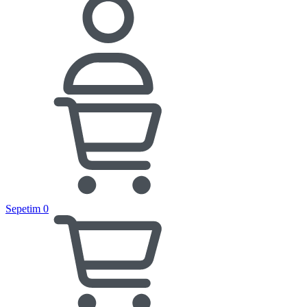
Sepetim
0