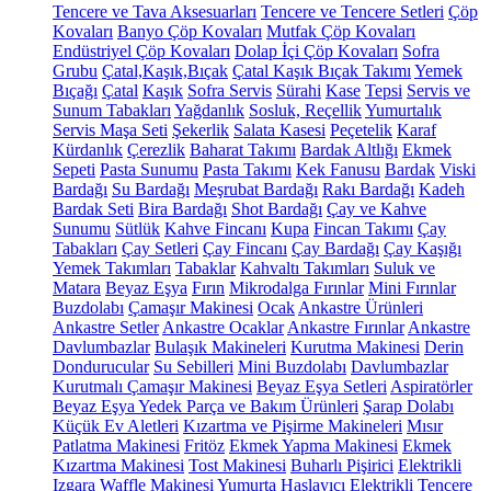
Tencere ve Tava Aksesuarları
Tencere ve Tencere Setleri
Çöp
Kovaları
Banyo Çöp Kovaları
Mutfak Çöp Kovaları
Endüstriyel Çöp Kovaları
Dolap İçi Çöp Kovaları
Sofra
Grubu
Çatal,Kaşık,Bıçak
Çatal Kaşık Bıçak Takımı
Yemek
Bıçağı
Çatal
Kaşık
Sofra Servis
Sürahi
Kase
Tepsi
Servis ve
Sunum Tabakları
Yağdanlık
Sosluk, Reçellik
Yumurtalık
Servis Maşa Seti
Şekerlik
Salata Kasesi
Peçetelik
Karaf
Kürdanlık
Çerezlik
Baharat Takımı
Bardak Altlığı
Ekmek
Sepeti
Pasta Sunumu
Pasta Takımı
Kek Fanusu
Bardak
Viski
Bardağı
Su Bardağı
Meşrubat Bardağı
Rakı Bardağı
Kadeh
Bardak Seti
Bira Bardağı
Shot Bardağı
Çay ve Kahve
Sunumu
Sütlük
Kahve Fincanı
Kupa
Fincan Takımı
Çay
Tabakları
Çay Setleri
Çay Fincanı
Çay Bardağı
Çay Kaşığı
Yemek Takımları
Tabaklar
Kahvaltı Takımları
Suluk ve
Matara
Beyaz Eşya
Fırın
Mikrodalga Fırınlar
Mini Fırınlar
Buzdolabı
Çamaşır Makinesi
Ocak
Ankastre Ürünleri
Ankastre Setler
Ankastre Ocaklar
Ankastre Fırınlar
Ankastre
Davlumbazlar
Bulaşık Makineleri
Kurutma Makinesi
Derin
Dondurucular
Su Sebilleri
Mini Buzdolabı
Davlumbazlar
Kurutmalı Çamaşır Makinesi
Beyaz Eşya Setleri
Aspiratörler
Beyaz Eşya Yedek Parça ve Bakım Ürünleri
Şarap Dolabı
Küçük Ev Aletleri
Kızartma ve Pişirme Makineleri
Mısır
Patlatma Makinesi
Fritöz
Ekmek Yapma Makinesi
Ekmek
Kızartma Makinesi
Tost Makinesi
Buharlı Pişirici
Elektrikli
Izgara
Waffle Makinesi
Yumurta Haşlayıcı
Elektrikli Tencere