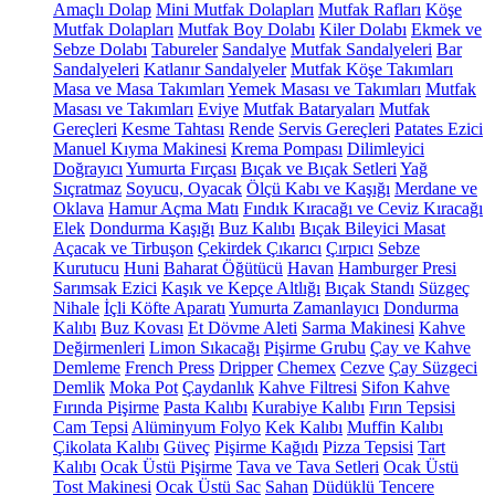
Amaçlı Dolap
Mini Mutfak Dolapları
Mutfak Rafları
Köşe
Mutfak Dolapları
Mutfak Boy Dolabı
Kiler Dolabı
Ekmek ve
Sebze Dolabı
Tabureler
Sandalye
Mutfak Sandalyeleri
Bar
Sandalyeleri
Katlanır Sandalyeler
Mutfak Köşe Takımları
Masa ve Masa Takımları
Yemek Masası ve Takımları
Mutfak
Masası ve Takımları
Eviye
Mutfak Bataryaları
Mutfak
Gereçleri
Kesme Tahtası
Rende
Servis Gereçleri
Patates Ezici
Manuel Kıyma Makinesi
Krema Pompası
Dilimleyici
Doğrayıcı
Yumurta Fırçası
Bıçak ve Bıçak Setleri
Yağ
Sıçratmaz
Soyucu, Oyacak
Ölçü Kabı ve Kaşığı
Merdane ve
Oklava
Hamur Açma Matı
Fındık Kıracağı ve Ceviz Kıracağı
Elek
Dondurma Kaşığı
Buz Kalıbı
Bıçak Bileyici Masat
Açacak ve Tirbuşon
Çekirdek Çıkarıcı
Çırpıcı
Sebze
Kurutucu
Huni
Baharat Öğütücü
Havan
Hamburger Presi
Sarımsak Ezici
Kaşık ve Kepçe Altlığı
Bıçak Standı
Süzgeç
Nihale
İçli Köfte Aparatı
Yumurta Zamanlayıcı
Dondurma
Kalıbı
Buz Kovası
Et Dövme Aleti
Sarma Makinesi
Kahve
Değirmenleri
Limon Sıkacağı
Pişirme Grubu
Çay ve Kahve
Demleme
French Press
Dripper
Chemex
Cezve
Çay Süzgeci
Demlik
Moka Pot
Çaydanlık
Kahve Filtresi
Sifon Kahve
Fırında Pişirme
Pasta Kalıbı
Kurabiye Kalıbı
Fırın Tepsisi
Cam Tepsi
Alüminyum Folyo
Kek Kalıbı
Muffin Kalıbı
Çikolata Kalıbı
Güveç
Pişirme Kağıdı
Pizza Tepsisi
Tart
Kalıbı
Ocak Üstü Pişirme
Tava ve Tava Setleri
Ocak Üstü
Tost Makinesi
Ocak Üstü Sac
Sahan
Düdüklü Tencere