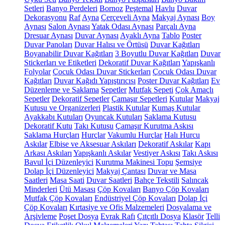
Setleri
Banyo Perdeleri
Bornoz
Peştemal
Havlu
Duvar
Dekorasyonu
Raf
Ayna
Çerçeveli Ayna
Makyaj Aynası
Boy
Aynası
Salon Aynası
Yatak Odası Aynası
Parçalı Ayna
Dresuar Aynası
Duvar Aynası
Ayaklı Ayna
Tablo
Poster
Duvar Panoları
Duvar Halısı ve Örtüsü
Duvar Kağıtları
Boyanabilir Duvar Kağıtları
3 Boyutlu Duvar Kağıtları
Duvar
Stickerları ve Etiketleri
Dekoratif Duvar Kağıtları
Yapışkanlı
Folyolar
Çocuk Odası Duvar Stickerları
Çocuk Odası Duvar
Kağıtları
Duvar Kağıdı Yapıştırıcısı
Poster Duvar Kağıtları
Ev
Düzenleme ve Saklama
Sepetler
Mutfak Sepeti
Çok Amaçlı
Sepetler
Dekoratif Sepetler
Çamaşır Sepetleri
Kutular
Makyaj
Kutusu ve Organizerleri
Plastik Kutular
Kumaş Kutular
Ayakkabı Kutuları
Oyuncak Kutuları
Saklama Kutusu
Dekoratif Kutu
Takı Kutusu
Çamaşır Kurutma Askısı
Saklama Hurçları
Hurçlar
Vakumlu Hurçlar
Halı Hurcu
Askılar
Elbise ve Aksesuar Askıları
Dekoratif Askılar
Kapı
Arkası Askıları
Yapışkanlı Askılar
Vestiyer Askısı
Takı Askısı
Bavul İçi Düzenleyici
Kurutma Makinesi Topu
Şemsiye
Dolap İçi Düzenleyici
Makyaj Çantası
Duvar ve Masa
Saatleri
Masa Saati
Duvar Saatleri
Bahçe Tekstili
Salıncak
Minderleri
Ütü Masası
Çöp Kovaları
Banyo Çöp Kovaları
Mutfak Çöp Kovaları
Endüstriyel Çöp Kovaları
Dolap İçi
Çöp Kovaları
Kırtasiye ve Ofis Malzemeleri
Dosyalama ve
Arşivleme
Poşet Dosya
Evrak Rafı
Çıtçıtlı Dosya
Klasör
Telli