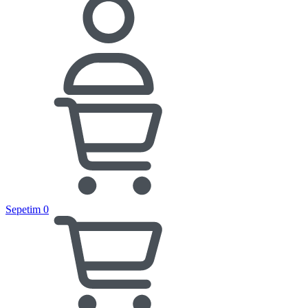
Sepetim
0