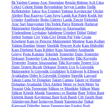
İlk Yardım Çantası
Araç Sigortaları
Benzin Bidonu
Acil Çıkış
Çekici
Çekme Halatı
Boyunluklar
Seyyar Lamba
Trafik
Reflektörleri
Takoz
Kış Ürünleri
Yağmur Kaydırıcılar
Ölçüm
Aletleri
Buz Kazıyıcı
Cam Suyu
Lastik Kar Paleti
Kışlık Set
Ürünler
Antifrizler
Buğu Giderici
Lastik Zinciri
Elektrikli
Araç Şarj İstasyonları
Oto Yedek Parça
Römork
Hırdavat
Malzemeleri
Hırdavat Malzemesi ve Aksesuarları
Yönlendirme Levhaları
Sabitleme Ürünleri
Dübel
Dübel
Setleri
Somun
Çivi
Vida-Çivi
Demir Pul
Vida
Civata
Köşebent
Kapı ve Pencere Malzemeleri
Menteşe
Kapı Kolları
Yalıtım Bantları
Stoper
Sineklik
Pencere Kolu
Kapı Hidroliği
Kapı Dürbünü
Kapı Kilitleri
Kapı Sürgüleri
Anahtarlık
Gönye
Posta Kutuları
Tekerlek
Testereler
Daire Testereler
Dekupaj Testereler
Çok Amaçlı Testereler
Tilki Kuyruğu
Testereler
Testere Aksesuarları
Tilki Kuyruğu Testere Ucu
Daire Testere Bıçağı
Dekupaj Testere Ucu
İş Güvenlik
Malzemeleri
İş Güvenlik Gözlükleri
İş Eldiveni
İş Elbisesi
İş
Ayakkabısı
Diğer İş Güvenlik Ürünleri
Siperlik
Lanyard
Takım Çanta Ve Dolapları
Takım Çantası
Takım ve Hizmet
Dolapları
Avadanlık
Ölçü Aletleri
Metre ve Şerit Metre
Su
Terazisi
Oda Termostatı
Silikon ve Mastikler
Silikon
Mum
Silikon
Köpük
Mastik
Yapıştırıcı ve Bantlar
Bant
Teflon Bant
Elektrik Bandı
Kaydırmaz Bant
Koli Bandı
Çift Taraflı Bant
Alüminyum Bant
İzolasyon Bandı
Yapıştırıcılar
Tutkal
Kimyasal Dübeller
Japon Yapıştırıcıları
Epoksi
Hızlı