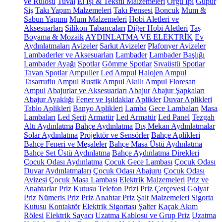
ve Rulosu
Tuval
El İşi & Tekstil Malzemeleri
Örgü İpi
Güpür
Şiş
Takı Yapım Malzemeleri
Takı Pensesi
Boncuk
Mum &
Sabun Yapımı
Mum Malzemeleri
Hobi Aletleri ve
Aksesuarları
Silikon Tabancaları
Diğer Hobi Aletleri
Taş
Boyama & Mozaik
AYDINLATMA VE ELEKTRİK
Ev
Aydınlatmaları
Avizeler
Sarkıt Avizeler
Plafonyer Avizeler
Lambaderler ve Aksesuarları
Lambader
Lambader Başlığı
Lambader Ayağı
Spotlar
Gömme Spotlar
Sıvaüstü Spotlar
Tavan Spotlar
Ampuller
Led Ampul
Halojen Ampul
Tasarruflu Ampul
Rustik Ampul
Akıllı Ampul
Floresan
Ampul
Abajurlar ve Aksesuarları
Abajur
Abajur Şapkaları
Abajur Ayaklığı
Fener ve Işıldaklar
Aplikler
Duvar Aplikleri
Tablo Aplikleri
Banyo Aplikleri
Lamba
Gece Lambaları
Masa
Lambaları
Led Şerit
Armatür
Led Armatür
Led Panel
Tezgah
Altı Aydınlatma
Bahçe Aydınlatma
Dış Mekan Aydınlatmalar
Solar Aydınlatma
Projektör ve Sensörler
Bahçe Aplikleri
Bahçe Feneri ve Meşaleler
Bahçe Masa Üstü Aydınlatma
Bahçe Set Üstü Aydınlatma
Bahçe Aydınlatma Direkleri
Çocuk Odası Aydınlatma
Çocuk Gece Lambası
Çocuk Odası
Duvar Aydınlatmaları
Çocuk Odası Abajuru
Çocuk Odası
Avizesi
Çocuk Masa Lambası
Elektrik Malzemeleri
Priz ve
Anahtarlar
Priz Kutusu
Telefon Prizi
Priz Çerçevesi
Golyat
Priz
Nümeris Priz
Priz
Anahtar Priz
Şalt Malzemeleri
Sigorta
Kutusu
Kontaktör
Elektrik Sigortası
Şalter
Kaçak Akım
Rölesi
Elektrik Sayacı
Uzatma Kablosu ve Grup Priz
Uzatma