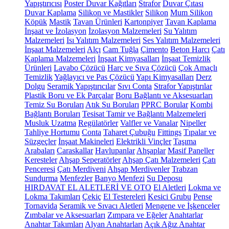
Yapıştırıcısı
Poster Duvar Kağıtları
Strafor
Duvar Çıtası
Duvar Kaplama
Silikon ve Mastikler
Silikon
Mum Silikon
Köpük
Mastik
Tavan Ürünleri
Kartonpiyer
Tavan Kaplama
İnşaat ve İzolasyon
İzolasyon Malzemeleri
Su Yalıtım
Malzemeleri
Isı Yalıtım Malzemeleri
Ses Yalıtım Malzemeleri
İnşaat Malzemeleri
Alçı
Cam Tuğla
Çimento
Beton Harcı
Çatı
Kaplama Malzemeleri
İnşaat Kimyasalları
İnşaat Temizlik
Ürünleri
Lavabo Çözücü
Harç ve Sıva Çözücü
Çok Amaçlı
Temizlik
Yağlayıcı ve Pas Çözücü
Yapı Kimyasalları
Derz
Dolgu
Seramik Yapıştırıcılar
Sıvı Conta
Strafor Yapıştırılar
Plastik Boru ve Ek Parçalar
Boru Bağlantı ve Aksesuarları
Temiz Su Boruları
Atık Su Boruları
PPRC Borular
Kombi
Bağlantı Boruları
Tesisat Tamir ve Bağlantı Malzemeleri
Musluk Uzatma
Regülatörler
Valfler ve Vanalar
Nipeller
Tahliye Hortumu
Conta
Taharet Çubuğu
Fittings
Tıpalar ve
Süzgeçler
İnşaat Makineleri
Elektrikli Vinçler
Taşıma
Arabaları
Caraskallar
Havlupanlar
Ahşaplar
Masif Paneller
Keresteler
Ahşap Seperatörler
Ahşap Çatı Malzemeleri
Çatı
Penceresi
Çatı Merdiveni
Ahşap Merdivenler
Trabzan
Sundurma
Menfezler
Banyo Menfezi
Su Deposu
HIRDAVAT EL ALETLERİ VE OTO
El Aletleri
Lokma ve
Lokma Takımları
Çekiç
El Testereleri
Kesici Grubu
Pense
Tornavida
Seramik ve Sıvacı Aletleri
Mengene ve İşkenceler
Zımbalar ve Aksesuarları
Zımpara ve Eğeler
Anahtarlar
Anahtar Takımları
Alyan Anahtarları
Açık Ağız Anahtar