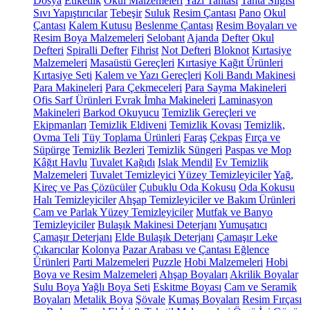
Dosya
Etiketlik
Okul Malzemeleri
Yazı Tahtası
Tahta Silgisi
Sıvı Yapıştırıcılar
Tebeşir
Suluk
Resim Çantası
Pano
Okul
Çantası
Kalem Kutusu
Beslenme Çantası
Resim Boyaları ve
Resim Boya Malzemeleri
Selobant
Ajanda
Defter
Okul
Defteri
Spiralli Defter
Fihrist
Not Defteri
Bloknot
Kırtasiye
Malzemeleri
Masaüstü Gereçleri
Kırtasiye Kağıt Ürünleri
Kırtasiye Seti
Kalem ve Yazı Gereçleri
Koli Bandı Makinesi
Para Makineleri
Para Çekmeceleri
Para Sayma Makineleri
Ofis Sarf Ürünleri
Evrak İmha Makineleri
Laminasyon
Makineleri
Barkod Okuyucu
Temizlik Gereçleri ve
Ekipmanları
Temizlik Eldiveni
Temizlik Kovası
Temizlik,
Ovma Teli
Tüy Toplama Ürünleri
Faraş
Çekpas
Fırça ve
Süpürge
Temizlik Bezleri
Temizlik Süngeri
Paspas ve Mop
Kâğıt Havlu
Tuvalet Kağıdı
Islak Mendil
Ev Temizlik
Malzemeleri
Tuvalet Temizleyici
Yüzey Temizleyiciler
Yağ,
Kireç ve Pas Çözücüler
Çubuklu Oda Kokusu
Oda Kokusu
Halı Temizleyiciler
Ahşap Temizleyiciler ve Bakım Ürünleri
Cam ve Parlak Yüzey Temizleyiciler
Mutfak ve Banyo
Temizleyiciler
Bulaşık Makinesi Deterjanı
Yumuşatıcı
Çamaşır Deterjanı
Elde Bulaşık Deterjanı
Çamaşır Leke
Çıkarıcılar
Kolonya
Pazar Arabası ve Çantası
Eğlence
Ürünleri
Parti Malzemeleri
Puzzle
Hobi Malzemeleri
Hobi
Boya ve Resim Malzemeleri
Ahşap Boyaları
Akrilik Boyalar
Sulu Boya
Yağlı Boya Seti
Eskitme Boyası
Cam ve Seramik
Boyaları
Metalik Boya
Şövale
Kumaş Boyaları
Resim Fırçası