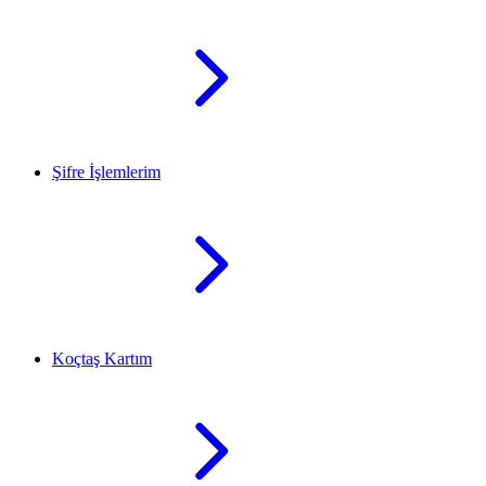
Şifre İşlemlerim
Koçtaş Kartım