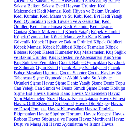
Çiçeklik ve Saksılık
Saksı Aksesuarları
Saksı Altlığı
Bahçe
Saksısı
Balkon Saksısı
Evcil Hayvan Ürünleri
Kedi
Malzemeleri
Kedi Maması
Kedi Hijyen ve Bakım Ürünleri
Kedi Kumları
Kedi Mama ve Su Kabı
Kedi Evi
Kedi Yatağı
Kedi Oyuncakları
Kedi Tuvaleti ve Aksesuarları
Kedi
Ödülleri
Kedi Tırmalaması
Kedi Vitamini
Kedi Taşıma
Çantası
Köpek Malzemeleri
Köpek Yatağı
Köpek Vitamini
Köpek Oyuncakları
Köpek Mama ve Su Kabı
Köpek
Güvenlik
Köpek Hijyen ve Bakım Ürünleri
Köpek Ödülleri
Köpek Maması
Köpek Kulübesi
Köpek Tasmaları
Köpek
Elbisesi
Köpek Kafesi
Kümesler
Kuş Malzemeleri
Kuş Sağlık
ve Bakım Ürünleri
Kuş Kafesleri ve Aksesuarları
Kuş Yemi
Kuş Suluk ve Yemlikleri
Çocuk Bahçe Oyuncakları
Kaydırak
ve Salıncak
Oyun Evleri
Çocuk Bahçe Sandalyeleri
Çocuk
Bahçe Masaları
Uçurtma
Çocuk Scooter
Çocuk Kaykay
Su
Tabancası
Şişme Oyuncaklar
Akülü Araba
Su Aktivite
Ürünleri
Şişme Havuz
Şişme Deniz Yatağı
Şişme Deniz Topu
Can Yeleği
Can Simidi ve Deniz Simidi
Şişme Deniz Kolluğu
Şişme Bot
Havuz Bonesi
Kano
Havuz Malzemeleri
Havuz
Yapı Malzemeleri
Nozul
Havuz Kenar Izgarası
Havuz Filtresi
Havuz Örtü Sistemleri
Su Perdesi
Havuz Dip Süzgeç
Havuz
ve Dozaj Pompası
Havuz Kimyasalları
Havuz Temizlik
Ekipmanları
Havuz Süpürge Hortumu
Havuz Kepçesi
Havuz
Robotu
Havuz Süpürgesi ve Fırçası
Havuz Merdiveni
Havuz
Duşu ve Masaj Jeti
Havuz Aydınlatma ve Isıtma
Havuz