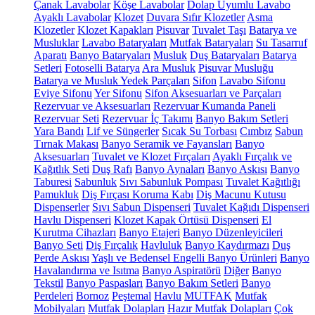
Çanak Lavabolar
Köşe Lavabolar
Dolap Uyumlu Lavabo
Ayaklı Lavabolar
Klozet
Duvara Sıfır Klozetler
Asma
Klozetler
Klozet Kapakları
Pisuvar
Tuvalet Taşı
Batarya ve
Musluklar
Lavabo Bataryaları
Mutfak Bataryaları
Su Tasarruf
Aparatı
Banyo Bataryaları
Musluk
Duş Bataryaları
Batarya
Setleri
Fotoselli Batarya
Ara Musluk
Pisuvar Musluğu
Batarya ve Musluk Yedek Parçaları
Sifon
Lavabo Sifonu
Eviye Sifonu
Yer Sifonu
Sifon Aksesuarları ve Parçaları
Rezervuar ve Aksesuarları
Rezervuar Kumanda Paneli
Rezervuar Seti
Rezervuar İç Takımı
Banyo Bakım Setleri
Yara Bandı
Lif ve Süngerler
Sıcak Su Torbası
Cımbız
Sabun
Tırnak Makası
Banyo Seramik ve Fayansları
Banyo
Aksesuarları
Tuvalet ve Klozet Fırçaları
Ayaklı Fırçalık ve
Kağıtlık Seti
Duş Rafı
Banyo Aynaları
Banyo Askısı
Banyo
Taburesi
Sabunluk
Sıvı Sabunluk Pompası
Tuvalet Kağıtlığı
Pamukluk
Diş Fırçası Koruma Kabı
Diş Macunu Kutusu
Dispenserler
Sıvı Sabun Dispenseri
Tuvalet Kağıdı Dispenseri
Havlu Dispenseri
Klozet Kapak Örtüsü Dispenseri
El
Kurutma Cihazları
Banyo Etajeri
Banyo Düzenleyicileri
Banyo Seti
Diş Fırçalık
Havluluk
Banyo Kaydırmazı
Duş
Perde Askısı
Yaşlı ve Bedensel Engelli Banyo Ürünleri
Banyo
Havalandırma ve Isıtma
Banyo Aspiratörü
Diğer
Banyo
Tekstil
Banyo Paspasları
Banyo Bakım Setleri
Banyo
Perdeleri
Bornoz
Peştemal
Havlu
MUTFAK
Mutfak
Mobilyaları
Mutfak Dolapları
Hazır Mutfak Dolapları
Çok