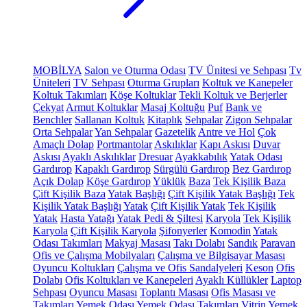
MOBİLYA
Salon ve Oturma Odası
TV Ünitesi ve Sehpası
Tv
Üniteleri
TV Sehpası
Oturma Grupları
Koltuk ve Kanepeler
Koltuk Takımları
Köşe Koltuklar
Tekli Koltuk ve Berjerler
Çekyat
Armut Koltuklar
Masaj Koltuğu
Puf
Bank ve
Benchler
Sallanan Koltuk
Kitaplık
Sehpalar
Zigon Sehpalar
Orta Sehpalar
Yan Sehpalar
Gazetelik
Antre ve Hol
Çok
Amaçlı Dolap
Portmantolar
Askılıklar
Kapı Askısı
Duvar
Askısı
Ayaklı Askılıklar
Dresuar
Ayakkabılık
Yatak Odası
Gardırop
Kapaklı Gardırop
Sürgülü Gardırop
Bez Gardırop
Açık Dolap
Köşe Gardırop
Yüklük
Baza
Tek Kişilik Baza
Çift Kişilik Baza
Yatak Başlığı
Çift Kişilik Yatak Başlığı
Tek
Kişilik Yatak Başlığı
Yatak
Çift Kişilik Yatak
Tek Kişilik
Yatak
Hasta Yatağı
Yatak Pedi & Şiltesi
Karyola
Tek Kişilik
Karyola
Çift Kişilik Karyola
Şifonyerler
Komodin
Yatak
Odası Takımları
Makyaj Masası
Takı Dolabı
Sandık
Paravan
Ofis ve Çalışma Mobilyaları
Çalışma ve Bilgisayar Masası
Oyuncu Koltukları
Çalışma ve Ofis Sandalyeleri
Keson
Ofis
Dolabı
Ofis Koltukları ve Kanepeleri
Ayaklı Küllükler
Laptop
Sehpası
Oyuncu Masası
Toplantı Masası
Ofis Masası ve
Takımları
Yemek Odası
Yemek Odası Takımları
Vitrin
Yemek