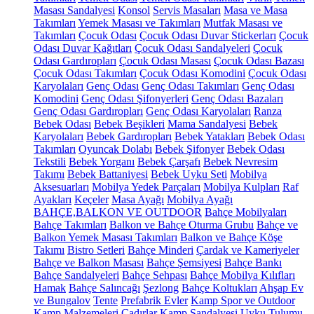
Masası Sandalyesi
Konsol
Servis Masaları
Masa ve Masa
Takımları
Yemek Masası ve Takımları
Mutfak Masası ve
Takımları
Çocuk Odası
Çocuk Odası Duvar Stickerları
Çocuk
Odası Duvar Kağıtları
Çocuk Odası Sandalyeleri
Çocuk
Odası Gardıropları
Çocuk Odası Masası
Çocuk Odası Bazası
Çocuk Odası Takımları
Çocuk Odası Komodini
Çocuk Odası
Karyolaları
Genç Odası
Genç Odası Takımları
Genç Odası
Komodini
Genç Odası Şifonyerleri
Genç Odası Bazaları
Genç Odası Gardıropları
Genç Odası Karyolaları
Ranza
Bebek Odası
Bebek Beşikleri
Mama Sandalyesi
Bebek
Karyolaları
Bebek Gardıropları
Bebek Yatakları
Bebek Odası
Takımları
Oyuncak Dolabı
Bebek Şifonyer
Bebek Odası
Tekstili
Bebek Yorganı
Bebek Çarşafı
Bebek Nevresim
Takımı
Bebek Battaniyesi
Bebek Uyku Seti
Mobilya
Aksesuarları
Mobilya Yedek Parçaları
Mobilya Kulpları
Raf
Ayakları
Keçeler
Masa Ayağı
Mobilya Ayağı
BAHÇE,BALKON VE OUTDOOR
Bahçe Mobilyaları
Bahçe Takımları
Balkon ve Bahçe Oturma Grubu
Bahçe ve
Balkon Yemek Masası Takımları
Balkon ve Bahçe Köşe
Takımı
Bistro Setleri
Bahçe Minderi
Çardak ve Kameriyeler
Bahçe ve Balkon Masası
Bahçe Şemsiyesi
Bahçe Bankı
Bahçe Sandalyeleri
Bahçe Sehpası
Bahçe Mobilya Kılıfları
Hamak
Bahçe Salıncağı
Şezlong
Bahçe Koltukları
Ahşap Ev
ve Bungalov
Tente
Prefabrik Evler
Kamp Spor ve Outdoor
Kamp Malzemeleri
Çadırlar
Kamp Sandalyesi
Uyku Tulumu