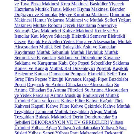
ve Tava
Pizza Makinesi
Krep Makinesi
Basküller
Yiyecek
Hazırlama
Mutfak Tartısı
Mikser
Kıyma Makinesi
Blender
Doğrayıcı ve Rondolar
Meyve Kurutma Makinesi
Dondurma
Makinesi
Hamur Yoğurma Makinesi ve Mutfak Şefleri
Yoğurt
Makinesi
Mutfak Robotu
İçecek Hazırlama
Narenciye
Sıkacağı
Çay Makineleri
Kahve Makinesi
Kettle ve Su
Isıtıcılar
Katı Meyve Sıkacağı
Elektrikli Semaver
Elektrikli
Cezve
Küçük Ev Aletleri Yedek Parça ve Aksesuarları
Mutfak
Aksesuarları
Mutfak Seti
Bulaşıklık
Askı ve Kancalar
Kaydırmaz
Mutfak Sabunluk
Mutfak Havluluk
Mutfak
Seramik ve Fayansları
Saklama ve Düzenleme
Kavanoz
Saklama ve Karıştırma Kabı
Çöp Poşeti
Sebzelikler
Saklama
Bonesi ve Kapağı
Mutfak Raf Düzenleyici
Poşetlik
Kaşıklık
Beslenme Kutusu
Damacana Pompası
Ekmeklik
Sefer Tası
Streç Film
Peçete Yüzüğü
Kavanoz Kapağı
Pipet
Buzdolabı
Poşeti
Doypack
Su Arıtma Cihazları ve Aksesuarları
Su
Arıtma Cihazları
Su Arıtma Filtreleri
Su Arıtma Aksesuarları
ve Yedek Parçaları
Arıtma Musluğu
Endüstriyel Mutfak
Ürünleri
Gıda ve İçecek
Kahve
Filtre Kahve Kağıdı
Türk
Kahvesi
Kapsül Kahve
Filtre Kahve
Çekirdek Kahve
Mutfak
Tezgahları
Laminant Mutfak Tezgahları
Ahşap Mutfak
Tezgahları
Bulaşık Makineleri
Derin Dondurucular
Su
Sebilleri
DEKORASYON VE EV GEREÇLERİ
Yılbaşı
Ürünleri
Yılbaşı Ağacı
Yılbaşı Aydınlatmaları
Yılbaşı Ağacı
Süsleri
Yılbaşı Sepeti
Yılbaşı Parti Malzemeleri
Dekoratif