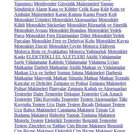
Yapıştırıcı
Merdivenler
Güvenlik Malzemeleri
Yangın
Söndürücü
Alarm
Kasa ve Kilitler
Çelik Kasa
Kilit
Kutu ve
Ambalaj Malzemeleri
Kargo Kutusu
Kargo Poşeti
Koli
Motosiklet Ürünleri
Motorsiklet Aksesuarları
Motosiklet
Kilidi
Motosiklet Stickerları
Motosiklet Rüzgarlık ve Siperlik
Motosiklet Aynası
Motosiklet Brandası
Motorsiklet Yedek
Parça
Motosiklet Fren Ekipmanları
Diğer Motosiklet Yedek
Parçaları
Motosiklet Fren ve Debriyaj Kolu
Motosiklet Kayışı
Motosiklet Zinciri
Motosiklet Giyim
Motorcu Eldiveni
Motorcu Botu ve Ayakkabısı
Motorcu Yağmurluk
Motosiklet
Kaskı
ELEKTRİKLİ EL ALETLERİ
Akülü Vidalamalar
Şarjlı Vidalamalar
Kablolu Vidalamalar
Vidalama Uçları
Matkaplar
Darbeli Matkaplar
Akülü Matkap ve Vidalamalar
Matkap Ucu ve Setleri
Somun Sıkma Makineleri
Darbesiz
Matkaplar
Manyetik Matkap
Sütunlu Matkap
Matkap Tezgahı
Kırıcılar ve Deliciler
Zımpara ve Polisaj
Zımpara Makineleri
Polisaj Makineleri
Planyalar
Zımpara Kağıdı ve Aksesuarları
Testereler
Daire Testereler
Dekupaj Testereler
Çok Amaçlı
Testereler
Tilki Kuyruğu Testereler
Testere Aksesuarları
Tilki
Kuyruğu Testere Ucu
Daire Testere Bıçağı
Dekupaj Testere
Ucu
Bahçe Makineleri
Çapalama Makinesi
Tırpan
Çit
Budama Makinesi
Hidrofor
Yaprak Toplama Makinesi
Motorlu Testere
Elektrikli Testereler
Benzinli Testereler
Testere Zincirleri ve Yağları
Çim Biçme Makinesi
Benzinli
Çim Biçme Makinesi
Elektrikli Çim Biçme Makinesi
Kenar