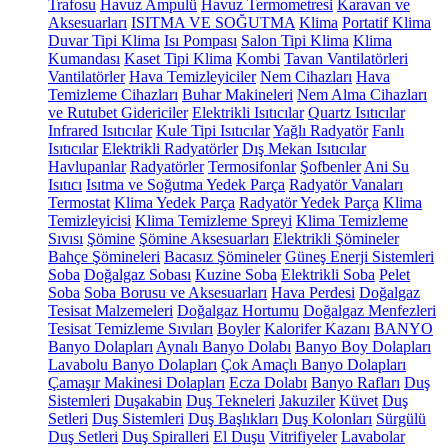
Trafosu
Havuz Ampulü
Havuz Termometresi
Karavan ve
Aksesuarları
ISITMA VE SOĞUTMA
Klima
Portatif Klima
Duvar Tipi Klima
Isı Pompası
Salon Tipi Klima
Klima
Kumandası
Kaset Tipi Klima
Kombi
Tavan Vantilatörleri
Vantilatörler
Hava Temizleyiciler
Nem Cihazları
Hava
Temizleme Cihazları
Buhar Makineleri
Nem Alma Cihazları
ve Rutubet Gidericiler
Elektrikli Isıtıcılar
Quartz Isıtıcılar
Infrared Isıtıcılar
Kule Tipi Isıtıcılar
Yağlı Radyatör
Fanlı
Isıtıcılar
Elektrikli Radyatörler
Dış Mekan Isıtıcılar
Havlupanlar
Radyatörler
Termosifonlar
Şofbenler
Ani Su
Isıtıcı
Isıtma ve Soğutma Yedek Parça
Radyatör Vanaları
Termostat
Klima Yedek Parça
Radyatör Yedek Parça
Klima
Temizleyicisi
Klima Temizleme Spreyi
Klima Temizleme
Sıvısı
Şömine
Şömine Aksesuarları
Elektrikli Şömineler
Bahçe Şömineleri
Bacasız Şömineler
Güneş Enerji Sistemleri
Soba
Doğalgaz Sobası
Kuzine Soba
Elektrikli Soba
Pelet
Soba
Soba Borusu ve Aksesuarları
Hava Perdesi
Doğalgaz
Tesisat Malzemeleri
Doğalgaz Hortumu
Doğalgaz Menfezleri
Tesisat Temizleme Sıvıları
Boyler
Kalorifer Kazanı
BANYO
Banyo Dolapları
Aynalı Banyo Dolabı
Banyo Boy Dolapları
Lavabolu Banyo Dolapları
Çok Amaçlı Banyo Dolapları
Çamaşır Makinesi Dolapları
Ecza Dolabı
Banyo Rafları
Duş
Sistemleri
Duşakabin
Duş Tekneleri
Jakuziler
Küvet
Duş
Setleri
Duş Sistemleri
Duş Başlıkları
Duş Kolonları
Sürgülü
Duş Setleri
Duş Spiralleri
El Duşu
Vitrifiyeler
Lavabolar