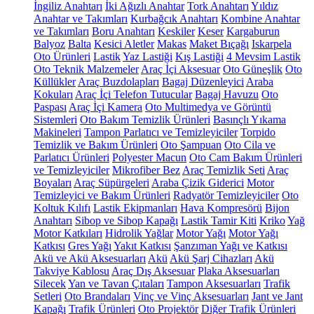
İngiliz Anahtarı
İki Ağızlı Anahtar
Tork Anahtarı
Yıldız
Anahtar ve Takımları
Kurbağcık Anahtarı
Kombine Anahtar
ve Takımları
Boru Anahtarı
Keskiler
Keser
Kargaburun
Balyoz
Balta
Kesici Aletler
Makas
Maket Bıçağı
Iskarpela
Oto Ürünleri
Lastik
Yaz Lastiği
Kış Lastiği
4 Mevsim Lastik
Oto Teknik Malzemeler
Araç İçi Aksesuar
Oto Güneşlik
Oto
Küllükler
Araç Buzdolapları
Bagaj Düzenleyici
Araba
Kokuları
Araç İçi Telefon Tutucular
Bagaj Havuzu
Oto
Paspası
Araç İçi Kamera
Oto Multimedya ve Görüntü
Sistemleri
Oto Bakım Temizlik Ürünleri
Basınçlı Yıkama
Makineleri
Tampon Parlatıcı ve Temizleyiciler
Torpido
Temizlik ve Bakım Ürünleri
Oto Şampuan
Oto Cila ve
Parlatıcı Ürünleri
Polyester Macun
Oto Cam Bakım Ürünleri
ve Temizleyiciler
Mikrofiber Bez
Araç Temizlik Seti
Araç
Boyaları
Araç Süpürgeleri
Araba Çizik Giderici
Motor
Temizleyici ve Bakım Ürünleri
Radyatör Temizleyiciler
Oto
Koltuk Kılıfı
Lastik Ekipmanları
Hava Kompresörü
Bijon
Anahtarı
Sibop ve Sibop Kapağı
Lastik Tamir Kiti
Kriko
Yağ
Motor Katkıları
Hidrolik Yağlar
Motor Yağı
Motor Yağı
Katkısı
Gres Yağı
Yakıt Katkısı
Şanzıman Yağı ve Katkısı
Akü ve Akü Aksesuarları
Akü
Akü Şarj Cihazları
Akü
Takviye Kablosu
Araç Dış Aksesuar
Plaka Aksesuarları
Silecek
Yan ve Tavan Çıtaları
Tampon Aksesuarları
Trafik
Setleri
Oto Brandaları
Vinç ve Vinç Aksesuarları
Jant ve Jant
Kapağı
Trafik Ürünleri
Oto Projektör
Diğer Trafik Ürünleri