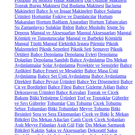
Pompası
Su Motoru
Hasat Makinesi
Dal Öğütme Makinesi
Toprak Burgu Makinesi
Dal Budama Makinesi
İlaçlama
Makineleri
Bahçe İş ve İnşaat Makineleri
Bahçe Sulama
Ürünleri
Hortumlar
Fıskiye ve Damlatıcılar
Hortum
Makaraları
Hortum Bağlantı Aparatları
Hortum Tabancaları
Su Zamanlayıcı
Sulaklar
Bidon
Bahçe Musluğu
Şişme Su
Deposu
Mangal ve Aksesuarları
Mangal Aksesuarları
Mangal
Kömürü ve Tutuşturucular
Mangal ve Barbekü
Kömürlü
Mangal
Tüplü Mangal
Elektrikli Izgara
Pürmüz
Piknik
Malzemeleri
Piknik Sepetleri
Piknik Seti
Semaver
Piknik
Örtüleri
Bahçe Depolama
Depolama Evleri
Depolama
Dolapları
Depolama Sandığı
Bahçe Aydınlatma
Dış Mekan
Aydınlatmalar
Solar Aydınlatma
Projektör ve Sensörler
Bahçe
Aplikleri
Bahçe Feneri ve Meşaleler
Bahçe Masa Üstü
Aydınlatma
Bahçe Set Üstü Aydınlatma
Bahçe Aydınlatma
Direkleri
Bahçe Peyzaj Ürünleri
Bahçe Yer Döşemeleri
Bahçe
Çit ve Bordürleri
Bahçe Filesi
Bahçe Gizleme Ağları
Bahçe
Dekorasyon Ürünleri
Bahçe Kovaları
Toprak ve Çiçek
Bakımı
Bitki Yetiştirme Ürünleri
Torf ve Topraklar
Gübreler
ve Sıvı Gübreler
Tohumlar
Çim Tohumu
Çiçek Tohumu
Sebze Tohumları
Bitki Tohumları
Meyve Tohumu
Bitki
Besinleri
Sera ve Sera Ekipmanları
Çiçek ve Bitki
İç Mekan
Bitkileri
Dış Mekan Ağaçları
Canlı Çiçek
Çiçek Soğanları
Aşılı Meyve Fidanları
Aşılı Gül
Fide
Dış Mekan Sarmaşık
Bitkileri
Kaktüs
Saksı ve Aksesuarları
Dekoratif Saksı