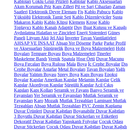
Kabloları
Çoklu Grup Prizleri
Kablolar
Kablo Aksesuarları
Akım Korumalı Priz
Kapı Zilleri
Pil ve Şarj Cihazları
Zaman
Saatleri
Elektronik Devre Elemanı
Fiş
Kablo Pabucu
Kablo
Yüksüğü
Elektronik Tamir Seti
Kablo Düzenleyiciler
Susta
Makaron Kablo
Kablo Klipsi
Klemens
Kroşe
Kablo
Toplayıcı
Kablo Kanalı
Adaptör
Duy
Buat Kutusu ve Kapağı
Aydınlatma Halatları ve Zincirleri
Enerji Sistemleri
Güneş
Paneli
Lityum Akü
Jel Akü
İnverter
Tavan Vantilatörleri
AHŞAP VE İNŞAAT
Ahşap Yer Döşeme
Parke
Parke Profil
ve Aksesuarları
Süpürgelik
Boya ve Boya Malzemeleri
Hobi
Boyaları
Tempare Boyası
Boya Malzemeleri
Tinerler
Maskeleme Bandı
Vernik
Spatula
Hışır Örtü
Duvar Macunu
Boya Fırçaları
Boya Rulosu
Mala
Boya
İç Cephe Boyalar
Dış
Cephe Boyalar
Astarlar
Metal Boyaları
Tavan Boyaları
Yağlı
Boyalar
Yalıtım Boyası
Sprey Boya
Kapı Boyası
Epoksi
Boyalar
Kapılar
Amerikan Kapılar
Melamin Kapılar
Çelik
Kapılar
Akordiyon Kapılar
Sürgülü Kapılar
Acil Çıkış
Kapıları
Kapı Kolları
Seramik ve Fayans
Banyo Seramik ve
Fayansları
Yer Seramik ve Fayansları
Mutfak Seramik ve
Fayansları
Karo
Mozaik
Mutfak Tezgahları
Laminant Mutfak
Tezgahları
Ahşap Mutfak Tezgahları
PVC Zemin Kaplama
Duvar Ürünleri
Duvar Kağıtları
Boyanabilir Duvar Kağıtları
3 Boyutlu Duvar Kağıtları
Duvar Stickerları ve Etiketleri
Dekoratif Duvar Kağıtları
Yapışkanlı Folyolar
Çocuk Odası
Duvar Stickerları
Çocuk Odası Duvar Kağıtları
Duvar Kağıdı