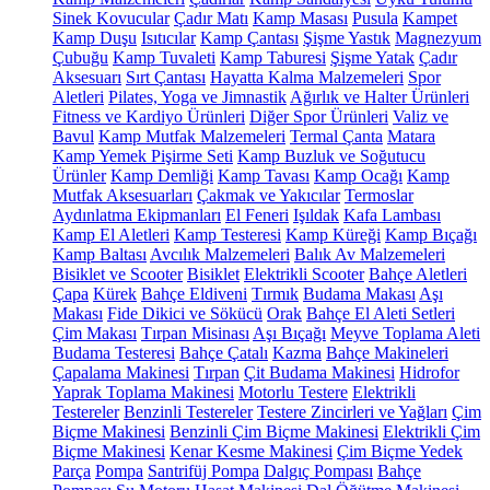
Sinek Kovucular
Çadır Matı
Kamp Masası
Pusula
Kampet
Kamp Duşu
Isıtıcılar
Kamp Çantası
Şişme Yastık
Magnezyum
Çubuğu
Kamp Tuvaleti
Kamp Taburesi
Şişme Yatak
Çadır
Aksesuarı
Sırt Çantası
Hayatta Kalma Malzemeleri
Spor
Aletleri
Pilates, Yoga ve Jimnastik
Ağırlık ve Halter Ürünleri
Fitness ve Kardiyo Ürünleri
Diğer Spor Ürünleri
Valiz ve
Bavul
Kamp Mutfak Malzemeleri
Termal Çanta
Matara
Kamp Yemek Pişirme Seti
Kamp Buzluk ve Soğutucu
Ürünler
Kamp Demliği
Kamp Tavası
Kamp Ocağı
Kamp
Mutfak Aksesuarları
Çakmak ve Yakıcılar
Termoslar
Aydınlatma Ekipmanları
El Feneri
Işıldak
Kafa Lambası
Kamp El Aletleri
Kamp Testeresi
Kamp Küreği
Kamp Bıçağı
Kamp Baltası
Avcılık Malzemeleri
Balık Av Malzemeleri
Bisiklet ve Scooter
Bisiklet
Elektrikli Scooter
Bahçe Aletleri
Çapa
Kürek
Bahçe Eldiveni
Tırmık
Budama Makası
Aşı
Makası
Fide Dikici ve Sökücü
Orak
Bahçe El Aleti Setleri
Çim Makası
Tırpan Misinası
Aşı Bıçağı
Meyve Toplama Aleti
Budama Testeresi
Bahçe Çatalı
Kazma
Bahçe Makineleri
Çapalama Makinesi
Tırpan
Çit Budama Makinesi
Hidrofor
Yaprak Toplama Makinesi
Motorlu Testere
Elektrikli
Testereler
Benzinli Testereler
Testere Zincirleri ve Yağları
Çim
Biçme Makinesi
Benzinli Çim Biçme Makinesi
Elektrikli Çim
Biçme Makinesi
Kenar Kesme Makinesi
Çim Biçme Yedek
Parça
Pompa
Santrifüj Pompa
Dalgıç Pompası
Bahçe