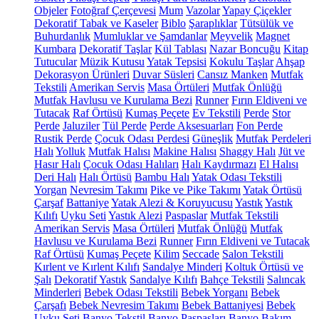
Objeler
Fotoğraf Çerçevesi
Mum
Vazolar
Yapay Çiçekler
Dekoratif Tabak ve Kaseler
Biblo
Şaraplıklar
Tütsülük ve
Buhurdanlık
Mumluklar ve Şamdanlar
Meyvelik
Magnet
Kumbara
Dekoratif Taşlar
Kül Tablası
Nazar Boncuğu
Kitap
Tutucular
Müzik Kutusu
Yatak Tepsisi
Kokulu Taşlar
Ahşap
Dekorasyon Ürünleri
Duvar Süsleri
Cansız Manken
Mutfak
Tekstili
Amerikan Servis
Masa Örtüleri
Mutfak Önlüğü
Mutfak Havlusu ve Kurulama Bezi
Runner
Fırın Eldiveni ve
Tutacak
Raf Örtüsü
Kumaş Peçete
Ev Tekstili
Perde
Stor
Perde
Jaluziler
Tül Perde
Perde Aksesuarları
Fon Perde
Rustik Perde
Çocuk Odası Perdesi
Güneşlik
Mutfak Perdeleri
Halı
Yolluk
Mutfak Halısı
Makine Halısı
Shaggy Halı
Jüt ve
Hasır Halı
Çocuk Odası Halıları
Halı Kaydırmazı
El Halısı
Deri Halı
Halı Örtüsü
Bambu Halı
Yatak Odası Tekstili
Yorgan
Nevresim Takımı
Pike ve Pike Takımı
Yatak Örtüsü
Çarşaf
Battaniye
Yatak Alezi & Koruyucusu
Yastık
Yastık
Kılıfı
Uyku Seti
Yastık Alezi
Paspaslar
Mutfak Tekstili
Amerikan Servis
Masa Örtüleri
Mutfak Önlüğü
Mutfak
Havlusu ve Kurulama Bezi
Runner
Fırın Eldiveni ve Tutacak
Raf Örtüsü
Kumaş Peçete
Kilim
Seccade
Salon Tekstili
Kırlent ve Kırlent Kılıfı
Sandalye Minderi
Koltuk Örtüsü ve
Şalı
Dekoratif Yastık
Sandalye Kılıfı
Bahçe Tekstili
Salıncak
Minderleri
Bebek Odası Tekstili
Bebek Yorganı
Bebek
Çarşafı
Bebek Nevresim Takımı
Bebek Battaniyesi
Bebek
Uyku Seti
Banyo Tekstil
Banyo Paspasları
Banyo Bakım