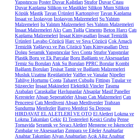
Yapıştırıcısı
Poster Duvar Kağıtları
Strafor
Duvar Çıtası
Duvar Kaplama
Silikon ve Mastikler
Silikon
Mum Silikon
Köpük
Mastik
Tavan Ürünleri
Kartonpiyer
Tavan Kaplama
İnşaat ve İzolasyon
İzolasyon Malzemeleri
Su Yalıtım
Malzemeleri
Isı Yalıtım Malzemeleri
Ses Yalıtım Malzemeleri
İnşaat Malzemeleri
Alçı
Cam Tuğla
Çimento
Beton Harcı
Çatı
Kaplama Malzemeleri
İnşaat Kimyasalları
İnşaat Temizlik
Ürünleri
Lavabo Çözücü
Harç ve Sıva Çözücü
Çok Amaçlı
Temizlik
Yağlayıcı ve Pas Çözücü
Yapı Kimyasalları
Derz
Dolgu
Seramik Yapıştırıcılar
Sıvı Conta
Strafor Yapıştırılar
Plastik Boru ve Ek Parçalar
Boru Bağlantı ve Aksesuarları
Temiz Su Boruları
Atık Su Boruları
PPRC Borular
Kombi
Bağlantı Boruları
Tesisat Tamir ve Bağlantı Malzemeleri
Musluk Uzatma
Regülatörler
Valfler ve Vanalar
Nipeller
Tahliye Hortumu
Conta
Taharet Çubuğu
Fittings
Tıpalar ve
Süzgeçler
İnşaat Makineleri
Elektrikli Vinçler
Taşıma
Arabaları
Caraskallar
Havlupanlar
Ahşaplar
Masif Paneller
Keresteler
Ahşap Seperatörler
Ahşap Çatı Malzemeleri
Çatı
Penceresi
Çatı Merdiveni
Ahşap Merdivenler
Trabzan
Sundurma
Menfezler
Banyo Menfezi
Su Deposu
HIRDAVAT EL ALETLERİ VE OTO
El Aletleri
Lokma ve
Lokma Takımları
Çekiç
El Testereleri
Kesici Grubu
Pense
Tornavida
Seramik ve Sıvacı Aletleri
Mengene ve İşkenceler
Zımbalar ve Aksesuarları
Zımpara ve Eğeler
Anahtarlar
Anahtar Takımları
Alyan Anahtarları
Açık Ağız Anahtar