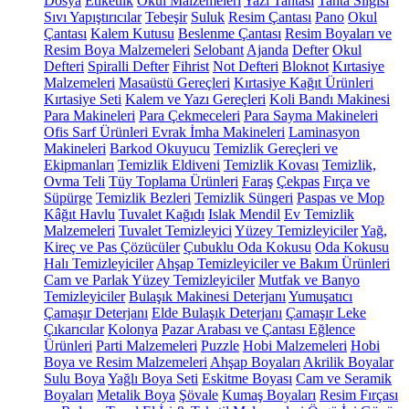
Dosya
Etiketlik
Okul Malzemeleri
Yazı Tahtası
Tahta Silgisi
Sıvı Yapıştırıcılar
Tebeşir
Suluk
Resim Çantası
Pano
Okul
Çantası
Kalem Kutusu
Beslenme Çantası
Resim Boyaları ve
Resim Boya Malzemeleri
Selobant
Ajanda
Defter
Okul
Defteri
Spiralli Defter
Fihrist
Not Defteri
Bloknot
Kırtasiye
Malzemeleri
Masaüstü Gereçleri
Kırtasiye Kağıt Ürünleri
Kırtasiye Seti
Kalem ve Yazı Gereçleri
Koli Bandı Makinesi
Para Makineleri
Para Çekmeceleri
Para Sayma Makineleri
Ofis Sarf Ürünleri
Evrak İmha Makineleri
Laminasyon
Makineleri
Barkod Okuyucu
Temizlik Gereçleri ve
Ekipmanları
Temizlik Eldiveni
Temizlik Kovası
Temizlik,
Ovma Teli
Tüy Toplama Ürünleri
Faraş
Çekpas
Fırça ve
Süpürge
Temizlik Bezleri
Temizlik Süngeri
Paspas ve Mop
Kâğıt Havlu
Tuvalet Kağıdı
Islak Mendil
Ev Temizlik
Malzemeleri
Tuvalet Temizleyici
Yüzey Temizleyiciler
Yağ,
Kireç ve Pas Çözücüler
Çubuklu Oda Kokusu
Oda Kokusu
Halı Temizleyiciler
Ahşap Temizleyiciler ve Bakım Ürünleri
Cam ve Parlak Yüzey Temizleyiciler
Mutfak ve Banyo
Temizleyiciler
Bulaşık Makinesi Deterjanı
Yumuşatıcı
Çamaşır Deterjanı
Elde Bulaşık Deterjanı
Çamaşır Leke
Çıkarıcılar
Kolonya
Pazar Arabası ve Çantası
Eğlence
Ürünleri
Parti Malzemeleri
Puzzle
Hobi Malzemeleri
Hobi
Boya ve Resim Malzemeleri
Ahşap Boyaları
Akrilik Boyalar
Sulu Boya
Yağlı Boya Seti
Eskitme Boyası
Cam ve Seramik
Boyaları
Metalik Boya
Şövale
Kumaş Boyaları
Resim Fırçası