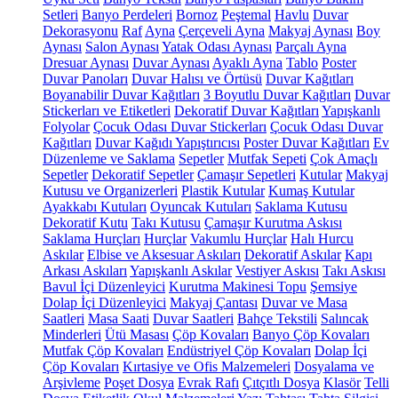
Setleri
Banyo Perdeleri
Bornoz
Peştemal
Havlu
Duvar
Dekorasyonu
Raf
Ayna
Çerçeveli Ayna
Makyaj Aynası
Boy
Aynası
Salon Aynası
Yatak Odası Aynası
Parçalı Ayna
Dresuar Aynası
Duvar Aynası
Ayaklı Ayna
Tablo
Poster
Duvar Panoları
Duvar Halısı ve Örtüsü
Duvar Kağıtları
Boyanabilir Duvar Kağıtları
3 Boyutlu Duvar Kağıtları
Duvar
Stickerları ve Etiketleri
Dekoratif Duvar Kağıtları
Yapışkanlı
Folyolar
Çocuk Odası Duvar Stickerları
Çocuk Odası Duvar
Kağıtları
Duvar Kağıdı Yapıştırıcısı
Poster Duvar Kağıtları
Ev
Düzenleme ve Saklama
Sepetler
Mutfak Sepeti
Çok Amaçlı
Sepetler
Dekoratif Sepetler
Çamaşır Sepetleri
Kutular
Makyaj
Kutusu ve Organizerleri
Plastik Kutular
Kumaş Kutular
Ayakkabı Kutuları
Oyuncak Kutuları
Saklama Kutusu
Dekoratif Kutu
Takı Kutusu
Çamaşır Kurutma Askısı
Saklama Hurçları
Hurçlar
Vakumlu Hurçlar
Halı Hurcu
Askılar
Elbise ve Aksesuar Askıları
Dekoratif Askılar
Kapı
Arkası Askıları
Yapışkanlı Askılar
Vestiyer Askısı
Takı Askısı
Bavul İçi Düzenleyici
Kurutma Makinesi Topu
Şemsiye
Dolap İçi Düzenleyici
Makyaj Çantası
Duvar ve Masa
Saatleri
Masa Saati
Duvar Saatleri
Bahçe Tekstili
Salıncak
Minderleri
Ütü Masası
Çöp Kovaları
Banyo Çöp Kovaları
Mutfak Çöp Kovaları
Endüstriyel Çöp Kovaları
Dolap İçi
Çöp Kovaları
Kırtasiye ve Ofis Malzemeleri
Dosyalama ve
Arşivleme
Poşet Dosya
Evrak Rafı
Çıtçıtlı Dosya
Klasör
Telli