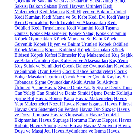
Çiçeklik ve Saksılık
Saksı Aksesuarları
Saksı Altlığı
Bahçe
Saksısı
Balkon Saksısı
Evcil Hayvan Ürünleri
Kedi
Malzemeleri
Kedi Maması
Kedi Hijyen ve Bakım Ürünleri
Kedi Kumları
Kedi Mama ve Su Kabı
Kedi Evi
Kedi Yatağı
Kedi Oyuncakları
Kedi Tuvaleti ve Aksesuarları
Kedi
Ödülleri
Kedi Tırmalaması
Kedi Vitamini
Kedi Taşıma
Çantası
Köpek Malzemeleri
Köpek Yatağı
Köpek Vitamini
Köpek Oyuncakları
Köpek Mama ve Su Kabı
Köpek
Güvenlik
Köpek Hijyen ve Bakım Ürünleri
Köpek Ödülleri
Köpek Maması
Köpek Kulübesi
Köpek Tasmaları
Köpek
Elbisesi
Köpek Kafesi
Kümesler
Kuş Malzemeleri
Kuş Sağlık
ve Bakım Ürünleri
Kuş Kafesleri ve Aksesuarları
Kuş Yemi
Kuş Suluk ve Yemlikleri
Çocuk Bahçe Oyuncakları
Kaydırak
ve Salıncak
Oyun Evleri
Çocuk Bahçe Sandalyeleri
Çocuk
Bahçe Masaları
Uçurtma
Çocuk Scooter
Çocuk Kaykay
Su
Tabancası
Şişme Oyuncaklar
Akülü Araba
Su Aktivite
Ürünleri
Şişme Havuz
Şişme Deniz Yatağı
Şişme Deniz Topu
Can Yeleği
Can Simidi ve Deniz Simidi
Şişme Deniz Kolluğu
Şişme Bot
Havuz Bonesi
Kano
Havuz Malzemeleri
Havuz
Yapı Malzemeleri
Nozul
Havuz Kenar Izgarası
Havuz Filtresi
Havuz Örtü Sistemleri
Su Perdesi
Havuz Dip Süzgeç
Havuz
ve Dozaj Pompası
Havuz Kimyasalları
Havuz Temizlik
Ekipmanları
Havuz Süpürge Hortumu
Havuz Kepçesi
Havuz
Robotu
Havuz Süpürgesi ve Fırçası
Havuz Merdiveni
Havuz
Duşu ve Masaj Jeti
Havuz Aydınlatma ve Isıtma
Havuz