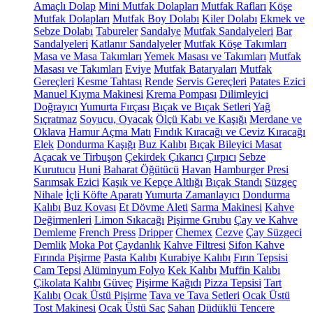
Amaçlı Dolap
Mini Mutfak Dolapları
Mutfak Rafları
Köşe
Mutfak Dolapları
Mutfak Boy Dolabı
Kiler Dolabı
Ekmek ve
Sebze Dolabı
Tabureler
Sandalye
Mutfak Sandalyeleri
Bar
Sandalyeleri
Katlanır Sandalyeler
Mutfak Köşe Takımları
Masa ve Masa Takımları
Yemek Masası ve Takımları
Mutfak
Masası ve Takımları
Eviye
Mutfak Bataryaları
Mutfak
Gereçleri
Kesme Tahtası
Rende
Servis Gereçleri
Patates Ezici
Manuel Kıyma Makinesi
Krema Pompası
Dilimleyici
Doğrayıcı
Yumurta Fırçası
Bıçak ve Bıçak Setleri
Yağ
Sıçratmaz
Soyucu, Oyacak
Ölçü Kabı ve Kaşığı
Merdane ve
Oklava
Hamur Açma Matı
Fındık Kıracağı ve Ceviz Kıracağı
Elek
Dondurma Kaşığı
Buz Kalıbı
Bıçak Bileyici Masat
Açacak ve Tirbuşon
Çekirdek Çıkarıcı
Çırpıcı
Sebze
Kurutucu
Huni
Baharat Öğütücü
Havan
Hamburger Presi
Sarımsak Ezici
Kaşık ve Kepçe Altlığı
Bıçak Standı
Süzgeç
Nihale
İçli Köfte Aparatı
Yumurta Zamanlayıcı
Dondurma
Kalıbı
Buz Kovası
Et Dövme Aleti
Sarma Makinesi
Kahve
Değirmenleri
Limon Sıkacağı
Pişirme Grubu
Çay ve Kahve
Demleme
French Press
Dripper
Chemex
Cezve
Çay Süzgeci
Demlik
Moka Pot
Çaydanlık
Kahve Filtresi
Sifon Kahve
Fırında Pişirme
Pasta Kalıbı
Kurabiye Kalıbı
Fırın Tepsisi
Cam Tepsi
Alüminyum Folyo
Kek Kalıbı
Muffin Kalıbı
Çikolata Kalıbı
Güveç
Pişirme Kağıdı
Pizza Tepsisi
Tart
Kalıbı
Ocak Üstü Pişirme
Tava ve Tava Setleri
Ocak Üstü
Tost Makinesi
Ocak Üstü Sac
Sahan
Düdüklü Tencere