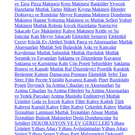
ve Tava
Pizza Makinesi
Krep Makinesi
Basküller
Yiyecek
Hazırlama
Mutfak Tartısı
Mikser
Kıyma Makinesi
Blender
Doğrayıcı ve Rondolar
Meyve Kurutma Makinesi
Dondurma
Makinesi
Hamur Yoğurma Makinesi ve Mutfak Şefleri
Yoğurt
Makinesi
Mutfak Robotu
İçecek Hazırlama
Narenciye
Sıkacağı
Çay Makineleri
Kahve Makinesi
Kettle ve Su
Isıtıcılar
Katı Meyve Sıkacağı
Elektrikli Semaver
Elektrikli
Cezve
Küçük Ev Aletleri Yedek Parça ve Aksesuarları
Mutfak
Aksesuarları
Mutfak Seti
Bulaşıklık
Askı ve Kancalar
Kaydırmaz
Mutfak Sabunluk
Mutfak Havluluk
Mutfak
Seramik ve Fayansları
Saklama ve Düzenleme
Kavanoz
Saklama ve Karıştırma Kabı
Çöp Poşeti
Sebzelikler
Saklama
Bonesi ve Kapağı
Mutfak Raf Düzenleyici
Poşetlik
Kaşıklık
Beslenme Kutusu
Damacana Pompası
Ekmeklik
Sefer Tası
Streç Film
Peçete Yüzüğü
Kavanoz Kapağı
Pipet
Buzdolabı
Poşeti
Doypack
Su Arıtma Cihazları ve Aksesuarları
Su
Arıtma Cihazları
Su Arıtma Filtreleri
Su Arıtma Aksesuarları
ve Yedek Parçaları
Arıtma Musluğu
Endüstriyel Mutfak
Ürünleri
Gıda ve İçecek
Kahve
Filtre Kahve Kağıdı
Türk
Kahvesi
Kapsül Kahve
Filtre Kahve
Çekirdek Kahve
Mutfak
Tezgahları
Laminant Mutfak Tezgahları
Ahşap Mutfak
Tezgahları
Bulaşık Makineleri
Derin Dondurucular
Su
Sebilleri
DEKORASYON VE EV GEREÇLERİ
Yılbaşı
Ürünleri
Yılbaşı Ağacı
Yılbaşı Aydınlatmaları
Yılbaşı Ağacı
Süsleri
Yılbaşı Sepeti
Yılbaşı Parti Malzemeleri
Dekoratif