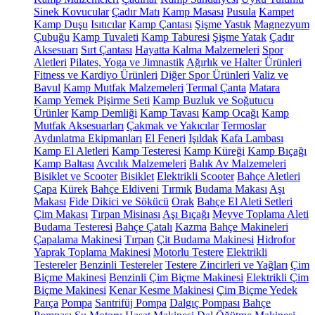
Sinek Kovucular
Çadır Matı
Kamp Masası
Pusula
Kampet
Kamp Duşu
Isıtıcılar
Kamp Çantası
Şişme Yastık
Magnezyum
Çubuğu
Kamp Tuvaleti
Kamp Taburesi
Şişme Yatak
Çadır
Aksesuarı
Sırt Çantası
Hayatta Kalma Malzemeleri
Spor
Aletleri
Pilates, Yoga ve Jimnastik
Ağırlık ve Halter Ürünleri
Fitness ve Kardiyo Ürünleri
Diğer Spor Ürünleri
Valiz ve
Bavul
Kamp Mutfak Malzemeleri
Termal Çanta
Matara
Kamp Yemek Pişirme Seti
Kamp Buzluk ve Soğutucu
Ürünler
Kamp Demliği
Kamp Tavası
Kamp Ocağı
Kamp
Mutfak Aksesuarları
Çakmak ve Yakıcılar
Termoslar
Aydınlatma Ekipmanları
El Feneri
Işıldak
Kafa Lambası
Kamp El Aletleri
Kamp Testeresi
Kamp Küreği
Kamp Bıçağı
Kamp Baltası
Avcılık Malzemeleri
Balık Av Malzemeleri
Bisiklet ve Scooter
Bisiklet
Elektrikli Scooter
Bahçe Aletleri
Çapa
Kürek
Bahçe Eldiveni
Tırmık
Budama Makası
Aşı
Makası
Fide Dikici ve Sökücü
Orak
Bahçe El Aleti Setleri
Çim Makası
Tırpan Misinası
Aşı Bıçağı
Meyve Toplama Aleti
Budama Testeresi
Bahçe Çatalı
Kazma
Bahçe Makineleri
Çapalama Makinesi
Tırpan
Çit Budama Makinesi
Hidrofor
Yaprak Toplama Makinesi
Motorlu Testere
Elektrikli
Testereler
Benzinli Testereler
Testere Zincirleri ve Yağları
Çim
Biçme Makinesi
Benzinli Çim Biçme Makinesi
Elektrikli Çim
Biçme Makinesi
Kenar Kesme Makinesi
Çim Biçme Yedek
Parça
Pompa
Santrifüj Pompa
Dalgıç Pompası
Bahçe