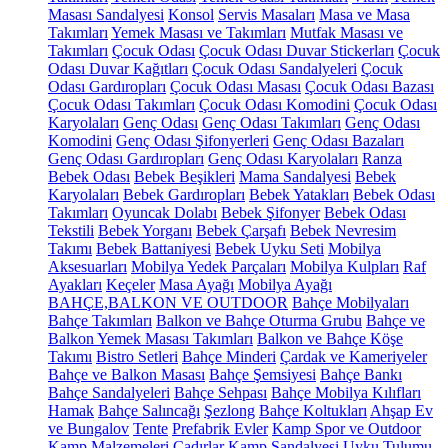
Masası Sandalyesi
Konsol
Servis Masaları
Masa ve Masa
Takımları
Yemek Masası ve Takımları
Mutfak Masası ve
Takımları
Çocuk Odası
Çocuk Odası Duvar Stickerları
Çocuk
Odası Duvar Kağıtları
Çocuk Odası Sandalyeleri
Çocuk
Odası Gardıropları
Çocuk Odası Masası
Çocuk Odası Bazası
Çocuk Odası Takımları
Çocuk Odası Komodini
Çocuk Odası
Karyolaları
Genç Odası
Genç Odası Takımları
Genç Odası
Komodini
Genç Odası Şifonyerleri
Genç Odası Bazaları
Genç Odası Gardıropları
Genç Odası Karyolaları
Ranza
Bebek Odası
Bebek Beşikleri
Mama Sandalyesi
Bebek
Karyolaları
Bebek Gardıropları
Bebek Yatakları
Bebek Odası
Takımları
Oyuncak Dolabı
Bebek Şifonyer
Bebek Odası
Tekstili
Bebek Yorganı
Bebek Çarşafı
Bebek Nevresim
Takımı
Bebek Battaniyesi
Bebek Uyku Seti
Mobilya
Aksesuarları
Mobilya Yedek Parçaları
Mobilya Kulpları
Raf
Ayakları
Keçeler
Masa Ayağı
Mobilya Ayağı
BAHÇE,BALKON VE OUTDOOR
Bahçe Mobilyaları
Bahçe Takımları
Balkon ve Bahçe Oturma Grubu
Bahçe ve
Balkon Yemek Masası Takımları
Balkon ve Bahçe Köşe
Takımı
Bistro Setleri
Bahçe Minderi
Çardak ve Kameriyeler
Bahçe ve Balkon Masası
Bahçe Şemsiyesi
Bahçe Bankı
Bahçe Sandalyeleri
Bahçe Sehpası
Bahçe Mobilya Kılıfları
Hamak
Bahçe Salıncağı
Şezlong
Bahçe Koltukları
Ahşap Ev
ve Bungalov
Tente
Prefabrik Evler
Kamp Spor ve Outdoor
Kamp Malzemeleri
Çadırlar
Kamp Sandalyesi
Uyku Tulumu