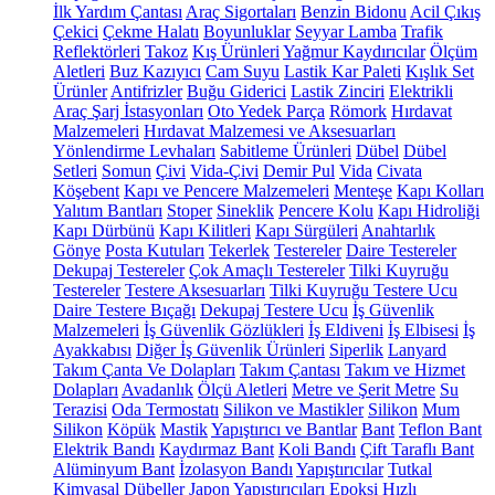
İlk Yardım Çantası
Araç Sigortaları
Benzin Bidonu
Acil Çıkış
Çekici
Çekme Halatı
Boyunluklar
Seyyar Lamba
Trafik
Reflektörleri
Takoz
Kış Ürünleri
Yağmur Kaydırıcılar
Ölçüm
Aletleri
Buz Kazıyıcı
Cam Suyu
Lastik Kar Paleti
Kışlık Set
Ürünler
Antifrizler
Buğu Giderici
Lastik Zinciri
Elektrikli
Araç Şarj İstasyonları
Oto Yedek Parça
Römork
Hırdavat
Malzemeleri
Hırdavat Malzemesi ve Aksesuarları
Yönlendirme Levhaları
Sabitleme Ürünleri
Dübel
Dübel
Setleri
Somun
Çivi
Vida-Çivi
Demir Pul
Vida
Civata
Köşebent
Kapı ve Pencere Malzemeleri
Menteşe
Kapı Kolları
Yalıtım Bantları
Stoper
Sineklik
Pencere Kolu
Kapı Hidroliği
Kapı Dürbünü
Kapı Kilitleri
Kapı Sürgüleri
Anahtarlık
Gönye
Posta Kutuları
Tekerlek
Testereler
Daire Testereler
Dekupaj Testereler
Çok Amaçlı Testereler
Tilki Kuyruğu
Testereler
Testere Aksesuarları
Tilki Kuyruğu Testere Ucu
Daire Testere Bıçağı
Dekupaj Testere Ucu
İş Güvenlik
Malzemeleri
İş Güvenlik Gözlükleri
İş Eldiveni
İş Elbisesi
İş
Ayakkabısı
Diğer İş Güvenlik Ürünleri
Siperlik
Lanyard
Takım Çanta Ve Dolapları
Takım Çantası
Takım ve Hizmet
Dolapları
Avadanlık
Ölçü Aletleri
Metre ve Şerit Metre
Su
Terazisi
Oda Termostatı
Silikon ve Mastikler
Silikon
Mum
Silikon
Köpük
Mastik
Yapıştırıcı ve Bantlar
Bant
Teflon Bant
Elektrik Bandı
Kaydırmaz Bant
Koli Bandı
Çift Taraflı Bant
Alüminyum Bant
İzolasyon Bandı
Yapıştırıcılar
Tutkal
Kimyasal Dübeller
Japon Yapıştırıcıları
Epoksi
Hızlı