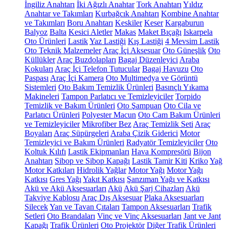
İngiliz Anahtarı
İki Ağızlı Anahtar
Tork Anahtarı
Yıldız
Anahtar ve Takımları
Kurbağcık Anahtarı
Kombine Anahtar
ve Takımları
Boru Anahtarı
Keskiler
Keser
Kargaburun
Balyoz
Balta
Kesici Aletler
Makas
Maket Bıçağı
Iskarpela
Oto Ürünleri
Lastik
Yaz Lastiği
Kış Lastiği
4 Mevsim Lastik
Oto Teknik Malzemeler
Araç İçi Aksesuar
Oto Güneşlik
Oto
Küllükler
Araç Buzdolapları
Bagaj Düzenleyici
Araba
Kokuları
Araç İçi Telefon Tutucular
Bagaj Havuzu
Oto
Paspası
Araç İçi Kamera
Oto Multimedya ve Görüntü
Sistemleri
Oto Bakım Temizlik Ürünleri
Basınçlı Yıkama
Makineleri
Tampon Parlatıcı ve Temizleyiciler
Torpido
Temizlik ve Bakım Ürünleri
Oto Şampuan
Oto Cila ve
Parlatıcı Ürünleri
Polyester Macun
Oto Cam Bakım Ürünleri
ve Temizleyiciler
Mikrofiber Bez
Araç Temizlik Seti
Araç
Boyaları
Araç Süpürgeleri
Araba Çizik Giderici
Motor
Temizleyici ve Bakım Ürünleri
Radyatör Temizleyiciler
Oto
Koltuk Kılıfı
Lastik Ekipmanları
Hava Kompresörü
Bijon
Anahtarı
Sibop ve Sibop Kapağı
Lastik Tamir Kiti
Kriko
Yağ
Motor Katkıları
Hidrolik Yağlar
Motor Yağı
Motor Yağı
Katkısı
Gres Yağı
Yakıt Katkısı
Şanzıman Yağı ve Katkısı
Akü ve Akü Aksesuarları
Akü
Akü Şarj Cihazları
Akü
Takviye Kablosu
Araç Dış Aksesuar
Plaka Aksesuarları
Silecek
Yan ve Tavan Çıtaları
Tampon Aksesuarları
Trafik
Setleri
Oto Brandaları
Vinç ve Vinç Aksesuarları
Jant ve Jant
Kapağı
Trafik Ürünleri
Oto Projektör
Diğer Trafik Ürünleri