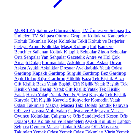
MOBİLYA
Salon ve Oturma Odası
TV Ünitesi ve Sehpası
Tv
Üniteleri
TV Sehpası
Oturma Grupları
Koltuk ve Kanepeler
Koltuk Takımları
Köşe Koltuklar
Tekli Koltuk ve Berjerler
Çekyat
Armut Koltuklar
Masaj Koltuğu
Puf
Bank ve
Benchler
Sallanan Koltuk
Kitaplık
Sehpalar
Zigon Sehpalar
Orta Sehpalar
Yan Sehpalar
Gazetelik
Antre ve Hol
Çok
Amaçlı Dolap
Portmantolar
Askılıklar
Kapı Askısı
Duvar
Askısı
Ayaklı Askılıklar
Dresuar
Ayakkabılık
Yatak Odası
Gardırop
Kapaklı Gardırop
Sürgülü Gardırop
Bez Gardırop
Açık Dolap
Köşe Gardırop
Yüklük
Baza
Tek Kişilik Baza
Çift Kişilik Baza
Yatak Başlığı
Çift Kişilik Yatak Başlığı
Tek
Kişilik Yatak Başlığı
Yatak
Çift Kişilik Yatak
Tek Kişilik
Yatak
Hasta Yatağı
Yatak Pedi & Şiltesi
Karyola
Tek Kişilik
Karyola
Çift Kişilik Karyola
Şifonyerler
Komodin
Yatak
Odası Takımları
Makyaj Masası
Takı Dolabı
Sandık
Paravan
Ofis ve Çalışma Mobilyaları
Çalışma ve Bilgisayar Masası
Oyuncu Koltukları
Çalışma ve Ofis Sandalyeleri
Keson
Ofis
Dolabı
Ofis Koltukları ve Kanepeleri
Ayaklı Küllükler
Laptop
Sehpası
Oyuncu Masası
Toplantı Masası
Ofis Masası ve
Takımları
Yemek Odası
Yemek Odası Takımları
Vitrin
Yemek