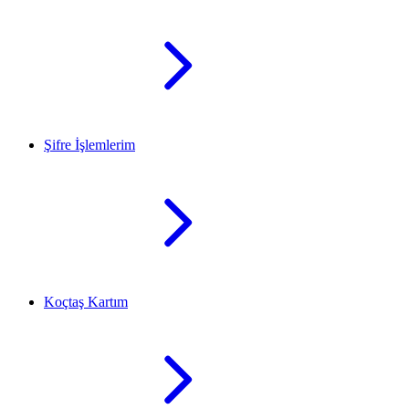
Şifre İşlemlerim
Koçtaş Kartım