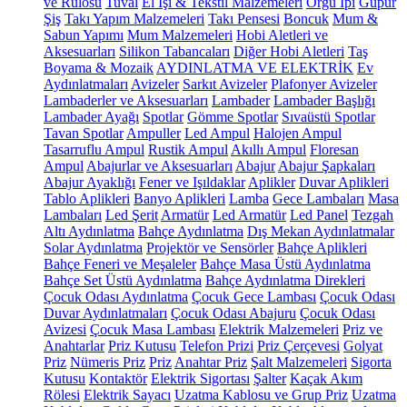
ve Rulosu
Tuval
El İşi & Tekstil Malzemeleri
Örgü İpi
Güpür
Şiş
Takı Yapım Malzemeleri
Takı Pensesi
Boncuk
Mum &
Sabun Yapımı
Mum Malzemeleri
Hobi Aletleri ve
Aksesuarları
Silikon Tabancaları
Diğer Hobi Aletleri
Taş
Boyama & Mozaik
AYDINLATMA VE ELEKTRİK
Ev
Aydınlatmaları
Avizeler
Sarkıt Avizeler
Plafonyer Avizeler
Lambaderler ve Aksesuarları
Lambader
Lambader Başlığı
Lambader Ayağı
Spotlar
Gömme Spotlar
Sıvaüstü Spotlar
Tavan Spotlar
Ampuller
Led Ampul
Halojen Ampul
Tasarruflu Ampul
Rustik Ampul
Akıllı Ampul
Floresan
Ampul
Abajurlar ve Aksesuarları
Abajur
Abajur Şapkaları
Abajur Ayaklığı
Fener ve Işıldaklar
Aplikler
Duvar Aplikleri
Tablo Aplikleri
Banyo Aplikleri
Lamba
Gece Lambaları
Masa
Lambaları
Led Şerit
Armatür
Led Armatür
Led Panel
Tezgah
Altı Aydınlatma
Bahçe Aydınlatma
Dış Mekan Aydınlatmalar
Solar Aydınlatma
Projektör ve Sensörler
Bahçe Aplikleri
Bahçe Feneri ve Meşaleler
Bahçe Masa Üstü Aydınlatma
Bahçe Set Üstü Aydınlatma
Bahçe Aydınlatma Direkleri
Çocuk Odası Aydınlatma
Çocuk Gece Lambası
Çocuk Odası
Duvar Aydınlatmaları
Çocuk Odası Abajuru
Çocuk Odası
Avizesi
Çocuk Masa Lambası
Elektrik Malzemeleri
Priz ve
Anahtarlar
Priz Kutusu
Telefon Prizi
Priz Çerçevesi
Golyat
Priz
Nümeris Priz
Priz
Anahtar Priz
Şalt Malzemeleri
Sigorta
Kutusu
Kontaktör
Elektrik Sigortası
Şalter
Kaçak Akım
Rölesi
Elektrik Sayacı
Uzatma Kablosu ve Grup Priz
Uzatma