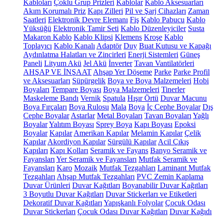
Kabloları
Çoklu Grup Prizleri
Kablolar
Kablo Aksesuarları
Akım Korumalı Priz
Kapı Zilleri
Pil ve Şarj Cihazları
Zaman
Saatleri
Elektronik Devre Elemanı
Fiş
Kablo Pabucu
Kablo
Yüksüğü
Elektronik Tamir Seti
Kablo Düzenleyiciler
Susta
Makaron Kablo
Kablo Klipsi
Klemens
Kroşe
Kablo
Toplayıcı
Kablo Kanalı
Adaptör
Duy
Buat Kutusu ve Kapağı
Aydınlatma Halatları ve Zincirleri
Enerji Sistemleri
Güneş
Paneli
Lityum Akü
Jel Akü
İnverter
Tavan Vantilatörleri
AHŞAP VE İNŞAAT
Ahşap Yer Döşeme
Parke
Parke Profil
ve Aksesuarları
Süpürgelik
Boya ve Boya Malzemeleri
Hobi
Boyaları
Tempare Boyası
Boya Malzemeleri
Tinerler
Maskeleme Bandı
Vernik
Spatula
Hışır Örtü
Duvar Macunu
Boya Fırçaları
Boya Rulosu
Mala
Boya
İç Cephe Boyalar
Dış
Cephe Boyalar
Astarlar
Metal Boyaları
Tavan Boyaları
Yağlı
Boyalar
Yalıtım Boyası
Sprey Boya
Kapı Boyası
Epoksi
Boyalar
Kapılar
Amerikan Kapılar
Melamin Kapılar
Çelik
Kapılar
Akordiyon Kapılar
Sürgülü Kapılar
Acil Çıkış
Kapıları
Kapı Kolları
Seramik ve Fayans
Banyo Seramik ve
Fayansları
Yer Seramik ve Fayansları
Mutfak Seramik ve
Fayansları
Karo
Mozaik
Mutfak Tezgahları
Laminant Mutfak
Tezgahları
Ahşap Mutfak Tezgahları
PVC Zemin Kaplama
Duvar Ürünleri
Duvar Kağıtları
Boyanabilir Duvar Kağıtları
3 Boyutlu Duvar Kağıtları
Duvar Stickerları ve Etiketleri
Dekoratif Duvar Kağıtları
Yapışkanlı Folyolar
Çocuk Odası
Duvar Stickerları
Çocuk Odası Duvar Kağıtları
Duvar Kağıdı