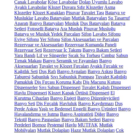
Çanak Lavabolar
Köşe Lavabolar
Dolap Uyumlu Lavabo
Ayaklı Lavabolar
Klozet
Duvara Sıfır Klozetler
Asma
Klozetler
Klozet Kapakları
Pisuvar
Tuvalet Taşı
Batarya ve
Musluklar
Lavabo Bataryaları
Mutfak Bataryaları
Su Tasarruf
Aparatı
Banyo Bataryaları
Musluk
Duş Bataryaları
Batarya
Setleri
Fotoselli Batarya
Ara Musluk
Pisuvar Musluğu
Batarya ve Musluk Yedek Parçaları
Sifon
Lavabo Sifonu
Eviye Sifonu
Yer Sifonu
Sifon Aksesuarları ve Parçaları
Rezervuar ve Aksesuarları
Rezervuar Kumanda Paneli
Rezervuar Seti
Rezervuar İç Takımı
Banyo Bakım Setleri
Yara Bandı
Lif ve Süngerler
Sıcak Su Torbası
Cımbız
Sabun
Tırnak Makası
Banyo Seramik ve Fayansları
Banyo
Aksesuarları
Tuvalet ve Klozet Fırçaları
Ayaklı Fırçalık ve
Kağıtlık Seti
Duş Rafı
Banyo Aynaları
Banyo Askısı
Banyo
Taburesi
Sabunluk
Sıvı Sabunluk Pompası
Tuvalet Kağıtlığı
Pamukluk
Diş Fırçası Koruma Kabı
Diş Macunu Kutusu
Dispenserler
Sıvı Sabun Dispenseri
Tuvalet Kağıdı Dispenseri
Havlu Dispenseri
Klozet Kapak Örtüsü Dispenseri
El
Kurutma Cihazları
Banyo Etajeri
Banyo Düzenleyicileri
Banyo Seti
Diş Fırçalık
Havluluk
Banyo Kaydırmazı
Duş
Perde Askısı
Yaşlı ve Bedensel Engelli Banyo Ürünleri
Banyo
Havalandırma ve Isıtma
Banyo Aspiratörü
Diğer
Banyo
Tekstil
Banyo Paspasları
Banyo Bakım Setleri
Banyo
Perdeleri
Bornoz
Peştemal
Havlu
MUTFAK
Mutfak
Mobilyaları
Mutfak Dolapları
Hazır Mutfak Dolapları
Çok