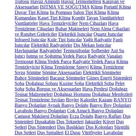
Trafosu
Havuz Ampulü
Havuz Termometresi
Karavan ve
Aksesuarları
ISITMA VE SOĞUTMA
Klima
Portatif Klima
Duvar Tipi Klima
Isı Pompası
Salon Tipi Klima
Klima
Kumandası
Kaset Tipi Klima
Kombi
Tavan Vantilatörleri
Vantilatörler
Hava Temizleyiciler
Nem Cihazları
Hava
Temizleme Cihazları
Buhar Makineleri
Nem Alma Cihazları
ve Rutubet Gidericiler
Elektrikli Isıtıcılar
Quartz Isıtıcılar
Infrared Isıtıcılar
Kule Tipi Isıtıcılar
Yağlı Radyatör
Fanlı
Isıtıcılar
Elektrikli Radyatörler
Dış Mekan Isıtıcılar
Havlupanlar
Radyatörler
Termosifonlar
Şofbenler
Ani Su
Isıtıcı
Isıtma ve Soğutma Yedek Parça
Radyatör Vanaları
Termostat
Klima Yedek Parça
Radyatör Yedek Parça
Klima
Temizleyicisi
Klima Temizleme Spreyi
Klima Temizleme
Sıvısı
Şömine
Şömine Aksesuarları
Elektrikli Şömineler
Bahçe Şömineleri
Bacasız Şömineler
Güneş Enerji Sistemleri
Soba
Doğalgaz Sobası
Kuzine Soba
Elektrikli Soba
Pelet
Soba
Soba Borusu ve Aksesuarları
Hava Perdesi
Doğalgaz
Tesisat Malzemeleri
Doğalgaz Hortumu
Doğalgaz Menfezleri
Tesisat Temizleme Sıvıları
Boyler
Kalorifer Kazanı
BANYO
Banyo Dolapları
Aynalı Banyo Dolabı
Banyo Boy Dolapları
Lavabolu Banyo Dolapları
Çok Amaçlı Banyo Dolapları
Çamaşır Makinesi Dolapları
Ecza Dolabı
Banyo Rafları
Duş
Sistemleri
Duşakabin
Duş Tekneleri
Jakuziler
Küvet
Duş
Setleri
Duş Sistemleri
Duş Başlıkları
Duş Kolonları
Sürgülü
Duş Setleri
Duş Spiralleri
El Duşu
Vitrifiyeler
Lavabolar