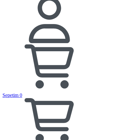
Sepetim
0