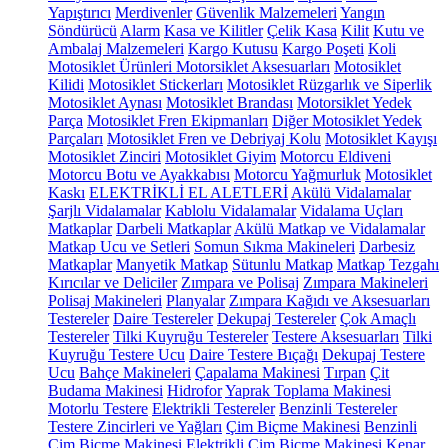
Yapıştırıcı
Merdivenler
Güvenlik Malzemeleri
Yangın
Söndürücü
Alarm
Kasa ve Kilitler
Çelik Kasa
Kilit
Kutu ve
Ambalaj Malzemeleri
Kargo Kutusu
Kargo Poşeti
Koli
Motosiklet Ürünleri
Motorsiklet Aksesuarları
Motosiklet
Kilidi
Motosiklet Stickerları
Motosiklet Rüzgarlık ve Siperlik
Motosiklet Aynası
Motosiklet Brandası
Motorsiklet Yedek
Parça
Motosiklet Fren Ekipmanları
Diğer Motosiklet Yedek
Parçaları
Motosiklet Fren ve Debriyaj Kolu
Motosiklet Kayışı
Motosiklet Zinciri
Motosiklet Giyim
Motorcu Eldiveni
Motorcu Botu ve Ayakkabısı
Motorcu Yağmurluk
Motosiklet
Kaskı
ELEKTRİKLİ EL ALETLERİ
Akülü Vidalamalar
Şarjlı Vidalamalar
Kablolu Vidalamalar
Vidalama Uçları
Matkaplar
Darbeli Matkaplar
Akülü Matkap ve Vidalamalar
Matkap Ucu ve Setleri
Somun Sıkma Makineleri
Darbesiz
Matkaplar
Manyetik Matkap
Sütunlu Matkap
Matkap Tezgahı
Kırıcılar ve Deliciler
Zımpara ve Polisaj
Zımpara Makineleri
Polisaj Makineleri
Planyalar
Zımpara Kağıdı ve Aksesuarları
Testereler
Daire Testereler
Dekupaj Testereler
Çok Amaçlı
Testereler
Tilki Kuyruğu Testereler
Testere Aksesuarları
Tilki
Kuyruğu Testere Ucu
Daire Testere Bıçağı
Dekupaj Testere
Ucu
Bahçe Makineleri
Çapalama Makinesi
Tırpan
Çit
Budama Makinesi
Hidrofor
Yaprak Toplama Makinesi
Motorlu Testere
Elektrikli Testereler
Benzinli Testereler
Testere Zincirleri ve Yağları
Çim Biçme Makinesi
Benzinli
Çim Biçme Makinesi
Elektrikli Çim Biçme Makinesi
Kenar