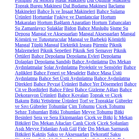
Pompası
Su Motoru
Hasat Makinesi
Dal Öğütme Makinesi
Toprak Burgu Makinesi
Dal Budama Makinesi
İlaçlama
Makineleri
Bahçe İş ve İnşaat Makineleri
Bahçe Sulama
Ürünleri
Hortumlar
Fıskiye ve Damlatıcılar
Hortum
Makaraları
Hortum Bağlantı Aparatları
Hortum Tabancaları
Su Zamanlayıcı
Sulaklar
Bidon
Bahçe Musluğu
Şişme Su
Deposu
Mangal ve Aksesuarları
Mangal Aksesuarları
Mangal
Kömürü ve Tutuşturucular
Mangal ve Barbekü
Kömürlü
Mangal
Tüplü Mangal
Elektrikli Izgara
Pürmüz
Piknik
Malzemeleri
Piknik Sepetleri
Piknik Seti
Semaver
Piknik
Örtüleri
Bahçe Depolama
Depolama Evleri
Depolama
Dolapları
Depolama Sandığı
Bahçe Aydınlatma
Dış Mekan
Aydınlatmalar
Solar Aydınlatma
Projektör ve Sensörler
Bahçe
Aplikleri
Bahçe Feneri ve Meşaleler
Bahçe Masa Üstü
Aydınlatma
Bahçe Set Üstü Aydınlatma
Bahçe Aydınlatma
Direkleri
Bahçe Peyzaj Ürünleri
Bahçe Yer Döşemeleri
Bahçe
Çit ve Bordürleri
Bahçe Filesi
Bahçe Gizleme Ağları
Bahçe
Dekorasyon Ürünleri
Bahçe Kovaları
Toprak ve Çiçek
Bakımı
Bitki Yetiştirme Ürünleri
Torf ve Topraklar
Gübreler
ve Sıvı Gübreler
Tohumlar
Çim Tohumu
Çiçek Tohumu
Sebze Tohumları
Bitki Tohumları
Meyve Tohumu
Bitki
Besinleri
Sera ve Sera Ekipmanları
Çiçek ve Bitki
İç Mekan
Bitkileri
Dış Mekan Ağaçları
Canlı Çiçek
Çiçek Soğanları
Aşılı Meyve Fidanları
Aşılı Gül
Fide
Dış Mekan Sarmaşık
Bitkileri
Kaktüs
Saksı ve Aksesuarları
Dekoratif Saksı