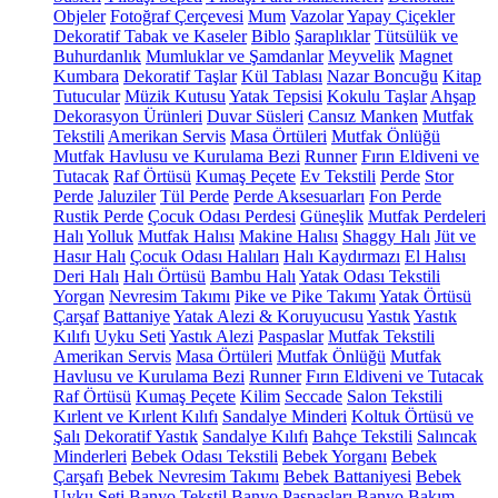
Objeler
Fotoğraf Çerçevesi
Mum
Vazolar
Yapay Çiçekler
Dekoratif Tabak ve Kaseler
Biblo
Şaraplıklar
Tütsülük ve
Buhurdanlık
Mumluklar ve Şamdanlar
Meyvelik
Magnet
Kumbara
Dekoratif Taşlar
Kül Tablası
Nazar Boncuğu
Kitap
Tutucular
Müzik Kutusu
Yatak Tepsisi
Kokulu Taşlar
Ahşap
Dekorasyon Ürünleri
Duvar Süsleri
Cansız Manken
Mutfak
Tekstili
Amerikan Servis
Masa Örtüleri
Mutfak Önlüğü
Mutfak Havlusu ve Kurulama Bezi
Runner
Fırın Eldiveni ve
Tutacak
Raf Örtüsü
Kumaş Peçete
Ev Tekstili
Perde
Stor
Perde
Jaluziler
Tül Perde
Perde Aksesuarları
Fon Perde
Rustik Perde
Çocuk Odası Perdesi
Güneşlik
Mutfak Perdeleri
Halı
Yolluk
Mutfak Halısı
Makine Halısı
Shaggy Halı
Jüt ve
Hasır Halı
Çocuk Odası Halıları
Halı Kaydırmazı
El Halısı
Deri Halı
Halı Örtüsü
Bambu Halı
Yatak Odası Tekstili
Yorgan
Nevresim Takımı
Pike ve Pike Takımı
Yatak Örtüsü
Çarşaf
Battaniye
Yatak Alezi & Koruyucusu
Yastık
Yastık
Kılıfı
Uyku Seti
Yastık Alezi
Paspaslar
Mutfak Tekstili
Amerikan Servis
Masa Örtüleri
Mutfak Önlüğü
Mutfak
Havlusu ve Kurulama Bezi
Runner
Fırın Eldiveni ve Tutacak
Raf Örtüsü
Kumaş Peçete
Kilim
Seccade
Salon Tekstili
Kırlent ve Kırlent Kılıfı
Sandalye Minderi
Koltuk Örtüsü ve
Şalı
Dekoratif Yastık
Sandalye Kılıfı
Bahçe Tekstili
Salıncak
Minderleri
Bebek Odası Tekstili
Bebek Yorganı
Bebek
Çarşafı
Bebek Nevresim Takımı
Bebek Battaniyesi
Bebek
Uyku Seti
Banyo Tekstil
Banyo Paspasları
Banyo Bakım