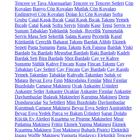
Tencere ve Tava Aksesuarları
Tencere ve Tencere Setleri
Çöp
Kovaları
Banyo Çöp Kovaları
Mutfak Çöp Kovaları
Endüstriyel Çöp Kovaları
Dolap İçi Çöp Kovaları
Sofra
Grubu
Çatal,Kaşık,Bıçak
Çatal Kaşık Bıçak Takımı
Yemek
Bıçağı
Çatal
Kaşık
Sofra Servis
Sürahi
Kase
Tepsi
Servis ve
Sunum Tabakları
Yağdanlık
Sosluk, Reçellik
Yumurtalık
Servis Maşa Seti
Şekerlik
Salata Kasesi
Peçetelik
Karaf
Kürdanlık
Çerezlik
Baharat Takımı
Bardak Altlığı
Ekmek
Sepeti
Pasta Sunumu
Pasta Takımı
Kek Fanusu
Bardak
Viski
Bardağı
Su Bardağı
Meşrubat Bardağı
Rakı Bardağı
Kadeh
Bardak Seti
Bira Bardağı
Shot Bardağı
Çay ve Kahve
Sunumu
Sütlük
Kahve Fincanı
Kupa
Fincan Takımı
Çay
Tabakları
Çay Setleri
Çay Fincanı
Çay Bardağı
Çay Kaşığı
Yemek Takımları
Tabaklar
Kahvaltı Takımları
Suluk ve
Matara
Beyaz Eşya
Fırın
Mikrodalga Fırınlar
Mini Fırınlar
Buzdolabı
Çamaşır Makinesi
Ocak
Ankastre Ürünleri
Ankastre Setler
Ankastre Ocaklar
Ankastre Fırınlar
Ankastre
Davlumbazlar
Bulaşık Makineleri
Kurutma Makinesi
Derin
Dondurucular
Su Sebilleri
Mini Buzdolabı
Davlumbazlar
Kurutmalı Çamaşır Makinesi
Beyaz Eşya Setleri
Aspiratörler
Beyaz Eşya Yedek Parça ve Bakım Ürünleri
Şarap Dolabı
Küçük Ev Aletleri
Kızartma ve Pişirme Makineleri
Mısır
Patlatma Makinesi
Fritöz
Ekmek Yapma Makinesi
Ekmek
Kızartma Makinesi
Tost Makinesi
Buharlı Pişirici
Elektrikli
Izgara
Waffle Makinesi
Yumurta Haşlayıcı
Elektrikli Tencere