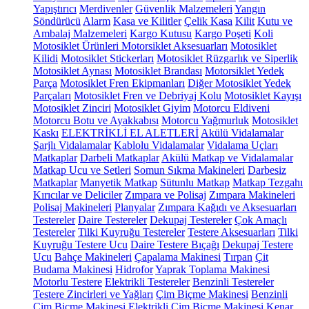
Yapıştırıcı
Merdivenler
Güvenlik Malzemeleri
Yangın
Söndürücü
Alarm
Kasa ve Kilitler
Çelik Kasa
Kilit
Kutu ve
Ambalaj Malzemeleri
Kargo Kutusu
Kargo Poşeti
Koli
Motosiklet Ürünleri
Motorsiklet Aksesuarları
Motosiklet
Kilidi
Motosiklet Stickerları
Motosiklet Rüzgarlık ve Siperlik
Motosiklet Aynası
Motosiklet Brandası
Motorsiklet Yedek
Parça
Motosiklet Fren Ekipmanları
Diğer Motosiklet Yedek
Parçaları
Motosiklet Fren ve Debriyaj Kolu
Motosiklet Kayışı
Motosiklet Zinciri
Motosiklet Giyim
Motorcu Eldiveni
Motorcu Botu ve Ayakkabısı
Motorcu Yağmurluk
Motosiklet
Kaskı
ELEKTRİKLİ EL ALETLERİ
Akülü Vidalamalar
Şarjlı Vidalamalar
Kablolu Vidalamalar
Vidalama Uçları
Matkaplar
Darbeli Matkaplar
Akülü Matkap ve Vidalamalar
Matkap Ucu ve Setleri
Somun Sıkma Makineleri
Darbesiz
Matkaplar
Manyetik Matkap
Sütunlu Matkap
Matkap Tezgahı
Kırıcılar ve Deliciler
Zımpara ve Polisaj
Zımpara Makineleri
Polisaj Makineleri
Planyalar
Zımpara Kağıdı ve Aksesuarları
Testereler
Daire Testereler
Dekupaj Testereler
Çok Amaçlı
Testereler
Tilki Kuyruğu Testereler
Testere Aksesuarları
Tilki
Kuyruğu Testere Ucu
Daire Testere Bıçağı
Dekupaj Testere
Ucu
Bahçe Makineleri
Çapalama Makinesi
Tırpan
Çit
Budama Makinesi
Hidrofor
Yaprak Toplama Makinesi
Motorlu Testere
Elektrikli Testereler
Benzinli Testereler
Testere Zincirleri ve Yağları
Çim Biçme Makinesi
Benzinli
Çim Biçme Makinesi
Elektrikli Çim Biçme Makinesi
Kenar