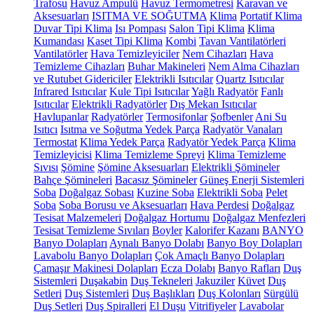
Trafosu
Havuz Ampulü
Havuz Termometresi
Karavan ve
Aksesuarları
ISITMA VE SOĞUTMA
Klima
Portatif Klima
Duvar Tipi Klima
Isı Pompası
Salon Tipi Klima
Klima
Kumandası
Kaset Tipi Klima
Kombi
Tavan Vantilatörleri
Vantilatörler
Hava Temizleyiciler
Nem Cihazları
Hava
Temizleme Cihazları
Buhar Makineleri
Nem Alma Cihazları
ve Rutubet Gidericiler
Elektrikli Isıtıcılar
Quartz Isıtıcılar
Infrared Isıtıcılar
Kule Tipi Isıtıcılar
Yağlı Radyatör
Fanlı
Isıtıcılar
Elektrikli Radyatörler
Dış Mekan Isıtıcılar
Havlupanlar
Radyatörler
Termosifonlar
Şofbenler
Ani Su
Isıtıcı
Isıtma ve Soğutma Yedek Parça
Radyatör Vanaları
Termostat
Klima Yedek Parça
Radyatör Yedek Parça
Klima
Temizleyicisi
Klima Temizleme Spreyi
Klima Temizleme
Sıvısı
Şömine
Şömine Aksesuarları
Elektrikli Şömineler
Bahçe Şömineleri
Bacasız Şömineler
Güneş Enerji Sistemleri
Soba
Doğalgaz Sobası
Kuzine Soba
Elektrikli Soba
Pelet
Soba
Soba Borusu ve Aksesuarları
Hava Perdesi
Doğalgaz
Tesisat Malzemeleri
Doğalgaz Hortumu
Doğalgaz Menfezleri
Tesisat Temizleme Sıvıları
Boyler
Kalorifer Kazanı
BANYO
Banyo Dolapları
Aynalı Banyo Dolabı
Banyo Boy Dolapları
Lavabolu Banyo Dolapları
Çok Amaçlı Banyo Dolapları
Çamaşır Makinesi Dolapları
Ecza Dolabı
Banyo Rafları
Duş
Sistemleri
Duşakabin
Duş Tekneleri
Jakuziler
Küvet
Duş
Setleri
Duş Sistemleri
Duş Başlıkları
Duş Kolonları
Sürgülü
Duş Setleri
Duş Spiralleri
El Duşu
Vitrifiyeler
Lavabolar