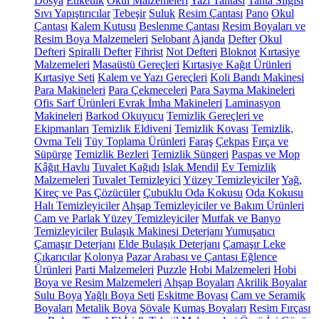
Dosya
Etiketlik
Okul Malzemeleri
Yazı Tahtası
Tahta Silgisi
Sıvı Yapıştırıcılar
Tebeşir
Suluk
Resim Çantası
Pano
Okul
Çantası
Kalem Kutusu
Beslenme Çantası
Resim Boyaları ve
Resim Boya Malzemeleri
Selobant
Ajanda
Defter
Okul
Defteri
Spiralli Defter
Fihrist
Not Defteri
Bloknot
Kırtasiye
Malzemeleri
Masaüstü Gereçleri
Kırtasiye Kağıt Ürünleri
Kırtasiye Seti
Kalem ve Yazı Gereçleri
Koli Bandı Makinesi
Para Makineleri
Para Çekmeceleri
Para Sayma Makineleri
Ofis Sarf Ürünleri
Evrak İmha Makineleri
Laminasyon
Makineleri
Barkod Okuyucu
Temizlik Gereçleri ve
Ekipmanları
Temizlik Eldiveni
Temizlik Kovası
Temizlik,
Ovma Teli
Tüy Toplama Ürünleri
Faraş
Çekpas
Fırça ve
Süpürge
Temizlik Bezleri
Temizlik Süngeri
Paspas ve Mop
Kâğıt Havlu
Tuvalet Kağıdı
Islak Mendil
Ev Temizlik
Malzemeleri
Tuvalet Temizleyici
Yüzey Temizleyiciler
Yağ,
Kireç ve Pas Çözücüler
Çubuklu Oda Kokusu
Oda Kokusu
Halı Temizleyiciler
Ahşap Temizleyiciler ve Bakım Ürünleri
Cam ve Parlak Yüzey Temizleyiciler
Mutfak ve Banyo
Temizleyiciler
Bulaşık Makinesi Deterjanı
Yumuşatıcı
Çamaşır Deterjanı
Elde Bulaşık Deterjanı
Çamaşır Leke
Çıkarıcılar
Kolonya
Pazar Arabası ve Çantası
Eğlence
Ürünleri
Parti Malzemeleri
Puzzle
Hobi Malzemeleri
Hobi
Boya ve Resim Malzemeleri
Ahşap Boyaları
Akrilik Boyalar
Sulu Boya
Yağlı Boya Seti
Eskitme Boyası
Cam ve Seramik
Boyaları
Metalik Boya
Şövale
Kumaş Boyaları
Resim Fırçası