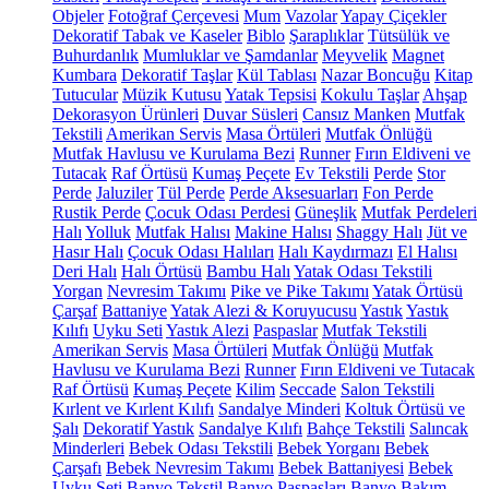
Objeler
Fotoğraf Çerçevesi
Mum
Vazolar
Yapay Çiçekler
Dekoratif Tabak ve Kaseler
Biblo
Şaraplıklar
Tütsülük ve
Buhurdanlık
Mumluklar ve Şamdanlar
Meyvelik
Magnet
Kumbara
Dekoratif Taşlar
Kül Tablası
Nazar Boncuğu
Kitap
Tutucular
Müzik Kutusu
Yatak Tepsisi
Kokulu Taşlar
Ahşap
Dekorasyon Ürünleri
Duvar Süsleri
Cansız Manken
Mutfak
Tekstili
Amerikan Servis
Masa Örtüleri
Mutfak Önlüğü
Mutfak Havlusu ve Kurulama Bezi
Runner
Fırın Eldiveni ve
Tutacak
Raf Örtüsü
Kumaş Peçete
Ev Tekstili
Perde
Stor
Perde
Jaluziler
Tül Perde
Perde Aksesuarları
Fon Perde
Rustik Perde
Çocuk Odası Perdesi
Güneşlik
Mutfak Perdeleri
Halı
Yolluk
Mutfak Halısı
Makine Halısı
Shaggy Halı
Jüt ve
Hasır Halı
Çocuk Odası Halıları
Halı Kaydırmazı
El Halısı
Deri Halı
Halı Örtüsü
Bambu Halı
Yatak Odası Tekstili
Yorgan
Nevresim Takımı
Pike ve Pike Takımı
Yatak Örtüsü
Çarşaf
Battaniye
Yatak Alezi & Koruyucusu
Yastık
Yastık
Kılıfı
Uyku Seti
Yastık Alezi
Paspaslar
Mutfak Tekstili
Amerikan Servis
Masa Örtüleri
Mutfak Önlüğü
Mutfak
Havlusu ve Kurulama Bezi
Runner
Fırın Eldiveni ve Tutacak
Raf Örtüsü
Kumaş Peçete
Kilim
Seccade
Salon Tekstili
Kırlent ve Kırlent Kılıfı
Sandalye Minderi
Koltuk Örtüsü ve
Şalı
Dekoratif Yastık
Sandalye Kılıfı
Bahçe Tekstili
Salıncak
Minderleri
Bebek Odası Tekstili
Bebek Yorganı
Bebek
Çarşafı
Bebek Nevresim Takımı
Bebek Battaniyesi
Bebek
Uyku Seti
Banyo Tekstil
Banyo Paspasları
Banyo Bakım