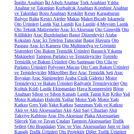
İngiliz Anahtarı
İki Ağızlı Anahtar
Tork Anahtarı
Yıldız
Anahtar ve Takımları
Kurbağcık Anahtarı
Kombine Anahtar
ve Takımları
Boru Anahtarı
Keskiler
Keser
Kargaburun
Balyoz
Balta
Kesici Aletler
Makas
Maket Bıçağı
Iskarpela
Oto Ürünleri
Lastik
Yaz Lastiği
Kış Lastiği
4 Mevsim Lastik
Oto Teknik Malzemeler
Araç İçi Aksesuar
Oto Güneşlik
Oto
Küllükler
Araç Buzdolapları
Bagaj Düzenleyici
Araba
Kokuları
Araç İçi Telefon Tutucular
Bagaj Havuzu
Oto
Paspası
Araç İçi Kamera
Oto Multimedya ve Görüntü
Sistemleri
Oto Bakım Temizlik Ürünleri
Basınçlı Yıkama
Makineleri
Tampon Parlatıcı ve Temizleyiciler
Torpido
Temizlik ve Bakım Ürünleri
Oto Şampuan
Oto Cila ve
Parlatıcı Ürünleri
Polyester Macun
Oto Cam Bakım Ürünleri
ve Temizleyiciler
Mikrofiber Bez
Araç Temizlik Seti
Araç
Boyaları
Araç Süpürgeleri
Araba Çizik Giderici
Motor
Temizleyici ve Bakım Ürünleri
Radyatör Temizleyiciler
Oto
Koltuk Kılıfı
Lastik Ekipmanları
Hava Kompresörü
Bijon
Anahtarı
Sibop ve Sibop Kapağı
Lastik Tamir Kiti
Kriko
Yağ
Motor Katkıları
Hidrolik Yağlar
Motor Yağı
Motor Yağı
Katkısı
Gres Yağı
Yakıt Katkısı
Şanzıman Yağı ve Katkısı
Akü ve Akü Aksesuarları
Akü
Akü Şarj Cihazları
Akü
Takviye Kablosu
Araç Dış Aksesuar
Plaka Aksesuarları
Silecek
Yan ve Tavan Çıtaları
Tampon Aksesuarları
Trafik
Setleri
Oto Brandaları
Vinç ve Vinç Aksesuarları
Jant ve Jant
Kapağı
Trafik Ürünleri
Oto Projektör
Diğer Trafik Ürünleri