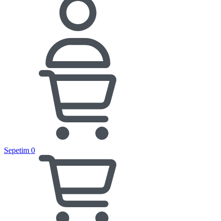
Sepetim
0