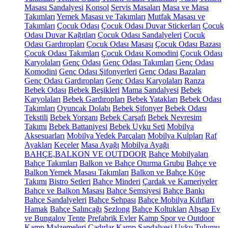
Masası Sandalyesi
Konsol
Servis Masaları
Masa ve Masa
Takımları
Yemek Masası ve Takımları
Mutfak Masası ve
Takımları
Çocuk Odası
Çocuk Odası Duvar Stickerları
Çocuk
Odası Duvar Kağıtları
Çocuk Odası Sandalyeleri
Çocuk
Odası Gardıropları
Çocuk Odası Masası
Çocuk Odası Bazası
Çocuk Odası Takımları
Çocuk Odası Komodini
Çocuk Odası
Karyolaları
Genç Odası
Genç Odası Takımları
Genç Odası
Komodini
Genç Odası Şifonyerleri
Genç Odası Bazaları
Genç Odası Gardıropları
Genç Odası Karyolaları
Ranza
Bebek Odası
Bebek Beşikleri
Mama Sandalyesi
Bebek
Karyolaları
Bebek Gardıropları
Bebek Yatakları
Bebek Odası
Takımları
Oyuncak Dolabı
Bebek Şifonyer
Bebek Odası
Tekstili
Bebek Yorganı
Bebek Çarşafı
Bebek Nevresim
Takımı
Bebek Battaniyesi
Bebek Uyku Seti
Mobilya
Aksesuarları
Mobilya Yedek Parçaları
Mobilya Kulpları
Raf
Ayakları
Keçeler
Masa Ayağı
Mobilya Ayağı
BAHÇE,BALKON VE OUTDOOR
Bahçe Mobilyaları
Bahçe Takımları
Balkon ve Bahçe Oturma Grubu
Bahçe ve
Balkon Yemek Masası Takımları
Balkon ve Bahçe Köşe
Takımı
Bistro Setleri
Bahçe Minderi
Çardak ve Kameriyeler
Bahçe ve Balkon Masası
Bahçe Şemsiyesi
Bahçe Bankı
Bahçe Sandalyeleri
Bahçe Sehpası
Bahçe Mobilya Kılıfları
Hamak
Bahçe Salıncağı
Şezlong
Bahçe Koltukları
Ahşap Ev
ve Bungalov
Tente
Prefabrik Evler
Kamp Spor ve Outdoor
Kamp Malzemeleri
Çadırlar
Kamp Sandalyesi
Uyku Tulumu