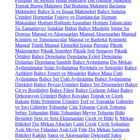
Pompası
Su Motoru
Hasat Makinesi
Dal Öğütme Makinesi
Toprak Burgu Makinesi
Dal Budama Makinesi
İlaçlama
Makineleri
Bahçe İş ve İnşaat Makineleri
Bahçe Sulama
Ürünleri
Hortumlar
Fıskiye ve Damlatıcılar
Hortum
Makaraları
Hortum Bağlantı Aparatları
Hortum Tabancaları
Su Zamanlayıcı
Sulaklar
Bidon
Bahçe Musluğu
Şişme Su
Deposu
Mangal ve Aksesuarları
Mangal Aksesuarları
Mangal
Kömürü ve Tutuşturucular
Mangal ve Barbekü
Kömürlü
Mangal
Tüplü Mangal
Elektrikli Izgara
Pürmüz
Piknik
Malzemeleri
Piknik Sepetleri
Piknik Seti
Semaver
Piknik
Örtüleri
Bahçe Depolama
Depolama Evleri
Depolama
Dolapları
Depolama Sandığı
Bahçe Aydınlatma
Dış Mekan
Aydınlatmalar
Solar Aydınlatma
Projektör ve Sensörler
Bahçe
Aplikleri
Bahçe Feneri ve Meşaleler
Bahçe Masa Üstü
Aydınlatma
Bahçe Set Üstü Aydınlatma
Bahçe Aydınlatma
Direkleri
Bahçe Peyzaj Ürünleri
Bahçe Yer Döşemeleri
Bahçe
Çit ve Bordürleri
Bahçe Filesi
Bahçe Gizleme Ağları
Bahçe
Dekorasyon Ürünleri
Bahçe Kovaları
Toprak ve Çiçek
Bakımı
Bitki Yetiştirme Ürünleri
Torf ve Topraklar
Gübreler
ve Sıvı Gübreler
Tohumlar
Çim Tohumu
Çiçek Tohumu
Sebze Tohumları
Bitki Tohumları
Meyve Tohumu
Bitki
Besinleri
Sera ve Sera Ekipmanları
Çiçek ve Bitki
İç Mekan
Bitkileri
Dış Mekan Ağaçları
Canlı Çiçek
Çiçek Soğanları
Aşılı Meyve Fidanları
Aşılı Gül
Fide
Dış Mekan Sarmaşık
Bitkileri
Kaktüs
Saksı ve Aksesuarları
Dekoratif Saksı