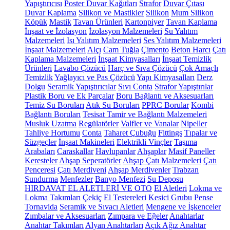
Yapıştırıcısı
Poster Duvar Kağıtları
Strafor
Duvar Çıtası
Duvar Kaplama
Silikon ve Mastikler
Silikon
Mum Silikon
Köpük
Mastik
Tavan Ürünleri
Kartonpiyer
Tavan Kaplama
İnşaat ve İzolasyon
İzolasyon Malzemeleri
Su Yalıtım
Malzemeleri
Isı Yalıtım Malzemeleri
Ses Yalıtım Malzemeleri
İnşaat Malzemeleri
Alçı
Cam Tuğla
Çimento
Beton Harcı
Çatı
Kaplama Malzemeleri
İnşaat Kimyasalları
İnşaat Temizlik
Ürünleri
Lavabo Çözücü
Harç ve Sıva Çözücü
Çok Amaçlı
Temizlik
Yağlayıcı ve Pas Çözücü
Yapı Kimyasalları
Derz
Dolgu
Seramik Yapıştırıcılar
Sıvı Conta
Strafor Yapıştırılar
Plastik Boru ve Ek Parçalar
Boru Bağlantı ve Aksesuarları
Temiz Su Boruları
Atık Su Boruları
PPRC Borular
Kombi
Bağlantı Boruları
Tesisat Tamir ve Bağlantı Malzemeleri
Musluk Uzatma
Regülatörler
Valfler ve Vanalar
Nipeller
Tahliye Hortumu
Conta
Taharet Çubuğu
Fittings
Tıpalar ve
Süzgeçler
İnşaat Makineleri
Elektrikli Vinçler
Taşıma
Arabaları
Caraskallar
Havlupanlar
Ahşaplar
Masif Paneller
Keresteler
Ahşap Seperatörler
Ahşap Çatı Malzemeleri
Çatı
Penceresi
Çatı Merdiveni
Ahşap Merdivenler
Trabzan
Sundurma
Menfezler
Banyo Menfezi
Su Deposu
HIRDAVAT EL ALETLERİ VE OTO
El Aletleri
Lokma ve
Lokma Takımları
Çekiç
El Testereleri
Kesici Grubu
Pense
Tornavida
Seramik ve Sıvacı Aletleri
Mengene ve İşkenceler
Zımbalar ve Aksesuarları
Zımpara ve Eğeler
Anahtarlar
Anahtar Takımları
Alyan Anahtarları
Açık Ağız Anahtar