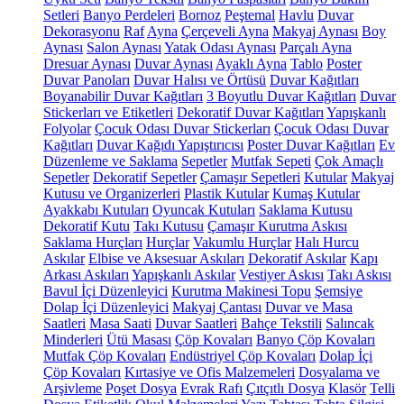
Setleri
Banyo Perdeleri
Bornoz
Peştemal
Havlu
Duvar
Dekorasyonu
Raf
Ayna
Çerçeveli Ayna
Makyaj Aynası
Boy
Aynası
Salon Aynası
Yatak Odası Aynası
Parçalı Ayna
Dresuar Aynası
Duvar Aynası
Ayaklı Ayna
Tablo
Poster
Duvar Panoları
Duvar Halısı ve Örtüsü
Duvar Kağıtları
Boyanabilir Duvar Kağıtları
3 Boyutlu Duvar Kağıtları
Duvar
Stickerları ve Etiketleri
Dekoratif Duvar Kağıtları
Yapışkanlı
Folyolar
Çocuk Odası Duvar Stickerları
Çocuk Odası Duvar
Kağıtları
Duvar Kağıdı Yapıştırıcısı
Poster Duvar Kağıtları
Ev
Düzenleme ve Saklama
Sepetler
Mutfak Sepeti
Çok Amaçlı
Sepetler
Dekoratif Sepetler
Çamaşır Sepetleri
Kutular
Makyaj
Kutusu ve Organizerleri
Plastik Kutular
Kumaş Kutular
Ayakkabı Kutuları
Oyuncak Kutuları
Saklama Kutusu
Dekoratif Kutu
Takı Kutusu
Çamaşır Kurutma Askısı
Saklama Hurçları
Hurçlar
Vakumlu Hurçlar
Halı Hurcu
Askılar
Elbise ve Aksesuar Askıları
Dekoratif Askılar
Kapı
Arkası Askıları
Yapışkanlı Askılar
Vestiyer Askısı
Takı Askısı
Bavul İçi Düzenleyici
Kurutma Makinesi Topu
Şemsiye
Dolap İçi Düzenleyici
Makyaj Çantası
Duvar ve Masa
Saatleri
Masa Saati
Duvar Saatleri
Bahçe Tekstili
Salıncak
Minderleri
Ütü Masası
Çöp Kovaları
Banyo Çöp Kovaları
Mutfak Çöp Kovaları
Endüstriyel Çöp Kovaları
Dolap İçi
Çöp Kovaları
Kırtasiye ve Ofis Malzemeleri
Dosyalama ve
Arşivleme
Poşet Dosya
Evrak Rafı
Çıtçıtlı Dosya
Klasör
Telli