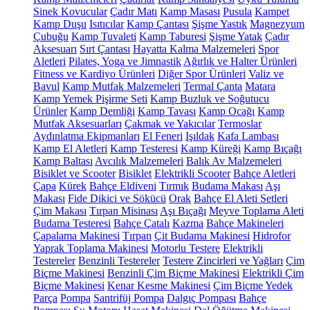
Sinek Kovucular
Çadır Matı
Kamp Masası
Pusula
Kampet
Kamp Duşu
Isıtıcılar
Kamp Çantası
Şişme Yastık
Magnezyum
Çubuğu
Kamp Tuvaleti
Kamp Taburesi
Şişme Yatak
Çadır
Aksesuarı
Sırt Çantası
Hayatta Kalma Malzemeleri
Spor
Aletleri
Pilates, Yoga ve Jimnastik
Ağırlık ve Halter Ürünleri
Fitness ve Kardiyo Ürünleri
Diğer Spor Ürünleri
Valiz ve
Bavul
Kamp Mutfak Malzemeleri
Termal Çanta
Matara
Kamp Yemek Pişirme Seti
Kamp Buzluk ve Soğutucu
Ürünler
Kamp Demliği
Kamp Tavası
Kamp Ocağı
Kamp
Mutfak Aksesuarları
Çakmak ve Yakıcılar
Termoslar
Aydınlatma Ekipmanları
El Feneri
Işıldak
Kafa Lambası
Kamp El Aletleri
Kamp Testeresi
Kamp Küreği
Kamp Bıçağı
Kamp Baltası
Avcılık Malzemeleri
Balık Av Malzemeleri
Bisiklet ve Scooter
Bisiklet
Elektrikli Scooter
Bahçe Aletleri
Çapa
Kürek
Bahçe Eldiveni
Tırmık
Budama Makası
Aşı
Makası
Fide Dikici ve Sökücü
Orak
Bahçe El Aleti Setleri
Çim Makası
Tırpan Misinası
Aşı Bıçağı
Meyve Toplama Aleti
Budama Testeresi
Bahçe Çatalı
Kazma
Bahçe Makineleri
Çapalama Makinesi
Tırpan
Çit Budama Makinesi
Hidrofor
Yaprak Toplama Makinesi
Motorlu Testere
Elektrikli
Testereler
Benzinli Testereler
Testere Zincirleri ve Yağları
Çim
Biçme Makinesi
Benzinli Çim Biçme Makinesi
Elektrikli Çim
Biçme Makinesi
Kenar Kesme Makinesi
Çim Biçme Yedek
Parça
Pompa
Santrifüj Pompa
Dalgıç Pompası
Bahçe