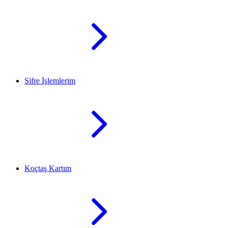
Şifre İşlemlerim
Koçtaş Kartım