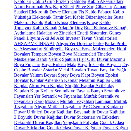
Kabloları
Çoklu Grup Prizleri
Kablolar
Kablo Aksesuarları
Akım Korumalı Priz
Kapı Zilleri
Pil ve Şarj Cihazları
Zaman
Saatleri
Elektronik Devre Elemanı
Fiş
Kablo Pabucu
Kablo
Yüksüğü
Elektronik Tamir Seti
Kablo Düzenleyiciler
Susta
Makaron Kablo
Kablo Klipsi
Klemens
Kroşe
Kablo
Toplayıcı
Kablo Kanalı
Adaptör
Duy
Buat Kutusu ve Kapağı
Aydınlatma Halatları ve Zincirleri
Enerji Sistemleri
Güneş
Paneli
Lityum Akü
Jel Akü
İnverter
Tavan Vantilatörleri
AHŞAP VE İNŞAAT
Ahşap Yer Döşeme
Parke
Parke Profil
ve Aksesuarları
Süpürgelik
Boya ve Boya Malzemeleri
Hobi
Boyaları
Tempare Boyası
Boya Malzemeleri
Tinerler
Maskeleme Bandı
Vernik
Spatula
Hışır Örtü
Duvar Macunu
Boya Fırçaları
Boya Rulosu
Mala
Boya
İç Cephe Boyalar
Dış
Cephe Boyalar
Astarlar
Metal Boyaları
Tavan Boyaları
Yağlı
Boyalar
Yalıtım Boyası
Sprey Boya
Kapı Boyası
Epoksi
Boyalar
Kapılar
Amerikan Kapılar
Melamin Kapılar
Çelik
Kapılar
Akordiyon Kapılar
Sürgülü Kapılar
Acil Çıkış
Kapıları
Kapı Kolları
Seramik ve Fayans
Banyo Seramik ve
Fayansları
Yer Seramik ve Fayansları
Mutfak Seramik ve
Fayansları
Karo
Mozaik
Mutfak Tezgahları
Laminant Mutfak
Tezgahları
Ahşap Mutfak Tezgahları
PVC Zemin Kaplama
Duvar Ürünleri
Duvar Kağıtları
Boyanabilir Duvar Kağıtları
3 Boyutlu Duvar Kağıtları
Duvar Stickerları ve Etiketleri
Dekoratif Duvar Kağıtları
Yapışkanlı Folyolar
Çocuk Odası
Duvar Stickerları
Çocuk Odası Duvar Kağıtları
Duvar Kağıdı