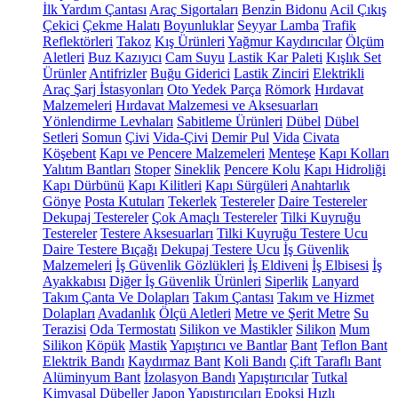
İlk Yardım Çantası
Araç Sigortaları
Benzin Bidonu
Acil Çıkış
Çekici
Çekme Halatı
Boyunluklar
Seyyar Lamba
Trafik
Reflektörleri
Takoz
Kış Ürünleri
Yağmur Kaydırıcılar
Ölçüm
Aletleri
Buz Kazıyıcı
Cam Suyu
Lastik Kar Paleti
Kışlık Set
Ürünler
Antifrizler
Buğu Giderici
Lastik Zinciri
Elektrikli
Araç Şarj İstasyonları
Oto Yedek Parça
Römork
Hırdavat
Malzemeleri
Hırdavat Malzemesi ve Aksesuarları
Yönlendirme Levhaları
Sabitleme Ürünleri
Dübel
Dübel
Setleri
Somun
Çivi
Vida-Çivi
Demir Pul
Vida
Civata
Köşebent
Kapı ve Pencere Malzemeleri
Menteşe
Kapı Kolları
Yalıtım Bantları
Stoper
Sineklik
Pencere Kolu
Kapı Hidroliği
Kapı Dürbünü
Kapı Kilitleri
Kapı Sürgüleri
Anahtarlık
Gönye
Posta Kutuları
Tekerlek
Testereler
Daire Testereler
Dekupaj Testereler
Çok Amaçlı Testereler
Tilki Kuyruğu
Testereler
Testere Aksesuarları
Tilki Kuyruğu Testere Ucu
Daire Testere Bıçağı
Dekupaj Testere Ucu
İş Güvenlik
Malzemeleri
İş Güvenlik Gözlükleri
İş Eldiveni
İş Elbisesi
İş
Ayakkabısı
Diğer İş Güvenlik Ürünleri
Siperlik
Lanyard
Takım Çanta Ve Dolapları
Takım Çantası
Takım ve Hizmet
Dolapları
Avadanlık
Ölçü Aletleri
Metre ve Şerit Metre
Su
Terazisi
Oda Termostatı
Silikon ve Mastikler
Silikon
Mum
Silikon
Köpük
Mastik
Yapıştırıcı ve Bantlar
Bant
Teflon Bant
Elektrik Bandı
Kaydırmaz Bant
Koli Bandı
Çift Taraflı Bant
Alüminyum Bant
İzolasyon Bandı
Yapıştırıcılar
Tutkal
Kimyasal Dübeller
Japon Yapıştırıcıları
Epoksi
Hızlı