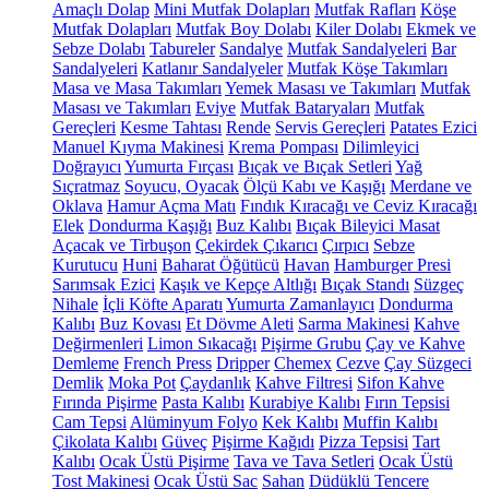
Amaçlı Dolap
Mini Mutfak Dolapları
Mutfak Rafları
Köşe
Mutfak Dolapları
Mutfak Boy Dolabı
Kiler Dolabı
Ekmek ve
Sebze Dolabı
Tabureler
Sandalye
Mutfak Sandalyeleri
Bar
Sandalyeleri
Katlanır Sandalyeler
Mutfak Köşe Takımları
Masa ve Masa Takımları
Yemek Masası ve Takımları
Mutfak
Masası ve Takımları
Eviye
Mutfak Bataryaları
Mutfak
Gereçleri
Kesme Tahtası
Rende
Servis Gereçleri
Patates Ezici
Manuel Kıyma Makinesi
Krema Pompası
Dilimleyici
Doğrayıcı
Yumurta Fırçası
Bıçak ve Bıçak Setleri
Yağ
Sıçratmaz
Soyucu, Oyacak
Ölçü Kabı ve Kaşığı
Merdane ve
Oklava
Hamur Açma Matı
Fındık Kıracağı ve Ceviz Kıracağı
Elek
Dondurma Kaşığı
Buz Kalıbı
Bıçak Bileyici Masat
Açacak ve Tirbuşon
Çekirdek Çıkarıcı
Çırpıcı
Sebze
Kurutucu
Huni
Baharat Öğütücü
Havan
Hamburger Presi
Sarımsak Ezici
Kaşık ve Kepçe Altlığı
Bıçak Standı
Süzgeç
Nihale
İçli Köfte Aparatı
Yumurta Zamanlayıcı
Dondurma
Kalıbı
Buz Kovası
Et Dövme Aleti
Sarma Makinesi
Kahve
Değirmenleri
Limon Sıkacağı
Pişirme Grubu
Çay ve Kahve
Demleme
French Press
Dripper
Chemex
Cezve
Çay Süzgeci
Demlik
Moka Pot
Çaydanlık
Kahve Filtresi
Sifon Kahve
Fırında Pişirme
Pasta Kalıbı
Kurabiye Kalıbı
Fırın Tepsisi
Cam Tepsi
Alüminyum Folyo
Kek Kalıbı
Muffin Kalıbı
Çikolata Kalıbı
Güveç
Pişirme Kağıdı
Pizza Tepsisi
Tart
Kalıbı
Ocak Üstü Pişirme
Tava ve Tava Setleri
Ocak Üstü
Tost Makinesi
Ocak Üstü Sac
Sahan
Düdüklü Tencere