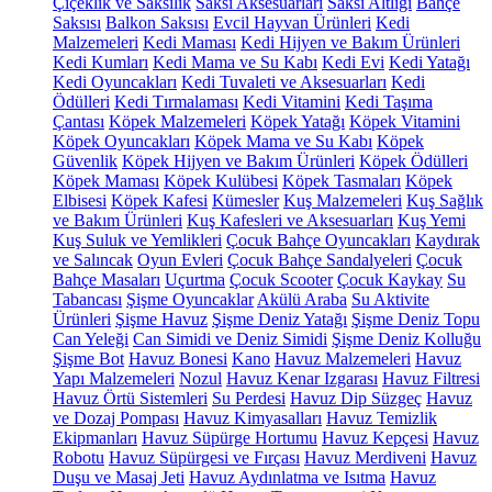
Çiçeklik ve Saksılık
Saksı Aksesuarları
Saksı Altlığı
Bahçe
Saksısı
Balkon Saksısı
Evcil Hayvan Ürünleri
Kedi
Malzemeleri
Kedi Maması
Kedi Hijyen ve Bakım Ürünleri
Kedi Kumları
Kedi Mama ve Su Kabı
Kedi Evi
Kedi Yatağı
Kedi Oyuncakları
Kedi Tuvaleti ve Aksesuarları
Kedi
Ödülleri
Kedi Tırmalaması
Kedi Vitamini
Kedi Taşıma
Çantası
Köpek Malzemeleri
Köpek Yatağı
Köpek Vitamini
Köpek Oyuncakları
Köpek Mama ve Su Kabı
Köpek
Güvenlik
Köpek Hijyen ve Bakım Ürünleri
Köpek Ödülleri
Köpek Maması
Köpek Kulübesi
Köpek Tasmaları
Köpek
Elbisesi
Köpek Kafesi
Kümesler
Kuş Malzemeleri
Kuş Sağlık
ve Bakım Ürünleri
Kuş Kafesleri ve Aksesuarları
Kuş Yemi
Kuş Suluk ve Yemlikleri
Çocuk Bahçe Oyuncakları
Kaydırak
ve Salıncak
Oyun Evleri
Çocuk Bahçe Sandalyeleri
Çocuk
Bahçe Masaları
Uçurtma
Çocuk Scooter
Çocuk Kaykay
Su
Tabancası
Şişme Oyuncaklar
Akülü Araba
Su Aktivite
Ürünleri
Şişme Havuz
Şişme Deniz Yatağı
Şişme Deniz Topu
Can Yeleği
Can Simidi ve Deniz Simidi
Şişme Deniz Kolluğu
Şişme Bot
Havuz Bonesi
Kano
Havuz Malzemeleri
Havuz
Yapı Malzemeleri
Nozul
Havuz Kenar Izgarası
Havuz Filtresi
Havuz Örtü Sistemleri
Su Perdesi
Havuz Dip Süzgeç
Havuz
ve Dozaj Pompası
Havuz Kimyasalları
Havuz Temizlik
Ekipmanları
Havuz Süpürge Hortumu
Havuz Kepçesi
Havuz
Robotu
Havuz Süpürgesi ve Fırçası
Havuz Merdiveni
Havuz
Duşu ve Masaj Jeti
Havuz Aydınlatma ve Isıtma
Havuz