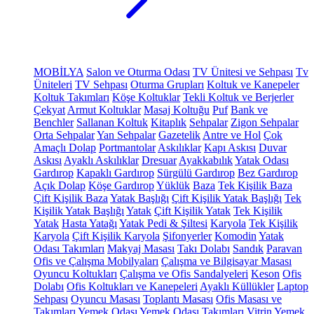
MOBİLYA
Salon ve Oturma Odası
TV Ünitesi ve Sehpası
Tv
Üniteleri
TV Sehpası
Oturma Grupları
Koltuk ve Kanepeler
Koltuk Takımları
Köşe Koltuklar
Tekli Koltuk ve Berjerler
Çekyat
Armut Koltuklar
Masaj Koltuğu
Puf
Bank ve
Benchler
Sallanan Koltuk
Kitaplık
Sehpalar
Zigon Sehpalar
Orta Sehpalar
Yan Sehpalar
Gazetelik
Antre ve Hol
Çok
Amaçlı Dolap
Portmantolar
Askılıklar
Kapı Askısı
Duvar
Askısı
Ayaklı Askılıklar
Dresuar
Ayakkabılık
Yatak Odası
Gardırop
Kapaklı Gardırop
Sürgülü Gardırop
Bez Gardırop
Açık Dolap
Köşe Gardırop
Yüklük
Baza
Tek Kişilik Baza
Çift Kişilik Baza
Yatak Başlığı
Çift Kişilik Yatak Başlığı
Tek
Kişilik Yatak Başlığı
Yatak
Çift Kişilik Yatak
Tek Kişilik
Yatak
Hasta Yatağı
Yatak Pedi & Şiltesi
Karyola
Tek Kişilik
Karyola
Çift Kişilik Karyola
Şifonyerler
Komodin
Yatak
Odası Takımları
Makyaj Masası
Takı Dolabı
Sandık
Paravan
Ofis ve Çalışma Mobilyaları
Çalışma ve Bilgisayar Masası
Oyuncu Koltukları
Çalışma ve Ofis Sandalyeleri
Keson
Ofis
Dolabı
Ofis Koltukları ve Kanepeleri
Ayaklı Küllükler
Laptop
Sehpası
Oyuncu Masası
Toplantı Masası
Ofis Masası ve
Takımları
Yemek Odası
Yemek Odası Takımları
Vitrin
Yemek