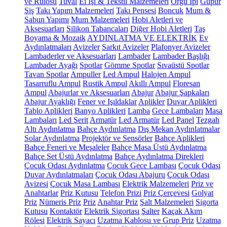
ve Rulosu
Tuval
El İşi & Tekstil Malzemeleri
Örgü İpi
Güpür
Şiş
Takı Yapım Malzemeleri
Takı Pensesi
Boncuk
Mum &
Sabun Yapımı
Mum Malzemeleri
Hobi Aletleri ve
Aksesuarları
Silikon Tabancaları
Diğer Hobi Aletleri
Taş
Boyama & Mozaik
AYDINLATMA VE ELEKTRİK
Ev
Aydınlatmaları
Avizeler
Sarkıt Avizeler
Plafonyer Avizeler
Lambaderler ve Aksesuarları
Lambader
Lambader Başlığı
Lambader Ayağı
Spotlar
Gömme Spotlar
Sıvaüstü Spotlar
Tavan Spotlar
Ampuller
Led Ampul
Halojen Ampul
Tasarruflu Ampul
Rustik Ampul
Akıllı Ampul
Floresan
Ampul
Abajurlar ve Aksesuarları
Abajur
Abajur Şapkaları
Abajur Ayaklığı
Fener ve Işıldaklar
Aplikler
Duvar Aplikleri
Tablo Aplikleri
Banyo Aplikleri
Lamba
Gece Lambaları
Masa
Lambaları
Led Şerit
Armatür
Led Armatür
Led Panel
Tezgah
Altı Aydınlatma
Bahçe Aydınlatma
Dış Mekan Aydınlatmalar
Solar Aydınlatma
Projektör ve Sensörler
Bahçe Aplikleri
Bahçe Feneri ve Meşaleler
Bahçe Masa Üstü Aydınlatma
Bahçe Set Üstü Aydınlatma
Bahçe Aydınlatma Direkleri
Çocuk Odası Aydınlatma
Çocuk Gece Lambası
Çocuk Odası
Duvar Aydınlatmaları
Çocuk Odası Abajuru
Çocuk Odası
Avizesi
Çocuk Masa Lambası
Elektrik Malzemeleri
Priz ve
Anahtarlar
Priz Kutusu
Telefon Prizi
Priz Çerçevesi
Golyat
Priz
Nümeris Priz
Priz
Anahtar Priz
Şalt Malzemeleri
Sigorta
Kutusu
Kontaktör
Elektrik Sigortası
Şalter
Kaçak Akım
Rölesi
Elektrik Sayacı
Uzatma Kablosu ve Grup Priz
Uzatma