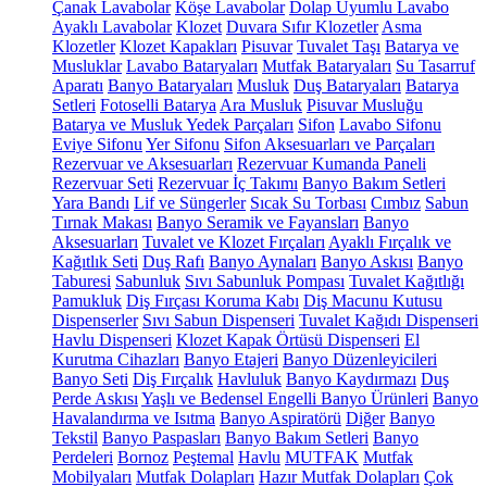
Çanak Lavabolar
Köşe Lavabolar
Dolap Uyumlu Lavabo
Ayaklı Lavabolar
Klozet
Duvara Sıfır Klozetler
Asma
Klozetler
Klozet Kapakları
Pisuvar
Tuvalet Taşı
Batarya ve
Musluklar
Lavabo Bataryaları
Mutfak Bataryaları
Su Tasarruf
Aparatı
Banyo Bataryaları
Musluk
Duş Bataryaları
Batarya
Setleri
Fotoselli Batarya
Ara Musluk
Pisuvar Musluğu
Batarya ve Musluk Yedek Parçaları
Sifon
Lavabo Sifonu
Eviye Sifonu
Yer Sifonu
Sifon Aksesuarları ve Parçaları
Rezervuar ve Aksesuarları
Rezervuar Kumanda Paneli
Rezervuar Seti
Rezervuar İç Takımı
Banyo Bakım Setleri
Yara Bandı
Lif ve Süngerler
Sıcak Su Torbası
Cımbız
Sabun
Tırnak Makası
Banyo Seramik ve Fayansları
Banyo
Aksesuarları
Tuvalet ve Klozet Fırçaları
Ayaklı Fırçalık ve
Kağıtlık Seti
Duş Rafı
Banyo Aynaları
Banyo Askısı
Banyo
Taburesi
Sabunluk
Sıvı Sabunluk Pompası
Tuvalet Kağıtlığı
Pamukluk
Diş Fırçası Koruma Kabı
Diş Macunu Kutusu
Dispenserler
Sıvı Sabun Dispenseri
Tuvalet Kağıdı Dispenseri
Havlu Dispenseri
Klozet Kapak Örtüsü Dispenseri
El
Kurutma Cihazları
Banyo Etajeri
Banyo Düzenleyicileri
Banyo Seti
Diş Fırçalık
Havluluk
Banyo Kaydırmazı
Duş
Perde Askısı
Yaşlı ve Bedensel Engelli Banyo Ürünleri
Banyo
Havalandırma ve Isıtma
Banyo Aspiratörü
Diğer
Banyo
Tekstil
Banyo Paspasları
Banyo Bakım Setleri
Banyo
Perdeleri
Bornoz
Peştemal
Havlu
MUTFAK
Mutfak
Mobilyaları
Mutfak Dolapları
Hazır Mutfak Dolapları
Çok