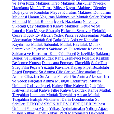
ve Tava
Pizza Makinesi
Krep Makinesi
Basküller
Yiyecek
Hazırlama
Mutfak Tartısı
Mikser
Kıyma Makinesi
Blender
Doğrayıcı ve Rondolar
Meyve Kurutma Makinesi
Dondurma
Makinesi
Hamur Yoğurma Makinesi ve Mutfak Şefleri
Yoğurt
Makinesi
Mutfak Robotu
İçecek Hazırlama
Narenciye
Sıkacağı
Çay Makineleri
Kahve Makinesi
Kettle ve Su
Isıtıcılar
Katı Meyve Sıkacağı
Elektrikli Semaver
Elektrikli
Cezve
Küçük Ev Aletleri Yedek Parça ve Aksesuarları
Mutfak
Aksesuarları
Mutfak Seti
Bulaşıklık
Askı ve Kancalar
Kaydırmaz
Mutfak Sabunluk
Mutfak Havluluk
Mutfak
Seramik ve Fayansları
Saklama ve Düzenleme
Kavanoz
Saklama ve Karıştırma Kabı
Çöp Poşeti
Sebzelikler
Saklama
Bonesi ve Kapağı
Mutfak Raf Düzenleyici
Poşetlik
Kaşıklık
Beslenme Kutusu
Damacana Pompası
Ekmeklik
Sefer Tası
Streç Film
Peçete Yüzüğü
Kavanoz Kapağı
Pipet
Buzdolabı
Poşeti
Doypack
Su Arıtma Cihazları ve Aksesuarları
Su
Arıtma Cihazları
Su Arıtma Filtreleri
Su Arıtma Aksesuarları
ve Yedek Parçaları
Arıtma Musluğu
Endüstriyel Mutfak
Ürünleri
Gıda ve İçecek
Kahve
Filtre Kahve Kağıdı
Türk
Kahvesi
Kapsül Kahve
Filtre Kahve
Çekirdek Kahve
Mutfak
Tezgahları
Laminant Mutfak Tezgahları
Ahşap Mutfak
Tezgahları
Bulaşık Makineleri
Derin Dondurucular
Su
Sebilleri
DEKORASYON VE EV GEREÇLERİ
Yılbaşı
Ürünleri
Yılbaşı Ağacı
Yılbaşı Aydınlatmaları
Yılbaşı Ağacı
Süsleri
Yılbaşı Sepeti
Yılbaşı Parti Malzemeleri
Dekoratif