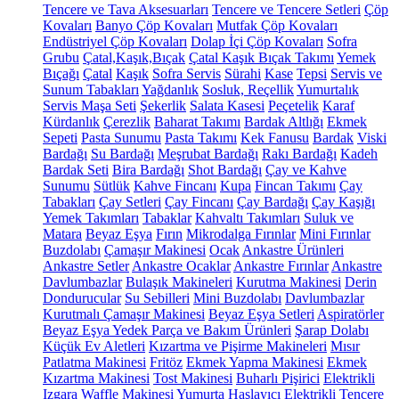
Tencere ve Tava Aksesuarları
Tencere ve Tencere Setleri
Çöp
Kovaları
Banyo Çöp Kovaları
Mutfak Çöp Kovaları
Endüstriyel Çöp Kovaları
Dolap İçi Çöp Kovaları
Sofra
Grubu
Çatal,Kaşık,Bıçak
Çatal Kaşık Bıçak Takımı
Yemek
Bıçağı
Çatal
Kaşık
Sofra Servis
Sürahi
Kase
Tepsi
Servis ve
Sunum Tabakları
Yağdanlık
Sosluk, Reçellik
Yumurtalık
Servis Maşa Seti
Şekerlik
Salata Kasesi
Peçetelik
Karaf
Kürdanlık
Çerezlik
Baharat Takımı
Bardak Altlığı
Ekmek
Sepeti
Pasta Sunumu
Pasta Takımı
Kek Fanusu
Bardak
Viski
Bardağı
Su Bardağı
Meşrubat Bardağı
Rakı Bardağı
Kadeh
Bardak Seti
Bira Bardağı
Shot Bardağı
Çay ve Kahve
Sunumu
Sütlük
Kahve Fincanı
Kupa
Fincan Takımı
Çay
Tabakları
Çay Setleri
Çay Fincanı
Çay Bardağı
Çay Kaşığı
Yemek Takımları
Tabaklar
Kahvaltı Takımları
Suluk ve
Matara
Beyaz Eşya
Fırın
Mikrodalga Fırınlar
Mini Fırınlar
Buzdolabı
Çamaşır Makinesi
Ocak
Ankastre Ürünleri
Ankastre Setler
Ankastre Ocaklar
Ankastre Fırınlar
Ankastre
Davlumbazlar
Bulaşık Makineleri
Kurutma Makinesi
Derin
Dondurucular
Su Sebilleri
Mini Buzdolabı
Davlumbazlar
Kurutmalı Çamaşır Makinesi
Beyaz Eşya Setleri
Aspiratörler
Beyaz Eşya Yedek Parça ve Bakım Ürünleri
Şarap Dolabı
Küçük Ev Aletleri
Kızartma ve Pişirme Makineleri
Mısır
Patlatma Makinesi
Fritöz
Ekmek Yapma Makinesi
Ekmek
Kızartma Makinesi
Tost Makinesi
Buharlı Pişirici
Elektrikli
Izgara
Waffle Makinesi
Yumurta Haşlayıcı
Elektrikli Tencere