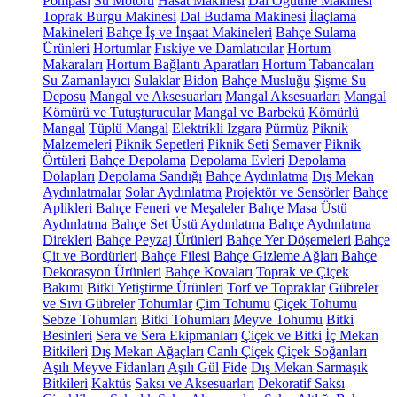
Pompası
Su Motoru
Hasat Makinesi
Dal Öğütme Makinesi
Toprak Burgu Makinesi
Dal Budama Makinesi
İlaçlama
Makineleri
Bahçe İş ve İnşaat Makineleri
Bahçe Sulama
Ürünleri
Hortumlar
Fıskiye ve Damlatıcılar
Hortum
Makaraları
Hortum Bağlantı Aparatları
Hortum Tabancaları
Su Zamanlayıcı
Sulaklar
Bidon
Bahçe Musluğu
Şişme Su
Deposu
Mangal ve Aksesuarları
Mangal Aksesuarları
Mangal
Kömürü ve Tutuşturucular
Mangal ve Barbekü
Kömürlü
Mangal
Tüplü Mangal
Elektrikli Izgara
Pürmüz
Piknik
Malzemeleri
Piknik Sepetleri
Piknik Seti
Semaver
Piknik
Örtüleri
Bahçe Depolama
Depolama Evleri
Depolama
Dolapları
Depolama Sandığı
Bahçe Aydınlatma
Dış Mekan
Aydınlatmalar
Solar Aydınlatma
Projektör ve Sensörler
Bahçe
Aplikleri
Bahçe Feneri ve Meşaleler
Bahçe Masa Üstü
Aydınlatma
Bahçe Set Üstü Aydınlatma
Bahçe Aydınlatma
Direkleri
Bahçe Peyzaj Ürünleri
Bahçe Yer Döşemeleri
Bahçe
Çit ve Bordürleri
Bahçe Filesi
Bahçe Gizleme Ağları
Bahçe
Dekorasyon Ürünleri
Bahçe Kovaları
Toprak ve Çiçek
Bakımı
Bitki Yetiştirme Ürünleri
Torf ve Topraklar
Gübreler
ve Sıvı Gübreler
Tohumlar
Çim Tohumu
Çiçek Tohumu
Sebze Tohumları
Bitki Tohumları
Meyve Tohumu
Bitki
Besinleri
Sera ve Sera Ekipmanları
Çiçek ve Bitki
İç Mekan
Bitkileri
Dış Mekan Ağaçları
Canlı Çiçek
Çiçek Soğanları
Aşılı Meyve Fidanları
Aşılı Gül
Fide
Dış Mekan Sarmaşık
Bitkileri
Kaktüs
Saksı ve Aksesuarları
Dekoratif Saksı