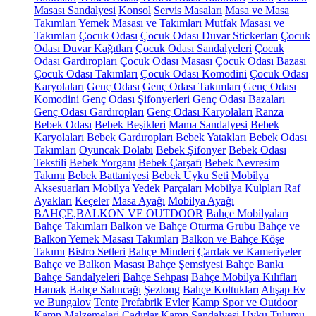
Masası Sandalyesi
Konsol
Servis Masaları
Masa ve Masa
Takımları
Yemek Masası ve Takımları
Mutfak Masası ve
Takımları
Çocuk Odası
Çocuk Odası Duvar Stickerları
Çocuk
Odası Duvar Kağıtları
Çocuk Odası Sandalyeleri
Çocuk
Odası Gardıropları
Çocuk Odası Masası
Çocuk Odası Bazası
Çocuk Odası Takımları
Çocuk Odası Komodini
Çocuk Odası
Karyolaları
Genç Odası
Genç Odası Takımları
Genç Odası
Komodini
Genç Odası Şifonyerleri
Genç Odası Bazaları
Genç Odası Gardıropları
Genç Odası Karyolaları
Ranza
Bebek Odası
Bebek Beşikleri
Mama Sandalyesi
Bebek
Karyolaları
Bebek Gardıropları
Bebek Yatakları
Bebek Odası
Takımları
Oyuncak Dolabı
Bebek Şifonyer
Bebek Odası
Tekstili
Bebek Yorganı
Bebek Çarşafı
Bebek Nevresim
Takımı
Bebek Battaniyesi
Bebek Uyku Seti
Mobilya
Aksesuarları
Mobilya Yedek Parçaları
Mobilya Kulpları
Raf
Ayakları
Keçeler
Masa Ayağı
Mobilya Ayağı
BAHÇE,BALKON VE OUTDOOR
Bahçe Mobilyaları
Bahçe Takımları
Balkon ve Bahçe Oturma Grubu
Bahçe ve
Balkon Yemek Masası Takımları
Balkon ve Bahçe Köşe
Takımı
Bistro Setleri
Bahçe Minderi
Çardak ve Kameriyeler
Bahçe ve Balkon Masası
Bahçe Şemsiyesi
Bahçe Bankı
Bahçe Sandalyeleri
Bahçe Sehpası
Bahçe Mobilya Kılıfları
Hamak
Bahçe Salıncağı
Şezlong
Bahçe Koltukları
Ahşap Ev
ve Bungalov
Tente
Prefabrik Evler
Kamp Spor ve Outdoor
Kamp Malzemeleri
Çadırlar
Kamp Sandalyesi
Uyku Tulumu