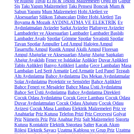
ve Rulosu
Tuval
El İşi & Tekstil Malzemeleri
Örgü İpi
Güpür
Şiş
Takı Yapım Malzemeleri
Takı Pensesi
Boncuk
Mum &
Sabun Yapımı
Mum Malzemeleri
Hobi Aletleri ve
Aksesuarları
Silikon Tabancaları
Diğer Hobi Aletleri
Taş
Boyama & Mozaik
AYDINLATMA VE ELEKTRİK
Ev
Aydınlatmaları
Avizeler
Sarkıt Avizeler
Plafonyer Avizeler
Lambaderler ve Aksesuarları
Lambader
Lambader Başlığı
Lambader Ayağı
Spotlar
Gömme Spotlar
Sıvaüstü Spotlar
Tavan Spotlar
Ampuller
Led Ampul
Halojen Ampul
Tasarruflu Ampul
Rustik Ampul
Akıllı Ampul
Floresan
Ampul
Abajurlar ve Aksesuarları
Abajur
Abajur Şapkaları
Abajur Ayaklığı
Fener ve Işıldaklar
Aplikler
Duvar Aplikleri
Tablo Aplikleri
Banyo Aplikleri
Lamba
Gece Lambaları
Masa
Lambaları
Led Şerit
Armatür
Led Armatür
Led Panel
Tezgah
Altı Aydınlatma
Bahçe Aydınlatma
Dış Mekan Aydınlatmalar
Solar Aydınlatma
Projektör ve Sensörler
Bahçe Aplikleri
Bahçe Feneri ve Meşaleler
Bahçe Masa Üstü Aydınlatma
Bahçe Set Üstü Aydınlatma
Bahçe Aydınlatma Direkleri
Çocuk Odası Aydınlatma
Çocuk Gece Lambası
Çocuk Odası
Duvar Aydınlatmaları
Çocuk Odası Abajuru
Çocuk Odası
Avizesi
Çocuk Masa Lambası
Elektrik Malzemeleri
Priz ve
Anahtarlar
Priz Kutusu
Telefon Prizi
Priz Çerçevesi
Golyat
Priz
Nümeris Priz
Priz
Anahtar Priz
Şalt Malzemeleri
Sigorta
Kutusu
Kontaktör
Elektrik Sigortası
Şalter
Kaçak Akım
Rölesi
Elektrik Sayacı
Uzatma Kablosu ve Grup Priz
Uzatma