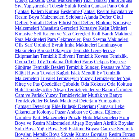
Dosya
Etiketlik
Okul Malzemeleri
Yazı Tahtası
Tahta Silgisi
Sıvı Yapıştırıcılar
Tebeşir
Suluk
Resim Çantası
Pano
Okul
Çantası
Kalem Kutusu
Beslenme Çantası
Resim Boyaları ve
Resim Boya Malzemeleri
Selobant
Ajanda
Defter
Okul
Defteri
Spiralli Defter
Fihrist
Not Defteri
Bloknot
Kırtasiye
Malzemeleri
Masaüstü Gereçleri
Kırtasiye Kağıt Ürünleri
Kırtasiye Seti
Kalem ve Yazı Gereçleri
Koli Bandı Makinesi
Para Makineleri
Para Çekmeceleri
Para Sayma Makineleri
Ofis Sarf Ürünleri
Evrak İmha Makineleri
Laminasyon
Makineleri
Barkod Okuyucu
Temizlik Gereçleri ve
Ekipmanları
Temizlik Eldiveni
Temizlik Kovası
Temizlik,
Ovma Teli
Tüy Toplama Ürünleri
Faraş
Çekpas
Fırça ve
Süpürge
Temizlik Bezleri
Temizlik Süngeri
Paspas ve Mop
Kâğıt Havlu
Tuvalet Kağıdı
Islak Mendil
Ev Temizlik
Malzemeleri
Tuvalet Temizleyici
Yüzey Temizleyiciler
Yağ,
Kireç ve Pas Çözücüler
Çubuklu Oda Kokusu
Oda Kokusu
Halı Temizleyiciler
Ahşap Temizleyiciler ve Bakım Ürünleri
Cam ve Parlak Yüzey Temizleyiciler
Mutfak ve Banyo
Temizleyiciler
Bulaşık Makinesi Deterjanı
Yumuşatıcı
Çamaşır Deterjanı
Elde Bulaşık Deterjanı
Çamaşır Leke
Çıkarıcılar
Kolonya
Pazar Arabası ve Çantası
Eğlence
Ürünleri
Parti Malzemeleri
Puzzle
Hobi Malzemeleri
Hobi
Boya ve Resim Malzemeleri
Ahşap Boyaları
Akrilik Boyalar
Sulu Boya
Yağlı Boya Seti
Eskitme Boyası
Cam ve Seramik
Boyaları
Metalik Boya
Şövale
Kumaş Boyaları
Resim Fırçası