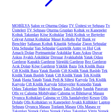
MOBİLYA
Salon ve Oturma Odası
TV Ünitesi ve Sehpası
Tv
Üniteleri
TV Sehpası
Oturma Grupları
Koltuk ve Kanepeler
Koltuk Takımları
Köşe Koltuklar
Tekli Koltuk ve Berjerler
Çekyat
Armut Koltuklar
Masaj Koltuğu
Puf
Bank ve
Benchler
Sallanan Koltuk
Kitaplık
Sehpalar
Zigon Sehpalar
Orta Sehpalar
Yan Sehpalar
Gazetelik
Antre ve Hol
Çok
Amaçlı Dolap
Portmantolar
Askılıklar
Kapı Askısı
Duvar
Askısı
Ayaklı Askılıklar
Dresuar
Ayakkabılık
Yatak Odası
Gardırop
Kapaklı Gardırop
Sürgülü Gardırop
Bez Gardırop
Açık Dolap
Köşe Gardırop
Yüklük
Baza
Tek Kişilik Baza
Çift Kişilik Baza
Yatak Başlığı
Çift Kişilik Yatak Başlığı
Tek
Kişilik Yatak Başlığı
Yatak
Çift Kişilik Yatak
Tek Kişilik
Yatak
Hasta Yatağı
Yatak Pedi & Şiltesi
Karyola
Tek Kişilik
Karyola
Çift Kişilik Karyola
Şifonyerler
Komodin
Yatak
Odası Takımları
Makyaj Masası
Takı Dolabı
Sandık
Paravan
Ofis ve Çalışma Mobilyaları
Çalışma ve Bilgisayar Masası
Oyuncu Koltukları
Çalışma ve Ofis Sandalyeleri
Keson
Ofis
Dolabı
Ofis Koltukları ve Kanepeleri
Ayaklı Küllükler
Laptop
Sehpası
Oyuncu Masası
Toplantı Masası
Ofis Masası ve
Takımları
Yemek Odası
Yemek Odası Takımları
Vitrin
Yemek