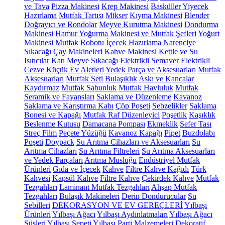
ve Tava
Pizza Makinesi
Krep Makinesi
Basküller
Yiyecek
Hazırlama
Mutfak Tartısı
Mikser
Kıyma Makinesi
Blender
Doğrayıcı ve Rondolar
Meyve Kurutma Makinesi
Dondurma
Makinesi
Hamur Yoğurma Makinesi ve Mutfak Şefleri
Yoğurt
Makinesi
Mutfak Robotu
İçecek Hazırlama
Narenciye
Sıkacağı
Çay Makineleri
Kahve Makinesi
Kettle ve Su
Isıtıcılar
Katı Meyve Sıkacağı
Elektrikli Semaver
Elektrikli
Cezve
Küçük Ev Aletleri Yedek Parça ve Aksesuarları
Mutfak
Aksesuarları
Mutfak Seti
Bulaşıklık
Askı ve Kancalar
Kaydırmaz
Mutfak Sabunluk
Mutfak Havluluk
Mutfak
Seramik ve Fayansları
Saklama ve Düzenleme
Kavanoz
Saklama ve Karıştırma Kabı
Çöp Poşeti
Sebzelikler
Saklama
Bonesi ve Kapağı
Mutfak Raf Düzenleyici
Poşetlik
Kaşıklık
Beslenme Kutusu
Damacana Pompası
Ekmeklik
Sefer Tası
Streç Film
Peçete Yüzüğü
Kavanoz Kapağı
Pipet
Buzdolabı
Poşeti
Doypack
Su Arıtma Cihazları ve Aksesuarları
Su
Arıtma Cihazları
Su Arıtma Filtreleri
Su Arıtma Aksesuarları
ve Yedek Parçaları
Arıtma Musluğu
Endüstriyel Mutfak
Ürünleri
Gıda ve İçecek
Kahve
Filtre Kahve Kağıdı
Türk
Kahvesi
Kapsül Kahve
Filtre Kahve
Çekirdek Kahve
Mutfak
Tezgahları
Laminant Mutfak Tezgahları
Ahşap Mutfak
Tezgahları
Bulaşık Makineleri
Derin Dondurucular
Su
Sebilleri
DEKORASYON VE EV GEREÇLERİ
Yılbaşı
Ürünleri
Yılbaşı Ağacı
Yılbaşı Aydınlatmaları
Yılbaşı Ağacı
Süsleri
Yılbaşı Sepeti
Yılbaşı Parti Malzemeleri
Dekoratif