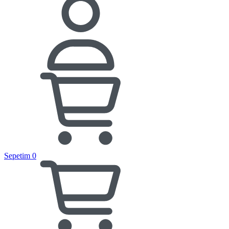
Sepetim
0