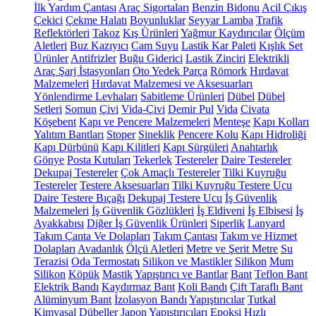
İlk Yardım Çantası
Araç Sigortaları
Benzin Bidonu
Acil Çıkış
Çekici
Çekme Halatı
Boyunluklar
Seyyar Lamba
Trafik
Reflektörleri
Takoz
Kış Ürünleri
Yağmur Kaydırıcılar
Ölçüm
Aletleri
Buz Kazıyıcı
Cam Suyu
Lastik Kar Paleti
Kışlık Set
Ürünler
Antifrizler
Buğu Giderici
Lastik Zinciri
Elektrikli
Araç Şarj İstasyonları
Oto Yedek Parça
Römork
Hırdavat
Malzemeleri
Hırdavat Malzemesi ve Aksesuarları
Yönlendirme Levhaları
Sabitleme Ürünleri
Dübel
Dübel
Setleri
Somun
Çivi
Vida-Çivi
Demir Pul
Vida
Civata
Köşebent
Kapı ve Pencere Malzemeleri
Menteşe
Kapı Kolları
Yalıtım Bantları
Stoper
Sineklik
Pencere Kolu
Kapı Hidroliği
Kapı Dürbünü
Kapı Kilitleri
Kapı Sürgüleri
Anahtarlık
Gönye
Posta Kutuları
Tekerlek
Testereler
Daire Testereler
Dekupaj Testereler
Çok Amaçlı Testereler
Tilki Kuyruğu
Testereler
Testere Aksesuarları
Tilki Kuyruğu Testere Ucu
Daire Testere Bıçağı
Dekupaj Testere Ucu
İş Güvenlik
Malzemeleri
İş Güvenlik Gözlükleri
İş Eldiveni
İş Elbisesi
İş
Ayakkabısı
Diğer İş Güvenlik Ürünleri
Siperlik
Lanyard
Takım Çanta Ve Dolapları
Takım Çantası
Takım ve Hizmet
Dolapları
Avadanlık
Ölçü Aletleri
Metre ve Şerit Metre
Su
Terazisi
Oda Termostatı
Silikon ve Mastikler
Silikon
Mum
Silikon
Köpük
Mastik
Yapıştırıcı ve Bantlar
Bant
Teflon Bant
Elektrik Bandı
Kaydırmaz Bant
Koli Bandı
Çift Taraflı Bant
Alüminyum Bant
İzolasyon Bandı
Yapıştırıcılar
Tutkal
Kimyasal Dübeller
Japon Yapıştırıcıları
Epoksi
Hızlı