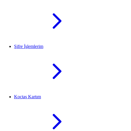
Şifre İşlemlerim
Koçtaş Kartım