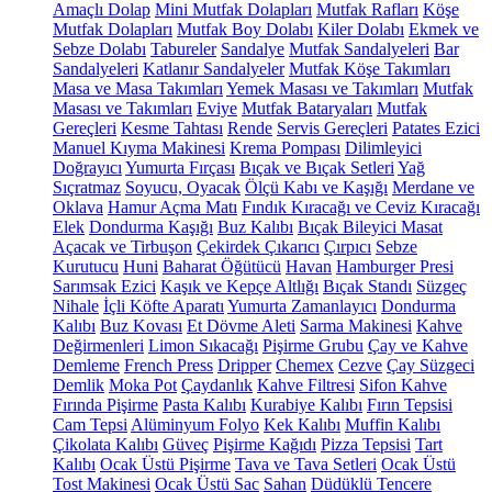
Amaçlı Dolap
Mini Mutfak Dolapları
Mutfak Rafları
Köşe
Mutfak Dolapları
Mutfak Boy Dolabı
Kiler Dolabı
Ekmek ve
Sebze Dolabı
Tabureler
Sandalye
Mutfak Sandalyeleri
Bar
Sandalyeleri
Katlanır Sandalyeler
Mutfak Köşe Takımları
Masa ve Masa Takımları
Yemek Masası ve Takımları
Mutfak
Masası ve Takımları
Eviye
Mutfak Bataryaları
Mutfak
Gereçleri
Kesme Tahtası
Rende
Servis Gereçleri
Patates Ezici
Manuel Kıyma Makinesi
Krema Pompası
Dilimleyici
Doğrayıcı
Yumurta Fırçası
Bıçak ve Bıçak Setleri
Yağ
Sıçratmaz
Soyucu, Oyacak
Ölçü Kabı ve Kaşığı
Merdane ve
Oklava
Hamur Açma Matı
Fındık Kıracağı ve Ceviz Kıracağı
Elek
Dondurma Kaşığı
Buz Kalıbı
Bıçak Bileyici Masat
Açacak ve Tirbuşon
Çekirdek Çıkarıcı
Çırpıcı
Sebze
Kurutucu
Huni
Baharat Öğütücü
Havan
Hamburger Presi
Sarımsak Ezici
Kaşık ve Kepçe Altlığı
Bıçak Standı
Süzgeç
Nihale
İçli Köfte Aparatı
Yumurta Zamanlayıcı
Dondurma
Kalıbı
Buz Kovası
Et Dövme Aleti
Sarma Makinesi
Kahve
Değirmenleri
Limon Sıkacağı
Pişirme Grubu
Çay ve Kahve
Demleme
French Press
Dripper
Chemex
Cezve
Çay Süzgeci
Demlik
Moka Pot
Çaydanlık
Kahve Filtresi
Sifon Kahve
Fırında Pişirme
Pasta Kalıbı
Kurabiye Kalıbı
Fırın Tepsisi
Cam Tepsi
Alüminyum Folyo
Kek Kalıbı
Muffin Kalıbı
Çikolata Kalıbı
Güveç
Pişirme Kağıdı
Pizza Tepsisi
Tart
Kalıbı
Ocak Üstü Pişirme
Tava ve Tava Setleri
Ocak Üstü
Tost Makinesi
Ocak Üstü Sac
Sahan
Düdüklü Tencere