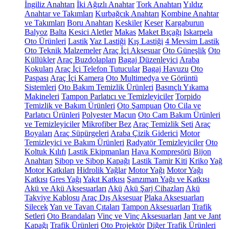
İngiliz Anahtarı
İki Ağızlı Anahtar
Tork Anahtarı
Yıldız
Anahtar ve Takımları
Kurbağcık Anahtarı
Kombine Anahtar
ve Takımları
Boru Anahtarı
Keskiler
Keser
Kargaburun
Balyoz
Balta
Kesici Aletler
Makas
Maket Bıçağı
Iskarpela
Oto Ürünleri
Lastik
Yaz Lastiği
Kış Lastiği
4 Mevsim Lastik
Oto Teknik Malzemeler
Araç İçi Aksesuar
Oto Güneşlik
Oto
Küllükler
Araç Buzdolapları
Bagaj Düzenleyici
Araba
Kokuları
Araç İçi Telefon Tutucular
Bagaj Havuzu
Oto
Paspası
Araç İçi Kamera
Oto Multimedya ve Görüntü
Sistemleri
Oto Bakım Temizlik Ürünleri
Basınçlı Yıkama
Makineleri
Tampon Parlatıcı ve Temizleyiciler
Torpido
Temizlik ve Bakım Ürünleri
Oto Şampuan
Oto Cila ve
Parlatıcı Ürünleri
Polyester Macun
Oto Cam Bakım Ürünleri
ve Temizleyiciler
Mikrofiber Bez
Araç Temizlik Seti
Araç
Boyaları
Araç Süpürgeleri
Araba Çizik Giderici
Motor
Temizleyici ve Bakım Ürünleri
Radyatör Temizleyiciler
Oto
Koltuk Kılıfı
Lastik Ekipmanları
Hava Kompresörü
Bijon
Anahtarı
Sibop ve Sibop Kapağı
Lastik Tamir Kiti
Kriko
Yağ
Motor Katkıları
Hidrolik Yağlar
Motor Yağı
Motor Yağı
Katkısı
Gres Yağı
Yakıt Katkısı
Şanzıman Yağı ve Katkısı
Akü ve Akü Aksesuarları
Akü
Akü Şarj Cihazları
Akü
Takviye Kablosu
Araç Dış Aksesuar
Plaka Aksesuarları
Silecek
Yan ve Tavan Çıtaları
Tampon Aksesuarları
Trafik
Setleri
Oto Brandaları
Vinç ve Vinç Aksesuarları
Jant ve Jant
Kapağı
Trafik Ürünleri
Oto Projektör
Diğer Trafik Ürünleri