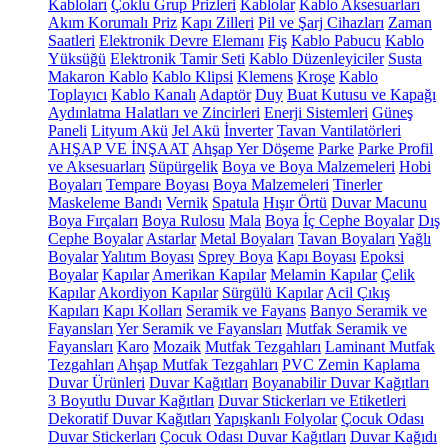
Kabloları
Çoklu Grup Prizleri
Kablolar
Kablo Aksesuarları
Akım Korumalı Priz
Kapı Zilleri
Pil ve Şarj Cihazları
Zaman
Saatleri
Elektronik Devre Elemanı
Fiş
Kablo Pabucu
Kablo
Yüksüğü
Elektronik Tamir Seti
Kablo Düzenleyiciler
Susta
Makaron Kablo
Kablo Klipsi
Klemens
Kroşe
Kablo
Toplayıcı
Kablo Kanalı
Adaptör
Duy
Buat Kutusu ve Kapağı
Aydınlatma Halatları ve Zincirleri
Enerji Sistemleri
Güneş
Paneli
Lityum Akü
Jel Akü
İnverter
Tavan Vantilatörleri
AHŞAP VE İNŞAAT
Ahşap Yer Döşeme
Parke
Parke Profil
ve Aksesuarları
Süpürgelik
Boya ve Boya Malzemeleri
Hobi
Boyaları
Tempare Boyası
Boya Malzemeleri
Tinerler
Maskeleme Bandı
Vernik
Spatula
Hışır Örtü
Duvar Macunu
Boya Fırçaları
Boya Rulosu
Mala
Boya
İç Cephe Boyalar
Dış
Cephe Boyalar
Astarlar
Metal Boyaları
Tavan Boyaları
Yağlı
Boyalar
Yalıtım Boyası
Sprey Boya
Kapı Boyası
Epoksi
Boyalar
Kapılar
Amerikan Kapılar
Melamin Kapılar
Çelik
Kapılar
Akordiyon Kapılar
Sürgülü Kapılar
Acil Çıkış
Kapıları
Kapı Kolları
Seramik ve Fayans
Banyo Seramik ve
Fayansları
Yer Seramik ve Fayansları
Mutfak Seramik ve
Fayansları
Karo
Mozaik
Mutfak Tezgahları
Laminant Mutfak
Tezgahları
Ahşap Mutfak Tezgahları
PVC Zemin Kaplama
Duvar Ürünleri
Duvar Kağıtları
Boyanabilir Duvar Kağıtları
3 Boyutlu Duvar Kağıtları
Duvar Stickerları ve Etiketleri
Dekoratif Duvar Kağıtları
Yapışkanlı Folyolar
Çocuk Odası
Duvar Stickerları
Çocuk Odası Duvar Kağıtları
Duvar Kağıdı