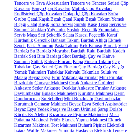
Tencere ve Tava Aksesuarları
Tencere ve Tencere Setleri
Çöp
Kovaları
Banyo Çöp Kovaları
Mutfak Çöp Kovaları
Endüstriyel Çöp Kovaları
Dolap İçi Çöp Kovaları
Sofra
Grubu
Çatal,Kaşık,Bıçak
Çatal Kaşık Bıçak Takımı
Yemek
Bıçağı
Çatal
Kaşık
Sofra Servis
Sürahi
Kase
Tepsi
Servis ve
Sunum Tabakları
Yağdanlık
Sosluk, Reçellik
Yumurtalık
Servis Maşa Seti
Şekerlik
Salata Kasesi
Peçetelik
Karaf
Kürdanlık
Çerezlik
Baharat Takımı
Bardak Altlığı
Ekmek
Sepeti
Pasta Sunumu
Pasta Takımı
Kek Fanusu
Bardak
Viski
Bardağı
Su Bardağı
Meşrubat Bardağı
Rakı Bardağı
Kadeh
Bardak Seti
Bira Bardağı
Shot Bardağı
Çay ve Kahve
Sunumu
Sütlük
Kahve Fincanı
Kupa
Fincan Takımı
Çay
Tabakları
Çay Setleri
Çay Fincanı
Çay Bardağı
Çay Kaşığı
Yemek Takımları
Tabaklar
Kahvaltı Takımları
Suluk ve
Matara
Beyaz Eşya
Fırın
Mikrodalga Fırınlar
Mini Fırınlar
Buzdolabı
Çamaşır Makinesi
Ocak
Ankastre Ürünleri
Ankastre Setler
Ankastre Ocaklar
Ankastre Fırınlar
Ankastre
Davlumbazlar
Bulaşık Makineleri
Kurutma Makinesi
Derin
Dondurucular
Su Sebilleri
Mini Buzdolabı
Davlumbazlar
Kurutmalı Çamaşır Makinesi
Beyaz Eşya Setleri
Aspiratörler
Beyaz Eşya Yedek Parça ve Bakım Ürünleri
Şarap Dolabı
Küçük Ev Aletleri
Kızartma ve Pişirme Makineleri
Mısır
Patlatma Makinesi
Fritöz
Ekmek Yapma Makinesi
Ekmek
Kızartma Makinesi
Tost Makinesi
Buharlı Pişirici
Elektrikli
Izgara
Waffle Makinesi
Yumurta Haşlayıcı
Elektrikli Tencere