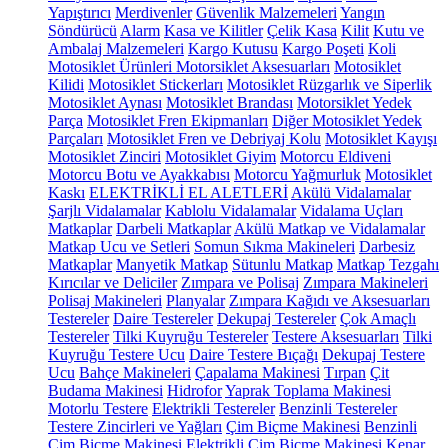
Yapıştırıcı
Merdivenler
Güvenlik Malzemeleri
Yangın
Söndürücü
Alarm
Kasa ve Kilitler
Çelik Kasa
Kilit
Kutu ve
Ambalaj Malzemeleri
Kargo Kutusu
Kargo Poşeti
Koli
Motosiklet Ürünleri
Motorsiklet Aksesuarları
Motosiklet
Kilidi
Motosiklet Stickerları
Motosiklet Rüzgarlık ve Siperlik
Motosiklet Aynası
Motosiklet Brandası
Motorsiklet Yedek
Parça
Motosiklet Fren Ekipmanları
Diğer Motosiklet Yedek
Parçaları
Motosiklet Fren ve Debriyaj Kolu
Motosiklet Kayışı
Motosiklet Zinciri
Motosiklet Giyim
Motorcu Eldiveni
Motorcu Botu ve Ayakkabısı
Motorcu Yağmurluk
Motosiklet
Kaskı
ELEKTRİKLİ EL ALETLERİ
Akülü Vidalamalar
Şarjlı Vidalamalar
Kablolu Vidalamalar
Vidalama Uçları
Matkaplar
Darbeli Matkaplar
Akülü Matkap ve Vidalamalar
Matkap Ucu ve Setleri
Somun Sıkma Makineleri
Darbesiz
Matkaplar
Manyetik Matkap
Sütunlu Matkap
Matkap Tezgahı
Kırıcılar ve Deliciler
Zımpara ve Polisaj
Zımpara Makineleri
Polisaj Makineleri
Planyalar
Zımpara Kağıdı ve Aksesuarları
Testereler
Daire Testereler
Dekupaj Testereler
Çok Amaçlı
Testereler
Tilki Kuyruğu Testereler
Testere Aksesuarları
Tilki
Kuyruğu Testere Ucu
Daire Testere Bıçağı
Dekupaj Testere
Ucu
Bahçe Makineleri
Çapalama Makinesi
Tırpan
Çit
Budama Makinesi
Hidrofor
Yaprak Toplama Makinesi
Motorlu Testere
Elektrikli Testereler
Benzinli Testereler
Testere Zincirleri ve Yağları
Çim Biçme Makinesi
Benzinli
Çim Biçme Makinesi
Elektrikli Çim Biçme Makinesi
Kenar