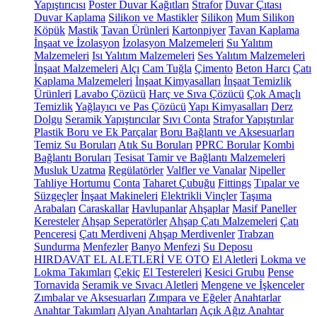
Yapıştırıcısı
Poster Duvar Kağıtları
Strafor
Duvar Çıtası
Duvar Kaplama
Silikon ve Mastikler
Silikon
Mum Silikon
Köpük
Mastik
Tavan Ürünleri
Kartonpiyer
Tavan Kaplama
İnşaat ve İzolasyon
İzolasyon Malzemeleri
Su Yalıtım
Malzemeleri
Isı Yalıtım Malzemeleri
Ses Yalıtım Malzemeleri
İnşaat Malzemeleri
Alçı
Cam Tuğla
Çimento
Beton Harcı
Çatı
Kaplama Malzemeleri
İnşaat Kimyasalları
İnşaat Temizlik
Ürünleri
Lavabo Çözücü
Harç ve Sıva Çözücü
Çok Amaçlı
Temizlik
Yağlayıcı ve Pas Çözücü
Yapı Kimyasalları
Derz
Dolgu
Seramik Yapıştırıcılar
Sıvı Conta
Strafor Yapıştırılar
Plastik Boru ve Ek Parçalar
Boru Bağlantı ve Aksesuarları
Temiz Su Boruları
Atık Su Boruları
PPRC Borular
Kombi
Bağlantı Boruları
Tesisat Tamir ve Bağlantı Malzemeleri
Musluk Uzatma
Regülatörler
Valfler ve Vanalar
Nipeller
Tahliye Hortumu
Conta
Taharet Çubuğu
Fittings
Tıpalar ve
Süzgeçler
İnşaat Makineleri
Elektrikli Vinçler
Taşıma
Arabaları
Caraskallar
Havlupanlar
Ahşaplar
Masif Paneller
Keresteler
Ahşap Seperatörler
Ahşap Çatı Malzemeleri
Çatı
Penceresi
Çatı Merdiveni
Ahşap Merdivenler
Trabzan
Sundurma
Menfezler
Banyo Menfezi
Su Deposu
HIRDAVAT EL ALETLERİ VE OTO
El Aletleri
Lokma ve
Lokma Takımları
Çekiç
El Testereleri
Kesici Grubu
Pense
Tornavida
Seramik ve Sıvacı Aletleri
Mengene ve İşkenceler
Zımbalar ve Aksesuarları
Zımpara ve Eğeler
Anahtarlar
Anahtar Takımları
Alyan Anahtarları
Açık Ağız Anahtar