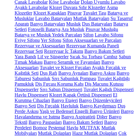
Çanak Lavabolar
Köşe Lavabolar
Dolap Uyumlu Lavabo
Ayaklı Lavabolar
Klozet
Duvara Sıfır Klozetler
Asma
Klozetler
Klozet Kapakları
Pisuvar
Tuvalet Taşı
Batarya ve
Musluklar
Lavabo Bataryaları
Mutfak Bataryaları
Su Tasarruf
Aparatı
Banyo Bataryaları
Musluk
Duş Bataryaları
Batarya
Setleri
Fotoselli Batarya
Ara Musluk
Pisuvar Musluğu
Batarya ve Musluk Yedek Parçaları
Sifon
Lavabo Sifonu
Eviye Sifonu
Yer Sifonu
Sifon Aksesuarları ve Parçaları
Rezervuar ve Aksesuarları
Rezervuar Kumanda Paneli
Rezervuar Seti
Rezervuar İç Takımı
Banyo Bakım Setleri
Yara Bandı
Lif ve Süngerler
Sıcak Su Torbası
Cımbız
Sabun
Tırnak Makası
Banyo Seramik ve Fayansları
Banyo
Aksesuarları
Tuvalet ve Klozet Fırçaları
Ayaklı Fırçalık ve
Kağıtlık Seti
Duş Rafı
Banyo Aynaları
Banyo Askısı
Banyo
Taburesi
Sabunluk
Sıvı Sabunluk Pompası
Tuvalet Kağıtlığı
Pamukluk
Diş Fırçası Koruma Kabı
Diş Macunu Kutusu
Dispenserler
Sıvı Sabun Dispenseri
Tuvalet Kağıdı Dispenseri
Havlu Dispenseri
Klozet Kapak Örtüsü Dispenseri
El
Kurutma Cihazları
Banyo Etajeri
Banyo Düzenleyicileri
Banyo Seti
Diş Fırçalık
Havluluk
Banyo Kaydırmazı
Duş
Perde Askısı
Yaşlı ve Bedensel Engelli Banyo Ürünleri
Banyo
Havalandırma ve Isıtma
Banyo Aspiratörü
Diğer
Banyo
Tekstil
Banyo Paspasları
Banyo Bakım Setleri
Banyo
Perdeleri
Bornoz
Peştemal
Havlu
MUTFAK
Mutfak
Mobilyaları
Mutfak Dolapları
Hazır Mutfak Dolapları
Çok