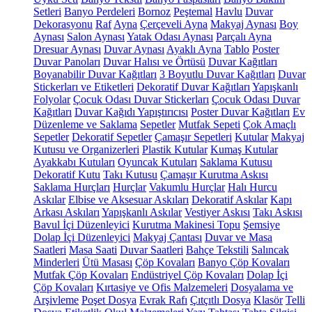
Setleri
Banyo Perdeleri
Bornoz
Peştemal
Havlu
Duvar
Dekorasyonu
Raf
Ayna
Çerçeveli Ayna
Makyaj Aynası
Boy
Aynası
Salon Aynası
Yatak Odası Aynası
Parçalı Ayna
Dresuar Aynası
Duvar Aynası
Ayaklı Ayna
Tablo
Poster
Duvar Panoları
Duvar Halısı ve Örtüsü
Duvar Kağıtları
Boyanabilir Duvar Kağıtları
3 Boyutlu Duvar Kağıtları
Duvar
Stickerları ve Etiketleri
Dekoratif Duvar Kağıtları
Yapışkanlı
Folyolar
Çocuk Odası Duvar Stickerları
Çocuk Odası Duvar
Kağıtları
Duvar Kağıdı Yapıştırıcısı
Poster Duvar Kağıtları
Ev
Düzenleme ve Saklama
Sepetler
Mutfak Sepeti
Çok Amaçlı
Sepetler
Dekoratif Sepetler
Çamaşır Sepetleri
Kutular
Makyaj
Kutusu ve Organizerleri
Plastik Kutular
Kumaş Kutular
Ayakkabı Kutuları
Oyuncak Kutuları
Saklama Kutusu
Dekoratif Kutu
Takı Kutusu
Çamaşır Kurutma Askısı
Saklama Hurçları
Hurçlar
Vakumlu Hurçlar
Halı Hurcu
Askılar
Elbise ve Aksesuar Askıları
Dekoratif Askılar
Kapı
Arkası Askıları
Yapışkanlı Askılar
Vestiyer Askısı
Takı Askısı
Bavul İçi Düzenleyici
Kurutma Makinesi Topu
Şemsiye
Dolap İçi Düzenleyici
Makyaj Çantası
Duvar ve Masa
Saatleri
Masa Saati
Duvar Saatleri
Bahçe Tekstili
Salıncak
Minderleri
Ütü Masası
Çöp Kovaları
Banyo Çöp Kovaları
Mutfak Çöp Kovaları
Endüstriyel Çöp Kovaları
Dolap İçi
Çöp Kovaları
Kırtasiye ve Ofis Malzemeleri
Dosyalama ve
Arşivleme
Poşet Dosya
Evrak Rafı
Çıtçıtlı Dosya
Klasör
Telli