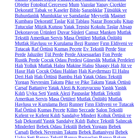
Objeler
Fotoğraf Çerçevesi
Mum
Vazolar
Yapay Çiçekler
Dekoratif Tabak ve Kaseler
Biblo
Şaraplıklar
Tütsülük ve
Buhurdanlık
Mumluklar ve Şamdanlar
Meyvelik
Magnet
Kumbara
Dekoratif Taşlar
Kül Tablası
Nazar Boncuğu
Kitap
Tutucular
Müzik Kutusu
Yatak Tepsisi
Kokulu Taşlar
Ahşap
Dekorasyon Ürünleri
Duvar Süsleri
Cansız Manken
Mutfak
Tekstili
Amerikan Servis
Masa Örtüleri
Mutfak Önlüğü
Mutfak Havlusu ve Kurulama Bezi
Runner
Fırın Eldiveni ve
Tutacak
Raf Örtüsü
Kumaş Peçete
Ev Tekstili
Perde
Stor
Perde
Jaluziler
Tül Perde
Perde Aksesuarları
Fon Perde
Rustik Perde
Çocuk Odası Perdesi
Güneşlik
Mutfak Perdeleri
Halı
Yolluk
Mutfak Halısı
Makine Halısı
Shaggy Halı
Jüt ve
Hasır Halı
Çocuk Odası Halıları
Halı Kaydırmazı
El Halısı
Deri Halı
Halı Örtüsü
Bambu Halı
Yatak Odası Tekstili
Yorgan
Nevresim Takımı
Pike ve Pike Takımı
Yatak Örtüsü
Çarşaf
Battaniye
Yatak Alezi & Koruyucusu
Yastık
Yastık
Kılıfı
Uyku Seti
Yastık Alezi
Paspaslar
Mutfak Tekstili
Amerikan Servis
Masa Örtüleri
Mutfak Önlüğü
Mutfak
Havlusu ve Kurulama Bezi
Runner
Fırın Eldiveni ve Tutacak
Raf Örtüsü
Kumaş Peçete
Kilim
Seccade
Salon Tekstili
Kırlent ve Kırlent Kılıfı
Sandalye Minderi
Koltuk Örtüsü ve
Şalı
Dekoratif Yastık
Sandalye Kılıfı
Bahçe Tekstili
Salıncak
Minderleri
Bebek Odası Tekstili
Bebek Yorganı
Bebek
Çarşafı
Bebek Nevresim Takımı
Bebek Battaniyesi
Bebek
Uyku Seti
Banyo Tekstil
Banyo Paspasları
Banyo Bakım