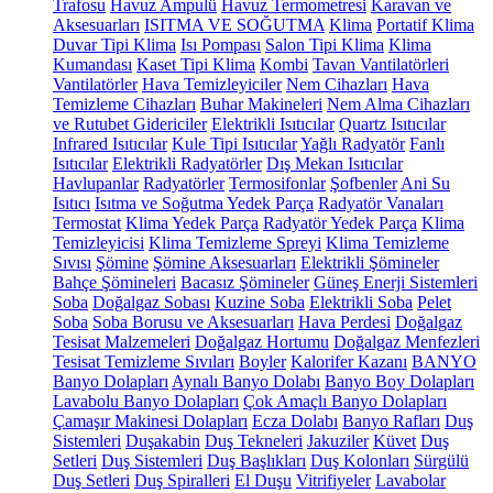
Trafosu
Havuz Ampulü
Havuz Termometresi
Karavan ve
Aksesuarları
ISITMA VE SOĞUTMA
Klima
Portatif Klima
Duvar Tipi Klima
Isı Pompası
Salon Tipi Klima
Klima
Kumandası
Kaset Tipi Klima
Kombi
Tavan Vantilatörleri
Vantilatörler
Hava Temizleyiciler
Nem Cihazları
Hava
Temizleme Cihazları
Buhar Makineleri
Nem Alma Cihazları
ve Rutubet Gidericiler
Elektrikli Isıtıcılar
Quartz Isıtıcılar
Infrared Isıtıcılar
Kule Tipi Isıtıcılar
Yağlı Radyatör
Fanlı
Isıtıcılar
Elektrikli Radyatörler
Dış Mekan Isıtıcılar
Havlupanlar
Radyatörler
Termosifonlar
Şofbenler
Ani Su
Isıtıcı
Isıtma ve Soğutma Yedek Parça
Radyatör Vanaları
Termostat
Klima Yedek Parça
Radyatör Yedek Parça
Klima
Temizleyicisi
Klima Temizleme Spreyi
Klima Temizleme
Sıvısı
Şömine
Şömine Aksesuarları
Elektrikli Şömineler
Bahçe Şömineleri
Bacasız Şömineler
Güneş Enerji Sistemleri
Soba
Doğalgaz Sobası
Kuzine Soba
Elektrikli Soba
Pelet
Soba
Soba Borusu ve Aksesuarları
Hava Perdesi
Doğalgaz
Tesisat Malzemeleri
Doğalgaz Hortumu
Doğalgaz Menfezleri
Tesisat Temizleme Sıvıları
Boyler
Kalorifer Kazanı
BANYO
Banyo Dolapları
Aynalı Banyo Dolabı
Banyo Boy Dolapları
Lavabolu Banyo Dolapları
Çok Amaçlı Banyo Dolapları
Çamaşır Makinesi Dolapları
Ecza Dolabı
Banyo Rafları
Duş
Sistemleri
Duşakabin
Duş Tekneleri
Jakuziler
Küvet
Duş
Setleri
Duş Sistemleri
Duş Başlıkları
Duş Kolonları
Sürgülü
Duş Setleri
Duş Spiralleri
El Duşu
Vitrifiyeler
Lavabolar