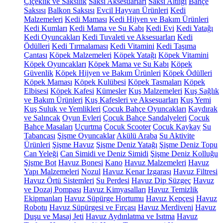
Çiçeklik ve Saksılık
Saksı Aksesuarları
Saksı Altlığı
Bahçe
Saksısı
Balkon Saksısı
Evcil Hayvan Ürünleri
Kedi
Malzemeleri
Kedi Maması
Kedi Hijyen ve Bakım Ürünleri
Kedi Kumları
Kedi Mama ve Su Kabı
Kedi Evi
Kedi Yatağı
Kedi Oyuncakları
Kedi Tuvaleti ve Aksesuarları
Kedi
Ödülleri
Kedi Tırmalaması
Kedi Vitamini
Kedi Taşıma
Çantası
Köpek Malzemeleri
Köpek Yatağı
Köpek Vitamini
Köpek Oyuncakları
Köpek Mama ve Su Kabı
Köpek
Güvenlik
Köpek Hijyen ve Bakım Ürünleri
Köpek Ödülleri
Köpek Maması
Köpek Kulübesi
Köpek Tasmaları
Köpek
Elbisesi
Köpek Kafesi
Kümesler
Kuş Malzemeleri
Kuş Sağlık
ve Bakım Ürünleri
Kuş Kafesleri ve Aksesuarları
Kuş Yemi
Kuş Suluk ve Yemlikleri
Çocuk Bahçe Oyuncakları
Kaydırak
ve Salıncak
Oyun Evleri
Çocuk Bahçe Sandalyeleri
Çocuk
Bahçe Masaları
Uçurtma
Çocuk Scooter
Çocuk Kaykay
Su
Tabancası
Şişme Oyuncaklar
Akülü Araba
Su Aktivite
Ürünleri
Şişme Havuz
Şişme Deniz Yatağı
Şişme Deniz Topu
Can Yeleği
Can Simidi ve Deniz Simidi
Şişme Deniz Kolluğu
Şişme Bot
Havuz Bonesi
Kano
Havuz Malzemeleri
Havuz
Yapı Malzemeleri
Nozul
Havuz Kenar Izgarası
Havuz Filtresi
Havuz Örtü Sistemleri
Su Perdesi
Havuz Dip Süzgeç
Havuz
ve Dozaj Pompası
Havuz Kimyasalları
Havuz Temizlik
Ekipmanları
Havuz Süpürge Hortumu
Havuz Kepçesi
Havuz
Robotu
Havuz Süpürgesi ve Fırçası
Havuz Merdiveni
Havuz
Duşu ve Masaj Jeti
Havuz Aydınlatma ve Isıtma
Havuz