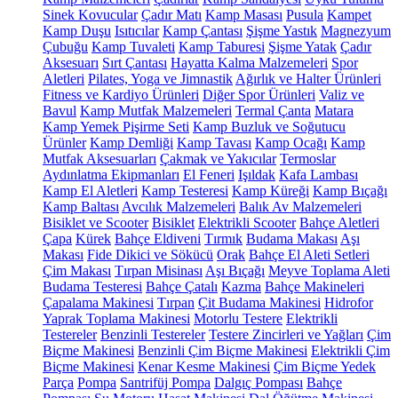
Sinek Kovucular
Çadır Matı
Kamp Masası
Pusula
Kampet
Kamp Duşu
Isıtıcılar
Kamp Çantası
Şişme Yastık
Magnezyum
Çubuğu
Kamp Tuvaleti
Kamp Taburesi
Şişme Yatak
Çadır
Aksesuarı
Sırt Çantası
Hayatta Kalma Malzemeleri
Spor
Aletleri
Pilates, Yoga ve Jimnastik
Ağırlık ve Halter Ürünleri
Fitness ve Kardiyo Ürünleri
Diğer Spor Ürünleri
Valiz ve
Bavul
Kamp Mutfak Malzemeleri
Termal Çanta
Matara
Kamp Yemek Pişirme Seti
Kamp Buzluk ve Soğutucu
Ürünler
Kamp Demliği
Kamp Tavası
Kamp Ocağı
Kamp
Mutfak Aksesuarları
Çakmak ve Yakıcılar
Termoslar
Aydınlatma Ekipmanları
El Feneri
Işıldak
Kafa Lambası
Kamp El Aletleri
Kamp Testeresi
Kamp Küreği
Kamp Bıçağı
Kamp Baltası
Avcılık Malzemeleri
Balık Av Malzemeleri
Bisiklet ve Scooter
Bisiklet
Elektrikli Scooter
Bahçe Aletleri
Çapa
Kürek
Bahçe Eldiveni
Tırmık
Budama Makası
Aşı
Makası
Fide Dikici ve Sökücü
Orak
Bahçe El Aleti Setleri
Çim Makası
Tırpan Misinası
Aşı Bıçağı
Meyve Toplama Aleti
Budama Testeresi
Bahçe Çatalı
Kazma
Bahçe Makineleri
Çapalama Makinesi
Tırpan
Çit Budama Makinesi
Hidrofor
Yaprak Toplama Makinesi
Motorlu Testere
Elektrikli
Testereler
Benzinli Testereler
Testere Zincirleri ve Yağları
Çim
Biçme Makinesi
Benzinli Çim Biçme Makinesi
Elektrikli Çim
Biçme Makinesi
Kenar Kesme Makinesi
Çim Biçme Yedek
Parça
Pompa
Santrifüj Pompa
Dalgıç Pompası
Bahçe