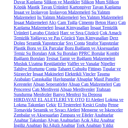
Duvar Kaplama
Silikon ve Mastikler
Silikon
Mum Silikon
Köpük
Mastik
Tavan Ürünleri
Kartonpiyer
Tavan Kaplama
İnşaat ve İzolasyon
İzolasyon Malzemeleri
Su Yalıtım
Malzemeleri
Isı Yalıtım Malzemeleri
Ses Yalıtım Malzemeleri
İnşaat Malzemeleri
Alçı
Cam Tuğla
Çimento
Beton Harcı
Çatı
Kaplama Malzemeleri
İnşaat Kimyasalları
İnşaat Temizlik
Ürünleri
Lavabo Çözücü
Harç ve Sıva Çözücü
Çok Amaçlı
Temizlik
Yağlayıcı ve Pas Çözücü
Yapı Kimyasalları
Derz
Dolgu
Seramik Yapıştırıcılar
Sıvı Conta
Strafor Yapıştırılar
Plastik Boru ve Ek Parçalar
Boru Bağlantı ve Aksesuarları
Temiz Su Boruları
Atık Su Boruları
PPRC Borular
Kombi
Bağlantı Boruları
Tesisat Tamir ve Bağlantı Malzemeleri
Musluk Uzatma
Regülatörler
Valfler ve Vanalar
Nipeller
Tahliye Hortumu
Conta
Taharet Çubuğu
Fittings
Tıpalar ve
Süzgeçler
İnşaat Makineleri
Elektrikli Vinçler
Taşıma
Arabaları
Caraskallar
Havlupanlar
Ahşaplar
Masif Paneller
Keresteler
Ahşap Seperatörler
Ahşap Çatı Malzemeleri
Çatı
Penceresi
Çatı Merdiveni
Ahşap Merdivenler
Trabzan
Sundurma
Menfezler
Banyo Menfezi
Su Deposu
HIRDAVAT EL ALETLERİ VE OTO
El Aletleri
Lokma ve
Lokma Takımları
Çekiç
El Testereleri
Kesici Grubu
Pense
Tornavida
Seramik ve Sıvacı Aletleri
Mengene ve İşkenceler
Zımbalar ve Aksesuarları
Zımpara ve Eğeler
Anahtarlar
Anahtar Takımları
Alyan Anahtarları
Açık Ağız Anahtar
İngiliz Anahtarı
İki Ağızlı Anahtar
Tork Anahtarı
Yıldız