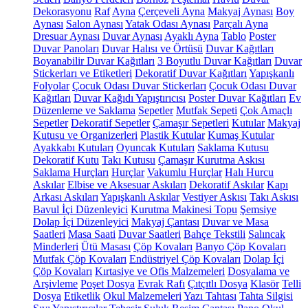
Dekorasyonu
Raf
Ayna
Çerçeveli Ayna
Makyaj Aynası
Boy
Aynası
Salon Aynası
Yatak Odası Aynası
Parçalı Ayna
Dresuar Aynası
Duvar Aynası
Ayaklı Ayna
Tablo
Poster
Duvar Panoları
Duvar Halısı ve Örtüsü
Duvar Kağıtları
Boyanabilir Duvar Kağıtları
3 Boyutlu Duvar Kağıtları
Duvar
Stickerları ve Etiketleri
Dekoratif Duvar Kağıtları
Yapışkanlı
Folyolar
Çocuk Odası Duvar Stickerları
Çocuk Odası Duvar
Kağıtları
Duvar Kağıdı Yapıştırıcısı
Poster Duvar Kağıtları
Ev
Düzenleme ve Saklama
Sepetler
Mutfak Sepeti
Çok Amaçlı
Sepetler
Dekoratif Sepetler
Çamaşır Sepetleri
Kutular
Makyaj
Kutusu ve Organizerleri
Plastik Kutular
Kumaş Kutular
Ayakkabı Kutuları
Oyuncak Kutuları
Saklama Kutusu
Dekoratif Kutu
Takı Kutusu
Çamaşır Kurutma Askısı
Saklama Hurçları
Hurçlar
Vakumlu Hurçlar
Halı Hurcu
Askılar
Elbise ve Aksesuar Askıları
Dekoratif Askılar
Kapı
Arkası Askıları
Yapışkanlı Askılar
Vestiyer Askısı
Takı Askısı
Bavul İçi Düzenleyici
Kurutma Makinesi Topu
Şemsiye
Dolap İçi Düzenleyici
Makyaj Çantası
Duvar ve Masa
Saatleri
Masa Saati
Duvar Saatleri
Bahçe Tekstili
Salıncak
Minderleri
Ütü Masası
Çöp Kovaları
Banyo Çöp Kovaları
Mutfak Çöp Kovaları
Endüstriyel Çöp Kovaları
Dolap İçi
Çöp Kovaları
Kırtasiye ve Ofis Malzemeleri
Dosyalama ve
Arşivleme
Poşet Dosya
Evrak Rafı
Çıtçıtlı Dosya
Klasör
Telli
Dosya
Etiketlik
Okul Malzemeleri
Yazı Tahtası
Tahta Silgisi