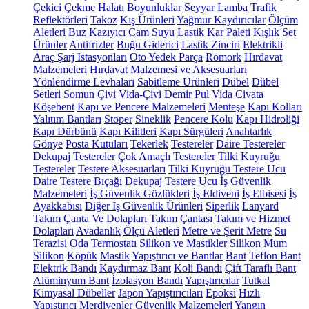
Çekici
Çekme Halatı
Boyunluklar
Seyyar Lamba
Trafik
Reflektörleri
Takoz
Kış Ürünleri
Yağmur Kaydırıcılar
Ölçüm
Aletleri
Buz Kazıyıcı
Cam Suyu
Lastik Kar Paleti
Kışlık Set
Ürünler
Antifrizler
Buğu Giderici
Lastik Zinciri
Elektrikli
Araç Şarj İstasyonları
Oto Yedek Parça
Römork
Hırdavat
Malzemeleri
Hırdavat Malzemesi ve Aksesuarları
Yönlendirme Levhaları
Sabitleme Ürünleri
Dübel
Dübel
Setleri
Somun
Çivi
Vida-Çivi
Demir Pul
Vida
Civata
Köşebent
Kapı ve Pencere Malzemeleri
Menteşe
Kapı Kolları
Yalıtım Bantları
Stoper
Sineklik
Pencere Kolu
Kapı Hidroliği
Kapı Dürbünü
Kapı Kilitleri
Kapı Sürgüleri
Anahtarlık
Gönye
Posta Kutuları
Tekerlek
Testereler
Daire Testereler
Dekupaj Testereler
Çok Amaçlı Testereler
Tilki Kuyruğu
Testereler
Testere Aksesuarları
Tilki Kuyruğu Testere Ucu
Daire Testere Bıçağı
Dekupaj Testere Ucu
İş Güvenlik
Malzemeleri
İş Güvenlik Gözlükleri
İş Eldiveni
İş Elbisesi
İş
Ayakkabısı
Diğer İş Güvenlik Ürünleri
Siperlik
Lanyard
Takım Çanta Ve Dolapları
Takım Çantası
Takım ve Hizmet
Dolapları
Avadanlık
Ölçü Aletleri
Metre ve Şerit Metre
Su
Terazisi
Oda Termostatı
Silikon ve Mastikler
Silikon
Mum
Silikon
Köpük
Mastik
Yapıştırıcı ve Bantlar
Bant
Teflon Bant
Elektrik Bandı
Kaydırmaz Bant
Koli Bandı
Çift Taraflı Bant
Alüminyum Bant
İzolasyon Bandı
Yapıştırıcılar
Tutkal
Kimyasal Dübeller
Japon Yapıştırıcıları
Epoksi
Hızlı
Yapıştırıcı
Merdivenler
Güvenlik Malzemeleri
Yangın