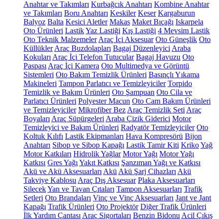
Anahtar ve Takımları
Kurbağcık Anahtarı
Kombine Anahtar
ve Takımları
Boru Anahtarı
Keskiler
Keser
Kargaburun
Balyoz
Balta
Kesici Aletler
Makas
Maket Bıçağı
Iskarpela
Oto Ürünleri
Lastik
Yaz Lastiği
Kış Lastiği
4 Mevsim Lastik
Oto Teknik Malzemeler
Araç İçi Aksesuar
Oto Güneşlik
Oto
Küllükler
Araç Buzdolapları
Bagaj Düzenleyici
Araba
Kokuları
Araç İçi Telefon Tutucular
Bagaj Havuzu
Oto
Paspası
Araç İçi Kamera
Oto Multimedya ve Görüntü
Sistemleri
Oto Bakım Temizlik Ürünleri
Basınçlı Yıkama
Makineleri
Tampon Parlatıcı ve Temizleyiciler
Torpido
Temizlik ve Bakım Ürünleri
Oto Şampuan
Oto Cila ve
Parlatıcı Ürünleri
Polyester Macun
Oto Cam Bakım Ürünleri
ve Temizleyiciler
Mikrofiber Bez
Araç Temizlik Seti
Araç
Boyaları
Araç Süpürgeleri
Araba Çizik Giderici
Motor
Temizleyici ve Bakım Ürünleri
Radyatör Temizleyiciler
Oto
Koltuk Kılıfı
Lastik Ekipmanları
Hava Kompresörü
Bijon
Anahtarı
Sibop ve Sibop Kapağı
Lastik Tamir Kiti
Kriko
Yağ
Motor Katkıları
Hidrolik Yağlar
Motor Yağı
Motor Yağı
Katkısı
Gres Yağı
Yakıt Katkısı
Şanzıman Yağı ve Katkısı
Akü ve Akü Aksesuarları
Akü
Akü Şarj Cihazları
Akü
Takviye Kablosu
Araç Dış Aksesuar
Plaka Aksesuarları
Silecek
Yan ve Tavan Çıtaları
Tampon Aksesuarları
Trafik
Setleri
Oto Brandaları
Vinç ve Vinç Aksesuarları
Jant ve Jant
Kapağı
Trafik Ürünleri
Oto Projektör
Diğer Trafik Ürünleri
İlk Yardım Çantası
Araç Sigortaları
Benzin Bidonu
Acil Çıkış