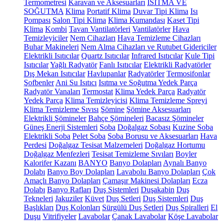
Termometresi
Karavan ve Aksesuarları
ISITMA VE
SOĞUTMA
Klima
Portatif Klima
Duvar Tipi Klima
Isı
Pompası
Salon Tipi Klima
Klima Kumandası
Kaset Tipi
Klima
Kombi
Tavan Vantilatörleri
Vantilatörler
Hava
Temizleyiciler
Nem Cihazları
Hava Temizleme Cihazları
Buhar Makineleri
Nem Alma Cihazları ve Rutubet Gidericiler
Elektrikli Isıtıcılar
Quartz Isıtıcılar
Infrared Isıtıcılar
Kule Tipi
Isıtıcılar
Yağlı Radyatör
Fanlı Isıtıcılar
Elektrikli Radyatörler
Dış Mekan Isıtıcılar
Havlupanlar
Radyatörler
Termosifonlar
Şofbenler
Ani Su Isıtıcı
Isıtma ve Soğutma Yedek Parça
Radyatör Vanaları
Termostat
Klima Yedek Parça
Radyatör
Yedek Parça
Klima Temizleyicisi
Klima Temizleme Spreyi
Klima Temizleme Sıvısı
Şömine
Şömine Aksesuarları
Elektrikli Şömineler
Bahçe Şömineleri
Bacasız Şömineler
Güneş Enerji Sistemleri
Soba
Doğalgaz Sobası
Kuzine Soba
Elektrikli Soba
Pelet Soba
Soba Borusu ve Aksesuarları
Hava
Perdesi
Doğalgaz Tesisat Malzemeleri
Doğalgaz Hortumu
Doğalgaz Menfezleri
Tesisat Temizleme Sıvıları
Boyler
Kalorifer Kazanı
BANYO
Banyo Dolapları
Aynalı Banyo
Dolabı
Banyo Boy Dolapları
Lavabolu Banyo Dolapları
Çok
Amaçlı Banyo Dolapları
Çamaşır Makinesi Dolapları
Ecza
Dolabı
Banyo Rafları
Duş Sistemleri
Duşakabin
Duş
Tekneleri
Jakuziler
Küvet
Duş Setleri
Duş Sistemleri
Duş
Başlıkları
Duş Kolonları
Sürgülü Duş Setleri
Duş Spiralleri
El
Duşu
Vitrifiyeler
Lavabolar
Çanak Lavabolar
Köşe Lavabolar