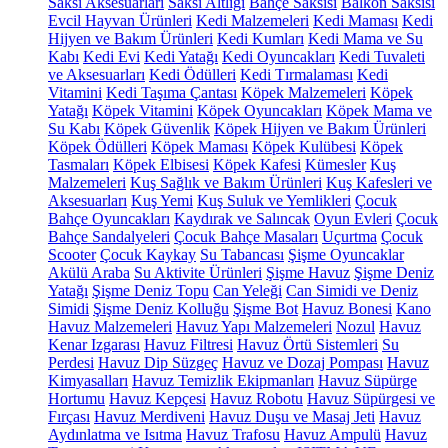
Saksı Aksesuarları
Saksı Altlığı
Bahçe Saksısı
Balkon Saksısı
Evcil Hayvan Ürünleri
Kedi Malzemeleri
Kedi Maması
Kedi
Hijyen ve Bakım Ürünleri
Kedi Kumları
Kedi Mama ve Su
Kabı
Kedi Evi
Kedi Yatağı
Kedi Oyuncakları
Kedi Tuvaleti
ve Aksesuarları
Kedi Ödülleri
Kedi Tırmalaması
Kedi
Vitamini
Kedi Taşıma Çantası
Köpek Malzemeleri
Köpek
Yatağı
Köpek Vitamini
Köpek Oyuncakları
Köpek Mama ve
Su Kabı
Köpek Güvenlik
Köpek Hijyen ve Bakım Ürünleri
Köpek Ödülleri
Köpek Maması
Köpek Kulübesi
Köpek
Tasmaları
Köpek Elbisesi
Köpek Kafesi
Kümesler
Kuş
Malzemeleri
Kuş Sağlık ve Bakım Ürünleri
Kuş Kafesleri ve
Aksesuarları
Kuş Yemi
Kuş Suluk ve Yemlikleri
Çocuk
Bahçe Oyuncakları
Kaydırak ve Salıncak
Oyun Evleri
Çocuk
Bahçe Sandalyeleri
Çocuk Bahçe Masaları
Uçurtma
Çocuk
Scooter
Çocuk Kaykay
Su Tabancası
Şişme Oyuncaklar
Akülü Araba
Su Aktivite Ürünleri
Şişme Havuz
Şişme Deniz
Yatağı
Şişme Deniz Topu
Can Yeleği
Can Simidi ve Deniz
Simidi
Şişme Deniz Kolluğu
Şişme Bot
Havuz Bonesi
Kano
Havuz Malzemeleri
Havuz Yapı Malzemeleri
Nozul
Havuz
Kenar Izgarası
Havuz Filtresi
Havuz Örtü Sistemleri
Su
Perdesi
Havuz Dip Süzgeç
Havuz ve Dozaj Pompası
Havuz
Kimyasalları
Havuz Temizlik Ekipmanları
Havuz Süpürge
Hortumu
Havuz Kepçesi
Havuz Robotu
Havuz Süpürgesi ve
Fırçası
Havuz Merdiveni
Havuz Duşu ve Masaj Jeti
Havuz
Aydınlatma ve Isıtma
Havuz Trafosu
Havuz Ampulü
Havuz