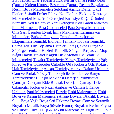
Sıvı Yapıştırıcılar
Tebeşir
Suluk
Resim Çantası
Pano
Okul
Çantası
Kalem Kutusu
Beslenme Çantası
Resim Boyaları ve
Resim Boya Malzemeleri
Selobant
Ajanda
Defter
Okul
Defteri
Spiralli Defter
Fihrist
Not Defteri
Bloknot
Kırtasiye
Malzemeleri
Masaüstü Gereçleri
Kırtasiye Kağıt Ürünleri
Kırtasiye Seti
Kalem ve Yazı Gereçleri
Koli Bandı Makinesi
Para Makineleri
Para Çekmeceleri
Para Sayma Makineleri
Ofis Sarf Ürünleri
Evrak İmha Makineleri
Laminasyon
Makineleri
Barkod Okuyucu
Temizlik Gereçleri ve
Ekipmanları
Temizlik Eldiveni
Temizlik Kovası
Temizlik,
Ovma Teli
Tüy Toplama Ürünleri
Faraş
Çekpas
Fırça ve
Süpürge
Temizlik Bezleri
Temizlik Süngeri
Paspas ve Mop
Kâğıt Havlu
Tuvalet Kağıdı
Islak Mendil
Ev Temizlik
Malzemeleri
Tuvalet Temizleyici
Yüzey Temizleyiciler
Yağ,
Kireç ve Pas Çözücüler
Çubuklu Oda Kokusu
Oda Kokusu
Halı Temizleyiciler
Ahşap Temizleyiciler ve Bakım Ürünleri
Cam ve Parlak Yüzey Temizleyiciler
Mutfak ve Banyo
Temizleyiciler
Bulaşık Makinesi Deterjanı
Yumuşatıcı
Çamaşır Deterjanı
Elde Bulaşık Deterjanı
Çamaşır Leke
Çıkarıcılar
Kolonya
Pazar Arabası ve Çantası
Eğlence
Ürünleri
Parti Malzemeleri
Puzzle
Hobi Malzemeleri
Hobi
Boya ve Resim Malzemeleri
Ahşap Boyaları
Akrilik Boyalar
Sulu Boya
Yağlı Boya Seti
Eskitme Boyası
Cam ve Seramik
Boyaları
Metalik Boya
Şövale
Kumaş Boyaları
Resim Fırçası
ve Rulosu
Tuval
El İşi & Tekstil Malzemeleri
Örgü İpi
Güpür