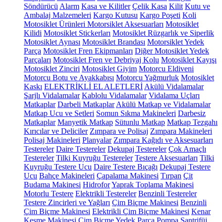
Söndürücü
Alarm
Kasa ve Kilitler
Çelik Kasa
Kilit
Kutu ve
Ambalaj Malzemeleri
Kargo Kutusu
Kargo Poşeti
Koli
Motosiklet Ürünleri
Motorsiklet Aksesuarları
Motosiklet
Kilidi
Motosiklet Stickerları
Motosiklet Rüzgarlık ve Siperlik
Motosiklet Aynası
Motosiklet Brandası
Motorsiklet Yedek
Parça
Motosiklet Fren Ekipmanları
Diğer Motosiklet Yedek
Parçaları
Motosiklet Fren ve Debriyaj Kolu
Motosiklet Kayışı
Motosiklet Zinciri
Motosiklet Giyim
Motorcu Eldiveni
Motorcu Botu ve Ayakkabısı
Motorcu Yağmurluk
Motosiklet
Kaskı
ELEKTRİKLİ EL ALETLERİ
Akülü Vidalamalar
Şarjlı Vidalamalar
Kablolu Vidalamalar
Vidalama Uçları
Matkaplar
Darbeli Matkaplar
Akülü Matkap ve Vidalamalar
Matkap Ucu ve Setleri
Somun Sıkma Makineleri
Darbesiz
Matkaplar
Manyetik Matkap
Sütunlu Matkap
Matkap Tezgahı
Kırıcılar ve Deliciler
Zımpara ve Polisaj
Zımpara Makineleri
Polisaj Makineleri
Planyalar
Zımpara Kağıdı ve Aksesuarları
Testereler
Daire Testereler
Dekupaj Testereler
Çok Amaçlı
Testereler
Tilki Kuyruğu Testereler
Testere Aksesuarları
Tilki
Kuyruğu Testere Ucu
Daire Testere Bıçağı
Dekupaj Testere
Ucu
Bahçe Makineleri
Çapalama Makinesi
Tırpan
Çit
Budama Makinesi
Hidrofor
Yaprak Toplama Makinesi
Motorlu Testere
Elektrikli Testereler
Benzinli Testereler
Testere Zincirleri ve Yağları
Çim Biçme Makinesi
Benzinli
Çim Biçme Makinesi
Elektrikli Çim Biçme Makinesi
Kenar
Kesme Makinesi
Çim Biçme Yedek Parça
Pompa
Santrifüj