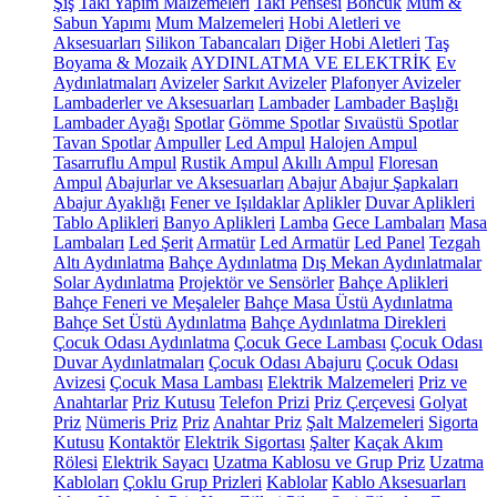
Şiş
Takı Yapım Malzemeleri
Takı Pensesi
Boncuk
Mum &
Sabun Yapımı
Mum Malzemeleri
Hobi Aletleri ve
Aksesuarları
Silikon Tabancaları
Diğer Hobi Aletleri
Taş
Boyama & Mozaik
AYDINLATMA VE ELEKTRİK
Ev
Aydınlatmaları
Avizeler
Sarkıt Avizeler
Plafonyer Avizeler
Lambaderler ve Aksesuarları
Lambader
Lambader Başlığı
Lambader Ayağı
Spotlar
Gömme Spotlar
Sıvaüstü Spotlar
Tavan Spotlar
Ampuller
Led Ampul
Halojen Ampul
Tasarruflu Ampul
Rustik Ampul
Akıllı Ampul
Floresan
Ampul
Abajurlar ve Aksesuarları
Abajur
Abajur Şapkaları
Abajur Ayaklığı
Fener ve Işıldaklar
Aplikler
Duvar Aplikleri
Tablo Aplikleri
Banyo Aplikleri
Lamba
Gece Lambaları
Masa
Lambaları
Led Şerit
Armatür
Led Armatür
Led Panel
Tezgah
Altı Aydınlatma
Bahçe Aydınlatma
Dış Mekan Aydınlatmalar
Solar Aydınlatma
Projektör ve Sensörler
Bahçe Aplikleri
Bahçe Feneri ve Meşaleler
Bahçe Masa Üstü Aydınlatma
Bahçe Set Üstü Aydınlatma
Bahçe Aydınlatma Direkleri
Çocuk Odası Aydınlatma
Çocuk Gece Lambası
Çocuk Odası
Duvar Aydınlatmaları
Çocuk Odası Abajuru
Çocuk Odası
Avizesi
Çocuk Masa Lambası
Elektrik Malzemeleri
Priz ve
Anahtarlar
Priz Kutusu
Telefon Prizi
Priz Çerçevesi
Golyat
Priz
Nümeris Priz
Priz
Anahtar Priz
Şalt Malzemeleri
Sigorta
Kutusu
Kontaktör
Elektrik Sigortası
Şalter
Kaçak Akım
Rölesi
Elektrik Sayacı
Uzatma Kablosu ve Grup Priz
Uzatma
Kabloları
Çoklu Grup Prizleri
Kablolar
Kablo Aksesuarları