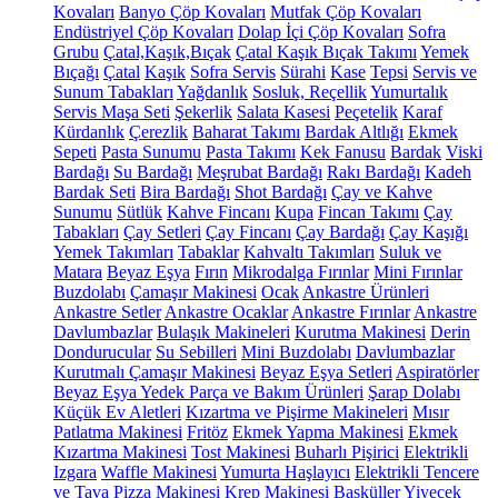
Kovaları
Banyo Çöp Kovaları
Mutfak Çöp Kovaları
Endüstriyel Çöp Kovaları
Dolap İçi Çöp Kovaları
Sofra
Grubu
Çatal,Kaşık,Bıçak
Çatal Kaşık Bıçak Takımı
Yemek
Bıçağı
Çatal
Kaşık
Sofra Servis
Sürahi
Kase
Tepsi
Servis ve
Sunum Tabakları
Yağdanlık
Sosluk, Reçellik
Yumurtalık
Servis Maşa Seti
Şekerlik
Salata Kasesi
Peçetelik
Karaf
Kürdanlık
Çerezlik
Baharat Takımı
Bardak Altlığı
Ekmek
Sepeti
Pasta Sunumu
Pasta Takımı
Kek Fanusu
Bardak
Viski
Bardağı
Su Bardağı
Meşrubat Bardağı
Rakı Bardağı
Kadeh
Bardak Seti
Bira Bardağı
Shot Bardağı
Çay ve Kahve
Sunumu
Sütlük
Kahve Fincanı
Kupa
Fincan Takımı
Çay
Tabakları
Çay Setleri
Çay Fincanı
Çay Bardağı
Çay Kaşığı
Yemek Takımları
Tabaklar
Kahvaltı Takımları
Suluk ve
Matara
Beyaz Eşya
Fırın
Mikrodalga Fırınlar
Mini Fırınlar
Buzdolabı
Çamaşır Makinesi
Ocak
Ankastre Ürünleri
Ankastre Setler
Ankastre Ocaklar
Ankastre Fırınlar
Ankastre
Davlumbazlar
Bulaşık Makineleri
Kurutma Makinesi
Derin
Dondurucular
Su Sebilleri
Mini Buzdolabı
Davlumbazlar
Kurutmalı Çamaşır Makinesi
Beyaz Eşya Setleri
Aspiratörler
Beyaz Eşya Yedek Parça ve Bakım Ürünleri
Şarap Dolabı
Küçük Ev Aletleri
Kızartma ve Pişirme Makineleri
Mısır
Patlatma Makinesi
Fritöz
Ekmek Yapma Makinesi
Ekmek
Kızartma Makinesi
Tost Makinesi
Buharlı Pişirici
Elektrikli
Izgara
Waffle Makinesi
Yumurta Haşlayıcı
Elektrikli Tencere
ve Tava
Pizza Makinesi
Krep Makinesi
Basküller
Yiyecek