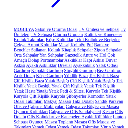
MOBİLYA
Salon ve Oturma Odası
TV Ünitesi ve Sehpası
Tv
Üniteleri
TV Sehpası
Oturma Grupları
Koltuk ve Kanepeler
Koltuk Takımları
Köşe Koltuklar
Tekli Koltuk ve Berjerler
Çekyat
Armut Koltuklar
Masaj Koltuğu
Puf
Bank ve
Benchler
Sallanan Koltuk
Kitaplık
Sehpalar
Zigon Sehpalar
Orta Sehpalar
Yan Sehpalar
Gazetelik
Antre ve Hol
Çok
Amaçlı Dolap
Portmantolar
Askılıklar
Kapı Askısı
Duvar
Askısı
Ayaklı Askılıklar
Dresuar
Ayakkabılık
Yatak Odası
Gardırop
Kapaklı Gardırop
Sürgülü Gardırop
Bez Gardırop
Açık Dolap
Köşe Gardırop
Yüklük
Baza
Tek Kişilik Baza
Çift Kişilik Baza
Yatak Başlığı
Çift Kişilik Yatak Başlığı
Tek
Kişilik Yatak Başlığı
Yatak
Çift Kişilik Yatak
Tek Kişilik
Yatak
Hasta Yatağı
Yatak Pedi & Şiltesi
Karyola
Tek Kişilik
Karyola
Çift Kişilik Karyola
Şifonyerler
Komodin
Yatak
Odası Takımları
Makyaj Masası
Takı Dolabı
Sandık
Paravan
Ofis ve Çalışma Mobilyaları
Çalışma ve Bilgisayar Masası
Oyuncu Koltukları
Çalışma ve Ofis Sandalyeleri
Keson
Ofis
Dolabı
Ofis Koltukları ve Kanepeleri
Ayaklı Küllükler
Laptop
Sehpası
Oyuncu Masası
Toplantı Masası
Ofis Masası ve
Takımları
Yemek Odası
Yemek Odası Takımları
Vitrin
Yemek