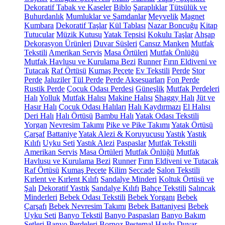
Dekoratif Tabak ve Kaseler
Biblo
Şaraplıklar
Tütsülük ve
Buhurdanlık
Mumluklar ve Şamdanlar
Meyvelik
Magnet
Kumbara
Dekoratif Taşlar
Kül Tablası
Nazar Boncuğu
Kitap
Tutucular
Müzik Kutusu
Yatak Tepsisi
Kokulu Taşlar
Ahşap
Dekorasyon Ürünleri
Duvar Süsleri
Cansız Manken
Mutfak
Tekstili
Amerikan Servis
Masa Örtüleri
Mutfak Önlüğü
Mutfak Havlusu ve Kurulama Bezi
Runner
Fırın Eldiveni ve
Tutacak
Raf Örtüsü
Kumaş Peçete
Ev Tekstili
Perde
Stor
Perde
Jaluziler
Tül Perde
Perde Aksesuarları
Fon Perde
Rustik Perde
Çocuk Odası Perdesi
Güneşlik
Mutfak Perdeleri
Halı
Yolluk
Mutfak Halısı
Makine Halısı
Shaggy Halı
Jüt ve
Hasır Halı
Çocuk Odası Halıları
Halı Kaydırmazı
El Halısı
Deri Halı
Halı Örtüsü
Bambu Halı
Yatak Odası Tekstili
Yorgan
Nevresim Takımı
Pike ve Pike Takımı
Yatak Örtüsü
Çarşaf
Battaniye
Yatak Alezi & Koruyucusu
Yastık
Yastık
Kılıfı
Uyku Seti
Yastık Alezi
Paspaslar
Mutfak Tekstili
Amerikan Servis
Masa Örtüleri
Mutfak Önlüğü
Mutfak
Havlusu ve Kurulama Bezi
Runner
Fırın Eldiveni ve Tutacak
Raf Örtüsü
Kumaş Peçete
Kilim
Seccade
Salon Tekstili
Kırlent ve Kırlent Kılıfı
Sandalye Minderi
Koltuk Örtüsü ve
Şalı
Dekoratif Yastık
Sandalye Kılıfı
Bahçe Tekstili
Salıncak
Minderleri
Bebek Odası Tekstili
Bebek Yorganı
Bebek
Çarşafı
Bebek Nevresim Takımı
Bebek Battaniyesi
Bebek
Uyku Seti
Banyo Tekstil
Banyo Paspasları
Banyo Bakım
Setleri
Banyo Perdeleri
Bornoz
Peştemal
Havlu
Duvar