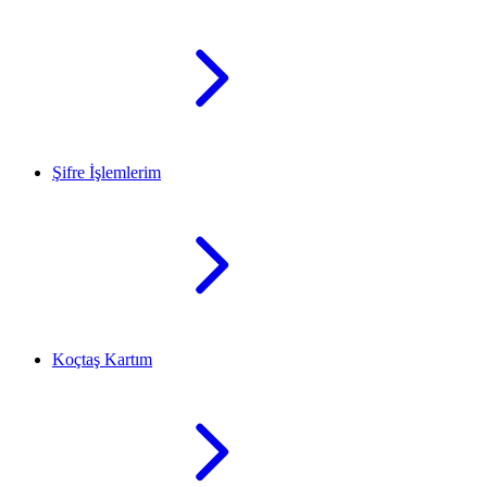
Şifre İşlemlerim
Koçtaş Kartım