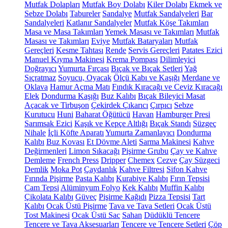
Mutfak Dolapları
Mutfak Boy Dolabı
Kiler Dolabı
Ekmek ve
Sebze Dolabı
Tabureler
Sandalye
Mutfak Sandalyeleri
Bar
Sandalyeleri
Katlanır Sandalyeler
Mutfak Köşe Takımları
Masa ve Masa Takımları
Yemek Masası ve Takımları
Mutfak
Masası ve Takımları
Eviye
Mutfak Bataryaları
Mutfak
Gereçleri
Kesme Tahtası
Rende
Servis Gereçleri
Patates Ezici
Manuel Kıyma Makinesi
Krema Pompası
Dilimleyici
Doğrayıcı
Yumurta Fırçası
Bıçak ve Bıçak Setleri
Yağ
Sıçratmaz
Soyucu, Oyacak
Ölçü Kabı ve Kaşığı
Merdane ve
Oklava
Hamur Açma Matı
Fındık Kıracağı ve Ceviz Kıracağı
Elek
Dondurma Kaşığı
Buz Kalıbı
Bıçak Bileyici Masat
Açacak ve Tirbuşon
Çekirdek Çıkarıcı
Çırpıcı
Sebze
Kurutucu
Huni
Baharat Öğütücü
Havan
Hamburger Presi
Sarımsak Ezici
Kaşık ve Kepçe Altlığı
Bıçak Standı
Süzgeç
Nihale
İçli Köfte Aparatı
Yumurta Zamanlayıcı
Dondurma
Kalıbı
Buz Kovası
Et Dövme Aleti
Sarma Makinesi
Kahve
Değirmenleri
Limon Sıkacağı
Pişirme Grubu
Çay ve Kahve
Demleme
French Press
Dripper
Chemex
Cezve
Çay Süzgeci
Demlik
Moka Pot
Çaydanlık
Kahve Filtresi
Sifon Kahve
Fırında Pişirme
Pasta Kalıbı
Kurabiye Kalıbı
Fırın Tepsisi
Cam Tepsi
Alüminyum Folyo
Kek Kalıbı
Muffin Kalıbı
Çikolata Kalıbı
Güveç
Pişirme Kağıdı
Pizza Tepsisi
Tart
Kalıbı
Ocak Üstü Pişirme
Tava ve Tava Setleri
Ocak Üstü
Tost Makinesi
Ocak Üstü Sac
Sahan
Düdüklü Tencere
Tencere ve Tava Aksesuarları
Tencere ve Tencere Setleri
Çöp