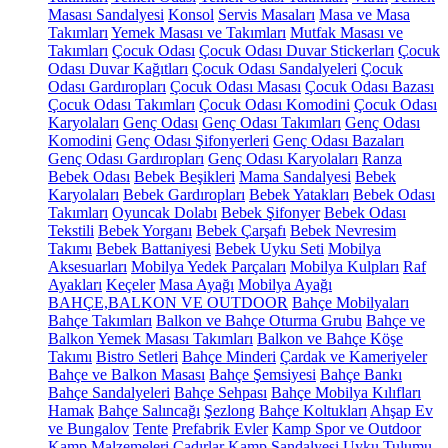
Masası Sandalyesi
Konsol
Servis Masaları
Masa ve Masa
Takımları
Yemek Masası ve Takımları
Mutfak Masası ve
Takımları
Çocuk Odası
Çocuk Odası Duvar Stickerları
Çocuk
Odası Duvar Kağıtları
Çocuk Odası Sandalyeleri
Çocuk
Odası Gardıropları
Çocuk Odası Masası
Çocuk Odası Bazası
Çocuk Odası Takımları
Çocuk Odası Komodini
Çocuk Odası
Karyolaları
Genç Odası
Genç Odası Takımları
Genç Odası
Komodini
Genç Odası Şifonyerleri
Genç Odası Bazaları
Genç Odası Gardıropları
Genç Odası Karyolaları
Ranza
Bebek Odası
Bebek Beşikleri
Mama Sandalyesi
Bebek
Karyolaları
Bebek Gardıropları
Bebek Yatakları
Bebek Odası
Takımları
Oyuncak Dolabı
Bebek Şifonyer
Bebek Odası
Tekstili
Bebek Yorganı
Bebek Çarşafı
Bebek Nevresim
Takımı
Bebek Battaniyesi
Bebek Uyku Seti
Mobilya
Aksesuarları
Mobilya Yedek Parçaları
Mobilya Kulpları
Raf
Ayakları
Keçeler
Masa Ayağı
Mobilya Ayağı
BAHÇE,BALKON VE OUTDOOR
Bahçe Mobilyaları
Bahçe Takımları
Balkon ve Bahçe Oturma Grubu
Bahçe ve
Balkon Yemek Masası Takımları
Balkon ve Bahçe Köşe
Takımı
Bistro Setleri
Bahçe Minderi
Çardak ve Kameriyeler
Bahçe ve Balkon Masası
Bahçe Şemsiyesi
Bahçe Bankı
Bahçe Sandalyeleri
Bahçe Sehpası
Bahçe Mobilya Kılıfları
Hamak
Bahçe Salıncağı
Şezlong
Bahçe Koltukları
Ahşap Ev
ve Bungalov
Tente
Prefabrik Evler
Kamp Spor ve Outdoor
Kamp Malzemeleri
Çadırlar
Kamp Sandalyesi
Uyku Tulumu