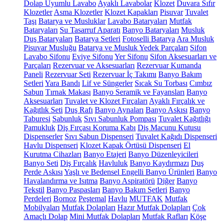
Dolap Uyumlu Lavabo
Ayaklı Lavabolar
Klozet
Duvara Sıfır
Klozetler
Asma Klozetler
Klozet Kapakları
Pisuvar
Tuvalet
Taşı
Batarya ve Musluklar
Lavabo Bataryaları
Mutfak
Bataryaları
Su Tasarruf Aparatı
Banyo Bataryaları
Musluk
Duş Bataryaları
Batarya Setleri
Fotoselli Batarya
Ara Musluk
Pisuvar Musluğu
Batarya ve Musluk Yedek Parçaları
Sifon
Lavabo Sifonu
Eviye Sifonu
Yer Sifonu
Sifon Aksesuarları ve
Parçaları
Rezervuar ve Aksesuarları
Rezervuar Kumanda
Paneli
Rezervuar Seti
Rezervuar İç Takımı
Banyo Bakım
Setleri
Yara Bandı
Lif ve Süngerler
Sıcak Su Torbası
Cımbız
Sabun
Tırnak Makası
Banyo Seramik ve Fayansları
Banyo
Aksesuarları
Tuvalet ve Klozet Fırçaları
Ayaklı Fırçalık ve
Kağıtlık Seti
Duş Rafı
Banyo Aynaları
Banyo Askısı
Banyo
Taburesi
Sabunluk
Sıvı Sabunluk Pompası
Tuvalet Kağıtlığı
Pamukluk
Diş Fırçası Koruma Kabı
Diş Macunu Kutusu
Dispenserler
Sıvı Sabun Dispenseri
Tuvalet Kağıdı Dispenseri
Havlu Dispenseri
Klozet Kapak Örtüsü Dispenseri
El
Kurutma Cihazları
Banyo Etajeri
Banyo Düzenleyicileri
Banyo Seti
Diş Fırçalık
Havluluk
Banyo Kaydırmazı
Duş
Perde Askısı
Yaşlı ve Bedensel Engelli Banyo Ürünleri
Banyo
Havalandırma ve Isıtma
Banyo Aspiratörü
Diğer
Banyo
Tekstil
Banyo Paspasları
Banyo Bakım Setleri
Banyo
Perdeleri
Bornoz
Peştemal
Havlu
MUTFAK
Mutfak
Mobilyaları
Mutfak Dolapları
Hazır Mutfak Dolapları
Çok
Amaçlı Dolap
Mini Mutfak Dolapları
Mutfak Rafları
Köşe