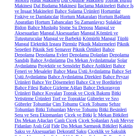
Motoru
Hasat Makinesi
Dal Öğütme Makinesi
Toprak Burgu
Makinesi
Dal Budama Makinesi
İlaçlama Makineleri
Bahçe İş
ve İnşaat Makineleri
Bahçe Sulama Ürünleri
Hortumlar
Fıskiye ve Damlatıcılar
Hortum Makaraları
Hortum Bağlantı
Aparatları
Hortum Tabancaları
Su Zamanlayıcı
Sulaklar
Bidon
Bahçe Musluğu
Şişme Su Deposu
Mangal ve
Aksesuarları
Mangal Aksesuarları
Mangal Kömürü ve
Tutuşturucular
Mangal ve Barbekü
Kömürlü Mangal
Tüplü
Mangal
Elektrikli Izgara
Pürmüz
Piknik Malzemeleri
Piknik
Sepetleri
Piknik Seti
Semaver
Piknik Örtüleri
Bahçe
Depolama
Depolama Evleri
Depolama Dolapları
Depolama
Sandığı
Bahçe Aydınlatma
Dış Mekan Aydınlatmalar
Solar
Aydınlatma
Projektör ve Sensörler
Bahçe Aplikleri
Bahçe
Feneri ve Meşaleler
Bahçe Masa Üstü Aydınlatma
Bahçe Set
Üstü Aydınlatma
Bahçe Aydınlatma Direkleri
Bahçe Peyzaj
Ürünleri
Bahçe Yer Döşemeleri
Bahçe Çit ve Bordürleri
Bahçe Filesi
Bahçe Gizleme Ağları
Bahçe Dekorasyon
Ürünleri
Bahçe Kovaları
Toprak ve Çiçek Bakımı
Bitki
Yetiştirme Ürünleri
Torf ve Topraklar
Gübreler ve Sıvı
Gübreler
Tohumlar
Çim Tohumu
Çiçek Tohumu
Sebze
Tohumları
Bitki Tohumları
Meyve Tohumu
Bitki Besinleri
Sera ve Sera Ekipmanları
Çiçek ve Bitki
İç Mekan Bitkileri
Dış Mekan Ağaçları
Canlı Çiçek
Çiçek Soğanları
Aşılı Meyve
Fidanları
Aşılı Gül
Fide
Dış Mekan Sarmaşık Bitkileri
Kaktüs
Saksı ve Aksesuarları
Dekoratif Saksı
Çiçeklik ve Saksılık