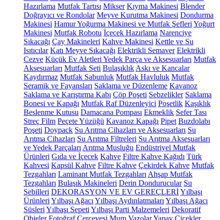
Hazırlama
Mutfak Tartısı
Mikser
Kıyma Makinesi
Blender
Doğrayıcı ve Rondolar
Meyve Kurutma Makinesi
Dondurma
Makinesi
Hamur Yoğurma Makinesi ve Mutfak Şefleri
Yoğurt
Makinesi
Mutfak Robotu
İçecek Hazırlama
Narenciye
Sıkacağı
Çay Makineleri
Kahve Makinesi
Kettle ve Su
Isıtıcılar
Katı Meyve Sıkacağı
Elektrikli Semaver
Elektrikli
Cezve
Küçük Ev Aletleri Yedek Parça ve Aksesuarları
Mutfak
Aksesuarları
Mutfak Seti
Bulaşıklık
Askı ve Kancalar
Kaydırmaz
Mutfak Sabunluk
Mutfak Havluluk
Mutfak
Seramik ve Fayansları
Saklama ve Düzenleme
Kavanoz
Saklama ve Karıştırma Kabı
Çöp Poşeti
Sebzelikler
Saklama
Bonesi ve Kapağı
Mutfak Raf Düzenleyici
Poşetlik
Kaşıklık
Beslenme Kutusu
Damacana Pompası
Ekmeklik
Sefer Tası
Streç Film
Peçete Yüzüğü
Kavanoz Kapağı
Pipet
Buzdolabı
Poşeti
Doypack
Su Arıtma Cihazları ve Aksesuarları
Su
Arıtma Cihazları
Su Arıtma Filtreleri
Su Arıtma Aksesuarları
ve Yedek Parçaları
Arıtma Musluğu
Endüstriyel Mutfak
Ürünleri
Gıda ve İçecek
Kahve
Filtre Kahve Kağıdı
Türk
Kahvesi
Kapsül Kahve
Filtre Kahve
Çekirdek Kahve
Mutfak
Tezgahları
Laminant Mutfak Tezgahları
Ahşap Mutfak
Tezgahları
Bulaşık Makineleri
Derin Dondurucular
Su
Sebilleri
DEKORASYON VE EV GEREÇLERİ
Yılbaşı
Ürünleri
Yılbaşı Ağacı
Yılbaşı Aydınlatmaları
Yılbaşı Ağacı
Süsleri
Yılbaşı Sepeti
Yılbaşı Parti Malzemeleri
Dekoratif
Objeler
Fotoğraf Çerçevesi
Mum
Vazolar
Yapay Çiçekler