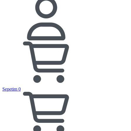
Sepetim
0