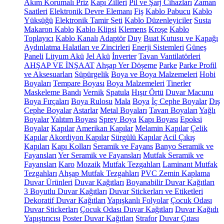
Akım Korumalı Priz
Kapı Zilleri
Pil ve Şarj Cihazları
Zaman
Saatleri
Elektronik Devre Elemanı
Fiş
Kablo Pabucu
Kablo
Yüksüğü
Elektronik Tamir Seti
Kablo Düzenleyiciler
Susta
Makaron Kablo
Kablo Klipsi
Klemens
Kroşe
Kablo
Toplayıcı
Kablo Kanalı
Adaptör
Duy
Buat Kutusu ve Kapağı
Aydınlatma Halatları ve Zincirleri
Enerji Sistemleri
Güneş
Paneli
Lityum Akü
Jel Akü
İnverter
Tavan Vantilatörleri
AHŞAP VE İNŞAAT
Ahşap Yer Döşeme
Parke
Parke Profil
ve Aksesuarları
Süpürgelik
Boya ve Boya Malzemeleri
Hobi
Boyaları
Tempare Boyası
Boya Malzemeleri
Tinerler
Maskeleme Bandı
Vernik
Spatula
Hışır Örtü
Duvar Macunu
Boya Fırçaları
Boya Rulosu
Mala
Boya
İç Cephe Boyalar
Dış
Cephe Boyalar
Astarlar
Metal Boyaları
Tavan Boyaları
Yağlı
Boyalar
Yalıtım Boyası
Sprey Boya
Kapı Boyası
Epoksi
Boyalar
Kapılar
Amerikan Kapılar
Melamin Kapılar
Çelik
Kapılar
Akordiyon Kapılar
Sürgülü Kapılar
Acil Çıkış
Kapıları
Kapı Kolları
Seramik ve Fayans
Banyo Seramik ve
Fayansları
Yer Seramik ve Fayansları
Mutfak Seramik ve
Fayansları
Karo
Mozaik
Mutfak Tezgahları
Laminant Mutfak
Tezgahları
Ahşap Mutfak Tezgahları
PVC Zemin Kaplama
Duvar Ürünleri
Duvar Kağıtları
Boyanabilir Duvar Kağıtları
3 Boyutlu Duvar Kağıtları
Duvar Stickerları ve Etiketleri
Dekoratif Duvar Kağıtları
Yapışkanlı Folyolar
Çocuk Odası
Duvar Stickerları
Çocuk Odası Duvar Kağıtları
Duvar Kağıdı
Yapıştırıcısı
Poster Duvar Kağıtları
Strafor
Duvar Çıtası