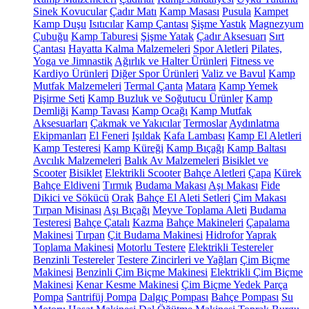
Sinek Kovucular
Çadır Matı
Kamp Masası
Pusula
Kampet
Kamp Duşu
Isıtıcılar
Kamp Çantası
Şişme Yastık
Magnezyum
Çubuğu
Kamp Taburesi
Şişme Yatak
Çadır Aksesuarı
Sırt
Çantası
Hayatta Kalma Malzemeleri
Spor Aletleri
Pilates,
Yoga ve Jimnastik
Ağırlık ve Halter Ürünleri
Fitness ve
Kardiyo Ürünleri
Diğer Spor Ürünleri
Valiz ve Bavul
Kamp
Mutfak Malzemeleri
Termal Çanta
Matara
Kamp Yemek
Pişirme Seti
Kamp Buzluk ve Soğutucu Ürünler
Kamp
Demliği
Kamp Tavası
Kamp Ocağı
Kamp Mutfak
Aksesuarları
Çakmak ve Yakıcılar
Termoslar
Aydınlatma
Ekipmanları
El Feneri
Işıldak
Kafa Lambası
Kamp El Aletleri
Kamp Testeresi
Kamp Küreği
Kamp Bıçağı
Kamp Baltası
Avcılık Malzemeleri
Balık Av Malzemeleri
Bisiklet ve
Scooter
Bisiklet
Elektrikli Scooter
Bahçe Aletleri
Çapa
Kürek
Bahçe Eldiveni
Tırmık
Budama Makası
Aşı Makası
Fide
Dikici ve Sökücü
Orak
Bahçe El Aleti Setleri
Çim Makası
Tırpan Misinası
Aşı Bıçağı
Meyve Toplama Aleti
Budama
Testeresi
Bahçe Çatalı
Kazma
Bahçe Makineleri
Çapalama
Makinesi
Tırpan
Çit Budama Makinesi
Hidrofor
Yaprak
Toplama Makinesi
Motorlu Testere
Elektrikli Testereler
Benzinli Testereler
Testere Zincirleri ve Yağları
Çim Biçme
Makinesi
Benzinli Çim Biçme Makinesi
Elektrikli Çim Biçme
Makinesi
Kenar Kesme Makinesi
Çim Biçme Yedek Parça
Pompa
Santrifüj Pompa
Dalgıç Pompası
Bahçe Pompası
Su