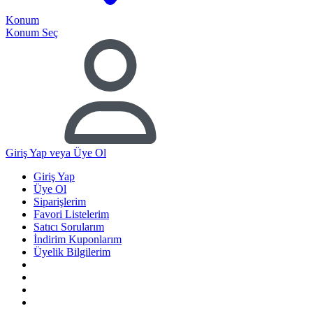
Konum
Konum Seç
Giriş Yap
veya Üye Ol
Giriş Yap
Üye Ol
Siparişlerim
Favori Listelerim
Satıcı Sorularım
İndirim Kuponlarım
Üyelik Bilgilerim