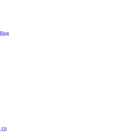
 Blog
ı Ol