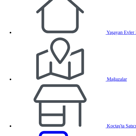
Yaşayan Evler
Mağazalar
Koçtaş'ta Satıc