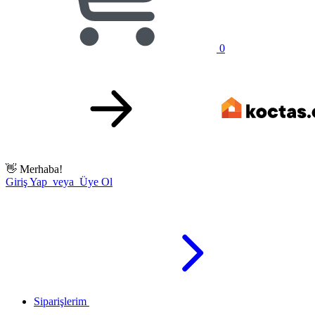
0
👋
Merhaba!
Giriş Yap veya Üye Ol
Siparişlerim