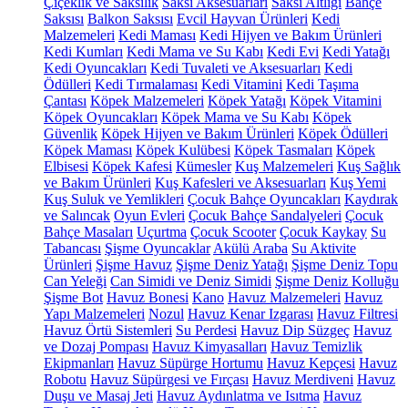
Çiçeklik ve Saksılık
Saksı Aksesuarları
Saksı Altlığı
Bahçe
Saksısı
Balkon Saksısı
Evcil Hayvan Ürünleri
Kedi
Malzemeleri
Kedi Maması
Kedi Hijyen ve Bakım Ürünleri
Kedi Kumları
Kedi Mama ve Su Kabı
Kedi Evi
Kedi Yatağı
Kedi Oyuncakları
Kedi Tuvaleti ve Aksesuarları
Kedi
Ödülleri
Kedi Tırmalaması
Kedi Vitamini
Kedi Taşıma
Çantası
Köpek Malzemeleri
Köpek Yatağı
Köpek Vitamini
Köpek Oyuncakları
Köpek Mama ve Su Kabı
Köpek
Güvenlik
Köpek Hijyen ve Bakım Ürünleri
Köpek Ödülleri
Köpek Maması
Köpek Kulübesi
Köpek Tasmaları
Köpek
Elbisesi
Köpek Kafesi
Kümesler
Kuş Malzemeleri
Kuş Sağlık
ve Bakım Ürünleri
Kuş Kafesleri ve Aksesuarları
Kuş Yemi
Kuş Suluk ve Yemlikleri
Çocuk Bahçe Oyuncakları
Kaydırak
ve Salıncak
Oyun Evleri
Çocuk Bahçe Sandalyeleri
Çocuk
Bahçe Masaları
Uçurtma
Çocuk Scooter
Çocuk Kaykay
Su
Tabancası
Şişme Oyuncaklar
Akülü Araba
Su Aktivite
Ürünleri
Şişme Havuz
Şişme Deniz Yatağı
Şişme Deniz Topu
Can Yeleği
Can Simidi ve Deniz Simidi
Şişme Deniz Kolluğu
Şişme Bot
Havuz Bonesi
Kano
Havuz Malzemeleri
Havuz
Yapı Malzemeleri
Nozul
Havuz Kenar Izgarası
Havuz Filtresi
Havuz Örtü Sistemleri
Su Perdesi
Havuz Dip Süzgeç
Havuz
ve Dozaj Pompası
Havuz Kimyasalları
Havuz Temizlik
Ekipmanları
Havuz Süpürge Hortumu
Havuz Kepçesi
Havuz
Robotu
Havuz Süpürgesi ve Fırçası
Havuz Merdiveni
Havuz
Duşu ve Masaj Jeti
Havuz Aydınlatma ve Isıtma
Havuz