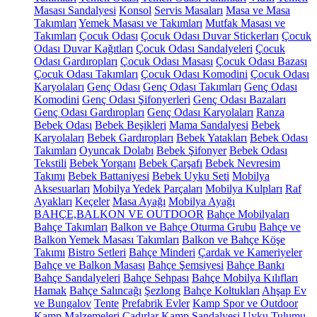
Masası Sandalyesi
Konsol
Servis Masaları
Masa ve Masa
Takımları
Yemek Masası ve Takımları
Mutfak Masası ve
Takımları
Çocuk Odası
Çocuk Odası Duvar Stickerları
Çocuk
Odası Duvar Kağıtları
Çocuk Odası Sandalyeleri
Çocuk
Odası Gardıropları
Çocuk Odası Masası
Çocuk Odası Bazası
Çocuk Odası Takımları
Çocuk Odası Komodini
Çocuk Odası
Karyolaları
Genç Odası
Genç Odası Takımları
Genç Odası
Komodini
Genç Odası Şifonyerleri
Genç Odası Bazaları
Genç Odası Gardıropları
Genç Odası Karyolaları
Ranza
Bebek Odası
Bebek Beşikleri
Mama Sandalyesi
Bebek
Karyolaları
Bebek Gardıropları
Bebek Yatakları
Bebek Odası
Takımları
Oyuncak Dolabı
Bebek Şifonyer
Bebek Odası
Tekstili
Bebek Yorganı
Bebek Çarşafı
Bebek Nevresim
Takımı
Bebek Battaniyesi
Bebek Uyku Seti
Mobilya
Aksesuarları
Mobilya Yedek Parçaları
Mobilya Kulpları
Raf
Ayakları
Keçeler
Masa Ayağı
Mobilya Ayağı
BAHÇE,BALKON VE OUTDOOR
Bahçe Mobilyaları
Bahçe Takımları
Balkon ve Bahçe Oturma Grubu
Bahçe ve
Balkon Yemek Masası Takımları
Balkon ve Bahçe Köşe
Takımı
Bistro Setleri
Bahçe Minderi
Çardak ve Kameriyeler
Bahçe ve Balkon Masası
Bahçe Şemsiyesi
Bahçe Bankı
Bahçe Sandalyeleri
Bahçe Sehpası
Bahçe Mobilya Kılıfları
Hamak
Bahçe Salıncağı
Şezlong
Bahçe Koltukları
Ahşap Ev
ve Bungalov
Tente
Prefabrik Evler
Kamp Spor ve Outdoor
Kamp Malzemeleri
Çadırlar
Kamp Sandalyesi
Uyku Tulumu