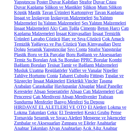
Yapıştırıcısı
Poster Duvar Kağıtları
Strafor
Duvar Çıtası
Duvar Kaplama
Silikon ve Mastikler
Silikon
Mum Silikon
Köpük
Mastik
Tavan Ürünleri
Kartonpiyer
Tavan Kaplama
İnşaat ve İzolasyon
İzolasyon Malzemeleri
Su Yalıtım
Malzemeleri
Isı Yalıtım Malzemeleri
Ses Yalıtım Malzemeleri
İnşaat Malzemeleri
Alçı
Cam Tuğla
Çimento
Beton Harcı
Çatı
Kaplama Malzemeleri
İnşaat Kimyasalları
İnşaat Temizlik
Ürünleri
Lavabo Çözücü
Harç ve Sıva Çözücü
Çok Amaçlı
Temizlik
Yağlayıcı ve Pas Çözücü
Yapı Kimyasalları
Derz
Dolgu
Seramik Yapıştırıcılar
Sıvı Conta
Strafor Yapıştırılar
Plastik Boru ve Ek Parçalar
Boru Bağlantı ve Aksesuarları
Temiz Su Boruları
Atık Su Boruları
PPRC Borular
Kombi
Bağlantı Boruları
Tesisat Tamir ve Bağlantı Malzemeleri
Musluk Uzatma
Regülatörler
Valfler ve Vanalar
Nipeller
Tahliye Hortumu
Conta
Taharet Çubuğu
Fittings
Tıpalar ve
Süzgeçler
İnşaat Makineleri
Elektrikli Vinçler
Taşıma
Arabaları
Caraskallar
Havlupanlar
Ahşaplar
Masif Paneller
Keresteler
Ahşap Seperatörler
Ahşap Çatı Malzemeleri
Çatı
Penceresi
Çatı Merdiveni
Ahşap Merdivenler
Trabzan
Sundurma
Menfezler
Banyo Menfezi
Su Deposu
HIRDAVAT EL ALETLERİ VE OTO
El Aletleri
Lokma ve
Lokma Takımları
Çekiç
El Testereleri
Kesici Grubu
Pense
Tornavida
Seramik ve Sıvacı Aletleri
Mengene ve İşkenceler
Zımbalar ve Aksesuarları
Zımpara ve Eğeler
Anahtarlar
Anahtar Takımları
Alyan Anahtarları
Açık Ağız Anahtar