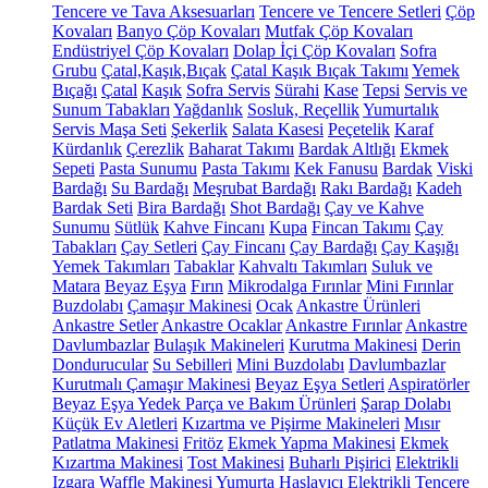
Tencere ve Tava Aksesuarları
Tencere ve Tencere Setleri
Çöp
Kovaları
Banyo Çöp Kovaları
Mutfak Çöp Kovaları
Endüstriyel Çöp Kovaları
Dolap İçi Çöp Kovaları
Sofra
Grubu
Çatal,Kaşık,Bıçak
Çatal Kaşık Bıçak Takımı
Yemek
Bıçağı
Çatal
Kaşık
Sofra Servis
Sürahi
Kase
Tepsi
Servis ve
Sunum Tabakları
Yağdanlık
Sosluk, Reçellik
Yumurtalık
Servis Maşa Seti
Şekerlik
Salata Kasesi
Peçetelik
Karaf
Kürdanlık
Çerezlik
Baharat Takımı
Bardak Altlığı
Ekmek
Sepeti
Pasta Sunumu
Pasta Takımı
Kek Fanusu
Bardak
Viski
Bardağı
Su Bardağı
Meşrubat Bardağı
Rakı Bardağı
Kadeh
Bardak Seti
Bira Bardağı
Shot Bardağı
Çay ve Kahve
Sunumu
Sütlük
Kahve Fincanı
Kupa
Fincan Takımı
Çay
Tabakları
Çay Setleri
Çay Fincanı
Çay Bardağı
Çay Kaşığı
Yemek Takımları
Tabaklar
Kahvaltı Takımları
Suluk ve
Matara
Beyaz Eşya
Fırın
Mikrodalga Fırınlar
Mini Fırınlar
Buzdolabı
Çamaşır Makinesi
Ocak
Ankastre Ürünleri
Ankastre Setler
Ankastre Ocaklar
Ankastre Fırınlar
Ankastre
Davlumbazlar
Bulaşık Makineleri
Kurutma Makinesi
Derin
Dondurucular
Su Sebilleri
Mini Buzdolabı
Davlumbazlar
Kurutmalı Çamaşır Makinesi
Beyaz Eşya Setleri
Aspiratörler
Beyaz Eşya Yedek Parça ve Bakım Ürünleri
Şarap Dolabı
Küçük Ev Aletleri
Kızartma ve Pişirme Makineleri
Mısır
Patlatma Makinesi
Fritöz
Ekmek Yapma Makinesi
Ekmek
Kızartma Makinesi
Tost Makinesi
Buharlı Pişirici
Elektrikli
Izgara
Waffle Makinesi
Yumurta Haşlayıcı
Elektrikli Tencere