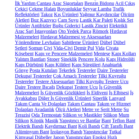
İlk Yardım Çantası
Araç Sigortaları
Benzin Bidonu
Acil Çıkış
Çekici
Çekme Halatı
Boyunluklar
Seyyar Lamba
Trafik
Reflektörleri
Takoz
Kış Ürünleri
Yağmur Kaydırıcılar
Ölçüm
Aletleri
Buz Kazıyıcı
Cam Suyu
Lastik Kar Paleti
Kışlık Set
Ürünler
Antifrizler
Buğu Giderici
Lastik Zinciri
Elektrikli
Araç Şarj İstasyonları
Oto Yedek Parça
Römork
Hırdavat
Malzemeleri
Hırdavat Malzemesi ve Aksesuarları
Yönlendirme Levhaları
Sabitleme Ürünleri
Dübel
Dübel
Setleri
Somun
Çivi
Vida-Çivi
Demir Pul
Vida
Civata
Köşebent
Kapı ve Pencere Malzemeleri
Menteşe
Kapı Kolları
Yalıtım Bantları
Stoper
Sineklik
Pencere Kolu
Kapı Hidroliği
Kapı Dürbünü
Kapı Kilitleri
Kapı Sürgüleri
Anahtarlık
Gönye
Posta Kutuları
Tekerlek
Testereler
Daire Testereler
Dekupaj Testereler
Çok Amaçlı Testereler
Tilki Kuyruğu
Testereler
Testere Aksesuarları
Tilki Kuyruğu Testere Ucu
Daire Testere Bıçağı
Dekupaj Testere Ucu
İş Güvenlik
Malzemeleri
İş Güvenlik Gözlükleri
İş Eldiveni
İş Elbisesi
İş
Ayakkabısı
Diğer İş Güvenlik Ürünleri
Siperlik
Lanyard
Takım Çanta Ve Dolapları
Takım Çantası
Takım ve Hizmet
Dolapları
Avadanlık
Ölçü Aletleri
Metre ve Şerit Metre
Su
Terazisi
Oda Termostatı
Silikon ve Mastikler
Silikon
Mum
Silikon
Köpük
Mastik
Yapıştırıcı ve Bantlar
Bant
Teflon Bant
Elektrik Bandı
Kaydırmaz Bant
Koli Bandı
Çift Taraflı Bant
Alüminyum Bant
İzolasyon Bandı
Yapıştırıcılar
Tutkal
Kimyasal Dübeller
Japon Yapıştırıcıları
Epoksi
Hızlı