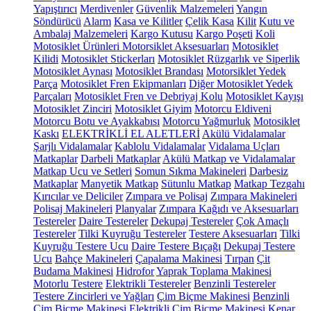
Yapıştırıcı
Merdivenler
Güvenlik Malzemeleri
Yangın
Söndürücü
Alarm
Kasa ve Kilitler
Çelik Kasa
Kilit
Kutu ve
Ambalaj Malzemeleri
Kargo Kutusu
Kargo Poşeti
Koli
Motosiklet Ürünleri
Motorsiklet Aksesuarları
Motosiklet
Kilidi
Motosiklet Stickerları
Motosiklet Rüzgarlık ve Siperlik
Motosiklet Aynası
Motosiklet Brandası
Motorsiklet Yedek
Parça
Motosiklet Fren Ekipmanları
Diğer Motosiklet Yedek
Parçaları
Motosiklet Fren ve Debriyaj Kolu
Motosiklet Kayışı
Motosiklet Zinciri
Motosiklet Giyim
Motorcu Eldiveni
Motorcu Botu ve Ayakkabısı
Motorcu Yağmurluk
Motosiklet
Kaskı
ELEKTRİKLİ EL ALETLERİ
Akülü Vidalamalar
Şarjlı Vidalamalar
Kablolu Vidalamalar
Vidalama Uçları
Matkaplar
Darbeli Matkaplar
Akülü Matkap ve Vidalamalar
Matkap Ucu ve Setleri
Somun Sıkma Makineleri
Darbesiz
Matkaplar
Manyetik Matkap
Sütunlu Matkap
Matkap Tezgahı
Kırıcılar ve Deliciler
Zımpara ve Polisaj
Zımpara Makineleri
Polisaj Makineleri
Planyalar
Zımpara Kağıdı ve Aksesuarları
Testereler
Daire Testereler
Dekupaj Testereler
Çok Amaçlı
Testereler
Tilki Kuyruğu Testereler
Testere Aksesuarları
Tilki
Kuyruğu Testere Ucu
Daire Testere Bıçağı
Dekupaj Testere
Ucu
Bahçe Makineleri
Çapalama Makinesi
Tırpan
Çit
Budama Makinesi
Hidrofor
Yaprak Toplama Makinesi
Motorlu Testere
Elektrikli Testereler
Benzinli Testereler
Testere Zincirleri ve Yağları
Çim Biçme Makinesi
Benzinli
Çim Biçme Makinesi
Elektrikli Çim Biçme Makinesi
Kenar