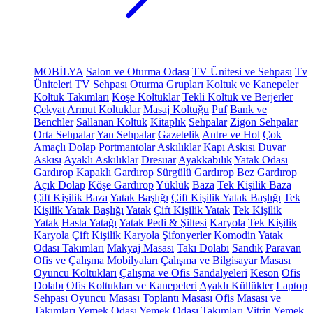
MOBİLYA
Salon ve Oturma Odası
TV Ünitesi ve Sehpası
Tv
Üniteleri
TV Sehpası
Oturma Grupları
Koltuk ve Kanepeler
Koltuk Takımları
Köşe Koltuklar
Tekli Koltuk ve Berjerler
Çekyat
Armut Koltuklar
Masaj Koltuğu
Puf
Bank ve
Benchler
Sallanan Koltuk
Kitaplık
Sehpalar
Zigon Sehpalar
Orta Sehpalar
Yan Sehpalar
Gazetelik
Antre ve Hol
Çok
Amaçlı Dolap
Portmantolar
Askılıklar
Kapı Askısı
Duvar
Askısı
Ayaklı Askılıklar
Dresuar
Ayakkabılık
Yatak Odası
Gardırop
Kapaklı Gardırop
Sürgülü Gardırop
Bez Gardırop
Açık Dolap
Köşe Gardırop
Yüklük
Baza
Tek Kişilik Baza
Çift Kişilik Baza
Yatak Başlığı
Çift Kişilik Yatak Başlığı
Tek
Kişilik Yatak Başlığı
Yatak
Çift Kişilik Yatak
Tek Kişilik
Yatak
Hasta Yatağı
Yatak Pedi & Şiltesi
Karyola
Tek Kişilik
Karyola
Çift Kişilik Karyola
Şifonyerler
Komodin
Yatak
Odası Takımları
Makyaj Masası
Takı Dolabı
Sandık
Paravan
Ofis ve Çalışma Mobilyaları
Çalışma ve Bilgisayar Masası
Oyuncu Koltukları
Çalışma ve Ofis Sandalyeleri
Keson
Ofis
Dolabı
Ofis Koltukları ve Kanepeleri
Ayaklı Küllükler
Laptop
Sehpası
Oyuncu Masası
Toplantı Masası
Ofis Masası ve
Takımları
Yemek Odası
Yemek Odası Takımları
Vitrin
Yemek