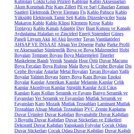
Kabloları
Çoklu Grup Prizleri
Kablolar
Kablo Aksesuarları
Akım Korumalı Priz
Kapı Zilleri
Pil ve Şarj Cihazları
Zaman
Saatleri
Elektronik Devre Elemanı
Fiş
Kablo Pabucu
Kablo
Yüksüğü
Elektronik Tamir Seti
Kablo Düzenleyiciler
Susta
Makaron Kablo
Kablo Klipsi
Klemens
Kroşe
Kablo
Toplayıcı
Kablo Kanalı
Adaptör
Duy
Buat Kutusu ve Kapağı
Aydınlatma Halatları ve Zincirleri
Enerji Sistemleri
Güneş
Paneli
Lityum Akü
Jel Akü
İnverter
Tavan Vantilatörleri
AHŞAP VE İNŞAAT
Ahşap Yer Döşeme
Parke
Parke Profil
ve Aksesuarları
Süpürgelik
Boya ve Boya Malzemeleri
Hobi
Boyaları
Tempare Boyası
Boya Malzemeleri
Tinerler
Maskeleme Bandı
Vernik
Spatula
Hışır Örtü
Duvar Macunu
Boya Fırçaları
Boya Rulosu
Mala
Boya
İç Cephe Boyalar
Dış
Cephe Boyalar
Astarlar
Metal Boyaları
Tavan Boyaları
Yağlı
Boyalar
Yalıtım Boyası
Sprey Boya
Kapı Boyası
Epoksi
Boyalar
Kapılar
Amerikan Kapılar
Melamin Kapılar
Çelik
Kapılar
Akordiyon Kapılar
Sürgülü Kapılar
Acil Çıkış
Kapıları
Kapı Kolları
Seramik ve Fayans
Banyo Seramik ve
Fayansları
Yer Seramik ve Fayansları
Mutfak Seramik ve
Fayansları
Karo
Mozaik
Mutfak Tezgahları
Laminant Mutfak
Tezgahları
Ahşap Mutfak Tezgahları
PVC Zemin Kaplama
Duvar Ürünleri
Duvar Kağıtları
Boyanabilir Duvar Kağıtları
3 Boyutlu Duvar Kağıtları
Duvar Stickerları ve Etiketleri
Dekoratif Duvar Kağıtları
Yapışkanlı Folyolar
Çocuk Odası
Duvar Stickerları
Çocuk Odası Duvar Kağıtları
Duvar Kağıdı