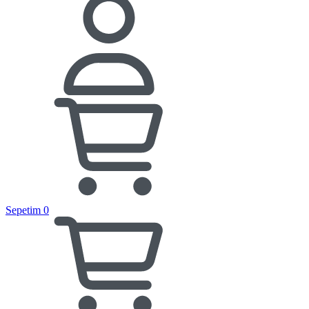
Sepetim
0