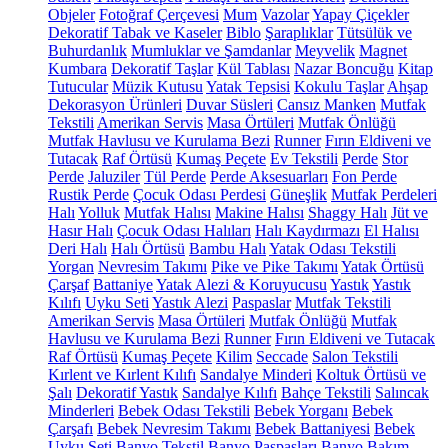
Objeler
Fotoğraf Çerçevesi
Mum
Vazolar
Yapay Çiçekler
Dekoratif Tabak ve Kaseler
Biblo
Şaraplıklar
Tütsülük ve
Buhurdanlık
Mumluklar ve Şamdanlar
Meyvelik
Magnet
Kumbara
Dekoratif Taşlar
Kül Tablası
Nazar Boncuğu
Kitap
Tutucular
Müzik Kutusu
Yatak Tepsisi
Kokulu Taşlar
Ahşap
Dekorasyon Ürünleri
Duvar Süsleri
Cansız Manken
Mutfak
Tekstili
Amerikan Servis
Masa Örtüleri
Mutfak Önlüğü
Mutfak Havlusu ve Kurulama Bezi
Runner
Fırın Eldiveni ve
Tutacak
Raf Örtüsü
Kumaş Peçete
Ev Tekstili
Perde
Stor
Perde
Jaluziler
Tül Perde
Perde Aksesuarları
Fon Perde
Rustik Perde
Çocuk Odası Perdesi
Güneşlik
Mutfak Perdeleri
Halı
Yolluk
Mutfak Halısı
Makine Halısı
Shaggy Halı
Jüt ve
Hasır Halı
Çocuk Odası Halıları
Halı Kaydırmazı
El Halısı
Deri Halı
Halı Örtüsü
Bambu Halı
Yatak Odası Tekstili
Yorgan
Nevresim Takımı
Pike ve Pike Takımı
Yatak Örtüsü
Çarşaf
Battaniye
Yatak Alezi & Koruyucusu
Yastık
Yastık
Kılıfı
Uyku Seti
Yastık Alezi
Paspaslar
Mutfak Tekstili
Amerikan Servis
Masa Örtüleri
Mutfak Önlüğü
Mutfak
Havlusu ve Kurulama Bezi
Runner
Fırın Eldiveni ve Tutacak
Raf Örtüsü
Kumaş Peçete
Kilim
Seccade
Salon Tekstili
Kırlent ve Kırlent Kılıfı
Sandalye Minderi
Koltuk Örtüsü ve
Şalı
Dekoratif Yastık
Sandalye Kılıfı
Bahçe Tekstili
Salıncak
Minderleri
Bebek Odası Tekstili
Bebek Yorganı
Bebek
Çarşafı
Bebek Nevresim Takımı
Bebek Battaniyesi
Bebek
Uyku Seti
Banyo Tekstil
Banyo Paspasları
Banyo Bakım