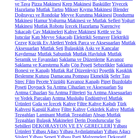
ve Tava
Pizza Makinesi
Krep Makinesi
Basküller
Yiyecek
Hazırlama
Mutfak Tartısı
Mikser
Kıyma Makinesi
Blender
Doğrayıcı ve Rondolar
Meyve Kurutma Makinesi
Dondurma
Makinesi
Hamur Yoğurma Makinesi ve Mutfak Şefleri
Yoğurt
Makinesi
Mutfak Robotu
İçecek Hazırlama
Narenciye
Sıkacağı
Çay Makineleri
Kahve Makinesi
Kettle ve Su
Isıtıcılar
Katı Meyve Sıkacağı
Elektrikli Semaver
Elektrikli
Cezve
Küçük Ev Aletleri Yedek Parça ve Aksesuarları
Mutfak
Aksesuarları
Mutfak Seti
Bulaşıklık
Askı ve Kancalar
Kaydırmaz
Mutfak Sabunluk
Mutfak Havluluk
Mutfak
Seramik ve Fayansları
Saklama ve Düzenleme
Kavanoz
Saklama ve Karıştırma Kabı
Çöp Poşeti
Sebzelikler
Saklama
Bonesi ve Kapağı
Mutfak Raf Düzenleyici
Poşetlik
Kaşıklık
Beslenme Kutusu
Damacana Pompası
Ekmeklik
Sefer Tası
Streç Film
Peçete Yüzüğü
Kavanoz Kapağı
Pipet
Buzdolabı
Poşeti
Doypack
Su Arıtma Cihazları ve Aksesuarları
Su
Arıtma Cihazları
Su Arıtma Filtreleri
Su Arıtma Aksesuarları
ve Yedek Parçaları
Arıtma Musluğu
Endüstriyel Mutfak
Ürünleri
Gıda ve İçecek
Kahve
Filtre Kahve Kağıdı
Türk
Kahvesi
Kapsül Kahve
Filtre Kahve
Çekirdek Kahve
Mutfak
Tezgahları
Laminant Mutfak Tezgahları
Ahşap Mutfak
Tezgahları
Bulaşık Makineleri
Derin Dondurucular
Su
Sebilleri
DEKORASYON VE EV GEREÇLERİ
Yılbaşı
Ürünleri
Yılbaşı Ağacı
Yılbaşı Aydınlatmaları
Yılbaşı Ağacı
Süsleri
Yılbaşı Sepeti
Yılbaşı Parti Malzemeleri
Dekoratif