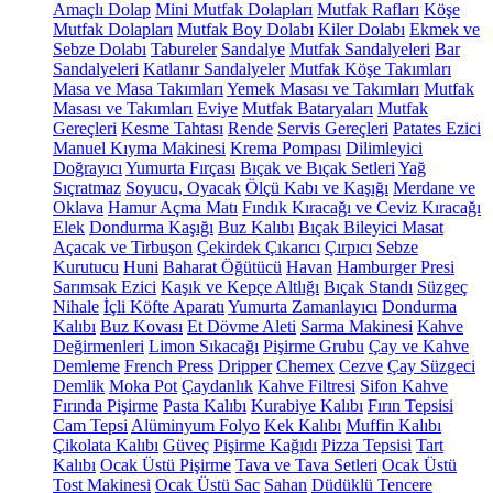
Amaçlı Dolap
Mini Mutfak Dolapları
Mutfak Rafları
Köşe
Mutfak Dolapları
Mutfak Boy Dolabı
Kiler Dolabı
Ekmek ve
Sebze Dolabı
Tabureler
Sandalye
Mutfak Sandalyeleri
Bar
Sandalyeleri
Katlanır Sandalyeler
Mutfak Köşe Takımları
Masa ve Masa Takımları
Yemek Masası ve Takımları
Mutfak
Masası ve Takımları
Eviye
Mutfak Bataryaları
Mutfak
Gereçleri
Kesme Tahtası
Rende
Servis Gereçleri
Patates Ezici
Manuel Kıyma Makinesi
Krema Pompası
Dilimleyici
Doğrayıcı
Yumurta Fırçası
Bıçak ve Bıçak Setleri
Yağ
Sıçratmaz
Soyucu, Oyacak
Ölçü Kabı ve Kaşığı
Merdane ve
Oklava
Hamur Açma Matı
Fındık Kıracağı ve Ceviz Kıracağı
Elek
Dondurma Kaşığı
Buz Kalıbı
Bıçak Bileyici Masat
Açacak ve Tirbuşon
Çekirdek Çıkarıcı
Çırpıcı
Sebze
Kurutucu
Huni
Baharat Öğütücü
Havan
Hamburger Presi
Sarımsak Ezici
Kaşık ve Kepçe Altlığı
Bıçak Standı
Süzgeç
Nihale
İçli Köfte Aparatı
Yumurta Zamanlayıcı
Dondurma
Kalıbı
Buz Kovası
Et Dövme Aleti
Sarma Makinesi
Kahve
Değirmenleri
Limon Sıkacağı
Pişirme Grubu
Çay ve Kahve
Demleme
French Press
Dripper
Chemex
Cezve
Çay Süzgeci
Demlik
Moka Pot
Çaydanlık
Kahve Filtresi
Sifon Kahve
Fırında Pişirme
Pasta Kalıbı
Kurabiye Kalıbı
Fırın Tepsisi
Cam Tepsi
Alüminyum Folyo
Kek Kalıbı
Muffin Kalıbı
Çikolata Kalıbı
Güveç
Pişirme Kağıdı
Pizza Tepsisi
Tart
Kalıbı
Ocak Üstü Pişirme
Tava ve Tava Setleri
Ocak Üstü
Tost Makinesi
Ocak Üstü Sac
Sahan
Düdüklü Tencere