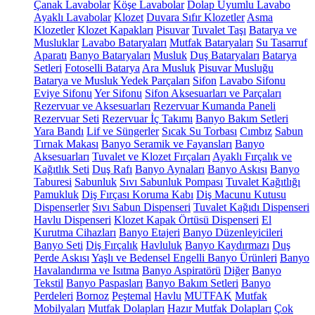
Çanak Lavabolar
Köşe Lavabolar
Dolap Uyumlu Lavabo
Ayaklı Lavabolar
Klozet
Duvara Sıfır Klozetler
Asma
Klozetler
Klozet Kapakları
Pisuvar
Tuvalet Taşı
Batarya ve
Musluklar
Lavabo Bataryaları
Mutfak Bataryaları
Su Tasarruf
Aparatı
Banyo Bataryaları
Musluk
Duş Bataryaları
Batarya
Setleri
Fotoselli Batarya
Ara Musluk
Pisuvar Musluğu
Batarya ve Musluk Yedek Parçaları
Sifon
Lavabo Sifonu
Eviye Sifonu
Yer Sifonu
Sifon Aksesuarları ve Parçaları
Rezervuar ve Aksesuarları
Rezervuar Kumanda Paneli
Rezervuar Seti
Rezervuar İç Takımı
Banyo Bakım Setleri
Yara Bandı
Lif ve Süngerler
Sıcak Su Torbası
Cımbız
Sabun
Tırnak Makası
Banyo Seramik ve Fayansları
Banyo
Aksesuarları
Tuvalet ve Klozet Fırçaları
Ayaklı Fırçalık ve
Kağıtlık Seti
Duş Rafı
Banyo Aynaları
Banyo Askısı
Banyo
Taburesi
Sabunluk
Sıvı Sabunluk Pompası
Tuvalet Kağıtlığı
Pamukluk
Diş Fırçası Koruma Kabı
Diş Macunu Kutusu
Dispenserler
Sıvı Sabun Dispenseri
Tuvalet Kağıdı Dispenseri
Havlu Dispenseri
Klozet Kapak Örtüsü Dispenseri
El
Kurutma Cihazları
Banyo Etajeri
Banyo Düzenleyicileri
Banyo Seti
Diş Fırçalık
Havluluk
Banyo Kaydırmazı
Duş
Perde Askısı
Yaşlı ve Bedensel Engelli Banyo Ürünleri
Banyo
Havalandırma ve Isıtma
Banyo Aspiratörü
Diğer
Banyo
Tekstil
Banyo Paspasları
Banyo Bakım Setleri
Banyo
Perdeleri
Bornoz
Peştemal
Havlu
MUTFAK
Mutfak
Mobilyaları
Mutfak Dolapları
Hazır Mutfak Dolapları
Çok