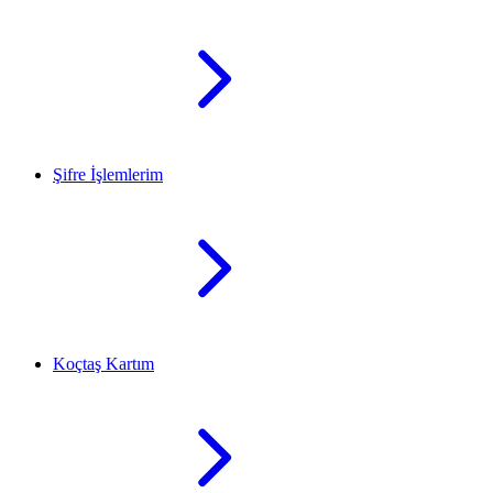
Şifre İşlemlerim
Koçtaş Kartım