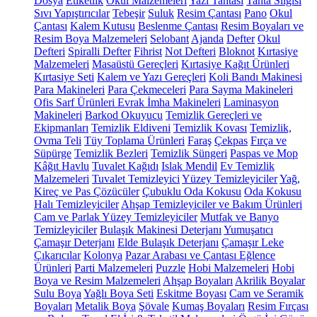
Dosya
Etiketlik
Okul Malzemeleri
Yazı Tahtası
Tahta Silgisi
Sıvı Yapıştırıcılar
Tebeşir
Suluk
Resim Çantası
Pano
Okul
Çantası
Kalem Kutusu
Beslenme Çantası
Resim Boyaları ve
Resim Boya Malzemeleri
Selobant
Ajanda
Defter
Okul
Defteri
Spiralli Defter
Fihrist
Not Defteri
Bloknot
Kırtasiye
Malzemeleri
Masaüstü Gereçleri
Kırtasiye Kağıt Ürünleri
Kırtasiye Seti
Kalem ve Yazı Gereçleri
Koli Bandı Makinesi
Para Makineleri
Para Çekmeceleri
Para Sayma Makineleri
Ofis Sarf Ürünleri
Evrak İmha Makineleri
Laminasyon
Makineleri
Barkod Okuyucu
Temizlik Gereçleri ve
Ekipmanları
Temizlik Eldiveni
Temizlik Kovası
Temizlik,
Ovma Teli
Tüy Toplama Ürünleri
Faraş
Çekpas
Fırça ve
Süpürge
Temizlik Bezleri
Temizlik Süngeri
Paspas ve Mop
Kâğıt Havlu
Tuvalet Kağıdı
Islak Mendil
Ev Temizlik
Malzemeleri
Tuvalet Temizleyici
Yüzey Temizleyiciler
Yağ,
Kireç ve Pas Çözücüler
Çubuklu Oda Kokusu
Oda Kokusu
Halı Temizleyiciler
Ahşap Temizleyiciler ve Bakım Ürünleri
Cam ve Parlak Yüzey Temizleyiciler
Mutfak ve Banyo
Temizleyiciler
Bulaşık Makinesi Deterjanı
Yumuşatıcı
Çamaşır Deterjanı
Elde Bulaşık Deterjanı
Çamaşır Leke
Çıkarıcılar
Kolonya
Pazar Arabası ve Çantası
Eğlence
Ürünleri
Parti Malzemeleri
Puzzle
Hobi Malzemeleri
Hobi
Boya ve Resim Malzemeleri
Ahşap Boyaları
Akrilik Boyalar
Sulu Boya
Yağlı Boya Seti
Eskitme Boyası
Cam ve Seramik
Boyaları
Metalik Boya
Şövale
Kumaş Boyaları
Resim Fırçası