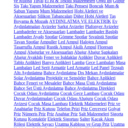
ve Rulosu
Tuval
El İşi & Tekstil Malzemeleri
Örgü İpi
Güpür
Şiş
Takı Yapım Malzemeleri
Takı Pensesi
Boncuk
Mum &
Sabun Yapımı
Mum Malzemeleri
Hobi Aletleri ve
Aksesuarları
Silikon Tabancaları
Diğer Hobi Aletleri
Taş
Boyama & Mozaik
AYDINLATMA VE ELEKTRİK
Ev
Aydınlatmaları
Avizeler
Sarkıt Avizeler
Plafonyer Avizeler
Lambaderler ve Aksesuarları
Lambader
Lambader Başlığı
Lambader Ayağı
Spotlar
Gömme Spotlar
Sıvaüstü Spotlar
Tavan Spotlar
Ampuller
Led Ampul
Halojen Ampul
Tasarruflu Ampul
Rustik Ampul
Akıllı Ampul
Floresan
Ampul
Abajurlar ve Aksesuarları
Abajur
Abajur Şapkaları
Abajur Ayaklığı
Fener ve Işıldaklar
Aplikler
Duvar Aplikleri
Tablo Aplikleri
Banyo Aplikleri
Lamba
Gece Lambaları
Masa
Lambaları
Led Şerit
Armatür
Led Armatür
Led Panel
Tezgah
Altı Aydınlatma
Bahçe Aydınlatma
Dış Mekan Aydınlatmalar
Solar Aydınlatma
Projektör ve Sensörler
Bahçe Aplikleri
Bahçe Feneri ve Meşaleler
Bahçe Masa Üstü Aydınlatma
Bahçe Set Üstü Aydınlatma
Bahçe Aydınlatma Direkleri
Çocuk Odası Aydınlatma
Çocuk Gece Lambası
Çocuk Odası
Duvar Aydınlatmaları
Çocuk Odası Abajuru
Çocuk Odası
Avizesi
Çocuk Masa Lambası
Elektrik Malzemeleri
Priz ve
Anahtarlar
Priz Kutusu
Telefon Prizi
Priz Çerçevesi
Golyat
Priz
Nümeris Priz
Priz
Anahtar Priz
Şalt Malzemeleri
Sigorta
Kutusu
Kontaktör
Elektrik Sigortası
Şalter
Kaçak Akım
Rölesi
Elektrik Sayacı
Uzatma Kablosu ve Grup Priz
Uzatma