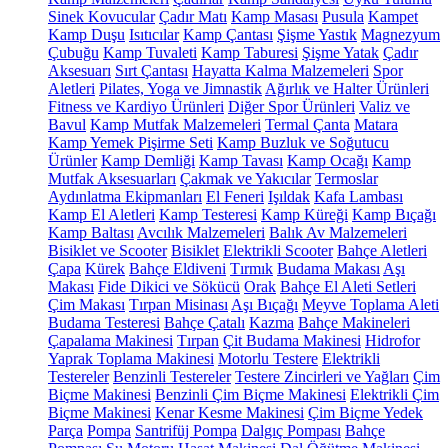
Sinek Kovucular
Çadır Matı
Kamp Masası
Pusula
Kampet
Kamp Duşu
Isıtıcılar
Kamp Çantası
Şişme Yastık
Magnezyum
Çubuğu
Kamp Tuvaleti
Kamp Taburesi
Şişme Yatak
Çadır
Aksesuarı
Sırt Çantası
Hayatta Kalma Malzemeleri
Spor
Aletleri
Pilates, Yoga ve Jimnastik
Ağırlık ve Halter Ürünleri
Fitness ve Kardiyo Ürünleri
Diğer Spor Ürünleri
Valiz ve
Bavul
Kamp Mutfak Malzemeleri
Termal Çanta
Matara
Kamp Yemek Pişirme Seti
Kamp Buzluk ve Soğutucu
Ürünler
Kamp Demliği
Kamp Tavası
Kamp Ocağı
Kamp
Mutfak Aksesuarları
Çakmak ve Yakıcılar
Termoslar
Aydınlatma Ekipmanları
El Feneri
Işıldak
Kafa Lambası
Kamp El Aletleri
Kamp Testeresi
Kamp Küreği
Kamp Bıçağı
Kamp Baltası
Avcılık Malzemeleri
Balık Av Malzemeleri
Bisiklet ve Scooter
Bisiklet
Elektrikli Scooter
Bahçe Aletleri
Çapa
Kürek
Bahçe Eldiveni
Tırmık
Budama Makası
Aşı
Makası
Fide Dikici ve Sökücü
Orak
Bahçe El Aleti Setleri
Çim Makası
Tırpan Misinası
Aşı Bıçağı
Meyve Toplama Aleti
Budama Testeresi
Bahçe Çatalı
Kazma
Bahçe Makineleri
Çapalama Makinesi
Tırpan
Çit Budama Makinesi
Hidrofor
Yaprak Toplama Makinesi
Motorlu Testere
Elektrikli
Testereler
Benzinli Testereler
Testere Zincirleri ve Yağları
Çim
Biçme Makinesi
Benzinli Çim Biçme Makinesi
Elektrikli Çim
Biçme Makinesi
Kenar Kesme Makinesi
Çim Biçme Yedek
Parça
Pompa
Santrifüj Pompa
Dalgıç Pompası
Bahçe