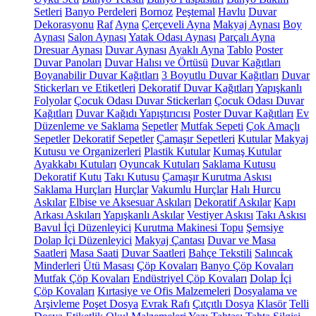
Setleri
Banyo Perdeleri
Bornoz
Peştemal
Havlu
Duvar
Dekorasyonu
Raf
Ayna
Çerçeveli Ayna
Makyaj Aynası
Boy
Aynası
Salon Aynası
Yatak Odası Aynası
Parçalı Ayna
Dresuar Aynası
Duvar Aynası
Ayaklı Ayna
Tablo
Poster
Duvar Panoları
Duvar Halısı ve Örtüsü
Duvar Kağıtları
Boyanabilir Duvar Kağıtları
3 Boyutlu Duvar Kağıtları
Duvar
Stickerları ve Etiketleri
Dekoratif Duvar Kağıtları
Yapışkanlı
Folyolar
Çocuk Odası Duvar Stickerları
Çocuk Odası Duvar
Kağıtları
Duvar Kağıdı Yapıştırıcısı
Poster Duvar Kağıtları
Ev
Düzenleme ve Saklama
Sepetler
Mutfak Sepeti
Çok Amaçlı
Sepetler
Dekoratif Sepetler
Çamaşır Sepetleri
Kutular
Makyaj
Kutusu ve Organizerleri
Plastik Kutular
Kumaş Kutular
Ayakkabı Kutuları
Oyuncak Kutuları
Saklama Kutusu
Dekoratif Kutu
Takı Kutusu
Çamaşır Kurutma Askısı
Saklama Hurçları
Hurçlar
Vakumlu Hurçlar
Halı Hurcu
Askılar
Elbise ve Aksesuar Askıları
Dekoratif Askılar
Kapı
Arkası Askıları
Yapışkanlı Askılar
Vestiyer Askısı
Takı Askısı
Bavul İçi Düzenleyici
Kurutma Makinesi Topu
Şemsiye
Dolap İçi Düzenleyici
Makyaj Çantası
Duvar ve Masa
Saatleri
Masa Saati
Duvar Saatleri
Bahçe Tekstili
Salıncak
Minderleri
Ütü Masası
Çöp Kovaları
Banyo Çöp Kovaları
Mutfak Çöp Kovaları
Endüstriyel Çöp Kovaları
Dolap İçi
Çöp Kovaları
Kırtasiye ve Ofis Malzemeleri
Dosyalama ve
Arşivleme
Poşet Dosya
Evrak Rafı
Çıtçıtlı Dosya
Klasör
Telli