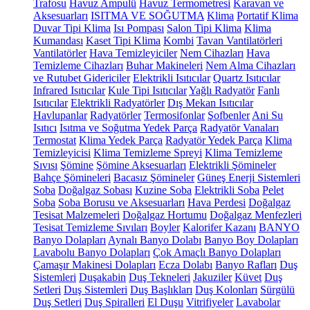
Trafosu
Havuz Ampulü
Havuz Termometresi
Karavan ve
Aksesuarları
ISITMA VE SOĞUTMA
Klima
Portatif Klima
Duvar Tipi Klima
Isı Pompası
Salon Tipi Klima
Klima
Kumandası
Kaset Tipi Klima
Kombi
Tavan Vantilatörleri
Vantilatörler
Hava Temizleyiciler
Nem Cihazları
Hava
Temizleme Cihazları
Buhar Makineleri
Nem Alma Cihazları
ve Rutubet Gidericiler
Elektrikli Isıtıcılar
Quartz Isıtıcılar
Infrared Isıtıcılar
Kule Tipi Isıtıcılar
Yağlı Radyatör
Fanlı
Isıtıcılar
Elektrikli Radyatörler
Dış Mekan Isıtıcılar
Havlupanlar
Radyatörler
Termosifonlar
Şofbenler
Ani Su
Isıtıcı
Isıtma ve Soğutma Yedek Parça
Radyatör Vanaları
Termostat
Klima Yedek Parça
Radyatör Yedek Parça
Klima
Temizleyicisi
Klima Temizleme Spreyi
Klima Temizleme
Sıvısı
Şömine
Şömine Aksesuarları
Elektrikli Şömineler
Bahçe Şömineleri
Bacasız Şömineler
Güneş Enerji Sistemleri
Soba
Doğalgaz Sobası
Kuzine Soba
Elektrikli Soba
Pelet
Soba
Soba Borusu ve Aksesuarları
Hava Perdesi
Doğalgaz
Tesisat Malzemeleri
Doğalgaz Hortumu
Doğalgaz Menfezleri
Tesisat Temizleme Sıvıları
Boyler
Kalorifer Kazanı
BANYO
Banyo Dolapları
Aynalı Banyo Dolabı
Banyo Boy Dolapları
Lavabolu Banyo Dolapları
Çok Amaçlı Banyo Dolapları
Çamaşır Makinesi Dolapları
Ecza Dolabı
Banyo Rafları
Duş
Sistemleri
Duşakabin
Duş Tekneleri
Jakuziler
Küvet
Duş
Setleri
Duş Sistemleri
Duş Başlıkları
Duş Kolonları
Sürgülü
Duş Setleri
Duş Spiralleri
El Duşu
Vitrifiyeler
Lavabolar