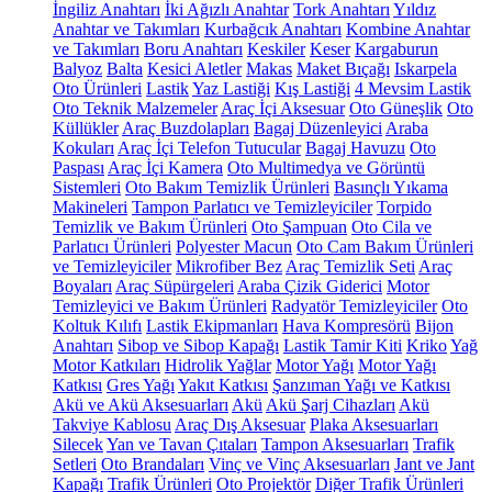
İngiliz Anahtarı
İki Ağızlı Anahtar
Tork Anahtarı
Yıldız
Anahtar ve Takımları
Kurbağcık Anahtarı
Kombine Anahtar
ve Takımları
Boru Anahtarı
Keskiler
Keser
Kargaburun
Balyoz
Balta
Kesici Aletler
Makas
Maket Bıçağı
Iskarpela
Oto Ürünleri
Lastik
Yaz Lastiği
Kış Lastiği
4 Mevsim Lastik
Oto Teknik Malzemeler
Araç İçi Aksesuar
Oto Güneşlik
Oto
Küllükler
Araç Buzdolapları
Bagaj Düzenleyici
Araba
Kokuları
Araç İçi Telefon Tutucular
Bagaj Havuzu
Oto
Paspası
Araç İçi Kamera
Oto Multimedya ve Görüntü
Sistemleri
Oto Bakım Temizlik Ürünleri
Basınçlı Yıkama
Makineleri
Tampon Parlatıcı ve Temizleyiciler
Torpido
Temizlik ve Bakım Ürünleri
Oto Şampuan
Oto Cila ve
Parlatıcı Ürünleri
Polyester Macun
Oto Cam Bakım Ürünleri
ve Temizleyiciler
Mikrofiber Bez
Araç Temizlik Seti
Araç
Boyaları
Araç Süpürgeleri
Araba Çizik Giderici
Motor
Temizleyici ve Bakım Ürünleri
Radyatör Temizleyiciler
Oto
Koltuk Kılıfı
Lastik Ekipmanları
Hava Kompresörü
Bijon
Anahtarı
Sibop ve Sibop Kapağı
Lastik Tamir Kiti
Kriko
Yağ
Motor Katkıları
Hidrolik Yağlar
Motor Yağı
Motor Yağı
Katkısı
Gres Yağı
Yakıt Katkısı
Şanzıman Yağı ve Katkısı
Akü ve Akü Aksesuarları
Akü
Akü Şarj Cihazları
Akü
Takviye Kablosu
Araç Dış Aksesuar
Plaka Aksesuarları
Silecek
Yan ve Tavan Çıtaları
Tampon Aksesuarları
Trafik
Setleri
Oto Brandaları
Vinç ve Vinç Aksesuarları
Jant ve Jant
Kapağı
Trafik Ürünleri
Oto Projektör
Diğer Trafik Ürünleri