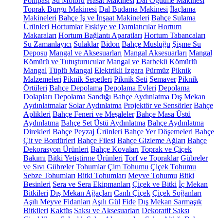
Pompası
Su Motoru
Hasat Makinesi
Dal Öğütme Makinesi
Toprak Burgu Makinesi
Dal Budama Makinesi
İlaçlama
Makineleri
Bahçe İş ve İnşaat Makineleri
Bahçe Sulama
Ürünleri
Hortumlar
Fıskiye ve Damlatıcılar
Hortum
Makaraları
Hortum Bağlantı Aparatları
Hortum Tabancaları
Su Zamanlayıcı
Sulaklar
Bidon
Bahçe Musluğu
Şişme Su
Deposu
Mangal ve Aksesuarları
Mangal Aksesuarları
Mangal
Kömürü ve Tutuşturucular
Mangal ve Barbekü
Kömürlü
Mangal
Tüplü Mangal
Elektrikli Izgara
Pürmüz
Piknik
Malzemeleri
Piknik Sepetleri
Piknik Seti
Semaver
Piknik
Örtüleri
Bahçe Depolama
Depolama Evleri
Depolama
Dolapları
Depolama Sandığı
Bahçe Aydınlatma
Dış Mekan
Aydınlatmalar
Solar Aydınlatma
Projektör ve Sensörler
Bahçe
Aplikleri
Bahçe Feneri ve Meşaleler
Bahçe Masa Üstü
Aydınlatma
Bahçe Set Üstü Aydınlatma
Bahçe Aydınlatma
Direkleri
Bahçe Peyzaj Ürünleri
Bahçe Yer Döşemeleri
Bahçe
Çit ve Bordürleri
Bahçe Filesi
Bahçe Gizleme Ağları
Bahçe
Dekorasyon Ürünleri
Bahçe Kovaları
Toprak ve Çiçek
Bakımı
Bitki Yetiştirme Ürünleri
Torf ve Topraklar
Gübreler
ve Sıvı Gübreler
Tohumlar
Çim Tohumu
Çiçek Tohumu
Sebze Tohumları
Bitki Tohumları
Meyve Tohumu
Bitki
Besinleri
Sera ve Sera Ekipmanları
Çiçek ve Bitki
İç Mekan
Bitkileri
Dış Mekan Ağaçları
Canlı Çiçek
Çiçek Soğanları
Aşılı Meyve Fidanları
Aşılı Gül
Fide
Dış Mekan Sarmaşık
Bitkileri
Kaktüs
Saksı ve Aksesuarları
Dekoratif Saksı