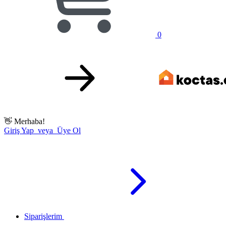
0
👋
Merhaba!
Giriş Yap veya Üye Ol
Siparişlerim