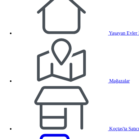
Yaşayan Evler
Mağazalar
Koçtaş'ta Satıc