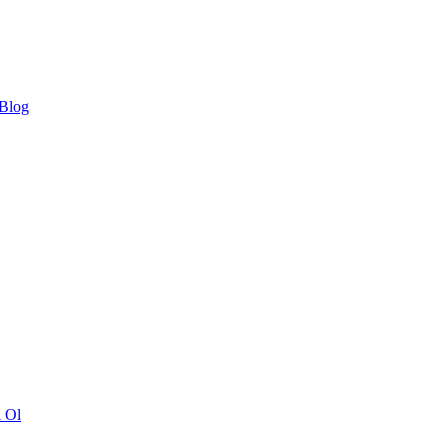
 Blog
ı Ol