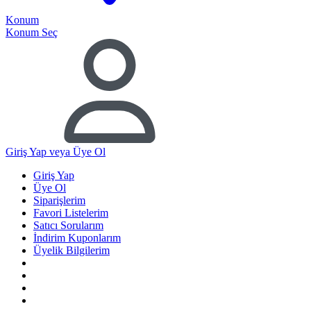
Konum
Konum Seç
Giriş Yap
veya Üye Ol
Giriş Yap
Üye Ol
Siparişlerim
Favori Listelerim
Satıcı Sorularım
İndirim Kuponlarım
Üyelik Bilgilerim