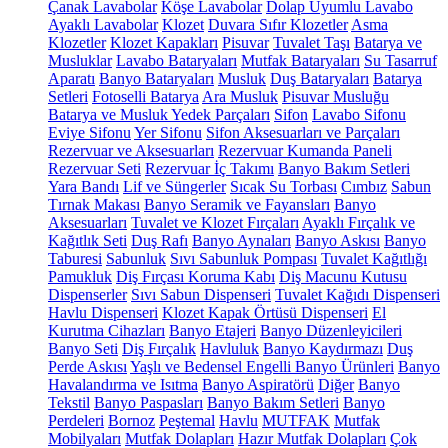
Çanak Lavabolar
Köşe Lavabolar
Dolap Uyumlu Lavabo
Ayaklı Lavabolar
Klozet
Duvara Sıfır Klozetler
Asma
Klozetler
Klozet Kapakları
Pisuvar
Tuvalet Taşı
Batarya ve
Musluklar
Lavabo Bataryaları
Mutfak Bataryaları
Su Tasarruf
Aparatı
Banyo Bataryaları
Musluk
Duş Bataryaları
Batarya
Setleri
Fotoselli Batarya
Ara Musluk
Pisuvar Musluğu
Batarya ve Musluk Yedek Parçaları
Sifon
Lavabo Sifonu
Eviye Sifonu
Yer Sifonu
Sifon Aksesuarları ve Parçaları
Rezervuar ve Aksesuarları
Rezervuar Kumanda Paneli
Rezervuar Seti
Rezervuar İç Takımı
Banyo Bakım Setleri
Yara Bandı
Lif ve Süngerler
Sıcak Su Torbası
Cımbız
Sabun
Tırnak Makası
Banyo Seramik ve Fayansları
Banyo
Aksesuarları
Tuvalet ve Klozet Fırçaları
Ayaklı Fırçalık ve
Kağıtlık Seti
Duş Rafı
Banyo Aynaları
Banyo Askısı
Banyo
Taburesi
Sabunluk
Sıvı Sabunluk Pompası
Tuvalet Kağıtlığı
Pamukluk
Diş Fırçası Koruma Kabı
Diş Macunu Kutusu
Dispenserler
Sıvı Sabun Dispenseri
Tuvalet Kağıdı Dispenseri
Havlu Dispenseri
Klozet Kapak Örtüsü Dispenseri
El
Kurutma Cihazları
Banyo Etajeri
Banyo Düzenleyicileri
Banyo Seti
Diş Fırçalık
Havluluk
Banyo Kaydırmazı
Duş
Perde Askısı
Yaşlı ve Bedensel Engelli Banyo Ürünleri
Banyo
Havalandırma ve Isıtma
Banyo Aspiratörü
Diğer
Banyo
Tekstil
Banyo Paspasları
Banyo Bakım Setleri
Banyo
Perdeleri
Bornoz
Peştemal
Havlu
MUTFAK
Mutfak
Mobilyaları
Mutfak Dolapları
Hazır Mutfak Dolapları
Çok