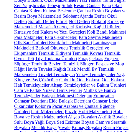
Dosya
Etiketlik
Okul Malzemeleri
Yazı Tahtası
Tahta Silgisi
Sıvı Yapıştırıcılar
Tebeşir
Suluk
Resim Çantası
Pano
Okul
Çantası
Kalem Kutusu
Beslenme Çantası
Resim Boyaları ve
Resim Boya Malzemeleri
Selobant
Ajanda
Defter
Okul
Defteri
Spiralli Defter
Fihrist
Not Defteri
Bloknot
Kırtasiye
Malzemeleri
Masaüstü Gereçleri
Kırtasiye Kağıt Ürünleri
Kırtasiye Seti
Kalem ve Yazı Gereçleri
Koli Bandı Makinesi
Para Makineleri
Para Çekmeceleri
Para Sayma Makineleri
Ofis Sarf Ürünleri
Evrak İmha Makineleri
Laminasyon
Makineleri
Barkod Okuyucu
Temizlik Gereçleri ve
Ekipmanları
Temizlik Eldiveni
Temizlik Kovası
Temizlik,
Ovma Teli
Tüy Toplama Ürünleri
Faraş
Çekpas
Fırça ve
Süpürge
Temizlik Bezleri
Temizlik Süngeri
Paspas ve Mop
Kâğıt Havlu
Tuvalet Kağıdı
Islak Mendil
Ev Temizlik
Malzemeleri
Tuvalet Temizleyici
Yüzey Temizleyiciler
Yağ,
Kireç ve Pas Çözücüler
Çubuklu Oda Kokusu
Oda Kokusu
Halı Temizleyiciler
Ahşap Temizleyiciler ve Bakım Ürünleri
Cam ve Parlak Yüzey Temizleyiciler
Mutfak ve Banyo
Temizleyiciler
Bulaşık Makinesi Deterjanı
Yumuşatıcı
Çamaşır Deterjanı
Elde Bulaşık Deterjanı
Çamaşır Leke
Çıkarıcılar
Kolonya
Pazar Arabası ve Çantası
Eğlence
Ürünleri
Parti Malzemeleri
Puzzle
Hobi Malzemeleri
Hobi
Boya ve Resim Malzemeleri
Ahşap Boyaları
Akrilik Boyalar
Sulu Boya
Yağlı Boya Seti
Eskitme Boyası
Cam ve Seramik
Boyaları
Metalik Boya
Şövale
Kumaş Boyaları
Resim Fırçası