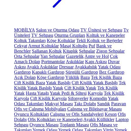
MOBİLYA
Salon ve Oturma Odası
TV Ünitesi ve Sehpası
Tv
Üniteleri
TV Sehpası
Oturma Grupları
Koltuk ve Kanepeler
Koltuk Takımları
Köşe Koltuklar
Tekli Koltuk ve Berjerler
Çekyat
Armut Koltuklar
Masaj Koltuğu
Puf
Bank ve
Benchler
Sallanan Koltuk
Kitaplık
Sehpalar
Zigon Sehpalar
Orta Sehpalar
Yan Sehpalar
Gazetelik
Antre ve Hol
Çok
Amaçlı Dolap
Portmantolar
Askılıklar
Kapı Askısı
Duvar
Askısı
Ayaklı Askılıklar
Dresuar
Ayakkabılık
Yatak Odası
Gardırop
Kapaklı Gardırop
Sürgülü Gardırop
Bez Gardırop
Açık Dolap
Köşe Gardırop
Yüklük
Baza
Tek Kişilik Baza
Çift Kişilik Baza
Yatak Başlığı
Çift Kişilik Yatak Başlığı
Tek
Kişilik Yatak Başlığı
Yatak
Çift Kişilik Yatak
Tek Kişilik
Yatak
Hasta Yatağı
Yatak Pedi & Şiltesi
Karyola
Tek Kişilik
Karyola
Çift Kişilik Karyola
Şifonyerler
Komodin
Yatak
Odası Takımları
Makyaj Masası
Takı Dolabı
Sandık
Paravan
Ofis ve Çalışma Mobilyaları
Çalışma ve Bilgisayar Masası
Oyuncu Koltukları
Çalışma ve Ofis Sandalyeleri
Keson
Ofis
Dolabı
Ofis Koltukları ve Kanepeleri
Ayaklı Küllükler
Laptop
Sehpası
Oyuncu Masası
Toplantı Masası
Ofis Masası ve
Takımları
Yemek Odası
Yemek Odası Takımları
Vitrin
Yemek