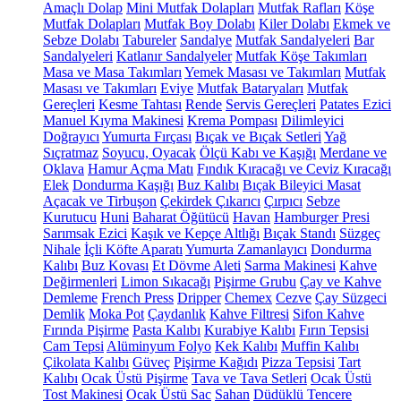
Amaçlı Dolap
Mini Mutfak Dolapları
Mutfak Rafları
Köşe
Mutfak Dolapları
Mutfak Boy Dolabı
Kiler Dolabı
Ekmek ve
Sebze Dolabı
Tabureler
Sandalye
Mutfak Sandalyeleri
Bar
Sandalyeleri
Katlanır Sandalyeler
Mutfak Köşe Takımları
Masa ve Masa Takımları
Yemek Masası ve Takımları
Mutfak
Masası ve Takımları
Eviye
Mutfak Bataryaları
Mutfak
Gereçleri
Kesme Tahtası
Rende
Servis Gereçleri
Patates Ezici
Manuel Kıyma Makinesi
Krema Pompası
Dilimleyici
Doğrayıcı
Yumurta Fırçası
Bıçak ve Bıçak Setleri
Yağ
Sıçratmaz
Soyucu, Oyacak
Ölçü Kabı ve Kaşığı
Merdane ve
Oklava
Hamur Açma Matı
Fındık Kıracağı ve Ceviz Kıracağı
Elek
Dondurma Kaşığı
Buz Kalıbı
Bıçak Bileyici Masat
Açacak ve Tirbuşon
Çekirdek Çıkarıcı
Çırpıcı
Sebze
Kurutucu
Huni
Baharat Öğütücü
Havan
Hamburger Presi
Sarımsak Ezici
Kaşık ve Kepçe Altlığı
Bıçak Standı
Süzgeç
Nihale
İçli Köfte Aparatı
Yumurta Zamanlayıcı
Dondurma
Kalıbı
Buz Kovası
Et Dövme Aleti
Sarma Makinesi
Kahve
Değirmenleri
Limon Sıkacağı
Pişirme Grubu
Çay ve Kahve
Demleme
French Press
Dripper
Chemex
Cezve
Çay Süzgeci
Demlik
Moka Pot
Çaydanlık
Kahve Filtresi
Sifon Kahve
Fırında Pişirme
Pasta Kalıbı
Kurabiye Kalıbı
Fırın Tepsisi
Cam Tepsi
Alüminyum Folyo
Kek Kalıbı
Muffin Kalıbı
Çikolata Kalıbı
Güveç
Pişirme Kağıdı
Pizza Tepsisi
Tart
Kalıbı
Ocak Üstü Pişirme
Tava ve Tava Setleri
Ocak Üstü
Tost Makinesi
Ocak Üstü Sac
Sahan
Düdüklü Tencere