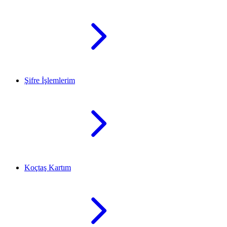
Şifre İşlemlerim
Koçtaş Kartım