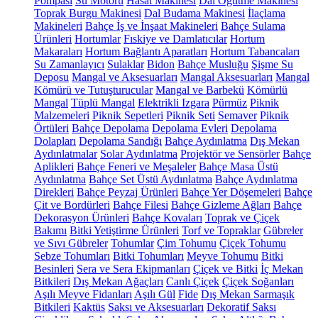
Pompası
Su Motoru
Hasat Makinesi
Dal Öğütme Makinesi
Toprak Burgu Makinesi
Dal Budama Makinesi
İlaçlama
Makineleri
Bahçe İş ve İnşaat Makineleri
Bahçe Sulama
Ürünleri
Hortumlar
Fıskiye ve Damlatıcılar
Hortum
Makaraları
Hortum Bağlantı Aparatları
Hortum Tabancaları
Su Zamanlayıcı
Sulaklar
Bidon
Bahçe Musluğu
Şişme Su
Deposu
Mangal ve Aksesuarları
Mangal Aksesuarları
Mangal
Kömürü ve Tutuşturucular
Mangal ve Barbekü
Kömürlü
Mangal
Tüplü Mangal
Elektrikli Izgara
Pürmüz
Piknik
Malzemeleri
Piknik Sepetleri
Piknik Seti
Semaver
Piknik
Örtüleri
Bahçe Depolama
Depolama Evleri
Depolama
Dolapları
Depolama Sandığı
Bahçe Aydınlatma
Dış Mekan
Aydınlatmalar
Solar Aydınlatma
Projektör ve Sensörler
Bahçe
Aplikleri
Bahçe Feneri ve Meşaleler
Bahçe Masa Üstü
Aydınlatma
Bahçe Set Üstü Aydınlatma
Bahçe Aydınlatma
Direkleri
Bahçe Peyzaj Ürünleri
Bahçe Yer Döşemeleri
Bahçe
Çit ve Bordürleri
Bahçe Filesi
Bahçe Gizleme Ağları
Bahçe
Dekorasyon Ürünleri
Bahçe Kovaları
Toprak ve Çiçek
Bakımı
Bitki Yetiştirme Ürünleri
Torf ve Topraklar
Gübreler
ve Sıvı Gübreler
Tohumlar
Çim Tohumu
Çiçek Tohumu
Sebze Tohumları
Bitki Tohumları
Meyve Tohumu
Bitki
Besinleri
Sera ve Sera Ekipmanları
Çiçek ve Bitki
İç Mekan
Bitkileri
Dış Mekan Ağaçları
Canlı Çiçek
Çiçek Soğanları
Aşılı Meyve Fidanları
Aşılı Gül
Fide
Dış Mekan Sarmaşık
Bitkileri
Kaktüs
Saksı ve Aksesuarları
Dekoratif Saksı