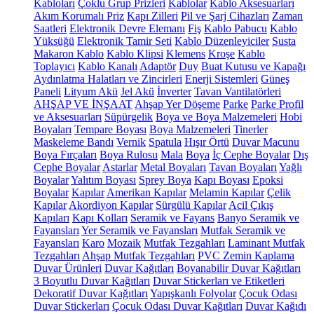
Kabloları
Çoklu Grup Prizleri
Kablolar
Kablo Aksesuarları
Akım Korumalı Priz
Kapı Zilleri
Pil ve Şarj Cihazları
Zaman
Saatleri
Elektronik Devre Elemanı
Fiş
Kablo Pabucu
Kablo
Yüksüğü
Elektronik Tamir Seti
Kablo Düzenleyiciler
Susta
Makaron Kablo
Kablo Klipsi
Klemens
Kroşe
Kablo
Toplayıcı
Kablo Kanalı
Adaptör
Duy
Buat Kutusu ve Kapağı
Aydınlatma Halatları ve Zincirleri
Enerji Sistemleri
Güneş
Paneli
Lityum Akü
Jel Akü
İnverter
Tavan Vantilatörleri
AHŞAP VE İNŞAAT
Ahşap Yer Döşeme
Parke
Parke Profil
ve Aksesuarları
Süpürgelik
Boya ve Boya Malzemeleri
Hobi
Boyaları
Tempare Boyası
Boya Malzemeleri
Tinerler
Maskeleme Bandı
Vernik
Spatula
Hışır Örtü
Duvar Macunu
Boya Fırçaları
Boya Rulosu
Mala
Boya
İç Cephe Boyalar
Dış
Cephe Boyalar
Astarlar
Metal Boyaları
Tavan Boyaları
Yağlı
Boyalar
Yalıtım Boyası
Sprey Boya
Kapı Boyası
Epoksi
Boyalar
Kapılar
Amerikan Kapılar
Melamin Kapılar
Çelik
Kapılar
Akordiyon Kapılar
Sürgülü Kapılar
Acil Çıkış
Kapıları
Kapı Kolları
Seramik ve Fayans
Banyo Seramik ve
Fayansları
Yer Seramik ve Fayansları
Mutfak Seramik ve
Fayansları
Karo
Mozaik
Mutfak Tezgahları
Laminant Mutfak
Tezgahları
Ahşap Mutfak Tezgahları
PVC Zemin Kaplama
Duvar Ürünleri
Duvar Kağıtları
Boyanabilir Duvar Kağıtları
3 Boyutlu Duvar Kağıtları
Duvar Stickerları ve Etiketleri
Dekoratif Duvar Kağıtları
Yapışkanlı Folyolar
Çocuk Odası
Duvar Stickerları
Çocuk Odası Duvar Kağıtları
Duvar Kağıdı