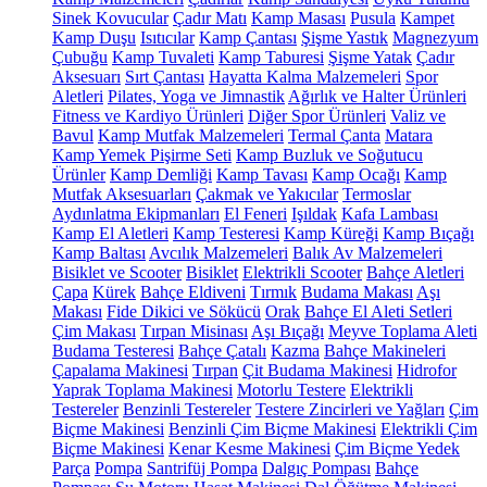
Sinek Kovucular
Çadır Matı
Kamp Masası
Pusula
Kampet
Kamp Duşu
Isıtıcılar
Kamp Çantası
Şişme Yastık
Magnezyum
Çubuğu
Kamp Tuvaleti
Kamp Taburesi
Şişme Yatak
Çadır
Aksesuarı
Sırt Çantası
Hayatta Kalma Malzemeleri
Spor
Aletleri
Pilates, Yoga ve Jimnastik
Ağırlık ve Halter Ürünleri
Fitness ve Kardiyo Ürünleri
Diğer Spor Ürünleri
Valiz ve
Bavul
Kamp Mutfak Malzemeleri
Termal Çanta
Matara
Kamp Yemek Pişirme Seti
Kamp Buzluk ve Soğutucu
Ürünler
Kamp Demliği
Kamp Tavası
Kamp Ocağı
Kamp
Mutfak Aksesuarları
Çakmak ve Yakıcılar
Termoslar
Aydınlatma Ekipmanları
El Feneri
Işıldak
Kafa Lambası
Kamp El Aletleri
Kamp Testeresi
Kamp Küreği
Kamp Bıçağı
Kamp Baltası
Avcılık Malzemeleri
Balık Av Malzemeleri
Bisiklet ve Scooter
Bisiklet
Elektrikli Scooter
Bahçe Aletleri
Çapa
Kürek
Bahçe Eldiveni
Tırmık
Budama Makası
Aşı
Makası
Fide Dikici ve Sökücü
Orak
Bahçe El Aleti Setleri
Çim Makası
Tırpan Misinası
Aşı Bıçağı
Meyve Toplama Aleti
Budama Testeresi
Bahçe Çatalı
Kazma
Bahçe Makineleri
Çapalama Makinesi
Tırpan
Çit Budama Makinesi
Hidrofor
Yaprak Toplama Makinesi
Motorlu Testere
Elektrikli
Testereler
Benzinli Testereler
Testere Zincirleri ve Yağları
Çim
Biçme Makinesi
Benzinli Çim Biçme Makinesi
Elektrikli Çim
Biçme Makinesi
Kenar Kesme Makinesi
Çim Biçme Yedek
Parça
Pompa
Santrifüj Pompa
Dalgıç Pompası
Bahçe