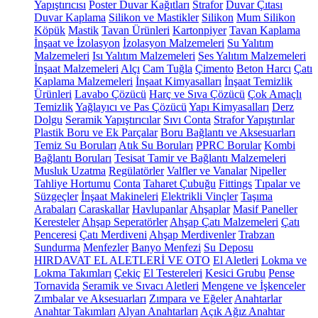
Yapıştırıcısı
Poster Duvar Kağıtları
Strafor
Duvar Çıtası
Duvar Kaplama
Silikon ve Mastikler
Silikon
Mum Silikon
Köpük
Mastik
Tavan Ürünleri
Kartonpiyer
Tavan Kaplama
İnşaat ve İzolasyon
İzolasyon Malzemeleri
Su Yalıtım
Malzemeleri
Isı Yalıtım Malzemeleri
Ses Yalıtım Malzemeleri
İnşaat Malzemeleri
Alçı
Cam Tuğla
Çimento
Beton Harcı
Çatı
Kaplama Malzemeleri
İnşaat Kimyasalları
İnşaat Temizlik
Ürünleri
Lavabo Çözücü
Harç ve Sıva Çözücü
Çok Amaçlı
Temizlik
Yağlayıcı ve Pas Çözücü
Yapı Kimyasalları
Derz
Dolgu
Seramik Yapıştırıcılar
Sıvı Conta
Strafor Yapıştırılar
Plastik Boru ve Ek Parçalar
Boru Bağlantı ve Aksesuarları
Temiz Su Boruları
Atık Su Boruları
PPRC Borular
Kombi
Bağlantı Boruları
Tesisat Tamir ve Bağlantı Malzemeleri
Musluk Uzatma
Regülatörler
Valfler ve Vanalar
Nipeller
Tahliye Hortumu
Conta
Taharet Çubuğu
Fittings
Tıpalar ve
Süzgeçler
İnşaat Makineleri
Elektrikli Vinçler
Taşıma
Arabaları
Caraskallar
Havlupanlar
Ahşaplar
Masif Paneller
Keresteler
Ahşap Seperatörler
Ahşap Çatı Malzemeleri
Çatı
Penceresi
Çatı Merdiveni
Ahşap Merdivenler
Trabzan
Sundurma
Menfezler
Banyo Menfezi
Su Deposu
HIRDAVAT EL ALETLERİ VE OTO
El Aletleri
Lokma ve
Lokma Takımları
Çekiç
El Testereleri
Kesici Grubu
Pense
Tornavida
Seramik ve Sıvacı Aletleri
Mengene ve İşkenceler
Zımbalar ve Aksesuarları
Zımpara ve Eğeler
Anahtarlar
Anahtar Takımları
Alyan Anahtarları
Açık Ağız Anahtar