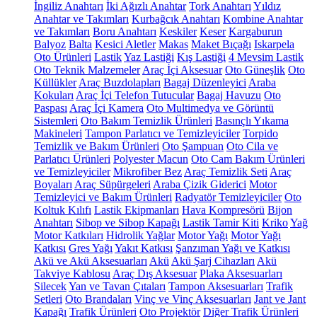
İngiliz Anahtarı
İki Ağızlı Anahtar
Tork Anahtarı
Yıldız
Anahtar ve Takımları
Kurbağcık Anahtarı
Kombine Anahtar
ve Takımları
Boru Anahtarı
Keskiler
Keser
Kargaburun
Balyoz
Balta
Kesici Aletler
Makas
Maket Bıçağı
Iskarpela
Oto Ürünleri
Lastik
Yaz Lastiği
Kış Lastiği
4 Mevsim Lastik
Oto Teknik Malzemeler
Araç İçi Aksesuar
Oto Güneşlik
Oto
Küllükler
Araç Buzdolapları
Bagaj Düzenleyici
Araba
Kokuları
Araç İçi Telefon Tutucular
Bagaj Havuzu
Oto
Paspası
Araç İçi Kamera
Oto Multimedya ve Görüntü
Sistemleri
Oto Bakım Temizlik Ürünleri
Basınçlı Yıkama
Makineleri
Tampon Parlatıcı ve Temizleyiciler
Torpido
Temizlik ve Bakım Ürünleri
Oto Şampuan
Oto Cila ve
Parlatıcı Ürünleri
Polyester Macun
Oto Cam Bakım Ürünleri
ve Temizleyiciler
Mikrofiber Bez
Araç Temizlik Seti
Araç
Boyaları
Araç Süpürgeleri
Araba Çizik Giderici
Motor
Temizleyici ve Bakım Ürünleri
Radyatör Temizleyiciler
Oto
Koltuk Kılıfı
Lastik Ekipmanları
Hava Kompresörü
Bijon
Anahtarı
Sibop ve Sibop Kapağı
Lastik Tamir Kiti
Kriko
Yağ
Motor Katkıları
Hidrolik Yağlar
Motor Yağı
Motor Yağı
Katkısı
Gres Yağı
Yakıt Katkısı
Şanzıman Yağı ve Katkısı
Akü ve Akü Aksesuarları
Akü
Akü Şarj Cihazları
Akü
Takviye Kablosu
Araç Dış Aksesuar
Plaka Aksesuarları
Silecek
Yan ve Tavan Çıtaları
Tampon Aksesuarları
Trafik
Setleri
Oto Brandaları
Vinç ve Vinç Aksesuarları
Jant ve Jant
Kapağı
Trafik Ürünleri
Oto Projektör
Diğer Trafik Ürünleri