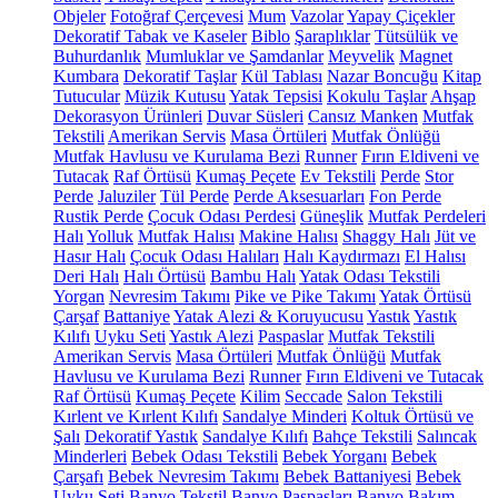
Objeler
Fotoğraf Çerçevesi
Mum
Vazolar
Yapay Çiçekler
Dekoratif Tabak ve Kaseler
Biblo
Şaraplıklar
Tütsülük ve
Buhurdanlık
Mumluklar ve Şamdanlar
Meyvelik
Magnet
Kumbara
Dekoratif Taşlar
Kül Tablası
Nazar Boncuğu
Kitap
Tutucular
Müzik Kutusu
Yatak Tepsisi
Kokulu Taşlar
Ahşap
Dekorasyon Ürünleri
Duvar Süsleri
Cansız Manken
Mutfak
Tekstili
Amerikan Servis
Masa Örtüleri
Mutfak Önlüğü
Mutfak Havlusu ve Kurulama Bezi
Runner
Fırın Eldiveni ve
Tutacak
Raf Örtüsü
Kumaş Peçete
Ev Tekstili
Perde
Stor
Perde
Jaluziler
Tül Perde
Perde Aksesuarları
Fon Perde
Rustik Perde
Çocuk Odası Perdesi
Güneşlik
Mutfak Perdeleri
Halı
Yolluk
Mutfak Halısı
Makine Halısı
Shaggy Halı
Jüt ve
Hasır Halı
Çocuk Odası Halıları
Halı Kaydırmazı
El Halısı
Deri Halı
Halı Örtüsü
Bambu Halı
Yatak Odası Tekstili
Yorgan
Nevresim Takımı
Pike ve Pike Takımı
Yatak Örtüsü
Çarşaf
Battaniye
Yatak Alezi & Koruyucusu
Yastık
Yastık
Kılıfı
Uyku Seti
Yastık Alezi
Paspaslar
Mutfak Tekstili
Amerikan Servis
Masa Örtüleri
Mutfak Önlüğü
Mutfak
Havlusu ve Kurulama Bezi
Runner
Fırın Eldiveni ve Tutacak
Raf Örtüsü
Kumaş Peçete
Kilim
Seccade
Salon Tekstili
Kırlent ve Kırlent Kılıfı
Sandalye Minderi
Koltuk Örtüsü ve
Şalı
Dekoratif Yastık
Sandalye Kılıfı
Bahçe Tekstili
Salıncak
Minderleri
Bebek Odası Tekstili
Bebek Yorganı
Bebek
Çarşafı
Bebek Nevresim Takımı
Bebek Battaniyesi
Bebek
Uyku Seti
Banyo Tekstil
Banyo Paspasları
Banyo Bakım