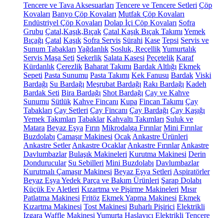
Tencere ve Tava Aksesuarları
Tencere ve Tencere Setleri
Çöp
Kovaları
Banyo Çöp Kovaları
Mutfak Çöp Kovaları
Endüstriyel Çöp Kovaları
Dolap İçi Çöp Kovaları
Sofra
Grubu
Çatal,Kaşık,Bıçak
Çatal Kaşık Bıçak Takımı
Yemek
Bıçağı
Çatal
Kaşık
Sofra Servis
Sürahi
Kase
Tepsi
Servis ve
Sunum Tabakları
Yağdanlık
Sosluk, Reçellik
Yumurtalık
Servis Maşa Seti
Şekerlik
Salata Kasesi
Peçetelik
Karaf
Kürdanlık
Çerezlik
Baharat Takımı
Bardak Altlığı
Ekmek
Sepeti
Pasta Sunumu
Pasta Takımı
Kek Fanusu
Bardak
Viski
Bardağı
Su Bardağı
Meşrubat Bardağı
Rakı Bardağı
Kadeh
Bardak Seti
Bira Bardağı
Shot Bardağı
Çay ve Kahve
Sunumu
Sütlük
Kahve Fincanı
Kupa
Fincan Takımı
Çay
Tabakları
Çay Setleri
Çay Fincanı
Çay Bardağı
Çay Kaşığı
Yemek Takımları
Tabaklar
Kahvaltı Takımları
Suluk ve
Matara
Beyaz Eşya
Fırın
Mikrodalga Fırınlar
Mini Fırınlar
Buzdolabı
Çamaşır Makinesi
Ocak
Ankastre Ürünleri
Ankastre Setler
Ankastre Ocaklar
Ankastre Fırınlar
Ankastre
Davlumbazlar
Bulaşık Makineleri
Kurutma Makinesi
Derin
Dondurucular
Su Sebilleri
Mini Buzdolabı
Davlumbazlar
Kurutmalı Çamaşır Makinesi
Beyaz Eşya Setleri
Aspiratörler
Beyaz Eşya Yedek Parça ve Bakım Ürünleri
Şarap Dolabı
Küçük Ev Aletleri
Kızartma ve Pişirme Makineleri
Mısır
Patlatma Makinesi
Fritöz
Ekmek Yapma Makinesi
Ekmek
Kızartma Makinesi
Tost Makinesi
Buharlı Pişirici
Elektrikli
Izgara
Waffle Makinesi
Yumurta Haşlayıcı
Elektrikli Tencere