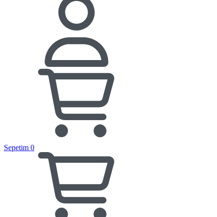
Sepetim
0