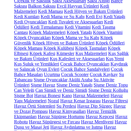
Çiçeklik ve Saksılık
Saksı Aksesuarları
Saksı Altlığı
Bahçe
Saksısı
Balkon Saksısı
Evcil Hayvan Ürünleri
Kedi
Malzemeleri
Kedi Maması
Kedi Hijyen ve Bakım Ürünleri
Kedi Kumları
Kedi Mama ve Su Kabı
Kedi Evi
Kedi Yatağı
Kedi Oyuncakları
Kedi Tuvaleti ve Aksesuarları
Kedi
Ödülleri
Kedi Tırmalaması
Kedi Vitamini
Kedi Taşıma
Çantası
Köpek Malzemeleri
Köpek Yatağı
Köpek Vitamini
Köpek Oyuncakları
Köpek Mama ve Su Kabı
Köpek
Güvenlik
Köpek Hijyen ve Bakım Ürünleri
Köpek Ödülleri
Köpek Maması
Köpek Kulübesi
Köpek Tasmaları
Köpek
Elbisesi
Köpek Kafesi
Kümesler
Kuş Malzemeleri
Kuş Sağlık
ve Bakım Ürünleri
Kuş Kafesleri ve Aksesuarları
Kuş Yemi
Kuş Suluk ve Yemlikleri
Çocuk Bahçe Oyuncakları
Kaydırak
ve Salıncak
Oyun Evleri
Çocuk Bahçe Sandalyeleri
Çocuk
Bahçe Masaları
Uçurtma
Çocuk Scooter
Çocuk Kaykay
Su
Tabancası
Şişme Oyuncaklar
Akülü Araba
Su Aktivite
Ürünleri
Şişme Havuz
Şişme Deniz Yatağı
Şişme Deniz Topu
Can Yeleği
Can Simidi ve Deniz Simidi
Şişme Deniz Kolluğu
Şişme Bot
Havuz Bonesi
Kano
Havuz Malzemeleri
Havuz
Yapı Malzemeleri
Nozul
Havuz Kenar Izgarası
Havuz Filtresi
Havuz Örtü Sistemleri
Su Perdesi
Havuz Dip Süzgeç
Havuz
ve Dozaj Pompası
Havuz Kimyasalları
Havuz Temizlik
Ekipmanları
Havuz Süpürge Hortumu
Havuz Kepçesi
Havuz
Robotu
Havuz Süpürgesi ve Fırçası
Havuz Merdiveni
Havuz
Duşu ve Masaj Jeti
Havuz Aydınlatma ve Isıtma
Havuz