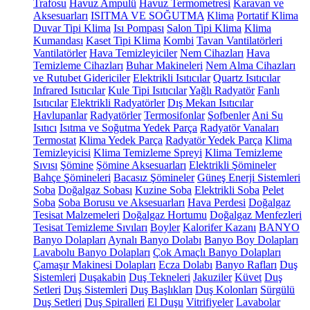
Trafosu
Havuz Ampulü
Havuz Termometresi
Karavan ve
Aksesuarları
ISITMA VE SOĞUTMA
Klima
Portatif Klima
Duvar Tipi Klima
Isı Pompası
Salon Tipi Klima
Klima
Kumandası
Kaset Tipi Klima
Kombi
Tavan Vantilatörleri
Vantilatörler
Hava Temizleyiciler
Nem Cihazları
Hava
Temizleme Cihazları
Buhar Makineleri
Nem Alma Cihazları
ve Rutubet Gidericiler
Elektrikli Isıtıcılar
Quartz Isıtıcılar
Infrared Isıtıcılar
Kule Tipi Isıtıcılar
Yağlı Radyatör
Fanlı
Isıtıcılar
Elektrikli Radyatörler
Dış Mekan Isıtıcılar
Havlupanlar
Radyatörler
Termosifonlar
Şofbenler
Ani Su
Isıtıcı
Isıtma ve Soğutma Yedek Parça
Radyatör Vanaları
Termostat
Klima Yedek Parça
Radyatör Yedek Parça
Klima
Temizleyicisi
Klima Temizleme Spreyi
Klima Temizleme
Sıvısı
Şömine
Şömine Aksesuarları
Elektrikli Şömineler
Bahçe Şömineleri
Bacasız Şömineler
Güneş Enerji Sistemleri
Soba
Doğalgaz Sobası
Kuzine Soba
Elektrikli Soba
Pelet
Soba
Soba Borusu ve Aksesuarları
Hava Perdesi
Doğalgaz
Tesisat Malzemeleri
Doğalgaz Hortumu
Doğalgaz Menfezleri
Tesisat Temizleme Sıvıları
Boyler
Kalorifer Kazanı
BANYO
Banyo Dolapları
Aynalı Banyo Dolabı
Banyo Boy Dolapları
Lavabolu Banyo Dolapları
Çok Amaçlı Banyo Dolapları
Çamaşır Makinesi Dolapları
Ecza Dolabı
Banyo Rafları
Duş
Sistemleri
Duşakabin
Duş Tekneleri
Jakuziler
Küvet
Duş
Setleri
Duş Sistemleri
Duş Başlıkları
Duş Kolonları
Sürgülü
Duş Setleri
Duş Spiralleri
El Duşu
Vitrifiyeler
Lavabolar