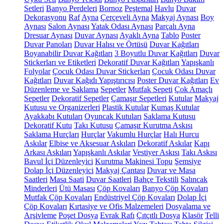
Setleri
Banyo Perdeleri
Bornoz
Peştemal
Havlu
Duvar
Dekorasyonu
Raf
Ayna
Çerçeveli Ayna
Makyaj Aynası
Boy
Aynası
Salon Aynası
Yatak Odası Aynası
Parçalı Ayna
Dresuar Aynası
Duvar Aynası
Ayaklı Ayna
Tablo
Poster
Duvar Panoları
Duvar Halısı ve Örtüsü
Duvar Kağıtları
Boyanabilir Duvar Kağıtları
3 Boyutlu Duvar Kağıtları
Duvar
Stickerları ve Etiketleri
Dekoratif Duvar Kağıtları
Yapışkanlı
Folyolar
Çocuk Odası Duvar Stickerları
Çocuk Odası Duvar
Kağıtları
Duvar Kağıdı Yapıştırıcısı
Poster Duvar Kağıtları
Ev
Düzenleme ve Saklama
Sepetler
Mutfak Sepeti
Çok Amaçlı
Sepetler
Dekoratif Sepetler
Çamaşır Sepetleri
Kutular
Makyaj
Kutusu ve Organizerleri
Plastik Kutular
Kumaş Kutular
Ayakkabı Kutuları
Oyuncak Kutuları
Saklama Kutusu
Dekoratif Kutu
Takı Kutusu
Çamaşır Kurutma Askısı
Saklama Hurçları
Hurçlar
Vakumlu Hurçlar
Halı Hurcu
Askılar
Elbise ve Aksesuar Askıları
Dekoratif Askılar
Kapı
Arkası Askıları
Yapışkanlı Askılar
Vestiyer Askısı
Takı Askısı
Bavul İçi Düzenleyici
Kurutma Makinesi Topu
Şemsiye
Dolap İçi Düzenleyici
Makyaj Çantası
Duvar ve Masa
Saatleri
Masa Saati
Duvar Saatleri
Bahçe Tekstili
Salıncak
Minderleri
Ütü Masası
Çöp Kovaları
Banyo Çöp Kovaları
Mutfak Çöp Kovaları
Endüstriyel Çöp Kovaları
Dolap İçi
Çöp Kovaları
Kırtasiye ve Ofis Malzemeleri
Dosyalama ve
Arşivleme
Poşet Dosya
Evrak Rafı
Çıtçıtlı Dosya
Klasör
Telli