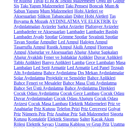
ve Rulosu
Tuval
El İşi & Tekstil Malzemeleri
Örgü İpi
Güpür
Şiş
Takı Yapım Malzemeleri
Takı Pensesi
Boncuk
Mum &
Sabun Yapımı
Mum Malzemeleri
Hobi Aletleri ve
Aksesuarları
Silikon Tabancaları
Diğer Hobi Aletleri
Taş
Boyama & Mozaik
AYDINLATMA VE ELEKTRİK
Ev
Aydınlatmaları
Avizeler
Sarkıt Avizeler
Plafonyer Avizeler
Lambaderler ve Aksesuarları
Lambader
Lambader Başlığı
Lambader Ayağı
Spotlar
Gömme Spotlar
Sıvaüstü Spotlar
Tavan Spotlar
Ampuller
Led Ampul
Halojen Ampul
Tasarruflu Ampul
Rustik Ampul
Akıllı Ampul
Floresan
Ampul
Abajurlar ve Aksesuarları
Abajur
Abajur Şapkaları
Abajur Ayaklığı
Fener ve Işıldaklar
Aplikler
Duvar Aplikleri
Tablo Aplikleri
Banyo Aplikleri
Lamba
Gece Lambaları
Masa
Lambaları
Led Şerit
Armatür
Led Armatür
Led Panel
Tezgah
Altı Aydınlatma
Bahçe Aydınlatma
Dış Mekan Aydınlatmalar
Solar Aydınlatma
Projektör ve Sensörler
Bahçe Aplikleri
Bahçe Feneri ve Meşaleler
Bahçe Masa Üstü Aydınlatma
Bahçe Set Üstü Aydınlatma
Bahçe Aydınlatma Direkleri
Çocuk Odası Aydınlatma
Çocuk Gece Lambası
Çocuk Odası
Duvar Aydınlatmaları
Çocuk Odası Abajuru
Çocuk Odası
Avizesi
Çocuk Masa Lambası
Elektrik Malzemeleri
Priz ve
Anahtarlar
Priz Kutusu
Telefon Prizi
Priz Çerçevesi
Golyat
Priz
Nümeris Priz
Priz
Anahtar Priz
Şalt Malzemeleri
Sigorta
Kutusu
Kontaktör
Elektrik Sigortası
Şalter
Kaçak Akım
Rölesi
Elektrik Sayacı
Uzatma Kablosu ve Grup Priz
Uzatma