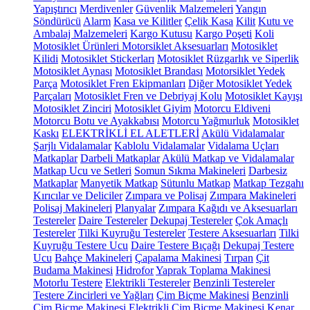
Yapıştırıcı
Merdivenler
Güvenlik Malzemeleri
Yangın
Söndürücü
Alarm
Kasa ve Kilitler
Çelik Kasa
Kilit
Kutu ve
Ambalaj Malzemeleri
Kargo Kutusu
Kargo Poşeti
Koli
Motosiklet Ürünleri
Motorsiklet Aksesuarları
Motosiklet
Kilidi
Motosiklet Stickerları
Motosiklet Rüzgarlık ve Siperlik
Motosiklet Aynası
Motosiklet Brandası
Motorsiklet Yedek
Parça
Motosiklet Fren Ekipmanları
Diğer Motosiklet Yedek
Parçaları
Motosiklet Fren ve Debriyaj Kolu
Motosiklet Kayışı
Motosiklet Zinciri
Motosiklet Giyim
Motorcu Eldiveni
Motorcu Botu ve Ayakkabısı
Motorcu Yağmurluk
Motosiklet
Kaskı
ELEKTRİKLİ EL ALETLERİ
Akülü Vidalamalar
Şarjlı Vidalamalar
Kablolu Vidalamalar
Vidalama Uçları
Matkaplar
Darbeli Matkaplar
Akülü Matkap ve Vidalamalar
Matkap Ucu ve Setleri
Somun Sıkma Makineleri
Darbesiz
Matkaplar
Manyetik Matkap
Sütunlu Matkap
Matkap Tezgahı
Kırıcılar ve Deliciler
Zımpara ve Polisaj
Zımpara Makineleri
Polisaj Makineleri
Planyalar
Zımpara Kağıdı ve Aksesuarları
Testereler
Daire Testereler
Dekupaj Testereler
Çok Amaçlı
Testereler
Tilki Kuyruğu Testereler
Testere Aksesuarları
Tilki
Kuyruğu Testere Ucu
Daire Testere Bıçağı
Dekupaj Testere
Ucu
Bahçe Makineleri
Çapalama Makinesi
Tırpan
Çit
Budama Makinesi
Hidrofor
Yaprak Toplama Makinesi
Motorlu Testere
Elektrikli Testereler
Benzinli Testereler
Testere Zincirleri ve Yağları
Çim Biçme Makinesi
Benzinli
Çim Biçme Makinesi
Elektrikli Çim Biçme Makinesi
Kenar