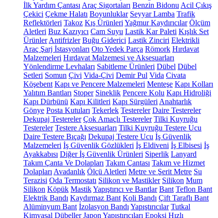
İlk Yardım Çantası
Araç Sigortaları
Benzin Bidonu
Acil Çıkış
Çekici
Çekme Halatı
Boyunluklar
Seyyar Lamba
Trafik
Reflektörleri
Takoz
Kış Ürünleri
Yağmur Kaydırıcılar
Ölçüm
Aletleri
Buz Kazıyıcı
Cam Suyu
Lastik Kar Paleti
Kışlık Set
Ürünler
Antifrizler
Buğu Giderici
Lastik Zinciri
Elektrikli
Araç Şarj İstasyonları
Oto Yedek Parça
Römork
Hırdavat
Malzemeleri
Hırdavat Malzemesi ve Aksesuarları
Yönlendirme Levhaları
Sabitleme Ürünleri
Dübel
Dübel
Setleri
Somun
Çivi
Vida-Çivi
Demir Pul
Vida
Civata
Köşebent
Kapı ve Pencere Malzemeleri
Menteşe
Kapı Kolları
Yalıtım Bantları
Stoper
Sineklik
Pencere Kolu
Kapı Hidroliği
Kapı Dürbünü
Kapı Kilitleri
Kapı Sürgüleri
Anahtarlık
Gönye
Posta Kutuları
Tekerlek
Testereler
Daire Testereler
Dekupaj Testereler
Çok Amaçlı Testereler
Tilki Kuyruğu
Testereler
Testere Aksesuarları
Tilki Kuyruğu Testere Ucu
Daire Testere Bıçağı
Dekupaj Testere Ucu
İş Güvenlik
Malzemeleri
İş Güvenlik Gözlükleri
İş Eldiveni
İş Elbisesi
İş
Ayakkabısı
Diğer İş Güvenlik Ürünleri
Siperlik
Lanyard
Takım Çanta Ve Dolapları
Takım Çantası
Takım ve Hizmet
Dolapları
Avadanlık
Ölçü Aletleri
Metre ve Şerit Metre
Su
Terazisi
Oda Termostatı
Silikon ve Mastikler
Silikon
Mum
Silikon
Köpük
Mastik
Yapıştırıcı ve Bantlar
Bant
Teflon Bant
Elektrik Bandı
Kaydırmaz Bant
Koli Bandı
Çift Taraflı Bant
Alüminyum Bant
İzolasyon Bandı
Yapıştırıcılar
Tutkal
Kimyasal Dübeller
Japon Yapıştırıcıları
Epoksi
Hızlı