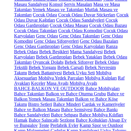
Masası Sandalyesi
Konsol
Servis Masaları
Masa ve Masa
Takımları
Yemek Masası ve Takımları
Mutfak Masası ve
Takımları
Çocuk Odası
Çocuk Odası Duvar Stickerları
Çocuk
Odası Duvar Kağıtları
Çocuk Odası Sandalyeleri
Çocuk
Odası Gardıropları
Çocuk Odası Masası
Çocuk Odası Bazası
Çocuk Odası Takımları
Çocuk Odası Komodini
Çocuk Odası
Karyolaları
Genç Odası
Genç Odası Takımları
Genç Odası
Komodini
Genç Odası Şifonyerleri
Genç Odası Bazaları
Genç Odası Gardıropları
Genç Odası Karyolaları
Ranza
Bebek Odası
Bebek Beşikleri
Mama Sandalyesi
Bebek
Karyolaları
Bebek Gardıropları
Bebek Yatakları
Bebek Odası
Takımları
Oyuncak Dolabı
Bebek Şifonyer
Bebek Odası
Tekstili
Bebek Yorganı
Bebek Çarşafı
Bebek Nevresim
Takımı
Bebek Battaniyesi
Bebek Uyku Seti
Mobilya
Aksesuarları
Mobilya Yedek Parçaları
Mobilya Kulpları
Raf
Ayakları
Keçeler
Masa Ayağı
Mobilya Ayağı
BAHÇE,BALKON VE OUTDOOR
Bahçe Mobilyaları
Bahçe Takımları
Balkon ve Bahçe Oturma Grubu
Bahçe ve
Balkon Yemek Masası Takımları
Balkon ve Bahçe Köşe
Takımı
Bistro Setleri
Bahçe Minderi
Çardak ve Kameriyeler
Bahçe ve Balkon Masası
Bahçe Şemsiyesi
Bahçe Bankı
Bahçe Sandalyeleri
Bahçe Sehpası
Bahçe Mobilya Kılıfları
Hamak
Bahçe Salıncağı
Şezlong
Bahçe Koltukları
Ahşap Ev
ve Bungalov
Tente
Prefabrik Evler
Kamp Spor ve Outdoor
Kamp Malzemeleri
Çadırlar
Kamp Sandalyesi
Uyku Tulumu