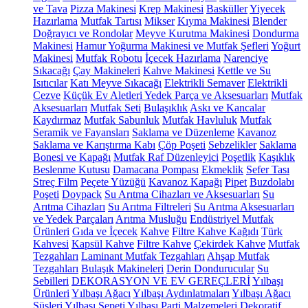
ve Tava
Pizza Makinesi
Krep Makinesi
Basküller
Yiyecek
Hazırlama
Mutfak Tartısı
Mikser
Kıyma Makinesi
Blender
Doğrayıcı ve Rondolar
Meyve Kurutma Makinesi
Dondurma
Makinesi
Hamur Yoğurma Makinesi ve Mutfak Şefleri
Yoğurt
Makinesi
Mutfak Robotu
İçecek Hazırlama
Narenciye
Sıkacağı
Çay Makineleri
Kahve Makinesi
Kettle ve Su
Isıtıcılar
Katı Meyve Sıkacağı
Elektrikli Semaver
Elektrikli
Cezve
Küçük Ev Aletleri Yedek Parça ve Aksesuarları
Mutfak
Aksesuarları
Mutfak Seti
Bulaşıklık
Askı ve Kancalar
Kaydırmaz
Mutfak Sabunluk
Mutfak Havluluk
Mutfak
Seramik ve Fayansları
Saklama ve Düzenleme
Kavanoz
Saklama ve Karıştırma Kabı
Çöp Poşeti
Sebzelikler
Saklama
Bonesi ve Kapağı
Mutfak Raf Düzenleyici
Poşetlik
Kaşıklık
Beslenme Kutusu
Damacana Pompası
Ekmeklik
Sefer Tası
Streç Film
Peçete Yüzüğü
Kavanoz Kapağı
Pipet
Buzdolabı
Poşeti
Doypack
Su Arıtma Cihazları ve Aksesuarları
Su
Arıtma Cihazları
Su Arıtma Filtreleri
Su Arıtma Aksesuarları
ve Yedek Parçaları
Arıtma Musluğu
Endüstriyel Mutfak
Ürünleri
Gıda ve İçecek
Kahve
Filtre Kahve Kağıdı
Türk
Kahvesi
Kapsül Kahve
Filtre Kahve
Çekirdek Kahve
Mutfak
Tezgahları
Laminant Mutfak Tezgahları
Ahşap Mutfak
Tezgahları
Bulaşık Makineleri
Derin Dondurucular
Su
Sebilleri
DEKORASYON VE EV GEREÇLERİ
Yılbaşı
Ürünleri
Yılbaşı Ağacı
Yılbaşı Aydınlatmaları
Yılbaşı Ağacı
Süsleri
Yılbaşı Sepeti
Yılbaşı Parti Malzemeleri
Dekoratif