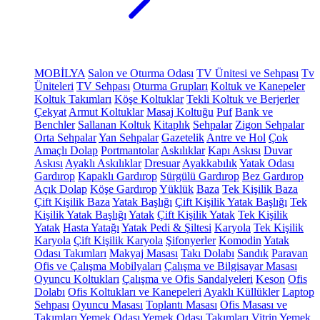
MOBİLYA
Salon ve Oturma Odası
TV Ünitesi ve Sehpası
Tv
Üniteleri
TV Sehpası
Oturma Grupları
Koltuk ve Kanepeler
Koltuk Takımları
Köşe Koltuklar
Tekli Koltuk ve Berjerler
Çekyat
Armut Koltuklar
Masaj Koltuğu
Puf
Bank ve
Benchler
Sallanan Koltuk
Kitaplık
Sehpalar
Zigon Sehpalar
Orta Sehpalar
Yan Sehpalar
Gazetelik
Antre ve Hol
Çok
Amaçlı Dolap
Portmantolar
Askılıklar
Kapı Askısı
Duvar
Askısı
Ayaklı Askılıklar
Dresuar
Ayakkabılık
Yatak Odası
Gardırop
Kapaklı Gardırop
Sürgülü Gardırop
Bez Gardırop
Açık Dolap
Köşe Gardırop
Yüklük
Baza
Tek Kişilik Baza
Çift Kişilik Baza
Yatak Başlığı
Çift Kişilik Yatak Başlığı
Tek
Kişilik Yatak Başlığı
Yatak
Çift Kişilik Yatak
Tek Kişilik
Yatak
Hasta Yatağı
Yatak Pedi & Şiltesi
Karyola
Tek Kişilik
Karyola
Çift Kişilik Karyola
Şifonyerler
Komodin
Yatak
Odası Takımları
Makyaj Masası
Takı Dolabı
Sandık
Paravan
Ofis ve Çalışma Mobilyaları
Çalışma ve Bilgisayar Masası
Oyuncu Koltukları
Çalışma ve Ofis Sandalyeleri
Keson
Ofis
Dolabı
Ofis Koltukları ve Kanepeleri
Ayaklı Küllükler
Laptop
Sehpası
Oyuncu Masası
Toplantı Masası
Ofis Masası ve
Takımları
Yemek Odası
Yemek Odası Takımları
Vitrin
Yemek