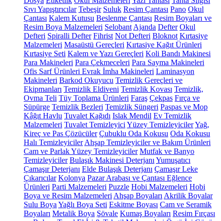
Dosya
Etiketlik
Okul Malzemeleri
Yazı Tahtası
Tahta Silgisi
Sıvı Yapıştırıcılar
Tebeşir
Suluk
Resim Çantası
Pano
Okul
Çantası
Kalem Kutusu
Beslenme Çantası
Resim Boyaları ve
Resim Boya Malzemeleri
Selobant
Ajanda
Defter
Okul
Defteri
Spiralli Defter
Fihrist
Not Defteri
Bloknot
Kırtasiye
Malzemeleri
Masaüstü Gereçleri
Kırtasiye Kağıt Ürünleri
Kırtasiye Seti
Kalem ve Yazı Gereçleri
Koli Bandı Makinesi
Para Makineleri
Para Çekmeceleri
Para Sayma Makineleri
Ofis Sarf Ürünleri
Evrak İmha Makineleri
Laminasyon
Makineleri
Barkod Okuyucu
Temizlik Gereçleri ve
Ekipmanları
Temizlik Eldiveni
Temizlik Kovası
Temizlik,
Ovma Teli
Tüy Toplama Ürünleri
Faraş
Çekpas
Fırça ve
Süpürge
Temizlik Bezleri
Temizlik Süngeri
Paspas ve Mop
Kâğıt Havlu
Tuvalet Kağıdı
Islak Mendil
Ev Temizlik
Malzemeleri
Tuvalet Temizleyici
Yüzey Temizleyiciler
Yağ,
Kireç ve Pas Çözücüler
Çubuklu Oda Kokusu
Oda Kokusu
Halı Temizleyiciler
Ahşap Temizleyiciler ve Bakım Ürünleri
Cam ve Parlak Yüzey Temizleyiciler
Mutfak ve Banyo
Temizleyiciler
Bulaşık Makinesi Deterjanı
Yumuşatıcı
Çamaşır Deterjanı
Elde Bulaşık Deterjanı
Çamaşır Leke
Çıkarıcılar
Kolonya
Pazar Arabası ve Çantası
Eğlence
Ürünleri
Parti Malzemeleri
Puzzle
Hobi Malzemeleri
Hobi
Boya ve Resim Malzemeleri
Ahşap Boyaları
Akrilik Boyalar
Sulu Boya
Yağlı Boya Seti
Eskitme Boyası
Cam ve Seramik
Boyaları
Metalik Boya
Şövale
Kumaş Boyaları
Resim Fırçası