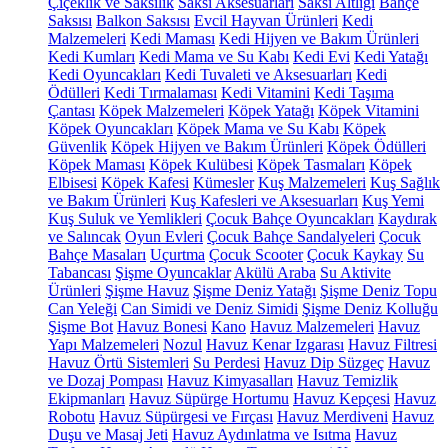
Çiçeklik ve Saksılık
Saksı Aksesuarları
Saksı Altlığı
Bahçe
Saksısı
Balkon Saksısı
Evcil Hayvan Ürünleri
Kedi
Malzemeleri
Kedi Maması
Kedi Hijyen ve Bakım Ürünleri
Kedi Kumları
Kedi Mama ve Su Kabı
Kedi Evi
Kedi Yatağı
Kedi Oyuncakları
Kedi Tuvaleti ve Aksesuarları
Kedi
Ödülleri
Kedi Tırmalaması
Kedi Vitamini
Kedi Taşıma
Çantası
Köpek Malzemeleri
Köpek Yatağı
Köpek Vitamini
Köpek Oyuncakları
Köpek Mama ve Su Kabı
Köpek
Güvenlik
Köpek Hijyen ve Bakım Ürünleri
Köpek Ödülleri
Köpek Maması
Köpek Kulübesi
Köpek Tasmaları
Köpek
Elbisesi
Köpek Kafesi
Kümesler
Kuş Malzemeleri
Kuş Sağlık
ve Bakım Ürünleri
Kuş Kafesleri ve Aksesuarları
Kuş Yemi
Kuş Suluk ve Yemlikleri
Çocuk Bahçe Oyuncakları
Kaydırak
ve Salıncak
Oyun Evleri
Çocuk Bahçe Sandalyeleri
Çocuk
Bahçe Masaları
Uçurtma
Çocuk Scooter
Çocuk Kaykay
Su
Tabancası
Şişme Oyuncaklar
Akülü Araba
Su Aktivite
Ürünleri
Şişme Havuz
Şişme Deniz Yatağı
Şişme Deniz Topu
Can Yeleği
Can Simidi ve Deniz Simidi
Şişme Deniz Kolluğu
Şişme Bot
Havuz Bonesi
Kano
Havuz Malzemeleri
Havuz
Yapı Malzemeleri
Nozul
Havuz Kenar Izgarası
Havuz Filtresi
Havuz Örtü Sistemleri
Su Perdesi
Havuz Dip Süzgeç
Havuz
ve Dozaj Pompası
Havuz Kimyasalları
Havuz Temizlik
Ekipmanları
Havuz Süpürge Hortumu
Havuz Kepçesi
Havuz
Robotu
Havuz Süpürgesi ve Fırçası
Havuz Merdiveni
Havuz
Duşu ve Masaj Jeti
Havuz Aydınlatma ve Isıtma
Havuz