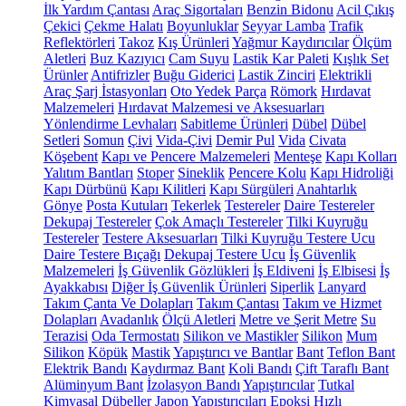
İlk Yardım Çantası
Araç Sigortaları
Benzin Bidonu
Acil Çıkış
Çekici
Çekme Halatı
Boyunluklar
Seyyar Lamba
Trafik
Reflektörleri
Takoz
Kış Ürünleri
Yağmur Kaydırıcılar
Ölçüm
Aletleri
Buz Kazıyıcı
Cam Suyu
Lastik Kar Paleti
Kışlık Set
Ürünler
Antifrizler
Buğu Giderici
Lastik Zinciri
Elektrikli
Araç Şarj İstasyonları
Oto Yedek Parça
Römork
Hırdavat
Malzemeleri
Hırdavat Malzemesi ve Aksesuarları
Yönlendirme Levhaları
Sabitleme Ürünleri
Dübel
Dübel
Setleri
Somun
Çivi
Vida-Çivi
Demir Pul
Vida
Civata
Köşebent
Kapı ve Pencere Malzemeleri
Menteşe
Kapı Kolları
Yalıtım Bantları
Stoper
Sineklik
Pencere Kolu
Kapı Hidroliği
Kapı Dürbünü
Kapı Kilitleri
Kapı Sürgüleri
Anahtarlık
Gönye
Posta Kutuları
Tekerlek
Testereler
Daire Testereler
Dekupaj Testereler
Çok Amaçlı Testereler
Tilki Kuyruğu
Testereler
Testere Aksesuarları
Tilki Kuyruğu Testere Ucu
Daire Testere Bıçağı
Dekupaj Testere Ucu
İş Güvenlik
Malzemeleri
İş Güvenlik Gözlükleri
İş Eldiveni
İş Elbisesi
İş
Ayakkabısı
Diğer İş Güvenlik Ürünleri
Siperlik
Lanyard
Takım Çanta Ve Dolapları
Takım Çantası
Takım ve Hizmet
Dolapları
Avadanlık
Ölçü Aletleri
Metre ve Şerit Metre
Su
Terazisi
Oda Termostatı
Silikon ve Mastikler
Silikon
Mum
Silikon
Köpük
Mastik
Yapıştırıcı ve Bantlar
Bant
Teflon Bant
Elektrik Bandı
Kaydırmaz Bant
Koli Bandı
Çift Taraflı Bant
Alüminyum Bant
İzolasyon Bandı
Yapıştırıcılar
Tutkal
Kimyasal Dübeller
Japon Yapıştırıcıları
Epoksi
Hızlı