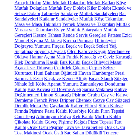
Amaçlı Dolap
Mini Mutfak Dolapları
Mutfak Rafları
Köşe
Mutfak Dolapları
Mutfak Boy Dolabı
Kiler Dolabı
Ekmek ve
Sebze Dolabı
Tabureler
Sandalye
Mutfak Sandalyeleri
Bar
Sandalyeleri
Katlanır Sandalyeler
Mutfak Köşe Takımları
Masa ve Masa Takımları
Yemek Masası ve Takımları
Mutfak
Masası ve Takımları
Eviye
Mutfak Bataryaları
Mutfak
Gereçleri
Kesme Tahtası
Rende
Servis Gereçleri
Patates Ezici
Manuel Kıyma Makinesi
Krema Pompası
Dilimleyici
Doğrayıcı
Yumurta Fırçası
Bıçak ve Bıçak Setleri
Yağ
Sıçratmaz
Soyucu, Oyacak
Ölçü Kabı ve Kaşığı
Merdane ve
Oklava
Hamur Açma Matı
Fındık Kıracağı ve Ceviz Kıracağı
Elek
Dondurma Kaşığı
Buz Kalıbı
Bıçak Bileyici Masat
Açacak ve Tirbuşon
Çekirdek Çıkarıcı
Çırpıcı
Sebze
Kurutucu
Huni
Baharat Öğütücü
Havan
Hamburger Presi
Sarımsak Ezici
Kaşık ve Kepçe Altlığı
Bıçak Standı
Süzgeç
Nihale
İçli Köfte Aparatı
Yumurta Zamanlayıcı
Dondurma
Kalıbı
Buz Kovası
Et Dövme Aleti
Sarma Makinesi
Kahve
Değirmenleri
Limon Sıkacağı
Pişirme Grubu
Çay ve Kahve
Demleme
French Press
Dripper
Chemex
Cezve
Çay Süzgeci
Demlik
Moka Pot
Çaydanlık
Kahve Filtresi
Sifon Kahve
Fırında Pişirme
Pasta Kalıbı
Kurabiye Kalıbı
Fırın Tepsisi
Cam Tepsi
Alüminyum Folyo
Kek Kalıbı
Muffin Kalıbı
Çikolata Kalıbı
Güveç
Pişirme Kağıdı
Pizza Tepsisi
Tart
Kalıbı
Ocak Üstü Pişirme
Tava ve Tava Setleri
Ocak Üstü
Tost Makinesi
Ocak Üstü Sac
Sahan
Düdüklü Tencere