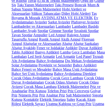
ve Rulosu
Tuval
El İşi & Tekstil Malzemeleri
Örgü İpi
Güpür
Şiş
Takı Yapım Malzemeleri
Takı Pensesi
Boncuk
Mum &
Sabun Yapımı
Mum Malzemeleri
Hobi Aletleri ve
Aksesuarları
Silikon Tabancaları
Diğer Hobi Aletleri
Taş
Boyama & Mozaik
AYDINLATMA VE ELEKTRİK
Ev
Aydınlatmaları
Avizeler
Sarkıt Avizeler
Plafonyer Avizeler
Lambaderler ve Aksesuarları
Lambader
Lambader Başlığı
Lambader Ayağı
Spotlar
Gömme Spotlar
Sıvaüstü Spotlar
Tavan Spotlar
Ampuller
Led Ampul
Halojen Ampul
Tasarruflu Ampul
Rustik Ampul
Akıllı Ampul
Floresan
Ampul
Abajurlar ve Aksesuarları
Abajur
Abajur Şapkaları
Abajur Ayaklığı
Fener ve Işıldaklar
Aplikler
Duvar Aplikleri
Tablo Aplikleri
Banyo Aplikleri
Lamba
Gece Lambaları
Masa
Lambaları
Led Şerit
Armatür
Led Armatür
Led Panel
Tezgah
Altı Aydınlatma
Bahçe Aydınlatma
Dış Mekan Aydınlatmalar
Solar Aydınlatma
Projektör ve Sensörler
Bahçe Aplikleri
Bahçe Feneri ve Meşaleler
Bahçe Masa Üstü Aydınlatma
Bahçe Set Üstü Aydınlatma
Bahçe Aydınlatma Direkleri
Çocuk Odası Aydınlatma
Çocuk Gece Lambası
Çocuk Odası
Duvar Aydınlatmaları
Çocuk Odası Abajuru
Çocuk Odası
Avizesi
Çocuk Masa Lambası
Elektrik Malzemeleri
Priz ve
Anahtarlar
Priz Kutusu
Telefon Prizi
Priz Çerçevesi
Golyat
Priz
Nümeris Priz
Priz
Anahtar Priz
Şalt Malzemeleri
Sigorta
Kutusu
Kontaktör
Elektrik Sigortası
Şalter
Kaçak Akım
Rölesi
Elektrik Sayacı
Uzatma Kablosu ve Grup Priz
Uzatma