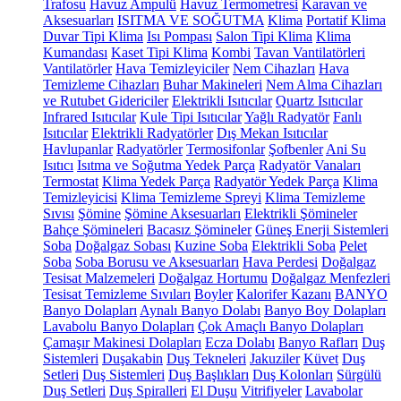
Trafosu
Havuz Ampulü
Havuz Termometresi
Karavan ve
Aksesuarları
ISITMA VE SOĞUTMA
Klima
Portatif Klima
Duvar Tipi Klima
Isı Pompası
Salon Tipi Klima
Klima
Kumandası
Kaset Tipi Klima
Kombi
Tavan Vantilatörleri
Vantilatörler
Hava Temizleyiciler
Nem Cihazları
Hava
Temizleme Cihazları
Buhar Makineleri
Nem Alma Cihazları
ve Rutubet Gidericiler
Elektrikli Isıtıcılar
Quartz Isıtıcılar
Infrared Isıtıcılar
Kule Tipi Isıtıcılar
Yağlı Radyatör
Fanlı
Isıtıcılar
Elektrikli Radyatörler
Dış Mekan Isıtıcılar
Havlupanlar
Radyatörler
Termosifonlar
Şofbenler
Ani Su
Isıtıcı
Isıtma ve Soğutma Yedek Parça
Radyatör Vanaları
Termostat
Klima Yedek Parça
Radyatör Yedek Parça
Klima
Temizleyicisi
Klima Temizleme Spreyi
Klima Temizleme
Sıvısı
Şömine
Şömine Aksesuarları
Elektrikli Şömineler
Bahçe Şömineleri
Bacasız Şömineler
Güneş Enerji Sistemleri
Soba
Doğalgaz Sobası
Kuzine Soba
Elektrikli Soba
Pelet
Soba
Soba Borusu ve Aksesuarları
Hava Perdesi
Doğalgaz
Tesisat Malzemeleri
Doğalgaz Hortumu
Doğalgaz Menfezleri
Tesisat Temizleme Sıvıları
Boyler
Kalorifer Kazanı
BANYO
Banyo Dolapları
Aynalı Banyo Dolabı
Banyo Boy Dolapları
Lavabolu Banyo Dolapları
Çok Amaçlı Banyo Dolapları
Çamaşır Makinesi Dolapları
Ecza Dolabı
Banyo Rafları
Duş
Sistemleri
Duşakabin
Duş Tekneleri
Jakuziler
Küvet
Duş
Setleri
Duş Sistemleri
Duş Başlıkları
Duş Kolonları
Sürgülü
Duş Setleri
Duş Spiralleri
El Duşu
Vitrifiyeler
Lavabolar