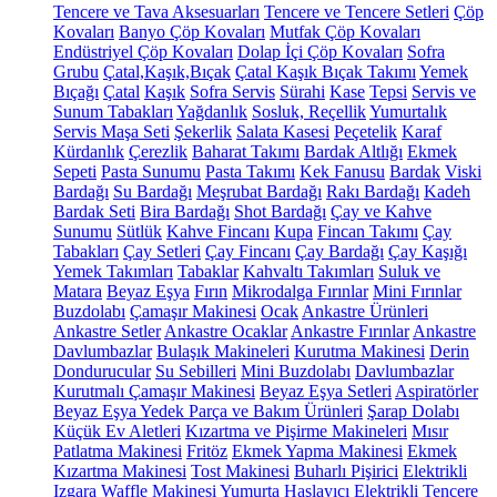
Tencere ve Tava Aksesuarları
Tencere ve Tencere Setleri
Çöp
Kovaları
Banyo Çöp Kovaları
Mutfak Çöp Kovaları
Endüstriyel Çöp Kovaları
Dolap İçi Çöp Kovaları
Sofra
Grubu
Çatal,Kaşık,Bıçak
Çatal Kaşık Bıçak Takımı
Yemek
Bıçağı
Çatal
Kaşık
Sofra Servis
Sürahi
Kase
Tepsi
Servis ve
Sunum Tabakları
Yağdanlık
Sosluk, Reçellik
Yumurtalık
Servis Maşa Seti
Şekerlik
Salata Kasesi
Peçetelik
Karaf
Kürdanlık
Çerezlik
Baharat Takımı
Bardak Altlığı
Ekmek
Sepeti
Pasta Sunumu
Pasta Takımı
Kek Fanusu
Bardak
Viski
Bardağı
Su Bardağı
Meşrubat Bardağı
Rakı Bardağı
Kadeh
Bardak Seti
Bira Bardağı
Shot Bardağı
Çay ve Kahve
Sunumu
Sütlük
Kahve Fincanı
Kupa
Fincan Takımı
Çay
Tabakları
Çay Setleri
Çay Fincanı
Çay Bardağı
Çay Kaşığı
Yemek Takımları
Tabaklar
Kahvaltı Takımları
Suluk ve
Matara
Beyaz Eşya
Fırın
Mikrodalga Fırınlar
Mini Fırınlar
Buzdolabı
Çamaşır Makinesi
Ocak
Ankastre Ürünleri
Ankastre Setler
Ankastre Ocaklar
Ankastre Fırınlar
Ankastre
Davlumbazlar
Bulaşık Makineleri
Kurutma Makinesi
Derin
Dondurucular
Su Sebilleri
Mini Buzdolabı
Davlumbazlar
Kurutmalı Çamaşır Makinesi
Beyaz Eşya Setleri
Aspiratörler
Beyaz Eşya Yedek Parça ve Bakım Ürünleri
Şarap Dolabı
Küçük Ev Aletleri
Kızartma ve Pişirme Makineleri
Mısır
Patlatma Makinesi
Fritöz
Ekmek Yapma Makinesi
Ekmek
Kızartma Makinesi
Tost Makinesi
Buharlı Pişirici
Elektrikli
Izgara
Waffle Makinesi
Yumurta Haşlayıcı
Elektrikli Tencere