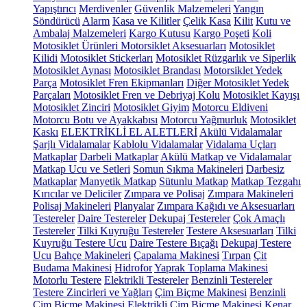
Yapıştırıcı
Merdivenler
Güvenlik Malzemeleri
Yangın
Söndürücü
Alarm
Kasa ve Kilitler
Çelik Kasa
Kilit
Kutu ve
Ambalaj Malzemeleri
Kargo Kutusu
Kargo Poşeti
Koli
Motosiklet Ürünleri
Motorsiklet Aksesuarları
Motosiklet
Kilidi
Motosiklet Stickerları
Motosiklet Rüzgarlık ve Siperlik
Motosiklet Aynası
Motosiklet Brandası
Motorsiklet Yedek
Parça
Motosiklet Fren Ekipmanları
Diğer Motosiklet Yedek
Parçaları
Motosiklet Fren ve Debriyaj Kolu
Motosiklet Kayışı
Motosiklet Zinciri
Motosiklet Giyim
Motorcu Eldiveni
Motorcu Botu ve Ayakkabısı
Motorcu Yağmurluk
Motosiklet
Kaskı
ELEKTRİKLİ EL ALETLERİ
Akülü Vidalamalar
Şarjlı Vidalamalar
Kablolu Vidalamalar
Vidalama Uçları
Matkaplar
Darbeli Matkaplar
Akülü Matkap ve Vidalamalar
Matkap Ucu ve Setleri
Somun Sıkma Makineleri
Darbesiz
Matkaplar
Manyetik Matkap
Sütunlu Matkap
Matkap Tezgahı
Kırıcılar ve Deliciler
Zımpara ve Polisaj
Zımpara Makineleri
Polisaj Makineleri
Planyalar
Zımpara Kağıdı ve Aksesuarları
Testereler
Daire Testereler
Dekupaj Testereler
Çok Amaçlı
Testereler
Tilki Kuyruğu Testereler
Testere Aksesuarları
Tilki
Kuyruğu Testere Ucu
Daire Testere Bıçağı
Dekupaj Testere
Ucu
Bahçe Makineleri
Çapalama Makinesi
Tırpan
Çit
Budama Makinesi
Hidrofor
Yaprak Toplama Makinesi
Motorlu Testere
Elektrikli Testereler
Benzinli Testereler
Testere Zincirleri ve Yağları
Çim Biçme Makinesi
Benzinli
Çim Biçme Makinesi
Elektrikli Çim Biçme Makinesi
Kenar