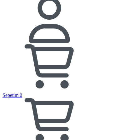
Sepetim
0