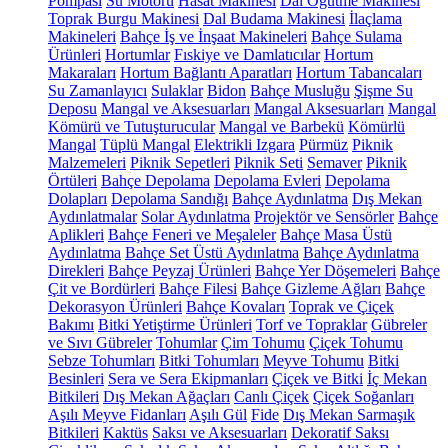
Pompası
Su Motoru
Hasat Makinesi
Dal Öğütme Makinesi
Toprak Burgu Makinesi
Dal Budama Makinesi
İlaçlama
Makineleri
Bahçe İş ve İnşaat Makineleri
Bahçe Sulama
Ürünleri
Hortumlar
Fıskiye ve Damlatıcılar
Hortum
Makaraları
Hortum Bağlantı Aparatları
Hortum Tabancaları
Su Zamanlayıcı
Sulaklar
Bidon
Bahçe Musluğu
Şişme Su
Deposu
Mangal ve Aksesuarları
Mangal Aksesuarları
Mangal
Kömürü ve Tutuşturucular
Mangal ve Barbekü
Kömürlü
Mangal
Tüplü Mangal
Elektrikli Izgara
Pürmüz
Piknik
Malzemeleri
Piknik Sepetleri
Piknik Seti
Semaver
Piknik
Örtüleri
Bahçe Depolama
Depolama Evleri
Depolama
Dolapları
Depolama Sandığı
Bahçe Aydınlatma
Dış Mekan
Aydınlatmalar
Solar Aydınlatma
Projektör ve Sensörler
Bahçe
Aplikleri
Bahçe Feneri ve Meşaleler
Bahçe Masa Üstü
Aydınlatma
Bahçe Set Üstü Aydınlatma
Bahçe Aydınlatma
Direkleri
Bahçe Peyzaj Ürünleri
Bahçe Yer Döşemeleri
Bahçe
Çit ve Bordürleri
Bahçe Filesi
Bahçe Gizleme Ağları
Bahçe
Dekorasyon Ürünleri
Bahçe Kovaları
Toprak ve Çiçek
Bakımı
Bitki Yetiştirme Ürünleri
Torf ve Topraklar
Gübreler
ve Sıvı Gübreler
Tohumlar
Çim Tohumu
Çiçek Tohumu
Sebze Tohumları
Bitki Tohumları
Meyve Tohumu
Bitki
Besinleri
Sera ve Sera Ekipmanları
Çiçek ve Bitki
İç Mekan
Bitkileri
Dış Mekan Ağaçları
Canlı Çiçek
Çiçek Soğanları
Aşılı Meyve Fidanları
Aşılı Gül
Fide
Dış Mekan Sarmaşık
Bitkileri
Kaktüs
Saksı ve Aksesuarları
Dekoratif Saksı