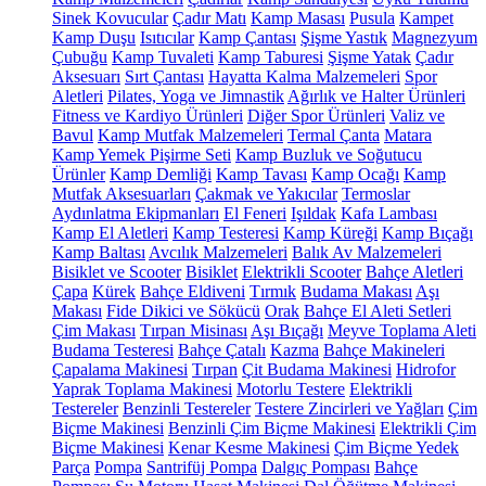
Sinek Kovucular
Çadır Matı
Kamp Masası
Pusula
Kampet
Kamp Duşu
Isıtıcılar
Kamp Çantası
Şişme Yastık
Magnezyum
Çubuğu
Kamp Tuvaleti
Kamp Taburesi
Şişme Yatak
Çadır
Aksesuarı
Sırt Çantası
Hayatta Kalma Malzemeleri
Spor
Aletleri
Pilates, Yoga ve Jimnastik
Ağırlık ve Halter Ürünleri
Fitness ve Kardiyo Ürünleri
Diğer Spor Ürünleri
Valiz ve
Bavul
Kamp Mutfak Malzemeleri
Termal Çanta
Matara
Kamp Yemek Pişirme Seti
Kamp Buzluk ve Soğutucu
Ürünler
Kamp Demliği
Kamp Tavası
Kamp Ocağı
Kamp
Mutfak Aksesuarları
Çakmak ve Yakıcılar
Termoslar
Aydınlatma Ekipmanları
El Feneri
Işıldak
Kafa Lambası
Kamp El Aletleri
Kamp Testeresi
Kamp Küreği
Kamp Bıçağı
Kamp Baltası
Avcılık Malzemeleri
Balık Av Malzemeleri
Bisiklet ve Scooter
Bisiklet
Elektrikli Scooter
Bahçe Aletleri
Çapa
Kürek
Bahçe Eldiveni
Tırmık
Budama Makası
Aşı
Makası
Fide Dikici ve Sökücü
Orak
Bahçe El Aleti Setleri
Çim Makası
Tırpan Misinası
Aşı Bıçağı
Meyve Toplama Aleti
Budama Testeresi
Bahçe Çatalı
Kazma
Bahçe Makineleri
Çapalama Makinesi
Tırpan
Çit Budama Makinesi
Hidrofor
Yaprak Toplama Makinesi
Motorlu Testere
Elektrikli
Testereler
Benzinli Testereler
Testere Zincirleri ve Yağları
Çim
Biçme Makinesi
Benzinli Çim Biçme Makinesi
Elektrikli Çim
Biçme Makinesi
Kenar Kesme Makinesi
Çim Biçme Yedek
Parça
Pompa
Santrifüj Pompa
Dalgıç Pompası
Bahçe