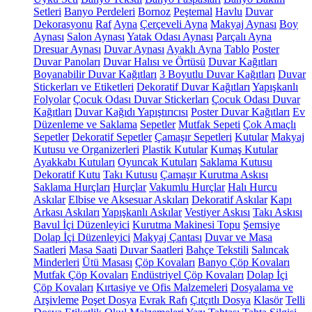
Setleri
Banyo Perdeleri
Bornoz
Peştemal
Havlu
Duvar
Dekorasyonu
Raf
Ayna
Çerçeveli Ayna
Makyaj Aynası
Boy
Aynası
Salon Aynası
Yatak Odası Aynası
Parçalı Ayna
Dresuar Aynası
Duvar Aynası
Ayaklı Ayna
Tablo
Poster
Duvar Panoları
Duvar Halısı ve Örtüsü
Duvar Kağıtları
Boyanabilir Duvar Kağıtları
3 Boyutlu Duvar Kağıtları
Duvar
Stickerları ve Etiketleri
Dekoratif Duvar Kağıtları
Yapışkanlı
Folyolar
Çocuk Odası Duvar Stickerları
Çocuk Odası Duvar
Kağıtları
Duvar Kağıdı Yapıştırıcısı
Poster Duvar Kağıtları
Ev
Düzenleme ve Saklama
Sepetler
Mutfak Sepeti
Çok Amaçlı
Sepetler
Dekoratif Sepetler
Çamaşır Sepetleri
Kutular
Makyaj
Kutusu ve Organizerleri
Plastik Kutular
Kumaş Kutular
Ayakkabı Kutuları
Oyuncak Kutuları
Saklama Kutusu
Dekoratif Kutu
Takı Kutusu
Çamaşır Kurutma Askısı
Saklama Hurçları
Hurçlar
Vakumlu Hurçlar
Halı Hurcu
Askılar
Elbise ve Aksesuar Askıları
Dekoratif Askılar
Kapı
Arkası Askıları
Yapışkanlı Askılar
Vestiyer Askısı
Takı Askısı
Bavul İçi Düzenleyici
Kurutma Makinesi Topu
Şemsiye
Dolap İçi Düzenleyici
Makyaj Çantası
Duvar ve Masa
Saatleri
Masa Saati
Duvar Saatleri
Bahçe Tekstili
Salıncak
Minderleri
Ütü Masası
Çöp Kovaları
Banyo Çöp Kovaları
Mutfak Çöp Kovaları
Endüstriyel Çöp Kovaları
Dolap İçi
Çöp Kovaları
Kırtasiye ve Ofis Malzemeleri
Dosyalama ve
Arşivleme
Poşet Dosya
Evrak Rafı
Çıtçıtlı Dosya
Klasör
Telli