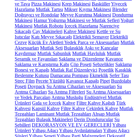
ve Tava
Pizza Makinesi
Krep Makinesi
Basküller
Yiyecek
Hazırlama
Mutfak Tartısı
Mikser
Kıyma Makinesi
Blender
Doğrayıcı ve Rondolar
Meyve Kurutma Makinesi
Dondurma
Makinesi
Hamur Yoğurma Makinesi ve Mutfak Şefleri
Yoğurt
Makinesi
Mutfak Robotu
İçecek Hazırlama
Narenciye
Sıkacağı
Çay Makineleri
Kahve Makinesi
Kettle ve Su
Isıtıcılar
Katı Meyve Sıkacağı
Elektrikli Semaver
Elektrikli
Cezve
Küçük Ev Aletleri Yedek Parça ve Aksesuarları
Mutfak
Aksesuarları
Mutfak Seti
Bulaşıklık
Askı ve Kancalar
Kaydırmaz
Mutfak Sabunluk
Mutfak Havluluk
Mutfak
Seramik ve Fayansları
Saklama ve Düzenleme
Kavanoz
Saklama ve Karıştırma Kabı
Çöp Poşeti
Sebzelikler
Saklama
Bonesi ve Kapağı
Mutfak Raf Düzenleyici
Poşetlik
Kaşıklık
Beslenme Kutusu
Damacana Pompası
Ekmeklik
Sefer Tası
Streç Film
Peçete Yüzüğü
Kavanoz Kapağı
Pipet
Buzdolabı
Poşeti
Doypack
Su Arıtma Cihazları ve Aksesuarları
Su
Arıtma Cihazları
Su Arıtma Filtreleri
Su Arıtma Aksesuarları
ve Yedek Parçaları
Arıtma Musluğu
Endüstriyel Mutfak
Ürünleri
Gıda ve İçecek
Kahve
Filtre Kahve Kağıdı
Türk
Kahvesi
Kapsül Kahve
Filtre Kahve
Çekirdek Kahve
Mutfak
Tezgahları
Laminant Mutfak Tezgahları
Ahşap Mutfak
Tezgahları
Bulaşık Makineleri
Derin Dondurucular
Su
Sebilleri
DEKORASYON VE EV GEREÇLERİ
Yılbaşı
Ürünleri
Yılbaşı Ağacı
Yılbaşı Aydınlatmaları
Yılbaşı Ağacı
Süsleri
Yılbaşı Sepeti
Yılbaşı Parti Malzemeleri
Dekoratif