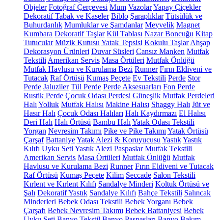
Objeler
Fotoğraf Çerçevesi
Mum
Vazolar
Yapay Çiçekler
Dekoratif Tabak ve Kaseler
Biblo
Şaraplıklar
Tütsülük ve
Buhurdanlık
Mumluklar ve Şamdanlar
Meyvelik
Magnet
Kumbara
Dekoratif Taşlar
Kül Tablası
Nazar Boncuğu
Kitap
Tutucular
Müzik Kutusu
Yatak Tepsisi
Kokulu Taşlar
Ahşap
Dekorasyon Ürünleri
Duvar Süsleri
Cansız Manken
Mutfak
Tekstili
Amerikan Servis
Masa Örtüleri
Mutfak Önlüğü
Mutfak Havlusu ve Kurulama Bezi
Runner
Fırın Eldiveni ve
Tutacak
Raf Örtüsü
Kumaş Peçete
Ev Tekstili
Perde
Stor
Perde
Jaluziler
Tül Perde
Perde Aksesuarları
Fon Perde
Rustik Perde
Çocuk Odası Perdesi
Güneşlik
Mutfak Perdeleri
Halı
Yolluk
Mutfak Halısı
Makine Halısı
Shaggy Halı
Jüt ve
Hasır Halı
Çocuk Odası Halıları
Halı Kaydırmazı
El Halısı
Deri Halı
Halı Örtüsü
Bambu Halı
Yatak Odası Tekstili
Yorgan
Nevresim Takımı
Pike ve Pike Takımı
Yatak Örtüsü
Çarşaf
Battaniye
Yatak Alezi & Koruyucusu
Yastık
Yastık
Kılıfı
Uyku Seti
Yastık Alezi
Paspaslar
Mutfak Tekstili
Amerikan Servis
Masa Örtüleri
Mutfak Önlüğü
Mutfak
Havlusu ve Kurulama Bezi
Runner
Fırın Eldiveni ve Tutacak
Raf Örtüsü
Kumaş Peçete
Kilim
Seccade
Salon Tekstili
Kırlent ve Kırlent Kılıfı
Sandalye Minderi
Koltuk Örtüsü ve
Şalı
Dekoratif Yastık
Sandalye Kılıfı
Bahçe Tekstili
Salıncak
Minderleri
Bebek Odası Tekstili
Bebek Yorganı
Bebek
Çarşafı
Bebek Nevresim Takımı
Bebek Battaniyesi
Bebek
Uyku Seti
Banyo Tekstil
Banyo Paspasları
Banyo Bakım