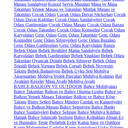
Masası Sandalyesi
Konsol
Servis Masaları
Masa ve Masa
Takımları
Yemek Masası ve Takımları
Mutfak Masası ve
Takımları
Çocuk Odası
Çocuk Odası Duvar Stickerları
Çocuk
Odası Duvar Kağıtları
Çocuk Odası Sandalyeleri
Çocuk
Odası Gardıropları
Çocuk Odası Masası
Çocuk Odası Bazası
Çocuk Odası Takımları
Çocuk Odası Komodini
Çocuk Odası
Karyolaları
Genç Odası
Genç Odası Takımları
Genç Odası
Komodini
Genç Odası Şifonyerleri
Genç Odası Bazaları
Genç Odası Gardıropları
Genç Odası Karyolaları
Ranza
Bebek Odası
Bebek Beşikleri
Mama Sandalyesi
Bebek
Karyolaları
Bebek Gardıropları
Bebek Yatakları
Bebek Odası
Takımları
Oyuncak Dolabı
Bebek Şifonyer
Bebek Odası
Tekstili
Bebek Yorganı
Bebek Çarşafı
Bebek Nevresim
Takımı
Bebek Battaniyesi
Bebek Uyku Seti
Mobilya
Aksesuarları
Mobilya Yedek Parçaları
Mobilya Kulpları
Raf
Ayakları
Keçeler
Masa Ayağı
Mobilya Ayağı
BAHÇE,BALKON VE OUTDOOR
Bahçe Mobilyaları
Bahçe Takımları
Balkon ve Bahçe Oturma Grubu
Bahçe ve
Balkon Yemek Masası Takımları
Balkon ve Bahçe Köşe
Takımı
Bistro Setleri
Bahçe Minderi
Çardak ve Kameriyeler
Bahçe ve Balkon Masası
Bahçe Şemsiyesi
Bahçe Bankı
Bahçe Sandalyeleri
Bahçe Sehpası
Bahçe Mobilya Kılıfları
Hamak
Bahçe Salıncağı
Şezlong
Bahçe Koltukları
Ahşap Ev
ve Bungalov
Tente
Prefabrik Evler
Kamp Spor ve Outdoor
Kamp Malzemeleri
Çadırlar
Kamp Sandalyesi
Uyku Tulumu