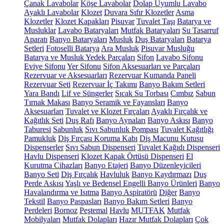
Çanak Lavabolar
Köşe Lavabolar
Dolap Uyumlu Lavabo
Ayaklı Lavabolar
Klozet
Duvara Sıfır Klozetler
Asma
Klozetler
Klozet Kapakları
Pisuvar
Tuvalet Taşı
Batarya ve
Musluklar
Lavabo Bataryaları
Mutfak Bataryaları
Su Tasarruf
Aparatı
Banyo Bataryaları
Musluk
Duş Bataryaları
Batarya
Setleri
Fotoselli Batarya
Ara Musluk
Pisuvar Musluğu
Batarya ve Musluk Yedek Parçaları
Sifon
Lavabo Sifonu
Eviye Sifonu
Yer Sifonu
Sifon Aksesuarları ve Parçaları
Rezervuar ve Aksesuarları
Rezervuar Kumanda Paneli
Rezervuar Seti
Rezervuar İç Takımı
Banyo Bakım Setleri
Yara Bandı
Lif ve Süngerler
Sıcak Su Torbası
Cımbız
Sabun
Tırnak Makası
Banyo Seramik ve Fayansları
Banyo
Aksesuarları
Tuvalet ve Klozet Fırçaları
Ayaklı Fırçalık ve
Kağıtlık Seti
Duş Rafı
Banyo Aynaları
Banyo Askısı
Banyo
Taburesi
Sabunluk
Sıvı Sabunluk Pompası
Tuvalet Kağıtlığı
Pamukluk
Diş Fırçası Koruma Kabı
Diş Macunu Kutusu
Dispenserler
Sıvı Sabun Dispenseri
Tuvalet Kağıdı Dispenseri
Havlu Dispenseri
Klozet Kapak Örtüsü Dispenseri
El
Kurutma Cihazları
Banyo Etajeri
Banyo Düzenleyicileri
Banyo Seti
Diş Fırçalık
Havluluk
Banyo Kaydırmazı
Duş
Perde Askısı
Yaşlı ve Bedensel Engelli Banyo Ürünleri
Banyo
Havalandırma ve Isıtma
Banyo Aspiratörü
Diğer
Banyo
Tekstil
Banyo Paspasları
Banyo Bakım Setleri
Banyo
Perdeleri
Bornoz
Peştemal
Havlu
MUTFAK
Mutfak
Mobilyaları
Mutfak Dolapları
Hazır Mutfak Dolapları
Çok