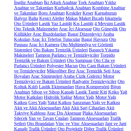
İngiliz Anahtarı
İki Ağızlı Anahtar
Tork Anahtarı
Yıldız
Anahtar ve Takımları
Kurbağcık Anahtarı
Kombine Anahtar
ve Takımları
Boru Anahtarı
Keskiler
Keser
Kargaburun
Balyoz
Balta
Kesici Aletler
Makas
Maket Bıçağı
Iskarpela
Oto Ürünleri
Lastik
Yaz Lastiği
Kış Lastiği
4 Mevsim Lastik
Oto Teknik Malzemeler
Araç İçi Aksesuar
Oto Güneşlik
Oto
Küllükler
Araç Buzdolapları
Bagaj Düzenleyici
Araba
Kokuları
Araç İçi Telefon Tutucular
Bagaj Havuzu
Oto
Paspası
Araç İçi Kamera
Oto Multimedya ve Görüntü
Sistemleri
Oto Bakım Temizlik Ürünleri
Basınçlı Yıkama
Makineleri
Tampon Parlatıcı ve Temizleyiciler
Torpido
Temizlik ve Bakım Ürünleri
Oto Şampuan
Oto Cila ve
Parlatıcı Ürünleri
Polyester Macun
Oto Cam Bakım Ürünleri
ve Temizleyiciler
Mikrofiber Bez
Araç Temizlik Seti
Araç
Boyaları
Araç Süpürgeleri
Araba Çizik Giderici
Motor
Temizleyici ve Bakım Ürünleri
Radyatör Temizleyiciler
Oto
Koltuk Kılıfı
Lastik Ekipmanları
Hava Kompresörü
Bijon
Anahtarı
Sibop ve Sibop Kapağı
Lastik Tamir Kiti
Kriko
Yağ
Motor Katkıları
Hidrolik Yağlar
Motor Yağı
Motor Yağı
Katkısı
Gres Yağı
Yakıt Katkısı
Şanzıman Yağı ve Katkısı
Akü ve Akü Aksesuarları
Akü
Akü Şarj Cihazları
Akü
Takviye Kablosu
Araç Dış Aksesuar
Plaka Aksesuarları
Silecek
Yan ve Tavan Çıtaları
Tampon Aksesuarları
Trafik
Setleri
Oto Brandaları
Vinç ve Vinç Aksesuarları
Jant ve Jant
Kapağı
Trafik Ürünleri
Oto Projektör
Diğer Trafik Ürünleri