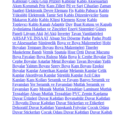
Kabloları
Çoklu Grup Prizleri
Kablolar
Kablo Aksesuarları
Akım Korumalı Priz
Kapı Zilleri
Pil ve Şarj Cihazları
Zaman
Saatleri
Elektronik Devre Elemanı
Fiş
Kablo Pabucu
Kablo
Yüksüğü
Elektronik Tamir Seti
Kablo Düzenleyiciler
Susta
Makaron Kablo
Kablo Klipsi
Klemens
Kroşe
Kablo
Toplayıcı
Kablo Kanalı
Adaptör
Duy
Buat Kutusu ve Kapağı
Aydınlatma Halatları ve Zincirleri
Enerji Sistemleri
Güneş
Paneli
Lityum Akü
Jel Akü
İnverter
Tavan Vantilatörleri
AHŞAP VE İNŞAAT
Ahşap Yer Döşeme
Parke
Parke Profil
ve Aksesuarları
Süpürgelik
Boya ve Boya Malzemeleri
Hobi
Boyaları
Tempare Boyası
Boya Malzemeleri
Tinerler
Maskeleme Bandı
Vernik
Spatula
Hışır Örtü
Duvar Macunu
Boya Fırçaları
Boya Rulosu
Mala
Boya
İç Cephe Boyalar
Dış
Cephe Boyalar
Astarlar
Metal Boyaları
Tavan Boyaları
Yağlı
Boyalar
Yalıtım Boyası
Sprey Boya
Kapı Boyası
Epoksi
Boyalar
Kapılar
Amerikan Kapılar
Melamin Kapılar
Çelik
Kapılar
Akordiyon Kapılar
Sürgülü Kapılar
Acil Çıkış
Kapıları
Kapı Kolları
Seramik ve Fayans
Banyo Seramik ve
Fayansları
Yer Seramik ve Fayansları
Mutfak Seramik ve
Fayansları
Karo
Mozaik
Mutfak Tezgahları
Laminant Mutfak
Tezgahları
Ahşap Mutfak Tezgahları
PVC Zemin Kaplama
Duvar Ürünleri
Duvar Kağıtları
Boyanabilir Duvar Kağıtları
3 Boyutlu Duvar Kağıtları
Duvar Stickerları ve Etiketleri
Dekoratif Duvar Kağıtları
Yapışkanlı Folyolar
Çocuk Odası
Duvar Stickerları
Çocuk Odası Duvar Kağıtları
Duvar Kağıdı