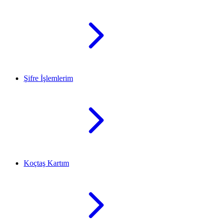
Şifre İşlemlerim
Koçtaş Kartım