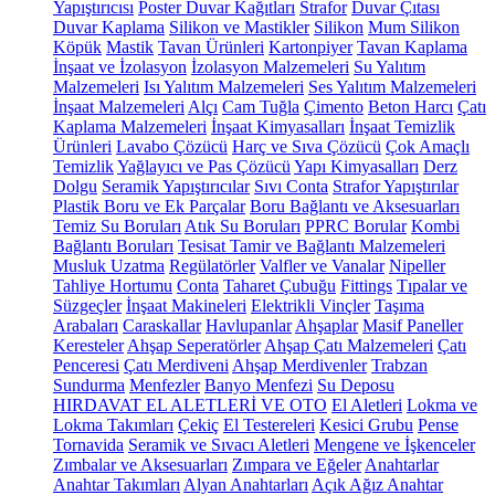
Yapıştırıcısı
Poster Duvar Kağıtları
Strafor
Duvar Çıtası
Duvar Kaplama
Silikon ve Mastikler
Silikon
Mum Silikon
Köpük
Mastik
Tavan Ürünleri
Kartonpiyer
Tavan Kaplama
İnşaat ve İzolasyon
İzolasyon Malzemeleri
Su Yalıtım
Malzemeleri
Isı Yalıtım Malzemeleri
Ses Yalıtım Malzemeleri
İnşaat Malzemeleri
Alçı
Cam Tuğla
Çimento
Beton Harcı
Çatı
Kaplama Malzemeleri
İnşaat Kimyasalları
İnşaat Temizlik
Ürünleri
Lavabo Çözücü
Harç ve Sıva Çözücü
Çok Amaçlı
Temizlik
Yağlayıcı ve Pas Çözücü
Yapı Kimyasalları
Derz
Dolgu
Seramik Yapıştırıcılar
Sıvı Conta
Strafor Yapıştırılar
Plastik Boru ve Ek Parçalar
Boru Bağlantı ve Aksesuarları
Temiz Su Boruları
Atık Su Boruları
PPRC Borular
Kombi
Bağlantı Boruları
Tesisat Tamir ve Bağlantı Malzemeleri
Musluk Uzatma
Regülatörler
Valfler ve Vanalar
Nipeller
Tahliye Hortumu
Conta
Taharet Çubuğu
Fittings
Tıpalar ve
Süzgeçler
İnşaat Makineleri
Elektrikli Vinçler
Taşıma
Arabaları
Caraskallar
Havlupanlar
Ahşaplar
Masif Paneller
Keresteler
Ahşap Seperatörler
Ahşap Çatı Malzemeleri
Çatı
Penceresi
Çatı Merdiveni
Ahşap Merdivenler
Trabzan
Sundurma
Menfezler
Banyo Menfezi
Su Deposu
HIRDAVAT EL ALETLERİ VE OTO
El Aletleri
Lokma ve
Lokma Takımları
Çekiç
El Testereleri
Kesici Grubu
Pense
Tornavida
Seramik ve Sıvacı Aletleri
Mengene ve İşkenceler
Zımbalar ve Aksesuarları
Zımpara ve Eğeler
Anahtarlar
Anahtar Takımları
Alyan Anahtarları
Açık Ağız Anahtar