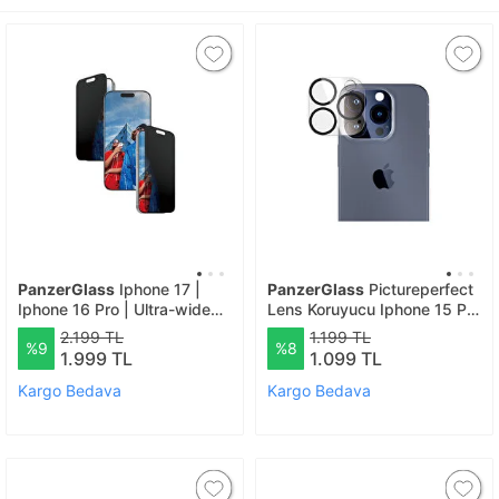
PanzerGlass
Iphone 17 |
PanzerGlass
Pictureperfect
Iphone 16 Pro | Ultra-wide
Lens Koruyucu Iphone 15 Pro
Fit Çerçeve Aparatlı 2 Yönlü
Ve Iphone 15 Pro Max -
2.199 TL
1.199 TL
%9
%8
Gizli/hayalet Ekranlı Koruyucu
Şeffaf
1.999 TL
1.099 TL
Kargo Bedava
Kargo Bedava