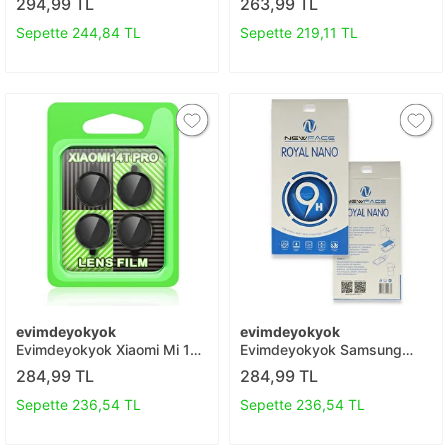
294,99 TL
263,99 TL
Seramik Nano Ekran
Seramik Nano Ekran
Koruyucu T20
Koruyucu T20
Sepette 244,84 TL
Sepette 219,11 TL
evimdeyokyok
evimdeyokyok
Evimdeyokyok Xiaomi Mi 14t
Evimdeyokyok Samsung
Pro Raze Metal Kamera Lens
Galaxy A51 Royal Nano
284,99 TL
284,99 TL
- Siyah T20
Ekran Koruyucu T20
Sepette 236,54 TL
Sepette 236,54 TL