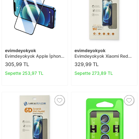
evimdeyokyok
evimdeyokyok
Evimdeyokyok Apple İphone
Evimdeyokyok Xiaomi Redmi
13 Pro Max 3d Antistatik
9t 6d Mat Seramik Hayalet
305,99 TL
329,99 TL
Cam Ekran Koruyucu T20
Nano Ekran Koruyucu T20
Sepette 253,97 TL
Sepette 273,89 TL