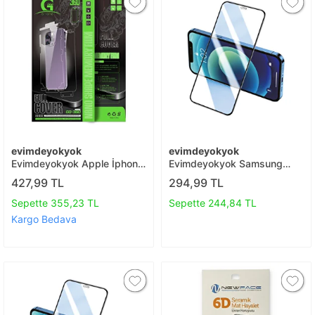
evimdeyokyok
evimdeyokyok
Evimdeyokyok Apple İphone
Evimdeyokyok Samsung
16e 360 Full Body Arka
Galaxy A21s 3d Antistatik
427,99 TL
294,99 TL
Koruyucu T20
Seramik Nano Ekran
Koruyucu T20
Sepette 355,23 TL
Sepette 244,84 TL
Kargo Bedava