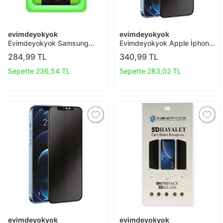
evimdeyokyok
evimdeyokyok
Evimdeyokyok Samsung
Evimdeyokyok Apple İphone
Galaxy Z Fold 6 Raze Metal
7 Plus 3d Antistatik Hayalet
284,99 TL
340,99 TL
Kamera Lens - Siyah T20
Cam Ekran Koruyucu - Siyah
T20
Sepette 236,54 TL
Sepette 283,02 TL
evimdeyokyok
evimdeyokyok