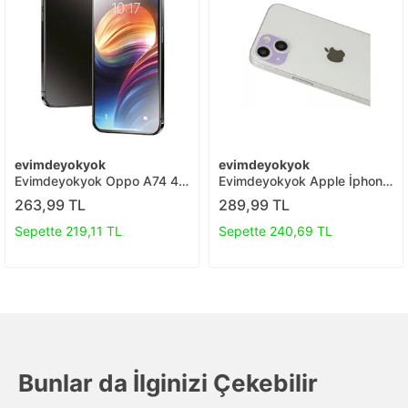
evimdeyokyok
evimdeyokyok
Evimdeyokyok Oppo A74 4g
Evimdeyokyok Apple İphone
3d Antistatik Mat Seramik
13 Rainbow Kamera Lens
263,99 TL
289,99 TL
Nano Ekran Koruyucu T20
Koruma Cam - Mor T20
Sepette 219,11 TL
Sepette 240,69 TL
Bunlar da İlginizi Çekebilir