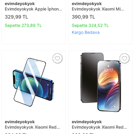
evimdeyokyok
evimdeyokyok
Evimdeyokyok Apple İphone
Evimdeyokyok Xiaomi Mi
12 Pro 6d Mat Seramik
Band 7 Polymer Nano Ekran
329,99 TL
390,99 TL
Hayalet Nano Ekran
Koruyucu - Şeffaf T20
Koruyucu T20
Sepette 273,89 TL
Sepette 324,52 TL
Kargo Bedava
evimdeyokyok
evimdeyokyok
Evimdeyokyok Xiaomi Redmi
Evimdeyokyok Xiaomi Redmi
Note 8 Pro 3d Antistatik
Note 8 Pro 3d Antistatik Mat