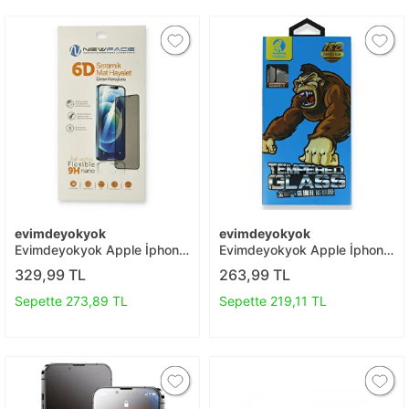
evimdeyokyok
evimdeyokyok
Evimdeyokyok Apple İphone
Evimdeyokyok Apple İphone
12 Pro Max 6d Mat Seramik
14 Pro 18d Cam Ekran
329,99 TL
263,99 TL
Hayalet Nano Ekran
Koruyucu T20
Koruyucu T20
Sepette 273,89 TL
Sepette 219,11 TL