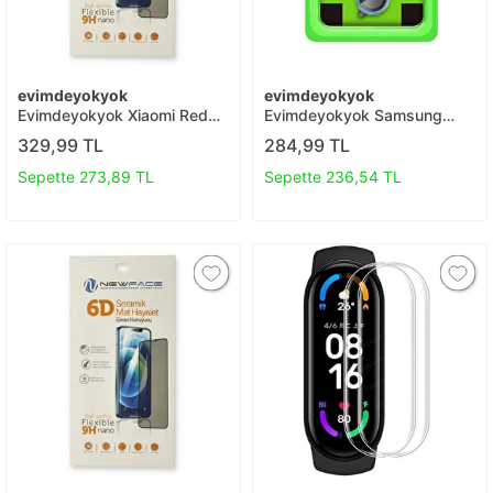
evimdeyokyok
evimdeyokyok
Evimdeyokyok Xiaomi Redmi
Evimdeyokyok Samsung
Note 9 Pro 6d Mat Seramik
Galaxy S25 Plus Raze Metal
329,99 TL
284,99 TL
Hayalet Nano Ekran
Kamera Lens - Mavi T20
Koruyucu T20
Sepette 273,89 TL
Sepette 236,54 TL