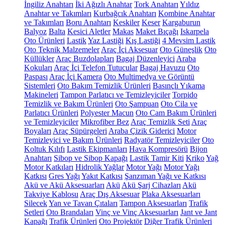
İngiliz Anahtarı
İki Ağızlı Anahtar
Tork Anahtarı
Yıldız
Anahtar ve Takımları
Kurbağcık Anahtarı
Kombine Anahtar
ve Takımları
Boru Anahtarı
Keskiler
Keser
Kargaburun
Balyoz
Balta
Kesici Aletler
Makas
Maket Bıçağı
Iskarpela
Oto Ürünleri
Lastik
Yaz Lastiği
Kış Lastiği
4 Mevsim Lastik
Oto Teknik Malzemeler
Araç İçi Aksesuar
Oto Güneşlik
Oto
Küllükler
Araç Buzdolapları
Bagaj Düzenleyici
Araba
Kokuları
Araç İçi Telefon Tutucular
Bagaj Havuzu
Oto
Paspası
Araç İçi Kamera
Oto Multimedya ve Görüntü
Sistemleri
Oto Bakım Temizlik Ürünleri
Basınçlı Yıkama
Makineleri
Tampon Parlatıcı ve Temizleyiciler
Torpido
Temizlik ve Bakım Ürünleri
Oto Şampuan
Oto Cila ve
Parlatıcı Ürünleri
Polyester Macun
Oto Cam Bakım Ürünleri
ve Temizleyiciler
Mikrofiber Bez
Araç Temizlik Seti
Araç
Boyaları
Araç Süpürgeleri
Araba Çizik Giderici
Motor
Temizleyici ve Bakım Ürünleri
Radyatör Temizleyiciler
Oto
Koltuk Kılıfı
Lastik Ekipmanları
Hava Kompresörü
Bijon
Anahtarı
Sibop ve Sibop Kapağı
Lastik Tamir Kiti
Kriko
Yağ
Motor Katkıları
Hidrolik Yağlar
Motor Yağı
Motor Yağı
Katkısı
Gres Yağı
Yakıt Katkısı
Şanzıman Yağı ve Katkısı
Akü ve Akü Aksesuarları
Akü
Akü Şarj Cihazları
Akü
Takviye Kablosu
Araç Dış Aksesuar
Plaka Aksesuarları
Silecek
Yan ve Tavan Çıtaları
Tampon Aksesuarları
Trafik
Setleri
Oto Brandaları
Vinç ve Vinç Aksesuarları
Jant ve Jant
Kapağı
Trafik Ürünleri
Oto Projektör
Diğer Trafik Ürünleri