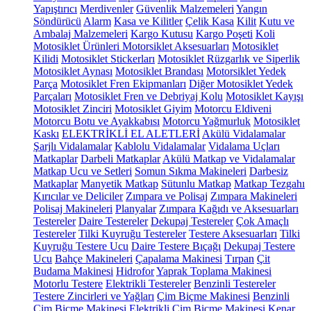
Yapıştırıcı
Merdivenler
Güvenlik Malzemeleri
Yangın
Söndürücü
Alarm
Kasa ve Kilitler
Çelik Kasa
Kilit
Kutu ve
Ambalaj Malzemeleri
Kargo Kutusu
Kargo Poşeti
Koli
Motosiklet Ürünleri
Motorsiklet Aksesuarları
Motosiklet
Kilidi
Motosiklet Stickerları
Motosiklet Rüzgarlık ve Siperlik
Motosiklet Aynası
Motosiklet Brandası
Motorsiklet Yedek
Parça
Motosiklet Fren Ekipmanları
Diğer Motosiklet Yedek
Parçaları
Motosiklet Fren ve Debriyaj Kolu
Motosiklet Kayışı
Motosiklet Zinciri
Motosiklet Giyim
Motorcu Eldiveni
Motorcu Botu ve Ayakkabısı
Motorcu Yağmurluk
Motosiklet
Kaskı
ELEKTRİKLİ EL ALETLERİ
Akülü Vidalamalar
Şarjlı Vidalamalar
Kablolu Vidalamalar
Vidalama Uçları
Matkaplar
Darbeli Matkaplar
Akülü Matkap ve Vidalamalar
Matkap Ucu ve Setleri
Somun Sıkma Makineleri
Darbesiz
Matkaplar
Manyetik Matkap
Sütunlu Matkap
Matkap Tezgahı
Kırıcılar ve Deliciler
Zımpara ve Polisaj
Zımpara Makineleri
Polisaj Makineleri
Planyalar
Zımpara Kağıdı ve Aksesuarları
Testereler
Daire Testereler
Dekupaj Testereler
Çok Amaçlı
Testereler
Tilki Kuyruğu Testereler
Testere Aksesuarları
Tilki
Kuyruğu Testere Ucu
Daire Testere Bıçağı
Dekupaj Testere
Ucu
Bahçe Makineleri
Çapalama Makinesi
Tırpan
Çit
Budama Makinesi
Hidrofor
Yaprak Toplama Makinesi
Motorlu Testere
Elektrikli Testereler
Benzinli Testereler
Testere Zincirleri ve Yağları
Çim Biçme Makinesi
Benzinli
Çim Biçme Makinesi
Elektrikli Çim Biçme Makinesi
Kenar