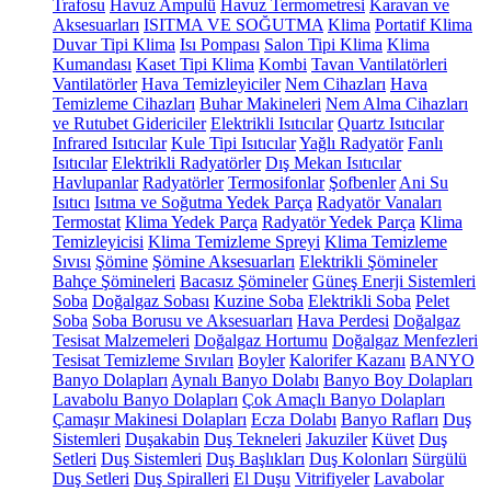
Trafosu
Havuz Ampulü
Havuz Termometresi
Karavan ve
Aksesuarları
ISITMA VE SOĞUTMA
Klima
Portatif Klima
Duvar Tipi Klima
Isı Pompası
Salon Tipi Klima
Klima
Kumandası
Kaset Tipi Klima
Kombi
Tavan Vantilatörleri
Vantilatörler
Hava Temizleyiciler
Nem Cihazları
Hava
Temizleme Cihazları
Buhar Makineleri
Nem Alma Cihazları
ve Rutubet Gidericiler
Elektrikli Isıtıcılar
Quartz Isıtıcılar
Infrared Isıtıcılar
Kule Tipi Isıtıcılar
Yağlı Radyatör
Fanlı
Isıtıcılar
Elektrikli Radyatörler
Dış Mekan Isıtıcılar
Havlupanlar
Radyatörler
Termosifonlar
Şofbenler
Ani Su
Isıtıcı
Isıtma ve Soğutma Yedek Parça
Radyatör Vanaları
Termostat
Klima Yedek Parça
Radyatör Yedek Parça
Klima
Temizleyicisi
Klima Temizleme Spreyi
Klima Temizleme
Sıvısı
Şömine
Şömine Aksesuarları
Elektrikli Şömineler
Bahçe Şömineleri
Bacasız Şömineler
Güneş Enerji Sistemleri
Soba
Doğalgaz Sobası
Kuzine Soba
Elektrikli Soba
Pelet
Soba
Soba Borusu ve Aksesuarları
Hava Perdesi
Doğalgaz
Tesisat Malzemeleri
Doğalgaz Hortumu
Doğalgaz Menfezleri
Tesisat Temizleme Sıvıları
Boyler
Kalorifer Kazanı
BANYO
Banyo Dolapları
Aynalı Banyo Dolabı
Banyo Boy Dolapları
Lavabolu Banyo Dolapları
Çok Amaçlı Banyo Dolapları
Çamaşır Makinesi Dolapları
Ecza Dolabı
Banyo Rafları
Duş
Sistemleri
Duşakabin
Duş Tekneleri
Jakuziler
Küvet
Duş
Setleri
Duş Sistemleri
Duş Başlıkları
Duş Kolonları
Sürgülü
Duş Setleri
Duş Spiralleri
El Duşu
Vitrifiyeler
Lavabolar