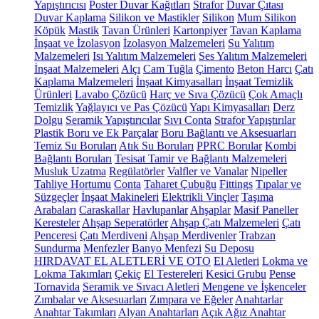
Yapıştırıcısı
Poster Duvar Kağıtları
Strafor
Duvar Çıtası
Duvar Kaplama
Silikon ve Mastikler
Silikon
Mum Silikon
Köpük
Mastik
Tavan Ürünleri
Kartonpiyer
Tavan Kaplama
İnşaat ve İzolasyon
İzolasyon Malzemeleri
Su Yalıtım
Malzemeleri
Isı Yalıtım Malzemeleri
Ses Yalıtım Malzemeleri
İnşaat Malzemeleri
Alçı
Cam Tuğla
Çimento
Beton Harcı
Çatı
Kaplama Malzemeleri
İnşaat Kimyasalları
İnşaat Temizlik
Ürünleri
Lavabo Çözücü
Harç ve Sıva Çözücü
Çok Amaçlı
Temizlik
Yağlayıcı ve Pas Çözücü
Yapı Kimyasalları
Derz
Dolgu
Seramik Yapıştırıcılar
Sıvı Conta
Strafor Yapıştırılar
Plastik Boru ve Ek Parçalar
Boru Bağlantı ve Aksesuarları
Temiz Su Boruları
Atık Su Boruları
PPRC Borular
Kombi
Bağlantı Boruları
Tesisat Tamir ve Bağlantı Malzemeleri
Musluk Uzatma
Regülatörler
Valfler ve Vanalar
Nipeller
Tahliye Hortumu
Conta
Taharet Çubuğu
Fittings
Tıpalar ve
Süzgeçler
İnşaat Makineleri
Elektrikli Vinçler
Taşıma
Arabaları
Caraskallar
Havlupanlar
Ahşaplar
Masif Paneller
Keresteler
Ahşap Seperatörler
Ahşap Çatı Malzemeleri
Çatı
Penceresi
Çatı Merdiveni
Ahşap Merdivenler
Trabzan
Sundurma
Menfezler
Banyo Menfezi
Su Deposu
HIRDAVAT EL ALETLERİ VE OTO
El Aletleri
Lokma ve
Lokma Takımları
Çekiç
El Testereleri
Kesici Grubu
Pense
Tornavida
Seramik ve Sıvacı Aletleri
Mengene ve İşkenceler
Zımbalar ve Aksesuarları
Zımpara ve Eğeler
Anahtarlar
Anahtar Takımları
Alyan Anahtarları
Açık Ağız Anahtar