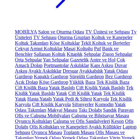
MOBİLYA
Salon ve Oturma Odası
TV Ünitesi ve Sehpası
Tv
Üniteleri
TV Sehpası
Oturma Grupları
Koltuk ve Kanepeler
Koltuk Takımları
Köşe Koltuklar
Tekli Koltuk ve Berjerler
Çekyat
Armut Koltuklar
Masaj Koltuğu
Puf
Bank ve
Benchler
Sallanan Koltuk
Kitaplık
Sehpalar
Zigon Sehpalar
Orta Sehpalar
Yan Sehpalar
Gazetelik
Antre ve Hol
Çok
Amaçlı Dolap
Portmantolar
Askılıklar
Kapı Askısı
Duvar
Askısı
Ayaklı Askılıklar
Dresuar
Ayakkabılık
Yatak Odası
Gardırop
Kapaklı Gardırop
Sürgülü Gardırop
Bez Gardırop
Açık Dolap
Köşe Gardırop
Yüklük
Baza
Tek Kişilik Baza
Çift Kişilik Baza
Yatak Başlığı
Çift Kişilik Yatak Başlığı
Tek
Kişilik Yatak Başlığı
Yatak
Çift Kişilik Yatak
Tek Kişilik
Yatak
Hasta Yatağı
Yatak Pedi & Şiltesi
Karyola
Tek Kişilik
Karyola
Çift Kişilik Karyola
Şifonyerler
Komodin
Yatak
Odası Takımları
Makyaj Masası
Takı Dolabı
Sandık
Paravan
Ofis ve Çalışma Mobilyaları
Çalışma ve Bilgisayar Masası
Oyuncu Koltukları
Çalışma ve Ofis Sandalyeleri
Keson
Ofis
Dolabı
Ofis Koltukları ve Kanepeleri
Ayaklı Küllükler
Laptop
Sehpası
Oyuncu Masası
Toplantı Masası
Ofis Masası ve
Takımları
Yemek Odası
Yemek Odası Takımları
Vitrin
Yemek