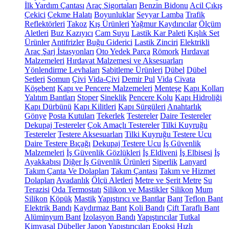
İlk Yardım Çantası
Araç Sigortaları
Benzin Bidonu
Acil Çıkış
Çekici
Çekme Halatı
Boyunluklar
Seyyar Lamba
Trafik
Reflektörleri
Takoz
Kış Ürünleri
Yağmur Kaydırıcılar
Ölçüm
Aletleri
Buz Kazıyıcı
Cam Suyu
Lastik Kar Paleti
Kışlık Set
Ürünler
Antifrizler
Buğu Giderici
Lastik Zinciri
Elektrikli
Araç Şarj İstasyonları
Oto Yedek Parça
Römork
Hırdavat
Malzemeleri
Hırdavat Malzemesi ve Aksesuarları
Yönlendirme Levhaları
Sabitleme Ürünleri
Dübel
Dübel
Setleri
Somun
Çivi
Vida-Çivi
Demir Pul
Vida
Civata
Köşebent
Kapı ve Pencere Malzemeleri
Menteşe
Kapı Kolları
Yalıtım Bantları
Stoper
Sineklik
Pencere Kolu
Kapı Hidroliği
Kapı Dürbünü
Kapı Kilitleri
Kapı Sürgüleri
Anahtarlık
Gönye
Posta Kutuları
Tekerlek
Testereler
Daire Testereler
Dekupaj Testereler
Çok Amaçlı Testereler
Tilki Kuyruğu
Testereler
Testere Aksesuarları
Tilki Kuyruğu Testere Ucu
Daire Testere Bıçağı
Dekupaj Testere Ucu
İş Güvenlik
Malzemeleri
İş Güvenlik Gözlükleri
İş Eldiveni
İş Elbisesi
İş
Ayakkabısı
Diğer İş Güvenlik Ürünleri
Siperlik
Lanyard
Takım Çanta Ve Dolapları
Takım Çantası
Takım ve Hizmet
Dolapları
Avadanlık
Ölçü Aletleri
Metre ve Şerit Metre
Su
Terazisi
Oda Termostatı
Silikon ve Mastikler
Silikon
Mum
Silikon
Köpük
Mastik
Yapıştırıcı ve Bantlar
Bant
Teflon Bant
Elektrik Bandı
Kaydırmaz Bant
Koli Bandı
Çift Taraflı Bant
Alüminyum Bant
İzolasyon Bandı
Yapıştırıcılar
Tutkal
Kimyasal Dübeller
Japon Yapıştırıcıları
Epoksi
Hızlı