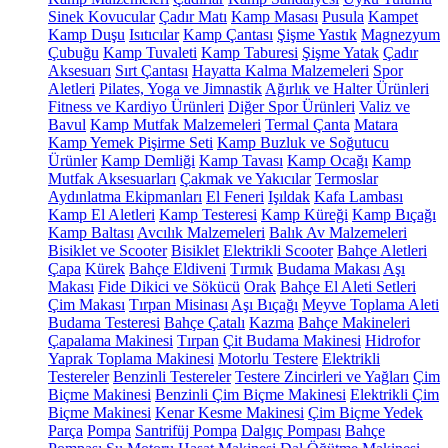
Sinek Kovucular
Çadır Matı
Kamp Masası
Pusula
Kampet
Kamp Duşu
Isıtıcılar
Kamp Çantası
Şişme Yastık
Magnezyum
Çubuğu
Kamp Tuvaleti
Kamp Taburesi
Şişme Yatak
Çadır
Aksesuarı
Sırt Çantası
Hayatta Kalma Malzemeleri
Spor
Aletleri
Pilates, Yoga ve Jimnastik
Ağırlık ve Halter Ürünleri
Fitness ve Kardiyo Ürünleri
Diğer Spor Ürünleri
Valiz ve
Bavul
Kamp Mutfak Malzemeleri
Termal Çanta
Matara
Kamp Yemek Pişirme Seti
Kamp Buzluk ve Soğutucu
Ürünler
Kamp Demliği
Kamp Tavası
Kamp Ocağı
Kamp
Mutfak Aksesuarları
Çakmak ve Yakıcılar
Termoslar
Aydınlatma Ekipmanları
El Feneri
Işıldak
Kafa Lambası
Kamp El Aletleri
Kamp Testeresi
Kamp Küreği
Kamp Bıçağı
Kamp Baltası
Avcılık Malzemeleri
Balık Av Malzemeleri
Bisiklet ve Scooter
Bisiklet
Elektrikli Scooter
Bahçe Aletleri
Çapa
Kürek
Bahçe Eldiveni
Tırmık
Budama Makası
Aşı
Makası
Fide Dikici ve Sökücü
Orak
Bahçe El Aleti Setleri
Çim Makası
Tırpan Misinası
Aşı Bıçağı
Meyve Toplama Aleti
Budama Testeresi
Bahçe Çatalı
Kazma
Bahçe Makineleri
Çapalama Makinesi
Tırpan
Çit Budama Makinesi
Hidrofor
Yaprak Toplama Makinesi
Motorlu Testere
Elektrikli
Testereler
Benzinli Testereler
Testere Zincirleri ve Yağları
Çim
Biçme Makinesi
Benzinli Çim Biçme Makinesi
Elektrikli Çim
Biçme Makinesi
Kenar Kesme Makinesi
Çim Biçme Yedek
Parça
Pompa
Santrifüj Pompa
Dalgıç Pompası
Bahçe