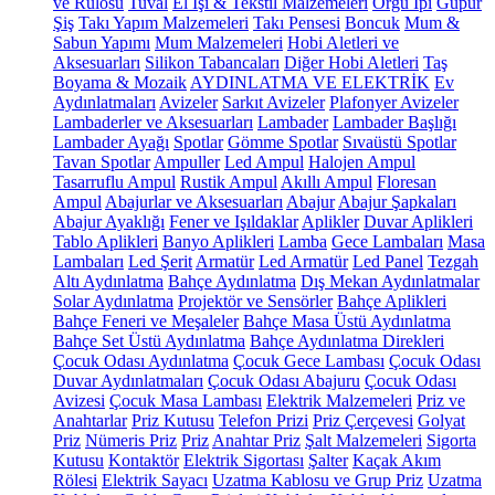
ve Rulosu
Tuval
El İşi & Tekstil Malzemeleri
Örgü İpi
Güpür
Şiş
Takı Yapım Malzemeleri
Takı Pensesi
Boncuk
Mum &
Sabun Yapımı
Mum Malzemeleri
Hobi Aletleri ve
Aksesuarları
Silikon Tabancaları
Diğer Hobi Aletleri
Taş
Boyama & Mozaik
AYDINLATMA VE ELEKTRİK
Ev
Aydınlatmaları
Avizeler
Sarkıt Avizeler
Plafonyer Avizeler
Lambaderler ve Aksesuarları
Lambader
Lambader Başlığı
Lambader Ayağı
Spotlar
Gömme Spotlar
Sıvaüstü Spotlar
Tavan Spotlar
Ampuller
Led Ampul
Halojen Ampul
Tasarruflu Ampul
Rustik Ampul
Akıllı Ampul
Floresan
Ampul
Abajurlar ve Aksesuarları
Abajur
Abajur Şapkaları
Abajur Ayaklığı
Fener ve Işıldaklar
Aplikler
Duvar Aplikleri
Tablo Aplikleri
Banyo Aplikleri
Lamba
Gece Lambaları
Masa
Lambaları
Led Şerit
Armatür
Led Armatür
Led Panel
Tezgah
Altı Aydınlatma
Bahçe Aydınlatma
Dış Mekan Aydınlatmalar
Solar Aydınlatma
Projektör ve Sensörler
Bahçe Aplikleri
Bahçe Feneri ve Meşaleler
Bahçe Masa Üstü Aydınlatma
Bahçe Set Üstü Aydınlatma
Bahçe Aydınlatma Direkleri
Çocuk Odası Aydınlatma
Çocuk Gece Lambası
Çocuk Odası
Duvar Aydınlatmaları
Çocuk Odası Abajuru
Çocuk Odası
Avizesi
Çocuk Masa Lambası
Elektrik Malzemeleri
Priz ve
Anahtarlar
Priz Kutusu
Telefon Prizi
Priz Çerçevesi
Golyat
Priz
Nümeris Priz
Priz
Anahtar Priz
Şalt Malzemeleri
Sigorta
Kutusu
Kontaktör
Elektrik Sigortası
Şalter
Kaçak Akım
Rölesi
Elektrik Sayacı
Uzatma Kablosu ve Grup Priz
Uzatma