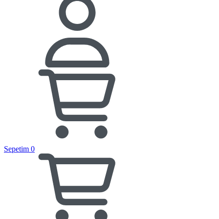
Sepetim
0