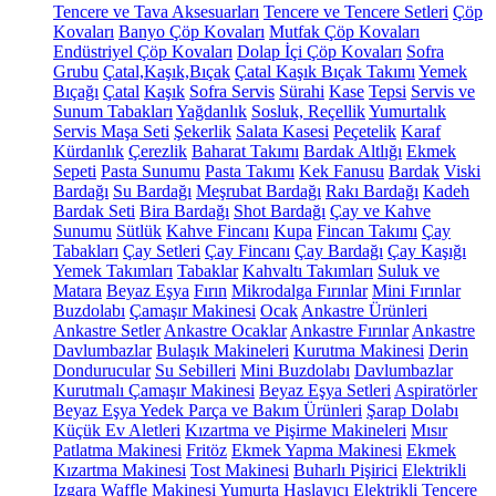
Tencere ve Tava Aksesuarları
Tencere ve Tencere Setleri
Çöp
Kovaları
Banyo Çöp Kovaları
Mutfak Çöp Kovaları
Endüstriyel Çöp Kovaları
Dolap İçi Çöp Kovaları
Sofra
Grubu
Çatal,Kaşık,Bıçak
Çatal Kaşık Bıçak Takımı
Yemek
Bıçağı
Çatal
Kaşık
Sofra Servis
Sürahi
Kase
Tepsi
Servis ve
Sunum Tabakları
Yağdanlık
Sosluk, Reçellik
Yumurtalık
Servis Maşa Seti
Şekerlik
Salata Kasesi
Peçetelik
Karaf
Kürdanlık
Çerezlik
Baharat Takımı
Bardak Altlığı
Ekmek
Sepeti
Pasta Sunumu
Pasta Takımı
Kek Fanusu
Bardak
Viski
Bardağı
Su Bardağı
Meşrubat Bardağı
Rakı Bardağı
Kadeh
Bardak Seti
Bira Bardağı
Shot Bardağı
Çay ve Kahve
Sunumu
Sütlük
Kahve Fincanı
Kupa
Fincan Takımı
Çay
Tabakları
Çay Setleri
Çay Fincanı
Çay Bardağı
Çay Kaşığı
Yemek Takımları
Tabaklar
Kahvaltı Takımları
Suluk ve
Matara
Beyaz Eşya
Fırın
Mikrodalga Fırınlar
Mini Fırınlar
Buzdolabı
Çamaşır Makinesi
Ocak
Ankastre Ürünleri
Ankastre Setler
Ankastre Ocaklar
Ankastre Fırınlar
Ankastre
Davlumbazlar
Bulaşık Makineleri
Kurutma Makinesi
Derin
Dondurucular
Su Sebilleri
Mini Buzdolabı
Davlumbazlar
Kurutmalı Çamaşır Makinesi
Beyaz Eşya Setleri
Aspiratörler
Beyaz Eşya Yedek Parça ve Bakım Ürünleri
Şarap Dolabı
Küçük Ev Aletleri
Kızartma ve Pişirme Makineleri
Mısır
Patlatma Makinesi
Fritöz
Ekmek Yapma Makinesi
Ekmek
Kızartma Makinesi
Tost Makinesi
Buharlı Pişirici
Elektrikli
Izgara
Waffle Makinesi
Yumurta Haşlayıcı
Elektrikli Tencere