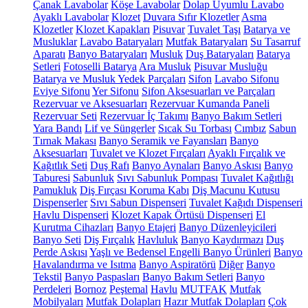
Çanak Lavabolar
Köşe Lavabolar
Dolap Uyumlu Lavabo
Ayaklı Lavabolar
Klozet
Duvara Sıfır Klozetler
Asma
Klozetler
Klozet Kapakları
Pisuvar
Tuvalet Taşı
Batarya ve
Musluklar
Lavabo Bataryaları
Mutfak Bataryaları
Su Tasarruf
Aparatı
Banyo Bataryaları
Musluk
Duş Bataryaları
Batarya
Setleri
Fotoselli Batarya
Ara Musluk
Pisuvar Musluğu
Batarya ve Musluk Yedek Parçaları
Sifon
Lavabo Sifonu
Eviye Sifonu
Yer Sifonu
Sifon Aksesuarları ve Parçaları
Rezervuar ve Aksesuarları
Rezervuar Kumanda Paneli
Rezervuar Seti
Rezervuar İç Takımı
Banyo Bakım Setleri
Yara Bandı
Lif ve Süngerler
Sıcak Su Torbası
Cımbız
Sabun
Tırnak Makası
Banyo Seramik ve Fayansları
Banyo
Aksesuarları
Tuvalet ve Klozet Fırçaları
Ayaklı Fırçalık ve
Kağıtlık Seti
Duş Rafı
Banyo Aynaları
Banyo Askısı
Banyo
Taburesi
Sabunluk
Sıvı Sabunluk Pompası
Tuvalet Kağıtlığı
Pamukluk
Diş Fırçası Koruma Kabı
Diş Macunu Kutusu
Dispenserler
Sıvı Sabun Dispenseri
Tuvalet Kağıdı Dispenseri
Havlu Dispenseri
Klozet Kapak Örtüsü Dispenseri
El
Kurutma Cihazları
Banyo Etajeri
Banyo Düzenleyicileri
Banyo Seti
Diş Fırçalık
Havluluk
Banyo Kaydırmazı
Duş
Perde Askısı
Yaşlı ve Bedensel Engelli Banyo Ürünleri
Banyo
Havalandırma ve Isıtma
Banyo Aspiratörü
Diğer
Banyo
Tekstil
Banyo Paspasları
Banyo Bakım Setleri
Banyo
Perdeleri
Bornoz
Peştemal
Havlu
MUTFAK
Mutfak
Mobilyaları
Mutfak Dolapları
Hazır Mutfak Dolapları
Çok