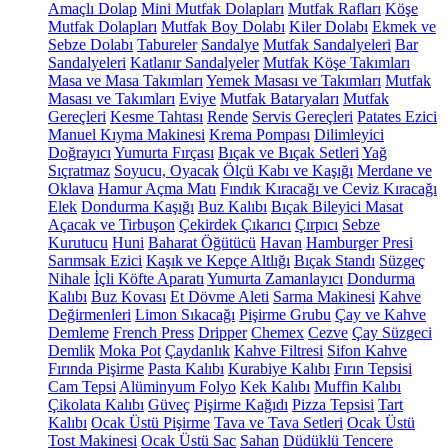
Amaçlı Dolap
Mini Mutfak Dolapları
Mutfak Rafları
Köşe
Mutfak Dolapları
Mutfak Boy Dolabı
Kiler Dolabı
Ekmek ve
Sebze Dolabı
Tabureler
Sandalye
Mutfak Sandalyeleri
Bar
Sandalyeleri
Katlanır Sandalyeler
Mutfak Köşe Takımları
Masa ve Masa Takımları
Yemek Masası ve Takımları
Mutfak
Masası ve Takımları
Eviye
Mutfak Bataryaları
Mutfak
Gereçleri
Kesme Tahtası
Rende
Servis Gereçleri
Patates Ezici
Manuel Kıyma Makinesi
Krema Pompası
Dilimleyici
Doğrayıcı
Yumurta Fırçası
Bıçak ve Bıçak Setleri
Yağ
Sıçratmaz
Soyucu, Oyacak
Ölçü Kabı ve Kaşığı
Merdane ve
Oklava
Hamur Açma Matı
Fındık Kıracağı ve Ceviz Kıracağı
Elek
Dondurma Kaşığı
Buz Kalıbı
Bıçak Bileyici Masat
Açacak ve Tirbuşon
Çekirdek Çıkarıcı
Çırpıcı
Sebze
Kurutucu
Huni
Baharat Öğütücü
Havan
Hamburger Presi
Sarımsak Ezici
Kaşık ve Kepçe Altlığı
Bıçak Standı
Süzgeç
Nihale
İçli Köfte Aparatı
Yumurta Zamanlayıcı
Dondurma
Kalıbı
Buz Kovası
Et Dövme Aleti
Sarma Makinesi
Kahve
Değirmenleri
Limon Sıkacağı
Pişirme Grubu
Çay ve Kahve
Demleme
French Press
Dripper
Chemex
Cezve
Çay Süzgeci
Demlik
Moka Pot
Çaydanlık
Kahve Filtresi
Sifon Kahve
Fırında Pişirme
Pasta Kalıbı
Kurabiye Kalıbı
Fırın Tepsisi
Cam Tepsi
Alüminyum Folyo
Kek Kalıbı
Muffin Kalıbı
Çikolata Kalıbı
Güveç
Pişirme Kağıdı
Pizza Tepsisi
Tart
Kalıbı
Ocak Üstü Pişirme
Tava ve Tava Setleri
Ocak Üstü
Tost Makinesi
Ocak Üstü Sac
Sahan
Düdüklü Tencere