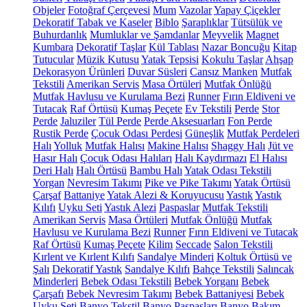
Objeler
Fotoğraf Çerçevesi
Mum
Vazolar
Yapay Çiçekler
Dekoratif Tabak ve Kaseler
Biblo
Şaraplıklar
Tütsülük ve
Buhurdanlık
Mumluklar ve Şamdanlar
Meyvelik
Magnet
Kumbara
Dekoratif Taşlar
Kül Tablası
Nazar Boncuğu
Kitap
Tutucular
Müzik Kutusu
Yatak Tepsisi
Kokulu Taşlar
Ahşap
Dekorasyon Ürünleri
Duvar Süsleri
Cansız Manken
Mutfak
Tekstili
Amerikan Servis
Masa Örtüleri
Mutfak Önlüğü
Mutfak Havlusu ve Kurulama Bezi
Runner
Fırın Eldiveni ve
Tutacak
Raf Örtüsü
Kumaş Peçete
Ev Tekstili
Perde
Stor
Perde
Jaluziler
Tül Perde
Perde Aksesuarları
Fon Perde
Rustik Perde
Çocuk Odası Perdesi
Güneşlik
Mutfak Perdeleri
Halı
Yolluk
Mutfak Halısı
Makine Halısı
Shaggy Halı
Jüt ve
Hasır Halı
Çocuk Odası Halıları
Halı Kaydırmazı
El Halısı
Deri Halı
Halı Örtüsü
Bambu Halı
Yatak Odası Tekstili
Yorgan
Nevresim Takımı
Pike ve Pike Takımı
Yatak Örtüsü
Çarşaf
Battaniye
Yatak Alezi & Koruyucusu
Yastık
Yastık
Kılıfı
Uyku Seti
Yastık Alezi
Paspaslar
Mutfak Tekstili
Amerikan Servis
Masa Örtüleri
Mutfak Önlüğü
Mutfak
Havlusu ve Kurulama Bezi
Runner
Fırın Eldiveni ve Tutacak
Raf Örtüsü
Kumaş Peçete
Kilim
Seccade
Salon Tekstili
Kırlent ve Kırlent Kılıfı
Sandalye Minderi
Koltuk Örtüsü ve
Şalı
Dekoratif Yastık
Sandalye Kılıfı
Bahçe Tekstili
Salıncak
Minderleri
Bebek Odası Tekstili
Bebek Yorganı
Bebek
Çarşafı
Bebek Nevresim Takımı
Bebek Battaniyesi
Bebek
Uyku Seti
Banyo Tekstil
Banyo Paspasları
Banyo Bakım