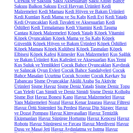
Çiçeklik ve Saksılık
Saksı Aksesuarları
Saksı Altlığı
Bahçe
Saksısı
Balkon Saksısı
Evcil Hayvan Ürünleri
Kedi
Malzemeleri
Kedi Maması
Kedi Hijyen ve Bakım Ürünleri
Kedi Kumları
Kedi Mama ve Su Kabı
Kedi Evi
Kedi Yatağı
Kedi Oyuncakları
Kedi Tuvaleti ve Aksesuarları
Kedi
Ödülleri
Kedi Tırmalaması
Kedi Vitamini
Kedi Taşıma
Çantası
Köpek Malzemeleri
Köpek Yatağı
Köpek Vitamini
Köpek Oyuncakları
Köpek Mama ve Su Kabı
Köpek
Güvenlik
Köpek Hijyen ve Bakım Ürünleri
Köpek Ödülleri
Köpek Maması
Köpek Kulübesi
Köpek Tasmaları
Köpek
Elbisesi
Köpek Kafesi
Kümesler
Kuş Malzemeleri
Kuş Sağlık
ve Bakım Ürünleri
Kuş Kafesleri ve Aksesuarları
Kuş Yemi
Kuş Suluk ve Yemlikleri
Çocuk Bahçe Oyuncakları
Kaydırak
ve Salıncak
Oyun Evleri
Çocuk Bahçe Sandalyeleri
Çocuk
Bahçe Masaları
Uçurtma
Çocuk Scooter
Çocuk Kaykay
Su
Tabancası
Şişme Oyuncaklar
Akülü Araba
Su Aktivite
Ürünleri
Şişme Havuz
Şişme Deniz Yatağı
Şişme Deniz Topu
Can Yeleği
Can Simidi ve Deniz Simidi
Şişme Deniz Kolluğu
Şişme Bot
Havuz Bonesi
Kano
Havuz Malzemeleri
Havuz
Yapı Malzemeleri
Nozul
Havuz Kenar Izgarası
Havuz Filtresi
Havuz Örtü Sistemleri
Su Perdesi
Havuz Dip Süzgeç
Havuz
ve Dozaj Pompası
Havuz Kimyasalları
Havuz Temizlik
Ekipmanları
Havuz Süpürge Hortumu
Havuz Kepçesi
Havuz
Robotu
Havuz Süpürgesi ve Fırçası
Havuz Merdiveni
Havuz
Duşu ve Masaj Jeti
Havuz Aydınlatma ve Isıtma
Havuz