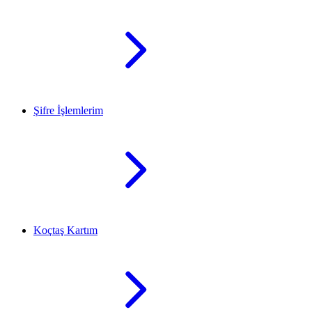
Şifre İşlemlerim
Koçtaş Kartım