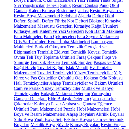
Dosya
Etiketlik
Okul Malzemeleri
Yazı Tahtası
Tahta Silgisi
Sıvı Yapıştırıcılar
Tebeşir
Suluk
Resim Çantası
Pano
Okul
Çantası
Kalem Kutusu
Beslenme Çantası
Resim Boyaları ve
Resim Boya Malzemeleri
Selobant
Ajanda
Defter
Okul
Defteri
Spiralli Defter
Fihrist
Not Defteri
Bloknot
Kırtasiye
Malzemeleri
Masaüstü Gereçleri
Kırtasiye Kağıt Ürünleri
Kırtasiye Seti
Kalem ve Yazı Gereçleri
Koli Bandı Makinesi
Para Makineleri
Para Çekmeceleri
Para Sayma Makineleri
Ofis Sarf Ürünleri
Evrak İmha Makineleri
Laminasyon
Makineleri
Barkod Okuyucu
Temizlik Gereçleri ve
Ekipmanları
Temizlik Eldiveni
Temizlik Kovası
Temizlik,
Ovma Teli
Tüy Toplama Ürünleri
Faraş
Çekpas
Fırça ve
Süpürge
Temizlik Bezleri
Temizlik Süngeri
Paspas ve Mop
Kâğıt Havlu
Tuvalet Kağıdı
Islak Mendil
Ev Temizlik
Malzemeleri
Tuvalet Temizleyici
Yüzey Temizleyiciler
Yağ,
Kireç ve Pas Çözücüler
Çubuklu Oda Kokusu
Oda Kokusu
Halı Temizleyiciler
Ahşap Temizleyiciler ve Bakım Ürünleri
Cam ve Parlak Yüzey Temizleyiciler
Mutfak ve Banyo
Temizleyiciler
Bulaşık Makinesi Deterjanı
Yumuşatıcı
Çamaşır Deterjanı
Elde Bulaşık Deterjanı
Çamaşır Leke
Çıkarıcılar
Kolonya
Pazar Arabası ve Çantası
Eğlence
Ürünleri
Parti Malzemeleri
Puzzle
Hobi Malzemeleri
Hobi
Boya ve Resim Malzemeleri
Ahşap Boyaları
Akrilik Boyalar
Sulu Boya
Yağlı Boya Seti
Eskitme Boyası
Cam ve Seramik
Boyaları
Metalik Boya
Şövale
Kumaş Boyaları
Resim Fırçası