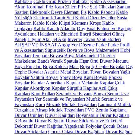
Kabloları
Çoklu Grup Prizleri
Kablolar
Kablo Aksesuarları
Akım Korumalı Priz
Kapı Zilleri
Pil ve Şarj Cihazları
Zaman
Saatleri
Elektronik Devre Elemanı
Fiş
Kablo Pabucu
Kablo
Yüksüğü
Elektronik Tamir Seti
Kablo Düzenleyiciler
Susta
Makaron Kablo
Kablo Klipsi
Klemens
Kroşe
Kablo
Toplayıcı
Kablo Kanalı
Adaptör
Duy
Buat Kutusu ve Kapağı
Aydınlatma Halatları ve Zincirleri
Enerji Sistemleri
Güneş
Paneli
Lityum Akü
Jel Akü
İnverter
Tavan Vantilatörleri
AHŞAP VE İNŞAAT
Ahşap Yer Döşeme
Parke
Parke Profil
ve Aksesuarları
Süpürgelik
Boya ve Boya Malzemeleri
Hobi
Boyaları
Tempare Boyası
Boya Malzemeleri
Tinerler
Maskeleme Bandı
Vernik
Spatula
Hışır Örtü
Duvar Macunu
Boya Fırçaları
Boya Rulosu
Mala
Boya
İç Cephe Boyalar
Dış
Cephe Boyalar
Astarlar
Metal Boyaları
Tavan Boyaları
Yağlı
Boyalar
Yalıtım Boyası
Sprey Boya
Kapı Boyası
Epoksi
Boyalar
Kapılar
Amerikan Kapılar
Melamin Kapılar
Çelik
Kapılar
Akordiyon Kapılar
Sürgülü Kapılar
Acil Çıkış
Kapıları
Kapı Kolları
Seramik ve Fayans
Banyo Seramik ve
Fayansları
Yer Seramik ve Fayansları
Mutfak Seramik ve
Fayansları
Karo
Mozaik
Mutfak Tezgahları
Laminant Mutfak
Tezgahları
Ahşap Mutfak Tezgahları
PVC Zemin Kaplama
Duvar Ürünleri
Duvar Kağıtları
Boyanabilir Duvar Kağıtları
3 Boyutlu Duvar Kağıtları
Duvar Stickerları ve Etiketleri
Dekoratif Duvar Kağıtları
Yapışkanlı Folyolar
Çocuk Odası
Duvar Stickerları
Çocuk Odası Duvar Kağıtları
Duvar Kağıdı