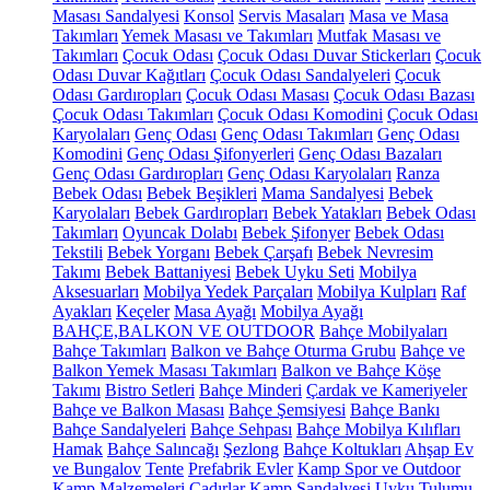
Masası Sandalyesi
Konsol
Servis Masaları
Masa ve Masa
Takımları
Yemek Masası ve Takımları
Mutfak Masası ve
Takımları
Çocuk Odası
Çocuk Odası Duvar Stickerları
Çocuk
Odası Duvar Kağıtları
Çocuk Odası Sandalyeleri
Çocuk
Odası Gardıropları
Çocuk Odası Masası
Çocuk Odası Bazası
Çocuk Odası Takımları
Çocuk Odası Komodini
Çocuk Odası
Karyolaları
Genç Odası
Genç Odası Takımları
Genç Odası
Komodini
Genç Odası Şifonyerleri
Genç Odası Bazaları
Genç Odası Gardıropları
Genç Odası Karyolaları
Ranza
Bebek Odası
Bebek Beşikleri
Mama Sandalyesi
Bebek
Karyolaları
Bebek Gardıropları
Bebek Yatakları
Bebek Odası
Takımları
Oyuncak Dolabı
Bebek Şifonyer
Bebek Odası
Tekstili
Bebek Yorganı
Bebek Çarşafı
Bebek Nevresim
Takımı
Bebek Battaniyesi
Bebek Uyku Seti
Mobilya
Aksesuarları
Mobilya Yedek Parçaları
Mobilya Kulpları
Raf
Ayakları
Keçeler
Masa Ayağı
Mobilya Ayağı
BAHÇE,BALKON VE OUTDOOR
Bahçe Mobilyaları
Bahçe Takımları
Balkon ve Bahçe Oturma Grubu
Bahçe ve
Balkon Yemek Masası Takımları
Balkon ve Bahçe Köşe
Takımı
Bistro Setleri
Bahçe Minderi
Çardak ve Kameriyeler
Bahçe ve Balkon Masası
Bahçe Şemsiyesi
Bahçe Bankı
Bahçe Sandalyeleri
Bahçe Sehpası
Bahçe Mobilya Kılıfları
Hamak
Bahçe Salıncağı
Şezlong
Bahçe Koltukları
Ahşap Ev
ve Bungalov
Tente
Prefabrik Evler
Kamp Spor ve Outdoor
Kamp Malzemeleri
Çadırlar
Kamp Sandalyesi
Uyku Tulumu