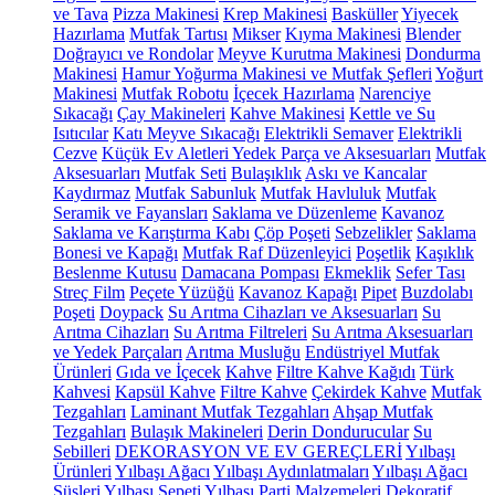
ve Tava
Pizza Makinesi
Krep Makinesi
Basküller
Yiyecek
Hazırlama
Mutfak Tartısı
Mikser
Kıyma Makinesi
Blender
Doğrayıcı ve Rondolar
Meyve Kurutma Makinesi
Dondurma
Makinesi
Hamur Yoğurma Makinesi ve Mutfak Şefleri
Yoğurt
Makinesi
Mutfak Robotu
İçecek Hazırlama
Narenciye
Sıkacağı
Çay Makineleri
Kahve Makinesi
Kettle ve Su
Isıtıcılar
Katı Meyve Sıkacağı
Elektrikli Semaver
Elektrikli
Cezve
Küçük Ev Aletleri Yedek Parça ve Aksesuarları
Mutfak
Aksesuarları
Mutfak Seti
Bulaşıklık
Askı ve Kancalar
Kaydırmaz
Mutfak Sabunluk
Mutfak Havluluk
Mutfak
Seramik ve Fayansları
Saklama ve Düzenleme
Kavanoz
Saklama ve Karıştırma Kabı
Çöp Poşeti
Sebzelikler
Saklama
Bonesi ve Kapağı
Mutfak Raf Düzenleyici
Poşetlik
Kaşıklık
Beslenme Kutusu
Damacana Pompası
Ekmeklik
Sefer Tası
Streç Film
Peçete Yüzüğü
Kavanoz Kapağı
Pipet
Buzdolabı
Poşeti
Doypack
Su Arıtma Cihazları ve Aksesuarları
Su
Arıtma Cihazları
Su Arıtma Filtreleri
Su Arıtma Aksesuarları
ve Yedek Parçaları
Arıtma Musluğu
Endüstriyel Mutfak
Ürünleri
Gıda ve İçecek
Kahve
Filtre Kahve Kağıdı
Türk
Kahvesi
Kapsül Kahve
Filtre Kahve
Çekirdek Kahve
Mutfak
Tezgahları
Laminant Mutfak Tezgahları
Ahşap Mutfak
Tezgahları
Bulaşık Makineleri
Derin Dondurucular
Su
Sebilleri
DEKORASYON VE EV GEREÇLERİ
Yılbaşı
Ürünleri
Yılbaşı Ağacı
Yılbaşı Aydınlatmaları
Yılbaşı Ağacı
Süsleri
Yılbaşı Sepeti
Yılbaşı Parti Malzemeleri
Dekoratif