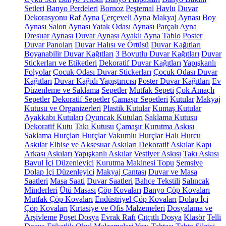
Setleri
Banyo Perdeleri
Bornoz
Peştemal
Havlu
Duvar
Dekorasyonu
Raf
Ayna
Çerçeveli Ayna
Makyaj Aynası
Boy
Aynası
Salon Aynası
Yatak Odası Aynası
Parçalı Ayna
Dresuar Aynası
Duvar Aynası
Ayaklı Ayna
Tablo
Poster
Duvar Panoları
Duvar Halısı ve Örtüsü
Duvar Kağıtları
Boyanabilir Duvar Kağıtları
3 Boyutlu Duvar Kağıtları
Duvar
Stickerları ve Etiketleri
Dekoratif Duvar Kağıtları
Yapışkanlı
Folyolar
Çocuk Odası Duvar Stickerları
Çocuk Odası Duvar
Kağıtları
Duvar Kağıdı Yapıştırıcısı
Poster Duvar Kağıtları
Ev
Düzenleme ve Saklama
Sepetler
Mutfak Sepeti
Çok Amaçlı
Sepetler
Dekoratif Sepetler
Çamaşır Sepetleri
Kutular
Makyaj
Kutusu ve Organizerleri
Plastik Kutular
Kumaş Kutular
Ayakkabı Kutuları
Oyuncak Kutuları
Saklama Kutusu
Dekoratif Kutu
Takı Kutusu
Çamaşır Kurutma Askısı
Saklama Hurçları
Hurçlar
Vakumlu Hurçlar
Halı Hurcu
Askılar
Elbise ve Aksesuar Askıları
Dekoratif Askılar
Kapı
Arkası Askıları
Yapışkanlı Askılar
Vestiyer Askısı
Takı Askısı
Bavul İçi Düzenleyici
Kurutma Makinesi Topu
Şemsiye
Dolap İçi Düzenleyici
Makyaj Çantası
Duvar ve Masa
Saatleri
Masa Saati
Duvar Saatleri
Bahçe Tekstili
Salıncak
Minderleri
Ütü Masası
Çöp Kovaları
Banyo Çöp Kovaları
Mutfak Çöp Kovaları
Endüstriyel Çöp Kovaları
Dolap İçi
Çöp Kovaları
Kırtasiye ve Ofis Malzemeleri
Dosyalama ve
Arşivleme
Poşet Dosya
Evrak Rafı
Çıtçıtlı Dosya
Klasör
Telli