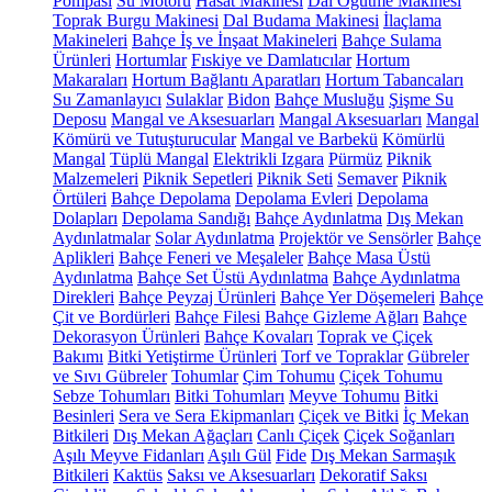
Pompası
Su Motoru
Hasat Makinesi
Dal Öğütme Makinesi
Toprak Burgu Makinesi
Dal Budama Makinesi
İlaçlama
Makineleri
Bahçe İş ve İnşaat Makineleri
Bahçe Sulama
Ürünleri
Hortumlar
Fıskiye ve Damlatıcılar
Hortum
Makaraları
Hortum Bağlantı Aparatları
Hortum Tabancaları
Su Zamanlayıcı
Sulaklar
Bidon
Bahçe Musluğu
Şişme Su
Deposu
Mangal ve Aksesuarları
Mangal Aksesuarları
Mangal
Kömürü ve Tutuşturucular
Mangal ve Barbekü
Kömürlü
Mangal
Tüplü Mangal
Elektrikli Izgara
Pürmüz
Piknik
Malzemeleri
Piknik Sepetleri
Piknik Seti
Semaver
Piknik
Örtüleri
Bahçe Depolama
Depolama Evleri
Depolama
Dolapları
Depolama Sandığı
Bahçe Aydınlatma
Dış Mekan
Aydınlatmalar
Solar Aydınlatma
Projektör ve Sensörler
Bahçe
Aplikleri
Bahçe Feneri ve Meşaleler
Bahçe Masa Üstü
Aydınlatma
Bahçe Set Üstü Aydınlatma
Bahçe Aydınlatma
Direkleri
Bahçe Peyzaj Ürünleri
Bahçe Yer Döşemeleri
Bahçe
Çit ve Bordürleri
Bahçe Filesi
Bahçe Gizleme Ağları
Bahçe
Dekorasyon Ürünleri
Bahçe Kovaları
Toprak ve Çiçek
Bakımı
Bitki Yetiştirme Ürünleri
Torf ve Topraklar
Gübreler
ve Sıvı Gübreler
Tohumlar
Çim Tohumu
Çiçek Tohumu
Sebze Tohumları
Bitki Tohumları
Meyve Tohumu
Bitki
Besinleri
Sera ve Sera Ekipmanları
Çiçek ve Bitki
İç Mekan
Bitkileri
Dış Mekan Ağaçları
Canlı Çiçek
Çiçek Soğanları
Aşılı Meyve Fidanları
Aşılı Gül
Fide
Dış Mekan Sarmaşık
Bitkileri
Kaktüs
Saksı ve Aksesuarları
Dekoratif Saksı