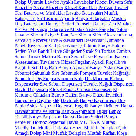
Dolap Uyumlu Lavabo
Ayaklı Lavabolar
Klozet
Duvara Sıfır
Klozetler
Asma Klozetler
Klozet Kapakları
Pisuvar
Tuvalet
Taşı
Batarya ve Musluklar
Lavabo Bataryaları
Mutfak
Bataryaları
Su Tasarruf Aparatı
Banyo Bataryaları
Musluk
Duş Bataryaları
Batarya Setleri
Fotoselli Batarya
Ara Musluk
Pisuvar Musluğu
Batarya ve Musluk Yedek Parçaları
Sifon
Lavabo Sifonu
Eviye Sifonu
Yer Sifonu
Sifon Aksesuarları ve
Parçaları
Rezervuar ve Aksesuarları
Rezervuar Kumanda
Paneli
Rezervuar Seti
Rezervuar İç Takımı
Banyo Bakım
Setleri
Yara Bandı
Lif ve Süngerler
Sıcak Su Torbası
Cımbız
Sabun
Tırnak Makası
Banyo Seramik ve Fayansları
Banyo
Aksesuarları
Tuvalet ve Klozet Fırçaları
Ayaklı Fırçalık ve
Kağıtlık Seti
Duş Rafı
Banyo Aynaları
Banyo Askısı
Banyo
Taburesi
Sabunluk
Sıvı Sabunluk Pompası
Tuvalet Kağıtlığı
Pamukluk
Diş Fırçası Koruma Kabı
Diş Macunu Kutusu
Dispenserler
Sıvı Sabun Dispenseri
Tuvalet Kağıdı Dispenseri
Havlu Dispenseri
Klozet Kapak Örtüsü Dispenseri
El
Kurutma Cihazları
Banyo Etajeri
Banyo Düzenleyicileri
Banyo Seti
Diş Fırçalık
Havluluk
Banyo Kaydırmazı
Duş
Perde Askısı
Yaşlı ve Bedensel Engelli Banyo Ürünleri
Banyo
Havalandırma ve Isıtma
Banyo Aspiratörü
Diğer
Banyo
Tekstil
Banyo Paspasları
Banyo Bakım Setleri
Banyo
Perdeleri
Bornoz
Peştemal
Havlu
MUTFAK
Mutfak
Mobilyaları
Mutfak Dolapları
Hazır Mutfak Dolapları
Çok
Amaçlı Dolap
Mini Mutfak Dolapları
Mutfak Rafları
Köşe