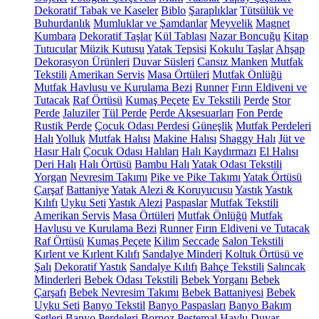
Dekoratif Tabak ve Kaseler
Biblo
Şaraplıklar
Tütsülük ve
Buhurdanlık
Mumluklar ve Şamdanlar
Meyvelik
Magnet
Kumbara
Dekoratif Taşlar
Kül Tablası
Nazar Boncuğu
Kitap
Tutucular
Müzik Kutusu
Yatak Tepsisi
Kokulu Taşlar
Ahşap
Dekorasyon Ürünleri
Duvar Süsleri
Cansız Manken
Mutfak
Tekstili
Amerikan Servis
Masa Örtüleri
Mutfak Önlüğü
Mutfak Havlusu ve Kurulama Bezi
Runner
Fırın Eldiveni ve
Tutacak
Raf Örtüsü
Kumaş Peçete
Ev Tekstili
Perde
Stor
Perde
Jaluziler
Tül Perde
Perde Aksesuarları
Fon Perde
Rustik Perde
Çocuk Odası Perdesi
Güneşlik
Mutfak Perdeleri
Halı
Yolluk
Mutfak Halısı
Makine Halısı
Shaggy Halı
Jüt ve
Hasır Halı
Çocuk Odası Halıları
Halı Kaydırmazı
El Halısı
Deri Halı
Halı Örtüsü
Bambu Halı
Yatak Odası Tekstili
Yorgan
Nevresim Takımı
Pike ve Pike Takımı
Yatak Örtüsü
Çarşaf
Battaniye
Yatak Alezi & Koruyucusu
Yastık
Yastık
Kılıfı
Uyku Seti
Yastık Alezi
Paspaslar
Mutfak Tekstili
Amerikan Servis
Masa Örtüleri
Mutfak Önlüğü
Mutfak
Havlusu ve Kurulama Bezi
Runner
Fırın Eldiveni ve Tutacak
Raf Örtüsü
Kumaş Peçete
Kilim
Seccade
Salon Tekstili
Kırlent ve Kırlent Kılıfı
Sandalye Minderi
Koltuk Örtüsü ve
Şalı
Dekoratif Yastık
Sandalye Kılıfı
Bahçe Tekstili
Salıncak
Minderleri
Bebek Odası Tekstili
Bebek Yorganı
Bebek
Çarşafı
Bebek Nevresim Takımı
Bebek Battaniyesi
Bebek
Uyku Seti
Banyo Tekstil
Banyo Paspasları
Banyo Bakım
Setleri
Banyo Perdeleri
Bornoz
Peştemal
Havlu
Duvar