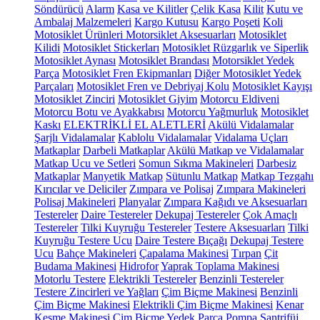
Söndürücü
Alarm
Kasa ve Kilitler
Çelik Kasa
Kilit
Kutu ve
Ambalaj Malzemeleri
Kargo Kutusu
Kargo Poşeti
Koli
Motosiklet Ürünleri
Motorsiklet Aksesuarları
Motosiklet
Kilidi
Motosiklet Stickerları
Motosiklet Rüzgarlık ve Siperlik
Motosiklet Aynası
Motosiklet Brandası
Motorsiklet Yedek
Parça
Motosiklet Fren Ekipmanları
Diğer Motosiklet Yedek
Parçaları
Motosiklet Fren ve Debriyaj Kolu
Motosiklet Kayışı
Motosiklet Zinciri
Motosiklet Giyim
Motorcu Eldiveni
Motorcu Botu ve Ayakkabısı
Motorcu Yağmurluk
Motosiklet
Kaskı
ELEKTRİKLİ EL ALETLERİ
Akülü Vidalamalar
Şarjlı Vidalamalar
Kablolu Vidalamalar
Vidalama Uçları
Matkaplar
Darbeli Matkaplar
Akülü Matkap ve Vidalamalar
Matkap Ucu ve Setleri
Somun Sıkma Makineleri
Darbesiz
Matkaplar
Manyetik Matkap
Sütunlu Matkap
Matkap Tezgahı
Kırıcılar ve Deliciler
Zımpara ve Polisaj
Zımpara Makineleri
Polisaj Makineleri
Planyalar
Zımpara Kağıdı ve Aksesuarları
Testereler
Daire Testereler
Dekupaj Testereler
Çok Amaçlı
Testereler
Tilki Kuyruğu Testereler
Testere Aksesuarları
Tilki
Kuyruğu Testere Ucu
Daire Testere Bıçağı
Dekupaj Testere
Ucu
Bahçe Makineleri
Çapalama Makinesi
Tırpan
Çit
Budama Makinesi
Hidrofor
Yaprak Toplama Makinesi
Motorlu Testere
Elektrikli Testereler
Benzinli Testereler
Testere Zincirleri ve Yağları
Çim Biçme Makinesi
Benzinli
Çim Biçme Makinesi
Elektrikli Çim Biçme Makinesi
Kenar
Kesme Makinesi
Çim Biçme Yedek Parça
Pompa
Santrifüj