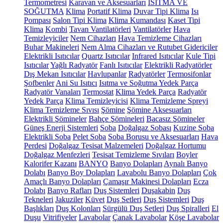
Termometresi
Karavan ve Aksesuarları
ISITMA VE
SOĞUTMA
Klima
Portatif Klima
Duvar Tipi Klima
Isı
Pompası
Salon Tipi Klima
Klima Kumandası
Kaset Tipi
Klima
Kombi
Tavan Vantilatörleri
Vantilatörler
Hava
Temizleyiciler
Nem Cihazları
Hava Temizleme Cihazları
Buhar Makineleri
Nem Alma Cihazları ve Rutubet Gidericiler
Elektrikli Isıtıcılar
Quartz Isıtıcılar
Infrared Isıtıcılar
Kule Tipi
Isıtıcılar
Yağlı Radyatör
Fanlı Isıtıcılar
Elektrikli Radyatörler
Dış Mekan Isıtıcılar
Havlupanlar
Radyatörler
Termosifonlar
Şofbenler
Ani Su Isıtıcı
Isıtma ve Soğutma Yedek Parça
Radyatör Vanaları
Termostat
Klima Yedek Parça
Radyatör
Yedek Parça
Klima Temizleyicisi
Klima Temizleme Spreyi
Klima Temizleme Sıvısı
Şömine
Şömine Aksesuarları
Elektrikli Şömineler
Bahçe Şömineleri
Bacasız Şömineler
Güneş Enerji Sistemleri
Soba
Doğalgaz Sobası
Kuzine Soba
Elektrikli Soba
Pelet Soba
Soba Borusu ve Aksesuarları
Hava
Perdesi
Doğalgaz Tesisat Malzemeleri
Doğalgaz Hortumu
Doğalgaz Menfezleri
Tesisat Temizleme Sıvıları
Boyler
Kalorifer Kazanı
BANYO
Banyo Dolapları
Aynalı Banyo
Dolabı
Banyo Boy Dolapları
Lavabolu Banyo Dolapları
Çok
Amaçlı Banyo Dolapları
Çamaşır Makinesi Dolapları
Ecza
Dolabı
Banyo Rafları
Duş Sistemleri
Duşakabin
Duş
Tekneleri
Jakuziler
Küvet
Duş Setleri
Duş Sistemleri
Duş
Başlıkları
Duş Kolonları
Sürgülü Duş Setleri
Duş Spiralleri
El
Duşu
Vitrifiyeler
Lavabolar
Çanak Lavabolar
Köşe Lavabolar