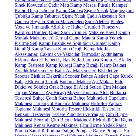
Sinek Kovucular
Çadır Matı
Kamp Masası
Pusula
Kampet
Kamp Duşu
Isıtıcılar
Kamp Çantası
Şişme Yastık
Magnezyum
Çubuğu
Kamp Taburesi
Şişme Yatak
Çadır Aksesuarı
Sırt
Çantası
Hayatta Kalma Malzemeleri
Spor Aletleri
Pilates,
Yoga ve Jimnastik
Ağırlık ve Halter Ürünleri
Fitness ve
Kardiyo Ürünleri
Diğer Spor Ürünleri
Valiz ve Bavul
Kamp
Mutfak Malzemeleri
Termal Çanta
Matara
Kamp Yemek
Pişirme Seti
Kamp Buzluk ve Soğutucu Ürünler
Kamp
Demliği
Kamp Tavası
Kamp Ocağı
Kamp Mutfak
Aksesuarları
Çakmak ve Yakıcılar
Termoslar
Aydınlatma
Ekipmanları
El Feneri
Işıldak
Kafa Lambası
Kamp El Aletleri
Kamp Testeresi
Kamp Küreği
Kamp Bıçağı
Kamp Baltası
Avcılık Malzemeleri
Balık Av Malzemeleri
Bisiklet ve
Scooter
Bisiklet
Elektrikli Scooter
Bahçe Aletleri
Çapa
Kürek
Bahçe Eldiveni
Tırmık
Budama Makası
Aşı Makası
Fide
Dikici ve Sökücü
Orak
Bahçe El Aleti Setleri
Çim Makası
Tırpan Misinası
Aşı Bıçağı
Meyve Toplama Aleti
Budama
Testeresi
Bahçe Çatalı
Kazma
Bahçe Makineleri
Çapalama
Makinesi
Tırpan
Çit Budama Makinesi
Hidrofor
Yaprak
Toplama Makinesi
Motorlu Testere
Elektrikli Testereler
Benzinli Testereler
Testere Zincirleri ve Yağları
Çim Biçme
Makinesi
Benzinli Çim Biçme Makinesi
Elektrikli Çim Biçme
Makinesi
Kenar Kesme Makinesi
Çim Biçme Yedek Parça
Pompa
Santrifüj Pompa
Dalgıç Pompası
Bahçe Pompası
Su