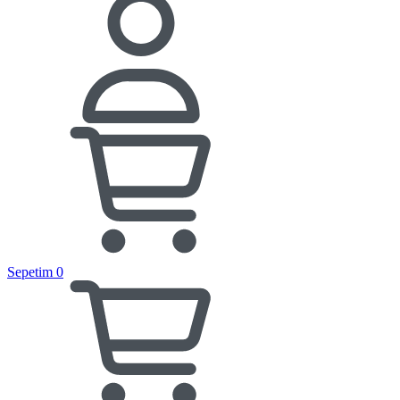
Sepetim
0