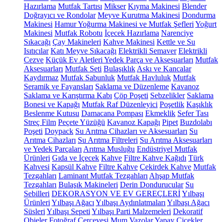
Hazırlama
Mutfak Tartısı
Mikser
Kıyma Makinesi
Blender
Doğrayıcı ve Rondolar
Meyve Kurutma Makinesi
Dondurma
Makinesi
Hamur Yoğurma Makinesi ve Mutfak Şefleri
Yoğurt
Makinesi
Mutfak Robotu
İçecek Hazırlama
Narenciye
Sıkacağı
Çay Makineleri
Kahve Makinesi
Kettle ve Su
Isıtıcılar
Katı Meyve Sıkacağı
Elektrikli Semaver
Elektrikli
Cezve
Küçük Ev Aletleri Yedek Parça ve Aksesuarları
Mutfak
Aksesuarları
Mutfak Seti
Bulaşıklık
Askı ve Kancalar
Kaydırmaz
Mutfak Sabunluk
Mutfak Havluluk
Mutfak
Seramik ve Fayansları
Saklama ve Düzenleme
Kavanoz
Saklama ve Karıştırma Kabı
Çöp Poşeti
Sebzelikler
Saklama
Bonesi ve Kapağı
Mutfak Raf Düzenleyici
Poşetlik
Kaşıklık
Beslenme Kutusu
Damacana Pompası
Ekmeklik
Sefer Tası
Streç Film
Peçete Yüzüğü
Kavanoz Kapağı
Pipet
Buzdolabı
Poşeti
Doypack
Su Arıtma Cihazları ve Aksesuarları
Su
Arıtma Cihazları
Su Arıtma Filtreleri
Su Arıtma Aksesuarları
ve Yedek Parçaları
Arıtma Musluğu
Endüstriyel Mutfak
Ürünleri
Gıda ve İçecek
Kahve
Filtre Kahve Kağıdı
Türk
Kahvesi
Kapsül Kahve
Filtre Kahve
Çekirdek Kahve
Mutfak
Tezgahları
Laminant Mutfak Tezgahları
Ahşap Mutfak
Tezgahları
Bulaşık Makineleri
Derin Dondurucular
Su
Sebilleri
DEKORASYON VE EV GEREÇLERİ
Yılbaşı
Ürünleri
Yılbaşı Ağacı
Yılbaşı Aydınlatmaları
Yılbaşı Ağacı
Süsleri
Yılbaşı Sepeti
Yılbaşı Parti Malzemeleri
Dekoratif
Objeler
Fotoğraf Çerçevesi
Mum
Vazolar
Yapay Çiçekler