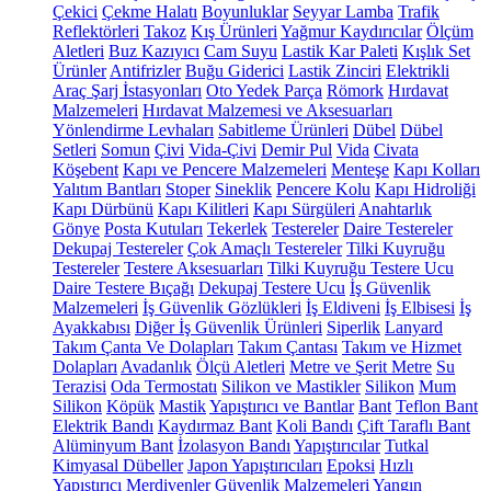
Çekici
Çekme Halatı
Boyunluklar
Seyyar Lamba
Trafik
Reflektörleri
Takoz
Kış Ürünleri
Yağmur Kaydırıcılar
Ölçüm
Aletleri
Buz Kazıyıcı
Cam Suyu
Lastik Kar Paleti
Kışlık Set
Ürünler
Antifrizler
Buğu Giderici
Lastik Zinciri
Elektrikli
Araç Şarj İstasyonları
Oto Yedek Parça
Römork
Hırdavat
Malzemeleri
Hırdavat Malzemesi ve Aksesuarları
Yönlendirme Levhaları
Sabitleme Ürünleri
Dübel
Dübel
Setleri
Somun
Çivi
Vida-Çivi
Demir Pul
Vida
Civata
Köşebent
Kapı ve Pencere Malzemeleri
Menteşe
Kapı Kolları
Yalıtım Bantları
Stoper
Sineklik
Pencere Kolu
Kapı Hidroliği
Kapı Dürbünü
Kapı Kilitleri
Kapı Sürgüleri
Anahtarlık
Gönye
Posta Kutuları
Tekerlek
Testereler
Daire Testereler
Dekupaj Testereler
Çok Amaçlı Testereler
Tilki Kuyruğu
Testereler
Testere Aksesuarları
Tilki Kuyruğu Testere Ucu
Daire Testere Bıçağı
Dekupaj Testere Ucu
İş Güvenlik
Malzemeleri
İş Güvenlik Gözlükleri
İş Eldiveni
İş Elbisesi
İş
Ayakkabısı
Diğer İş Güvenlik Ürünleri
Siperlik
Lanyard
Takım Çanta Ve Dolapları
Takım Çantası
Takım ve Hizmet
Dolapları
Avadanlık
Ölçü Aletleri
Metre ve Şerit Metre
Su
Terazisi
Oda Termostatı
Silikon ve Mastikler
Silikon
Mum
Silikon
Köpük
Mastik
Yapıştırıcı ve Bantlar
Bant
Teflon Bant
Elektrik Bandı
Kaydırmaz Bant
Koli Bandı
Çift Taraflı Bant
Alüminyum Bant
İzolasyon Bandı
Yapıştırıcılar
Tutkal
Kimyasal Dübeller
Japon Yapıştırıcıları
Epoksi
Hızlı
Yapıştırıcı
Merdivenler
Güvenlik Malzemeleri
Yangın