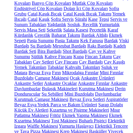
Kovaları
Banyo Çöp Kovaları
Mutfak Çöp Kovaları
Endüstriyel Çöp Kovaları
Dolap İçi Çöp Kovaları
Sofra
Grubu
Çatal,Kaşık,Bıçak
Çatal Kaşık Bıçak Takımı
Yemek
Bıçağı
Çatal
Kaşık
Sofra Servis
Sürahi
Kase
Tepsi
Servis ve
Sunum Tabakları
Yağdanlık
Sosluk, Reçellik
Yumurtalık
Servis Maşa Seti
Şekerlik
Salata Kasesi
Peçetelik
Karaf
Kürdanlık
Çerezlik
Baharat Takımı
Bardak Altlığı
Ekmek
Sepeti
Pasta Sunumu
Pasta Takımı
Kek Fanusu
Bardak
Viski
Bardağı
Su Bardağı
Meşrubat Bardağı
Rakı Bardağı
Kadeh
Bardak Seti
Bira Bardağı
Shot Bardağı
Çay ve Kahve
Sunumu
Sütlük
Kahve Fincanı
Kupa
Fincan Takımı
Çay
Tabakları
Çay Setleri
Çay Fincanı
Çay Bardağı
Çay Kaşığı
Yemek Takımları
Tabaklar
Kahvaltı Takımları
Suluk ve
Matara
Beyaz Eşya
Fırın
Mikrodalga Fırınlar
Mini Fırınlar
Buzdolabı
Çamaşır Makinesi
Ocak
Ankastre Ürünleri
Ankastre Setler
Ankastre Ocaklar
Ankastre Fırınlar
Ankastre
Davlumbazlar
Bulaşık Makineleri
Kurutma Makinesi
Derin
Dondurucular
Su Sebilleri
Mini Buzdolabı
Davlumbazlar
Kurutmalı Çamaşır Makinesi
Beyaz Eşya Setleri
Aspiratörler
Beyaz Eşya Yedek Parça ve Bakım Ürünleri
Şarap Dolabı
Küçük Ev Aletleri
Kızartma ve Pişirme Makineleri
Mısır
Patlatma Makinesi
Fritöz
Ekmek Yapma Makinesi
Ekmek
Kızartma Makinesi
Tost Makinesi
Buharlı Pişirici
Elektrikli
Izgara
Waffle Makinesi
Yumurta Haşlayıcı
Elektrikli Tencere
ve Tava
Pizza Makinesi
Krep Makinesi
Basküller
Yiyecek