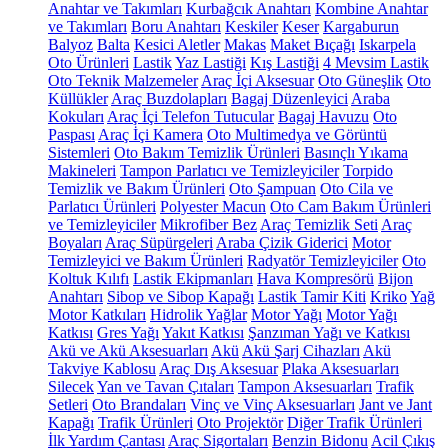
Anahtar ve Takımları
Kurbağcık Anahtarı
Kombine Anahtar
ve Takımları
Boru Anahtarı
Keskiler
Keser
Kargaburun
Balyoz
Balta
Kesici Aletler
Makas
Maket Bıçağı
Iskarpela
Oto Ürünleri
Lastik
Yaz Lastiği
Kış Lastiği
4 Mevsim Lastik
Oto Teknik Malzemeler
Araç İçi Aksesuar
Oto Güneşlik
Oto
Küllükler
Araç Buzdolapları
Bagaj Düzenleyici
Araba
Kokuları
Araç İçi Telefon Tutucular
Bagaj Havuzu
Oto
Paspası
Araç İçi Kamera
Oto Multimedya ve Görüntü
Sistemleri
Oto Bakım Temizlik Ürünleri
Basınçlı Yıkama
Makineleri
Tampon Parlatıcı ve Temizleyiciler
Torpido
Temizlik ve Bakım Ürünleri
Oto Şampuan
Oto Cila ve
Parlatıcı Ürünleri
Polyester Macun
Oto Cam Bakım Ürünleri
ve Temizleyiciler
Mikrofiber Bez
Araç Temizlik Seti
Araç
Boyaları
Araç Süpürgeleri
Araba Çizik Giderici
Motor
Temizleyici ve Bakım Ürünleri
Radyatör Temizleyiciler
Oto
Koltuk Kılıfı
Lastik Ekipmanları
Hava Kompresörü
Bijon
Anahtarı
Sibop ve Sibop Kapağı
Lastik Tamir Kiti
Kriko
Yağ
Motor Katkıları
Hidrolik Yağlar
Motor Yağı
Motor Yağı
Katkısı
Gres Yağı
Yakıt Katkısı
Şanzıman Yağı ve Katkısı
Akü ve Akü Aksesuarları
Akü
Akü Şarj Cihazları
Akü
Takviye Kablosu
Araç Dış Aksesuar
Plaka Aksesuarları
Silecek
Yan ve Tavan Çıtaları
Tampon Aksesuarları
Trafik
Setleri
Oto Brandaları
Vinç ve Vinç Aksesuarları
Jant ve Jant
Kapağı
Trafik Ürünleri
Oto Projektör
Diğer Trafik Ürünleri
İlk Yardım Çantası
Araç Sigortaları
Benzin Bidonu
Acil Çıkış