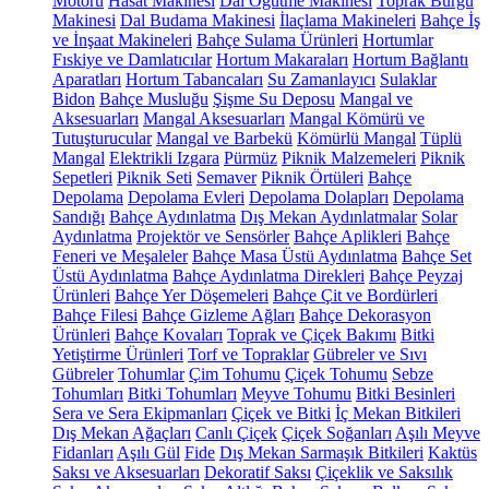
Motoru
Hasat Makinesi
Dal Öğütme Makinesi
Toprak Burgu
Makinesi
Dal Budama Makinesi
İlaçlama Makineleri
Bahçe İş
ve İnşaat Makineleri
Bahçe Sulama Ürünleri
Hortumlar
Fıskiye ve Damlatıcılar
Hortum Makaraları
Hortum Bağlantı
Aparatları
Hortum Tabancaları
Su Zamanlayıcı
Sulaklar
Bidon
Bahçe Musluğu
Şişme Su Deposu
Mangal ve
Aksesuarları
Mangal Aksesuarları
Mangal Kömürü ve
Tutuşturucular
Mangal ve Barbekü
Kömürlü Mangal
Tüplü
Mangal
Elektrikli Izgara
Pürmüz
Piknik Malzemeleri
Piknik
Sepetleri
Piknik Seti
Semaver
Piknik Örtüleri
Bahçe
Depolama
Depolama Evleri
Depolama Dolapları
Depolama
Sandığı
Bahçe Aydınlatma
Dış Mekan Aydınlatmalar
Solar
Aydınlatma
Projektör ve Sensörler
Bahçe Aplikleri
Bahçe
Feneri ve Meşaleler
Bahçe Masa Üstü Aydınlatma
Bahçe Set
Üstü Aydınlatma
Bahçe Aydınlatma Direkleri
Bahçe Peyzaj
Ürünleri
Bahçe Yer Döşemeleri
Bahçe Çit ve Bordürleri
Bahçe Filesi
Bahçe Gizleme Ağları
Bahçe Dekorasyon
Ürünleri
Bahçe Kovaları
Toprak ve Çiçek Bakımı
Bitki
Yetiştirme Ürünleri
Torf ve Topraklar
Gübreler ve Sıvı
Gübreler
Tohumlar
Çim Tohumu
Çiçek Tohumu
Sebze
Tohumları
Bitki Tohumları
Meyve Tohumu
Bitki Besinleri
Sera ve Sera Ekipmanları
Çiçek ve Bitki
İç Mekan Bitkileri
Dış Mekan Ağaçları
Canlı Çiçek
Çiçek Soğanları
Aşılı Meyve
Fidanları
Aşılı Gül
Fide
Dış Mekan Sarmaşık Bitkileri
Kaktüs
Saksı ve Aksesuarları
Dekoratif Saksı
Çiçeklik ve Saksılık