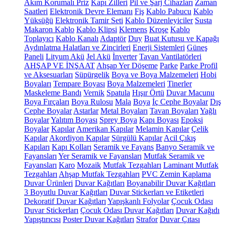
Akım Korumalı Priz
Kapı Zilleri
Pil ve Şarj Cihazları
Zaman
Saatleri
Elektronik Devre Elemanı
Fiş
Kablo Pabucu
Kablo
Yüksüğü
Elektronik Tamir Seti
Kablo Düzenleyiciler
Susta
Makaron Kablo
Kablo Klipsi
Klemens
Kroşe
Kablo
Toplayıcı
Kablo Kanalı
Adaptör
Duy
Buat Kutusu ve Kapağı
Aydınlatma Halatları ve Zincirleri
Enerji Sistemleri
Güneş
Paneli
Lityum Akü
Jel Akü
İnverter
Tavan Vantilatörleri
AHŞAP VE İNŞAAT
Ahşap Yer Döşeme
Parke
Parke Profil
ve Aksesuarları
Süpürgelik
Boya ve Boya Malzemeleri
Hobi
Boyaları
Tempare Boyası
Boya Malzemeleri
Tinerler
Maskeleme Bandı
Vernik
Spatula
Hışır Örtü
Duvar Macunu
Boya Fırçaları
Boya Rulosu
Mala
Boya
İç Cephe Boyalar
Dış
Cephe Boyalar
Astarlar
Metal Boyaları
Tavan Boyaları
Yağlı
Boyalar
Yalıtım Boyası
Sprey Boya
Kapı Boyası
Epoksi
Boyalar
Kapılar
Amerikan Kapılar
Melamin Kapılar
Çelik
Kapılar
Akordiyon Kapılar
Sürgülü Kapılar
Acil Çıkış
Kapıları
Kapı Kolları
Seramik ve Fayans
Banyo Seramik ve
Fayansları
Yer Seramik ve Fayansları
Mutfak Seramik ve
Fayansları
Karo
Mozaik
Mutfak Tezgahları
Laminant Mutfak
Tezgahları
Ahşap Mutfak Tezgahları
PVC Zemin Kaplama
Duvar Ürünleri
Duvar Kağıtları
Boyanabilir Duvar Kağıtları
3 Boyutlu Duvar Kağıtları
Duvar Stickerları ve Etiketleri
Dekoratif Duvar Kağıtları
Yapışkanlı Folyolar
Çocuk Odası
Duvar Stickerları
Çocuk Odası Duvar Kağıtları
Duvar Kağıdı
Yapıştırıcısı
Poster Duvar Kağıtları
Strafor
Duvar Çıtası