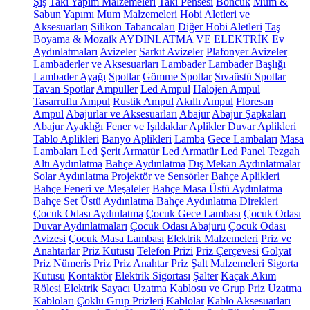
Şiş
Takı Yapım Malzemeleri
Takı Pensesi
Boncuk
Mum &
Sabun Yapımı
Mum Malzemeleri
Hobi Aletleri ve
Aksesuarları
Silikon Tabancaları
Diğer Hobi Aletleri
Taş
Boyama & Mozaik
AYDINLATMA VE ELEKTRİK
Ev
Aydınlatmaları
Avizeler
Sarkıt Avizeler
Plafonyer Avizeler
Lambaderler ve Aksesuarları
Lambader
Lambader Başlığı
Lambader Ayağı
Spotlar
Gömme Spotlar
Sıvaüstü Spotlar
Tavan Spotlar
Ampuller
Led Ampul
Halojen Ampul
Tasarruflu Ampul
Rustik Ampul
Akıllı Ampul
Floresan
Ampul
Abajurlar ve Aksesuarları
Abajur
Abajur Şapkaları
Abajur Ayaklığı
Fener ve Işıldaklar
Aplikler
Duvar Aplikleri
Tablo Aplikleri
Banyo Aplikleri
Lamba
Gece Lambaları
Masa
Lambaları
Led Şerit
Armatür
Led Armatür
Led Panel
Tezgah
Altı Aydınlatma
Bahçe Aydınlatma
Dış Mekan Aydınlatmalar
Solar Aydınlatma
Projektör ve Sensörler
Bahçe Aplikleri
Bahçe Feneri ve Meşaleler
Bahçe Masa Üstü Aydınlatma
Bahçe Set Üstü Aydınlatma
Bahçe Aydınlatma Direkleri
Çocuk Odası Aydınlatma
Çocuk Gece Lambası
Çocuk Odası
Duvar Aydınlatmaları
Çocuk Odası Abajuru
Çocuk Odası
Avizesi
Çocuk Masa Lambası
Elektrik Malzemeleri
Priz ve
Anahtarlar
Priz Kutusu
Telefon Prizi
Priz Çerçevesi
Golyat
Priz
Nümeris Priz
Priz
Anahtar Priz
Şalt Malzemeleri
Sigorta
Kutusu
Kontaktör
Elektrik Sigortası
Şalter
Kaçak Akım
Rölesi
Elektrik Sayacı
Uzatma Kablosu ve Grup Priz
Uzatma
Kabloları
Çoklu Grup Prizleri
Kablolar
Kablo Aksesuarları