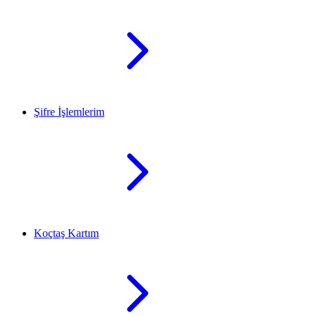
Şifre İşlemlerim
Koçtaş Kartım