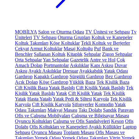
MOBİLYA
Salon ve Oturma Odası
TV Ünitesi ve Sehpası
Tv
Üniteleri
TV Sehpası
Oturma Grupları
Koltuk ve Kanepeler
Koltuk Takımları
Köşe Koltuklar
Tekli Koltuk ve Berjerler
Çekyat
Armut Koltuklar
Masaj Koltuğu
Puf
Bank ve
Benchler
Sallanan Koltuk
Kitaplık
Sehpalar
Zigon Sehpalar
Orta Sehpalar
Yan Sehpalar
Gazetelik
Antre ve Hol
Çok
Amaçlı Dolap
Portmantolar
Askılıklar
Kapı Askısı
Duvar
Askısı
Ayaklı Askılıklar
Dresuar
Ayakkabılık
Yatak Odası
Gardırop
Kapaklı Gardırop
Sürgülü Gardırop
Bez Gardırop
Açık Dolap
Köşe Gardırop
Yüklük
Baza
Tek Kişilik Baza
Çift Kişilik Baza
Yatak Başlığı
Çift Kişilik Yatak Başlığı
Tek
Kişilik Yatak Başlığı
Yatak
Çift Kişilik Yatak
Tek Kişilik
Yatak
Hasta Yatağı
Yatak Pedi & Şiltesi
Karyola
Tek Kişilik
Karyola
Çift Kişilik Karyola
Şifonyerler
Komodin
Yatak
Odası Takımları
Makyaj Masası
Takı Dolabı
Sandık
Paravan
Ofis ve Çalışma Mobilyaları
Çalışma ve Bilgisayar Masası
Oyuncu Koltukları
Çalışma ve Ofis Sandalyeleri
Keson
Ofis
Dolabı
Ofis Koltukları ve Kanepeleri
Ayaklı Küllükler
Laptop
Sehpası
Oyuncu Masası
Toplantı Masası
Ofis Masası ve
Takımları
Yemek Odası
Yemek Odası Takımları
Vitrin
Yemek