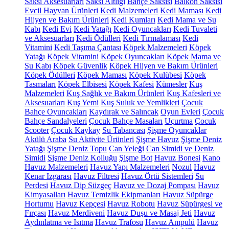
Saksı Aksesuarları
Saksı Altlığı
Bahçe Saksısı
Balkon Saksısı
Evcil Hayvan Ürünleri
Kedi Malzemeleri
Kedi Maması
Kedi
Hijyen ve Bakım Ürünleri
Kedi Kumları
Kedi Mama ve Su
Kabı
Kedi Evi
Kedi Yatağı
Kedi Oyuncakları
Kedi Tuvaleti
ve Aksesuarları
Kedi Ödülleri
Kedi Tırmalaması
Kedi
Vitamini
Kedi Taşıma Çantası
Köpek Malzemeleri
Köpek
Yatağı
Köpek Vitamini
Köpek Oyuncakları
Köpek Mama ve
Su Kabı
Köpek Güvenlik
Köpek Hijyen ve Bakım Ürünleri
Köpek Ödülleri
Köpek Maması
Köpek Kulübesi
Köpek
Tasmaları
Köpek Elbisesi
Köpek Kafesi
Kümesler
Kuş
Malzemeleri
Kuş Sağlık ve Bakım Ürünleri
Kuş Kafesleri ve
Aksesuarları
Kuş Yemi
Kuş Suluk ve Yemlikleri
Çocuk
Bahçe Oyuncakları
Kaydırak ve Salıncak
Oyun Evleri
Çocuk
Bahçe Sandalyeleri
Çocuk Bahçe Masaları
Uçurtma
Çocuk
Scooter
Çocuk Kaykay
Su Tabancası
Şişme Oyuncaklar
Akülü Araba
Su Aktivite Ürünleri
Şişme Havuz
Şişme Deniz
Yatağı
Şişme Deniz Topu
Can Yeleği
Can Simidi ve Deniz
Simidi
Şişme Deniz Kolluğu
Şişme Bot
Havuz Bonesi
Kano
Havuz Malzemeleri
Havuz Yapı Malzemeleri
Nozul
Havuz
Kenar Izgarası
Havuz Filtresi
Havuz Örtü Sistemleri
Su
Perdesi
Havuz Dip Süzgeç
Havuz ve Dozaj Pompası
Havuz
Kimyasalları
Havuz Temizlik Ekipmanları
Havuz Süpürge
Hortumu
Havuz Kepçesi
Havuz Robotu
Havuz Süpürgesi ve
Fırçası
Havuz Merdiveni
Havuz Duşu ve Masaj Jeti
Havuz
Aydınlatma ve Isıtma
Havuz Trafosu
Havuz Ampulü
Havuz