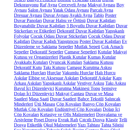
Dekorasyonu
Raf
Ayna
Çerçeveli Ayna
Makyaj Aynası
Boy
Aynası
Salon Aynası
Yatak Odası Aynası
Parçalı Ayna
Dresuar Aynası
Duvar Aynası
Ayaklı Ayna
Tablo
Poster
Duvar Panoları
Duvar Halısı ve Örtüsü
Duvar Kağıtları
Boyanabilir Duvar Kağıtları
3 Boyutlu Duvar Kağıtları
Duvar
Stickerları ve Etiketleri
Dekoratif Duvar Kağıtları
Yapışkanlı
Folyolar
Çocuk Odası Duvar Stickerları
Çocuk Odası Duvar
Kağıtları
Duvar Kağıdı Yapıştırıcısı
Poster Duvar Kağıtları
Ev
Düzenleme ve Saklama
Sepetler
Mutfak Sepeti
Çok Amaçlı
Sepetler
Dekoratif Sepetler
Çamaşır Sepetleri
Kutular
Makyaj
Kutusu ve Organizerleri
Plastik Kutular
Kumaş Kutular
Ayakkabı Kutuları
Oyuncak Kutuları
Saklama Kutusu
Dekoratif Kutu
Takı Kutusu
Çamaşır Kurutma Askısı
Saklama Hurçları
Hurçlar
Vakumlu Hurçlar
Halı Hurcu
Askılar
Elbise ve Aksesuar Askıları
Dekoratif Askılar
Kapı
Arkası Askıları
Yapışkanlı Askılar
Vestiyer Askısı
Takı Askısı
Bavul İçi Düzenleyici
Kurutma Makinesi Topu
Şemsiye
Dolap İçi Düzenleyici
Makyaj Çantası
Duvar ve Masa
Saatleri
Masa Saati
Duvar Saatleri
Bahçe Tekstili
Salıncak
Minderleri
Ütü Masası
Çöp Kovaları
Banyo Çöp Kovaları
Mutfak Çöp Kovaları
Endüstriyel Çöp Kovaları
Dolap İçi
Çöp Kovaları
Kırtasiye ve Ofis Malzemeleri
Dosyalama ve
Arşivleme
Poşet Dosya
Evrak Rafı
Çıtçıtlı Dosya
Klasör
Telli
Dosya
Etiketlik
Okul Malzemeleri
Yazı Tahtası
Tahta Silgisi