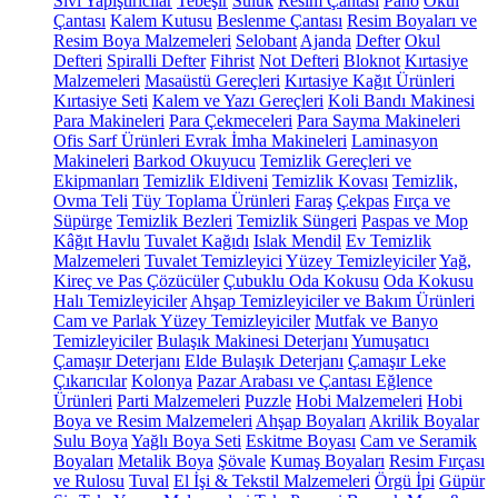
Sıvı Yapıştırıcılar
Tebeşir
Suluk
Resim Çantası
Pano
Okul
Çantası
Kalem Kutusu
Beslenme Çantası
Resim Boyaları ve
Resim Boya Malzemeleri
Selobant
Ajanda
Defter
Okul
Defteri
Spiralli Defter
Fihrist
Not Defteri
Bloknot
Kırtasiye
Malzemeleri
Masaüstü Gereçleri
Kırtasiye Kağıt Ürünleri
Kırtasiye Seti
Kalem ve Yazı Gereçleri
Koli Bandı Makinesi
Para Makineleri
Para Çekmeceleri
Para Sayma Makineleri
Ofis Sarf Ürünleri
Evrak İmha Makineleri
Laminasyon
Makineleri
Barkod Okuyucu
Temizlik Gereçleri ve
Ekipmanları
Temizlik Eldiveni
Temizlik Kovası
Temizlik,
Ovma Teli
Tüy Toplama Ürünleri
Faraş
Çekpas
Fırça ve
Süpürge
Temizlik Bezleri
Temizlik Süngeri
Paspas ve Mop
Kâğıt Havlu
Tuvalet Kağıdı
Islak Mendil
Ev Temizlik
Malzemeleri
Tuvalet Temizleyici
Yüzey Temizleyiciler
Yağ,
Kireç ve Pas Çözücüler
Çubuklu Oda Kokusu
Oda Kokusu
Halı Temizleyiciler
Ahşap Temizleyiciler ve Bakım Ürünleri
Cam ve Parlak Yüzey Temizleyiciler
Mutfak ve Banyo
Temizleyiciler
Bulaşık Makinesi Deterjanı
Yumuşatıcı
Çamaşır Deterjanı
Elde Bulaşık Deterjanı
Çamaşır Leke
Çıkarıcılar
Kolonya
Pazar Arabası ve Çantası
Eğlence
Ürünleri
Parti Malzemeleri
Puzzle
Hobi Malzemeleri
Hobi
Boya ve Resim Malzemeleri
Ahşap Boyaları
Akrilik Boyalar
Sulu Boya
Yağlı Boya Seti
Eskitme Boyası
Cam ve Seramik
Boyaları
Metalik Boya
Şövale
Kumaş Boyaları
Resim Fırçası
ve Rulosu
Tuval
El İşi & Tekstil Malzemeleri
Örgü İpi
Güpür