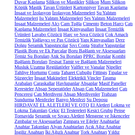
Duvar Kaplama
Silikon ve Mastikler
Silikon
Mum Silikon
Köpük
Mastik
Tavan Ürünleri
Kartonpiyer
Tavan Kaplama
İnşaat ve İzolasyon
İzolasyon Malzemeleri
Su Yalıtım
Malzemeleri
Isı Yalıtım Malzemeleri
Ses Yalıtım Malzemeleri
İnşaat Malzemeleri
Alçı
Cam Tuğla
Çimento
Beton Harcı
Çatı
Kaplama Malzemeleri
İnşaat Kimyasalları
İnşaat Temizlik
Ürünleri
Lavabo Çözücü
Harç ve Sıva Çözücü
Çok Amaçlı
Temizlik
Yağlayıcı ve Pas Çözücü
Yapı Kimyasalları
Derz
Dolgu
Seramik Yapıştırıcılar
Sıvı Conta
Strafor Yapıştırılar
Plastik Boru ve Ek Parçalar
Boru Bağlantı ve Aksesuarları
Temiz Su Boruları
Atık Su Boruları
PPRC Borular
Kombi
Bağlantı Boruları
Tesisat Tamir ve Bağlantı Malzemeleri
Musluk Uzatma
Regülatörler
Valfler ve Vanalar
Nipeller
Tahliye Hortumu
Conta
Taharet Çubuğu
Fittings
Tıpalar ve
Süzgeçler
İnşaat Makineleri
Elektrikli Vinçler
Taşıma
Arabaları
Caraskallar
Havlupanlar
Ahşaplar
Masif Paneller
Keresteler
Ahşap Seperatörler
Ahşap Çatı Malzemeleri
Çatı
Penceresi
Çatı Merdiveni
Ahşap Merdivenler
Trabzan
Sundurma
Menfezler
Banyo Menfezi
Su Deposu
HIRDAVAT EL ALETLERİ VE OTO
El Aletleri
Lokma ve
Lokma Takımları
Çekiç
El Testereleri
Kesici Grubu
Pense
Tornavida
Seramik ve Sıvacı Aletleri
Mengene ve İşkenceler
Zımbalar ve Aksesuarları
Zımpara ve Eğeler
Anahtarlar
Anahtar Takımları
Alyan Anahtarları
Açık Ağız Anahtar
İngiliz Anahtarı
İki Ağızlı Anahtar
Tork Anahtarı
Yıldız