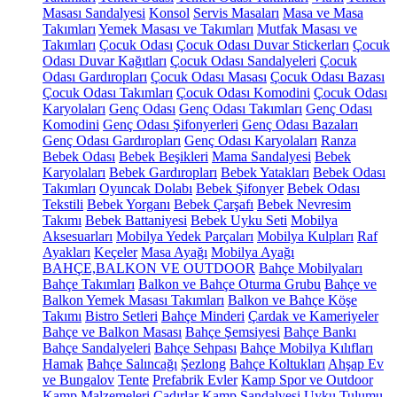
Masası Sandalyesi
Konsol
Servis Masaları
Masa ve Masa
Takımları
Yemek Masası ve Takımları
Mutfak Masası ve
Takımları
Çocuk Odası
Çocuk Odası Duvar Stickerları
Çocuk
Odası Duvar Kağıtları
Çocuk Odası Sandalyeleri
Çocuk
Odası Gardıropları
Çocuk Odası Masası
Çocuk Odası Bazası
Çocuk Odası Takımları
Çocuk Odası Komodini
Çocuk Odası
Karyolaları
Genç Odası
Genç Odası Takımları
Genç Odası
Komodini
Genç Odası Şifonyerleri
Genç Odası Bazaları
Genç Odası Gardıropları
Genç Odası Karyolaları
Ranza
Bebek Odası
Bebek Beşikleri
Mama Sandalyesi
Bebek
Karyolaları
Bebek Gardıropları
Bebek Yatakları
Bebek Odası
Takımları
Oyuncak Dolabı
Bebek Şifonyer
Bebek Odası
Tekstili
Bebek Yorganı
Bebek Çarşafı
Bebek Nevresim
Takımı
Bebek Battaniyesi
Bebek Uyku Seti
Mobilya
Aksesuarları
Mobilya Yedek Parçaları
Mobilya Kulpları
Raf
Ayakları
Keçeler
Masa Ayağı
Mobilya Ayağı
BAHÇE,BALKON VE OUTDOOR
Bahçe Mobilyaları
Bahçe Takımları
Balkon ve Bahçe Oturma Grubu
Bahçe ve
Balkon Yemek Masası Takımları
Balkon ve Bahçe Köşe
Takımı
Bistro Setleri
Bahçe Minderi
Çardak ve Kameriyeler
Bahçe ve Balkon Masası
Bahçe Şemsiyesi
Bahçe Bankı
Bahçe Sandalyeleri
Bahçe Sehpası
Bahçe Mobilya Kılıfları
Hamak
Bahçe Salıncağı
Şezlong
Bahçe Koltukları
Ahşap Ev
ve Bungalov
Tente
Prefabrik Evler
Kamp Spor ve Outdoor
Kamp Malzemeleri
Çadırlar
Kamp Sandalyesi
Uyku Tulumu