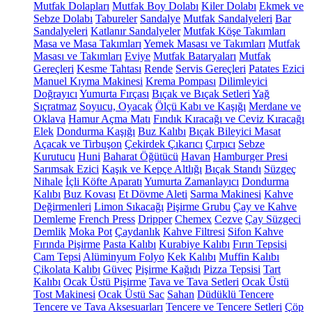
Mutfak Dolapları
Mutfak Boy Dolabı
Kiler Dolabı
Ekmek ve
Sebze Dolabı
Tabureler
Sandalye
Mutfak Sandalyeleri
Bar
Sandalyeleri
Katlanır Sandalyeler
Mutfak Köşe Takımları
Masa ve Masa Takımları
Yemek Masası ve Takımları
Mutfak
Masası ve Takımları
Eviye
Mutfak Bataryaları
Mutfak
Gereçleri
Kesme Tahtası
Rende
Servis Gereçleri
Patates Ezici
Manuel Kıyma Makinesi
Krema Pompası
Dilimleyici
Doğrayıcı
Yumurta Fırçası
Bıçak ve Bıçak Setleri
Yağ
Sıçratmaz
Soyucu, Oyacak
Ölçü Kabı ve Kaşığı
Merdane ve
Oklava
Hamur Açma Matı
Fındık Kıracağı ve Ceviz Kıracağı
Elek
Dondurma Kaşığı
Buz Kalıbı
Bıçak Bileyici Masat
Açacak ve Tirbuşon
Çekirdek Çıkarıcı
Çırpıcı
Sebze
Kurutucu
Huni
Baharat Öğütücü
Havan
Hamburger Presi
Sarımsak Ezici
Kaşık ve Kepçe Altlığı
Bıçak Standı
Süzgeç
Nihale
İçli Köfte Aparatı
Yumurta Zamanlayıcı
Dondurma
Kalıbı
Buz Kovası
Et Dövme Aleti
Sarma Makinesi
Kahve
Değirmenleri
Limon Sıkacağı
Pişirme Grubu
Çay ve Kahve
Demleme
French Press
Dripper
Chemex
Cezve
Çay Süzgeci
Demlik
Moka Pot
Çaydanlık
Kahve Filtresi
Sifon Kahve
Fırında Pişirme
Pasta Kalıbı
Kurabiye Kalıbı
Fırın Tepsisi
Cam Tepsi
Alüminyum Folyo
Kek Kalıbı
Muffin Kalıbı
Çikolata Kalıbı
Güveç
Pişirme Kağıdı
Pizza Tepsisi
Tart
Kalıbı
Ocak Üstü Pişirme
Tava ve Tava Setleri
Ocak Üstü
Tost Makinesi
Ocak Üstü Sac
Sahan
Düdüklü Tencere
Tencere ve Tava Aksesuarları
Tencere ve Tencere Setleri
Çöp