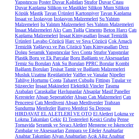
Yapıştırıcısı
Poster Duvar Kağıtları
Strafor
Duvar Çıtası
Duvar Kaplama
Silikon ve Mastikler
Silikon
Mum Silikon
Köpük
Mastik
Tavan Ürünleri
Kartonpiyer
Tavan Kaplama
İnşaat ve İzolasyon
İzolasyon Malzemeleri
Su Yalıtım
Malzemeleri
Isı Yalıtım Malzemeleri
Ses Yalıtım Malzemeleri
İnşaat Malzemeleri
Alçı
Cam Tuğla
Çimento
Beton Harcı
Çatı
Kaplama Malzemeleri
İnşaat Kimyasalları
İnşaat Temizlik
Ürünleri
Lavabo Çözücü
Harç ve Sıva Çözücü
Çok Amaçlı
Temizlik
Yağlayıcı ve Pas Çözücü
Yapı Kimyasalları
Derz
Dolgu
Seramik Yapıştırıcılar
Sıvı Conta
Strafor Yapıştırılar
Plastik Boru ve Ek Parçalar
Boru Bağlantı ve Aksesuarları
Temiz Su Boruları
Atık Su Boruları
PPRC Borular
Kombi
Bağlantı Boruları
Tesisat Tamir ve Bağlantı Malzemeleri
Musluk Uzatma
Regülatörler
Valfler ve Vanalar
Nipeller
Tahliye Hortumu
Conta
Taharet Çubuğu
Fittings
Tıpalar ve
Süzgeçler
İnşaat Makineleri
Elektrikli Vinçler
Taşıma
Arabaları
Caraskallar
Havlupanlar
Ahşaplar
Masif Paneller
Keresteler
Ahşap Seperatörler
Ahşap Çatı Malzemeleri
Çatı
Penceresi
Çatı Merdiveni
Ahşap Merdivenler
Trabzan
Sundurma
Menfezler
Banyo Menfezi
Su Deposu
HIRDAVAT EL ALETLERİ VE OTO
El Aletleri
Lokma ve
Lokma Takımları
Çekiç
El Testereleri
Kesici Grubu
Pense
Tornavida
Seramik ve Sıvacı Aletleri
Mengene ve İşkenceler
Zımbalar ve Aksesuarları
Zımpara ve Eğeler
Anahtarlar
Anahtar Takımları
Alyan Anahtarları
Açık Ağız Anahtar