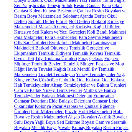
Dosya
Etiketlik
Okul Malzemeleri
Yazı Tahtası
Tahta Silgisi
Sıvı Yapıştırıcılar
Tebeşir
Suluk
Resim Çantası
Pano
Okul
Çantası
Kalem Kutusu
Beslenme Çantası
Resim Boyaları ve
Resim Boya Malzemeleri
Selobant
Ajanda
Defter
Okul
Defteri
Spiralli Defter
Fihrist
Not Defteri
Bloknot
Kırtasiye
Malzemeleri
Masaüstü Gereçleri
Kırtasiye Kağıt Ürünleri
Kırtasiye Seti
Kalem ve Yazı Gereçleri
Koli Bandı Makinesi
Para Makineleri
Para Çekmeceleri
Para Sayma Makineleri
Ofis Sarf Ürünleri
Evrak İmha Makineleri
Laminasyon
Makineleri
Barkod Okuyucu
Temizlik Gereçleri ve
Ekipmanları
Temizlik Eldiveni
Temizlik Kovası
Temizlik,
Ovma Teli
Tüy Toplama Ürünleri
Faraş
Çekpas
Fırça ve
Süpürge
Temizlik Bezleri
Temizlik Süngeri
Paspas ve Mop
Kâğıt Havlu
Tuvalet Kağıdı
Islak Mendil
Ev Temizlik
Malzemeleri
Tuvalet Temizleyici
Yüzey Temizleyiciler
Yağ,
Kireç ve Pas Çözücüler
Çubuklu Oda Kokusu
Oda Kokusu
Halı Temizleyiciler
Ahşap Temizleyiciler ve Bakım Ürünleri
Cam ve Parlak Yüzey Temizleyiciler
Mutfak ve Banyo
Temizleyiciler
Bulaşık Makinesi Deterjanı
Yumuşatıcı
Çamaşır Deterjanı
Elde Bulaşık Deterjanı
Çamaşır Leke
Çıkarıcılar
Kolonya
Pazar Arabası ve Çantası
Eğlence
Ürünleri
Parti Malzemeleri
Puzzle
Hobi Malzemeleri
Hobi
Boya ve Resim Malzemeleri
Ahşap Boyaları
Akrilik Boyalar
Sulu Boya
Yağlı Boya Seti
Eskitme Boyası
Cam ve Seramik
Boyaları
Metalik Boya
Şövale
Kumaş Boyaları
Resim Fırçası