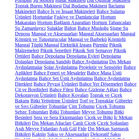
Pompası
Su Motoru
Hasat Makinesi
Dal Öğütme Makinesi
Toprak Burgu Makinesi
Dal Budama Makinesi
İlaçlama
Makineleri
Bahçe İş ve İnşaat Makineleri
Bahçe Sulama
Ürünleri
Hortumlar
Fıskiye ve Damlatıcılar
Hortum
Makaraları
Hortum Bağlantı Aparatları
Hortum Tabancaları
Su Zamanlayıcı
Sulaklar
Bidon
Bahçe Musluğu
Şişme Su
Deposu
Mangal ve Aksesuarları
Mangal Aksesuarları
Mangal
Kömürü ve Tutuşturucular
Mangal ve Barbekü
Kömürlü
Mangal
Tüplü Mangal
Elektrikli Izgara
Pürmüz
Piknik
Malzemeleri
Piknik Sepetleri
Piknik Seti
Semaver
Piknik
Örtüleri
Bahçe Depolama
Depolama Evleri
Depolama
Dolapları
Depolama Sandığı
Bahçe Aydınlatma
Dış Mekan
Aydınlatmalar
Solar Aydınlatma
Projektör ve Sensörler
Bahçe
Aplikleri
Bahçe Feneri ve Meşaleler
Bahçe Masa Üstü
Aydınlatma
Bahçe Set Üstü Aydınlatma
Bahçe Aydınlatma
Direkleri
Bahçe Peyzaj Ürünleri
Bahçe Yer Döşemeleri
Bahçe
Çit ve Bordürleri
Bahçe Filesi
Bahçe Gizleme Ağları
Bahçe
Dekorasyon Ürünleri
Bahçe Kovaları
Toprak ve Çiçek
Bakımı
Bitki Yetiştirme Ürünleri
Torf ve Topraklar
Gübreler
ve Sıvı Gübreler
Tohumlar
Çim Tohumu
Çiçek Tohumu
Sebze Tohumları
Bitki Tohumları
Meyve Tohumu
Bitki
Besinleri
Sera ve Sera Ekipmanları
Çiçek ve Bitki
İç Mekan
Bitkileri
Dış Mekan Ağaçları
Canlı Çiçek
Çiçek Soğanları
Aşılı Meyve Fidanları
Aşılı Gül
Fide
Dış Mekan Sarmaşık
Bitkileri
Kaktüs
Saksı ve Aksesuarları
Dekoratif Saksı