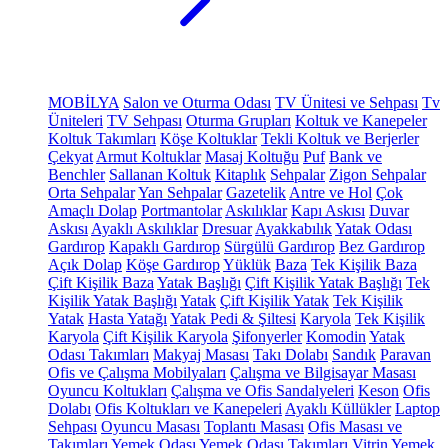
MOBİLYA
Salon ve Oturma Odası
TV Ünitesi ve Sehpası
Tv
Üniteleri
TV Sehpası
Oturma Grupları
Koltuk ve Kanepeler
Koltuk Takımları
Köşe Koltuklar
Tekli Koltuk ve Berjerler
Çekyat
Armut Koltuklar
Masaj Koltuğu
Puf
Bank ve
Benchler
Sallanan Koltuk
Kitaplık
Sehpalar
Zigon Sehpalar
Orta Sehpalar
Yan Sehpalar
Gazetelik
Antre ve Hol
Çok
Amaçlı Dolap
Portmantolar
Askılıklar
Kapı Askısı
Duvar
Askısı
Ayaklı Askılıklar
Dresuar
Ayakkabılık
Yatak Odası
Gardırop
Kapaklı Gardırop
Sürgülü Gardırop
Bez Gardırop
Açık Dolap
Köşe Gardırop
Yüklük
Baza
Tek Kişilik Baza
Çift Kişilik Baza
Yatak Başlığı
Çift Kişilik Yatak Başlığı
Tek
Kişilik Yatak Başlığı
Yatak
Çift Kişilik Yatak
Tek Kişilik
Yatak
Hasta Yatağı
Yatak Pedi & Şiltesi
Karyola
Tek Kişilik
Karyola
Çift Kişilik Karyola
Şifonyerler
Komodin
Yatak
Odası Takımları
Makyaj Masası
Takı Dolabı
Sandık
Paravan
Ofis ve Çalışma Mobilyaları
Çalışma ve Bilgisayar Masası
Oyuncu Koltukları
Çalışma ve Ofis Sandalyeleri
Keson
Ofis
Dolabı
Ofis Koltukları ve Kanepeleri
Ayaklı Küllükler
Laptop
Sehpası
Oyuncu Masası
Toplantı Masası
Ofis Masası ve
Takımları
Yemek Odası
Yemek Odası Takımları
Vitrin
Yemek