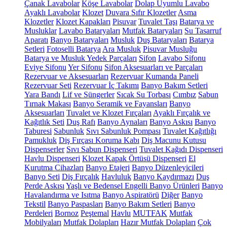
Çanak Lavabolar
Köşe Lavabolar
Dolap Uyumlu Lavabo
Ayaklı Lavabolar
Klozet
Duvara Sıfır Klozetler
Asma
Klozetler
Klozet Kapakları
Pisuvar
Tuvalet Taşı
Batarya ve
Musluklar
Lavabo Bataryaları
Mutfak Bataryaları
Su Tasarruf
Aparatı
Banyo Bataryaları
Musluk
Duş Bataryaları
Batarya
Setleri
Fotoselli Batarya
Ara Musluk
Pisuvar Musluğu
Batarya ve Musluk Yedek Parçaları
Sifon
Lavabo Sifonu
Eviye Sifonu
Yer Sifonu
Sifon Aksesuarları ve Parçaları
Rezervuar ve Aksesuarları
Rezervuar Kumanda Paneli
Rezervuar Seti
Rezervuar İç Takımı
Banyo Bakım Setleri
Yara Bandı
Lif ve Süngerler
Sıcak Su Torbası
Cımbız
Sabun
Tırnak Makası
Banyo Seramik ve Fayansları
Banyo
Aksesuarları
Tuvalet ve Klozet Fırçaları
Ayaklı Fırçalık ve
Kağıtlık Seti
Duş Rafı
Banyo Aynaları
Banyo Askısı
Banyo
Taburesi
Sabunluk
Sıvı Sabunluk Pompası
Tuvalet Kağıtlığı
Pamukluk
Diş Fırçası Koruma Kabı
Diş Macunu Kutusu
Dispenserler
Sıvı Sabun Dispenseri
Tuvalet Kağıdı Dispenseri
Havlu Dispenseri
Klozet Kapak Örtüsü Dispenseri
El
Kurutma Cihazları
Banyo Etajeri
Banyo Düzenleyicileri
Banyo Seti
Diş Fırçalık
Havluluk
Banyo Kaydırmazı
Duş
Perde Askısı
Yaşlı ve Bedensel Engelli Banyo Ürünleri
Banyo
Havalandırma ve Isıtma
Banyo Aspiratörü
Diğer
Banyo
Tekstil
Banyo Paspasları
Banyo Bakım Setleri
Banyo
Perdeleri
Bornoz
Peştemal
Havlu
MUTFAK
Mutfak
Mobilyaları
Mutfak Dolapları
Hazır Mutfak Dolapları
Çok