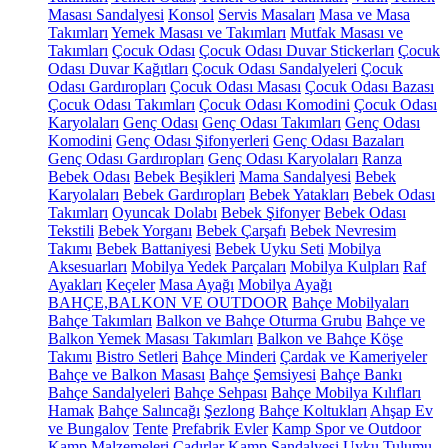
Masası Sandalyesi
Konsol
Servis Masaları
Masa ve Masa
Takımları
Yemek Masası ve Takımları
Mutfak Masası ve
Takımları
Çocuk Odası
Çocuk Odası Duvar Stickerları
Çocuk
Odası Duvar Kağıtları
Çocuk Odası Sandalyeleri
Çocuk
Odası Gardıropları
Çocuk Odası Masası
Çocuk Odası Bazası
Çocuk Odası Takımları
Çocuk Odası Komodini
Çocuk Odası
Karyolaları
Genç Odası
Genç Odası Takımları
Genç Odası
Komodini
Genç Odası Şifonyerleri
Genç Odası Bazaları
Genç Odası Gardıropları
Genç Odası Karyolaları
Ranza
Bebek Odası
Bebek Beşikleri
Mama Sandalyesi
Bebek
Karyolaları
Bebek Gardıropları
Bebek Yatakları
Bebek Odası
Takımları
Oyuncak Dolabı
Bebek Şifonyer
Bebek Odası
Tekstili
Bebek Yorganı
Bebek Çarşafı
Bebek Nevresim
Takımı
Bebek Battaniyesi
Bebek Uyku Seti
Mobilya
Aksesuarları
Mobilya Yedek Parçaları
Mobilya Kulpları
Raf
Ayakları
Keçeler
Masa Ayağı
Mobilya Ayağı
BAHÇE,BALKON VE OUTDOOR
Bahçe Mobilyaları
Bahçe Takımları
Balkon ve Bahçe Oturma Grubu
Bahçe ve
Balkon Yemek Masası Takımları
Balkon ve Bahçe Köşe
Takımı
Bistro Setleri
Bahçe Minderi
Çardak ve Kameriyeler
Bahçe ve Balkon Masası
Bahçe Şemsiyesi
Bahçe Bankı
Bahçe Sandalyeleri
Bahçe Sehpası
Bahçe Mobilya Kılıfları
Hamak
Bahçe Salıncağı
Şezlong
Bahçe Koltukları
Ahşap Ev
ve Bungalov
Tente
Prefabrik Evler
Kamp Spor ve Outdoor
Kamp Malzemeleri
Çadırlar
Kamp Sandalyesi
Uyku Tulumu