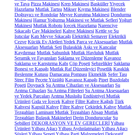
ve Tava
Pizza Makinesi
Krep Makinesi
Basküller
Yiyecek
Hazırlama
Mutfak Tartısı
Mikser
Kıyma Makinesi
Blender
Doğrayıcı ve Rondolar
Meyve Kurutma Makinesi
Dondurma
Makinesi
Hamur Yoğurma Makinesi ve Mutfak Şefleri
Yoğurt
Makinesi
Mutfak Robotu
İçecek Hazırlama
Narenciye
Sıkacağı
Çay Makineleri
Kahve Makinesi
Kettle ve Su
Isıtıcılar
Katı Meyve Sıkacağı
Elektrikli Semaver
Elektrikli
Cezve
Küçük Ev Aletleri Yedek Parça ve Aksesuarları
Mutfak
Aksesuarları
Mutfak Seti
Bulaşıklık
Askı ve Kancalar
Kaydırmaz
Mutfak Sabunluk
Mutfak Havluluk
Mutfak
Seramik ve Fayansları
Saklama ve Düzenleme
Kavanoz
Saklama ve Karıştırma Kabı
Çöp Poşeti
Sebzelikler
Saklama
Bonesi ve Kapağı
Mutfak Raf Düzenleyici
Poşetlik
Kaşıklık
Beslenme Kutusu
Damacana Pompası
Ekmeklik
Sefer Tası
Streç Film
Peçete Yüzüğü
Kavanoz Kapağı
Pipet
Buzdolabı
Poşeti
Doypack
Su Arıtma Cihazları ve Aksesuarları
Su
Arıtma Cihazları
Su Arıtma Filtreleri
Su Arıtma Aksesuarları
ve Yedek Parçaları
Arıtma Musluğu
Endüstriyel Mutfak
Ürünleri
Gıda ve İçecek
Kahve
Filtre Kahve Kağıdı
Türk
Kahvesi
Kapsül Kahve
Filtre Kahve
Çekirdek Kahve
Mutfak
Tezgahları
Laminant Mutfak Tezgahları
Ahşap Mutfak
Tezgahları
Bulaşık Makineleri
Derin Dondurucular
Su
Sebilleri
DEKORASYON VE EV GEREÇLERİ
Yılbaşı
Ürünleri
Yılbaşı Ağacı
Yılbaşı Aydınlatmaları
Yılbaşı Ağacı
Süsleri
Yılbaşı Sepeti
Yılbaşı Parti Malzemeleri
Dekoratif