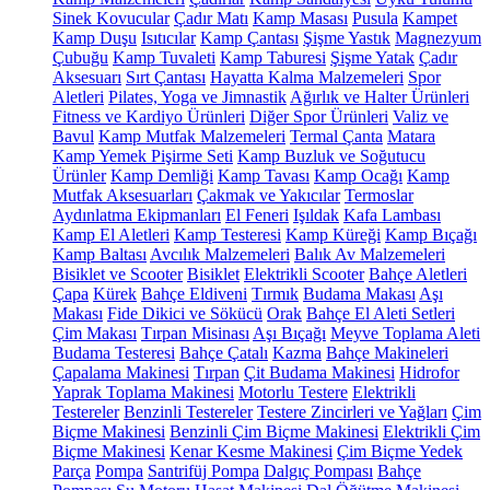
Sinek Kovucular
Çadır Matı
Kamp Masası
Pusula
Kampet
Kamp Duşu
Isıtıcılar
Kamp Çantası
Şişme Yastık
Magnezyum
Çubuğu
Kamp Tuvaleti
Kamp Taburesi
Şişme Yatak
Çadır
Aksesuarı
Sırt Çantası
Hayatta Kalma Malzemeleri
Spor
Aletleri
Pilates, Yoga ve Jimnastik
Ağırlık ve Halter Ürünleri
Fitness ve Kardiyo Ürünleri
Diğer Spor Ürünleri
Valiz ve
Bavul
Kamp Mutfak Malzemeleri
Termal Çanta
Matara
Kamp Yemek Pişirme Seti
Kamp Buzluk ve Soğutucu
Ürünler
Kamp Demliği
Kamp Tavası
Kamp Ocağı
Kamp
Mutfak Aksesuarları
Çakmak ve Yakıcılar
Termoslar
Aydınlatma Ekipmanları
El Feneri
Işıldak
Kafa Lambası
Kamp El Aletleri
Kamp Testeresi
Kamp Küreği
Kamp Bıçağı
Kamp Baltası
Avcılık Malzemeleri
Balık Av Malzemeleri
Bisiklet ve Scooter
Bisiklet
Elektrikli Scooter
Bahçe Aletleri
Çapa
Kürek
Bahçe Eldiveni
Tırmık
Budama Makası
Aşı
Makası
Fide Dikici ve Sökücü
Orak
Bahçe El Aleti Setleri
Çim Makası
Tırpan Misinası
Aşı Bıçağı
Meyve Toplama Aleti
Budama Testeresi
Bahçe Çatalı
Kazma
Bahçe Makineleri
Çapalama Makinesi
Tırpan
Çit Budama Makinesi
Hidrofor
Yaprak Toplama Makinesi
Motorlu Testere
Elektrikli
Testereler
Benzinli Testereler
Testere Zincirleri ve Yağları
Çim
Biçme Makinesi
Benzinli Çim Biçme Makinesi
Elektrikli Çim
Biçme Makinesi
Kenar Kesme Makinesi
Çim Biçme Yedek
Parça
Pompa
Santrifüj Pompa
Dalgıç Pompası
Bahçe