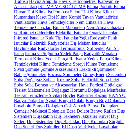
Trafosu
Havuz Ampulü
Havuz Termometresi
Karavan ve
Aksesuarları
ISITMA VE SOĞUTMA
Klima
Portatif Klima
Duvar Tipi Klima
Isı Pompası
Salon Tipi Klima
Klima
Kumandası
Kaset Tipi Klima
Kombi
Tavan Vantilatörleri
Vantilatörler
Hava Temizleyiciler
Nem Cihazları
Hava
Temizleme Cihazları
Buhar Makineleri
Nem Alma Cihazları
ve Rutubet Gidericiler
Elektrikli Isıtıcılar
Quartz Isıtıcılar
Infrared Isıtıcılar
Kule Tipi Isıtıcılar
Yağlı Radyatör
Fanlı
Isıtıcılar
Elektrikli Radyatörler
Dış Mekan Isıtıcılar
Havlupanlar
Radyatörler
Termosifonlar
Şofbenler
Ani Su
Isıtıcı
Isıtma ve Soğutma Yedek Parça
Radyatör Vanaları
Termostat
Klima Yedek Parça
Radyatör Yedek Parça
Klima
Temizleyicisi
Klima Temizleme Spreyi
Klima Temizleme
Sıvısı
Şömine
Şömine Aksesuarları
Elektrikli Şömineler
Bahçe Şömineleri
Bacasız Şömineler
Güneş Enerji Sistemleri
Soba
Doğalgaz Sobası
Kuzine Soba
Elektrikli Soba
Pelet
Soba
Soba Borusu ve Aksesuarları
Hava Perdesi
Doğalgaz
Tesisat Malzemeleri
Doğalgaz Hortumu
Doğalgaz Menfezleri
Tesisat Temizleme Sıvıları
Boyler
Kalorifer Kazanı
BANYO
Banyo Dolapları
Aynalı Banyo Dolabı
Banyo Boy Dolapları
Lavabolu Banyo Dolapları
Çok Amaçlı Banyo Dolapları
Çamaşır Makinesi Dolapları
Ecza Dolabı
Banyo Rafları
Duş
Sistemleri
Duşakabin
Duş Tekneleri
Jakuziler
Küvet
Duş
Setleri
Duş Sistemleri
Duş Başlıkları
Duş Kolonları
Sürgülü
Duş Setleri
Duş Spiralleri
El Duşu
Vitrifiyeler
Lavabolar