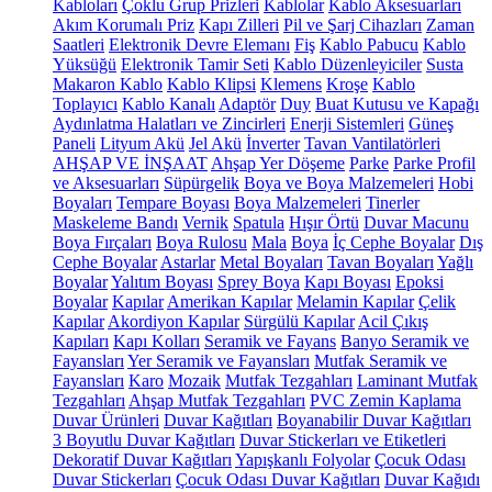
Kabloları
Çoklu Grup Prizleri
Kablolar
Kablo Aksesuarları
Akım Korumalı Priz
Kapı Zilleri
Pil ve Şarj Cihazları
Zaman
Saatleri
Elektronik Devre Elemanı
Fiş
Kablo Pabucu
Kablo
Yüksüğü
Elektronik Tamir Seti
Kablo Düzenleyiciler
Susta
Makaron Kablo
Kablo Klipsi
Klemens
Kroşe
Kablo
Toplayıcı
Kablo Kanalı
Adaptör
Duy
Buat Kutusu ve Kapağı
Aydınlatma Halatları ve Zincirleri
Enerji Sistemleri
Güneş
Paneli
Lityum Akü
Jel Akü
İnverter
Tavan Vantilatörleri
AHŞAP VE İNŞAAT
Ahşap Yer Döşeme
Parke
Parke Profil
ve Aksesuarları
Süpürgelik
Boya ve Boya Malzemeleri
Hobi
Boyaları
Tempare Boyası
Boya Malzemeleri
Tinerler
Maskeleme Bandı
Vernik
Spatula
Hışır Örtü
Duvar Macunu
Boya Fırçaları
Boya Rulosu
Mala
Boya
İç Cephe Boyalar
Dış
Cephe Boyalar
Astarlar
Metal Boyaları
Tavan Boyaları
Yağlı
Boyalar
Yalıtım Boyası
Sprey Boya
Kapı Boyası
Epoksi
Boyalar
Kapılar
Amerikan Kapılar
Melamin Kapılar
Çelik
Kapılar
Akordiyon Kapılar
Sürgülü Kapılar
Acil Çıkış
Kapıları
Kapı Kolları
Seramik ve Fayans
Banyo Seramik ve
Fayansları
Yer Seramik ve Fayansları
Mutfak Seramik ve
Fayansları
Karo
Mozaik
Mutfak Tezgahları
Laminant Mutfak
Tezgahları
Ahşap Mutfak Tezgahları
PVC Zemin Kaplama
Duvar Ürünleri
Duvar Kağıtları
Boyanabilir Duvar Kağıtları
3 Boyutlu Duvar Kağıtları
Duvar Stickerları ve Etiketleri
Dekoratif Duvar Kağıtları
Yapışkanlı Folyolar
Çocuk Odası
Duvar Stickerları
Çocuk Odası Duvar Kağıtları
Duvar Kağıdı