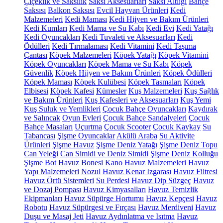
Çiçeklik ve Saksılık
Saksı Aksesuarları
Saksı Altlığı
Bahçe
Saksısı
Balkon Saksısı
Evcil Hayvan Ürünleri
Kedi
Malzemeleri
Kedi Maması
Kedi Hijyen ve Bakım Ürünleri
Kedi Kumları
Kedi Mama ve Su Kabı
Kedi Evi
Kedi Yatağı
Kedi Oyuncakları
Kedi Tuvaleti ve Aksesuarları
Kedi
Ödülleri
Kedi Tırmalaması
Kedi Vitamini
Kedi Taşıma
Çantası
Köpek Malzemeleri
Köpek Yatağı
Köpek Vitamini
Köpek Oyuncakları
Köpek Mama ve Su Kabı
Köpek
Güvenlik
Köpek Hijyen ve Bakım Ürünleri
Köpek Ödülleri
Köpek Maması
Köpek Kulübesi
Köpek Tasmaları
Köpek
Elbisesi
Köpek Kafesi
Kümesler
Kuş Malzemeleri
Kuş Sağlık
ve Bakım Ürünleri
Kuş Kafesleri ve Aksesuarları
Kuş Yemi
Kuş Suluk ve Yemlikleri
Çocuk Bahçe Oyuncakları
Kaydırak
ve Salıncak
Oyun Evleri
Çocuk Bahçe Sandalyeleri
Çocuk
Bahçe Masaları
Uçurtma
Çocuk Scooter
Çocuk Kaykay
Su
Tabancası
Şişme Oyuncaklar
Akülü Araba
Su Aktivite
Ürünleri
Şişme Havuz
Şişme Deniz Yatağı
Şişme Deniz Topu
Can Yeleği
Can Simidi ve Deniz Simidi
Şişme Deniz Kolluğu
Şişme Bot
Havuz Bonesi
Kano
Havuz Malzemeleri
Havuz
Yapı Malzemeleri
Nozul
Havuz Kenar Izgarası
Havuz Filtresi
Havuz Örtü Sistemleri
Su Perdesi
Havuz Dip Süzgeç
Havuz
ve Dozaj Pompası
Havuz Kimyasalları
Havuz Temizlik
Ekipmanları
Havuz Süpürge Hortumu
Havuz Kepçesi
Havuz
Robotu
Havuz Süpürgesi ve Fırçası
Havuz Merdiveni
Havuz
Duşu ve Masaj Jeti
Havuz Aydınlatma ve Isıtma
Havuz