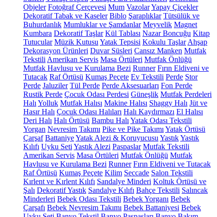
Objeler
Fotoğraf Çerçevesi
Mum
Vazolar
Yapay Çiçekler
Dekoratif Tabak ve Kaseler
Biblo
Şaraplıklar
Tütsülük ve
Buhurdanlık
Mumluklar ve Şamdanlar
Meyvelik
Magnet
Kumbara
Dekoratif Taşlar
Kül Tablası
Nazar Boncuğu
Kitap
Tutucular
Müzik Kutusu
Yatak Tepsisi
Kokulu Taşlar
Ahşap
Dekorasyon Ürünleri
Duvar Süsleri
Cansız Manken
Mutfak
Tekstili
Amerikan Servis
Masa Örtüleri
Mutfak Önlüğü
Mutfak Havlusu ve Kurulama Bezi
Runner
Fırın Eldiveni ve
Tutacak
Raf Örtüsü
Kumaş Peçete
Ev Tekstili
Perde
Stor
Perde
Jaluziler
Tül Perde
Perde Aksesuarları
Fon Perde
Rustik Perde
Çocuk Odası Perdesi
Güneşlik
Mutfak Perdeleri
Halı
Yolluk
Mutfak Halısı
Makine Halısı
Shaggy Halı
Jüt ve
Hasır Halı
Çocuk Odası Halıları
Halı Kaydırmazı
El Halısı
Deri Halı
Halı Örtüsü
Bambu Halı
Yatak Odası Tekstili
Yorgan
Nevresim Takımı
Pike ve Pike Takımı
Yatak Örtüsü
Çarşaf
Battaniye
Yatak Alezi & Koruyucusu
Yastık
Yastık
Kılıfı
Uyku Seti
Yastık Alezi
Paspaslar
Mutfak Tekstili
Amerikan Servis
Masa Örtüleri
Mutfak Önlüğü
Mutfak
Havlusu ve Kurulama Bezi
Runner
Fırın Eldiveni ve Tutacak
Raf Örtüsü
Kumaş Peçete
Kilim
Seccade
Salon Tekstili
Kırlent ve Kırlent Kılıfı
Sandalye Minderi
Koltuk Örtüsü ve
Şalı
Dekoratif Yastık
Sandalye Kılıfı
Bahçe Tekstili
Salıncak
Minderleri
Bebek Odası Tekstili
Bebek Yorganı
Bebek
Çarşafı
Bebek Nevresim Takımı
Bebek Battaniyesi
Bebek
Uyku Seti
Banyo Tekstil
Banyo Paspasları
Banyo Bakım