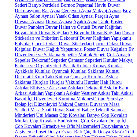
Setleri
Banyo Perdeleri
Bornoz
Peştemal
Havlu
Duvar
Dekorasyonu
Raf
Ayna
Çerçeveli Ayna
Makyaj Aynası
Boy
Aynası
Salon Aynası
Yatak Odası Aynası
Parçalı Ayna
Dresuar Aynası
Duvar Aynası
Ayaklı Ayna
Tablo
Poster
Duvar Panoları
Duvar Halısı ve Örtüsü
Duvar Kağıtları
Boyanabilir Duvar Kağıtları
3 Boyutlu Duvar Kağıtları
Duvar
Stickerları ve Etiketleri
Dekoratif Duvar Kağıtları
Yapışkanlı
Folyolar
Çocuk Odası Duvar Stickerları
Çocuk Odası Duvar
Kağıtları
Duvar Kağıdı Yapıştırıcısı
Poster Duvar Kağıtları
Ev
Düzenleme ve Saklama
Sepetler
Mutfak Sepeti
Çok Amaçlı
Sepetler
Dekoratif Sepetler
Çamaşır Sepetleri
Kutular
Makyaj
Kutusu ve Organizerleri
Plastik Kutular
Kumaş Kutular
Ayakkabı Kutuları
Oyuncak Kutuları
Saklama Kutusu
Dekoratif Kutu
Takı Kutusu
Çamaşır Kurutma Askısı
Saklama Hurçları
Hurçlar
Vakumlu Hurçlar
Halı Hurcu
Askılar
Elbise ve Aksesuar Askıları
Dekoratif Askılar
Kapı
Arkası Askıları
Yapışkanlı Askılar
Vestiyer Askısı
Takı Askısı
Bavul İçi Düzenleyici
Kurutma Makinesi Topu
Şemsiye
Dolap İçi Düzenleyici
Makyaj Çantası
Duvar ve Masa
Saatleri
Masa Saati
Duvar Saatleri
Bahçe Tekstili
Salıncak
Minderleri
Ütü Masası
Çöp Kovaları
Banyo Çöp Kovaları
Mutfak Çöp Kovaları
Endüstriyel Çöp Kovaları
Dolap İçi
Çöp Kovaları
Kırtasiye ve Ofis Malzemeleri
Dosyalama ve
Arşivleme
Poşet Dosya
Evrak Rafı
Çıtçıtlı Dosya
Klasör
Telli