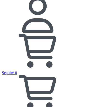
Sepetim
0