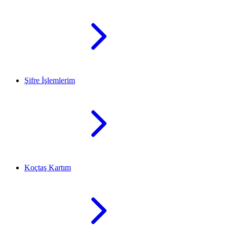
Şifre İşlemlerim
Koçtaş Kartım