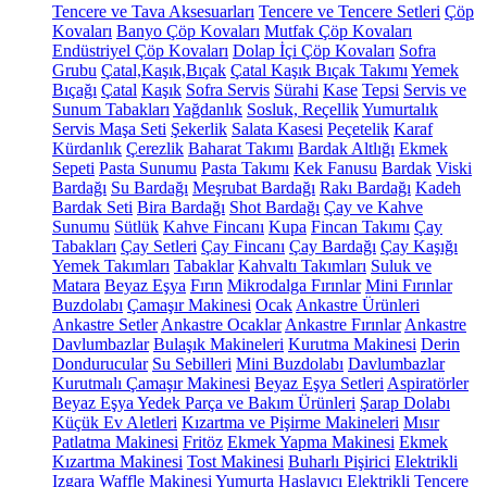
Tencere ve Tava Aksesuarları
Tencere ve Tencere Setleri
Çöp
Kovaları
Banyo Çöp Kovaları
Mutfak Çöp Kovaları
Endüstriyel Çöp Kovaları
Dolap İçi Çöp Kovaları
Sofra
Grubu
Çatal,Kaşık,Bıçak
Çatal Kaşık Bıçak Takımı
Yemek
Bıçağı
Çatal
Kaşık
Sofra Servis
Sürahi
Kase
Tepsi
Servis ve
Sunum Tabakları
Yağdanlık
Sosluk, Reçellik
Yumurtalık
Servis Maşa Seti
Şekerlik
Salata Kasesi
Peçetelik
Karaf
Kürdanlık
Çerezlik
Baharat Takımı
Bardak Altlığı
Ekmek
Sepeti
Pasta Sunumu
Pasta Takımı
Kek Fanusu
Bardak
Viski
Bardağı
Su Bardağı
Meşrubat Bardağı
Rakı Bardağı
Kadeh
Bardak Seti
Bira Bardağı
Shot Bardağı
Çay ve Kahve
Sunumu
Sütlük
Kahve Fincanı
Kupa
Fincan Takımı
Çay
Tabakları
Çay Setleri
Çay Fincanı
Çay Bardağı
Çay Kaşığı
Yemek Takımları
Tabaklar
Kahvaltı Takımları
Suluk ve
Matara
Beyaz Eşya
Fırın
Mikrodalga Fırınlar
Mini Fırınlar
Buzdolabı
Çamaşır Makinesi
Ocak
Ankastre Ürünleri
Ankastre Setler
Ankastre Ocaklar
Ankastre Fırınlar
Ankastre
Davlumbazlar
Bulaşık Makineleri
Kurutma Makinesi
Derin
Dondurucular
Su Sebilleri
Mini Buzdolabı
Davlumbazlar
Kurutmalı Çamaşır Makinesi
Beyaz Eşya Setleri
Aspiratörler
Beyaz Eşya Yedek Parça ve Bakım Ürünleri
Şarap Dolabı
Küçük Ev Aletleri
Kızartma ve Pişirme Makineleri
Mısır
Patlatma Makinesi
Fritöz
Ekmek Yapma Makinesi
Ekmek
Kızartma Makinesi
Tost Makinesi
Buharlı Pişirici
Elektrikli
Izgara
Waffle Makinesi
Yumurta Haşlayıcı
Elektrikli Tencere