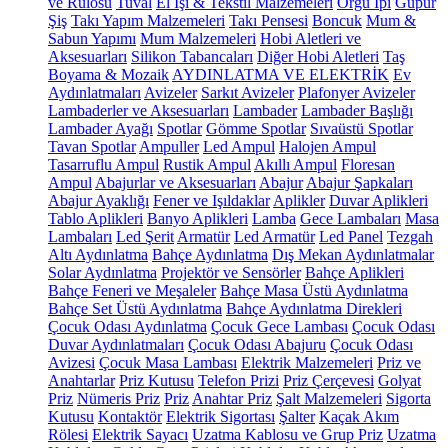
ve Rulosu
Tuval
El İşi & Tekstil Malzemeleri
Örgü İpi
Güpür
Şiş
Takı Yapım Malzemeleri
Takı Pensesi
Boncuk
Mum &
Sabun Yapımı
Mum Malzemeleri
Hobi Aletleri ve
Aksesuarları
Silikon Tabancaları
Diğer Hobi Aletleri
Taş
Boyama & Mozaik
AYDINLATMA VE ELEKTRİK
Ev
Aydınlatmaları
Avizeler
Sarkıt Avizeler
Plafonyer Avizeler
Lambaderler ve Aksesuarları
Lambader
Lambader Başlığı
Lambader Ayağı
Spotlar
Gömme Spotlar
Sıvaüstü Spotlar
Tavan Spotlar
Ampuller
Led Ampul
Halojen Ampul
Tasarruflu Ampul
Rustik Ampul
Akıllı Ampul
Floresan
Ampul
Abajurlar ve Aksesuarları
Abajur
Abajur Şapkaları
Abajur Ayaklığı
Fener ve Işıldaklar
Aplikler
Duvar Aplikleri
Tablo Aplikleri
Banyo Aplikleri
Lamba
Gece Lambaları
Masa
Lambaları
Led Şerit
Armatür
Led Armatür
Led Panel
Tezgah
Altı Aydınlatma
Bahçe Aydınlatma
Dış Mekan Aydınlatmalar
Solar Aydınlatma
Projektör ve Sensörler
Bahçe Aplikleri
Bahçe Feneri ve Meşaleler
Bahçe Masa Üstü Aydınlatma
Bahçe Set Üstü Aydınlatma
Bahçe Aydınlatma Direkleri
Çocuk Odası Aydınlatma
Çocuk Gece Lambası
Çocuk Odası
Duvar Aydınlatmaları
Çocuk Odası Abajuru
Çocuk Odası
Avizesi
Çocuk Masa Lambası
Elektrik Malzemeleri
Priz ve
Anahtarlar
Priz Kutusu
Telefon Prizi
Priz Çerçevesi
Golyat
Priz
Nümeris Priz
Priz
Anahtar Priz
Şalt Malzemeleri
Sigorta
Kutusu
Kontaktör
Elektrik Sigortası
Şalter
Kaçak Akım
Rölesi
Elektrik Sayacı
Uzatma Kablosu ve Grup Priz
Uzatma