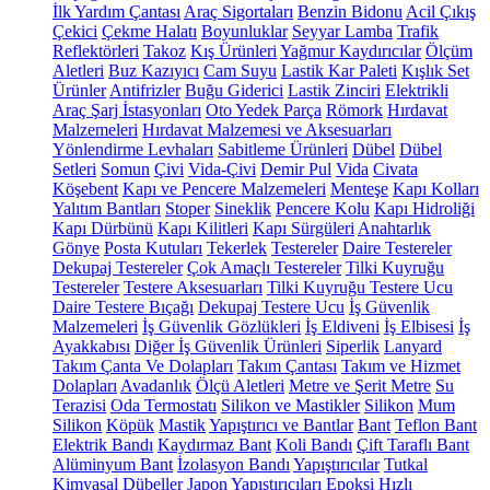
İlk Yardım Çantası
Araç Sigortaları
Benzin Bidonu
Acil Çıkış
Çekici
Çekme Halatı
Boyunluklar
Seyyar Lamba
Trafik
Reflektörleri
Takoz
Kış Ürünleri
Yağmur Kaydırıcılar
Ölçüm
Aletleri
Buz Kazıyıcı
Cam Suyu
Lastik Kar Paleti
Kışlık Set
Ürünler
Antifrizler
Buğu Giderici
Lastik Zinciri
Elektrikli
Araç Şarj İstasyonları
Oto Yedek Parça
Römork
Hırdavat
Malzemeleri
Hırdavat Malzemesi ve Aksesuarları
Yönlendirme Levhaları
Sabitleme Ürünleri
Dübel
Dübel
Setleri
Somun
Çivi
Vida-Çivi
Demir Pul
Vida
Civata
Köşebent
Kapı ve Pencere Malzemeleri
Menteşe
Kapı Kolları
Yalıtım Bantları
Stoper
Sineklik
Pencere Kolu
Kapı Hidroliği
Kapı Dürbünü
Kapı Kilitleri
Kapı Sürgüleri
Anahtarlık
Gönye
Posta Kutuları
Tekerlek
Testereler
Daire Testereler
Dekupaj Testereler
Çok Amaçlı Testereler
Tilki Kuyruğu
Testereler
Testere Aksesuarları
Tilki Kuyruğu Testere Ucu
Daire Testere Bıçağı
Dekupaj Testere Ucu
İş Güvenlik
Malzemeleri
İş Güvenlik Gözlükleri
İş Eldiveni
İş Elbisesi
İş
Ayakkabısı
Diğer İş Güvenlik Ürünleri
Siperlik
Lanyard
Takım Çanta Ve Dolapları
Takım Çantası
Takım ve Hizmet
Dolapları
Avadanlık
Ölçü Aletleri
Metre ve Şerit Metre
Su
Terazisi
Oda Termostatı
Silikon ve Mastikler
Silikon
Mum
Silikon
Köpük
Mastik
Yapıştırıcı ve Bantlar
Bant
Teflon Bant
Elektrik Bandı
Kaydırmaz Bant
Koli Bandı
Çift Taraflı Bant
Alüminyum Bant
İzolasyon Bandı
Yapıştırıcılar
Tutkal
Kimyasal Dübeller
Japon Yapıştırıcıları
Epoksi
Hızlı