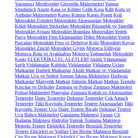
Yapıştırıcı
Merdivenler
Güvenlik Malzemeleri
Yangın
Söndürücü
Alarm
Kasa ve Kilitler
Çelik Kasa
Kilit
Kutu ve
Ambalaj Malzemeleri
Kargo Kutusu
Kargo Poşeti
Koli
Motosiklet Ürünleri
Motorsiklet Aksesuarları
Motosiklet
Kilidi
Motosiklet Stickerları
Motosiklet Rüzgarlık ve Siperlik
Motosiklet Aynası
Motosiklet Brandası
Motorsiklet Yedek
Parça
Motosiklet Fren Ekipmanları
Diğer Motosiklet Yedek
Parçaları
Motosiklet Fren ve Debriyaj Kolu
Motosiklet Kayışı
Motosiklet Zinciri
Motosiklet Giyim
Motorcu Eldiveni
Motorcu Botu ve Ayakkabısı
Motorcu Yağmurluk
Motosiklet
Kaskı
ELEKTRİKLİ EL ALETLERİ
Akülü Vidalamalar
Şarjlı Vidalamalar
Kablolu Vidalamalar
Vidalama Uçları
Matkaplar
Darbeli Matkaplar
Akülü Matkap ve Vidalamalar
Matkap Ucu ve Setleri
Somun Sıkma Makineleri
Darbesiz
Matkaplar
Manyetik Matkap
Sütunlu Matkap
Matkap Tezgahı
Kırıcılar ve Deliciler
Zımpara ve Polisaj
Zımpara Makineleri
Polisaj Makineleri
Planyalar
Zımpara Kağıdı ve Aksesuarları
Testereler
Daire Testereler
Dekupaj Testereler
Çok Amaçlı
Testereler
Tilki Kuyruğu Testereler
Testere Aksesuarları
Tilki
Kuyruğu Testere Ucu
Daire Testere Bıçağı
Dekupaj Testere
Ucu
Bahçe Makineleri
Çapalama Makinesi
Tırpan
Çit
Budama Makinesi
Hidrofor
Yaprak Toplama Makinesi
Motorlu Testere
Elektrikli Testereler
Benzinli Testereler
Testere Zincirleri ve Yağları
Çim Biçme Makinesi
Benzinli
Çim Biçme Makinesi
Elektrikli Çim Biçme Makinesi
Kenar