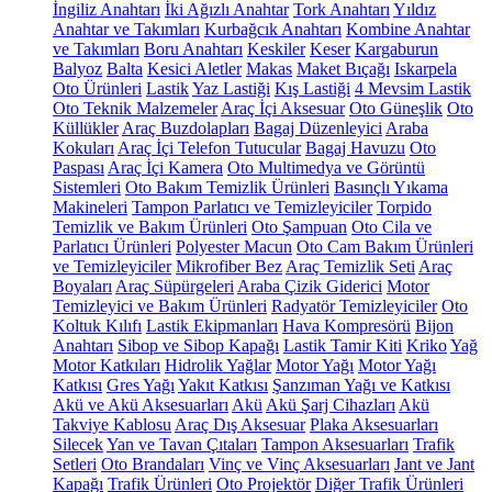
İngiliz Anahtarı
İki Ağızlı Anahtar
Tork Anahtarı
Yıldız
Anahtar ve Takımları
Kurbağcık Anahtarı
Kombine Anahtar
ve Takımları
Boru Anahtarı
Keskiler
Keser
Kargaburun
Balyoz
Balta
Kesici Aletler
Makas
Maket Bıçağı
Iskarpela
Oto Ürünleri
Lastik
Yaz Lastiği
Kış Lastiği
4 Mevsim Lastik
Oto Teknik Malzemeler
Araç İçi Aksesuar
Oto Güneşlik
Oto
Küllükler
Araç Buzdolapları
Bagaj Düzenleyici
Araba
Kokuları
Araç İçi Telefon Tutucular
Bagaj Havuzu
Oto
Paspası
Araç İçi Kamera
Oto Multimedya ve Görüntü
Sistemleri
Oto Bakım Temizlik Ürünleri
Basınçlı Yıkama
Makineleri
Tampon Parlatıcı ve Temizleyiciler
Torpido
Temizlik ve Bakım Ürünleri
Oto Şampuan
Oto Cila ve
Parlatıcı Ürünleri
Polyester Macun
Oto Cam Bakım Ürünleri
ve Temizleyiciler
Mikrofiber Bez
Araç Temizlik Seti
Araç
Boyaları
Araç Süpürgeleri
Araba Çizik Giderici
Motor
Temizleyici ve Bakım Ürünleri
Radyatör Temizleyiciler
Oto
Koltuk Kılıfı
Lastik Ekipmanları
Hava Kompresörü
Bijon
Anahtarı
Sibop ve Sibop Kapağı
Lastik Tamir Kiti
Kriko
Yağ
Motor Katkıları
Hidrolik Yağlar
Motor Yağı
Motor Yağı
Katkısı
Gres Yağı
Yakıt Katkısı
Şanzıman Yağı ve Katkısı
Akü ve Akü Aksesuarları
Akü
Akü Şarj Cihazları
Akü
Takviye Kablosu
Araç Dış Aksesuar
Plaka Aksesuarları
Silecek
Yan ve Tavan Çıtaları
Tampon Aksesuarları
Trafik
Setleri
Oto Brandaları
Vinç ve Vinç Aksesuarları
Jant ve Jant
Kapağı
Trafik Ürünleri
Oto Projektör
Diğer Trafik Ürünleri