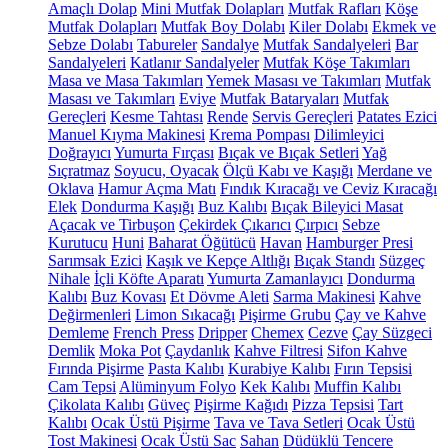
Amaçlı Dolap
Mini Mutfak Dolapları
Mutfak Rafları
Köşe
Mutfak Dolapları
Mutfak Boy Dolabı
Kiler Dolabı
Ekmek ve
Sebze Dolabı
Tabureler
Sandalye
Mutfak Sandalyeleri
Bar
Sandalyeleri
Katlanır Sandalyeler
Mutfak Köşe Takımları
Masa ve Masa Takımları
Yemek Masası ve Takımları
Mutfak
Masası ve Takımları
Eviye
Mutfak Bataryaları
Mutfak
Gereçleri
Kesme Tahtası
Rende
Servis Gereçleri
Patates Ezici
Manuel Kıyma Makinesi
Krema Pompası
Dilimleyici
Doğrayıcı
Yumurta Fırçası
Bıçak ve Bıçak Setleri
Yağ
Sıçratmaz
Soyucu, Oyacak
Ölçü Kabı ve Kaşığı
Merdane ve
Oklava
Hamur Açma Matı
Fındık Kıracağı ve Ceviz Kıracağı
Elek
Dondurma Kaşığı
Buz Kalıbı
Bıçak Bileyici Masat
Açacak ve Tirbuşon
Çekirdek Çıkarıcı
Çırpıcı
Sebze
Kurutucu
Huni
Baharat Öğütücü
Havan
Hamburger Presi
Sarımsak Ezici
Kaşık ve Kepçe Altlığı
Bıçak Standı
Süzgeç
Nihale
İçli Köfte Aparatı
Yumurta Zamanlayıcı
Dondurma
Kalıbı
Buz Kovası
Et Dövme Aleti
Sarma Makinesi
Kahve
Değirmenleri
Limon Sıkacağı
Pişirme Grubu
Çay ve Kahve
Demleme
French Press
Dripper
Chemex
Cezve
Çay Süzgeci
Demlik
Moka Pot
Çaydanlık
Kahve Filtresi
Sifon Kahve
Fırında Pişirme
Pasta Kalıbı
Kurabiye Kalıbı
Fırın Tepsisi
Cam Tepsi
Alüminyum Folyo
Kek Kalıbı
Muffin Kalıbı
Çikolata Kalıbı
Güveç
Pişirme Kağıdı
Pizza Tepsisi
Tart
Kalıbı
Ocak Üstü Pişirme
Tava ve Tava Setleri
Ocak Üstü
Tost Makinesi
Ocak Üstü Sac
Sahan
Düdüklü Tencere