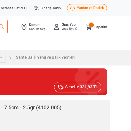
Yardım ve Destek
Koçtaş'ta Satıcı Ol
Sipariş Takip
Giriş Yap
Konum
0
Sepetim
veya Üye Ol
Konum Seç
Sahte Balık Yemi ve Balık Yemleri
Sepette
331,93
TL
t - 7.5cm - 2.5gr (4102.005)