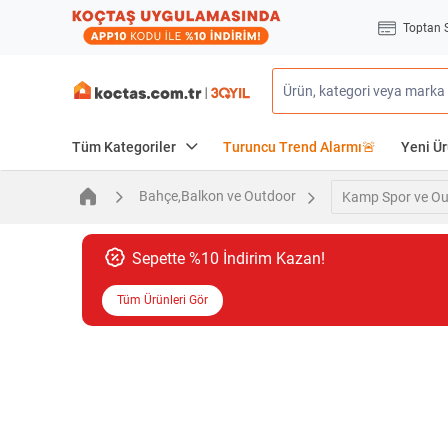
Toptan 
Tüm Kategoriler
Turuncu Trend Alarmı🚨
Yeni Ür
Bahçe,Balkon ve Outdoor
Kamp Spor ve Ou
Sepette %10 İndirim Kazan!
Tüm Ürünleri Gör