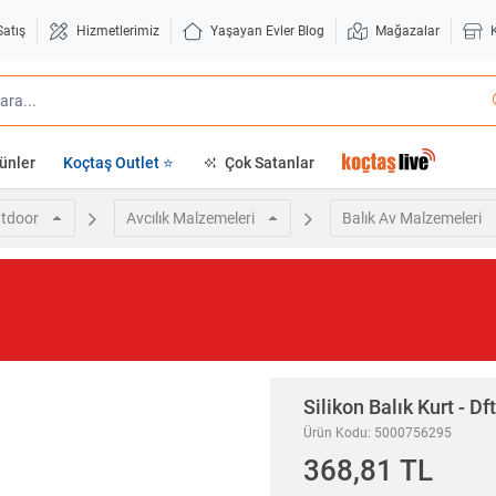
Satış
Hizmetlerimiz
Yaşayan Evler Blog
Mağazalar
ünler
Koçtaş Outlet ⭐
Çok Satanlar
tdoor
Avcılık Malzemeleri
Balık Av Malzemeleri
Silikon Balık Kurt - Df
Ürün Kodu: 5000756295
368,81 TL