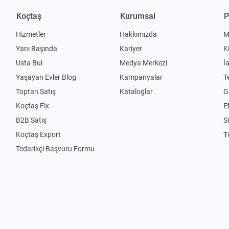
Koçtaş
Kurumsal
P
Hizmetler
Hakkımızda
M
Yanı Başında
Kariyer
K
Usta Bul
Medya Merkezi
İ
Yaşayan Evler Blog
Kampanyalar
T
Toptan Satış
Kataloglar
Gi
Koçtaş Fix
Et
B2B Satış
S
Koçtaş Export
T
Tedarikçi Başvuru Formu