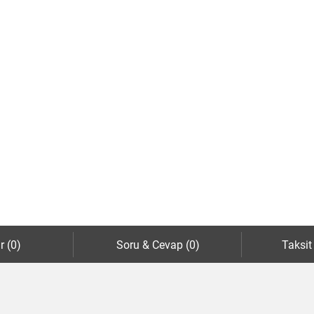
r (0)
Soru & Cevap (0)
Taksit