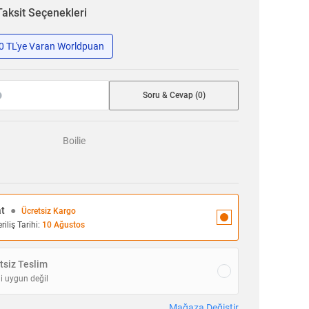
Taksit Seçenekleri
50 TL'ye Varan Worldpuan
Soru & Cevap (0)
Boilie
at
●
Ücretsiz Kargo
iliş Tarihi:
10 Ağustos
siz Teslim
i uygun değil
Mağaza Değiştir