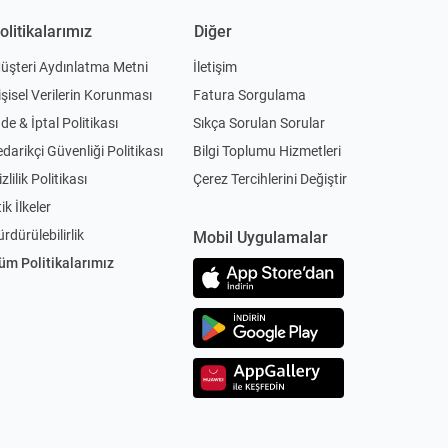
olitikalarımız
Diğer
üşteri Aydınlatma Metni
İletişim
işisel Verilerin Korunması
Fatura Sorgulama
ade & İptal Politikası
Sıkça Sorulan Sorular
edarikçi Güvenliği Politikası
Bilgi Toplumu Hizmetleri
zlilik Politikası
Çerez Tercihlerini Değiştir
ik İlkeler
ürdürülebilirlik
Mobil Uygulamalar
üm Politikalarımız