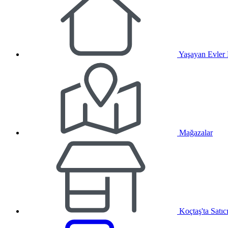
Yaşayan Evler
Mağazalar
Koçtaş'ta Satıc