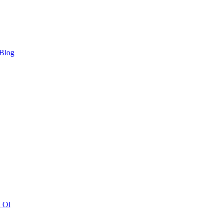
 Blog
ı Ol