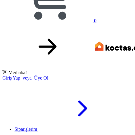
0
👋
Merhaba!
Giriş Yap veya Üye Ol
Siparişlerim