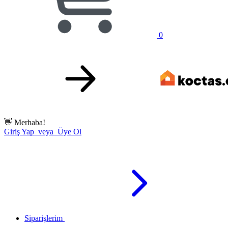
0
👋
Merhaba!
Giriş Yap veya Üye Ol
Siparişlerim