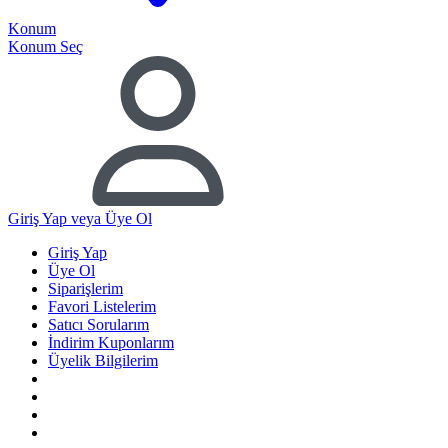
Konum
Konum Seç
Giriş Yap
veya Üye Ol
Giriş Yap
Üye Ol
Siparişlerim
Favori Listelerim
Satıcı Sorularım
İndirim Kuponlarım
Üyelik Bilgilerim