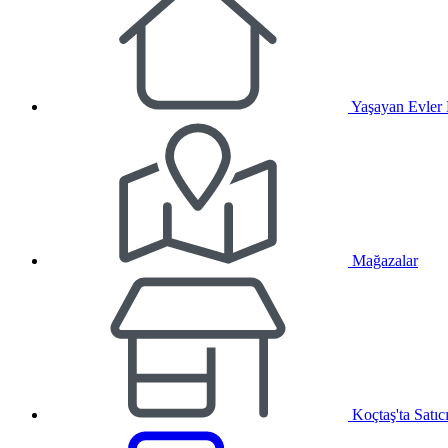
Yaşayan Evler
Mağazalar
Koçtaş'ta Satıc