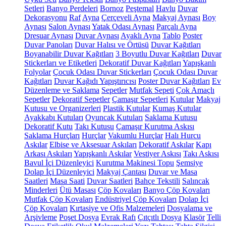
Setleri
Banyo Perdeleri
Bornoz
Peştemal
Havlu
Duvar
Dekorasyonu
Raf
Ayna
Çerçeveli Ayna
Makyaj Aynası
Boy
Aynası
Salon Aynası
Yatak Odası Aynası
Parçalı Ayna
Dresuar Aynası
Duvar Aynası
Ayaklı Ayna
Tablo
Poster
Duvar Panoları
Duvar Halısı ve Örtüsü
Duvar Kağıtları
Boyanabilir Duvar Kağıtları
3 Boyutlu Duvar Kağıtları
Duvar
Stickerları ve Etiketleri
Dekoratif Duvar Kağıtları
Yapışkanlı
Folyolar
Çocuk Odası Duvar Stickerları
Çocuk Odası Duvar
Kağıtları
Duvar Kağıdı Yapıştırıcısı
Poster Duvar Kağıtları
Ev
Düzenleme ve Saklama
Sepetler
Mutfak Sepeti
Çok Amaçlı
Sepetler
Dekoratif Sepetler
Çamaşır Sepetleri
Kutular
Makyaj
Kutusu ve Organizerleri
Plastik Kutular
Kumaş Kutular
Ayakkabı Kutuları
Oyuncak Kutuları
Saklama Kutusu
Dekoratif Kutu
Takı Kutusu
Çamaşır Kurutma Askısı
Saklama Hurçları
Hurçlar
Vakumlu Hurçlar
Halı Hurcu
Askılar
Elbise ve Aksesuar Askıları
Dekoratif Askılar
Kapı
Arkası Askıları
Yapışkanlı Askılar
Vestiyer Askısı
Takı Askısı
Bavul İçi Düzenleyici
Kurutma Makinesi Topu
Şemsiye
Dolap İçi Düzenleyici
Makyaj Çantası
Duvar ve Masa
Saatleri
Masa Saati
Duvar Saatleri
Bahçe Tekstili
Salıncak
Minderleri
Ütü Masası
Çöp Kovaları
Banyo Çöp Kovaları
Mutfak Çöp Kovaları
Endüstriyel Çöp Kovaları
Dolap İçi
Çöp Kovaları
Kırtasiye ve Ofis Malzemeleri
Dosyalama ve
Arşivleme
Poşet Dosya
Evrak Rafı
Çıtçıtlı Dosya
Klasör
Telli