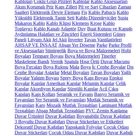
Kabloları
Çoklu Grup Prizleri
Kablolar
Kablo Aksesuarları
Akım Korumalı Priz
Kapı Zilleri
Pil ve Şarj Cihazları
Zaman
Saatleri
Elektronik Devre Elemanı
Fiş
Kablo Pabucu
Kablo
Yüksüğü
Elektronik Tamir Seti
Kablo Düzenleyiciler
Susta
Makaron Kablo
Kablo Klipsi
Klemens
Kroşe
Kablo
Toplayıcı
Kablo Kanalı
Adaptör
Duy
Buat Kutusu ve Kapağı
Aydınlatma Halatları ve Zincirleri
Enerji Sistemleri
Güneş
Paneli
Lityum Akü
Jel Akü
İnverter
Tavan Vantilatörleri
AHŞAP VE İNŞAAT
Ahşap Yer Döşeme
Parke
Parke Profil
ve Aksesuarları
Süpürgelik
Boya ve Boya Malzemeleri
Hobi
Boyaları
Tempare Boyası
Boya Malzemeleri
Tinerler
Maskeleme Bandı
Vernik
Spatula
Hışır Örtü
Duvar Macunu
Boya Fırçaları
Boya Rulosu
Mala
Boya
İç Cephe Boyalar
Dış
Cephe Boyalar
Astarlar
Metal Boyaları
Tavan Boyaları
Yağlı
Boyalar
Yalıtım Boyası
Sprey Boya
Kapı Boyası
Epoksi
Boyalar
Kapılar
Amerikan Kapılar
Melamin Kapılar
Çelik
Kapılar
Akordiyon Kapılar
Sürgülü Kapılar
Acil Çıkış
Kapıları
Kapı Kolları
Seramik ve Fayans
Banyo Seramik ve
Fayansları
Yer Seramik ve Fayansları
Mutfak Seramik ve
Fayansları
Karo
Mozaik
Mutfak Tezgahları
Laminant Mutfak
Tezgahları
Ahşap Mutfak Tezgahları
PVC Zemin Kaplama
Duvar Ürünleri
Duvar Kağıtları
Boyanabilir Duvar Kağıtları
3 Boyutlu Duvar Kağıtları
Duvar Stickerları ve Etiketleri
Dekoratif Duvar Kağıtları
Yapışkanlı Folyolar
Çocuk Odası
Duvar Stickerları
Çocuk Odası Duvar Kağıtları
Duvar Kağıdı