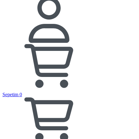
Sepetim
0