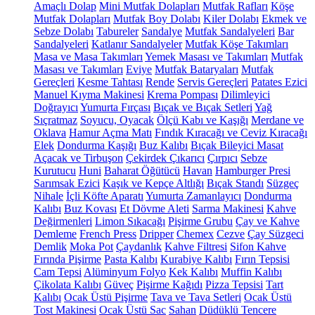
Amaçlı Dolap
Mini Mutfak Dolapları
Mutfak Rafları
Köşe
Mutfak Dolapları
Mutfak Boy Dolabı
Kiler Dolabı
Ekmek ve
Sebze Dolabı
Tabureler
Sandalye
Mutfak Sandalyeleri
Bar
Sandalyeleri
Katlanır Sandalyeler
Mutfak Köşe Takımları
Masa ve Masa Takımları
Yemek Masası ve Takımları
Mutfak
Masası ve Takımları
Eviye
Mutfak Bataryaları
Mutfak
Gereçleri
Kesme Tahtası
Rende
Servis Gereçleri
Patates Ezici
Manuel Kıyma Makinesi
Krema Pompası
Dilimleyici
Doğrayıcı
Yumurta Fırçası
Bıçak ve Bıçak Setleri
Yağ
Sıçratmaz
Soyucu, Oyacak
Ölçü Kabı ve Kaşığı
Merdane ve
Oklava
Hamur Açma Matı
Fındık Kıracağı ve Ceviz Kıracağı
Elek
Dondurma Kaşığı
Buz Kalıbı
Bıçak Bileyici Masat
Açacak ve Tirbuşon
Çekirdek Çıkarıcı
Çırpıcı
Sebze
Kurutucu
Huni
Baharat Öğütücü
Havan
Hamburger Presi
Sarımsak Ezici
Kaşık ve Kepçe Altlığı
Bıçak Standı
Süzgeç
Nihale
İçli Köfte Aparatı
Yumurta Zamanlayıcı
Dondurma
Kalıbı
Buz Kovası
Et Dövme Aleti
Sarma Makinesi
Kahve
Değirmenleri
Limon Sıkacağı
Pişirme Grubu
Çay ve Kahve
Demleme
French Press
Dripper
Chemex
Cezve
Çay Süzgeci
Demlik
Moka Pot
Çaydanlık
Kahve Filtresi
Sifon Kahve
Fırında Pişirme
Pasta Kalıbı
Kurabiye Kalıbı
Fırın Tepsisi
Cam Tepsi
Alüminyum Folyo
Kek Kalıbı
Muffin Kalıbı
Çikolata Kalıbı
Güveç
Pişirme Kağıdı
Pizza Tepsisi
Tart
Kalıbı
Ocak Üstü Pişirme
Tava ve Tava Setleri
Ocak Üstü
Tost Makinesi
Ocak Üstü Sac
Sahan
Düdüklü Tencere