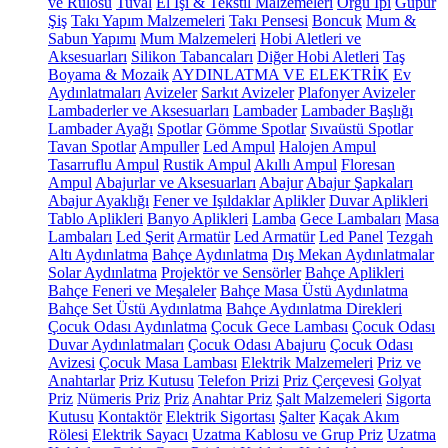
ve Rulosu
Tuval
El İşi & Tekstil Malzemeleri
Örgü İpi
Güpür
Şiş
Takı Yapım Malzemeleri
Takı Pensesi
Boncuk
Mum &
Sabun Yapımı
Mum Malzemeleri
Hobi Aletleri ve
Aksesuarları
Silikon Tabancaları
Diğer Hobi Aletleri
Taş
Boyama & Mozaik
AYDINLATMA VE ELEKTRİK
Ev
Aydınlatmaları
Avizeler
Sarkıt Avizeler
Plafonyer Avizeler
Lambaderler ve Aksesuarları
Lambader
Lambader Başlığı
Lambader Ayağı
Spotlar
Gömme Spotlar
Sıvaüstü Spotlar
Tavan Spotlar
Ampuller
Led Ampul
Halojen Ampul
Tasarruflu Ampul
Rustik Ampul
Akıllı Ampul
Floresan
Ampul
Abajurlar ve Aksesuarları
Abajur
Abajur Şapkaları
Abajur Ayaklığı
Fener ve Işıldaklar
Aplikler
Duvar Aplikleri
Tablo Aplikleri
Banyo Aplikleri
Lamba
Gece Lambaları
Masa
Lambaları
Led Şerit
Armatür
Led Armatür
Led Panel
Tezgah
Altı Aydınlatma
Bahçe Aydınlatma
Dış Mekan Aydınlatmalar
Solar Aydınlatma
Projektör ve Sensörler
Bahçe Aplikleri
Bahçe Feneri ve Meşaleler
Bahçe Masa Üstü Aydınlatma
Bahçe Set Üstü Aydınlatma
Bahçe Aydınlatma Direkleri
Çocuk Odası Aydınlatma
Çocuk Gece Lambası
Çocuk Odası
Duvar Aydınlatmaları
Çocuk Odası Abajuru
Çocuk Odası
Avizesi
Çocuk Masa Lambası
Elektrik Malzemeleri
Priz ve
Anahtarlar
Priz Kutusu
Telefon Prizi
Priz Çerçevesi
Golyat
Priz
Nümeris Priz
Priz
Anahtar Priz
Şalt Malzemeleri
Sigorta
Kutusu
Kontaktör
Elektrik Sigortası
Şalter
Kaçak Akım
Rölesi
Elektrik Sayacı
Uzatma Kablosu ve Grup Priz
Uzatma