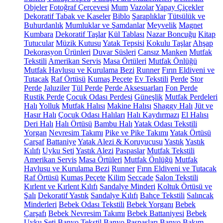
Objeler
Fotoğraf Çerçevesi
Mum
Vazolar
Yapay Çiçekler
Dekoratif Tabak ve Kaseler
Biblo
Şaraplıklar
Tütsülük ve
Buhurdanlık
Mumluklar ve Şamdanlar
Meyvelik
Magnet
Kumbara
Dekoratif Taşlar
Kül Tablası
Nazar Boncuğu
Kitap
Tutucular
Müzik Kutusu
Yatak Tepsisi
Kokulu Taşlar
Ahşap
Dekorasyon Ürünleri
Duvar Süsleri
Cansız Manken
Mutfak
Tekstili
Amerikan Servis
Masa Örtüleri
Mutfak Önlüğü
Mutfak Havlusu ve Kurulama Bezi
Runner
Fırın Eldiveni ve
Tutacak
Raf Örtüsü
Kumaş Peçete
Ev Tekstili
Perde
Stor
Perde
Jaluziler
Tül Perde
Perde Aksesuarları
Fon Perde
Rustik Perde
Çocuk Odası Perdesi
Güneşlik
Mutfak Perdeleri
Halı
Yolluk
Mutfak Halısı
Makine Halısı
Shaggy Halı
Jüt ve
Hasır Halı
Çocuk Odası Halıları
Halı Kaydırmazı
El Halısı
Deri Halı
Halı Örtüsü
Bambu Halı
Yatak Odası Tekstili
Yorgan
Nevresim Takımı
Pike ve Pike Takımı
Yatak Örtüsü
Çarşaf
Battaniye
Yatak Alezi & Koruyucusu
Yastık
Yastık
Kılıfı
Uyku Seti
Yastık Alezi
Paspaslar
Mutfak Tekstili
Amerikan Servis
Masa Örtüleri
Mutfak Önlüğü
Mutfak
Havlusu ve Kurulama Bezi
Runner
Fırın Eldiveni ve Tutacak
Raf Örtüsü
Kumaş Peçete
Kilim
Seccade
Salon Tekstili
Kırlent ve Kırlent Kılıfı
Sandalye Minderi
Koltuk Örtüsü ve
Şalı
Dekoratif Yastık
Sandalye Kılıfı
Bahçe Tekstili
Salıncak
Minderleri
Bebek Odası Tekstili
Bebek Yorganı
Bebek
Çarşafı
Bebek Nevresim Takımı
Bebek Battaniyesi
Bebek
Uyku Seti
Banyo Tekstil
Banyo Paspasları
Banyo Bakım