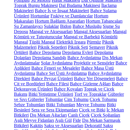
Pompası
Su Motoru
Hasat Makinesi
Dal Öğütme Makinesi
Toprak Burgu Makinesi
Dal Budama Makinesi
İlaçlama
Makineleri
Bahçe İş ve İnşaat Makineleri
Bahçe Sulama
Ürünleri
Hortumlar
Fıskiye ve Damlatıcılar
Hortum
Makaraları
Hortum Bağlantı Aparatları
Hortum Tabancaları
Su Zamanlayıcı
Sulaklar
Bidon
Bahçe Musluğu
Şişme Su
Deposu
Mangal ve Aksesuarları
Mangal Aksesuarları
Mangal
Kömürü ve Tutuşturucular
Mangal ve Barbekü
Kömürlü
Mangal
Tüplü Mangal
Elektrikli Izgara
Pürmüz
Piknik
Malzemeleri
Piknik Sepetleri
Piknik Seti
Semaver
Piknik
Örtüleri
Bahçe Depolama
Depolama Evleri
Depolama
Dolapları
Depolama Sandığı
Bahçe Aydınlatma
Dış Mekan
Aydınlatmalar
Solar Aydınlatma
Projektör ve Sensörler
Bahçe
Aplikleri
Bahçe Feneri ve Meşaleler
Bahçe Masa Üstü
Aydınlatma
Bahçe Set Üstü Aydınlatma
Bahçe Aydınlatma
Direkleri
Bahçe Peyzaj Ürünleri
Bahçe Yer Döşemeleri
Bahçe
Çit ve Bordürleri
Bahçe Filesi
Bahçe Gizleme Ağları
Bahçe
Dekorasyon Ürünleri
Bahçe Kovaları
Toprak ve Çiçek
Bakımı
Bitki Yetiştirme Ürünleri
Torf ve Topraklar
Gübreler
ve Sıvı Gübreler
Tohumlar
Çim Tohumu
Çiçek Tohumu
Sebze Tohumları
Bitki Tohumları
Meyve Tohumu
Bitki
Besinleri
Sera ve Sera Ekipmanları
Çiçek ve Bitki
İç Mekan
Bitkileri
Dış Mekan Ağaçları
Canlı Çiçek
Çiçek Soğanları
Aşılı Meyve Fidanları
Aşılı Gül
Fide
Dış Mekan Sarmaşık
Bitkileri
Kaktüs
Saksı ve Aksesuarları
Dekoratif Saksı