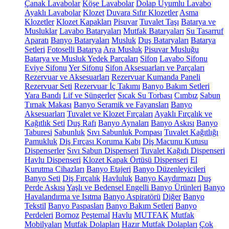
Çanak Lavabolar
Köşe Lavabolar
Dolap Uyumlu Lavabo
Ayaklı Lavabolar
Klozet
Duvara Sıfır Klozetler
Asma
Klozetler
Klozet Kapakları
Pisuvar
Tuvalet Taşı
Batarya ve
Musluklar
Lavabo Bataryaları
Mutfak Bataryaları
Su Tasarruf
Aparatı
Banyo Bataryaları
Musluk
Duş Bataryaları
Batarya
Setleri
Fotoselli Batarya
Ara Musluk
Pisuvar Musluğu
Batarya ve Musluk Yedek Parçaları
Sifon
Lavabo Sifonu
Eviye Sifonu
Yer Sifonu
Sifon Aksesuarları ve Parçaları
Rezervuar ve Aksesuarları
Rezervuar Kumanda Paneli
Rezervuar Seti
Rezervuar İç Takımı
Banyo Bakım Setleri
Yara Bandı
Lif ve Süngerler
Sıcak Su Torbası
Cımbız
Sabun
Tırnak Makası
Banyo Seramik ve Fayansları
Banyo
Aksesuarları
Tuvalet ve Klozet Fırçaları
Ayaklı Fırçalık ve
Kağıtlık Seti
Duş Rafı
Banyo Aynaları
Banyo Askısı
Banyo
Taburesi
Sabunluk
Sıvı Sabunluk Pompası
Tuvalet Kağıtlığı
Pamukluk
Diş Fırçası Koruma Kabı
Diş Macunu Kutusu
Dispenserler
Sıvı Sabun Dispenseri
Tuvalet Kağıdı Dispenseri
Havlu Dispenseri
Klozet Kapak Örtüsü Dispenseri
El
Kurutma Cihazları
Banyo Etajeri
Banyo Düzenleyicileri
Banyo Seti
Diş Fırçalık
Havluluk
Banyo Kaydırmazı
Duş
Perde Askısı
Yaşlı ve Bedensel Engelli Banyo Ürünleri
Banyo
Havalandırma ve Isıtma
Banyo Aspiratörü
Diğer
Banyo
Tekstil
Banyo Paspasları
Banyo Bakım Setleri
Banyo
Perdeleri
Bornoz
Peştemal
Havlu
MUTFAK
Mutfak
Mobilyaları
Mutfak Dolapları
Hazır Mutfak Dolapları
Çok