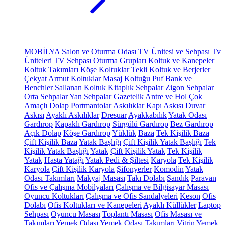
MOBİLYA
Salon ve Oturma Odası
TV Ünitesi ve Sehpası
Tv
Üniteleri
TV Sehpası
Oturma Grupları
Koltuk ve Kanepeler
Koltuk Takımları
Köşe Koltuklar
Tekli Koltuk ve Berjerler
Çekyat
Armut Koltuklar
Masaj Koltuğu
Puf
Bank ve
Benchler
Sallanan Koltuk
Kitaplık
Sehpalar
Zigon Sehpalar
Orta Sehpalar
Yan Sehpalar
Gazetelik
Antre ve Hol
Çok
Amaçlı Dolap
Portmantolar
Askılıklar
Kapı Askısı
Duvar
Askısı
Ayaklı Askılıklar
Dresuar
Ayakkabılık
Yatak Odası
Gardırop
Kapaklı Gardırop
Sürgülü Gardırop
Bez Gardırop
Açık Dolap
Köşe Gardırop
Yüklük
Baza
Tek Kişilik Baza
Çift Kişilik Baza
Yatak Başlığı
Çift Kişilik Yatak Başlığı
Tek
Kişilik Yatak Başlığı
Yatak
Çift Kişilik Yatak
Tek Kişilik
Yatak
Hasta Yatağı
Yatak Pedi & Şiltesi
Karyola
Tek Kişilik
Karyola
Çift Kişilik Karyola
Şifonyerler
Komodin
Yatak
Odası Takımları
Makyaj Masası
Takı Dolabı
Sandık
Paravan
Ofis ve Çalışma Mobilyaları
Çalışma ve Bilgisayar Masası
Oyuncu Koltukları
Çalışma ve Ofis Sandalyeleri
Keson
Ofis
Dolabı
Ofis Koltukları ve Kanepeleri
Ayaklı Küllükler
Laptop
Sehpası
Oyuncu Masası
Toplantı Masası
Ofis Masası ve
Takımları
Yemek Odası
Yemek Odası Takımları
Vitrin
Yemek