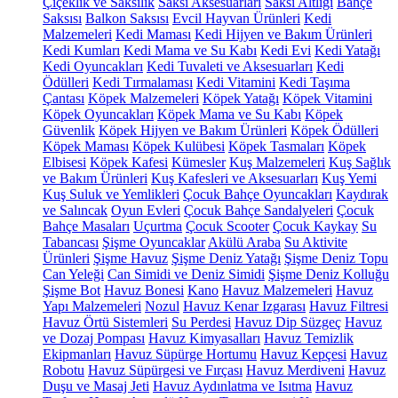
Çiçeklik ve Saksılık
Saksı Aksesuarları
Saksı Altlığı
Bahçe
Saksısı
Balkon Saksısı
Evcil Hayvan Ürünleri
Kedi
Malzemeleri
Kedi Maması
Kedi Hijyen ve Bakım Ürünleri
Kedi Kumları
Kedi Mama ve Su Kabı
Kedi Evi
Kedi Yatağı
Kedi Oyuncakları
Kedi Tuvaleti ve Aksesuarları
Kedi
Ödülleri
Kedi Tırmalaması
Kedi Vitamini
Kedi Taşıma
Çantası
Köpek Malzemeleri
Köpek Yatağı
Köpek Vitamini
Köpek Oyuncakları
Köpek Mama ve Su Kabı
Köpek
Güvenlik
Köpek Hijyen ve Bakım Ürünleri
Köpek Ödülleri
Köpek Maması
Köpek Kulübesi
Köpek Tasmaları
Köpek
Elbisesi
Köpek Kafesi
Kümesler
Kuş Malzemeleri
Kuş Sağlık
ve Bakım Ürünleri
Kuş Kafesleri ve Aksesuarları
Kuş Yemi
Kuş Suluk ve Yemlikleri
Çocuk Bahçe Oyuncakları
Kaydırak
ve Salıncak
Oyun Evleri
Çocuk Bahçe Sandalyeleri
Çocuk
Bahçe Masaları
Uçurtma
Çocuk Scooter
Çocuk Kaykay
Su
Tabancası
Şişme Oyuncaklar
Akülü Araba
Su Aktivite
Ürünleri
Şişme Havuz
Şişme Deniz Yatağı
Şişme Deniz Topu
Can Yeleği
Can Simidi ve Deniz Simidi
Şişme Deniz Kolluğu
Şişme Bot
Havuz Bonesi
Kano
Havuz Malzemeleri
Havuz
Yapı Malzemeleri
Nozul
Havuz Kenar Izgarası
Havuz Filtresi
Havuz Örtü Sistemleri
Su Perdesi
Havuz Dip Süzgeç
Havuz
ve Dozaj Pompası
Havuz Kimyasalları
Havuz Temizlik
Ekipmanları
Havuz Süpürge Hortumu
Havuz Kepçesi
Havuz
Robotu
Havuz Süpürgesi ve Fırçası
Havuz Merdiveni
Havuz
Duşu ve Masaj Jeti
Havuz Aydınlatma ve Isıtma
Havuz