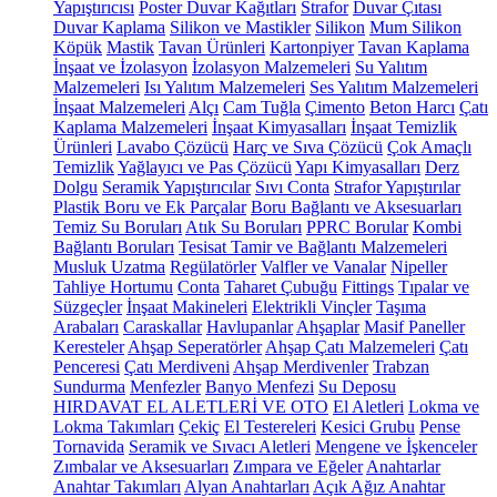
Yapıştırıcısı
Poster Duvar Kağıtları
Strafor
Duvar Çıtası
Duvar Kaplama
Silikon ve Mastikler
Silikon
Mum Silikon
Köpük
Mastik
Tavan Ürünleri
Kartonpiyer
Tavan Kaplama
İnşaat ve İzolasyon
İzolasyon Malzemeleri
Su Yalıtım
Malzemeleri
Isı Yalıtım Malzemeleri
Ses Yalıtım Malzemeleri
İnşaat Malzemeleri
Alçı
Cam Tuğla
Çimento
Beton Harcı
Çatı
Kaplama Malzemeleri
İnşaat Kimyasalları
İnşaat Temizlik
Ürünleri
Lavabo Çözücü
Harç ve Sıva Çözücü
Çok Amaçlı
Temizlik
Yağlayıcı ve Pas Çözücü
Yapı Kimyasalları
Derz
Dolgu
Seramik Yapıştırıcılar
Sıvı Conta
Strafor Yapıştırılar
Plastik Boru ve Ek Parçalar
Boru Bağlantı ve Aksesuarları
Temiz Su Boruları
Atık Su Boruları
PPRC Borular
Kombi
Bağlantı Boruları
Tesisat Tamir ve Bağlantı Malzemeleri
Musluk Uzatma
Regülatörler
Valfler ve Vanalar
Nipeller
Tahliye Hortumu
Conta
Taharet Çubuğu
Fittings
Tıpalar ve
Süzgeçler
İnşaat Makineleri
Elektrikli Vinçler
Taşıma
Arabaları
Caraskallar
Havlupanlar
Ahşaplar
Masif Paneller
Keresteler
Ahşap Seperatörler
Ahşap Çatı Malzemeleri
Çatı
Penceresi
Çatı Merdiveni
Ahşap Merdivenler
Trabzan
Sundurma
Menfezler
Banyo Menfezi
Su Deposu
HIRDAVAT EL ALETLERİ VE OTO
El Aletleri
Lokma ve
Lokma Takımları
Çekiç
El Testereleri
Kesici Grubu
Pense
Tornavida
Seramik ve Sıvacı Aletleri
Mengene ve İşkenceler
Zımbalar ve Aksesuarları
Zımpara ve Eğeler
Anahtarlar
Anahtar Takımları
Alyan Anahtarları
Açık Ağız Anahtar