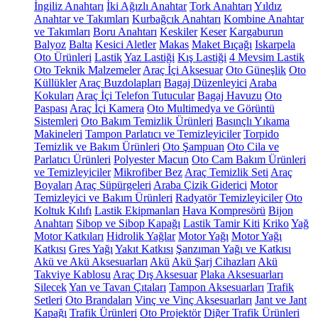
İngiliz Anahtarı
İki Ağızlı Anahtar
Tork Anahtarı
Yıldız
Anahtar ve Takımları
Kurbağcık Anahtarı
Kombine Anahtar
ve Takımları
Boru Anahtarı
Keskiler
Keser
Kargaburun
Balyoz
Balta
Kesici Aletler
Makas
Maket Bıçağı
Iskarpela
Oto Ürünleri
Lastik
Yaz Lastiği
Kış Lastiği
4 Mevsim Lastik
Oto Teknik Malzemeler
Araç İçi Aksesuar
Oto Güneşlik
Oto
Küllükler
Araç Buzdolapları
Bagaj Düzenleyici
Araba
Kokuları
Araç İçi Telefon Tutucular
Bagaj Havuzu
Oto
Paspası
Araç İçi Kamera
Oto Multimedya ve Görüntü
Sistemleri
Oto Bakım Temizlik Ürünleri
Basınçlı Yıkama
Makineleri
Tampon Parlatıcı ve Temizleyiciler
Torpido
Temizlik ve Bakım Ürünleri
Oto Şampuan
Oto Cila ve
Parlatıcı Ürünleri
Polyester Macun
Oto Cam Bakım Ürünleri
ve Temizleyiciler
Mikrofiber Bez
Araç Temizlik Seti
Araç
Boyaları
Araç Süpürgeleri
Araba Çizik Giderici
Motor
Temizleyici ve Bakım Ürünleri
Radyatör Temizleyiciler
Oto
Koltuk Kılıfı
Lastik Ekipmanları
Hava Kompresörü
Bijon
Anahtarı
Sibop ve Sibop Kapağı
Lastik Tamir Kiti
Kriko
Yağ
Motor Katkıları
Hidrolik Yağlar
Motor Yağı
Motor Yağı
Katkısı
Gres Yağı
Yakıt Katkısı
Şanzıman Yağı ve Katkısı
Akü ve Akü Aksesuarları
Akü
Akü Şarj Cihazları
Akü
Takviye Kablosu
Araç Dış Aksesuar
Plaka Aksesuarları
Silecek
Yan ve Tavan Çıtaları
Tampon Aksesuarları
Trafik
Setleri
Oto Brandaları
Vinç ve Vinç Aksesuarları
Jant ve Jant
Kapağı
Trafik Ürünleri
Oto Projektör
Diğer Trafik Ürünleri