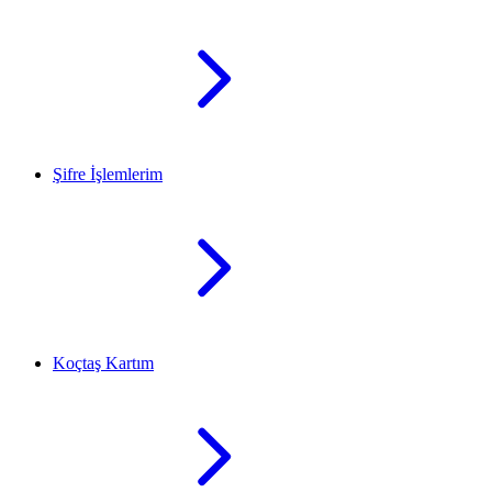
Şifre İşlemlerim
Koçtaş Kartım