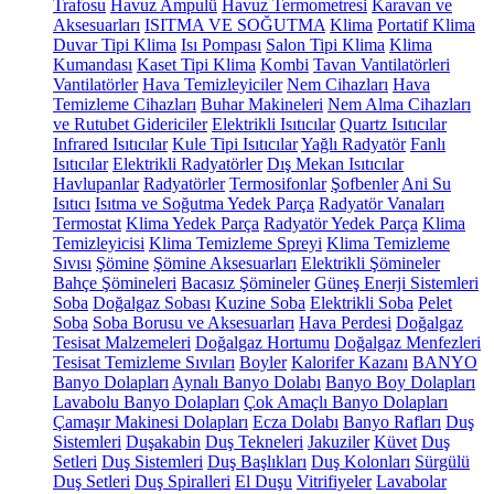
Trafosu
Havuz Ampulü
Havuz Termometresi
Karavan ve
Aksesuarları
ISITMA VE SOĞUTMA
Klima
Portatif Klima
Duvar Tipi Klima
Isı Pompası
Salon Tipi Klima
Klima
Kumandası
Kaset Tipi Klima
Kombi
Tavan Vantilatörleri
Vantilatörler
Hava Temizleyiciler
Nem Cihazları
Hava
Temizleme Cihazları
Buhar Makineleri
Nem Alma Cihazları
ve Rutubet Gidericiler
Elektrikli Isıtıcılar
Quartz Isıtıcılar
Infrared Isıtıcılar
Kule Tipi Isıtıcılar
Yağlı Radyatör
Fanlı
Isıtıcılar
Elektrikli Radyatörler
Dış Mekan Isıtıcılar
Havlupanlar
Radyatörler
Termosifonlar
Şofbenler
Ani Su
Isıtıcı
Isıtma ve Soğutma Yedek Parça
Radyatör Vanaları
Termostat
Klima Yedek Parça
Radyatör Yedek Parça
Klima
Temizleyicisi
Klima Temizleme Spreyi
Klima Temizleme
Sıvısı
Şömine
Şömine Aksesuarları
Elektrikli Şömineler
Bahçe Şömineleri
Bacasız Şömineler
Güneş Enerji Sistemleri
Soba
Doğalgaz Sobası
Kuzine Soba
Elektrikli Soba
Pelet
Soba
Soba Borusu ve Aksesuarları
Hava Perdesi
Doğalgaz
Tesisat Malzemeleri
Doğalgaz Hortumu
Doğalgaz Menfezleri
Tesisat Temizleme Sıvıları
Boyler
Kalorifer Kazanı
BANYO
Banyo Dolapları
Aynalı Banyo Dolabı
Banyo Boy Dolapları
Lavabolu Banyo Dolapları
Çok Amaçlı Banyo Dolapları
Çamaşır Makinesi Dolapları
Ecza Dolabı
Banyo Rafları
Duş
Sistemleri
Duşakabin
Duş Tekneleri
Jakuziler
Küvet
Duş
Setleri
Duş Sistemleri
Duş Başlıkları
Duş Kolonları
Sürgülü
Duş Setleri
Duş Spiralleri
El Duşu
Vitrifiyeler
Lavabolar