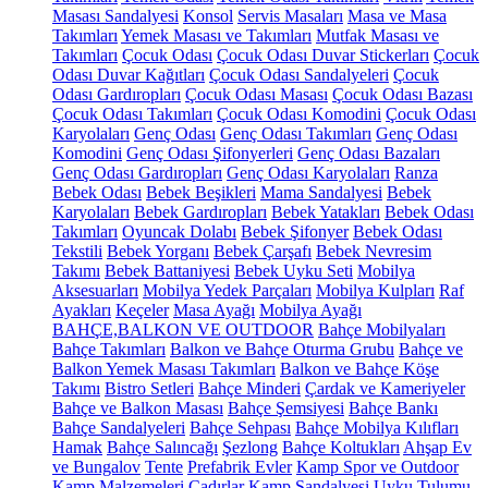
Masası Sandalyesi
Konsol
Servis Masaları
Masa ve Masa
Takımları
Yemek Masası ve Takımları
Mutfak Masası ve
Takımları
Çocuk Odası
Çocuk Odası Duvar Stickerları
Çocuk
Odası Duvar Kağıtları
Çocuk Odası Sandalyeleri
Çocuk
Odası Gardıropları
Çocuk Odası Masası
Çocuk Odası Bazası
Çocuk Odası Takımları
Çocuk Odası Komodini
Çocuk Odası
Karyolaları
Genç Odası
Genç Odası Takımları
Genç Odası
Komodini
Genç Odası Şifonyerleri
Genç Odası Bazaları
Genç Odası Gardıropları
Genç Odası Karyolaları
Ranza
Bebek Odası
Bebek Beşikleri
Mama Sandalyesi
Bebek
Karyolaları
Bebek Gardıropları
Bebek Yatakları
Bebek Odası
Takımları
Oyuncak Dolabı
Bebek Şifonyer
Bebek Odası
Tekstili
Bebek Yorganı
Bebek Çarşafı
Bebek Nevresim
Takımı
Bebek Battaniyesi
Bebek Uyku Seti
Mobilya
Aksesuarları
Mobilya Yedek Parçaları
Mobilya Kulpları
Raf
Ayakları
Keçeler
Masa Ayağı
Mobilya Ayağı
BAHÇE,BALKON VE OUTDOOR
Bahçe Mobilyaları
Bahçe Takımları
Balkon ve Bahçe Oturma Grubu
Bahçe ve
Balkon Yemek Masası Takımları
Balkon ve Bahçe Köşe
Takımı
Bistro Setleri
Bahçe Minderi
Çardak ve Kameriyeler
Bahçe ve Balkon Masası
Bahçe Şemsiyesi
Bahçe Bankı
Bahçe Sandalyeleri
Bahçe Sehpası
Bahçe Mobilya Kılıfları
Hamak
Bahçe Salıncağı
Şezlong
Bahçe Koltukları
Ahşap Ev
ve Bungalov
Tente
Prefabrik Evler
Kamp Spor ve Outdoor
Kamp Malzemeleri
Çadırlar
Kamp Sandalyesi
Uyku Tulumu