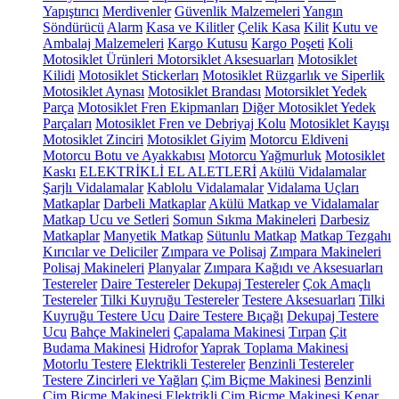
Yapıştırıcı
Merdivenler
Güvenlik Malzemeleri
Yangın
Söndürücü
Alarm
Kasa ve Kilitler
Çelik Kasa
Kilit
Kutu ve
Ambalaj Malzemeleri
Kargo Kutusu
Kargo Poşeti
Koli
Motosiklet Ürünleri
Motorsiklet Aksesuarları
Motosiklet
Kilidi
Motosiklet Stickerları
Motosiklet Rüzgarlık ve Siperlik
Motosiklet Aynası
Motosiklet Brandası
Motorsiklet Yedek
Parça
Motosiklet Fren Ekipmanları
Diğer Motosiklet Yedek
Parçaları
Motosiklet Fren ve Debriyaj Kolu
Motosiklet Kayışı
Motosiklet Zinciri
Motosiklet Giyim
Motorcu Eldiveni
Motorcu Botu ve Ayakkabısı
Motorcu Yağmurluk
Motosiklet
Kaskı
ELEKTRİKLİ EL ALETLERİ
Akülü Vidalamalar
Şarjlı Vidalamalar
Kablolu Vidalamalar
Vidalama Uçları
Matkaplar
Darbeli Matkaplar
Akülü Matkap ve Vidalamalar
Matkap Ucu ve Setleri
Somun Sıkma Makineleri
Darbesiz
Matkaplar
Manyetik Matkap
Sütunlu Matkap
Matkap Tezgahı
Kırıcılar ve Deliciler
Zımpara ve Polisaj
Zımpara Makineleri
Polisaj Makineleri
Planyalar
Zımpara Kağıdı ve Aksesuarları
Testereler
Daire Testereler
Dekupaj Testereler
Çok Amaçlı
Testereler
Tilki Kuyruğu Testereler
Testere Aksesuarları
Tilki
Kuyruğu Testere Ucu
Daire Testere Bıçağı
Dekupaj Testere
Ucu
Bahçe Makineleri
Çapalama Makinesi
Tırpan
Çit
Budama Makinesi
Hidrofor
Yaprak Toplama Makinesi
Motorlu Testere
Elektrikli Testereler
Benzinli Testereler
Testere Zincirleri ve Yağları
Çim Biçme Makinesi
Benzinli
Çim Biçme Makinesi
Elektrikli Çim Biçme Makinesi
Kenar