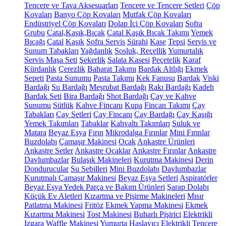
Tencere ve Tava Aksesuarları
Tencere ve Tencere Setleri
Çöp
Kovaları
Banyo Çöp Kovaları
Mutfak Çöp Kovaları
Endüstriyel Çöp Kovaları
Dolap İçi Çöp Kovaları
Sofra
Grubu
Çatal,Kaşık,Bıçak
Çatal Kaşık Bıçak Takımı
Yemek
Bıçağı
Çatal
Kaşık
Sofra Servis
Sürahi
Kase
Tepsi
Servis ve
Sunum Tabakları
Yağdanlık
Sosluk, Reçellik
Yumurtalık
Servis Maşa Seti
Şekerlik
Salata Kasesi
Peçetelik
Karaf
Kürdanlık
Çerezlik
Baharat Takımı
Bardak Altlığı
Ekmek
Sepeti
Pasta Sunumu
Pasta Takımı
Kek Fanusu
Bardak
Viski
Bardağı
Su Bardağı
Meşrubat Bardağı
Rakı Bardağı
Kadeh
Bardak Seti
Bira Bardağı
Shot Bardağı
Çay ve Kahve
Sunumu
Sütlük
Kahve Fincanı
Kupa
Fincan Takımı
Çay
Tabakları
Çay Setleri
Çay Fincanı
Çay Bardağı
Çay Kaşığı
Yemek Takımları
Tabaklar
Kahvaltı Takımları
Suluk ve
Matara
Beyaz Eşya
Fırın
Mikrodalga Fırınlar
Mini Fırınlar
Buzdolabı
Çamaşır Makinesi
Ocak
Ankastre Ürünleri
Ankastre Setler
Ankastre Ocaklar
Ankastre Fırınlar
Ankastre
Davlumbazlar
Bulaşık Makineleri
Kurutma Makinesi
Derin
Dondurucular
Su Sebilleri
Mini Buzdolabı
Davlumbazlar
Kurutmalı Çamaşır Makinesi
Beyaz Eşya Setleri
Aspiratörler
Beyaz Eşya Yedek Parça ve Bakım Ürünleri
Şarap Dolabı
Küçük Ev Aletleri
Kızartma ve Pişirme Makineleri
Mısır
Patlatma Makinesi
Fritöz
Ekmek Yapma Makinesi
Ekmek
Kızartma Makinesi
Tost Makinesi
Buharlı Pişirici
Elektrikli
Izgara
Waffle Makinesi
Yumurta Haşlayıcı
Elektrikli Tencere