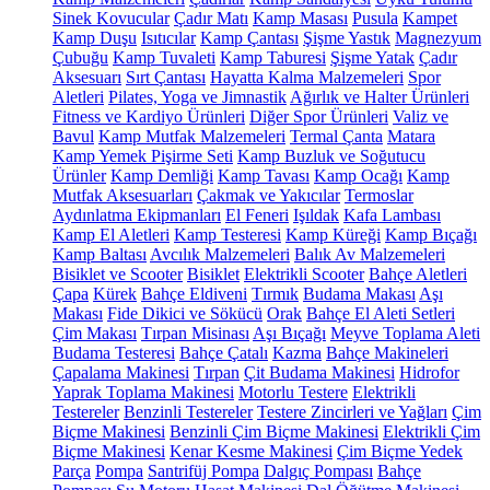
Sinek Kovucular
Çadır Matı
Kamp Masası
Pusula
Kampet
Kamp Duşu
Isıtıcılar
Kamp Çantası
Şişme Yastık
Magnezyum
Çubuğu
Kamp Tuvaleti
Kamp Taburesi
Şişme Yatak
Çadır
Aksesuarı
Sırt Çantası
Hayatta Kalma Malzemeleri
Spor
Aletleri
Pilates, Yoga ve Jimnastik
Ağırlık ve Halter Ürünleri
Fitness ve Kardiyo Ürünleri
Diğer Spor Ürünleri
Valiz ve
Bavul
Kamp Mutfak Malzemeleri
Termal Çanta
Matara
Kamp Yemek Pişirme Seti
Kamp Buzluk ve Soğutucu
Ürünler
Kamp Demliği
Kamp Tavası
Kamp Ocağı
Kamp
Mutfak Aksesuarları
Çakmak ve Yakıcılar
Termoslar
Aydınlatma Ekipmanları
El Feneri
Işıldak
Kafa Lambası
Kamp El Aletleri
Kamp Testeresi
Kamp Küreği
Kamp Bıçağı
Kamp Baltası
Avcılık Malzemeleri
Balık Av Malzemeleri
Bisiklet ve Scooter
Bisiklet
Elektrikli Scooter
Bahçe Aletleri
Çapa
Kürek
Bahçe Eldiveni
Tırmık
Budama Makası
Aşı
Makası
Fide Dikici ve Sökücü
Orak
Bahçe El Aleti Setleri
Çim Makası
Tırpan Misinası
Aşı Bıçağı
Meyve Toplama Aleti
Budama Testeresi
Bahçe Çatalı
Kazma
Bahçe Makineleri
Çapalama Makinesi
Tırpan
Çit Budama Makinesi
Hidrofor
Yaprak Toplama Makinesi
Motorlu Testere
Elektrikli
Testereler
Benzinli Testereler
Testere Zincirleri ve Yağları
Çim
Biçme Makinesi
Benzinli Çim Biçme Makinesi
Elektrikli Çim
Biçme Makinesi
Kenar Kesme Makinesi
Çim Biçme Yedek
Parça
Pompa
Santrifüj Pompa
Dalgıç Pompası
Bahçe