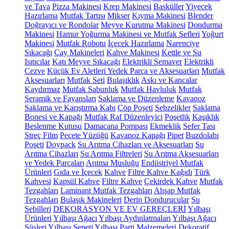
ve Tava
Pizza Makinesi
Krep Makinesi
Basküller
Yiyecek
Hazırlama
Mutfak Tartısı
Mikser
Kıyma Makinesi
Blender
Doğrayıcı ve Rondolar
Meyve Kurutma Makinesi
Dondurma
Makinesi
Hamur Yoğurma Makinesi ve Mutfak Şefleri
Yoğurt
Makinesi
Mutfak Robotu
İçecek Hazırlama
Narenciye
Sıkacağı
Çay Makineleri
Kahve Makinesi
Kettle ve Su
Isıtıcılar
Katı Meyve Sıkacağı
Elektrikli Semaver
Elektrikli
Cezve
Küçük Ev Aletleri Yedek Parça ve Aksesuarları
Mutfak
Aksesuarları
Mutfak Seti
Bulaşıklık
Askı ve Kancalar
Kaydırmaz
Mutfak Sabunluk
Mutfak Havluluk
Mutfak
Seramik ve Fayansları
Saklama ve Düzenleme
Kavanoz
Saklama ve Karıştırma Kabı
Çöp Poşeti
Sebzelikler
Saklama
Bonesi ve Kapağı
Mutfak Raf Düzenleyici
Poşetlik
Kaşıklık
Beslenme Kutusu
Damacana Pompası
Ekmeklik
Sefer Tası
Streç Film
Peçete Yüzüğü
Kavanoz Kapağı
Pipet
Buzdolabı
Poşeti
Doypack
Su Arıtma Cihazları ve Aksesuarları
Su
Arıtma Cihazları
Su Arıtma Filtreleri
Su Arıtma Aksesuarları
ve Yedek Parçaları
Arıtma Musluğu
Endüstriyel Mutfak
Ürünleri
Gıda ve İçecek
Kahve
Filtre Kahve Kağıdı
Türk
Kahvesi
Kapsül Kahve
Filtre Kahve
Çekirdek Kahve
Mutfak
Tezgahları
Laminant Mutfak Tezgahları
Ahşap Mutfak
Tezgahları
Bulaşık Makineleri
Derin Dondurucular
Su
Sebilleri
DEKORASYON VE EV GEREÇLERİ
Yılbaşı
Ürünleri
Yılbaşı Ağacı
Yılbaşı Aydınlatmaları
Yılbaşı Ağacı
Süsleri
Yılbaşı Sepeti
Yılbaşı Parti Malzemeleri
Dekoratif