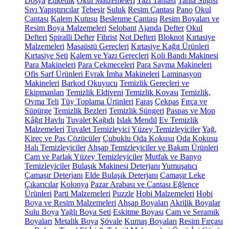
Dosya
Etiketlik
Okul Malzemeleri
Yazı Tahtası
Tahta Silgisi
Sıvı Yapıştırıcılar
Tebeşir
Suluk
Resim Çantası
Pano
Okul
Çantası
Kalem Kutusu
Beslenme Çantası
Resim Boyaları ve
Resim Boya Malzemeleri
Selobant
Ajanda
Defter
Okul
Defteri
Spiralli Defter
Fihrist
Not Defteri
Bloknot
Kırtasiye
Malzemeleri
Masaüstü Gereçleri
Kırtasiye Kağıt Ürünleri
Kırtasiye Seti
Kalem ve Yazı Gereçleri
Koli Bandı Makinesi
Para Makineleri
Para Çekmeceleri
Para Sayma Makineleri
Ofis Sarf Ürünleri
Evrak İmha Makineleri
Laminasyon
Makineleri
Barkod Okuyucu
Temizlik Gereçleri ve
Ekipmanları
Temizlik Eldiveni
Temizlik Kovası
Temizlik,
Ovma Teli
Tüy Toplama Ürünleri
Faraş
Çekpas
Fırça ve
Süpürge
Temizlik Bezleri
Temizlik Süngeri
Paspas ve Mop
Kâğıt Havlu
Tuvalet Kağıdı
Islak Mendil
Ev Temizlik
Malzemeleri
Tuvalet Temizleyici
Yüzey Temizleyiciler
Yağ,
Kireç ve Pas Çözücüler
Çubuklu Oda Kokusu
Oda Kokusu
Halı Temizleyiciler
Ahşap Temizleyiciler ve Bakım Ürünleri
Cam ve Parlak Yüzey Temizleyiciler
Mutfak ve Banyo
Temizleyiciler
Bulaşık Makinesi Deterjanı
Yumuşatıcı
Çamaşır Deterjanı
Elde Bulaşık Deterjanı
Çamaşır Leke
Çıkarıcılar
Kolonya
Pazar Arabası ve Çantası
Eğlence
Ürünleri
Parti Malzemeleri
Puzzle
Hobi Malzemeleri
Hobi
Boya ve Resim Malzemeleri
Ahşap Boyaları
Akrilik Boyalar
Sulu Boya
Yağlı Boya Seti
Eskitme Boyası
Cam ve Seramik
Boyaları
Metalik Boya
Şövale
Kumaş Boyaları
Resim Fırçası