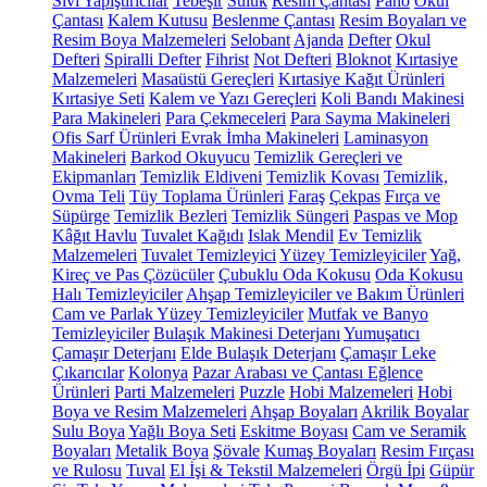
Sıvı Yapıştırıcılar
Tebeşir
Suluk
Resim Çantası
Pano
Okul
Çantası
Kalem Kutusu
Beslenme Çantası
Resim Boyaları ve
Resim Boya Malzemeleri
Selobant
Ajanda
Defter
Okul
Defteri
Spiralli Defter
Fihrist
Not Defteri
Bloknot
Kırtasiye
Malzemeleri
Masaüstü Gereçleri
Kırtasiye Kağıt Ürünleri
Kırtasiye Seti
Kalem ve Yazı Gereçleri
Koli Bandı Makinesi
Para Makineleri
Para Çekmeceleri
Para Sayma Makineleri
Ofis Sarf Ürünleri
Evrak İmha Makineleri
Laminasyon
Makineleri
Barkod Okuyucu
Temizlik Gereçleri ve
Ekipmanları
Temizlik Eldiveni
Temizlik Kovası
Temizlik,
Ovma Teli
Tüy Toplama Ürünleri
Faraş
Çekpas
Fırça ve
Süpürge
Temizlik Bezleri
Temizlik Süngeri
Paspas ve Mop
Kâğıt Havlu
Tuvalet Kağıdı
Islak Mendil
Ev Temizlik
Malzemeleri
Tuvalet Temizleyici
Yüzey Temizleyiciler
Yağ,
Kireç ve Pas Çözücüler
Çubuklu Oda Kokusu
Oda Kokusu
Halı Temizleyiciler
Ahşap Temizleyiciler ve Bakım Ürünleri
Cam ve Parlak Yüzey Temizleyiciler
Mutfak ve Banyo
Temizleyiciler
Bulaşık Makinesi Deterjanı
Yumuşatıcı
Çamaşır Deterjanı
Elde Bulaşık Deterjanı
Çamaşır Leke
Çıkarıcılar
Kolonya
Pazar Arabası ve Çantası
Eğlence
Ürünleri
Parti Malzemeleri
Puzzle
Hobi Malzemeleri
Hobi
Boya ve Resim Malzemeleri
Ahşap Boyaları
Akrilik Boyalar
Sulu Boya
Yağlı Boya Seti
Eskitme Boyası
Cam ve Seramik
Boyaları
Metalik Boya
Şövale
Kumaş Boyaları
Resim Fırçası
ve Rulosu
Tuval
El İşi & Tekstil Malzemeleri
Örgü İpi
Güpür