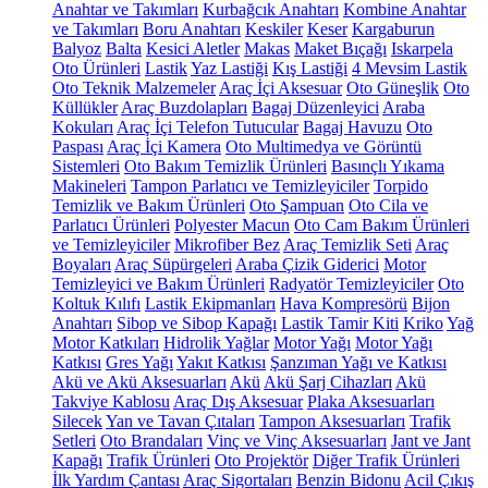
Anahtar ve Takımları
Kurbağcık Anahtarı
Kombine Anahtar
ve Takımları
Boru Anahtarı
Keskiler
Keser
Kargaburun
Balyoz
Balta
Kesici Aletler
Makas
Maket Bıçağı
Iskarpela
Oto Ürünleri
Lastik
Yaz Lastiği
Kış Lastiği
4 Mevsim Lastik
Oto Teknik Malzemeler
Araç İçi Aksesuar
Oto Güneşlik
Oto
Küllükler
Araç Buzdolapları
Bagaj Düzenleyici
Araba
Kokuları
Araç İçi Telefon Tutucular
Bagaj Havuzu
Oto
Paspası
Araç İçi Kamera
Oto Multimedya ve Görüntü
Sistemleri
Oto Bakım Temizlik Ürünleri
Basınçlı Yıkama
Makineleri
Tampon Parlatıcı ve Temizleyiciler
Torpido
Temizlik ve Bakım Ürünleri
Oto Şampuan
Oto Cila ve
Parlatıcı Ürünleri
Polyester Macun
Oto Cam Bakım Ürünleri
ve Temizleyiciler
Mikrofiber Bez
Araç Temizlik Seti
Araç
Boyaları
Araç Süpürgeleri
Araba Çizik Giderici
Motor
Temizleyici ve Bakım Ürünleri
Radyatör Temizleyiciler
Oto
Koltuk Kılıfı
Lastik Ekipmanları
Hava Kompresörü
Bijon
Anahtarı
Sibop ve Sibop Kapağı
Lastik Tamir Kiti
Kriko
Yağ
Motor Katkıları
Hidrolik Yağlar
Motor Yağı
Motor Yağı
Katkısı
Gres Yağı
Yakıt Katkısı
Şanzıman Yağı ve Katkısı
Akü ve Akü Aksesuarları
Akü
Akü Şarj Cihazları
Akü
Takviye Kablosu
Araç Dış Aksesuar
Plaka Aksesuarları
Silecek
Yan ve Tavan Çıtaları
Tampon Aksesuarları
Trafik
Setleri
Oto Brandaları
Vinç ve Vinç Aksesuarları
Jant ve Jant
Kapağı
Trafik Ürünleri
Oto Projektör
Diğer Trafik Ürünleri
İlk Yardım Çantası
Araç Sigortaları
Benzin Bidonu
Acil Çıkış