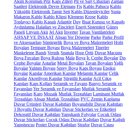
Akım Korumalı Priz
Kapı Zilleri
Pil ve Şarj Cihazları
Zaman
Saatleri
Elektronik Devre Elemanı
Fiş
Kablo Pabucu
Kablo
Yüksüğü
Elektronik Tamir Seti
Kablo Düzenleyiciler
Susta
Makaron Kablo
Kablo Klipsi
Klemens
Kroşe
Kablo
Toplayıcı
Kablo Kanalı
Adaptör
Duy
Buat Kutusu ve Kapağı
Aydınlatma Halatları ve Zincirleri
Enerji Sistemleri
Güneş
Paneli
Lityum Akü
Jel Akü
İnverter
Tavan Vantilatörleri
AHŞAP VE İNŞAAT
Ahşap Yer Döşeme
Parke
Parke Profil
ve Aksesuarları
Süpürgelik
Boya ve Boya Malzemeleri
Hobi
Boyaları
Tempare Boyası
Boya Malzemeleri
Tinerler
Maskeleme Bandı
Vernik
Spatula
Hışır Örtü
Duvar Macunu
Boya Fırçaları
Boya Rulosu
Mala
Boya
İç Cephe Boyalar
Dış
Cephe Boyalar
Astarlar
Metal Boyaları
Tavan Boyaları
Yağlı
Boyalar
Yalıtım Boyası
Sprey Boya
Kapı Boyası
Epoksi
Boyalar
Kapılar
Amerikan Kapılar
Melamin Kapılar
Çelik
Kapılar
Akordiyon Kapılar
Sürgülü Kapılar
Acil Çıkış
Kapıları
Kapı Kolları
Seramik ve Fayans
Banyo Seramik ve
Fayansları
Yer Seramik ve Fayansları
Mutfak Seramik ve
Fayansları
Karo
Mozaik
Mutfak Tezgahları
Laminant Mutfak
Tezgahları
Ahşap Mutfak Tezgahları
PVC Zemin Kaplama
Duvar Ürünleri
Duvar Kağıtları
Boyanabilir Duvar Kağıtları
3 Boyutlu Duvar Kağıtları
Duvar Stickerları ve Etiketleri
Dekoratif Duvar Kağıtları
Yapışkanlı Folyolar
Çocuk Odası
Duvar Stickerları
Çocuk Odası Duvar Kağıtları
Duvar Kağıdı
Yapıştırıcısı
Poster Duvar Kağıtları
Strafor
Duvar Çıtası