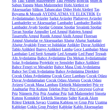
Şiş
Takı Yapım Malzemeleri
Takı Pensesi
Boncuk
Mum &
Sabun Yapımı
Mum Malzemeleri
Hobi Aletleri ve
Aksesuarları
Silikon Tabancaları
Diğer Hobi Aletleri
Taş
Boyama & Mozaik
AYDINLATMA VE ELEKTRİK
Ev
Aydınlatmaları
Avizeler
Sarkıt Avizeler
Plafonyer Avizeler
Lambaderler ve Aksesuarları
Lambader
Lambader Başlığı
Lambader Ayağı
Spotlar
Gömme Spotlar
Sıvaüstü Spotlar
Tavan Spotlar
Ampuller
Led Ampul
Halojen Ampul
Tasarruflu Ampul
Rustik Ampul
Akıllı Ampul
Floresan
Ampul
Abajurlar ve Aksesuarları
Abajur
Abajur Şapkaları
Abajur Ayaklığı
Fener ve Işıldaklar
Aplikler
Duvar Aplikleri
Tablo Aplikleri
Banyo Aplikleri
Lamba
Gece Lambaları
Masa
Lambaları
Led Şerit
Armatür
Led Armatür
Led Panel
Tezgah
Altı Aydınlatma
Bahçe Aydınlatma
Dış Mekan Aydınlatmalar
Solar Aydınlatma
Projektör ve Sensörler
Bahçe Aplikleri
Bahçe Feneri ve Meşaleler
Bahçe Masa Üstü Aydınlatma
Bahçe Set Üstü Aydınlatma
Bahçe Aydınlatma Direkleri
Çocuk Odası Aydınlatma
Çocuk Gece Lambası
Çocuk Odası
Duvar Aydınlatmaları
Çocuk Odası Abajuru
Çocuk Odası
Avizesi
Çocuk Masa Lambası
Elektrik Malzemeleri
Priz ve
Anahtarlar
Priz Kutusu
Telefon Prizi
Priz Çerçevesi
Golyat
Priz
Nümeris Priz
Priz
Anahtar Priz
Şalt Malzemeleri
Sigorta
Kutusu
Kontaktör
Elektrik Sigortası
Şalter
Kaçak Akım
Rölesi
Elektrik Sayacı
Uzatma Kablosu ve Grup Priz
Uzatma
Kabloları
Çoklu Grup Prizleri
Kablolar
Kablo Aksesuarları