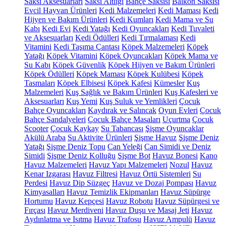
Saksı Aksesuarları
Saksı Altlığı
Bahçe Saksısı
Balkon Saksısı
Evcil Hayvan Ürünleri
Kedi Malzemeleri
Kedi Maması
Kedi
Hijyen ve Bakım Ürünleri
Kedi Kumları
Kedi Mama ve Su
Kabı
Kedi Evi
Kedi Yatağı
Kedi Oyuncakları
Kedi Tuvaleti
ve Aksesuarları
Kedi Ödülleri
Kedi Tırmalaması
Kedi
Vitamini
Kedi Taşıma Çantası
Köpek Malzemeleri
Köpek
Yatağı
Köpek Vitamini
Köpek Oyuncakları
Köpek Mama ve
Su Kabı
Köpek Güvenlik
Köpek Hijyen ve Bakım Ürünleri
Köpek Ödülleri
Köpek Maması
Köpek Kulübesi
Köpek
Tasmaları
Köpek Elbisesi
Köpek Kafesi
Kümesler
Kuş
Malzemeleri
Kuş Sağlık ve Bakım Ürünleri
Kuş Kafesleri ve
Aksesuarları
Kuş Yemi
Kuş Suluk ve Yemlikleri
Çocuk
Bahçe Oyuncakları
Kaydırak ve Salıncak
Oyun Evleri
Çocuk
Bahçe Sandalyeleri
Çocuk Bahçe Masaları
Uçurtma
Çocuk
Scooter
Çocuk Kaykay
Su Tabancası
Şişme Oyuncaklar
Akülü Araba
Su Aktivite Ürünleri
Şişme Havuz
Şişme Deniz
Yatağı
Şişme Deniz Topu
Can Yeleği
Can Simidi ve Deniz
Simidi
Şişme Deniz Kolluğu
Şişme Bot
Havuz Bonesi
Kano
Havuz Malzemeleri
Havuz Yapı Malzemeleri
Nozul
Havuz
Kenar Izgarası
Havuz Filtresi
Havuz Örtü Sistemleri
Su
Perdesi
Havuz Dip Süzgeç
Havuz ve Dozaj Pompası
Havuz
Kimyasalları
Havuz Temizlik Ekipmanları
Havuz Süpürge
Hortumu
Havuz Kepçesi
Havuz Robotu
Havuz Süpürgesi ve
Fırçası
Havuz Merdiveni
Havuz Duşu ve Masaj Jeti
Havuz
Aydınlatma ve Isıtma
Havuz Trafosu
Havuz Ampulü
Havuz