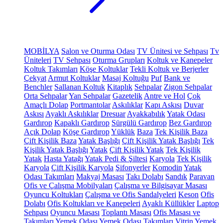
MOBİLYA
Salon ve Oturma Odası
TV Ünitesi ve Sehpası
Tv
Üniteleri
TV Sehpası
Oturma Grupları
Koltuk ve Kanepeler
Koltuk Takımları
Köşe Koltuklar
Tekli Koltuk ve Berjerler
Çekyat
Armut Koltuklar
Masaj Koltuğu
Puf
Bank ve
Benchler
Sallanan Koltuk
Kitaplık
Sehpalar
Zigon Sehpalar
Orta Sehpalar
Yan Sehpalar
Gazetelik
Antre ve Hol
Çok
Amaçlı Dolap
Portmantolar
Askılıklar
Kapı Askısı
Duvar
Askısı
Ayaklı Askılıklar
Dresuar
Ayakkabılık
Yatak Odası
Gardırop
Kapaklı Gardırop
Sürgülü Gardırop
Bez Gardırop
Açık Dolap
Köşe Gardırop
Yüklük
Baza
Tek Kişilik Baza
Çift Kişilik Baza
Yatak Başlığı
Çift Kişilik Yatak Başlığı
Tek
Kişilik Yatak Başlığı
Yatak
Çift Kişilik Yatak
Tek Kişilik
Yatak
Hasta Yatağı
Yatak Pedi & Şiltesi
Karyola
Tek Kişilik
Karyola
Çift Kişilik Karyola
Şifonyerler
Komodin
Yatak
Odası Takımları
Makyaj Masası
Takı Dolabı
Sandık
Paravan
Ofis ve Çalışma Mobilyaları
Çalışma ve Bilgisayar Masası
Oyuncu Koltukları
Çalışma ve Ofis Sandalyeleri
Keson
Ofis
Dolabı
Ofis Koltukları ve Kanepeleri
Ayaklı Küllükler
Laptop
Sehpası
Oyuncu Masası
Toplantı Masası
Ofis Masası ve
Takımları
Yemek Odası
Yemek Odası Takımları
Vitrin
Yemek