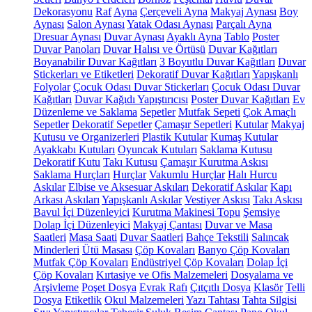
Dekorasyonu
Raf
Ayna
Çerçeveli Ayna
Makyaj Aynası
Boy
Aynası
Salon Aynası
Yatak Odası Aynası
Parçalı Ayna
Dresuar Aynası
Duvar Aynası
Ayaklı Ayna
Tablo
Poster
Duvar Panoları
Duvar Halısı ve Örtüsü
Duvar Kağıtları
Boyanabilir Duvar Kağıtları
3 Boyutlu Duvar Kağıtları
Duvar
Stickerları ve Etiketleri
Dekoratif Duvar Kağıtları
Yapışkanlı
Folyolar
Çocuk Odası Duvar Stickerları
Çocuk Odası Duvar
Kağıtları
Duvar Kağıdı Yapıştırıcısı
Poster Duvar Kağıtları
Ev
Düzenleme ve Saklama
Sepetler
Mutfak Sepeti
Çok Amaçlı
Sepetler
Dekoratif Sepetler
Çamaşır Sepetleri
Kutular
Makyaj
Kutusu ve Organizerleri
Plastik Kutular
Kumaş Kutular
Ayakkabı Kutuları
Oyuncak Kutuları
Saklama Kutusu
Dekoratif Kutu
Takı Kutusu
Çamaşır Kurutma Askısı
Saklama Hurçları
Hurçlar
Vakumlu Hurçlar
Halı Hurcu
Askılar
Elbise ve Aksesuar Askıları
Dekoratif Askılar
Kapı
Arkası Askıları
Yapışkanlı Askılar
Vestiyer Askısı
Takı Askısı
Bavul İçi Düzenleyici
Kurutma Makinesi Topu
Şemsiye
Dolap İçi Düzenleyici
Makyaj Çantası
Duvar ve Masa
Saatleri
Masa Saati
Duvar Saatleri
Bahçe Tekstili
Salıncak
Minderleri
Ütü Masası
Çöp Kovaları
Banyo Çöp Kovaları
Mutfak Çöp Kovaları
Endüstriyel Çöp Kovaları
Dolap İçi
Çöp Kovaları
Kırtasiye ve Ofis Malzemeleri
Dosyalama ve
Arşivleme
Poşet Dosya
Evrak Rafı
Çıtçıtlı Dosya
Klasör
Telli
Dosya
Etiketlik
Okul Malzemeleri
Yazı Tahtası
Tahta Silgisi