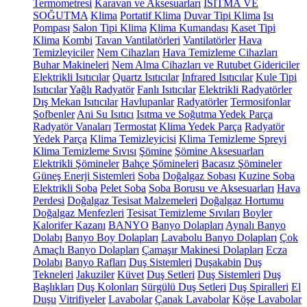
Termometresi
Karavan ve Aksesuarları
ISITMA VE
SOĞUTMA
Klima
Portatif Klima
Duvar Tipi Klima
Isı
Pompası
Salon Tipi Klima
Klima Kumandası
Kaset Tipi
Klima
Kombi
Tavan Vantilatörleri
Vantilatörler
Hava
Temizleyiciler
Nem Cihazları
Hava Temizleme Cihazları
Buhar Makineleri
Nem Alma Cihazları ve Rutubet Gidericiler
Elektrikli Isıtıcılar
Quartz Isıtıcılar
Infrared Isıtıcılar
Kule Tipi
Isıtıcılar
Yağlı Radyatör
Fanlı Isıtıcılar
Elektrikli Radyatörler
Dış Mekan Isıtıcılar
Havlupanlar
Radyatörler
Termosifonlar
Şofbenler
Ani Su Isıtıcı
Isıtma ve Soğutma Yedek Parça
Radyatör Vanaları
Termostat
Klima Yedek Parça
Radyatör
Yedek Parça
Klima Temizleyicisi
Klima Temizleme Spreyi
Klima Temizleme Sıvısı
Şömine
Şömine Aksesuarları
Elektrikli Şömineler
Bahçe Şömineleri
Bacasız Şömineler
Güneş Enerji Sistemleri
Soba
Doğalgaz Sobası
Kuzine Soba
Elektrikli Soba
Pelet Soba
Soba Borusu ve Aksesuarları
Hava
Perdesi
Doğalgaz Tesisat Malzemeleri
Doğalgaz Hortumu
Doğalgaz Menfezleri
Tesisat Temizleme Sıvıları
Boyler
Kalorifer Kazanı
BANYO
Banyo Dolapları
Aynalı Banyo
Dolabı
Banyo Boy Dolapları
Lavabolu Banyo Dolapları
Çok
Amaçlı Banyo Dolapları
Çamaşır Makinesi Dolapları
Ecza
Dolabı
Banyo Rafları
Duş Sistemleri
Duşakabin
Duş
Tekneleri
Jakuziler
Küvet
Duş Setleri
Duş Sistemleri
Duş
Başlıkları
Duş Kolonları
Sürgülü Duş Setleri
Duş Spiralleri
El
Duşu
Vitrifiyeler
Lavabolar
Çanak Lavabolar
Köşe Lavabolar