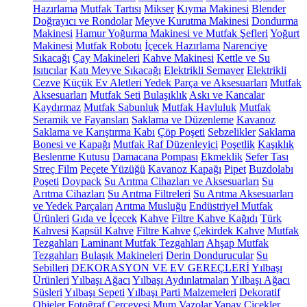
Hazırlama
Mutfak Tartısı
Mikser
Kıyma Makinesi
Blender
Doğrayıcı ve Rondolar
Meyve Kurutma Makinesi
Dondurma
Makinesi
Hamur Yoğurma Makinesi ve Mutfak Şefleri
Yoğurt
Makinesi
Mutfak Robotu
İçecek Hazırlama
Narenciye
Sıkacağı
Çay Makineleri
Kahve Makinesi
Kettle ve Su
Isıtıcılar
Katı Meyve Sıkacağı
Elektrikli Semaver
Elektrikli
Cezve
Küçük Ev Aletleri Yedek Parça ve Aksesuarları
Mutfak
Aksesuarları
Mutfak Seti
Bulaşıklık
Askı ve Kancalar
Kaydırmaz
Mutfak Sabunluk
Mutfak Havluluk
Mutfak
Seramik ve Fayansları
Saklama ve Düzenleme
Kavanoz
Saklama ve Karıştırma Kabı
Çöp Poşeti
Sebzelikler
Saklama
Bonesi ve Kapağı
Mutfak Raf Düzenleyici
Poşetlik
Kaşıklık
Beslenme Kutusu
Damacana Pompası
Ekmeklik
Sefer Tası
Streç Film
Peçete Yüzüğü
Kavanoz Kapağı
Pipet
Buzdolabı
Poşeti
Doypack
Su Arıtma Cihazları ve Aksesuarları
Su
Arıtma Cihazları
Su Arıtma Filtreleri
Su Arıtma Aksesuarları
ve Yedek Parçaları
Arıtma Musluğu
Endüstriyel Mutfak
Ürünleri
Gıda ve İçecek
Kahve
Filtre Kahve Kağıdı
Türk
Kahvesi
Kapsül Kahve
Filtre Kahve
Çekirdek Kahve
Mutfak
Tezgahları
Laminant Mutfak Tezgahları
Ahşap Mutfak
Tezgahları
Bulaşık Makineleri
Derin Dondurucular
Su
Sebilleri
DEKORASYON VE EV GEREÇLERİ
Yılbaşı
Ürünleri
Yılbaşı Ağacı
Yılbaşı Aydınlatmaları
Yılbaşı Ağacı
Süsleri
Yılbaşı Sepeti
Yılbaşı Parti Malzemeleri
Dekoratif
Objeler
Fotoğraf Çerçevesi
Mum
Vazolar
Yapay Çiçekler