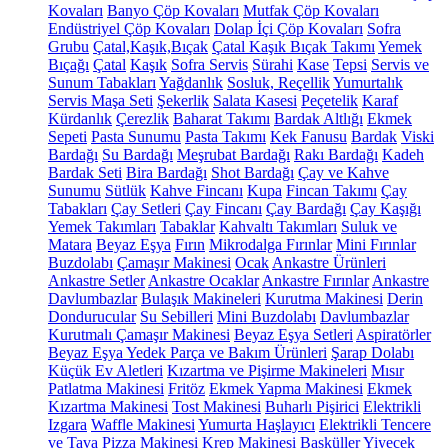
Kovaları
Banyo Çöp Kovaları
Mutfak Çöp Kovaları
Endüstriyel Çöp Kovaları
Dolap İçi Çöp Kovaları
Sofra
Grubu
Çatal,Kaşık,Bıçak
Çatal Kaşık Bıçak Takımı
Yemek
Bıçağı
Çatal
Kaşık
Sofra Servis
Sürahi
Kase
Tepsi
Servis ve
Sunum Tabakları
Yağdanlık
Sosluk, Reçellik
Yumurtalık
Servis Maşa Seti
Şekerlik
Salata Kasesi
Peçetelik
Karaf
Kürdanlık
Çerezlik
Baharat Takımı
Bardak Altlığı
Ekmek
Sepeti
Pasta Sunumu
Pasta Takımı
Kek Fanusu
Bardak
Viski
Bardağı
Su Bardağı
Meşrubat Bardağı
Rakı Bardağı
Kadeh
Bardak Seti
Bira Bardağı
Shot Bardağı
Çay ve Kahve
Sunumu
Sütlük
Kahve Fincanı
Kupa
Fincan Takımı
Çay
Tabakları
Çay Setleri
Çay Fincanı
Çay Bardağı
Çay Kaşığı
Yemek Takımları
Tabaklar
Kahvaltı Takımları
Suluk ve
Matara
Beyaz Eşya
Fırın
Mikrodalga Fırınlar
Mini Fırınlar
Buzdolabı
Çamaşır Makinesi
Ocak
Ankastre Ürünleri
Ankastre Setler
Ankastre Ocaklar
Ankastre Fırınlar
Ankastre
Davlumbazlar
Bulaşık Makineleri
Kurutma Makinesi
Derin
Dondurucular
Su Sebilleri
Mini Buzdolabı
Davlumbazlar
Kurutmalı Çamaşır Makinesi
Beyaz Eşya Setleri
Aspiratörler
Beyaz Eşya Yedek Parça ve Bakım Ürünleri
Şarap Dolabı
Küçük Ev Aletleri
Kızartma ve Pişirme Makineleri
Mısır
Patlatma Makinesi
Fritöz
Ekmek Yapma Makinesi
Ekmek
Kızartma Makinesi
Tost Makinesi
Buharlı Pişirici
Elektrikli
Izgara
Waffle Makinesi
Yumurta Haşlayıcı
Elektrikli Tencere
ve Tava
Pizza Makinesi
Krep Makinesi
Basküller
Yiyecek