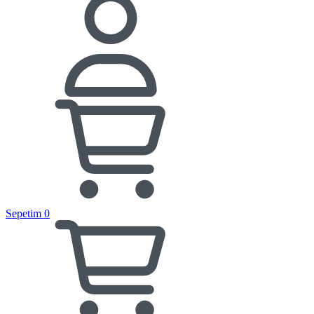
Sepetim
0