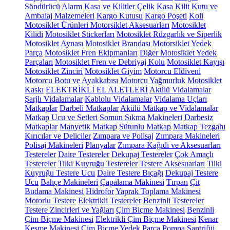
Söndürücü
Alarm
Kasa ve Kilitler
Çelik Kasa
Kilit
Kutu ve
Ambalaj Malzemeleri
Kargo Kutusu
Kargo Poşeti
Koli
Motosiklet Ürünleri
Motorsiklet Aksesuarları
Motosiklet
Kilidi
Motosiklet Stickerları
Motosiklet Rüzgarlık ve Siperlik
Motosiklet Aynası
Motosiklet Brandası
Motorsiklet Yedek
Parça
Motosiklet Fren Ekipmanları
Diğer Motosiklet Yedek
Parçaları
Motosiklet Fren ve Debriyaj Kolu
Motosiklet Kayışı
Motosiklet Zinciri
Motosiklet Giyim
Motorcu Eldiveni
Motorcu Botu ve Ayakkabısı
Motorcu Yağmurluk
Motosiklet
Kaskı
ELEKTRİKLİ EL ALETLERİ
Akülü Vidalamalar
Şarjlı Vidalamalar
Kablolu Vidalamalar
Vidalama Uçları
Matkaplar
Darbeli Matkaplar
Akülü Matkap ve Vidalamalar
Matkap Ucu ve Setleri
Somun Sıkma Makineleri
Darbesiz
Matkaplar
Manyetik Matkap
Sütunlu Matkap
Matkap Tezgahı
Kırıcılar ve Deliciler
Zımpara ve Polisaj
Zımpara Makineleri
Polisaj Makineleri
Planyalar
Zımpara Kağıdı ve Aksesuarları
Testereler
Daire Testereler
Dekupaj Testereler
Çok Amaçlı
Testereler
Tilki Kuyruğu Testereler
Testere Aksesuarları
Tilki
Kuyruğu Testere Ucu
Daire Testere Bıçağı
Dekupaj Testere
Ucu
Bahçe Makineleri
Çapalama Makinesi
Tırpan
Çit
Budama Makinesi
Hidrofor
Yaprak Toplama Makinesi
Motorlu Testere
Elektrikli Testereler
Benzinli Testereler
Testere Zincirleri ve Yağları
Çim Biçme Makinesi
Benzinli
Çim Biçme Makinesi
Elektrikli Çim Biçme Makinesi
Kenar
Kesme Makinesi
Çim Biçme Yedek Parça
Pompa
Santrifüj