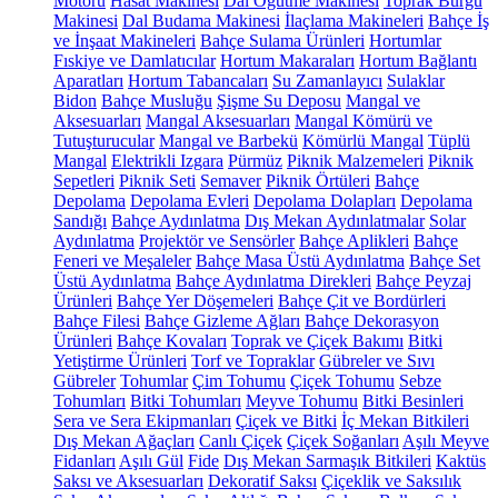
Motoru
Hasat Makinesi
Dal Öğütme Makinesi
Toprak Burgu
Makinesi
Dal Budama Makinesi
İlaçlama Makineleri
Bahçe İş
ve İnşaat Makineleri
Bahçe Sulama Ürünleri
Hortumlar
Fıskiye ve Damlatıcılar
Hortum Makaraları
Hortum Bağlantı
Aparatları
Hortum Tabancaları
Su Zamanlayıcı
Sulaklar
Bidon
Bahçe Musluğu
Şişme Su Deposu
Mangal ve
Aksesuarları
Mangal Aksesuarları
Mangal Kömürü ve
Tutuşturucular
Mangal ve Barbekü
Kömürlü Mangal
Tüplü
Mangal
Elektrikli Izgara
Pürmüz
Piknik Malzemeleri
Piknik
Sepetleri
Piknik Seti
Semaver
Piknik Örtüleri
Bahçe
Depolama
Depolama Evleri
Depolama Dolapları
Depolama
Sandığı
Bahçe Aydınlatma
Dış Mekan Aydınlatmalar
Solar
Aydınlatma
Projektör ve Sensörler
Bahçe Aplikleri
Bahçe
Feneri ve Meşaleler
Bahçe Masa Üstü Aydınlatma
Bahçe Set
Üstü Aydınlatma
Bahçe Aydınlatma Direkleri
Bahçe Peyzaj
Ürünleri
Bahçe Yer Döşemeleri
Bahçe Çit ve Bordürleri
Bahçe Filesi
Bahçe Gizleme Ağları
Bahçe Dekorasyon
Ürünleri
Bahçe Kovaları
Toprak ve Çiçek Bakımı
Bitki
Yetiştirme Ürünleri
Torf ve Topraklar
Gübreler ve Sıvı
Gübreler
Tohumlar
Çim Tohumu
Çiçek Tohumu
Sebze
Tohumları
Bitki Tohumları
Meyve Tohumu
Bitki Besinleri
Sera ve Sera Ekipmanları
Çiçek ve Bitki
İç Mekan Bitkileri
Dış Mekan Ağaçları
Canlı Çiçek
Çiçek Soğanları
Aşılı Meyve
Fidanları
Aşılı Gül
Fide
Dış Mekan Sarmaşık Bitkileri
Kaktüs
Saksı ve Aksesuarları
Dekoratif Saksı
Çiçeklik ve Saksılık