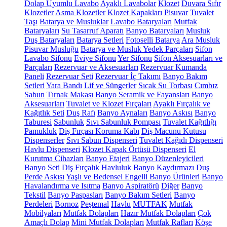
Dolap Uyumlu Lavabo
Ayaklı Lavabolar
Klozet
Duvara Sıfır
Klozetler
Asma Klozetler
Klozet Kapakları
Pisuvar
Tuvalet
Taşı
Batarya ve Musluklar
Lavabo Bataryaları
Mutfak
Bataryaları
Su Tasarruf Aparatı
Banyo Bataryaları
Musluk
Duş Bataryaları
Batarya Setleri
Fotoselli Batarya
Ara Musluk
Pisuvar Musluğu
Batarya ve Musluk Yedek Parçaları
Sifon
Lavabo Sifonu
Eviye Sifonu
Yer Sifonu
Sifon Aksesuarları ve
Parçaları
Rezervuar ve Aksesuarları
Rezervuar Kumanda
Paneli
Rezervuar Seti
Rezervuar İç Takımı
Banyo Bakım
Setleri
Yara Bandı
Lif ve Süngerler
Sıcak Su Torbası
Cımbız
Sabun
Tırnak Makası
Banyo Seramik ve Fayansları
Banyo
Aksesuarları
Tuvalet ve Klozet Fırçaları
Ayaklı Fırçalık ve
Kağıtlık Seti
Duş Rafı
Banyo Aynaları
Banyo Askısı
Banyo
Taburesi
Sabunluk
Sıvı Sabunluk Pompası
Tuvalet Kağıtlığı
Pamukluk
Diş Fırçası Koruma Kabı
Diş Macunu Kutusu
Dispenserler
Sıvı Sabun Dispenseri
Tuvalet Kağıdı Dispenseri
Havlu Dispenseri
Klozet Kapak Örtüsü Dispenseri
El
Kurutma Cihazları
Banyo Etajeri
Banyo Düzenleyicileri
Banyo Seti
Diş Fırçalık
Havluluk
Banyo Kaydırmazı
Duş
Perde Askısı
Yaşlı ve Bedensel Engelli Banyo Ürünleri
Banyo
Havalandırma ve Isıtma
Banyo Aspiratörü
Diğer
Banyo
Tekstil
Banyo Paspasları
Banyo Bakım Setleri
Banyo
Perdeleri
Bornoz
Peştemal
Havlu
MUTFAK
Mutfak
Mobilyaları
Mutfak Dolapları
Hazır Mutfak Dolapları
Çok
Amaçlı Dolap
Mini Mutfak Dolapları
Mutfak Rafları
Köşe