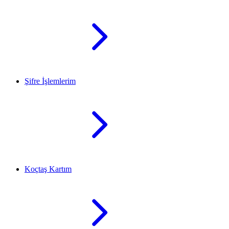
Şifre İşlemlerim
Koçtaş Kartım