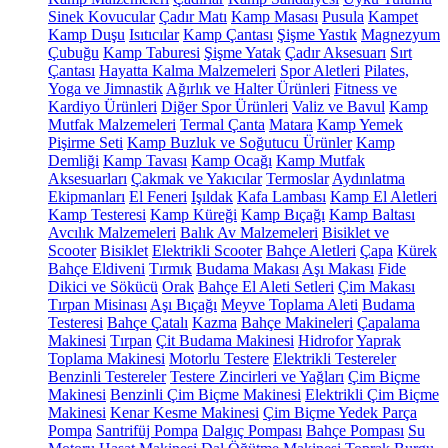
Sinek Kovucular
Çadır Matı
Kamp Masası
Pusula
Kampet
Kamp Duşu
Isıtıcılar
Kamp Çantası
Şişme Yastık
Magnezyum
Çubuğu
Kamp Taburesi
Şişme Yatak
Çadır Aksesuarı
Sırt
Çantası
Hayatta Kalma Malzemeleri
Spor Aletleri
Pilates,
Yoga ve Jimnastik
Ağırlık ve Halter Ürünleri
Fitness ve
Kardiyo Ürünleri
Diğer Spor Ürünleri
Valiz ve Bavul
Kamp
Mutfak Malzemeleri
Termal Çanta
Matara
Kamp Yemek
Pişirme Seti
Kamp Buzluk ve Soğutucu Ürünler
Kamp
Demliği
Kamp Tavası
Kamp Ocağı
Kamp Mutfak
Aksesuarları
Çakmak ve Yakıcılar
Termoslar
Aydınlatma
Ekipmanları
El Feneri
Işıldak
Kafa Lambası
Kamp El Aletleri
Kamp Testeresi
Kamp Küreği
Kamp Bıçağı
Kamp Baltası
Avcılık Malzemeleri
Balık Av Malzemeleri
Bisiklet ve
Scooter
Bisiklet
Elektrikli Scooter
Bahçe Aletleri
Çapa
Kürek
Bahçe Eldiveni
Tırmık
Budama Makası
Aşı Makası
Fide
Dikici ve Sökücü
Orak
Bahçe El Aleti Setleri
Çim Makası
Tırpan Misinası
Aşı Bıçağı
Meyve Toplama Aleti
Budama
Testeresi
Bahçe Çatalı
Kazma
Bahçe Makineleri
Çapalama
Makinesi
Tırpan
Çit Budama Makinesi
Hidrofor
Yaprak
Toplama Makinesi
Motorlu Testere
Elektrikli Testereler
Benzinli Testereler
Testere Zincirleri ve Yağları
Çim Biçme
Makinesi
Benzinli Çim Biçme Makinesi
Elektrikli Çim Biçme
Makinesi
Kenar Kesme Makinesi
Çim Biçme Yedek Parça
Pompa
Santrifüj Pompa
Dalgıç Pompası
Bahçe Pompası
Su