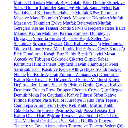
Mutfak Dolapları
Mutfak Boy Dolabı
Kiler Dolabı
Ekmek ve
Sebze Dolabı
Tabureler
Sandalye
Mutfak Sandalyeleri
Bar
Sandalyeleri
Katlanır Sandalyeler
Mutfak Köşe Takımları
Masa ve Masa Takımları
Yemek Masası ve Takımları
Mutfak
Masası ve Takımları
Eviye
Mutfak Bataryaları
Mutfak
Gereçleri
Kesme Tahtası
Rende
Servis Gereçleri
Patates Ezici
Manuel Kıyma Makinesi
Krema Pompası
Dilimleyici
Doğrayıcı
Yumurta Fırçası
Bıçak ve Bıçak Setleri
Yağ
Sıçratmaz
Soyucu, Oyacak
Ölçü Kabı ve Kaşığı
Merdane ve
Oklava
Hamur Açma Matı
Fındık Kıracağı ve Ceviz Kıracağı
Elek
Dondurma Kaşığı
Buz Kalıbı
Bıçak Bileyici Masat
Açacak ve Tirbuşon
Çekirdek Çıkarıcı
Çırpıcı
Sebze
Kurutucu
Huni
Baharat Öğütücü
Havan
Hamburger Presi
Sarımsak Ezici
Kaşık ve Kepçe Altlığı
Bıçak Standı
Süzgeç
Nihale
İçli Köfte Aparatı
Yumurta Zamanlayıcı
Dondurma
Kalıbı
Buz Kovası
Et Dövme Aleti
Sarma Makinesi
Kahve
Değirmenleri
Limon Sıkacağı
Pişirme Grubu
Çay ve Kahve
Demleme
French Press
Dripper
Chemex
Cezve
Çay Süzgeci
Demlik
Moka Pot
Çaydanlık
Kahve Filtresi
Sifon Kahve
Fırında Pişirme
Pasta Kalıbı
Kurabiye Kalıbı
Fırın Tepsisi
Cam Tepsi
Alüminyum Folyo
Kek Kalıbı
Muffin Kalıbı
Çikolata Kalıbı
Güveç
Pişirme Kağıdı
Pizza Tepsisi
Tart
Kalıbı
Ocak Üstü Pişirme
Tava ve Tava Setleri
Ocak Üstü
Tost Makinesi
Ocak Üstü Sac
Sahan
Düdüklü Tencere
Tencere ve Tava Aksesuarları
Tencere ve Tencere Setleri
Çöp