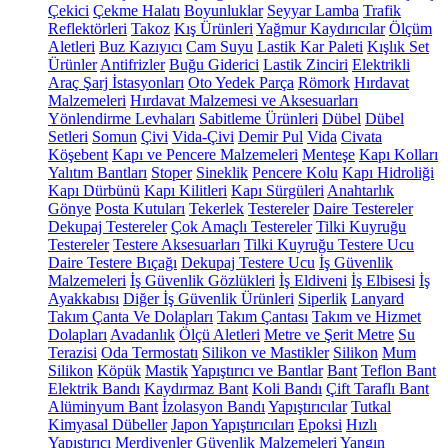
Çekici
Çekme Halatı
Boyunluklar
Seyyar Lamba
Trafik
Reflektörleri
Takoz
Kış Ürünleri
Yağmur Kaydırıcılar
Ölçüm
Aletleri
Buz Kazıyıcı
Cam Suyu
Lastik Kar Paleti
Kışlık Set
Ürünler
Antifrizler
Buğu Giderici
Lastik Zinciri
Elektrikli
Araç Şarj İstasyonları
Oto Yedek Parça
Römork
Hırdavat
Malzemeleri
Hırdavat Malzemesi ve Aksesuarları
Yönlendirme Levhaları
Sabitleme Ürünleri
Dübel
Dübel
Setleri
Somun
Çivi
Vida-Çivi
Demir Pul
Vida
Civata
Köşebent
Kapı ve Pencere Malzemeleri
Menteşe
Kapı Kolları
Yalıtım Bantları
Stoper
Sineklik
Pencere Kolu
Kapı Hidroliği
Kapı Dürbünü
Kapı Kilitleri
Kapı Sürgüleri
Anahtarlık
Gönye
Posta Kutuları
Tekerlek
Testereler
Daire Testereler
Dekupaj Testereler
Çok Amaçlı Testereler
Tilki Kuyruğu
Testereler
Testere Aksesuarları
Tilki Kuyruğu Testere Ucu
Daire Testere Bıçağı
Dekupaj Testere Ucu
İş Güvenlik
Malzemeleri
İş Güvenlik Gözlükleri
İş Eldiveni
İş Elbisesi
İş
Ayakkabısı
Diğer İş Güvenlik Ürünleri
Siperlik
Lanyard
Takım Çanta Ve Dolapları
Takım Çantası
Takım ve Hizmet
Dolapları
Avadanlık
Ölçü Aletleri
Metre ve Şerit Metre
Su
Terazisi
Oda Termostatı
Silikon ve Mastikler
Silikon
Mum
Silikon
Köpük
Mastik
Yapıştırıcı ve Bantlar
Bant
Teflon Bant
Elektrik Bandı
Kaydırmaz Bant
Koli Bandı
Çift Taraflı Bant
Alüminyum Bant
İzolasyon Bandı
Yapıştırıcılar
Tutkal
Kimyasal Dübeller
Japon Yapıştırıcıları
Epoksi
Hızlı
Yapıştırıcı
Merdivenler
Güvenlik Malzemeleri
Yangın