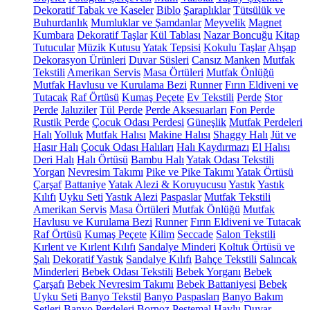
Dekoratif Tabak ve Kaseler
Biblo
Şaraplıklar
Tütsülük ve
Buhurdanlık
Mumluklar ve Şamdanlar
Meyvelik
Magnet
Kumbara
Dekoratif Taşlar
Kül Tablası
Nazar Boncuğu
Kitap
Tutucular
Müzik Kutusu
Yatak Tepsisi
Kokulu Taşlar
Ahşap
Dekorasyon Ürünleri
Duvar Süsleri
Cansız Manken
Mutfak
Tekstili
Amerikan Servis
Masa Örtüleri
Mutfak Önlüğü
Mutfak Havlusu ve Kurulama Bezi
Runner
Fırın Eldiveni ve
Tutacak
Raf Örtüsü
Kumaş Peçete
Ev Tekstili
Perde
Stor
Perde
Jaluziler
Tül Perde
Perde Aksesuarları
Fon Perde
Rustik Perde
Çocuk Odası Perdesi
Güneşlik
Mutfak Perdeleri
Halı
Yolluk
Mutfak Halısı
Makine Halısı
Shaggy Halı
Jüt ve
Hasır Halı
Çocuk Odası Halıları
Halı Kaydırmazı
El Halısı
Deri Halı
Halı Örtüsü
Bambu Halı
Yatak Odası Tekstili
Yorgan
Nevresim Takımı
Pike ve Pike Takımı
Yatak Örtüsü
Çarşaf
Battaniye
Yatak Alezi & Koruyucusu
Yastık
Yastık
Kılıfı
Uyku Seti
Yastık Alezi
Paspaslar
Mutfak Tekstili
Amerikan Servis
Masa Örtüleri
Mutfak Önlüğü
Mutfak
Havlusu ve Kurulama Bezi
Runner
Fırın Eldiveni ve Tutacak
Raf Örtüsü
Kumaş Peçete
Kilim
Seccade
Salon Tekstili
Kırlent ve Kırlent Kılıfı
Sandalye Minderi
Koltuk Örtüsü ve
Şalı
Dekoratif Yastık
Sandalye Kılıfı
Bahçe Tekstili
Salıncak
Minderleri
Bebek Odası Tekstili
Bebek Yorganı
Bebek
Çarşafı
Bebek Nevresim Takımı
Bebek Battaniyesi
Bebek
Uyku Seti
Banyo Tekstil
Banyo Paspasları
Banyo Bakım
Setleri
Banyo Perdeleri
Bornoz
Peştemal
Havlu
Duvar