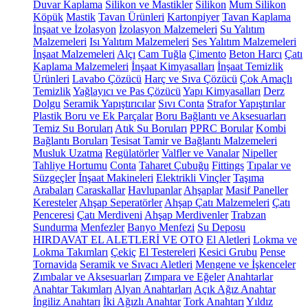
Duvar Kaplama
Silikon ve Mastikler
Silikon
Mum Silikon
Köpük
Mastik
Tavan Ürünleri
Kartonpiyer
Tavan Kaplama
İnşaat ve İzolasyon
İzolasyon Malzemeleri
Su Yalıtım
Malzemeleri
Isı Yalıtım Malzemeleri
Ses Yalıtım Malzemeleri
İnşaat Malzemeleri
Alçı
Cam Tuğla
Çimento
Beton Harcı
Çatı
Kaplama Malzemeleri
İnşaat Kimyasalları
İnşaat Temizlik
Ürünleri
Lavabo Çözücü
Harç ve Sıva Çözücü
Çok Amaçlı
Temizlik
Yağlayıcı ve Pas Çözücü
Yapı Kimyasalları
Derz
Dolgu
Seramik Yapıştırıcılar
Sıvı Conta
Strafor Yapıştırılar
Plastik Boru ve Ek Parçalar
Boru Bağlantı ve Aksesuarları
Temiz Su Boruları
Atık Su Boruları
PPRC Borular
Kombi
Bağlantı Boruları
Tesisat Tamir ve Bağlantı Malzemeleri
Musluk Uzatma
Regülatörler
Valfler ve Vanalar
Nipeller
Tahliye Hortumu
Conta
Taharet Çubuğu
Fittings
Tıpalar ve
Süzgeçler
İnşaat Makineleri
Elektrikli Vinçler
Taşıma
Arabaları
Caraskallar
Havlupanlar
Ahşaplar
Masif Paneller
Keresteler
Ahşap Seperatörler
Ahşap Çatı Malzemeleri
Çatı
Penceresi
Çatı Merdiveni
Ahşap Merdivenler
Trabzan
Sundurma
Menfezler
Banyo Menfezi
Su Deposu
HIRDAVAT EL ALETLERİ VE OTO
El Aletleri
Lokma ve
Lokma Takımları
Çekiç
El Testereleri
Kesici Grubu
Pense
Tornavida
Seramik ve Sıvacı Aletleri
Mengene ve İşkenceler
Zımbalar ve Aksesuarları
Zımpara ve Eğeler
Anahtarlar
Anahtar Takımları
Alyan Anahtarları
Açık Ağız Anahtar
İngiliz Anahtarı
İki Ağızlı Anahtar
Tork Anahtarı
Yıldız