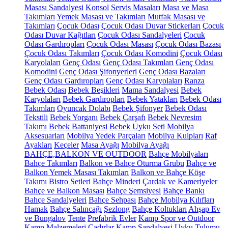
Masası Sandalyesi
Konsol
Servis Masaları
Masa ve Masa
Takımları
Yemek Masası ve Takımları
Mutfak Masası ve
Takımları
Çocuk Odası
Çocuk Odası Duvar Stickerları
Çocuk
Odası Duvar Kağıtları
Çocuk Odası Sandalyeleri
Çocuk
Odası Gardıropları
Çocuk Odası Masası
Çocuk Odası Bazası
Çocuk Odası Takımları
Çocuk Odası Komodini
Çocuk Odası
Karyolaları
Genç Odası
Genç Odası Takımları
Genç Odası
Komodini
Genç Odası Şifonyerleri
Genç Odası Bazaları
Genç Odası Gardıropları
Genç Odası Karyolaları
Ranza
Bebek Odası
Bebek Beşikleri
Mama Sandalyesi
Bebek
Karyolaları
Bebek Gardıropları
Bebek Yatakları
Bebek Odası
Takımları
Oyuncak Dolabı
Bebek Şifonyer
Bebek Odası
Tekstili
Bebek Yorganı
Bebek Çarşafı
Bebek Nevresim
Takımı
Bebek Battaniyesi
Bebek Uyku Seti
Mobilya
Aksesuarları
Mobilya Yedek Parçaları
Mobilya Kulpları
Raf
Ayakları
Keçeler
Masa Ayağı
Mobilya Ayağı
BAHÇE,BALKON VE OUTDOOR
Bahçe Mobilyaları
Bahçe Takımları
Balkon ve Bahçe Oturma Grubu
Bahçe ve
Balkon Yemek Masası Takımları
Balkon ve Bahçe Köşe
Takımı
Bistro Setleri
Bahçe Minderi
Çardak ve Kameriyeler
Bahçe ve Balkon Masası
Bahçe Şemsiyesi
Bahçe Bankı
Bahçe Sandalyeleri
Bahçe Sehpası
Bahçe Mobilya Kılıfları
Hamak
Bahçe Salıncağı
Şezlong
Bahçe Koltukları
Ahşap Ev
ve Bungalov
Tente
Prefabrik Evler
Kamp Spor ve Outdoor
Kamp Malzemeleri
Çadırlar
Kamp Sandalyesi
Uyku Tulumu