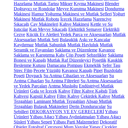
Hazırlama
Mutfak Tartısı
Mikser
Kıyma Makinesi
Blender
Doğrayıcı ve Rondolar
Meyve Kurutma Makinesi
Dondurma
Makinesi
Hamur Yoğurma Makinesi ve Mutfak Şefleri
Yoğurt
Makinesi
Mutfak Robotu
İçecek Hazırlama
Narenciye
Sıkacağı
Çay Makineleri
Kahve Makinesi
Kettle ve Su
Isıtıcılar
Katı Meyve Sıkacağı
Elektrikli Semaver
Elektrikli
Cezve
Küçük Ev Aletleri Yedek Parça ve Aksesuarları
Mutfak
Aksesuarları
Mutfak Seti
Bulaşıklık
Askı ve Kancalar
Kaydırmaz
Mutfak Sabunluk
Mutfak Havluluk
Mutfak
Seramik ve Fayansları
Saklama ve Düzenleme
Kavanoz
Saklama ve Karıştırma Kabı
Çöp Poşeti
Sebzelikler
Saklama
Bonesi ve Kapağı
Mutfak Raf Düzenleyici
Poşetlik
Kaşıklık
Beslenme Kutusu
Damacana Pompası
Ekmeklik
Sefer Tası
Streç Film
Peçete Yüzüğü
Kavanoz Kapağı
Pipet
Buzdolabı
Poşeti
Doypack
Su Arıtma Cihazları ve Aksesuarları
Su
Arıtma Cihazları
Su Arıtma Filtreleri
Su Arıtma Aksesuarları
ve Yedek Parçaları
Arıtma Musluğu
Endüstriyel Mutfak
Ürünleri
Gıda ve İçecek
Kahve
Filtre Kahve Kağıdı
Türk
Kahvesi
Kapsül Kahve
Filtre Kahve
Çekirdek Kahve
Mutfak
Tezgahları
Laminant Mutfak Tezgahları
Ahşap Mutfak
Tezgahları
Bulaşık Makineleri
Derin Dondurucular
Su
Sebilleri
DEKORASYON VE EV GEREÇLERİ
Yılbaşı
Ürünleri
Yılbaşı Ağacı
Yılbaşı Aydınlatmaları
Yılbaşı Ağacı
Süsleri
Yılbaşı Sepeti
Yılbaşı Parti Malzemeleri
Dekoratif
Objeler
Fotoğraf Çerçevesi
Mum
Vazolar
Yapay Çiçekler