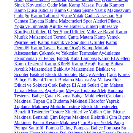
Sinek Kovucular
Çadır Matı
Kamp Masası
Pusula
Kampet
Kamp Duşu
Isıtıcılar
Kamp Çantası
Şişme Yastık
Magnezyum
Çubuğu
Kamp Taburesi
Şişme Yatak
Çadır Aksesuarı
Sırt
Çantası
Hayatta Kalma Malzemeleri
Spor Aletleri
Pilates,
Yoga ve Jimnastik
Ağırlık ve Halter Ürünleri
Fitness ve
Kardiyo Ürünleri
Diğer Spor Ürünleri
Valiz ve Bavul
Kamp
Mutfak Malzemeleri
Termal Çanta
Matara
Kamp Yemek
Pişirme Seti
Kamp Buzluk ve Soğutucu Ürünler
Kamp
Demliği
Kamp Tavası
Kamp Ocağı
Kamp Mutfak
Aksesuarları
Çakmak ve Yakıcılar
Termoslar
Aydınlatma
Ekipmanları
El Feneri
Işıldak
Kafa Lambası
Kamp El Aletleri
Kamp Testeresi
Kamp Küreği
Kamp Bıçağı
Kamp Baltası
Avcılık Malzemeleri
Balık Av Malzemeleri
Bisiklet ve
Scooter
Bisiklet
Elektrikli Scooter
Bahçe Aletleri
Çapa
Kürek
Bahçe Eldiveni
Tırmık
Budama Makası
Aşı Makası
Fide
Dikici ve Sökücü
Orak
Bahçe El Aleti Setleri
Çim Makası
Tırpan Misinası
Aşı Bıçağı
Meyve Toplama Aleti
Budama
Testeresi
Bahçe Çatalı
Kazma
Bahçe Makineleri
Çapalama
Makinesi
Tırpan
Çit Budama Makinesi
Hidrofor
Yaprak
Toplama Makinesi
Motorlu Testere
Elektrikli Testereler
Benzinli Testereler
Testere Zincirleri ve Yağları
Çim Biçme
Makinesi
Benzinli Çim Biçme Makinesi
Elektrikli Çim Biçme
Makinesi
Kenar Kesme Makinesi
Çim Biçme Yedek Parça
Pompa
Santrifüj Pompa
Dalgıç Pompası
Bahçe Pompası
Su