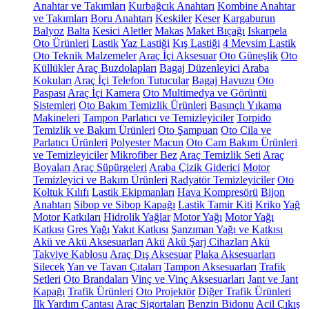
Anahtar ve Takımları
Kurbağcık Anahtarı
Kombine Anahtar
ve Takımları
Boru Anahtarı
Keskiler
Keser
Kargaburun
Balyoz
Balta
Kesici Aletler
Makas
Maket Bıçağı
Iskarpela
Oto Ürünleri
Lastik
Yaz Lastiği
Kış Lastiği
4 Mevsim Lastik
Oto Teknik Malzemeler
Araç İçi Aksesuar
Oto Güneşlik
Oto
Küllükler
Araç Buzdolapları
Bagaj Düzenleyici
Araba
Kokuları
Araç İçi Telefon Tutucular
Bagaj Havuzu
Oto
Paspası
Araç İçi Kamera
Oto Multimedya ve Görüntü
Sistemleri
Oto Bakım Temizlik Ürünleri
Basınçlı Yıkama
Makineleri
Tampon Parlatıcı ve Temizleyiciler
Torpido
Temizlik ve Bakım Ürünleri
Oto Şampuan
Oto Cila ve
Parlatıcı Ürünleri
Polyester Macun
Oto Cam Bakım Ürünleri
ve Temizleyiciler
Mikrofiber Bez
Araç Temizlik Seti
Araç
Boyaları
Araç Süpürgeleri
Araba Çizik Giderici
Motor
Temizleyici ve Bakım Ürünleri
Radyatör Temizleyiciler
Oto
Koltuk Kılıfı
Lastik Ekipmanları
Hava Kompresörü
Bijon
Anahtarı
Sibop ve Sibop Kapağı
Lastik Tamir Kiti
Kriko
Yağ
Motor Katkıları
Hidrolik Yağlar
Motor Yağı
Motor Yağı
Katkısı
Gres Yağı
Yakıt Katkısı
Şanzıman Yağı ve Katkısı
Akü ve Akü Aksesuarları
Akü
Akü Şarj Cihazları
Akü
Takviye Kablosu
Araç Dış Aksesuar
Plaka Aksesuarları
Silecek
Yan ve Tavan Çıtaları
Tampon Aksesuarları
Trafik
Setleri
Oto Brandaları
Vinç ve Vinç Aksesuarları
Jant ve Jant
Kapağı
Trafik Ürünleri
Oto Projektör
Diğer Trafik Ürünleri
İlk Yardım Çantası
Araç Sigortaları
Benzin Bidonu
Acil Çıkış