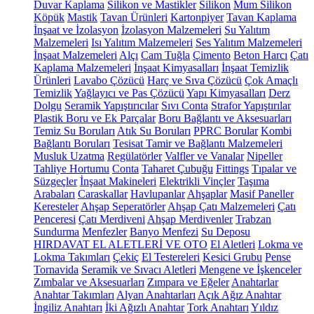
Duvar Kaplama
Silikon ve Mastikler
Silikon
Mum Silikon
Köpük
Mastik
Tavan Ürünleri
Kartonpiyer
Tavan Kaplama
İnşaat ve İzolasyon
İzolasyon Malzemeleri
Su Yalıtım
Malzemeleri
Isı Yalıtım Malzemeleri
Ses Yalıtım Malzemeleri
İnşaat Malzemeleri
Alçı
Cam Tuğla
Çimento
Beton Harcı
Çatı
Kaplama Malzemeleri
İnşaat Kimyasalları
İnşaat Temizlik
Ürünleri
Lavabo Çözücü
Harç ve Sıva Çözücü
Çok Amaçlı
Temizlik
Yağlayıcı ve Pas Çözücü
Yapı Kimyasalları
Derz
Dolgu
Seramik Yapıştırıcılar
Sıvı Conta
Strafor Yapıştırılar
Plastik Boru ve Ek Parçalar
Boru Bağlantı ve Aksesuarları
Temiz Su Boruları
Atık Su Boruları
PPRC Borular
Kombi
Bağlantı Boruları
Tesisat Tamir ve Bağlantı Malzemeleri
Musluk Uzatma
Regülatörler
Valfler ve Vanalar
Nipeller
Tahliye Hortumu
Conta
Taharet Çubuğu
Fittings
Tıpalar ve
Süzgeçler
İnşaat Makineleri
Elektrikli Vinçler
Taşıma
Arabaları
Caraskallar
Havlupanlar
Ahşaplar
Masif Paneller
Keresteler
Ahşap Seperatörler
Ahşap Çatı Malzemeleri
Çatı
Penceresi
Çatı Merdiveni
Ahşap Merdivenler
Trabzan
Sundurma
Menfezler
Banyo Menfezi
Su Deposu
HIRDAVAT EL ALETLERİ VE OTO
El Aletleri
Lokma ve
Lokma Takımları
Çekiç
El Testereleri
Kesici Grubu
Pense
Tornavida
Seramik ve Sıvacı Aletleri
Mengene ve İşkenceler
Zımbalar ve Aksesuarları
Zımpara ve Eğeler
Anahtarlar
Anahtar Takımları
Alyan Anahtarları
Açık Ağız Anahtar
İngiliz Anahtarı
İki Ağızlı Anahtar
Tork Anahtarı
Yıldız