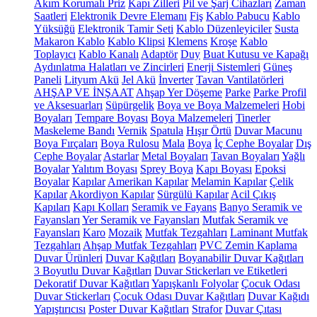
Akım Korumalı Priz
Kapı Zilleri
Pil ve Şarj Cihazları
Zaman
Saatleri
Elektronik Devre Elemanı
Fiş
Kablo Pabucu
Kablo
Yüksüğü
Elektronik Tamir Seti
Kablo Düzenleyiciler
Susta
Makaron Kablo
Kablo Klipsi
Klemens
Kroşe
Kablo
Toplayıcı
Kablo Kanalı
Adaptör
Duy
Buat Kutusu ve Kapağı
Aydınlatma Halatları ve Zincirleri
Enerji Sistemleri
Güneş
Paneli
Lityum Akü
Jel Akü
İnverter
Tavan Vantilatörleri
AHŞAP VE İNŞAAT
Ahşap Yer Döşeme
Parke
Parke Profil
ve Aksesuarları
Süpürgelik
Boya ve Boya Malzemeleri
Hobi
Boyaları
Tempare Boyası
Boya Malzemeleri
Tinerler
Maskeleme Bandı
Vernik
Spatula
Hışır Örtü
Duvar Macunu
Boya Fırçaları
Boya Rulosu
Mala
Boya
İç Cephe Boyalar
Dış
Cephe Boyalar
Astarlar
Metal Boyaları
Tavan Boyaları
Yağlı
Boyalar
Yalıtım Boyası
Sprey Boya
Kapı Boyası
Epoksi
Boyalar
Kapılar
Amerikan Kapılar
Melamin Kapılar
Çelik
Kapılar
Akordiyon Kapılar
Sürgülü Kapılar
Acil Çıkış
Kapıları
Kapı Kolları
Seramik ve Fayans
Banyo Seramik ve
Fayansları
Yer Seramik ve Fayansları
Mutfak Seramik ve
Fayansları
Karo
Mozaik
Mutfak Tezgahları
Laminant Mutfak
Tezgahları
Ahşap Mutfak Tezgahları
PVC Zemin Kaplama
Duvar Ürünleri
Duvar Kağıtları
Boyanabilir Duvar Kağıtları
3 Boyutlu Duvar Kağıtları
Duvar Stickerları ve Etiketleri
Dekoratif Duvar Kağıtları
Yapışkanlı Folyolar
Çocuk Odası
Duvar Stickerları
Çocuk Odası Duvar Kağıtları
Duvar Kağıdı
Yapıştırıcısı
Poster Duvar Kağıtları
Strafor
Duvar Çıtası