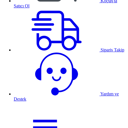
Koçtaş'ta
Satıcı Ol
Sipariş Takip
Yardım ve
Destek