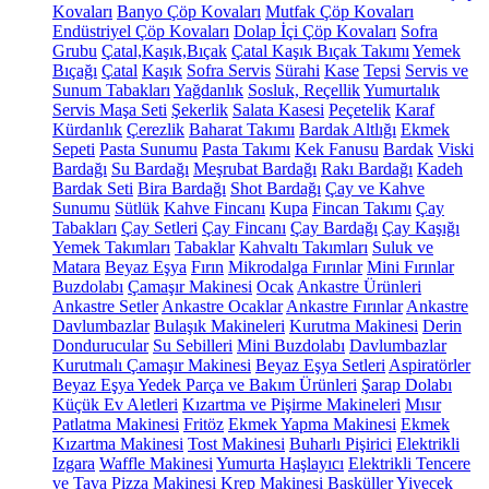
Kovaları
Banyo Çöp Kovaları
Mutfak Çöp Kovaları
Endüstriyel Çöp Kovaları
Dolap İçi Çöp Kovaları
Sofra
Grubu
Çatal,Kaşık,Bıçak
Çatal Kaşık Bıçak Takımı
Yemek
Bıçağı
Çatal
Kaşık
Sofra Servis
Sürahi
Kase
Tepsi
Servis ve
Sunum Tabakları
Yağdanlık
Sosluk, Reçellik
Yumurtalık
Servis Maşa Seti
Şekerlik
Salata Kasesi
Peçetelik
Karaf
Kürdanlık
Çerezlik
Baharat Takımı
Bardak Altlığı
Ekmek
Sepeti
Pasta Sunumu
Pasta Takımı
Kek Fanusu
Bardak
Viski
Bardağı
Su Bardağı
Meşrubat Bardağı
Rakı Bardağı
Kadeh
Bardak Seti
Bira Bardağı
Shot Bardağı
Çay ve Kahve
Sunumu
Sütlük
Kahve Fincanı
Kupa
Fincan Takımı
Çay
Tabakları
Çay Setleri
Çay Fincanı
Çay Bardağı
Çay Kaşığı
Yemek Takımları
Tabaklar
Kahvaltı Takımları
Suluk ve
Matara
Beyaz Eşya
Fırın
Mikrodalga Fırınlar
Mini Fırınlar
Buzdolabı
Çamaşır Makinesi
Ocak
Ankastre Ürünleri
Ankastre Setler
Ankastre Ocaklar
Ankastre Fırınlar
Ankastre
Davlumbazlar
Bulaşık Makineleri
Kurutma Makinesi
Derin
Dondurucular
Su Sebilleri
Mini Buzdolabı
Davlumbazlar
Kurutmalı Çamaşır Makinesi
Beyaz Eşya Setleri
Aspiratörler
Beyaz Eşya Yedek Parça ve Bakım Ürünleri
Şarap Dolabı
Küçük Ev Aletleri
Kızartma ve Pişirme Makineleri
Mısır
Patlatma Makinesi
Fritöz
Ekmek Yapma Makinesi
Ekmek
Kızartma Makinesi
Tost Makinesi
Buharlı Pişirici
Elektrikli
Izgara
Waffle Makinesi
Yumurta Haşlayıcı
Elektrikli Tencere
ve Tava
Pizza Makinesi
Krep Makinesi
Basküller
Yiyecek