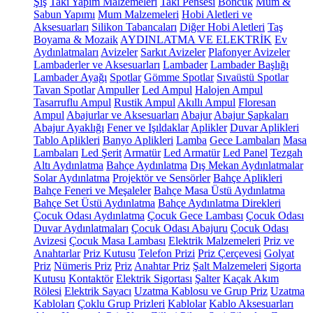
Şiş
Takı Yapım Malzemeleri
Takı Pensesi
Boncuk
Mum &
Sabun Yapımı
Mum Malzemeleri
Hobi Aletleri ve
Aksesuarları
Silikon Tabancaları
Diğer Hobi Aletleri
Taş
Boyama & Mozaik
AYDINLATMA VE ELEKTRİK
Ev
Aydınlatmaları
Avizeler
Sarkıt Avizeler
Plafonyer Avizeler
Lambaderler ve Aksesuarları
Lambader
Lambader Başlığı
Lambader Ayağı
Spotlar
Gömme Spotlar
Sıvaüstü Spotlar
Tavan Spotlar
Ampuller
Led Ampul
Halojen Ampul
Tasarruflu Ampul
Rustik Ampul
Akıllı Ampul
Floresan
Ampul
Abajurlar ve Aksesuarları
Abajur
Abajur Şapkaları
Abajur Ayaklığı
Fener ve Işıldaklar
Aplikler
Duvar Aplikleri
Tablo Aplikleri
Banyo Aplikleri
Lamba
Gece Lambaları
Masa
Lambaları
Led Şerit
Armatür
Led Armatür
Led Panel
Tezgah
Altı Aydınlatma
Bahçe Aydınlatma
Dış Mekan Aydınlatmalar
Solar Aydınlatma
Projektör ve Sensörler
Bahçe Aplikleri
Bahçe Feneri ve Meşaleler
Bahçe Masa Üstü Aydınlatma
Bahçe Set Üstü Aydınlatma
Bahçe Aydınlatma Direkleri
Çocuk Odası Aydınlatma
Çocuk Gece Lambası
Çocuk Odası
Duvar Aydınlatmaları
Çocuk Odası Abajuru
Çocuk Odası
Avizesi
Çocuk Masa Lambası
Elektrik Malzemeleri
Priz ve
Anahtarlar
Priz Kutusu
Telefon Prizi
Priz Çerçevesi
Golyat
Priz
Nümeris Priz
Priz
Anahtar Priz
Şalt Malzemeleri
Sigorta
Kutusu
Kontaktör
Elektrik Sigortası
Şalter
Kaçak Akım
Rölesi
Elektrik Sayacı
Uzatma Kablosu ve Grup Priz
Uzatma
Kabloları
Çoklu Grup Prizleri
Kablolar
Kablo Aksesuarları