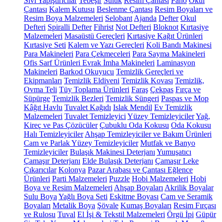
Sıvı Yapıştırıcılar
Tebeşir
Suluk
Resim Çantası
Pano
Okul
Çantası
Kalem Kutusu
Beslenme Çantası
Resim Boyaları ve
Resim Boya Malzemeleri
Selobant
Ajanda
Defter
Okul
Defteri
Spiralli Defter
Fihrist
Not Defteri
Bloknot
Kırtasiye
Malzemeleri
Masaüstü Gereçleri
Kırtasiye Kağıt Ürünleri
Kırtasiye Seti
Kalem ve Yazı Gereçleri
Koli Bandı Makinesi
Para Makineleri
Para Çekmeceleri
Para Sayma Makineleri
Ofis Sarf Ürünleri
Evrak İmha Makineleri
Laminasyon
Makineleri
Barkod Okuyucu
Temizlik Gereçleri ve
Ekipmanları
Temizlik Eldiveni
Temizlik Kovası
Temizlik,
Ovma Teli
Tüy Toplama Ürünleri
Faraş
Çekpas
Fırça ve
Süpürge
Temizlik Bezleri
Temizlik Süngeri
Paspas ve Mop
Kâğıt Havlu
Tuvalet Kağıdı
Islak Mendil
Ev Temizlik
Malzemeleri
Tuvalet Temizleyici
Yüzey Temizleyiciler
Yağ,
Kireç ve Pas Çözücüler
Çubuklu Oda Kokusu
Oda Kokusu
Halı Temizleyiciler
Ahşap Temizleyiciler ve Bakım Ürünleri
Cam ve Parlak Yüzey Temizleyiciler
Mutfak ve Banyo
Temizleyiciler
Bulaşık Makinesi Deterjanı
Yumuşatıcı
Çamaşır Deterjanı
Elde Bulaşık Deterjanı
Çamaşır Leke
Çıkarıcılar
Kolonya
Pazar Arabası ve Çantası
Eğlence
Ürünleri
Parti Malzemeleri
Puzzle
Hobi Malzemeleri
Hobi
Boya ve Resim Malzemeleri
Ahşap Boyaları
Akrilik Boyalar
Sulu Boya
Yağlı Boya Seti
Eskitme Boyası
Cam ve Seramik
Boyaları
Metalik Boya
Şövale
Kumaş Boyaları
Resim Fırçası
ve Rulosu
Tuval
El İşi & Tekstil Malzemeleri
Örgü İpi
Güpür