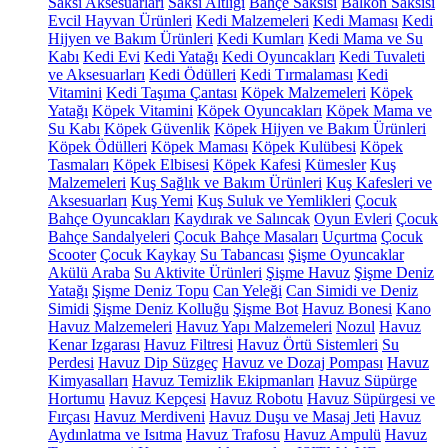
Saksı Aksesuarları
Saksı Altlığı
Bahçe Saksısı
Balkon Saksısı
Evcil Hayvan Ürünleri
Kedi Malzemeleri
Kedi Maması
Kedi
Hijyen ve Bakım Ürünleri
Kedi Kumları
Kedi Mama ve Su
Kabı
Kedi Evi
Kedi Yatağı
Kedi Oyuncakları
Kedi Tuvaleti
ve Aksesuarları
Kedi Ödülleri
Kedi Tırmalaması
Kedi
Vitamini
Kedi Taşıma Çantası
Köpek Malzemeleri
Köpek
Yatağı
Köpek Vitamini
Köpek Oyuncakları
Köpek Mama ve
Su Kabı
Köpek Güvenlik
Köpek Hijyen ve Bakım Ürünleri
Köpek Ödülleri
Köpek Maması
Köpek Kulübesi
Köpek
Tasmaları
Köpek Elbisesi
Köpek Kafesi
Kümesler
Kuş
Malzemeleri
Kuş Sağlık ve Bakım Ürünleri
Kuş Kafesleri ve
Aksesuarları
Kuş Yemi
Kuş Suluk ve Yemlikleri
Çocuk
Bahçe Oyuncakları
Kaydırak ve Salıncak
Oyun Evleri
Çocuk
Bahçe Sandalyeleri
Çocuk Bahçe Masaları
Uçurtma
Çocuk
Scooter
Çocuk Kaykay
Su Tabancası
Şişme Oyuncaklar
Akülü Araba
Su Aktivite Ürünleri
Şişme Havuz
Şişme Deniz
Yatağı
Şişme Deniz Topu
Can Yeleği
Can Simidi ve Deniz
Simidi
Şişme Deniz Kolluğu
Şişme Bot
Havuz Bonesi
Kano
Havuz Malzemeleri
Havuz Yapı Malzemeleri
Nozul
Havuz
Kenar Izgarası
Havuz Filtresi
Havuz Örtü Sistemleri
Su
Perdesi
Havuz Dip Süzgeç
Havuz ve Dozaj Pompası
Havuz
Kimyasalları
Havuz Temizlik Ekipmanları
Havuz Süpürge
Hortumu
Havuz Kepçesi
Havuz Robotu
Havuz Süpürgesi ve
Fırçası
Havuz Merdiveni
Havuz Duşu ve Masaj Jeti
Havuz
Aydınlatma ve Isıtma
Havuz Trafosu
Havuz Ampulü
Havuz