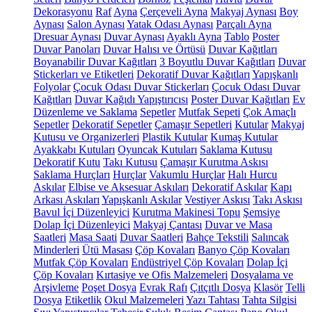
Dekorasyonu
Raf
Ayna
Çerçeveli Ayna
Makyaj Aynası
Boy
Aynası
Salon Aynası
Yatak Odası Aynası
Parçalı Ayna
Dresuar Aynası
Duvar Aynası
Ayaklı Ayna
Tablo
Poster
Duvar Panoları
Duvar Halısı ve Örtüsü
Duvar Kağıtları
Boyanabilir Duvar Kağıtları
3 Boyutlu Duvar Kağıtları
Duvar
Stickerları ve Etiketleri
Dekoratif Duvar Kağıtları
Yapışkanlı
Folyolar
Çocuk Odası Duvar Stickerları
Çocuk Odası Duvar
Kağıtları
Duvar Kağıdı Yapıştırıcısı
Poster Duvar Kağıtları
Ev
Düzenleme ve Saklama
Sepetler
Mutfak Sepeti
Çok Amaçlı
Sepetler
Dekoratif Sepetler
Çamaşır Sepetleri
Kutular
Makyaj
Kutusu ve Organizerleri
Plastik Kutular
Kumaş Kutular
Ayakkabı Kutuları
Oyuncak Kutuları
Saklama Kutusu
Dekoratif Kutu
Takı Kutusu
Çamaşır Kurutma Askısı
Saklama Hurçları
Hurçlar
Vakumlu Hurçlar
Halı Hurcu
Askılar
Elbise ve Aksesuar Askıları
Dekoratif Askılar
Kapı
Arkası Askıları
Yapışkanlı Askılar
Vestiyer Askısı
Takı Askısı
Bavul İçi Düzenleyici
Kurutma Makinesi Topu
Şemsiye
Dolap İçi Düzenleyici
Makyaj Çantası
Duvar ve Masa
Saatleri
Masa Saati
Duvar Saatleri
Bahçe Tekstili
Salıncak
Minderleri
Ütü Masası
Çöp Kovaları
Banyo Çöp Kovaları
Mutfak Çöp Kovaları
Endüstriyel Çöp Kovaları
Dolap İçi
Çöp Kovaları
Kırtasiye ve Ofis Malzemeleri
Dosyalama ve
Arşivleme
Poşet Dosya
Evrak Rafı
Çıtçıtlı Dosya
Klasör
Telli
Dosya
Etiketlik
Okul Malzemeleri
Yazı Tahtası
Tahta Silgisi