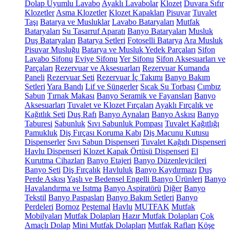
Dolap Uyumlu Lavabo
Ayaklı Lavabolar
Klozet
Duvara Sıfır
Klozetler
Asma Klozetler
Klozet Kapakları
Pisuvar
Tuvalet
Taşı
Batarya ve Musluklar
Lavabo Bataryaları
Mutfak
Bataryaları
Su Tasarruf Aparatı
Banyo Bataryaları
Musluk
Duş Bataryaları
Batarya Setleri
Fotoselli Batarya
Ara Musluk
Pisuvar Musluğu
Batarya ve Musluk Yedek Parçaları
Sifon
Lavabo Sifonu
Eviye Sifonu
Yer Sifonu
Sifon Aksesuarları ve
Parçaları
Rezervuar ve Aksesuarları
Rezervuar Kumanda
Paneli
Rezervuar Seti
Rezervuar İç Takımı
Banyo Bakım
Setleri
Yara Bandı
Lif ve Süngerler
Sıcak Su Torbası
Cımbız
Sabun
Tırnak Makası
Banyo Seramik ve Fayansları
Banyo
Aksesuarları
Tuvalet ve Klozet Fırçaları
Ayaklı Fırçalık ve
Kağıtlık Seti
Duş Rafı
Banyo Aynaları
Banyo Askısı
Banyo
Taburesi
Sabunluk
Sıvı Sabunluk Pompası
Tuvalet Kağıtlığı
Pamukluk
Diş Fırçası Koruma Kabı
Diş Macunu Kutusu
Dispenserler
Sıvı Sabun Dispenseri
Tuvalet Kağıdı Dispenseri
Havlu Dispenseri
Klozet Kapak Örtüsü Dispenseri
El
Kurutma Cihazları
Banyo Etajeri
Banyo Düzenleyicileri
Banyo Seti
Diş Fırçalık
Havluluk
Banyo Kaydırmazı
Duş
Perde Askısı
Yaşlı ve Bedensel Engelli Banyo Ürünleri
Banyo
Havalandırma ve Isıtma
Banyo Aspiratörü
Diğer
Banyo
Tekstil
Banyo Paspasları
Banyo Bakım Setleri
Banyo
Perdeleri
Bornoz
Peştemal
Havlu
MUTFAK
Mutfak
Mobilyaları
Mutfak Dolapları
Hazır Mutfak Dolapları
Çok
Amaçlı Dolap
Mini Mutfak Dolapları
Mutfak Rafları
Köşe