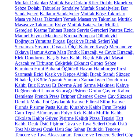
Mutfak Dolapları
Mutfak Boy Dolabı
Kiler Dolabı
Ekmek ve
Sebze Dolabı
Tabureler
Sandalye
Mutfak Sandalyeleri
Bar
Sandalyeleri
Katlanır Sandalyeler
Mutfak Köşe Takımları
Masa ve Masa Takımları
Yemek Masası ve Takımları
Mutfak
Masası ve Takımları
Eviye
Mutfak Bataryaları
Mutfak
Gereçleri
Kesme Tahtası
Rende
Servis Gereçleri
Patates Ezici
Manuel Kıyma Makinesi
Krema Pompası
Dilimleyici
Doğrayıcı
Yumurta Fırçası
Bıçak ve Bıçak Setleri
Yağ
Sıçratmaz
Soyucu, Oyacak
Ölçü Kabı ve Kaşığı
Merdane ve
Oklava
Hamur Açma Matı
Fındık Kıracağı ve Ceviz Kıracağı
Elek
Dondurma Kaşığı
Buz Kalıbı
Bıçak Bileyici Masat
Açacak ve Tirbuşon
Çekirdek Çıkarıcı
Çırpıcı
Sebze
Kurutucu
Huni
Baharat Öğütücü
Havan
Hamburger Presi
Sarımsak Ezici
Kaşık ve Kepçe Altlığı
Bıçak Standı
Süzgeç
Nihale
İçli Köfte Aparatı
Yumurta Zamanlayıcı
Dondurma
Kalıbı
Buz Kovası
Et Dövme Aleti
Sarma Makinesi
Kahve
Değirmenleri
Limon Sıkacağı
Pişirme Grubu
Çay ve Kahve
Demleme
French Press
Dripper
Chemex
Cezve
Çay Süzgeci
Demlik
Moka Pot
Çaydanlık
Kahve Filtresi
Sifon Kahve
Fırında Pişirme
Pasta Kalıbı
Kurabiye Kalıbı
Fırın Tepsisi
Cam Tepsi
Alüminyum Folyo
Kek Kalıbı
Muffin Kalıbı
Çikolata Kalıbı
Güveç
Pişirme Kağıdı
Pizza Tepsisi
Tart
Kalıbı
Ocak Üstü Pişirme
Tava ve Tava Setleri
Ocak Üstü
Tost Makinesi
Ocak Üstü Sac
Sahan
Düdüklü Tencere
Tencere ve Tava Aksesuarları
Tencere ve Tencere Setleri
Çöp