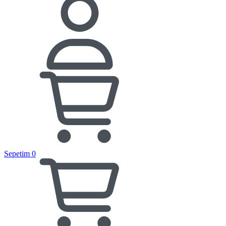
Sepetim
0