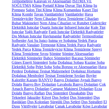
Termometresi
Karavan ve Aksesuarları
ISITMA VE
SOĞUTMA
Klima
Portatif Klima
Duvar Tipi Klima
Isı
Pompası
Salon Tipi Klima
Klima Kumandası
Kaset Tipi
Klima
Kombi
Tavan Vantilatörleri
Vantilatörler
Hava
Temizleyiciler
Nem Cihazları
Hava Temizleme Cihazları
Buhar Makineleri
Nem Alma Cihazları ve Rutubet Gidericiler
Elektrikli Isıtıcılar
Quartz Isıtıcılar
Infrared Isıtıcılar
Kule Tipi
Isıtıcılar
Yağlı Radyatör
Fanlı Isıtıcılar
Elektrikli Radyatörler
Dış Mekan Isıtıcılar
Havlupanlar
Radyatörler
Termosifonlar
Şofbenler
Ani Su Isıtıcı
Isıtma ve Soğutma Yedek Parça
Radyatör Vanaları
Termostat
Klima Yedek Parça
Radyatör
Yedek Parça
Klima Temizleyicisi
Klima Temizleme Spreyi
Klima Temizleme Sıvısı
Şömine
Şömine Aksesuarları
Elektrikli Şömineler
Bahçe Şömineleri
Bacasız Şömineler
Güneş Enerji Sistemleri
Soba
Doğalgaz Sobası
Kuzine Soba
Elektrikli Soba
Pelet Soba
Soba Borusu ve Aksesuarları
Hava
Perdesi
Doğalgaz Tesisat Malzemeleri
Doğalgaz Hortumu
Doğalgaz Menfezleri
Tesisat Temizleme Sıvıları
Boyler
Kalorifer Kazanı
BANYO
Banyo Dolapları
Aynalı Banyo
Dolabı
Banyo Boy Dolapları
Lavabolu Banyo Dolapları
Çok
Amaçlı Banyo Dolapları
Çamaşır Makinesi Dolapları
Ecza
Dolabı
Banyo Rafları
Duş Sistemleri
Duşakabin
Duş
Tekneleri
Jakuziler
Küvet
Duş Setleri
Duş Sistemleri
Duş
Başlıkları
Duş Kolonları
Sürgülü Duş Setleri
Duş Spiralleri
El
Duşu
Vitrifiyeler
Lavabolar
Çanak Lavabolar
Köşe Lavabolar