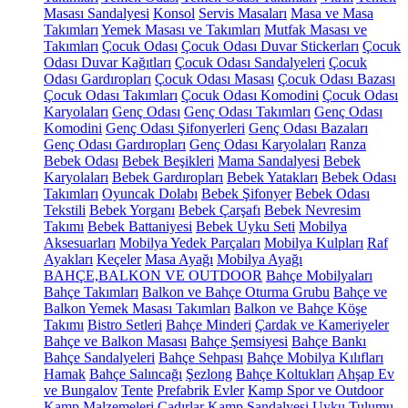
Masası Sandalyesi
Konsol
Servis Masaları
Masa ve Masa
Takımları
Yemek Masası ve Takımları
Mutfak Masası ve
Takımları
Çocuk Odası
Çocuk Odası Duvar Stickerları
Çocuk
Odası Duvar Kağıtları
Çocuk Odası Sandalyeleri
Çocuk
Odası Gardıropları
Çocuk Odası Masası
Çocuk Odası Bazası
Çocuk Odası Takımları
Çocuk Odası Komodini
Çocuk Odası
Karyolaları
Genç Odası
Genç Odası Takımları
Genç Odası
Komodini
Genç Odası Şifonyerleri
Genç Odası Bazaları
Genç Odası Gardıropları
Genç Odası Karyolaları
Ranza
Bebek Odası
Bebek Beşikleri
Mama Sandalyesi
Bebek
Karyolaları
Bebek Gardıropları
Bebek Yatakları
Bebek Odası
Takımları
Oyuncak Dolabı
Bebek Şifonyer
Bebek Odası
Tekstili
Bebek Yorganı
Bebek Çarşafı
Bebek Nevresim
Takımı
Bebek Battaniyesi
Bebek Uyku Seti
Mobilya
Aksesuarları
Mobilya Yedek Parçaları
Mobilya Kulpları
Raf
Ayakları
Keçeler
Masa Ayağı
Mobilya Ayağı
BAHÇE,BALKON VE OUTDOOR
Bahçe Mobilyaları
Bahçe Takımları
Balkon ve Bahçe Oturma Grubu
Bahçe ve
Balkon Yemek Masası Takımları
Balkon ve Bahçe Köşe
Takımı
Bistro Setleri
Bahçe Minderi
Çardak ve Kameriyeler
Bahçe ve Balkon Masası
Bahçe Şemsiyesi
Bahçe Bankı
Bahçe Sandalyeleri
Bahçe Sehpası
Bahçe Mobilya Kılıfları
Hamak
Bahçe Salıncağı
Şezlong
Bahçe Koltukları
Ahşap Ev
ve Bungalov
Tente
Prefabrik Evler
Kamp Spor ve Outdoor
Kamp Malzemeleri
Çadırlar
Kamp Sandalyesi
Uyku Tulumu