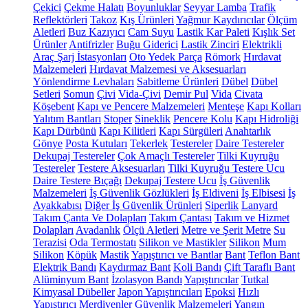
Çekici
Çekme Halatı
Boyunluklar
Seyyar Lamba
Trafik
Reflektörleri
Takoz
Kış Ürünleri
Yağmur Kaydırıcılar
Ölçüm
Aletleri
Buz Kazıyıcı
Cam Suyu
Lastik Kar Paleti
Kışlık Set
Ürünler
Antifrizler
Buğu Giderici
Lastik Zinciri
Elektrikli
Araç Şarj İstasyonları
Oto Yedek Parça
Römork
Hırdavat
Malzemeleri
Hırdavat Malzemesi ve Aksesuarları
Yönlendirme Levhaları
Sabitleme Ürünleri
Dübel
Dübel
Setleri
Somun
Çivi
Vida-Çivi
Demir Pul
Vida
Civata
Köşebent
Kapı ve Pencere Malzemeleri
Menteşe
Kapı Kolları
Yalıtım Bantları
Stoper
Sineklik
Pencere Kolu
Kapı Hidroliği
Kapı Dürbünü
Kapı Kilitleri
Kapı Sürgüleri
Anahtarlık
Gönye
Posta Kutuları
Tekerlek
Testereler
Daire Testereler
Dekupaj Testereler
Çok Amaçlı Testereler
Tilki Kuyruğu
Testereler
Testere Aksesuarları
Tilki Kuyruğu Testere Ucu
Daire Testere Bıçağı
Dekupaj Testere Ucu
İş Güvenlik
Malzemeleri
İş Güvenlik Gözlükleri
İş Eldiveni
İş Elbisesi
İş
Ayakkabısı
Diğer İş Güvenlik Ürünleri
Siperlik
Lanyard
Takım Çanta Ve Dolapları
Takım Çantası
Takım ve Hizmet
Dolapları
Avadanlık
Ölçü Aletleri
Metre ve Şerit Metre
Su
Terazisi
Oda Termostatı
Silikon ve Mastikler
Silikon
Mum
Silikon
Köpük
Mastik
Yapıştırıcı ve Bantlar
Bant
Teflon Bant
Elektrik Bandı
Kaydırmaz Bant
Koli Bandı
Çift Taraflı Bant
Alüminyum Bant
İzolasyon Bandı
Yapıştırıcılar
Tutkal
Kimyasal Dübeller
Japon Yapıştırıcıları
Epoksi
Hızlı
Yapıştırıcı
Merdivenler
Güvenlik Malzemeleri
Yangın