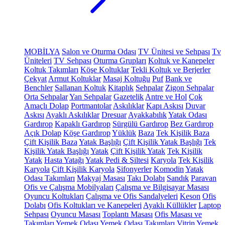
MOBİLYA
Salon ve Oturma Odası
TV Ünitesi ve Sehpası
Tv
Üniteleri
TV Sehpası
Oturma Grupları
Koltuk ve Kanepeler
Koltuk Takımları
Köşe Koltuklar
Tekli Koltuk ve Berjerler
Çekyat
Armut Koltuklar
Masaj Koltuğu
Puf
Bank ve
Benchler
Sallanan Koltuk
Kitaplık
Sehpalar
Zigon Sehpalar
Orta Sehpalar
Yan Sehpalar
Gazetelik
Antre ve Hol
Çok
Amaçlı Dolap
Portmantolar
Askılıklar
Kapı Askısı
Duvar
Askısı
Ayaklı Askılıklar
Dresuar
Ayakkabılık
Yatak Odası
Gardırop
Kapaklı Gardırop
Sürgülü Gardırop
Bez Gardırop
Açık Dolap
Köşe Gardırop
Yüklük
Baza
Tek Kişilik Baza
Çift Kişilik Baza
Yatak Başlığı
Çift Kişilik Yatak Başlığı
Tek
Kişilik Yatak Başlığı
Yatak
Çift Kişilik Yatak
Tek Kişilik
Yatak
Hasta Yatağı
Yatak Pedi & Şiltesi
Karyola
Tek Kişilik
Karyola
Çift Kişilik Karyola
Şifonyerler
Komodin
Yatak
Odası Takımları
Makyaj Masası
Takı Dolabı
Sandık
Paravan
Ofis ve Çalışma Mobilyaları
Çalışma ve Bilgisayar Masası
Oyuncu Koltukları
Çalışma ve Ofis Sandalyeleri
Keson
Ofis
Dolabı
Ofis Koltukları ve Kanepeleri
Ayaklı Küllükler
Laptop
Sehpası
Oyuncu Masası
Toplantı Masası
Ofis Masası ve
Takımları
Yemek Odası
Yemek Odası Takımları
Vitrin
Yemek