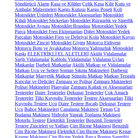
Söndürücü
Alarm
Kasa ve Kilitler
Çelik Kasa
Kilit
Kutu ve
Ambalaj Malzemeleri
Kargo Kutusu
Kargo Poşeti
Koli
Motosiklet Ürünleri
Motorsiklet Aksesuarları
Motosiklet
Kilidi
Motosiklet Stickerları
Motosiklet Rüzgarlık ve Siperlik
Motosiklet Aynası
Motosiklet Brandası
Motorsiklet Yedek
Parça
Motosiklet Fren Ekipmanları
Diğer Motosiklet Yedek
Parçaları
Motosiklet Fren ve Debriyaj Kolu
Motosiklet Kayışı
Motosiklet Zinciri
Motosiklet Giyim
Motorcu Eldiveni
Motorcu Botu ve Ayakkabısı
Motorcu Yağmurluk
Motosiklet
Kaskı
ELEKTRİKLİ EL ALETLERİ
Akülü Vidalamalar
Şarjlı Vidalamalar
Kablolu Vidalamalar
Vidalama Uçları
Matkaplar
Darbeli Matkaplar
Akülü Matkap ve Vidalamalar
Matkap Ucu ve Setleri
Somun Sıkma Makineleri
Darbesiz
Matkaplar
Manyetik Matkap
Sütunlu Matkap
Matkap Tezgahı
Kırıcılar ve Deliciler
Zımpara ve Polisaj
Zımpara Makineleri
Polisaj Makineleri
Planyalar
Zımpara Kağıdı ve Aksesuarları
Testereler
Daire Testereler
Dekupaj Testereler
Çok Amaçlı
Testereler
Tilki Kuyruğu Testereler
Testere Aksesuarları
Tilki
Kuyruğu Testere Ucu
Daire Testere Bıçağı
Dekupaj Testere
Ucu
Bahçe Makineleri
Çapalama Makinesi
Tırpan
Çit
Budama Makinesi
Hidrofor
Yaprak Toplama Makinesi
Motorlu Testere
Elektrikli Testereler
Benzinli Testereler
Testere Zincirleri ve Yağları
Çim Biçme Makinesi
Benzinli
Çim Biçme Makinesi
Elektrikli Çim Biçme Makinesi
Kenar
Kesme Makinesi
Çim Biçme Yedek Parça
Pompa
Santrifüj