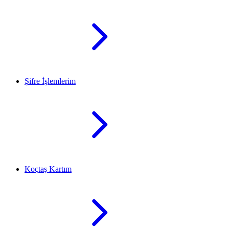
Şifre İşlemlerim
Koçtaş Kartım