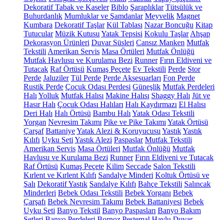
Dekoratif Tabak ve Kaseler
Biblo
Şaraplıklar
Tütsülük ve
Buhurdanlık
Mumluklar ve Şamdanlar
Meyvelik
Magnet
Kumbara
Dekoratif Taşlar
Kül Tablası
Nazar Boncuğu
Kitap
Tutucular
Müzik Kutusu
Yatak Tepsisi
Kokulu Taşlar
Ahşap
Dekorasyon Ürünleri
Duvar Süsleri
Cansız Manken
Mutfak
Tekstili
Amerikan Servis
Masa Örtüleri
Mutfak Önlüğü
Mutfak Havlusu ve Kurulama Bezi
Runner
Fırın Eldiveni ve
Tutacak
Raf Örtüsü
Kumaş Peçete
Ev Tekstili
Perde
Stor
Perde
Jaluziler
Tül Perde
Perde Aksesuarları
Fon Perde
Rustik Perde
Çocuk Odası Perdesi
Güneşlik
Mutfak Perdeleri
Halı
Yolluk
Mutfak Halısı
Makine Halısı
Shaggy Halı
Jüt ve
Hasır Halı
Çocuk Odası Halıları
Halı Kaydırmazı
El Halısı
Deri Halı
Halı Örtüsü
Bambu Halı
Yatak Odası Tekstili
Yorgan
Nevresim Takımı
Pike ve Pike Takımı
Yatak Örtüsü
Çarşaf
Battaniye
Yatak Alezi & Koruyucusu
Yastık
Yastık
Kılıfı
Uyku Seti
Yastık Alezi
Paspaslar
Mutfak Tekstili
Amerikan Servis
Masa Örtüleri
Mutfak Önlüğü
Mutfak
Havlusu ve Kurulama Bezi
Runner
Fırın Eldiveni ve Tutacak
Raf Örtüsü
Kumaş Peçete
Kilim
Seccade
Salon Tekstili
Kırlent ve Kırlent Kılıfı
Sandalye Minderi
Koltuk Örtüsü ve
Şalı
Dekoratif Yastık
Sandalye Kılıfı
Bahçe Tekstili
Salıncak
Minderleri
Bebek Odası Tekstili
Bebek Yorganı
Bebek
Çarşafı
Bebek Nevresim Takımı
Bebek Battaniyesi
Bebek
Uyku Seti
Banyo Tekstil
Banyo Paspasları
Banyo Bakım
Setleri
Banyo Perdeleri
Bornoz
Peştemal
Havlu
Duvar