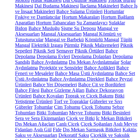
Motoru
Hasat Makinesi
Dal Öğütme Makinesi
Toprak Burgu
Makinesi
Dal Budama Makinesi
İlaçlama Makineleri
Bahçe İş
ve İnşaat Makineleri
Bahçe Sulama Ürünleri
Hortumlar
Fıskiye ve Damlatıcılar
Hortum Makaraları
Hortum Bağlantı
Aparatları
Hortum Tabancaları
Su Zamanlayıcı
Sulaklar
Bidon
Bahçe Musluğu
Şişme Su Deposu
Mangal ve
Aksesuarları
Mangal Aksesuarları
Mangal Kömürü ve
Tutuşturucular
Mangal ve Barbekü
Kömürlü Mangal
Tüplü
Mangal
Elektrikli Izgara
Pürmüz
Piknik Malzemeleri
Piknik
Sepetleri
Piknik Seti
Semaver
Piknik Örtüleri
Bahçe
Depolama
Depolama Evleri
Depolama Dolapları
Depolama
Sandığı
Bahçe Aydınlatma
Dış Mekan Aydınlatmalar
Solar
Aydınlatma
Projektör ve Sensörler
Bahçe Aplikleri
Bahçe
Feneri ve Meşaleler
Bahçe Masa Üstü Aydınlatma
Bahçe Set
Üstü Aydınlatma
Bahçe Aydınlatma Direkleri
Bahçe Peyzaj
Ürünleri
Bahçe Yer Döşemeleri
Bahçe Çit ve Bordürleri
Bahçe Filesi
Bahçe Gizleme Ağları
Bahçe Dekorasyon
Ürünleri
Bahçe Kovaları
Toprak ve Çiçek Bakımı
Bitki
Yetiştirme Ürünleri
Torf ve Topraklar
Gübreler ve Sıvı
Gübreler
Tohumlar
Çim Tohumu
Çiçek Tohumu
Sebze
Tohumları
Bitki Tohumları
Meyve Tohumu
Bitki Besinleri
Sera ve Sera Ekipmanları
Çiçek ve Bitki
İç Mekan Bitkileri
Dış Mekan Ağaçları
Canlı Çiçek
Çiçek Soğanları
Aşılı Meyve
Fidanları
Aşılı Gül
Fide
Dış Mekan Sarmaşık Bitkileri
Kaktüs
Saksı ve Aksesuarları
Dekoratif Saksı
Çiçeklik ve Saksılık