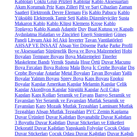
Kabloları
Çoklu Grup Prizleri
Kablolar
Kablo Aksesuarları
Akım Korumalı Priz
Kapı Zilleri
Pil ve Şarj Cihazları
Zaman
Saatleri
Elektronik Devre Elemanı
Fiş
Kablo Pabucu
Kablo
Yüksüğü
Elektronik Tamir Seti
Kablo Düzenleyiciler
Susta
Makaron Kablo
Kablo Klipsi
Klemens
Kroşe
Kablo
Toplayıcı
Kablo Kanalı
Adaptör
Duy
Buat Kutusu ve Kapağı
Aydınlatma Halatları ve Zincirleri
Enerji Sistemleri
Güneş
Paneli
Lityum Akü
Jel Akü
İnverter
Tavan Vantilatörleri
AHŞAP VE İNŞAAT
Ahşap Yer Döşeme
Parke
Parke Profil
ve Aksesuarları
Süpürgelik
Boya ve Boya Malzemeleri
Hobi
Boyaları
Tempare Boyası
Boya Malzemeleri
Tinerler
Maskeleme Bandı
Vernik
Spatula
Hışır Örtü
Duvar Macunu
Boya Fırçaları
Boya Rulosu
Mala
Boya
İç Cephe Boyalar
Dış
Cephe Boyalar
Astarlar
Metal Boyaları
Tavan Boyaları
Yağlı
Boyalar
Yalıtım Boyası
Sprey Boya
Kapı Boyası
Epoksi
Boyalar
Kapılar
Amerikan Kapılar
Melamin Kapılar
Çelik
Kapılar
Akordiyon Kapılar
Sürgülü Kapılar
Acil Çıkış
Kapıları
Kapı Kolları
Seramik ve Fayans
Banyo Seramik ve
Fayansları
Yer Seramik ve Fayansları
Mutfak Seramik ve
Fayansları
Karo
Mozaik
Mutfak Tezgahları
Laminant Mutfak
Tezgahları
Ahşap Mutfak Tezgahları
PVC Zemin Kaplama
Duvar Ürünleri
Duvar Kağıtları
Boyanabilir Duvar Kağıtları
3 Boyutlu Duvar Kağıtları
Duvar Stickerları ve Etiketleri
Dekoratif Duvar Kağıtları
Yapışkanlı Folyolar
Çocuk Odası
Duvar Stickerları
Çocuk Odası Duvar Kağıtları
Duvar Kağıdı