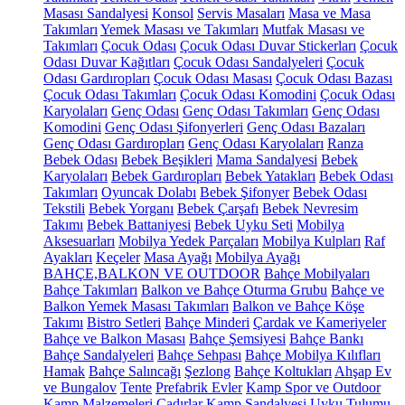
Masası Sandalyesi
Konsol
Servis Masaları
Masa ve Masa
Takımları
Yemek Masası ve Takımları
Mutfak Masası ve
Takımları
Çocuk Odası
Çocuk Odası Duvar Stickerları
Çocuk
Odası Duvar Kağıtları
Çocuk Odası Sandalyeleri
Çocuk
Odası Gardıropları
Çocuk Odası Masası
Çocuk Odası Bazası
Çocuk Odası Takımları
Çocuk Odası Komodini
Çocuk Odası
Karyolaları
Genç Odası
Genç Odası Takımları
Genç Odası
Komodini
Genç Odası Şifonyerleri
Genç Odası Bazaları
Genç Odası Gardıropları
Genç Odası Karyolaları
Ranza
Bebek Odası
Bebek Beşikleri
Mama Sandalyesi
Bebek
Karyolaları
Bebek Gardıropları
Bebek Yatakları
Bebek Odası
Takımları
Oyuncak Dolabı
Bebek Şifonyer
Bebek Odası
Tekstili
Bebek Yorganı
Bebek Çarşafı
Bebek Nevresim
Takımı
Bebek Battaniyesi
Bebek Uyku Seti
Mobilya
Aksesuarları
Mobilya Yedek Parçaları
Mobilya Kulpları
Raf
Ayakları
Keçeler
Masa Ayağı
Mobilya Ayağı
BAHÇE,BALKON VE OUTDOOR
Bahçe Mobilyaları
Bahçe Takımları
Balkon ve Bahçe Oturma Grubu
Bahçe ve
Balkon Yemek Masası Takımları
Balkon ve Bahçe Köşe
Takımı
Bistro Setleri
Bahçe Minderi
Çardak ve Kameriyeler
Bahçe ve Balkon Masası
Bahçe Şemsiyesi
Bahçe Bankı
Bahçe Sandalyeleri
Bahçe Sehpası
Bahçe Mobilya Kılıfları
Hamak
Bahçe Salıncağı
Şezlong
Bahçe Koltukları
Ahşap Ev
ve Bungalov
Tente
Prefabrik Evler
Kamp Spor ve Outdoor
Kamp Malzemeleri
Çadırlar
Kamp Sandalyesi
Uyku Tulumu