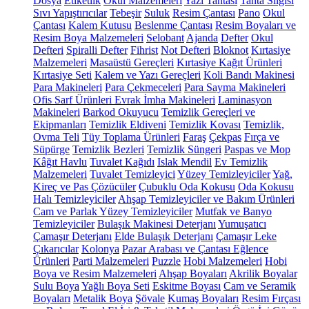
Dosya
Etiketlik
Okul Malzemeleri
Yazı Tahtası
Tahta Silgisi
Sıvı Yapıştırıcılar
Tebeşir
Suluk
Resim Çantası
Pano
Okul
Çantası
Kalem Kutusu
Beslenme Çantası
Resim Boyaları ve
Resim Boya Malzemeleri
Selobant
Ajanda
Defter
Okul
Defteri
Spiralli Defter
Fihrist
Not Defteri
Bloknot
Kırtasiye
Malzemeleri
Masaüstü Gereçleri
Kırtasiye Kağıt Ürünleri
Kırtasiye Seti
Kalem ve Yazı Gereçleri
Koli Bandı Makinesi
Para Makineleri
Para Çekmeceleri
Para Sayma Makineleri
Ofis Sarf Ürünleri
Evrak İmha Makineleri
Laminasyon
Makineleri
Barkod Okuyucu
Temizlik Gereçleri ve
Ekipmanları
Temizlik Eldiveni
Temizlik Kovası
Temizlik,
Ovma Teli
Tüy Toplama Ürünleri
Faraş
Çekpas
Fırça ve
Süpürge
Temizlik Bezleri
Temizlik Süngeri
Paspas ve Mop
Kâğıt Havlu
Tuvalet Kağıdı
Islak Mendil
Ev Temizlik
Malzemeleri
Tuvalet Temizleyici
Yüzey Temizleyiciler
Yağ,
Kireç ve Pas Çözücüler
Çubuklu Oda Kokusu
Oda Kokusu
Halı Temizleyiciler
Ahşap Temizleyiciler ve Bakım Ürünleri
Cam ve Parlak Yüzey Temizleyiciler
Mutfak ve Banyo
Temizleyiciler
Bulaşık Makinesi Deterjanı
Yumuşatıcı
Çamaşır Deterjanı
Elde Bulaşık Deterjanı
Çamaşır Leke
Çıkarıcılar
Kolonya
Pazar Arabası ve Çantası
Eğlence
Ürünleri
Parti Malzemeleri
Puzzle
Hobi Malzemeleri
Hobi
Boya ve Resim Malzemeleri
Ahşap Boyaları
Akrilik Boyalar
Sulu Boya
Yağlı Boya Seti
Eskitme Boyası
Cam ve Seramik
Boyaları
Metalik Boya
Şövale
Kumaş Boyaları
Resim Fırçası