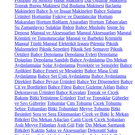
Pompası
Su Motoru
Hasat Makinesi
Dal Öğütme Makinesi
Toprak Burgu Makinesi
Dal Budama Makinesi
İlaçlama
Makineleri
Bahçe İş ve İnşaat Makineleri
Bahçe Sulama
Ürünleri
Hortumlar
Fıskiye ve Damlatıcılar
Hortum
Makaraları
Hortum Bağlantı Aparatları
Hortum Tabancaları
Su Zamanlayıcı
Sulaklar
Bidon
Bahçe Musluğu
Şişme Su
Deposu
Mangal ve Aksesuarları
Mangal Aksesuarları
Mangal
Kömürü ve Tutuşturucular
Mangal ve Barbekü
Kömürlü
Mangal
Tüplü Mangal
Elektrikli Izgara
Pürmüz
Piknik
Malzemeleri
Piknik Sepetleri
Piknik Seti
Semaver
Piknik
Örtüleri
Bahçe Depolama
Depolama Evleri
Depolama
Dolapları
Depolama Sandığı
Bahçe Aydınlatma
Dış Mekan
Aydınlatmalar
Solar Aydınlatma
Projektör ve Sensörler
Bahçe
Aplikleri
Bahçe Feneri ve Meşaleler
Bahçe Masa Üstü
Aydınlatma
Bahçe Set Üstü Aydınlatma
Bahçe Aydınlatma
Direkleri
Bahçe Peyzaj Ürünleri
Bahçe Yer Döşemeleri
Bahçe
Çit ve Bordürleri
Bahçe Filesi
Bahçe Gizleme Ağları
Bahçe
Dekorasyon Ürünleri
Bahçe Kovaları
Toprak ve Çiçek
Bakımı
Bitki Yetiştirme Ürünleri
Torf ve Topraklar
Gübreler
ve Sıvı Gübreler
Tohumlar
Çim Tohumu
Çiçek Tohumu
Sebze Tohumları
Bitki Tohumları
Meyve Tohumu
Bitki
Besinleri
Sera ve Sera Ekipmanları
Çiçek ve Bitki
İç Mekan
Bitkileri
Dış Mekan Ağaçları
Canlı Çiçek
Çiçek Soğanları
Aşılı Meyve Fidanları
Aşılı Gül
Fide
Dış Mekan Sarmaşık
Bitkileri
Kaktüs
Saksı ve Aksesuarları
Dekoratif Saksı