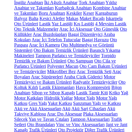
İngiliz Anahtarı
İki Ağızlı Anahtar
Tork Anahtarı
Yıldız
Anahtar ve Takımları
Kurbağcık Anahtarı
Kombine Anahtar
ve Takımları
Boru Anahtarı
Keskiler
Keser
Kargaburun
Balyoz
Balta
Kesici Aletler
Makas
Maket Bıçağı
Iskarpela
Oto Ürünleri
Lastik
Yaz Lastiği
Kış Lastiği
4 Mevsim Lastik
Oto Teknik Malzemeler
Araç İçi Aksesuar
Oto Güneşlik
Oto
Küllükler
Araç Buzdolapları
Bagaj Düzenleyici
Araba
Kokuları
Araç İçi Telefon Tutucular
Bagaj Havuzu
Oto
Paspası
Araç İçi Kamera
Oto Multimedya ve Görüntü
Sistemleri
Oto Bakım Temizlik Ürünleri
Basınçlı Yıkama
Makineleri
Tampon Parlatıcı ve Temizleyiciler
Torpido
Temizlik ve Bakım Ürünleri
Oto Şampuan
Oto Cila ve
Parlatıcı Ürünleri
Polyester Macun
Oto Cam Bakım Ürünleri
ve Temizleyiciler
Mikrofiber Bez
Araç Temizlik Seti
Araç
Boyaları
Araç Süpürgeleri
Araba Çizik Giderici
Motor
Temizleyici ve Bakım Ürünleri
Radyatör Temizleyiciler
Oto
Koltuk Kılıfı
Lastik Ekipmanları
Hava Kompresörü
Bijon
Anahtarı
Sibop ve Sibop Kapağı
Lastik Tamir Kiti
Kriko
Yağ
Motor Katkıları
Hidrolik Yağlar
Motor Yağı
Motor Yağı
Katkısı
Gres Yağı
Yakıt Katkısı
Şanzıman Yağı ve Katkısı
Akü ve Akü Aksesuarları
Akü
Akü Şarj Cihazları
Akü
Takviye Kablosu
Araç Dış Aksesuar
Plaka Aksesuarları
Silecek
Yan ve Tavan Çıtaları
Tampon Aksesuarları
Trafik
Setleri
Oto Brandaları
Vinç ve Vinç Aksesuarları
Jant ve Jant
Kapağı
Trafik Ürünleri
Oto Projektör
Diğer Trafik Ürünleri