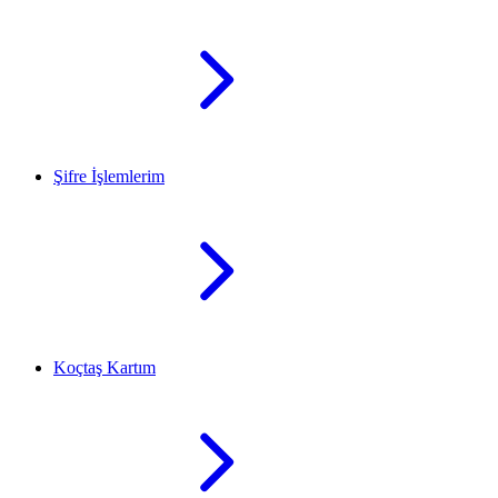
Şifre İşlemlerim
Koçtaş Kartım