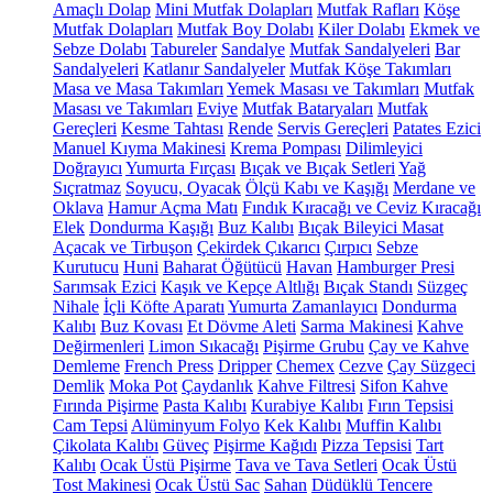
Amaçlı Dolap
Mini Mutfak Dolapları
Mutfak Rafları
Köşe
Mutfak Dolapları
Mutfak Boy Dolabı
Kiler Dolabı
Ekmek ve
Sebze Dolabı
Tabureler
Sandalye
Mutfak Sandalyeleri
Bar
Sandalyeleri
Katlanır Sandalyeler
Mutfak Köşe Takımları
Masa ve Masa Takımları
Yemek Masası ve Takımları
Mutfak
Masası ve Takımları
Eviye
Mutfak Bataryaları
Mutfak
Gereçleri
Kesme Tahtası
Rende
Servis Gereçleri
Patates Ezici
Manuel Kıyma Makinesi
Krema Pompası
Dilimleyici
Doğrayıcı
Yumurta Fırçası
Bıçak ve Bıçak Setleri
Yağ
Sıçratmaz
Soyucu, Oyacak
Ölçü Kabı ve Kaşığı
Merdane ve
Oklava
Hamur Açma Matı
Fındık Kıracağı ve Ceviz Kıracağı
Elek
Dondurma Kaşığı
Buz Kalıbı
Bıçak Bileyici Masat
Açacak ve Tirbuşon
Çekirdek Çıkarıcı
Çırpıcı
Sebze
Kurutucu
Huni
Baharat Öğütücü
Havan
Hamburger Presi
Sarımsak Ezici
Kaşık ve Kepçe Altlığı
Bıçak Standı
Süzgeç
Nihale
İçli Köfte Aparatı
Yumurta Zamanlayıcı
Dondurma
Kalıbı
Buz Kovası
Et Dövme Aleti
Sarma Makinesi
Kahve
Değirmenleri
Limon Sıkacağı
Pişirme Grubu
Çay ve Kahve
Demleme
French Press
Dripper
Chemex
Cezve
Çay Süzgeci
Demlik
Moka Pot
Çaydanlık
Kahve Filtresi
Sifon Kahve
Fırında Pişirme
Pasta Kalıbı
Kurabiye Kalıbı
Fırın Tepsisi
Cam Tepsi
Alüminyum Folyo
Kek Kalıbı
Muffin Kalıbı
Çikolata Kalıbı
Güveç
Pişirme Kağıdı
Pizza Tepsisi
Tart
Kalıbı
Ocak Üstü Pişirme
Tava ve Tava Setleri
Ocak Üstü
Tost Makinesi
Ocak Üstü Sac
Sahan
Düdüklü Tencere