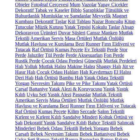
Objeler
Fotoğraf Çerçevesi
Mum
Vazolar
Yapay Çiçekler
Dekoratif Tabak ve Kaseler
Biblo
Şaraplıklar
Tütsülük ve
Buhurdanlık
Mumluklar ve Şamdanlar
Meyvelik
Magnet
Kumbara
Dekoratif Taşlar
Kül Tablası
Nazar Boncuğu
Kitap
Tutucular
Müzik Kutusu
Yatak Tepsisi
Kokulu Taşlar
Ahşap
Dekorasyon Ürünleri
Duvar Süsleri
Cansız Manken
Mutfak
Tekstili
Amerikan Servis
Masa Örtüleri
Mutfak Önlüğü
Mutfak Havlusu ve Kurulama Bezi
Runner
Fırın Eldiveni ve
Tutacak
Raf Örtüsü
Kumaş Peçete
Ev Tekstili
Perde
Stor
Perde
Jaluziler
Tül Perde
Perde Aksesuarları
Fon Perde
Rustik Perde
Çocuk Odası Perdesi
Güneşlik
Mutfak Perdeleri
Halı
Yolluk
Mutfak Halısı
Makine Halısı
Shaggy Halı
Jüt ve
Hasır Halı
Çocuk Odası Halıları
Halı Kaydırmazı
El Halısı
Deri Halı
Halı Örtüsü
Bambu Halı
Yatak Odası Tekstili
Yorgan
Nevresim Takımı
Pike ve Pike Takımı
Yatak Örtüsü
Çarşaf
Battaniye
Yatak Alezi & Koruyucusu
Yastık
Yastık
Kılıfı
Uyku Seti
Yastık Alezi
Paspaslar
Mutfak Tekstili
Amerikan Servis
Masa Örtüleri
Mutfak Önlüğü
Mutfak
Havlusu ve Kurulama Bezi
Runner
Fırın Eldiveni ve Tutacak
Raf Örtüsü
Kumaş Peçete
Kilim
Seccade
Salon Tekstili
Kırlent ve Kırlent Kılıfı
Sandalye Minderi
Koltuk Örtüsü ve
Şalı
Dekoratif Yastık
Sandalye Kılıfı
Bahçe Tekstili
Salıncak
Minderleri
Bebek Odası Tekstili
Bebek Yorganı
Bebek
Çarşafı
Bebek Nevresim Takımı
Bebek Battaniyesi
Bebek
Uyku Seti
Banyo Tekstil
Banyo Paspasları
Banyo Bakım