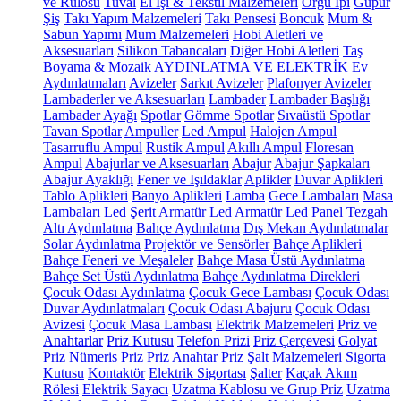
ve Rulosu
Tuval
El İşi & Tekstil Malzemeleri
Örgü İpi
Güpür
Şiş
Takı Yapım Malzemeleri
Takı Pensesi
Boncuk
Mum &
Sabun Yapımı
Mum Malzemeleri
Hobi Aletleri ve
Aksesuarları
Silikon Tabancaları
Diğer Hobi Aletleri
Taş
Boyama & Mozaik
AYDINLATMA VE ELEKTRİK
Ev
Aydınlatmaları
Avizeler
Sarkıt Avizeler
Plafonyer Avizeler
Lambaderler ve Aksesuarları
Lambader
Lambader Başlığı
Lambader Ayağı
Spotlar
Gömme Spotlar
Sıvaüstü Spotlar
Tavan Spotlar
Ampuller
Led Ampul
Halojen Ampul
Tasarruflu Ampul
Rustik Ampul
Akıllı Ampul
Floresan
Ampul
Abajurlar ve Aksesuarları
Abajur
Abajur Şapkaları
Abajur Ayaklığı
Fener ve Işıldaklar
Aplikler
Duvar Aplikleri
Tablo Aplikleri
Banyo Aplikleri
Lamba
Gece Lambaları
Masa
Lambaları
Led Şerit
Armatür
Led Armatür
Led Panel
Tezgah
Altı Aydınlatma
Bahçe Aydınlatma
Dış Mekan Aydınlatmalar
Solar Aydınlatma
Projektör ve Sensörler
Bahçe Aplikleri
Bahçe Feneri ve Meşaleler
Bahçe Masa Üstü Aydınlatma
Bahçe Set Üstü Aydınlatma
Bahçe Aydınlatma Direkleri
Çocuk Odası Aydınlatma
Çocuk Gece Lambası
Çocuk Odası
Duvar Aydınlatmaları
Çocuk Odası Abajuru
Çocuk Odası
Avizesi
Çocuk Masa Lambası
Elektrik Malzemeleri
Priz ve
Anahtarlar
Priz Kutusu
Telefon Prizi
Priz Çerçevesi
Golyat
Priz
Nümeris Priz
Priz
Anahtar Priz
Şalt Malzemeleri
Sigorta
Kutusu
Kontaktör
Elektrik Sigortası
Şalter
Kaçak Akım
Rölesi
Elektrik Sayacı
Uzatma Kablosu ve Grup Priz
Uzatma