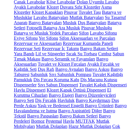
Çanak Lavabolar
Köşe Lavabolar
Dolap Uyumlu Lavabo
Ayaklı Lavabolar
Klozet
Duvara Sıfır Klozetler
Asma
Klozetler
Klozet Kapakları
Pisuvar
Tuvalet Taşı
Batarya ve
Musluklar
Lavabo Bataryaları
Mutfak Bataryaları
Su Tasarruf
Aparatı
Banyo Bataryaları
Musluk
Duş Bataryaları
Batarya
Setleri
Fotoselli Batarya
Ara Musluk
Pisuvar Musluğu
Batarya ve Musluk Yedek Parçaları
Sifon
Lavabo Sifonu
Eviye Sifonu
Yer Sifonu
Sifon Aksesuarları ve Parçaları
Rezervuar ve Aksesuarları
Rezervuar Kumanda Paneli
Rezervuar Seti
Rezervuar İç Takımı
Banyo Bakım Setleri
Yara Bandı
Lif ve Süngerler
Sıcak Su Torbası
Cımbız
Sabun
Tırnak Makası
Banyo Seramik ve Fayansları
Banyo
Aksesuarları
Tuvalet ve Klozet Fırçaları
Ayaklı Fırçalık ve
Kağıtlık Seti
Duş Rafı
Banyo Aynaları
Banyo Askısı
Banyo
Taburesi
Sabunluk
Sıvı Sabunluk Pompası
Tuvalet Kağıtlığı
Pamukluk
Diş Fırçası Koruma Kabı
Diş Macunu Kutusu
Dispenserler
Sıvı Sabun Dispenseri
Tuvalet Kağıdı Dispenseri
Havlu Dispenseri
Klozet Kapak Örtüsü Dispenseri
El
Kurutma Cihazları
Banyo Etajeri
Banyo Düzenleyicileri
Banyo Seti
Diş Fırçalık
Havluluk
Banyo Kaydırmazı
Duş
Perde Askısı
Yaşlı ve Bedensel Engelli Banyo Ürünleri
Banyo
Havalandırma ve Isıtma
Banyo Aspiratörü
Diğer
Banyo
Tekstil
Banyo Paspasları
Banyo Bakım Setleri
Banyo
Perdeleri
Bornoz
Peştemal
Havlu
MUTFAK
Mutfak
Mobilyaları
Mutfak Dolapları
Hazır Mutfak Dolapları
Çok