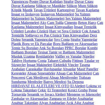
Yapıştırıcısı
Poster Duvar Kağıtları
Strafor
Duvar Çıtası
Duvar Kaplama
Silikon ve Mastikler
Silikon
Mum Silikon
Köpük
Mastik
Tavan Ürünleri
Kartonpiyer
Tavan Kaplama
İnşaat ve İzolasyon
İzolasyon Malzemeleri
Su Yalıtım
Malzemeleri
Isı Yalıtım Malzemeleri
Ses Yalıtım Malzemeleri
İnşaat Malzemeleri
Alçı
Cam Tuğla
Çimento
Beton Harcı
Çatı
Kaplama Malzemeleri
İnşaat Kimyasalları
İnşaat Temizlik
Ürünleri
Lavabo Çözücü
Harç ve Sıva Çözücü
Çok Amaçlı
Temizlik
Yağlayıcı ve Pas Çözücü
Yapı Kimyasalları
Derz
Dolgu
Seramik Yapıştırıcılar
Sıvı Conta
Strafor Yapıştırılar
Plastik Boru ve Ek Parçalar
Boru Bağlantı ve Aksesuarları
Temiz Su Boruları
Atık Su Boruları
PPRC Borular
Kombi
Bağlantı Boruları
Tesisat Tamir ve Bağlantı Malzemeleri
Musluk Uzatma
Regülatörler
Valfler ve Vanalar
Nipeller
Tahliye Hortumu
Conta
Taharet Çubuğu
Fittings
Tıpalar ve
Süzgeçler
İnşaat Makineleri
Elektrikli Vinçler
Taşıma
Arabaları
Caraskallar
Havlupanlar
Ahşaplar
Masif Paneller
Keresteler
Ahşap Seperatörler
Ahşap Çatı Malzemeleri
Çatı
Penceresi
Çatı Merdiveni
Ahşap Merdivenler
Trabzan
Sundurma
Menfezler
Banyo Menfezi
Su Deposu
HIRDAVAT EL ALETLERİ VE OTO
El Aletleri
Lokma ve
Lokma Takımları
Çekiç
El Testereleri
Kesici Grubu
Pense
Tornavida
Seramik ve Sıvacı Aletleri
Mengene ve İşkenceler
Zımbalar ve Aksesuarları
Zımpara ve Eğeler
Anahtarlar
Anahtar Takımları
Alyan Anahtarları
Açık Ağız Anahtar