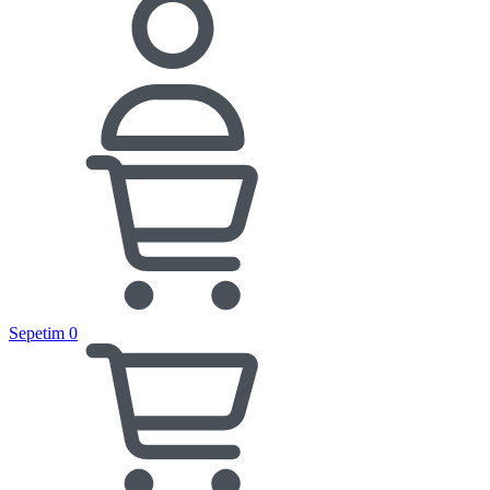
Sepetim
0