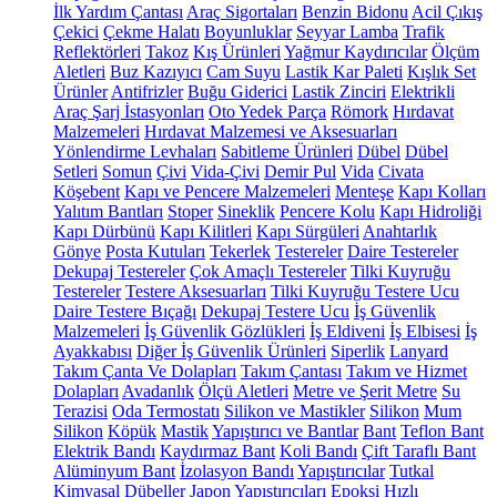
İlk Yardım Çantası
Araç Sigortaları
Benzin Bidonu
Acil Çıkış
Çekici
Çekme Halatı
Boyunluklar
Seyyar Lamba
Trafik
Reflektörleri
Takoz
Kış Ürünleri
Yağmur Kaydırıcılar
Ölçüm
Aletleri
Buz Kazıyıcı
Cam Suyu
Lastik Kar Paleti
Kışlık Set
Ürünler
Antifrizler
Buğu Giderici
Lastik Zinciri
Elektrikli
Araç Şarj İstasyonları
Oto Yedek Parça
Römork
Hırdavat
Malzemeleri
Hırdavat Malzemesi ve Aksesuarları
Yönlendirme Levhaları
Sabitleme Ürünleri
Dübel
Dübel
Setleri
Somun
Çivi
Vida-Çivi
Demir Pul
Vida
Civata
Köşebent
Kapı ve Pencere Malzemeleri
Menteşe
Kapı Kolları
Yalıtım Bantları
Stoper
Sineklik
Pencere Kolu
Kapı Hidroliği
Kapı Dürbünü
Kapı Kilitleri
Kapı Sürgüleri
Anahtarlık
Gönye
Posta Kutuları
Tekerlek
Testereler
Daire Testereler
Dekupaj Testereler
Çok Amaçlı Testereler
Tilki Kuyruğu
Testereler
Testere Aksesuarları
Tilki Kuyruğu Testere Ucu
Daire Testere Bıçağı
Dekupaj Testere Ucu
İş Güvenlik
Malzemeleri
İş Güvenlik Gözlükleri
İş Eldiveni
İş Elbisesi
İş
Ayakkabısı
Diğer İş Güvenlik Ürünleri
Siperlik
Lanyard
Takım Çanta Ve Dolapları
Takım Çantası
Takım ve Hizmet
Dolapları
Avadanlık
Ölçü Aletleri
Metre ve Şerit Metre
Su
Terazisi
Oda Termostatı
Silikon ve Mastikler
Silikon
Mum
Silikon
Köpük
Mastik
Yapıştırıcı ve Bantlar
Bant
Teflon Bant
Elektrik Bandı
Kaydırmaz Bant
Koli Bandı
Çift Taraflı Bant
Alüminyum Bant
İzolasyon Bandı
Yapıştırıcılar
Tutkal
Kimyasal Dübeller
Japon Yapıştırıcıları
Epoksi
Hızlı