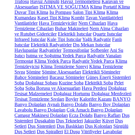
Trafosu
Havuz Ampulü
Havuz Termometresi
Karavan ve
Aksesuarları
ISITMA VE SOĞUTMA
Klima
Portatif Klima
Duvar Tipi Klima
Isı Pompası
Salon Tipi Klima
Klima
Kumandası
Kaset Tipi Klima
Kombi
Tavan Vantilatörleri
Vantilatörler
Hava Temizleyiciler
Nem Cihazları
Hava
Temizleme Cihazları
Buhar Makineleri
Nem Alma Cihazları
ve Rutubet Gidericiler
Elektrikli Isıtıcılar
Quartz Isıtıcılar
Infrared Isıtıcılar
Kule Tipi Isıtıcılar
Yağlı Radyatör
Fanlı
Isıtıcılar
Elektrikli Radyatörler
Dış Mekan Isıtıcılar
Havlupanlar
Radyatörler
Termosifonlar
Şofbenler
Ani Su
Isıtıcı
Isıtma ve Soğutma Yedek Parça
Radyatör Vanaları
Termostat
Klima Yedek Parça
Radyatör Yedek Parça
Klima
Temizleyicisi
Klima Temizleme Spreyi
Klima Temizleme
Sıvısı
Şömine
Şömine Aksesuarları
Elektrikli Şömineler
Bahçe Şömineleri
Bacasız Şömineler
Güneş Enerji Sistemleri
Soba
Doğalgaz Sobası
Kuzine Soba
Elektrikli Soba
Pelet
Soba
Soba Borusu ve Aksesuarları
Hava Perdesi
Doğalgaz
Tesisat Malzemeleri
Doğalgaz Hortumu
Doğalgaz Menfezleri
Tesisat Temizleme Sıvıları
Boyler
Kalorifer Kazanı
BANYO
Banyo Dolapları
Aynalı Banyo Dolabı
Banyo Boy Dolapları
Lavabolu Banyo Dolapları
Çok Amaçlı Banyo Dolapları
Çamaşır Makinesi Dolapları
Ecza Dolabı
Banyo Rafları
Duş
Sistemleri
Duşakabin
Duş Tekneleri
Jakuziler
Küvet
Duş
Setleri
Duş Sistemleri
Duş Başlıkları
Duş Kolonları
Sürgülü
Duş Setleri
Duş Spiralleri
El Duşu
Vitrifiyeler
Lavabolar