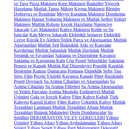
ve Tava
Pizza Makinesi
Krep Makinesi
Basküller
Yiyecek
Hazırlama
Mutfak Tartısı
Mikser
Kıyma Makinesi
Blender
Doğrayıcı ve Rondolar
Meyve Kurutma Makinesi
Dondurma
Makinesi
Hamur Yoğurma Makinesi ve Mutfak Şefleri
Yoğurt
Makinesi
Mutfak Robotu
İçecek Hazırlama
Narenciye
Sıkacağı
Çay Makineleri
Kahve Makinesi
Kettle ve Su
Isıtıcılar
Katı Meyve Sıkacağı
Elektrikli Semaver
Elektrikli
Cezve
Küçük Ev Aletleri Yedek Parça ve Aksesuarları
Mutfak
Aksesuarları
Mutfak Seti
Bulaşıklık
Askı ve Kancalar
Kaydırmaz
Mutfak Sabunluk
Mutfak Havluluk
Mutfak
Seramik ve Fayansları
Saklama ve Düzenleme
Kavanoz
Saklama ve Karıştırma Kabı
Çöp Poşeti
Sebzelikler
Saklama
Bonesi ve Kapağı
Mutfak Raf Düzenleyici
Poşetlik
Kaşıklık
Beslenme Kutusu
Damacana Pompası
Ekmeklik
Sefer Tası
Streç Film
Peçete Yüzüğü
Kavanoz Kapağı
Pipet
Buzdolabı
Poşeti
Doypack
Su Arıtma Cihazları ve Aksesuarları
Su
Arıtma Cihazları
Su Arıtma Filtreleri
Su Arıtma Aksesuarları
ve Yedek Parçaları
Arıtma Musluğu
Endüstriyel Mutfak
Ürünleri
Gıda ve İçecek
Kahve
Filtre Kahve Kağıdı
Türk
Kahvesi
Kapsül Kahve
Filtre Kahve
Çekirdek Kahve
Mutfak
Tezgahları
Laminant Mutfak Tezgahları
Ahşap Mutfak
Tezgahları
Bulaşık Makineleri
Derin Dondurucular
Su
Sebilleri
DEKORASYON VE EV GEREÇLERİ
Yılbaşı
Ürünleri
Yılbaşı Ağacı
Yılbaşı Aydınlatmaları
Yılbaşı Ağacı
Süsleri
Yılbaşı Sepeti
Yılbaşı Parti Malzemeleri
Dekoratif