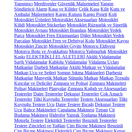
Yapıştırıcı
Merdivenler
Güvenlik Malzemeleri
Yangın
Söndürücü
Alarm
Kasa ve Kilitler
Çelik Kasa
Kilit
Kutu ve
Ambalaj Malzemeleri
Kargo Kutusu
Kargo Poşeti
Koli
Motosiklet Ürünleri
Motorsiklet Aksesuarları
Motosiklet
Kilidi
Motosiklet Stickerları
Motosiklet Rüzgarlık ve Siperlik
Motosiklet Aynası
Motosiklet Brandası
Motorsiklet Yedek
Parça
Motosiklet Fren Ekipmanları
Diğer Motosiklet Yedek
Parçaları
Motosiklet Fren ve Debriyaj Kolu
Motosiklet Kayışı
Motosiklet Zinciri
Motosiklet Giyim
Motorcu Eldiveni
Motorcu Botu ve Ayakkabısı
Motorcu Yağmurluk
Motosiklet
Kaskı
ELEKTRİKLİ EL ALETLERİ
Akülü Vidalamalar
Şarjlı Vidalamalar
Kablolu Vidalamalar
Vidalama Uçları
Matkaplar
Darbeli Matkaplar
Akülü Matkap ve Vidalamalar
Matkap Ucu ve Setleri
Somun Sıkma Makineleri
Darbesiz
Matkaplar
Manyetik Matkap
Sütunlu Matkap
Matkap Tezgahı
Kırıcılar ve Deliciler
Zımpara ve Polisaj
Zımpara Makineleri
Polisaj Makineleri
Planyalar
Zımpara Kağıdı ve Aksesuarları
Testereler
Daire Testereler
Dekupaj Testereler
Çok Amaçlı
Testereler
Tilki Kuyruğu Testereler
Testere Aksesuarları
Tilki
Kuyruğu Testere Ucu
Daire Testere Bıçağı
Dekupaj Testere
Ucu
Bahçe Makineleri
Çapalama Makinesi
Tırpan
Çit
Budama Makinesi
Hidrofor
Yaprak Toplama Makinesi
Motorlu Testere
Elektrikli Testereler
Benzinli Testereler
Testere Zincirleri ve Yağları
Çim Biçme Makinesi
Benzinli
Çim Biçme Makinesi
Elektrikli Çim Biçme Makinesi
Kenar