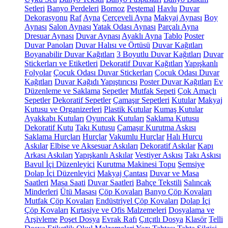
Setleri
Banyo Perdeleri
Bornoz
Peştemal
Havlu
Duvar
Dekorasyonu
Raf
Ayna
Çerçeveli Ayna
Makyaj Aynası
Boy
Aynası
Salon Aynası
Yatak Odası Aynası
Parçalı Ayna
Dresuar Aynası
Duvar Aynası
Ayaklı Ayna
Tablo
Poster
Duvar Panoları
Duvar Halısı ve Örtüsü
Duvar Kağıtları
Boyanabilir Duvar Kağıtları
3 Boyutlu Duvar Kağıtları
Duvar
Stickerları ve Etiketleri
Dekoratif Duvar Kağıtları
Yapışkanlı
Folyolar
Çocuk Odası Duvar Stickerları
Çocuk Odası Duvar
Kağıtları
Duvar Kağıdı Yapıştırıcısı
Poster Duvar Kağıtları
Ev
Düzenleme ve Saklama
Sepetler
Mutfak Sepeti
Çok Amaçlı
Sepetler
Dekoratif Sepetler
Çamaşır Sepetleri
Kutular
Makyaj
Kutusu ve Organizerleri
Plastik Kutular
Kumaş Kutular
Ayakkabı Kutuları
Oyuncak Kutuları
Saklama Kutusu
Dekoratif Kutu
Takı Kutusu
Çamaşır Kurutma Askısı
Saklama Hurçları
Hurçlar
Vakumlu Hurçlar
Halı Hurcu
Askılar
Elbise ve Aksesuar Askıları
Dekoratif Askılar
Kapı
Arkası Askıları
Yapışkanlı Askılar
Vestiyer Askısı
Takı Askısı
Bavul İçi Düzenleyici
Kurutma Makinesi Topu
Şemsiye
Dolap İçi Düzenleyici
Makyaj Çantası
Duvar ve Masa
Saatleri
Masa Saati
Duvar Saatleri
Bahçe Tekstili
Salıncak
Minderleri
Ütü Masası
Çöp Kovaları
Banyo Çöp Kovaları
Mutfak Çöp Kovaları
Endüstriyel Çöp Kovaları
Dolap İçi
Çöp Kovaları
Kırtasiye ve Ofis Malzemeleri
Dosyalama ve
Arşivleme
Poşet Dosya
Evrak Rafı
Çıtçıtlı Dosya
Klasör
Telli