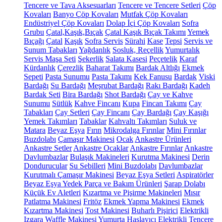
Tencere ve Tava Aksesuarları
Tencere ve Tencere Setleri
Çöp
Kovaları
Banyo Çöp Kovaları
Mutfak Çöp Kovaları
Endüstriyel Çöp Kovaları
Dolap İçi Çöp Kovaları
Sofra
Grubu
Çatal,Kaşık,Bıçak
Çatal Kaşık Bıçak Takımı
Yemek
Bıçağı
Çatal
Kaşık
Sofra Servis
Sürahi
Kase
Tepsi
Servis ve
Sunum Tabakları
Yağdanlık
Sosluk, Reçellik
Yumurtalık
Servis Maşa Seti
Şekerlik
Salata Kasesi
Peçetelik
Karaf
Kürdanlık
Çerezlik
Baharat Takımı
Bardak Altlığı
Ekmek
Sepeti
Pasta Sunumu
Pasta Takımı
Kek Fanusu
Bardak
Viski
Bardağı
Su Bardağı
Meşrubat Bardağı
Rakı Bardağı
Kadeh
Bardak Seti
Bira Bardağı
Shot Bardağı
Çay ve Kahve
Sunumu
Sütlük
Kahve Fincanı
Kupa
Fincan Takımı
Çay
Tabakları
Çay Setleri
Çay Fincanı
Çay Bardağı
Çay Kaşığı
Yemek Takımları
Tabaklar
Kahvaltı Takımları
Suluk ve
Matara
Beyaz Eşya
Fırın
Mikrodalga Fırınlar
Mini Fırınlar
Buzdolabı
Çamaşır Makinesi
Ocak
Ankastre Ürünleri
Ankastre Setler
Ankastre Ocaklar
Ankastre Fırınlar
Ankastre
Davlumbazlar
Bulaşık Makineleri
Kurutma Makinesi
Derin
Dondurucular
Su Sebilleri
Mini Buzdolabı
Davlumbazlar
Kurutmalı Çamaşır Makinesi
Beyaz Eşya Setleri
Aspiratörler
Beyaz Eşya Yedek Parça ve Bakım Ürünleri
Şarap Dolabı
Küçük Ev Aletleri
Kızartma ve Pişirme Makineleri
Mısır
Patlatma Makinesi
Fritöz
Ekmek Yapma Makinesi
Ekmek
Kızartma Makinesi
Tost Makinesi
Buharlı Pişirici
Elektrikli
Izgara
Waffle Makinesi
Yumurta Haşlayıcı
Elektrikli Tencere