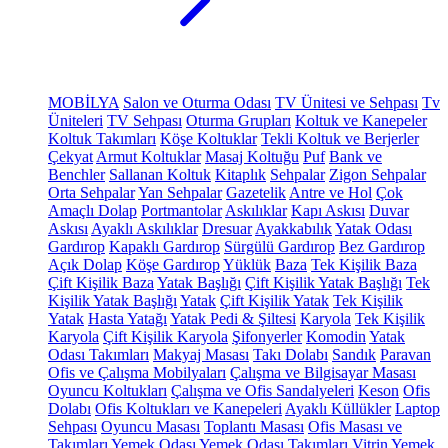
MOBİLYA
Salon ve Oturma Odası
TV Ünitesi ve Sehpası
Tv
Üniteleri
TV Sehpası
Oturma Grupları
Koltuk ve Kanepeler
Koltuk Takımları
Köşe Koltuklar
Tekli Koltuk ve Berjerler
Çekyat
Armut Koltuklar
Masaj Koltuğu
Puf
Bank ve
Benchler
Sallanan Koltuk
Kitaplık
Sehpalar
Zigon Sehpalar
Orta Sehpalar
Yan Sehpalar
Gazetelik
Antre ve Hol
Çok
Amaçlı Dolap
Portmantolar
Askılıklar
Kapı Askısı
Duvar
Askısı
Ayaklı Askılıklar
Dresuar
Ayakkabılık
Yatak Odası
Gardırop
Kapaklı Gardırop
Sürgülü Gardırop
Bez Gardırop
Açık Dolap
Köşe Gardırop
Yüklük
Baza
Tek Kişilik Baza
Çift Kişilik Baza
Yatak Başlığı
Çift Kişilik Yatak Başlığı
Tek
Kişilik Yatak Başlığı
Yatak
Çift Kişilik Yatak
Tek Kişilik
Yatak
Hasta Yatağı
Yatak Pedi & Şiltesi
Karyola
Tek Kişilik
Karyola
Çift Kişilik Karyola
Şifonyerler
Komodin
Yatak
Odası Takımları
Makyaj Masası
Takı Dolabı
Sandık
Paravan
Ofis ve Çalışma Mobilyaları
Çalışma ve Bilgisayar Masası
Oyuncu Koltukları
Çalışma ve Ofis Sandalyeleri
Keson
Ofis
Dolabı
Ofis Koltukları ve Kanepeleri
Ayaklı Küllükler
Laptop
Sehpası
Oyuncu Masası
Toplantı Masası
Ofis Masası ve
Takımları
Yemek Odası
Yemek Odası Takımları
Vitrin
Yemek