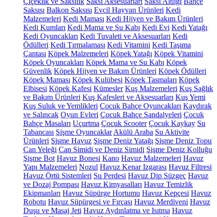
Çiçeklik ve Saksılık
Saksı Aksesuarları
Saksı Altlığı
Bahçe
Saksısı
Balkon Saksısı
Evcil Hayvan Ürünleri
Kedi
Malzemeleri
Kedi Maması
Kedi Hijyen ve Bakım Ürünleri
Kedi Kumları
Kedi Mama ve Su Kabı
Kedi Evi
Kedi Yatağı
Kedi Oyuncakları
Kedi Tuvaleti ve Aksesuarları
Kedi
Ödülleri
Kedi Tırmalaması
Kedi Vitamini
Kedi Taşıma
Çantası
Köpek Malzemeleri
Köpek Yatağı
Köpek Vitamini
Köpek Oyuncakları
Köpek Mama ve Su Kabı
Köpek
Güvenlik
Köpek Hijyen ve Bakım Ürünleri
Köpek Ödülleri
Köpek Maması
Köpek Kulübesi
Köpek Tasmaları
Köpek
Elbisesi
Köpek Kafesi
Kümesler
Kuş Malzemeleri
Kuş Sağlık
ve Bakım Ürünleri
Kuş Kafesleri ve Aksesuarları
Kuş Yemi
Kuş Suluk ve Yemlikleri
Çocuk Bahçe Oyuncakları
Kaydırak
ve Salıncak
Oyun Evleri
Çocuk Bahçe Sandalyeleri
Çocuk
Bahçe Masaları
Uçurtma
Çocuk Scooter
Çocuk Kaykay
Su
Tabancası
Şişme Oyuncaklar
Akülü Araba
Su Aktivite
Ürünleri
Şişme Havuz
Şişme Deniz Yatağı
Şişme Deniz Topu
Can Yeleği
Can Simidi ve Deniz Simidi
Şişme Deniz Kolluğu
Şişme Bot
Havuz Bonesi
Kano
Havuz Malzemeleri
Havuz
Yapı Malzemeleri
Nozul
Havuz Kenar Izgarası
Havuz Filtresi
Havuz Örtü Sistemleri
Su Perdesi
Havuz Dip Süzgeç
Havuz
ve Dozaj Pompası
Havuz Kimyasalları
Havuz Temizlik
Ekipmanları
Havuz Süpürge Hortumu
Havuz Kepçesi
Havuz
Robotu
Havuz Süpürgesi ve Fırçası
Havuz Merdiveni
Havuz
Duşu ve Masaj Jeti
Havuz Aydınlatma ve Isıtma
Havuz