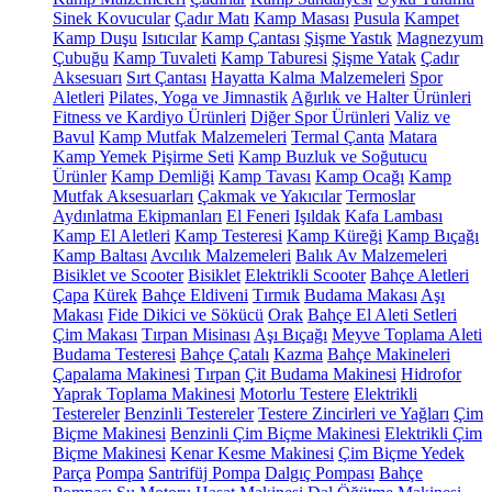
Sinek Kovucular
Çadır Matı
Kamp Masası
Pusula
Kampet
Kamp Duşu
Isıtıcılar
Kamp Çantası
Şişme Yastık
Magnezyum
Çubuğu
Kamp Tuvaleti
Kamp Taburesi
Şişme Yatak
Çadır
Aksesuarı
Sırt Çantası
Hayatta Kalma Malzemeleri
Spor
Aletleri
Pilates, Yoga ve Jimnastik
Ağırlık ve Halter Ürünleri
Fitness ve Kardiyo Ürünleri
Diğer Spor Ürünleri
Valiz ve
Bavul
Kamp Mutfak Malzemeleri
Termal Çanta
Matara
Kamp Yemek Pişirme Seti
Kamp Buzluk ve Soğutucu
Ürünler
Kamp Demliği
Kamp Tavası
Kamp Ocağı
Kamp
Mutfak Aksesuarları
Çakmak ve Yakıcılar
Termoslar
Aydınlatma Ekipmanları
El Feneri
Işıldak
Kafa Lambası
Kamp El Aletleri
Kamp Testeresi
Kamp Küreği
Kamp Bıçağı
Kamp Baltası
Avcılık Malzemeleri
Balık Av Malzemeleri
Bisiklet ve Scooter
Bisiklet
Elektrikli Scooter
Bahçe Aletleri
Çapa
Kürek
Bahçe Eldiveni
Tırmık
Budama Makası
Aşı
Makası
Fide Dikici ve Sökücü
Orak
Bahçe El Aleti Setleri
Çim Makası
Tırpan Misinası
Aşı Bıçağı
Meyve Toplama Aleti
Budama Testeresi
Bahçe Çatalı
Kazma
Bahçe Makineleri
Çapalama Makinesi
Tırpan
Çit Budama Makinesi
Hidrofor
Yaprak Toplama Makinesi
Motorlu Testere
Elektrikli
Testereler
Benzinli Testereler
Testere Zincirleri ve Yağları
Çim
Biçme Makinesi
Benzinli Çim Biçme Makinesi
Elektrikli Çim
Biçme Makinesi
Kenar Kesme Makinesi
Çim Biçme Yedek
Parça
Pompa
Santrifüj Pompa
Dalgıç Pompası
Bahçe