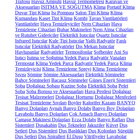
Trafosu
Havuz Ampulü
Havuz Termometresi
Karavan ve
Aksesuarları
ISITMA VE SOĞUTMA
Klima
Portatif Klima
Duvar Tipi Klima
Isı Pompası
Salon Tipi Klima
Klima
Kumandası
Kaset Tipi Klima
Kombi
Tavan Vantilatörleri
Vantilatörler
Hava Temizleyiciler
Nem Cihazları
Hava
Temizleme Cihazları
Buhar Makineleri
Nem Alma Cihazları
ve Rutubet Gidericiler
Elektrikli Isıtıcılar
Quartz Isıtıcılar
Infrared Isıtıcılar
Kule Tipi Isıtıcılar
Yağlı Radyatör
Fanlı
Isıtıcılar
Elektrikli Radyatörler
Dış Mekan Isıtıcılar
Havlupanlar
Radyatörler
Termosifonlar
Şofbenler
Ani Su
Isıtıcı
Isıtma ve Soğutma Yedek Parça
Radyatör Vanaları
Termostat
Klima Yedek Parça
Radyatör Yedek Parça
Klima
Temizleyicisi
Klima Temizleme Spreyi
Klima Temizleme
Sıvısı
Şömine
Şömine Aksesuarları
Elektrikli Şömineler
Bahçe Şömineleri
Bacasız Şömineler
Güneş Enerji Sistemleri
Soba
Doğalgaz Sobası
Kuzine Soba
Elektrikli Soba
Pelet
Soba
Soba Borusu ve Aksesuarları
Hava Perdesi
Doğalgaz
Tesisat Malzemeleri
Doğalgaz Hortumu
Doğalgaz Menfezleri
Tesisat Temizleme Sıvıları
Boyler
Kalorifer Kazanı
BANYO
Banyo Dolapları
Aynalı Banyo Dolabı
Banyo Boy Dolapları
Lavabolu Banyo Dolapları
Çok Amaçlı Banyo Dolapları
Çamaşır Makinesi Dolapları
Ecza Dolabı
Banyo Rafları
Duş
Sistemleri
Duşakabin
Duş Tekneleri
Jakuziler
Küvet
Duş
Setleri
Duş Sistemleri
Duş Başlıkları
Duş Kolonları
Sürgülü
Duş Setleri
Duş Spiralleri
El Duşu
Vitrifiyeler
Lavabolar