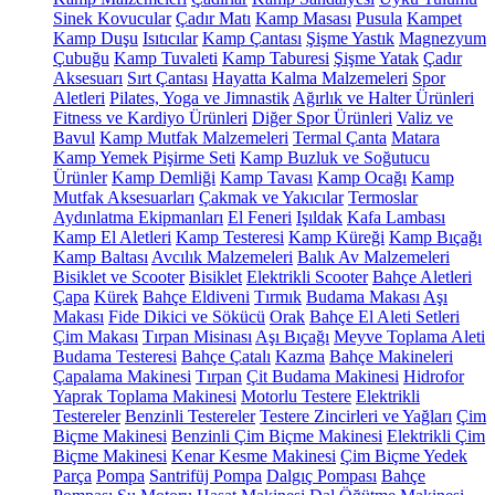
Sinek Kovucular
Çadır Matı
Kamp Masası
Pusula
Kampet
Kamp Duşu
Isıtıcılar
Kamp Çantası
Şişme Yastık
Magnezyum
Çubuğu
Kamp Tuvaleti
Kamp Taburesi
Şişme Yatak
Çadır
Aksesuarı
Sırt Çantası
Hayatta Kalma Malzemeleri
Spor
Aletleri
Pilates, Yoga ve Jimnastik
Ağırlık ve Halter Ürünleri
Fitness ve Kardiyo Ürünleri
Diğer Spor Ürünleri
Valiz ve
Bavul
Kamp Mutfak Malzemeleri
Termal Çanta
Matara
Kamp Yemek Pişirme Seti
Kamp Buzluk ve Soğutucu
Ürünler
Kamp Demliği
Kamp Tavası
Kamp Ocağı
Kamp
Mutfak Aksesuarları
Çakmak ve Yakıcılar
Termoslar
Aydınlatma Ekipmanları
El Feneri
Işıldak
Kafa Lambası
Kamp El Aletleri
Kamp Testeresi
Kamp Küreği
Kamp Bıçağı
Kamp Baltası
Avcılık Malzemeleri
Balık Av Malzemeleri
Bisiklet ve Scooter
Bisiklet
Elektrikli Scooter
Bahçe Aletleri
Çapa
Kürek
Bahçe Eldiveni
Tırmık
Budama Makası
Aşı
Makası
Fide Dikici ve Sökücü
Orak
Bahçe El Aleti Setleri
Çim Makası
Tırpan Misinası
Aşı Bıçağı
Meyve Toplama Aleti
Budama Testeresi
Bahçe Çatalı
Kazma
Bahçe Makineleri
Çapalama Makinesi
Tırpan
Çit Budama Makinesi
Hidrofor
Yaprak Toplama Makinesi
Motorlu Testere
Elektrikli
Testereler
Benzinli Testereler
Testere Zincirleri ve Yağları
Çim
Biçme Makinesi
Benzinli Çim Biçme Makinesi
Elektrikli Çim
Biçme Makinesi
Kenar Kesme Makinesi
Çim Biçme Yedek
Parça
Pompa
Santrifüj Pompa
Dalgıç Pompası
Bahçe