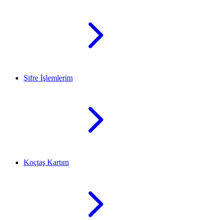
Şifre İşlemlerim
Koçtaş Kartım