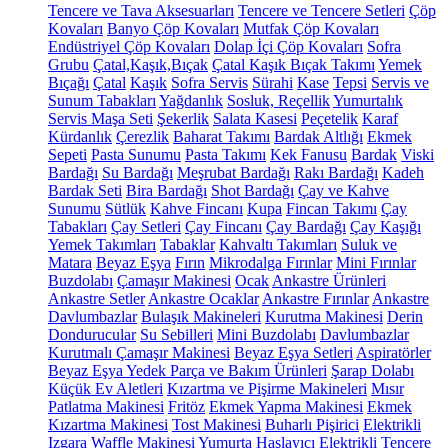
Tencere ve Tava Aksesuarları
Tencere ve Tencere Setleri
Çöp
Kovaları
Banyo Çöp Kovaları
Mutfak Çöp Kovaları
Endüstriyel Çöp Kovaları
Dolap İçi Çöp Kovaları
Sofra
Grubu
Çatal,Kaşık,Bıçak
Çatal Kaşık Bıçak Takımı
Yemek
Bıçağı
Çatal
Kaşık
Sofra Servis
Sürahi
Kase
Tepsi
Servis ve
Sunum Tabakları
Yağdanlık
Sosluk, Reçellik
Yumurtalık
Servis Maşa Seti
Şekerlik
Salata Kasesi
Peçetelik
Karaf
Kürdanlık
Çerezlik
Baharat Takımı
Bardak Altlığı
Ekmek
Sepeti
Pasta Sunumu
Pasta Takımı
Kek Fanusu
Bardak
Viski
Bardağı
Su Bardağı
Meşrubat Bardağı
Rakı Bardağı
Kadeh
Bardak Seti
Bira Bardağı
Shot Bardağı
Çay ve Kahve
Sunumu
Sütlük
Kahve Fincanı
Kupa
Fincan Takımı
Çay
Tabakları
Çay Setleri
Çay Fincanı
Çay Bardağı
Çay Kaşığı
Yemek Takımları
Tabaklar
Kahvaltı Takımları
Suluk ve
Matara
Beyaz Eşya
Fırın
Mikrodalga Fırınlar
Mini Fırınlar
Buzdolabı
Çamaşır Makinesi
Ocak
Ankastre Ürünleri
Ankastre Setler
Ankastre Ocaklar
Ankastre Fırınlar
Ankastre
Davlumbazlar
Bulaşık Makineleri
Kurutma Makinesi
Derin
Dondurucular
Su Sebilleri
Mini Buzdolabı
Davlumbazlar
Kurutmalı Çamaşır Makinesi
Beyaz Eşya Setleri
Aspiratörler
Beyaz Eşya Yedek Parça ve Bakım Ürünleri
Şarap Dolabı
Küçük Ev Aletleri
Kızartma ve Pişirme Makineleri
Mısır
Patlatma Makinesi
Fritöz
Ekmek Yapma Makinesi
Ekmek
Kızartma Makinesi
Tost Makinesi
Buharlı Pişirici
Elektrikli
Izgara
Waffle Makinesi
Yumurta Haşlayıcı
Elektrikli Tencere