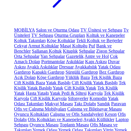
MOBİLYA
Salon ve Oturma Odası
TV Ünitesi ve Sehpası
Tv
Üniteleri
TV Sehpası
Oturma Grupları
Koltuk ve Kanepeler
Koltuk Takımları
Köşe Koltuklar
Tekli Koltuk ve Berjerler
Çekyat
Armut Koltuklar
Masaj Koltuğu
Puf
Bank ve
Benchler
Sallanan Koltuk
Kitaplık
Sehpalar
Zigon Sehpalar
Orta Sehpalar
Yan Sehpalar
Gazetelik
Antre ve Hol
Çok
Amaçlı Dolap
Portmantolar
Askılıklar
Kapı Askısı
Duvar
Askısı
Ayaklı Askılıklar
Dresuar
Ayakkabılık
Yatak Odası
Gardırop
Kapaklı Gardırop
Sürgülü Gardırop
Bez Gardırop
Açık Dolap
Köşe Gardırop
Yüklük
Baza
Tek Kişilik Baza
Çift Kişilik Baza
Yatak Başlığı
Çift Kişilik Yatak Başlığı
Tek
Kişilik Yatak Başlığı
Yatak
Çift Kişilik Yatak
Tek Kişilik
Yatak
Hasta Yatağı
Yatak Pedi & Şiltesi
Karyola
Tek Kişilik
Karyola
Çift Kişilik Karyola
Şifonyerler
Komodin
Yatak
Odası Takımları
Makyaj Masası
Takı Dolabı
Sandık
Paravan
Ofis ve Çalışma Mobilyaları
Çalışma ve Bilgisayar Masası
Oyuncu Koltukları
Çalışma ve Ofis Sandalyeleri
Keson
Ofis
Dolabı
Ofis Koltukları ve Kanepeleri
Ayaklı Küllükler
Laptop
Sehpası
Oyuncu Masası
Toplantı Masası
Ofis Masası ve
Takımları
Yemek Odası
Yemek Odası Takımları
Vitrin
Yemek