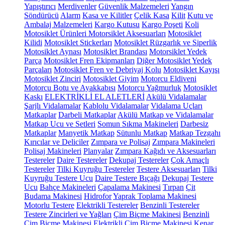
Yapıştırıcı
Merdivenler
Güvenlik Malzemeleri
Yangın
Söndürücü
Alarm
Kasa ve Kilitler
Çelik Kasa
Kilit
Kutu ve
Ambalaj Malzemeleri
Kargo Kutusu
Kargo Poşeti
Koli
Motosiklet Ürünleri
Motorsiklet Aksesuarları
Motosiklet
Kilidi
Motosiklet Stickerları
Motosiklet Rüzgarlık ve Siperlik
Motosiklet Aynası
Motosiklet Brandası
Motorsiklet Yedek
Parça
Motosiklet Fren Ekipmanları
Diğer Motosiklet Yedek
Parçaları
Motosiklet Fren ve Debriyaj Kolu
Motosiklet Kayışı
Motosiklet Zinciri
Motosiklet Giyim
Motorcu Eldiveni
Motorcu Botu ve Ayakkabısı
Motorcu Yağmurluk
Motosiklet
Kaskı
ELEKTRİKLİ EL ALETLERİ
Akülü Vidalamalar
Şarjlı Vidalamalar
Kablolu Vidalamalar
Vidalama Uçları
Matkaplar
Darbeli Matkaplar
Akülü Matkap ve Vidalamalar
Matkap Ucu ve Setleri
Somun Sıkma Makineleri
Darbesiz
Matkaplar
Manyetik Matkap
Sütunlu Matkap
Matkap Tezgahı
Kırıcılar ve Deliciler
Zımpara ve Polisaj
Zımpara Makineleri
Polisaj Makineleri
Planyalar
Zımpara Kağıdı ve Aksesuarları
Testereler
Daire Testereler
Dekupaj Testereler
Çok Amaçlı
Testereler
Tilki Kuyruğu Testereler
Testere Aksesuarları
Tilki
Kuyruğu Testere Ucu
Daire Testere Bıçağı
Dekupaj Testere
Ucu
Bahçe Makineleri
Çapalama Makinesi
Tırpan
Çit
Budama Makinesi
Hidrofor
Yaprak Toplama Makinesi
Motorlu Testere
Elektrikli Testereler
Benzinli Testereler
Testere Zincirleri ve Yağları
Çim Biçme Makinesi
Benzinli
Çim Biçme Makinesi
Elektrikli Çim Biçme Makinesi
Kenar