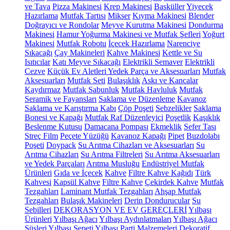
ve Tava
Pizza Makinesi
Krep Makinesi
Basküller
Yiyecek
Hazırlama
Mutfak Tartısı
Mikser
Kıyma Makinesi
Blender
Doğrayıcı ve Rondolar
Meyve Kurutma Makinesi
Dondurma
Makinesi
Hamur Yoğurma Makinesi ve Mutfak Şefleri
Yoğurt
Makinesi
Mutfak Robotu
İçecek Hazırlama
Narenciye
Sıkacağı
Çay Makineleri
Kahve Makinesi
Kettle ve Su
Isıtıcılar
Katı Meyve Sıkacağı
Elektrikli Semaver
Elektrikli
Cezve
Küçük Ev Aletleri Yedek Parça ve Aksesuarları
Mutfak
Aksesuarları
Mutfak Seti
Bulaşıklık
Askı ve Kancalar
Kaydırmaz
Mutfak Sabunluk
Mutfak Havluluk
Mutfak
Seramik ve Fayansları
Saklama ve Düzenleme
Kavanoz
Saklama ve Karıştırma Kabı
Çöp Poşeti
Sebzelikler
Saklama
Bonesi ve Kapağı
Mutfak Raf Düzenleyici
Poşetlik
Kaşıklık
Beslenme Kutusu
Damacana Pompası
Ekmeklik
Sefer Tası
Streç Film
Peçete Yüzüğü
Kavanoz Kapağı
Pipet
Buzdolabı
Poşeti
Doypack
Su Arıtma Cihazları ve Aksesuarları
Su
Arıtma Cihazları
Su Arıtma Filtreleri
Su Arıtma Aksesuarları
ve Yedek Parçaları
Arıtma Musluğu
Endüstriyel Mutfak
Ürünleri
Gıda ve İçecek
Kahve
Filtre Kahve Kağıdı
Türk
Kahvesi
Kapsül Kahve
Filtre Kahve
Çekirdek Kahve
Mutfak
Tezgahları
Laminant Mutfak Tezgahları
Ahşap Mutfak
Tezgahları
Bulaşık Makineleri
Derin Dondurucular
Su
Sebilleri
DEKORASYON VE EV GEREÇLERİ
Yılbaşı
Ürünleri
Yılbaşı Ağacı
Yılbaşı Aydınlatmaları
Yılbaşı Ağacı
Süsleri
Yılbaşı Sepeti
Yılbaşı Parti Malzemeleri
Dekoratif