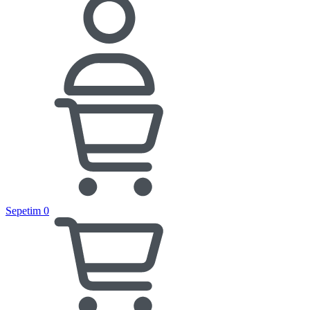
Sepetim
0