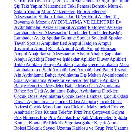
ve Rulosu
Tuval
El İşi & Tekstil Malzemeleri
Örgü İpi
Güpür
Şiş
Takı Yapım Malzemeleri
Takı Pensesi
Boncuk
Mum &
Sabun Yapımı
Mum Malzemeleri
Hobi Aletleri ve
Aksesuarları
Silikon Tabancaları
Diğer Hobi Aletleri
Taş
Boyama & Mozaik
AYDINLATMA VE ELEKTRİK
Ev
Aydınlatmaları
Avizeler
Sarkıt Avizeler
Plafonyer Avizeler
Lambaderler ve Aksesuarları
Lambader
Lambader Başlığı
Lambader Ayağı
Spotlar
Gömme Spotlar
Sıvaüstü Spotlar
Tavan Spotlar
Ampuller
Led Ampul
Halojen Ampul
Tasarruflu Ampul
Rustik Ampul
Akıllı Ampul
Floresan
Ampul
Abajurlar ve Aksesuarları
Abajur
Abajur Şapkaları
Abajur Ayaklığı
Fener ve Işıldaklar
Aplikler
Duvar Aplikleri
Tablo Aplikleri
Banyo Aplikleri
Lamba
Gece Lambaları
Masa
Lambaları
Led Şerit
Armatür
Led Armatür
Led Panel
Tezgah
Altı Aydınlatma
Bahçe Aydınlatma
Dış Mekan Aydınlatmalar
Solar Aydınlatma
Projektör ve Sensörler
Bahçe Aplikleri
Bahçe Feneri ve Meşaleler
Bahçe Masa Üstü Aydınlatma
Bahçe Set Üstü Aydınlatma
Bahçe Aydınlatma Direkleri
Çocuk Odası Aydınlatma
Çocuk Gece Lambası
Çocuk Odası
Duvar Aydınlatmaları
Çocuk Odası Abajuru
Çocuk Odası
Avizesi
Çocuk Masa Lambası
Elektrik Malzemeleri
Priz ve
Anahtarlar
Priz Kutusu
Telefon Prizi
Priz Çerçevesi
Golyat
Priz
Nümeris Priz
Priz
Anahtar Priz
Şalt Malzemeleri
Sigorta
Kutusu
Kontaktör
Elektrik Sigortası
Şalter
Kaçak Akım
Rölesi
Elektrik Sayacı
Uzatma Kablosu ve Grup Priz
Uzatma