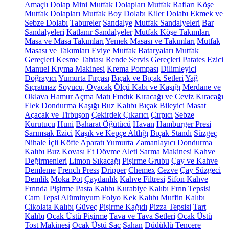
Amaçlı Dolap
Mini Mutfak Dolapları
Mutfak Rafları
Köşe
Mutfak Dolapları
Mutfak Boy Dolabı
Kiler Dolabı
Ekmek ve
Sebze Dolabı
Tabureler
Sandalye
Mutfak Sandalyeleri
Bar
Sandalyeleri
Katlanır Sandalyeler
Mutfak Köşe Takımları
Masa ve Masa Takımları
Yemek Masası ve Takımları
Mutfak
Masası ve Takımları
Eviye
Mutfak Bataryaları
Mutfak
Gereçleri
Kesme Tahtası
Rende
Servis Gereçleri
Patates Ezici
Manuel Kıyma Makinesi
Krema Pompası
Dilimleyici
Doğrayıcı
Yumurta Fırçası
Bıçak ve Bıçak Setleri
Yağ
Sıçratmaz
Soyucu, Oyacak
Ölçü Kabı ve Kaşığı
Merdane ve
Oklava
Hamur Açma Matı
Fındık Kıracağı ve Ceviz Kıracağı
Elek
Dondurma Kaşığı
Buz Kalıbı
Bıçak Bileyici Masat
Açacak ve Tirbuşon
Çekirdek Çıkarıcı
Çırpıcı
Sebze
Kurutucu
Huni
Baharat Öğütücü
Havan
Hamburger Presi
Sarımsak Ezici
Kaşık ve Kepçe Altlığı
Bıçak Standı
Süzgeç
Nihale
İçli Köfte Aparatı
Yumurta Zamanlayıcı
Dondurma
Kalıbı
Buz Kovası
Et Dövme Aleti
Sarma Makinesi
Kahve
Değirmenleri
Limon Sıkacağı
Pişirme Grubu
Çay ve Kahve
Demleme
French Press
Dripper
Chemex
Cezve
Çay Süzgeci
Demlik
Moka Pot
Çaydanlık
Kahve Filtresi
Sifon Kahve
Fırında Pişirme
Pasta Kalıbı
Kurabiye Kalıbı
Fırın Tepsisi
Cam Tepsi
Alüminyum Folyo
Kek Kalıbı
Muffin Kalıbı
Çikolata Kalıbı
Güveç
Pişirme Kağıdı
Pizza Tepsisi
Tart
Kalıbı
Ocak Üstü Pişirme
Tava ve Tava Setleri
Ocak Üstü
Tost Makinesi
Ocak Üstü Sac
Sahan
Düdüklü Tencere