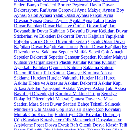
Setleri
Banyo Perdeleri
Bornoz
Peştemal
Havlu
Duvar
Dekorasyonu
Raf
Ayna
Çerçeveli Ayna
Makyaj Aynası
Boy
Aynası
Salon Aynası
Yatak Odası Aynası
Parçalı Ayna
Dresuar Aynası
Duvar Aynası
Ayaklı Ayna
Tablo
Poster
Duvar Panoları
Duvar Halısı ve Örtüsü
Duvar Kağıtları
Boyanabilir Duvar Kağıtları
3 Boyutlu Duvar Kağıtları
Duvar
Stickerları ve Etiketleri
Dekoratif Duvar Kağıtları
Yapışkanlı
Folyolar
Çocuk Odası Duvar Stickerları
Çocuk Odası Duvar
Kağıtları
Duvar Kağıdı Yapıştırıcısı
Poster Duvar Kağıtları
Ev
Düzenleme ve Saklama
Sepetler
Mutfak Sepeti
Çok Amaçlı
Sepetler
Dekoratif Sepetler
Çamaşır Sepetleri
Kutular
Makyaj
Kutusu ve Organizerleri
Plastik Kutular
Kumaş Kutular
Ayakkabı Kutuları
Oyuncak Kutuları
Saklama Kutusu
Dekoratif Kutu
Takı Kutusu
Çamaşır Kurutma Askısı
Saklama Hurçları
Hurçlar
Vakumlu Hurçlar
Halı Hurcu
Askılar
Elbise ve Aksesuar Askıları
Dekoratif Askılar
Kapı
Arkası Askıları
Yapışkanlı Askılar
Vestiyer Askısı
Takı Askısı
Bavul İçi Düzenleyici
Kurutma Makinesi Topu
Şemsiye
Dolap İçi Düzenleyici
Makyaj Çantası
Duvar ve Masa
Saatleri
Masa Saati
Duvar Saatleri
Bahçe Tekstili
Salıncak
Minderleri
Ütü Masası
Çöp Kovaları
Banyo Çöp Kovaları
Mutfak Çöp Kovaları
Endüstriyel Çöp Kovaları
Dolap İçi
Çöp Kovaları
Kırtasiye ve Ofis Malzemeleri
Dosyalama ve
Arşivleme
Poşet Dosya
Evrak Rafı
Çıtçıtlı Dosya
Klasör
Telli