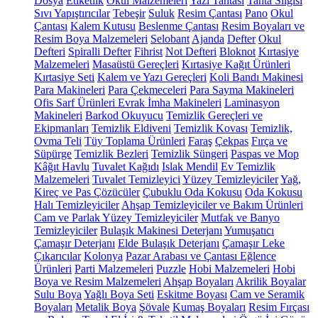
Dosya
Etiketlik
Okul Malzemeleri
Yazı Tahtası
Tahta Silgisi
Sıvı Yapıştırıcılar
Tebeşir
Suluk
Resim Çantası
Pano
Okul
Çantası
Kalem Kutusu
Beslenme Çantası
Resim Boyaları ve
Resim Boya Malzemeleri
Selobant
Ajanda
Defter
Okul
Defteri
Spiralli Defter
Fihrist
Not Defteri
Bloknot
Kırtasiye
Malzemeleri
Masaüstü Gereçleri
Kırtasiye Kağıt Ürünleri
Kırtasiye Seti
Kalem ve Yazı Gereçleri
Koli Bandı Makinesi
Para Makineleri
Para Çekmeceleri
Para Sayma Makineleri
Ofis Sarf Ürünleri
Evrak İmha Makineleri
Laminasyon
Makineleri
Barkod Okuyucu
Temizlik Gereçleri ve
Ekipmanları
Temizlik Eldiveni
Temizlik Kovası
Temizlik,
Ovma Teli
Tüy Toplama Ürünleri
Faraş
Çekpas
Fırça ve
Süpürge
Temizlik Bezleri
Temizlik Süngeri
Paspas ve Mop
Kâğıt Havlu
Tuvalet Kağıdı
Islak Mendil
Ev Temizlik
Malzemeleri
Tuvalet Temizleyici
Yüzey Temizleyiciler
Yağ,
Kireç ve Pas Çözücüler
Çubuklu Oda Kokusu
Oda Kokusu
Halı Temizleyiciler
Ahşap Temizleyiciler ve Bakım Ürünleri
Cam ve Parlak Yüzey Temizleyiciler
Mutfak ve Banyo
Temizleyiciler
Bulaşık Makinesi Deterjanı
Yumuşatıcı
Çamaşır Deterjanı
Elde Bulaşık Deterjanı
Çamaşır Leke
Çıkarıcılar
Kolonya
Pazar Arabası ve Çantası
Eğlence
Ürünleri
Parti Malzemeleri
Puzzle
Hobi Malzemeleri
Hobi
Boya ve Resim Malzemeleri
Ahşap Boyaları
Akrilik Boyalar
Sulu Boya
Yağlı Boya Seti
Eskitme Boyası
Cam ve Seramik
Boyaları
Metalik Boya
Şövale
Kumaş Boyaları
Resim Fırçası