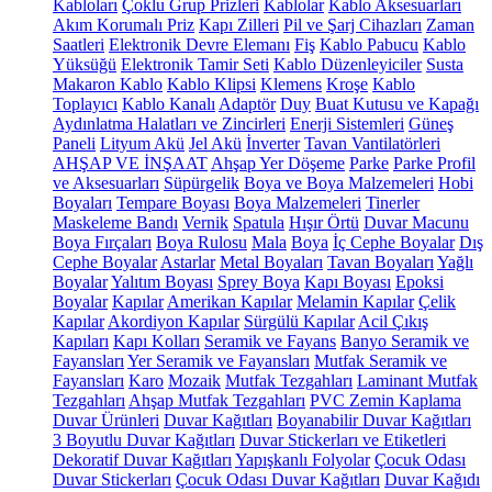
Kabloları
Çoklu Grup Prizleri
Kablolar
Kablo Aksesuarları
Akım Korumalı Priz
Kapı Zilleri
Pil ve Şarj Cihazları
Zaman
Saatleri
Elektronik Devre Elemanı
Fiş
Kablo Pabucu
Kablo
Yüksüğü
Elektronik Tamir Seti
Kablo Düzenleyiciler
Susta
Makaron Kablo
Kablo Klipsi
Klemens
Kroşe
Kablo
Toplayıcı
Kablo Kanalı
Adaptör
Duy
Buat Kutusu ve Kapağı
Aydınlatma Halatları ve Zincirleri
Enerji Sistemleri
Güneş
Paneli
Lityum Akü
Jel Akü
İnverter
Tavan Vantilatörleri
AHŞAP VE İNŞAAT
Ahşap Yer Döşeme
Parke
Parke Profil
ve Aksesuarları
Süpürgelik
Boya ve Boya Malzemeleri
Hobi
Boyaları
Tempare Boyası
Boya Malzemeleri
Tinerler
Maskeleme Bandı
Vernik
Spatula
Hışır Örtü
Duvar Macunu
Boya Fırçaları
Boya Rulosu
Mala
Boya
İç Cephe Boyalar
Dış
Cephe Boyalar
Astarlar
Metal Boyaları
Tavan Boyaları
Yağlı
Boyalar
Yalıtım Boyası
Sprey Boya
Kapı Boyası
Epoksi
Boyalar
Kapılar
Amerikan Kapılar
Melamin Kapılar
Çelik
Kapılar
Akordiyon Kapılar
Sürgülü Kapılar
Acil Çıkış
Kapıları
Kapı Kolları
Seramik ve Fayans
Banyo Seramik ve
Fayansları
Yer Seramik ve Fayansları
Mutfak Seramik ve
Fayansları
Karo
Mozaik
Mutfak Tezgahları
Laminant Mutfak
Tezgahları
Ahşap Mutfak Tezgahları
PVC Zemin Kaplama
Duvar Ürünleri
Duvar Kağıtları
Boyanabilir Duvar Kağıtları
3 Boyutlu Duvar Kağıtları
Duvar Stickerları ve Etiketleri
Dekoratif Duvar Kağıtları
Yapışkanlı Folyolar
Çocuk Odası
Duvar Stickerları
Çocuk Odası Duvar Kağıtları
Duvar Kağıdı