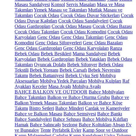
Masası Sandalyesi
Konsol
Servis Masaları
Masa ve Masa
Takımları
Yemek Masası ve Takımları
Mutfak Masası ve
Takımları
Çocuk Odası
Çocuk Odası Duvar Stickerları
Çocuk
Odası Duvar Kağıtları
Çocuk Odası Sandalyeleri
Çocuk
Odası Gardıropları
Çocuk Odası Masası
Çocuk Odası Bazası
Çocuk Odası Takımları
Çocuk Odası Komodini
Çocuk Odası
Karyolaları
Genç Odası
Genç Odası Takımları
Genç Odası
Komodini
Genç Odası Şifonyerleri
Genç Odası Bazaları
Genç Odası Gardıropları
Genç Odası Karyolaları
Ranza
Bebek Odası
Bebek Beşikleri
Mama Sandalyesi
Bebek
Karyolaları
Bebek Gardıropları
Bebek Yatakları
Bebek Odası
Takımları
Oyuncak Dolabı
Bebek Şifonyer
Bebek Odası
Tekstili
Bebek Yorganı
Bebek Çarşafı
Bebek Nevresim
Takımı
Bebek Battaniyesi
Bebek Uyku Seti
Mobilya
Aksesuarları
Mobilya Yedek Parçaları
Mobilya Kulpları
Raf
Ayakları
Keçeler
Masa Ayağı
Mobilya Ayağı
BAHÇE,BALKON VE OUTDOOR
Bahçe Mobilyaları
Bahçe Takımları
Balkon ve Bahçe Oturma Grubu
Bahçe ve
Balkon Yemek Masası Takımları
Balkon ve Bahçe Köşe
Takımı
Bistro Setleri
Bahçe Minderi
Çardak ve Kameriyeler
Bahçe ve Balkon Masası
Bahçe Şemsiyesi
Bahçe Bankı
Bahçe Sandalyeleri
Bahçe Sehpası
Bahçe Mobilya Kılıfları
Hamak
Bahçe Salıncağı
Şezlong
Bahçe Koltukları
Ahşap Ev
ve Bungalov
Tente
Prefabrik Evler
Kamp Spor ve Outdoor
Kamp Malzemeleri
Çadırlar
Kamp Sandalyesi
Uyku Tulumu