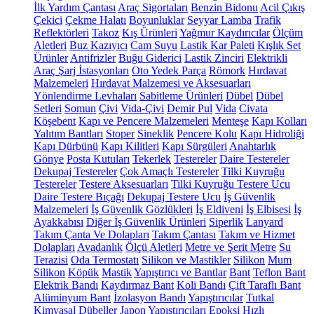
İlk Yardım Çantası
Araç Sigortaları
Benzin Bidonu
Acil Çıkış
Çekici
Çekme Halatı
Boyunluklar
Seyyar Lamba
Trafik
Reflektörleri
Takoz
Kış Ürünleri
Yağmur Kaydırıcılar
Ölçüm
Aletleri
Buz Kazıyıcı
Cam Suyu
Lastik Kar Paleti
Kışlık Set
Ürünler
Antifrizler
Buğu Giderici
Lastik Zinciri
Elektrikli
Araç Şarj İstasyonları
Oto Yedek Parça
Römork
Hırdavat
Malzemeleri
Hırdavat Malzemesi ve Aksesuarları
Yönlendirme Levhaları
Sabitleme Ürünleri
Dübel
Dübel
Setleri
Somun
Çivi
Vida-Çivi
Demir Pul
Vida
Civata
Köşebent
Kapı ve Pencere Malzemeleri
Menteşe
Kapı Kolları
Yalıtım Bantları
Stoper
Sineklik
Pencere Kolu
Kapı Hidroliği
Kapı Dürbünü
Kapı Kilitleri
Kapı Sürgüleri
Anahtarlık
Gönye
Posta Kutuları
Tekerlek
Testereler
Daire Testereler
Dekupaj Testereler
Çok Amaçlı Testereler
Tilki Kuyruğu
Testereler
Testere Aksesuarları
Tilki Kuyruğu Testere Ucu
Daire Testere Bıçağı
Dekupaj Testere Ucu
İş Güvenlik
Malzemeleri
İş Güvenlik Gözlükleri
İş Eldiveni
İş Elbisesi
İş
Ayakkabısı
Diğer İş Güvenlik Ürünleri
Siperlik
Lanyard
Takım Çanta Ve Dolapları
Takım Çantası
Takım ve Hizmet
Dolapları
Avadanlık
Ölçü Aletleri
Metre ve Şerit Metre
Su
Terazisi
Oda Termostatı
Silikon ve Mastikler
Silikon
Mum
Silikon
Köpük
Mastik
Yapıştırıcı ve Bantlar
Bant
Teflon Bant
Elektrik Bandı
Kaydırmaz Bant
Koli Bandı
Çift Taraflı Bant
Alüminyum Bant
İzolasyon Bandı
Yapıştırıcılar
Tutkal
Kimyasal Dübeller
Japon Yapıştırıcıları
Epoksi
Hızlı