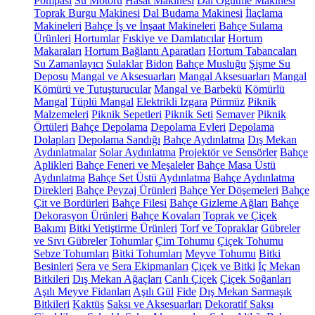
Pompası
Su Motoru
Hasat Makinesi
Dal Öğütme Makinesi
Toprak Burgu Makinesi
Dal Budama Makinesi
İlaçlama
Makineleri
Bahçe İş ve İnşaat Makineleri
Bahçe Sulama
Ürünleri
Hortumlar
Fıskiye ve Damlatıcılar
Hortum
Makaraları
Hortum Bağlantı Aparatları
Hortum Tabancaları
Su Zamanlayıcı
Sulaklar
Bidon
Bahçe Musluğu
Şişme Su
Deposu
Mangal ve Aksesuarları
Mangal Aksesuarları
Mangal
Kömürü ve Tutuşturucular
Mangal ve Barbekü
Kömürlü
Mangal
Tüplü Mangal
Elektrikli Izgara
Pürmüz
Piknik
Malzemeleri
Piknik Sepetleri
Piknik Seti
Semaver
Piknik
Örtüleri
Bahçe Depolama
Depolama Evleri
Depolama
Dolapları
Depolama Sandığı
Bahçe Aydınlatma
Dış Mekan
Aydınlatmalar
Solar Aydınlatma
Projektör ve Sensörler
Bahçe
Aplikleri
Bahçe Feneri ve Meşaleler
Bahçe Masa Üstü
Aydınlatma
Bahçe Set Üstü Aydınlatma
Bahçe Aydınlatma
Direkleri
Bahçe Peyzaj Ürünleri
Bahçe Yer Döşemeleri
Bahçe
Çit ve Bordürleri
Bahçe Filesi
Bahçe Gizleme Ağları
Bahçe
Dekorasyon Ürünleri
Bahçe Kovaları
Toprak ve Çiçek
Bakımı
Bitki Yetiştirme Ürünleri
Torf ve Topraklar
Gübreler
ve Sıvı Gübreler
Tohumlar
Çim Tohumu
Çiçek Tohumu
Sebze Tohumları
Bitki Tohumları
Meyve Tohumu
Bitki
Besinleri
Sera ve Sera Ekipmanları
Çiçek ve Bitki
İç Mekan
Bitkileri
Dış Mekan Ağaçları
Canlı Çiçek
Çiçek Soğanları
Aşılı Meyve Fidanları
Aşılı Gül
Fide
Dış Mekan Sarmaşık
Bitkileri
Kaktüs
Saksı ve Aksesuarları
Dekoratif Saksı