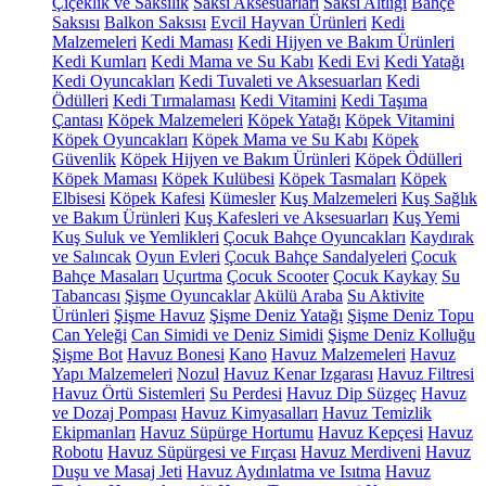
Çiçeklik ve Saksılık
Saksı Aksesuarları
Saksı Altlığı
Bahçe
Saksısı
Balkon Saksısı
Evcil Hayvan Ürünleri
Kedi
Malzemeleri
Kedi Maması
Kedi Hijyen ve Bakım Ürünleri
Kedi Kumları
Kedi Mama ve Su Kabı
Kedi Evi
Kedi Yatağı
Kedi Oyuncakları
Kedi Tuvaleti ve Aksesuarları
Kedi
Ödülleri
Kedi Tırmalaması
Kedi Vitamini
Kedi Taşıma
Çantası
Köpek Malzemeleri
Köpek Yatağı
Köpek Vitamini
Köpek Oyuncakları
Köpek Mama ve Su Kabı
Köpek
Güvenlik
Köpek Hijyen ve Bakım Ürünleri
Köpek Ödülleri
Köpek Maması
Köpek Kulübesi
Köpek Tasmaları
Köpek
Elbisesi
Köpek Kafesi
Kümesler
Kuş Malzemeleri
Kuş Sağlık
ve Bakım Ürünleri
Kuş Kafesleri ve Aksesuarları
Kuş Yemi
Kuş Suluk ve Yemlikleri
Çocuk Bahçe Oyuncakları
Kaydırak
ve Salıncak
Oyun Evleri
Çocuk Bahçe Sandalyeleri
Çocuk
Bahçe Masaları
Uçurtma
Çocuk Scooter
Çocuk Kaykay
Su
Tabancası
Şişme Oyuncaklar
Akülü Araba
Su Aktivite
Ürünleri
Şişme Havuz
Şişme Deniz Yatağı
Şişme Deniz Topu
Can Yeleği
Can Simidi ve Deniz Simidi
Şişme Deniz Kolluğu
Şişme Bot
Havuz Bonesi
Kano
Havuz Malzemeleri
Havuz
Yapı Malzemeleri
Nozul
Havuz Kenar Izgarası
Havuz Filtresi
Havuz Örtü Sistemleri
Su Perdesi
Havuz Dip Süzgeç
Havuz
ve Dozaj Pompası
Havuz Kimyasalları
Havuz Temizlik
Ekipmanları
Havuz Süpürge Hortumu
Havuz Kepçesi
Havuz
Robotu
Havuz Süpürgesi ve Fırçası
Havuz Merdiveni
Havuz
Duşu ve Masaj Jeti
Havuz Aydınlatma ve Isıtma
Havuz