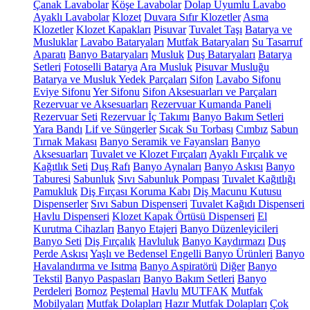
Çanak Lavabolar
Köşe Lavabolar
Dolap Uyumlu Lavabo
Ayaklı Lavabolar
Klozet
Duvara Sıfır Klozetler
Asma
Klozetler
Klozet Kapakları
Pisuvar
Tuvalet Taşı
Batarya ve
Musluklar
Lavabo Bataryaları
Mutfak Bataryaları
Su Tasarruf
Aparatı
Banyo Bataryaları
Musluk
Duş Bataryaları
Batarya
Setleri
Fotoselli Batarya
Ara Musluk
Pisuvar Musluğu
Batarya ve Musluk Yedek Parçaları
Sifon
Lavabo Sifonu
Eviye Sifonu
Yer Sifonu
Sifon Aksesuarları ve Parçaları
Rezervuar ve Aksesuarları
Rezervuar Kumanda Paneli
Rezervuar Seti
Rezervuar İç Takımı
Banyo Bakım Setleri
Yara Bandı
Lif ve Süngerler
Sıcak Su Torbası
Cımbız
Sabun
Tırnak Makası
Banyo Seramik ve Fayansları
Banyo
Aksesuarları
Tuvalet ve Klozet Fırçaları
Ayaklı Fırçalık ve
Kağıtlık Seti
Duş Rafı
Banyo Aynaları
Banyo Askısı
Banyo
Taburesi
Sabunluk
Sıvı Sabunluk Pompası
Tuvalet Kağıtlığı
Pamukluk
Diş Fırçası Koruma Kabı
Diş Macunu Kutusu
Dispenserler
Sıvı Sabun Dispenseri
Tuvalet Kağıdı Dispenseri
Havlu Dispenseri
Klozet Kapak Örtüsü Dispenseri
El
Kurutma Cihazları
Banyo Etajeri
Banyo Düzenleyicileri
Banyo Seti
Diş Fırçalık
Havluluk
Banyo Kaydırmazı
Duş
Perde Askısı
Yaşlı ve Bedensel Engelli Banyo Ürünleri
Banyo
Havalandırma ve Isıtma
Banyo Aspiratörü
Diğer
Banyo
Tekstil
Banyo Paspasları
Banyo Bakım Setleri
Banyo
Perdeleri
Bornoz
Peştemal
Havlu
MUTFAK
Mutfak
Mobilyaları
Mutfak Dolapları
Hazır Mutfak Dolapları
Çok