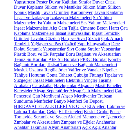
Yapıştırıcısı
Poster Duvar Kağıtları
Strafor
Duvar Çıtası
Duvar Kaplama
Silikon ve Mastikler
Silikon
Mum Silikon
Köpük
Mastik
Tavan Ürünleri
Kartonpiyer
Tavan Kaplama
İnşaat ve İzolasyon
İzolasyon Malzemeleri
Su Yalıtım
Malzemeleri
Isı Yalıtım Malzemeleri
Ses Yalıtım Malzemeleri
İnşaat Malzemeleri
Alçı
Cam Tuğla
Çimento
Beton Harcı
Çatı
Kaplama Malzemeleri
İnşaat Kimyasalları
İnşaat Temizlik
Ürünleri
Lavabo Çözücü
Harç ve Sıva Çözücü
Çok Amaçlı
Temizlik
Yağlayıcı ve Pas Çözücü
Yapı Kimyasalları
Derz
Dolgu
Seramik Yapıştırıcılar
Sıvı Conta
Strafor Yapıştırılar
Plastik Boru ve Ek Parçalar
Boru Bağlantı ve Aksesuarları
Temiz Su Boruları
Atık Su Boruları
PPRC Borular
Kombi
Bağlantı Boruları
Tesisat Tamir ve Bağlantı Malzemeleri
Musluk Uzatma
Regülatörler
Valfler ve Vanalar
Nipeller
Tahliye Hortumu
Conta
Taharet Çubuğu
Fittings
Tıpalar ve
Süzgeçler
İnşaat Makineleri
Elektrikli Vinçler
Taşıma
Arabaları
Caraskallar
Havlupanlar
Ahşaplar
Masif Paneller
Keresteler
Ahşap Seperatörler
Ahşap Çatı Malzemeleri
Çatı
Penceresi
Çatı Merdiveni
Ahşap Merdivenler
Trabzan
Sundurma
Menfezler
Banyo Menfezi
Su Deposu
HIRDAVAT EL ALETLERİ VE OTO
El Aletleri
Lokma ve
Lokma Takımları
Çekiç
El Testereleri
Kesici Grubu
Pense
Tornavida
Seramik ve Sıvacı Aletleri
Mengene ve İşkenceler
Zımbalar ve Aksesuarları
Zımpara ve Eğeler
Anahtarlar
Anahtar Takımları
Alyan Anahtarları
Açık Ağız Anahtar