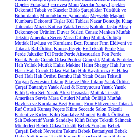
Objeler
Fotoğraf Çerçevesi
Mum
Vazolar
Yapay Çiçekler
Dekoratif Tabak ve Kaseler
Biblo
Şaraplıklar
Tütsülük ve
Buhurdanlık
Mumluklar ve Şamdanlar
Meyvelik
Magnet
Kumbara
Dekoratif Taşlar
Kül Tablası
Nazar Boncuğu
Kitap
Tutucular
Müzik Kutusu
Yatak Tepsisi
Kokulu Taşlar
Ahşap
Dekorasyon Ürünleri
Duvar Süsleri
Cansız Manken
Mutfak
Tekstili
Amerikan Servis
Masa Örtüleri
Mutfak Önlüğü
Mutfak Havlusu ve Kurulama Bezi
Runner
Fırın Eldiveni ve
Tutacak
Raf Örtüsü
Kumaş Peçete
Ev Tekstili
Perde
Stor
Perde
Jaluziler
Tül Perde
Perde Aksesuarları
Fon Perde
Rustik Perde
Çocuk Odası Perdesi
Güneşlik
Mutfak Perdeleri
Halı
Yolluk
Mutfak Halısı
Makine Halısı
Shaggy Halı
Jüt ve
Hasır Halı
Çocuk Odası Halıları
Halı Kaydırmazı
El Halısı
Deri Halı
Halı Örtüsü
Bambu Halı
Yatak Odası Tekstili
Yorgan
Nevresim Takımı
Pike ve Pike Takımı
Yatak Örtüsü
Çarşaf
Battaniye
Yatak Alezi & Koruyucusu
Yastık
Yastık
Kılıfı
Uyku Seti
Yastık Alezi
Paspaslar
Mutfak Tekstili
Amerikan Servis
Masa Örtüleri
Mutfak Önlüğü
Mutfak
Havlusu ve Kurulama Bezi
Runner
Fırın Eldiveni ve Tutacak
Raf Örtüsü
Kumaş Peçete
Kilim
Seccade
Salon Tekstili
Kırlent ve Kırlent Kılıfı
Sandalye Minderi
Koltuk Örtüsü ve
Şalı
Dekoratif Yastık
Sandalye Kılıfı
Bahçe Tekstili
Salıncak
Minderleri
Bebek Odası Tekstili
Bebek Yorganı
Bebek
Çarşafı
Bebek Nevresim Takımı
Bebek Battaniyesi
Bebek
Uyku Seti
Banyo Tekstil
Banyo Paspasları
Banyo Bakım