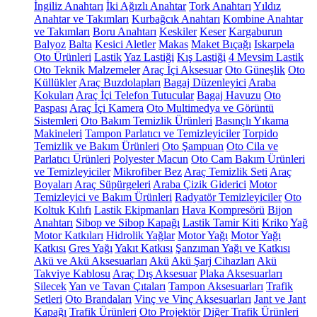
İngiliz Anahtarı
İki Ağızlı Anahtar
Tork Anahtarı
Yıldız
Anahtar ve Takımları
Kurbağcık Anahtarı
Kombine Anahtar
ve Takımları
Boru Anahtarı
Keskiler
Keser
Kargaburun
Balyoz
Balta
Kesici Aletler
Makas
Maket Bıçağı
Iskarpela
Oto Ürünleri
Lastik
Yaz Lastiği
Kış Lastiği
4 Mevsim Lastik
Oto Teknik Malzemeler
Araç İçi Aksesuar
Oto Güneşlik
Oto
Küllükler
Araç Buzdolapları
Bagaj Düzenleyici
Araba
Kokuları
Araç İçi Telefon Tutucular
Bagaj Havuzu
Oto
Paspası
Araç İçi Kamera
Oto Multimedya ve Görüntü
Sistemleri
Oto Bakım Temizlik Ürünleri
Basınçlı Yıkama
Makineleri
Tampon Parlatıcı ve Temizleyiciler
Torpido
Temizlik ve Bakım Ürünleri
Oto Şampuan
Oto Cila ve
Parlatıcı Ürünleri
Polyester Macun
Oto Cam Bakım Ürünleri
ve Temizleyiciler
Mikrofiber Bez
Araç Temizlik Seti
Araç
Boyaları
Araç Süpürgeleri
Araba Çizik Giderici
Motor
Temizleyici ve Bakım Ürünleri
Radyatör Temizleyiciler
Oto
Koltuk Kılıfı
Lastik Ekipmanları
Hava Kompresörü
Bijon
Anahtarı
Sibop ve Sibop Kapağı
Lastik Tamir Kiti
Kriko
Yağ
Motor Katkıları
Hidrolik Yağlar
Motor Yağı
Motor Yağı
Katkısı
Gres Yağı
Yakıt Katkısı
Şanzıman Yağı ve Katkısı
Akü ve Akü Aksesuarları
Akü
Akü Şarj Cihazları
Akü
Takviye Kablosu
Araç Dış Aksesuar
Plaka Aksesuarları
Silecek
Yan ve Tavan Çıtaları
Tampon Aksesuarları
Trafik
Setleri
Oto Brandaları
Vinç ve Vinç Aksesuarları
Jant ve Jant
Kapağı
Trafik Ürünleri
Oto Projektör
Diğer Trafik Ürünleri