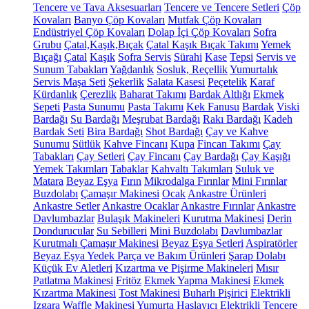
Tencere ve Tava Aksesuarları
Tencere ve Tencere Setleri
Çöp
Kovaları
Banyo Çöp Kovaları
Mutfak Çöp Kovaları
Endüstriyel Çöp Kovaları
Dolap İçi Çöp Kovaları
Sofra
Grubu
Çatal,Kaşık,Bıçak
Çatal Kaşık Bıçak Takımı
Yemek
Bıçağı
Çatal
Kaşık
Sofra Servis
Sürahi
Kase
Tepsi
Servis ve
Sunum Tabakları
Yağdanlık
Sosluk, Reçellik
Yumurtalık
Servis Maşa Seti
Şekerlik
Salata Kasesi
Peçetelik
Karaf
Kürdanlık
Çerezlik
Baharat Takımı
Bardak Altlığı
Ekmek
Sepeti
Pasta Sunumu
Pasta Takımı
Kek Fanusu
Bardak
Viski
Bardağı
Su Bardağı
Meşrubat Bardağı
Rakı Bardağı
Kadeh
Bardak Seti
Bira Bardağı
Shot Bardağı
Çay ve Kahve
Sunumu
Sütlük
Kahve Fincanı
Kupa
Fincan Takımı
Çay
Tabakları
Çay Setleri
Çay Fincanı
Çay Bardağı
Çay Kaşığı
Yemek Takımları
Tabaklar
Kahvaltı Takımları
Suluk ve
Matara
Beyaz Eşya
Fırın
Mikrodalga Fırınlar
Mini Fırınlar
Buzdolabı
Çamaşır Makinesi
Ocak
Ankastre Ürünleri
Ankastre Setler
Ankastre Ocaklar
Ankastre Fırınlar
Ankastre
Davlumbazlar
Bulaşık Makineleri
Kurutma Makinesi
Derin
Dondurucular
Su Sebilleri
Mini Buzdolabı
Davlumbazlar
Kurutmalı Çamaşır Makinesi
Beyaz Eşya Setleri
Aspiratörler
Beyaz Eşya Yedek Parça ve Bakım Ürünleri
Şarap Dolabı
Küçük Ev Aletleri
Kızartma ve Pişirme Makineleri
Mısır
Patlatma Makinesi
Fritöz
Ekmek Yapma Makinesi
Ekmek
Kızartma Makinesi
Tost Makinesi
Buharlı Pişirici
Elektrikli
Izgara
Waffle Makinesi
Yumurta Haşlayıcı
Elektrikli Tencere