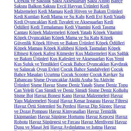
Çiçeklik ve Saksılık
Saksı Aksesuarları
Saksı Altlığı
Bahçe
Saksısı
Balkon Saksısı
Evcil Hayvan Ürünleri
Kedi
Malzemeleri
Kedi Maması
Kedi Hijyen ve Bakım Ürünleri
Kedi Kumları
Kedi Mama ve Su Kabı
Kedi Evi
Kedi Yatağı
Kedi Oyuncakları
Kedi Tuvaleti ve Aksesuarları
Kedi
Ödülleri
Kedi Tırmalaması
Kedi Vitamini
Kedi Taşıma
Çantası
Köpek Malzemeleri
Köpek Yatağı
Köpek Vitamini
Köpek Oyuncakları
Köpek Mama ve Su Kabı
Köpek
Güvenlik
Köpek Hijyen ve Bakım Ürünleri
Köpek Ödülleri
Köpek Maması
Köpek Kulübesi
Köpek Tasmaları
Köpek
Elbisesi
Köpek Kafesi
Kümesler
Kuş Malzemeleri
Kuş Sağlık
ve Bakım Ürünleri
Kuş Kafesleri ve Aksesuarları
Kuş Yemi
Kuş Suluk ve Yemlikleri
Çocuk Bahçe Oyuncakları
Kaydırak
ve Salıncak
Oyun Evleri
Çocuk Bahçe Sandalyeleri
Çocuk
Bahçe Masaları
Uçurtma
Çocuk Scooter
Çocuk Kaykay
Su
Tabancası
Şişme Oyuncaklar
Akülü Araba
Su Aktivite
Ürünleri
Şişme Havuz
Şişme Deniz Yatağı
Şişme Deniz Topu
Can Yeleği
Can Simidi ve Deniz Simidi
Şişme Deniz Kolluğu
Şişme Bot
Havuz Bonesi
Kano
Havuz Malzemeleri
Havuz
Yapı Malzemeleri
Nozul
Havuz Kenar Izgarası
Havuz Filtresi
Havuz Örtü Sistemleri
Su Perdesi
Havuz Dip Süzgeç
Havuz
ve Dozaj Pompası
Havuz Kimyasalları
Havuz Temizlik
Ekipmanları
Havuz Süpürge Hortumu
Havuz Kepçesi
Havuz
Robotu
Havuz Süpürgesi ve Fırçası
Havuz Merdiveni
Havuz
Duşu ve Masaj Jeti
Havuz Aydınlatma ve Isıtma
Havuz