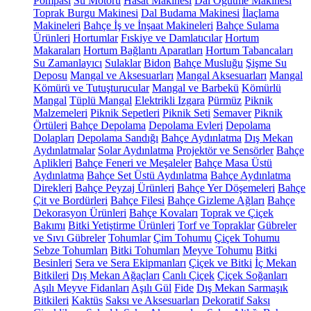
Pompası
Su Motoru
Hasat Makinesi
Dal Öğütme Makinesi
Toprak Burgu Makinesi
Dal Budama Makinesi
İlaçlama
Makineleri
Bahçe İş ve İnşaat Makineleri
Bahçe Sulama
Ürünleri
Hortumlar
Fıskiye ve Damlatıcılar
Hortum
Makaraları
Hortum Bağlantı Aparatları
Hortum Tabancaları
Su Zamanlayıcı
Sulaklar
Bidon
Bahçe Musluğu
Şişme Su
Deposu
Mangal ve Aksesuarları
Mangal Aksesuarları
Mangal
Kömürü ve Tutuşturucular
Mangal ve Barbekü
Kömürlü
Mangal
Tüplü Mangal
Elektrikli Izgara
Pürmüz
Piknik
Malzemeleri
Piknik Sepetleri
Piknik Seti
Semaver
Piknik
Örtüleri
Bahçe Depolama
Depolama Evleri
Depolama
Dolapları
Depolama Sandığı
Bahçe Aydınlatma
Dış Mekan
Aydınlatmalar
Solar Aydınlatma
Projektör ve Sensörler
Bahçe
Aplikleri
Bahçe Feneri ve Meşaleler
Bahçe Masa Üstü
Aydınlatma
Bahçe Set Üstü Aydınlatma
Bahçe Aydınlatma
Direkleri
Bahçe Peyzaj Ürünleri
Bahçe Yer Döşemeleri
Bahçe
Çit ve Bordürleri
Bahçe Filesi
Bahçe Gizleme Ağları
Bahçe
Dekorasyon Ürünleri
Bahçe Kovaları
Toprak ve Çiçek
Bakımı
Bitki Yetiştirme Ürünleri
Torf ve Topraklar
Gübreler
ve Sıvı Gübreler
Tohumlar
Çim Tohumu
Çiçek Tohumu
Sebze Tohumları
Bitki Tohumları
Meyve Tohumu
Bitki
Besinleri
Sera ve Sera Ekipmanları
Çiçek ve Bitki
İç Mekan
Bitkileri
Dış Mekan Ağaçları
Canlı Çiçek
Çiçek Soğanları
Aşılı Meyve Fidanları
Aşılı Gül
Fide
Dış Mekan Sarmaşık
Bitkileri
Kaktüs
Saksı ve Aksesuarları
Dekoratif Saksı