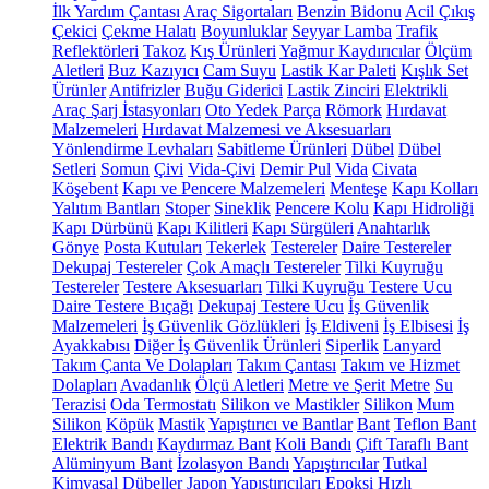
İlk Yardım Çantası
Araç Sigortaları
Benzin Bidonu
Acil Çıkış
Çekici
Çekme Halatı
Boyunluklar
Seyyar Lamba
Trafik
Reflektörleri
Takoz
Kış Ürünleri
Yağmur Kaydırıcılar
Ölçüm
Aletleri
Buz Kazıyıcı
Cam Suyu
Lastik Kar Paleti
Kışlık Set
Ürünler
Antifrizler
Buğu Giderici
Lastik Zinciri
Elektrikli
Araç Şarj İstasyonları
Oto Yedek Parça
Römork
Hırdavat
Malzemeleri
Hırdavat Malzemesi ve Aksesuarları
Yönlendirme Levhaları
Sabitleme Ürünleri
Dübel
Dübel
Setleri
Somun
Çivi
Vida-Çivi
Demir Pul
Vida
Civata
Köşebent
Kapı ve Pencere Malzemeleri
Menteşe
Kapı Kolları
Yalıtım Bantları
Stoper
Sineklik
Pencere Kolu
Kapı Hidroliği
Kapı Dürbünü
Kapı Kilitleri
Kapı Sürgüleri
Anahtarlık
Gönye
Posta Kutuları
Tekerlek
Testereler
Daire Testereler
Dekupaj Testereler
Çok Amaçlı Testereler
Tilki Kuyruğu
Testereler
Testere Aksesuarları
Tilki Kuyruğu Testere Ucu
Daire Testere Bıçağı
Dekupaj Testere Ucu
İş Güvenlik
Malzemeleri
İş Güvenlik Gözlükleri
İş Eldiveni
İş Elbisesi
İş
Ayakkabısı
Diğer İş Güvenlik Ürünleri
Siperlik
Lanyard
Takım Çanta Ve Dolapları
Takım Çantası
Takım ve Hizmet
Dolapları
Avadanlık
Ölçü Aletleri
Metre ve Şerit Metre
Su
Terazisi
Oda Termostatı
Silikon ve Mastikler
Silikon
Mum
Silikon
Köpük
Mastik
Yapıştırıcı ve Bantlar
Bant
Teflon Bant
Elektrik Bandı
Kaydırmaz Bant
Koli Bandı
Çift Taraflı Bant
Alüminyum Bant
İzolasyon Bandı
Yapıştırıcılar
Tutkal
Kimyasal Dübeller
Japon Yapıştırıcıları
Epoksi
Hızlı