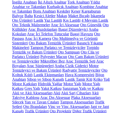
İngiliz Anahtarı
İki Ağızlı Anahtar
Tork Anahtarı
Yıldız
Anahtar ve Takımları
Kurbağcık Anahtarı
Kombine Anahtar
ve Takımları
Boru Anahtarı
Keskiler
Keser
Kargaburun
Balyoz
Balta
Kesici Aletler
Makas
Maket Bıçağı
Iskarpela
Oto Ürünleri
Lastik
Yaz Lastiği
Kış Lastiği
4 Mevsim Lastik
Oto Teknik Malzemeler
Araç İçi Aksesuar
Oto Güneşlik
Oto
Küllükler
Araç Buzdolapları
Bagaj Düzenleyici
Araba
Kokuları
Araç İçi Telefon Tutucular
Bagaj Havuzu
Oto
Paspası
Araç İçi Kamera
Oto Multimedya ve Görüntü
Sistemleri
Oto Bakım Temizlik Ürünleri
Basınçlı Yıkama
Makineleri
Tampon Parlatıcı ve Temizleyiciler
Torpido
Temizlik ve Bakım Ürünleri
Oto Şampuan
Oto Cila ve
Parlatıcı Ürünleri
Polyester Macun
Oto Cam Bakım Ürünleri
ve Temizleyiciler
Mikrofiber Bez
Araç Temizlik Seti
Araç
Boyaları
Araç Süpürgeleri
Araba Çizik Giderici
Motor
Temizleyici ve Bakım Ürünleri
Radyatör Temizleyiciler
Oto
Koltuk Kılıfı
Lastik Ekipmanları
Hava Kompresörü
Bijon
Anahtarı
Sibop ve Sibop Kapağı
Lastik Tamir Kiti
Kriko
Yağ
Motor Katkıları
Hidrolik Yağlar
Motor Yağı
Motor Yağı
Katkısı
Gres Yağı
Yakıt Katkısı
Şanzıman Yağı ve Katkısı
Akü ve Akü Aksesuarları
Akü
Akü Şarj Cihazları
Akü
Takviye Kablosu
Araç Dış Aksesuar
Plaka Aksesuarları
Silecek
Yan ve Tavan Çıtaları
Tampon Aksesuarları
Trafik
Setleri
Oto Brandaları
Vinç ve Vinç Aksesuarları
Jant ve Jant
Kapağı
Trafik Ürünleri
Oto Projektör
Diğer Trafik Ürünleri