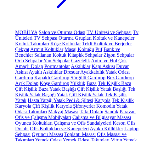
MOBİLYA
Salon ve Oturma Odası
TV Ünitesi ve Sehpası
Tv
Üniteleri
TV Sehpası
Oturma Grupları
Koltuk ve Kanepeler
Koltuk Takımları
Köşe Koltuklar
Tekli Koltuk ve Berjerler
Çekyat
Armut Koltuklar
Masaj Koltuğu
Puf
Bank ve
Benchler
Sallanan Koltuk
Kitaplık
Sehpalar
Zigon Sehpalar
Orta Sehpalar
Yan Sehpalar
Gazetelik
Antre ve Hol
Çok
Amaçlı Dolap
Portmantolar
Askılıklar
Kapı Askısı
Duvar
Askısı
Ayaklı Askılıklar
Dresuar
Ayakkabılık
Yatak Odası
Gardırop
Kapaklı Gardırop
Sürgülü Gardırop
Bez Gardırop
Açık Dolap
Köşe Gardırop
Yüklük
Baza
Tek Kişilik Baza
Çift Kişilik Baza
Yatak Başlığı
Çift Kişilik Yatak Başlığı
Tek
Kişilik Yatak Başlığı
Yatak
Çift Kişilik Yatak
Tek Kişilik
Yatak
Hasta Yatağı
Yatak Pedi & Şiltesi
Karyola
Tek Kişilik
Karyola
Çift Kişilik Karyola
Şifonyerler
Komodin
Yatak
Odası Takımları
Makyaj Masası
Takı Dolabı
Sandık
Paravan
Ofis ve Çalışma Mobilyaları
Çalışma ve Bilgisayar Masası
Oyuncu Koltukları
Çalışma ve Ofis Sandalyeleri
Keson
Ofis
Dolabı
Ofis Koltukları ve Kanepeleri
Ayaklı Küllükler
Laptop
Sehpası
Oyuncu Masası
Toplantı Masası
Ofis Masası ve
Takımları
Yemek Odası
Yemek Odası Takımları
Vitrin
Yemek