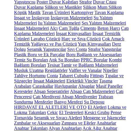
Yapıştırıcısı
Poster Duvar Kağıtları
Strafor
Duvar Çıtası
Duvar Kaplama
Silikon ve Mastikler
Silikon
Mum Silikon
Köpük
Mastik
Tavan Ürünleri
Kartonpiyer
Tavan Kaplama
İnşaat ve İzolasyon
İzolasyon Malzemeleri
Su Yalıtım
Malzemeleri
Isı Yalıtım Malzemeleri
Ses Yalıtım Malzemeleri
İnşaat Malzemeleri
Alçı
Cam Tuğla
Çimento
Beton Harcı
Çatı
Kaplama Malzemeleri
İnşaat Kimyasalları
İnşaat Temizlik
Ürünleri
Lavabo Çözücü
Harç ve Sıva Çözücü
Çok Amaçlı
Temizlik
Yağlayıcı ve Pas Çözücü
Yapı Kimyasalları
Derz
Dolgu
Seramik Yapıştırıcılar
Sıvı Conta
Strafor Yapıştırılar
Plastik Boru ve Ek Parçalar
Boru Bağlantı ve Aksesuarları
Temiz Su Boruları
Atık Su Boruları
PPRC Borular
Kombi
Bağlantı Boruları
Tesisat Tamir ve Bağlantı Malzemeleri
Musluk Uzatma
Regülatörler
Valfler ve Vanalar
Nipeller
Tahliye Hortumu
Conta
Taharet Çubuğu
Fittings
Tıpalar ve
Süzgeçler
İnşaat Makineleri
Elektrikli Vinçler
Taşıma
Arabaları
Caraskallar
Havlupanlar
Ahşaplar
Masif Paneller
Keresteler
Ahşap Seperatörler
Ahşap Çatı Malzemeleri
Çatı
Penceresi
Çatı Merdiveni
Ahşap Merdivenler
Trabzan
Sundurma
Menfezler
Banyo Menfezi
Su Deposu
HIRDAVAT EL ALETLERİ VE OTO
El Aletleri
Lokma ve
Lokma Takımları
Çekiç
El Testereleri
Kesici Grubu
Pense
Tornavida
Seramik ve Sıvacı Aletleri
Mengene ve İşkenceler
Zımbalar ve Aksesuarları
Zımpara ve Eğeler
Anahtarlar
Anahtar Takımları
Alyan Anahtarları
Açık Ağız Anahtar