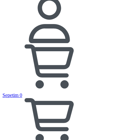
Sepetim
0