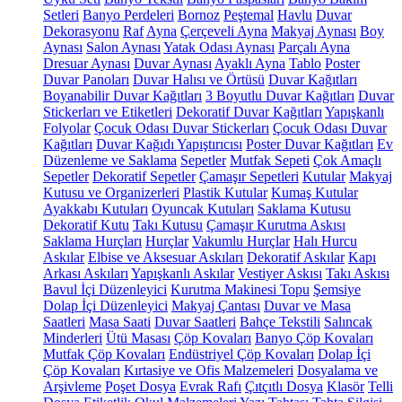
Setleri
Banyo Perdeleri
Bornoz
Peştemal
Havlu
Duvar
Dekorasyonu
Raf
Ayna
Çerçeveli Ayna
Makyaj Aynası
Boy
Aynası
Salon Aynası
Yatak Odası Aynası
Parçalı Ayna
Dresuar Aynası
Duvar Aynası
Ayaklı Ayna
Tablo
Poster
Duvar Panoları
Duvar Halısı ve Örtüsü
Duvar Kağıtları
Boyanabilir Duvar Kağıtları
3 Boyutlu Duvar Kağıtları
Duvar
Stickerları ve Etiketleri
Dekoratif Duvar Kağıtları
Yapışkanlı
Folyolar
Çocuk Odası Duvar Stickerları
Çocuk Odası Duvar
Kağıtları
Duvar Kağıdı Yapıştırıcısı
Poster Duvar Kağıtları
Ev
Düzenleme ve Saklama
Sepetler
Mutfak Sepeti
Çok Amaçlı
Sepetler
Dekoratif Sepetler
Çamaşır Sepetleri
Kutular
Makyaj
Kutusu ve Organizerleri
Plastik Kutular
Kumaş Kutular
Ayakkabı Kutuları
Oyuncak Kutuları
Saklama Kutusu
Dekoratif Kutu
Takı Kutusu
Çamaşır Kurutma Askısı
Saklama Hurçları
Hurçlar
Vakumlu Hurçlar
Halı Hurcu
Askılar
Elbise ve Aksesuar Askıları
Dekoratif Askılar
Kapı
Arkası Askıları
Yapışkanlı Askılar
Vestiyer Askısı
Takı Askısı
Bavul İçi Düzenleyici
Kurutma Makinesi Topu
Şemsiye
Dolap İçi Düzenleyici
Makyaj Çantası
Duvar ve Masa
Saatleri
Masa Saati
Duvar Saatleri
Bahçe Tekstili
Salıncak
Minderleri
Ütü Masası
Çöp Kovaları
Banyo Çöp Kovaları
Mutfak Çöp Kovaları
Endüstriyel Çöp Kovaları
Dolap İçi
Çöp Kovaları
Kırtasiye ve Ofis Malzemeleri
Dosyalama ve
Arşivleme
Poşet Dosya
Evrak Rafı
Çıtçıtlı Dosya
Klasör
Telli