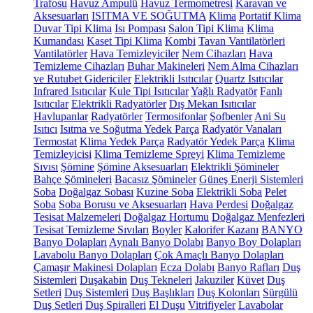
Trafosu
Havuz Ampulü
Havuz Termometresi
Karavan ve
Aksesuarları
ISITMA VE SOĞUTMA
Klima
Portatif Klima
Duvar Tipi Klima
Isı Pompası
Salon Tipi Klima
Klima
Kumandası
Kaset Tipi Klima
Kombi
Tavan Vantilatörleri
Vantilatörler
Hava Temizleyiciler
Nem Cihazları
Hava
Temizleme Cihazları
Buhar Makineleri
Nem Alma Cihazları
ve Rutubet Gidericiler
Elektrikli Isıtıcılar
Quartz Isıtıcılar
Infrared Isıtıcılar
Kule Tipi Isıtıcılar
Yağlı Radyatör
Fanlı
Isıtıcılar
Elektrikli Radyatörler
Dış Mekan Isıtıcılar
Havlupanlar
Radyatörler
Termosifonlar
Şofbenler
Ani Su
Isıtıcı
Isıtma ve Soğutma Yedek Parça
Radyatör Vanaları
Termostat
Klima Yedek Parça
Radyatör Yedek Parça
Klima
Temizleyicisi
Klima Temizleme Spreyi
Klima Temizleme
Sıvısı
Şömine
Şömine Aksesuarları
Elektrikli Şömineler
Bahçe Şömineleri
Bacasız Şömineler
Güneş Enerji Sistemleri
Soba
Doğalgaz Sobası
Kuzine Soba
Elektrikli Soba
Pelet
Soba
Soba Borusu ve Aksesuarları
Hava Perdesi
Doğalgaz
Tesisat Malzemeleri
Doğalgaz Hortumu
Doğalgaz Menfezleri
Tesisat Temizleme Sıvıları
Boyler
Kalorifer Kazanı
BANYO
Banyo Dolapları
Aynalı Banyo Dolabı
Banyo Boy Dolapları
Lavabolu Banyo Dolapları
Çok Amaçlı Banyo Dolapları
Çamaşır Makinesi Dolapları
Ecza Dolabı
Banyo Rafları
Duş
Sistemleri
Duşakabin
Duş Tekneleri
Jakuziler
Küvet
Duş
Setleri
Duş Sistemleri
Duş Başlıkları
Duş Kolonları
Sürgülü
Duş Setleri
Duş Spiralleri
El Duşu
Vitrifiyeler
Lavabolar