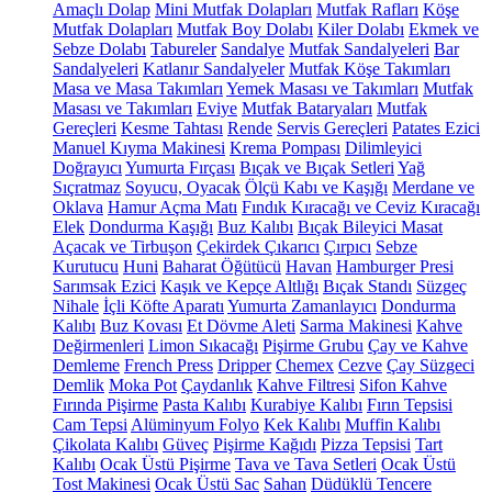
Amaçlı Dolap
Mini Mutfak Dolapları
Mutfak Rafları
Köşe
Mutfak Dolapları
Mutfak Boy Dolabı
Kiler Dolabı
Ekmek ve
Sebze Dolabı
Tabureler
Sandalye
Mutfak Sandalyeleri
Bar
Sandalyeleri
Katlanır Sandalyeler
Mutfak Köşe Takımları
Masa ve Masa Takımları
Yemek Masası ve Takımları
Mutfak
Masası ve Takımları
Eviye
Mutfak Bataryaları
Mutfak
Gereçleri
Kesme Tahtası
Rende
Servis Gereçleri
Patates Ezici
Manuel Kıyma Makinesi
Krema Pompası
Dilimleyici
Doğrayıcı
Yumurta Fırçası
Bıçak ve Bıçak Setleri
Yağ
Sıçratmaz
Soyucu, Oyacak
Ölçü Kabı ve Kaşığı
Merdane ve
Oklava
Hamur Açma Matı
Fındık Kıracağı ve Ceviz Kıracağı
Elek
Dondurma Kaşığı
Buz Kalıbı
Bıçak Bileyici Masat
Açacak ve Tirbuşon
Çekirdek Çıkarıcı
Çırpıcı
Sebze
Kurutucu
Huni
Baharat Öğütücü
Havan
Hamburger Presi
Sarımsak Ezici
Kaşık ve Kepçe Altlığı
Bıçak Standı
Süzgeç
Nihale
İçli Köfte Aparatı
Yumurta Zamanlayıcı
Dondurma
Kalıbı
Buz Kovası
Et Dövme Aleti
Sarma Makinesi
Kahve
Değirmenleri
Limon Sıkacağı
Pişirme Grubu
Çay ve Kahve
Demleme
French Press
Dripper
Chemex
Cezve
Çay Süzgeci
Demlik
Moka Pot
Çaydanlık
Kahve Filtresi
Sifon Kahve
Fırında Pişirme
Pasta Kalıbı
Kurabiye Kalıbı
Fırın Tepsisi
Cam Tepsi
Alüminyum Folyo
Kek Kalıbı
Muffin Kalıbı
Çikolata Kalıbı
Güveç
Pişirme Kağıdı
Pizza Tepsisi
Tart
Kalıbı
Ocak Üstü Pişirme
Tava ve Tava Setleri
Ocak Üstü
Tost Makinesi
Ocak Üstü Sac
Sahan
Düdüklü Tencere