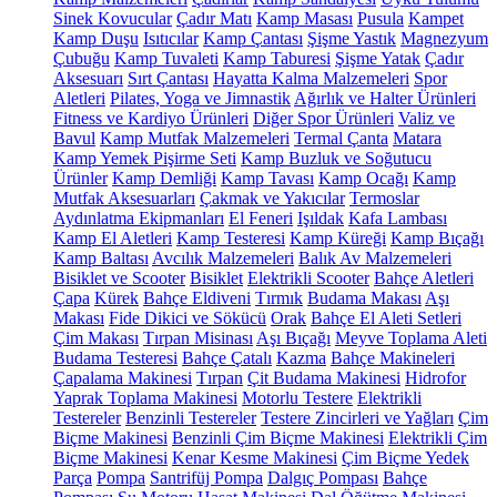
Sinek Kovucular
Çadır Matı
Kamp Masası
Pusula
Kampet
Kamp Duşu
Isıtıcılar
Kamp Çantası
Şişme Yastık
Magnezyum
Çubuğu
Kamp Tuvaleti
Kamp Taburesi
Şişme Yatak
Çadır
Aksesuarı
Sırt Çantası
Hayatta Kalma Malzemeleri
Spor
Aletleri
Pilates, Yoga ve Jimnastik
Ağırlık ve Halter Ürünleri
Fitness ve Kardiyo Ürünleri
Diğer Spor Ürünleri
Valiz ve
Bavul
Kamp Mutfak Malzemeleri
Termal Çanta
Matara
Kamp Yemek Pişirme Seti
Kamp Buzluk ve Soğutucu
Ürünler
Kamp Demliği
Kamp Tavası
Kamp Ocağı
Kamp
Mutfak Aksesuarları
Çakmak ve Yakıcılar
Termoslar
Aydınlatma Ekipmanları
El Feneri
Işıldak
Kafa Lambası
Kamp El Aletleri
Kamp Testeresi
Kamp Küreği
Kamp Bıçağı
Kamp Baltası
Avcılık Malzemeleri
Balık Av Malzemeleri
Bisiklet ve Scooter
Bisiklet
Elektrikli Scooter
Bahçe Aletleri
Çapa
Kürek
Bahçe Eldiveni
Tırmık
Budama Makası
Aşı
Makası
Fide Dikici ve Sökücü
Orak
Bahçe El Aleti Setleri
Çim Makası
Tırpan Misinası
Aşı Bıçağı
Meyve Toplama Aleti
Budama Testeresi
Bahçe Çatalı
Kazma
Bahçe Makineleri
Çapalama Makinesi
Tırpan
Çit Budama Makinesi
Hidrofor
Yaprak Toplama Makinesi
Motorlu Testere
Elektrikli
Testereler
Benzinli Testereler
Testere Zincirleri ve Yağları
Çim
Biçme Makinesi
Benzinli Çim Biçme Makinesi
Elektrikli Çim
Biçme Makinesi
Kenar Kesme Makinesi
Çim Biçme Yedek
Parça
Pompa
Santrifüj Pompa
Dalgıç Pompası
Bahçe