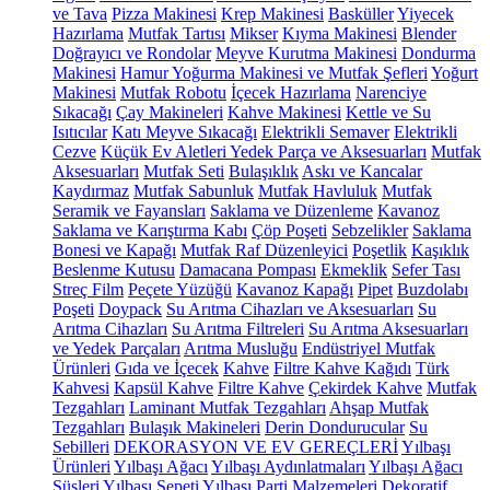
ve Tava
Pizza Makinesi
Krep Makinesi
Basküller
Yiyecek
Hazırlama
Mutfak Tartısı
Mikser
Kıyma Makinesi
Blender
Doğrayıcı ve Rondolar
Meyve Kurutma Makinesi
Dondurma
Makinesi
Hamur Yoğurma Makinesi ve Mutfak Şefleri
Yoğurt
Makinesi
Mutfak Robotu
İçecek Hazırlama
Narenciye
Sıkacağı
Çay Makineleri
Kahve Makinesi
Kettle ve Su
Isıtıcılar
Katı Meyve Sıkacağı
Elektrikli Semaver
Elektrikli
Cezve
Küçük Ev Aletleri Yedek Parça ve Aksesuarları
Mutfak
Aksesuarları
Mutfak Seti
Bulaşıklık
Askı ve Kancalar
Kaydırmaz
Mutfak Sabunluk
Mutfak Havluluk
Mutfak
Seramik ve Fayansları
Saklama ve Düzenleme
Kavanoz
Saklama ve Karıştırma Kabı
Çöp Poşeti
Sebzelikler
Saklama
Bonesi ve Kapağı
Mutfak Raf Düzenleyici
Poşetlik
Kaşıklık
Beslenme Kutusu
Damacana Pompası
Ekmeklik
Sefer Tası
Streç Film
Peçete Yüzüğü
Kavanoz Kapağı
Pipet
Buzdolabı
Poşeti
Doypack
Su Arıtma Cihazları ve Aksesuarları
Su
Arıtma Cihazları
Su Arıtma Filtreleri
Su Arıtma Aksesuarları
ve Yedek Parçaları
Arıtma Musluğu
Endüstriyel Mutfak
Ürünleri
Gıda ve İçecek
Kahve
Filtre Kahve Kağıdı
Türk
Kahvesi
Kapsül Kahve
Filtre Kahve
Çekirdek Kahve
Mutfak
Tezgahları
Laminant Mutfak Tezgahları
Ahşap Mutfak
Tezgahları
Bulaşık Makineleri
Derin Dondurucular
Su
Sebilleri
DEKORASYON VE EV GEREÇLERİ
Yılbaşı
Ürünleri
Yılbaşı Ağacı
Yılbaşı Aydınlatmaları
Yılbaşı Ağacı
Süsleri
Yılbaşı Sepeti
Yılbaşı Parti Malzemeleri
Dekoratif