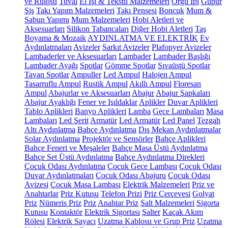
ve Rulosu
Tuval
El İşi & Tekstil Malzemeleri
Örgü İpi
Güpür
Şiş
Takı Yapım Malzemeleri
Takı Pensesi
Boncuk
Mum &
Sabun Yapımı
Mum Malzemeleri
Hobi Aletleri ve
Aksesuarları
Silikon Tabancaları
Diğer Hobi Aletleri
Taş
Boyama & Mozaik
AYDINLATMA VE ELEKTRİK
Ev
Aydınlatmaları
Avizeler
Sarkıt Avizeler
Plafonyer Avizeler
Lambaderler ve Aksesuarları
Lambader
Lambader Başlığı
Lambader Ayağı
Spotlar
Gömme Spotlar
Sıvaüstü Spotlar
Tavan Spotlar
Ampuller
Led Ampul
Halojen Ampul
Tasarruflu Ampul
Rustik Ampul
Akıllı Ampul
Floresan
Ampul
Abajurlar ve Aksesuarları
Abajur
Abajur Şapkaları
Abajur Ayaklığı
Fener ve Işıldaklar
Aplikler
Duvar Aplikleri
Tablo Aplikleri
Banyo Aplikleri
Lamba
Gece Lambaları
Masa
Lambaları
Led Şerit
Armatür
Led Armatür
Led Panel
Tezgah
Altı Aydınlatma
Bahçe Aydınlatma
Dış Mekan Aydınlatmalar
Solar Aydınlatma
Projektör ve Sensörler
Bahçe Aplikleri
Bahçe Feneri ve Meşaleler
Bahçe Masa Üstü Aydınlatma
Bahçe Set Üstü Aydınlatma
Bahçe Aydınlatma Direkleri
Çocuk Odası Aydınlatma
Çocuk Gece Lambası
Çocuk Odası
Duvar Aydınlatmaları
Çocuk Odası Abajuru
Çocuk Odası
Avizesi
Çocuk Masa Lambası
Elektrik Malzemeleri
Priz ve
Anahtarlar
Priz Kutusu
Telefon Prizi
Priz Çerçevesi
Golyat
Priz
Nümeris Priz
Priz
Anahtar Priz
Şalt Malzemeleri
Sigorta
Kutusu
Kontaktör
Elektrik Sigortası
Şalter
Kaçak Akım
Rölesi
Elektrik Sayacı
Uzatma Kablosu ve Grup Priz
Uzatma