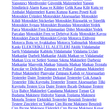
Yapıştırıcı
Merdivenler
Güvenlik Malzemeleri
Yangın
Söndürücü
Alarm
Kasa ve Kilitler
Çelik Kasa
Kilit
Kutu ve
Ambalaj Malzemeleri
Kargo Kutusu
Kargo Poşeti
Koli
Motosiklet Ürünleri
Motorsiklet Aksesuarları
Motosiklet
Kilidi
Motosiklet Stickerları
Motosiklet Rüzgarlık ve Siperlik
Motosiklet Aynası
Motosiklet Brandası
Motorsiklet Yedek
Parça
Motosiklet Fren Ekipmanları
Diğer Motosiklet Yedek
Parçaları
Motosiklet Fren ve Debriyaj Kolu
Motosiklet Kayışı
Motosiklet Zinciri
Motosiklet Giyim
Motorcu Eldiveni
Motorcu Botu ve Ayakkabısı
Motorcu Yağmurluk
Motosiklet
Kaskı
ELEKTRİKLİ EL ALETLERİ
Akülü Vidalamalar
Şarjlı Vidalamalar
Kablolu Vidalamalar
Vidalama Uçları
Matkaplar
Darbeli Matkaplar
Akülü Matkap ve Vidalamalar
Matkap Ucu ve Setleri
Somun Sıkma Makineleri
Darbesiz
Matkaplar
Manyetik Matkap
Sütunlu Matkap
Matkap Tezgahı
Kırıcılar ve Deliciler
Zımpara ve Polisaj
Zımpara Makineleri
Polisaj Makineleri
Planyalar
Zımpara Kağıdı ve Aksesuarları
Testereler
Daire Testereler
Dekupaj Testereler
Çok Amaçlı
Testereler
Tilki Kuyruğu Testereler
Testere Aksesuarları
Tilki
Kuyruğu Testere Ucu
Daire Testere Bıçağı
Dekupaj Testere
Ucu
Bahçe Makineleri
Çapalama Makinesi
Tırpan
Çit
Budama Makinesi
Hidrofor
Yaprak Toplama Makinesi
Motorlu Testere
Elektrikli Testereler
Benzinli Testereler
Testere Zincirleri ve Yağları
Çim Biçme Makinesi
Benzinli
Çim Biçme Makinesi
Elektrikli Çim Biçme Makinesi
Kenar