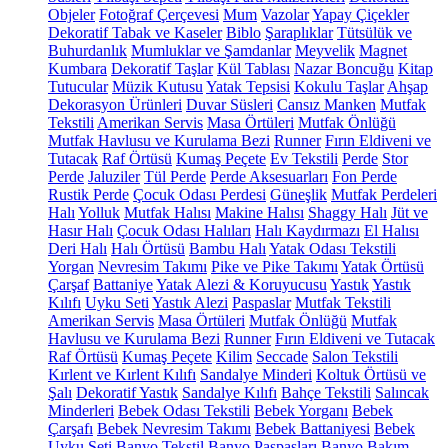
Objeler
Fotoğraf Çerçevesi
Mum
Vazolar
Yapay Çiçekler
Dekoratif Tabak ve Kaseler
Biblo
Şaraplıklar
Tütsülük ve
Buhurdanlık
Mumluklar ve Şamdanlar
Meyvelik
Magnet
Kumbara
Dekoratif Taşlar
Kül Tablası
Nazar Boncuğu
Kitap
Tutucular
Müzik Kutusu
Yatak Tepsisi
Kokulu Taşlar
Ahşap
Dekorasyon Ürünleri
Duvar Süsleri
Cansız Manken
Mutfak
Tekstili
Amerikan Servis
Masa Örtüleri
Mutfak Önlüğü
Mutfak Havlusu ve Kurulama Bezi
Runner
Fırın Eldiveni ve
Tutacak
Raf Örtüsü
Kumaş Peçete
Ev Tekstili
Perde
Stor
Perde
Jaluziler
Tül Perde
Perde Aksesuarları
Fon Perde
Rustik Perde
Çocuk Odası Perdesi
Güneşlik
Mutfak Perdeleri
Halı
Yolluk
Mutfak Halısı
Makine Halısı
Shaggy Halı
Jüt ve
Hasır Halı
Çocuk Odası Halıları
Halı Kaydırmazı
El Halısı
Deri Halı
Halı Örtüsü
Bambu Halı
Yatak Odası Tekstili
Yorgan
Nevresim Takımı
Pike ve Pike Takımı
Yatak Örtüsü
Çarşaf
Battaniye
Yatak Alezi & Koruyucusu
Yastık
Yastık
Kılıfı
Uyku Seti
Yastık Alezi
Paspaslar
Mutfak Tekstili
Amerikan Servis
Masa Örtüleri
Mutfak Önlüğü
Mutfak
Havlusu ve Kurulama Bezi
Runner
Fırın Eldiveni ve Tutacak
Raf Örtüsü
Kumaş Peçete
Kilim
Seccade
Salon Tekstili
Kırlent ve Kırlent Kılıfı
Sandalye Minderi
Koltuk Örtüsü ve
Şalı
Dekoratif Yastık
Sandalye Kılıfı
Bahçe Tekstili
Salıncak
Minderleri
Bebek Odası Tekstili
Bebek Yorganı
Bebek
Çarşafı
Bebek Nevresim Takımı
Bebek Battaniyesi
Bebek
Uyku Seti
Banyo Tekstil
Banyo Paspasları
Banyo Bakım