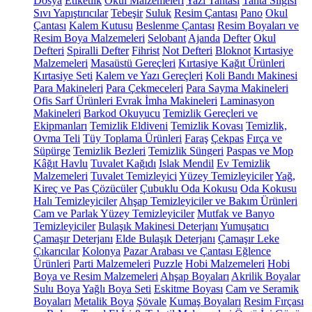
Dosya
Etiketlik
Okul Malzemeleri
Yazı Tahtası
Tahta Silgisi
Sıvı Yapıştırıcılar
Tebeşir
Suluk
Resim Çantası
Pano
Okul
Çantası
Kalem Kutusu
Beslenme Çantası
Resim Boyaları ve
Resim Boya Malzemeleri
Selobant
Ajanda
Defter
Okul
Defteri
Spiralli Defter
Fihrist
Not Defteri
Bloknot
Kırtasiye
Malzemeleri
Masaüstü Gereçleri
Kırtasiye Kağıt Ürünleri
Kırtasiye Seti
Kalem ve Yazı Gereçleri
Koli Bandı Makinesi
Para Makineleri
Para Çekmeceleri
Para Sayma Makineleri
Ofis Sarf Ürünleri
Evrak İmha Makineleri
Laminasyon
Makineleri
Barkod Okuyucu
Temizlik Gereçleri ve
Ekipmanları
Temizlik Eldiveni
Temizlik Kovası
Temizlik,
Ovma Teli
Tüy Toplama Ürünleri
Faraş
Çekpas
Fırça ve
Süpürge
Temizlik Bezleri
Temizlik Süngeri
Paspas ve Mop
Kâğıt Havlu
Tuvalet Kağıdı
Islak Mendil
Ev Temizlik
Malzemeleri
Tuvalet Temizleyici
Yüzey Temizleyiciler
Yağ,
Kireç ve Pas Çözücüler
Çubuklu Oda Kokusu
Oda Kokusu
Halı Temizleyiciler
Ahşap Temizleyiciler ve Bakım Ürünleri
Cam ve Parlak Yüzey Temizleyiciler
Mutfak ve Banyo
Temizleyiciler
Bulaşık Makinesi Deterjanı
Yumuşatıcı
Çamaşır Deterjanı
Elde Bulaşık Deterjanı
Çamaşır Leke
Çıkarıcılar
Kolonya
Pazar Arabası ve Çantası
Eğlence
Ürünleri
Parti Malzemeleri
Puzzle
Hobi Malzemeleri
Hobi
Boya ve Resim Malzemeleri
Ahşap Boyaları
Akrilik Boyalar
Sulu Boya
Yağlı Boya Seti
Eskitme Boyası
Cam ve Seramik
Boyaları
Metalik Boya
Şövale
Kumaş Boyaları
Resim Fırçası