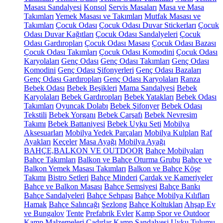
Masası Sandalyesi
Konsol
Servis Masaları
Masa ve Masa
Takımları
Yemek Masası ve Takımları
Mutfak Masası ve
Takımları
Çocuk Odası
Çocuk Odası Duvar Stickerları
Çocuk
Odası Duvar Kağıtları
Çocuk Odası Sandalyeleri
Çocuk
Odası Gardıropları
Çocuk Odası Masası
Çocuk Odası Bazası
Çocuk Odası Takımları
Çocuk Odası Komodini
Çocuk Odası
Karyolaları
Genç Odası
Genç Odası Takımları
Genç Odası
Komodini
Genç Odası Şifonyerleri
Genç Odası Bazaları
Genç Odası Gardıropları
Genç Odası Karyolaları
Ranza
Bebek Odası
Bebek Beşikleri
Mama Sandalyesi
Bebek
Karyolaları
Bebek Gardıropları
Bebek Yatakları
Bebek Odası
Takımları
Oyuncak Dolabı
Bebek Şifonyer
Bebek Odası
Tekstili
Bebek Yorganı
Bebek Çarşafı
Bebek Nevresim
Takımı
Bebek Battaniyesi
Bebek Uyku Seti
Mobilya
Aksesuarları
Mobilya Yedek Parçaları
Mobilya Kulpları
Raf
Ayakları
Keçeler
Masa Ayağı
Mobilya Ayağı
BAHÇE,BALKON VE OUTDOOR
Bahçe Mobilyaları
Bahçe Takımları
Balkon ve Bahçe Oturma Grubu
Bahçe ve
Balkon Yemek Masası Takımları
Balkon ve Bahçe Köşe
Takımı
Bistro Setleri
Bahçe Minderi
Çardak ve Kameriyeler
Bahçe ve Balkon Masası
Bahçe Şemsiyesi
Bahçe Bankı
Bahçe Sandalyeleri
Bahçe Sehpası
Bahçe Mobilya Kılıfları
Hamak
Bahçe Salıncağı
Şezlong
Bahçe Koltukları
Ahşap Ev
ve Bungalov
Tente
Prefabrik Evler
Kamp Spor ve Outdoor
Kamp Malzemeleri
Çadırlar
Kamp Sandalyesi
Uyku Tulumu