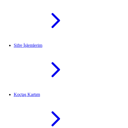
Şifre İşlemlerim
Koçtaş Kartım