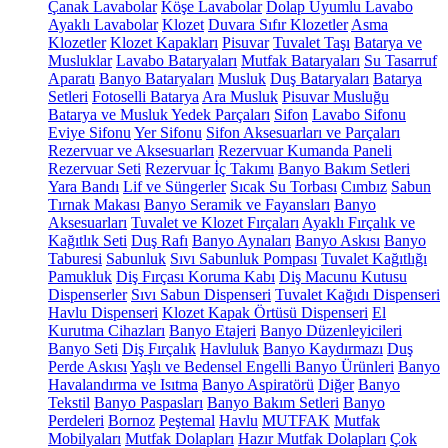
Çanak Lavabolar
Köşe Lavabolar
Dolap Uyumlu Lavabo
Ayaklı Lavabolar
Klozet
Duvara Sıfır Klozetler
Asma
Klozetler
Klozet Kapakları
Pisuvar
Tuvalet Taşı
Batarya ve
Musluklar
Lavabo Bataryaları
Mutfak Bataryaları
Su Tasarruf
Aparatı
Banyo Bataryaları
Musluk
Duş Bataryaları
Batarya
Setleri
Fotoselli Batarya
Ara Musluk
Pisuvar Musluğu
Batarya ve Musluk Yedek Parçaları
Sifon
Lavabo Sifonu
Eviye Sifonu
Yer Sifonu
Sifon Aksesuarları ve Parçaları
Rezervuar ve Aksesuarları
Rezervuar Kumanda Paneli
Rezervuar Seti
Rezervuar İç Takımı
Banyo Bakım Setleri
Yara Bandı
Lif ve Süngerler
Sıcak Su Torbası
Cımbız
Sabun
Tırnak Makası
Banyo Seramik ve Fayansları
Banyo
Aksesuarları
Tuvalet ve Klozet Fırçaları
Ayaklı Fırçalık ve
Kağıtlık Seti
Duş Rafı
Banyo Aynaları
Banyo Askısı
Banyo
Taburesi
Sabunluk
Sıvı Sabunluk Pompası
Tuvalet Kağıtlığı
Pamukluk
Diş Fırçası Koruma Kabı
Diş Macunu Kutusu
Dispenserler
Sıvı Sabun Dispenseri
Tuvalet Kağıdı Dispenseri
Havlu Dispenseri
Klozet Kapak Örtüsü Dispenseri
El
Kurutma Cihazları
Banyo Etajeri
Banyo Düzenleyicileri
Banyo Seti
Diş Fırçalık
Havluluk
Banyo Kaydırmazı
Duş
Perde Askısı
Yaşlı ve Bedensel Engelli Banyo Ürünleri
Banyo
Havalandırma ve Isıtma
Banyo Aspiratörü
Diğer
Banyo
Tekstil
Banyo Paspasları
Banyo Bakım Setleri
Banyo
Perdeleri
Bornoz
Peştemal
Havlu
MUTFAK
Mutfak
Mobilyaları
Mutfak Dolapları
Hazır Mutfak Dolapları
Çok