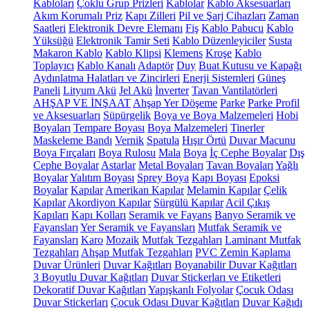
Kabloları
Çoklu Grup Prizleri
Kablolar
Kablo Aksesuarları
Akım Korumalı Priz
Kapı Zilleri
Pil ve Şarj Cihazları
Zaman
Saatleri
Elektronik Devre Elemanı
Fiş
Kablo Pabucu
Kablo
Yüksüğü
Elektronik Tamir Seti
Kablo Düzenleyiciler
Susta
Makaron Kablo
Kablo Klipsi
Klemens
Kroşe
Kablo
Toplayıcı
Kablo Kanalı
Adaptör
Duy
Buat Kutusu ve Kapağı
Aydınlatma Halatları ve Zincirleri
Enerji Sistemleri
Güneş
Paneli
Lityum Akü
Jel Akü
İnverter
Tavan Vantilatörleri
AHŞAP VE İNŞAAT
Ahşap Yer Döşeme
Parke
Parke Profil
ve Aksesuarları
Süpürgelik
Boya ve Boya Malzemeleri
Hobi
Boyaları
Tempare Boyası
Boya Malzemeleri
Tinerler
Maskeleme Bandı
Vernik
Spatula
Hışır Örtü
Duvar Macunu
Boya Fırçaları
Boya Rulosu
Mala
Boya
İç Cephe Boyalar
Dış
Cephe Boyalar
Astarlar
Metal Boyaları
Tavan Boyaları
Yağlı
Boyalar
Yalıtım Boyası
Sprey Boya
Kapı Boyası
Epoksi
Boyalar
Kapılar
Amerikan Kapılar
Melamin Kapılar
Çelik
Kapılar
Akordiyon Kapılar
Sürgülü Kapılar
Acil Çıkış
Kapıları
Kapı Kolları
Seramik ve Fayans
Banyo Seramik ve
Fayansları
Yer Seramik ve Fayansları
Mutfak Seramik ve
Fayansları
Karo
Mozaik
Mutfak Tezgahları
Laminant Mutfak
Tezgahları
Ahşap Mutfak Tezgahları
PVC Zemin Kaplama
Duvar Ürünleri
Duvar Kağıtları
Boyanabilir Duvar Kağıtları
3 Boyutlu Duvar Kağıtları
Duvar Stickerları ve Etiketleri
Dekoratif Duvar Kağıtları
Yapışkanlı Folyolar
Çocuk Odası
Duvar Stickerları
Çocuk Odası Duvar Kağıtları
Duvar Kağıdı