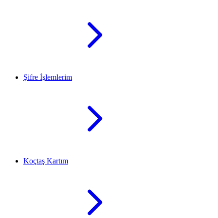
Şifre İşlemlerim
Koçtaş Kartım