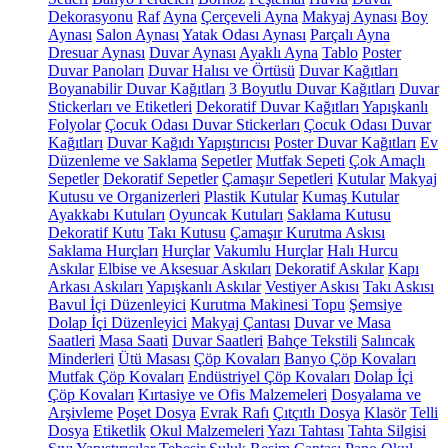
Dekorasyonu
Raf
Ayna
Çerçeveli Ayna
Makyaj Aynası
Boy
Aynası
Salon Aynası
Yatak Odası Aynası
Parçalı Ayna
Dresuar Aynası
Duvar Aynası
Ayaklı Ayna
Tablo
Poster
Duvar Panoları
Duvar Halısı ve Örtüsü
Duvar Kağıtları
Boyanabilir Duvar Kağıtları
3 Boyutlu Duvar Kağıtları
Duvar
Stickerları ve Etiketleri
Dekoratif Duvar Kağıtları
Yapışkanlı
Folyolar
Çocuk Odası Duvar Stickerları
Çocuk Odası Duvar
Kağıtları
Duvar Kağıdı Yapıştırıcısı
Poster Duvar Kağıtları
Ev
Düzenleme ve Saklama
Sepetler
Mutfak Sepeti
Çok Amaçlı
Sepetler
Dekoratif Sepetler
Çamaşır Sepetleri
Kutular
Makyaj
Kutusu ve Organizerleri
Plastik Kutular
Kumaş Kutular
Ayakkabı Kutuları
Oyuncak Kutuları
Saklama Kutusu
Dekoratif Kutu
Takı Kutusu
Çamaşır Kurutma Askısı
Saklama Hurçları
Hurçlar
Vakumlu Hurçlar
Halı Hurcu
Askılar
Elbise ve Aksesuar Askıları
Dekoratif Askılar
Kapı
Arkası Askıları
Yapışkanlı Askılar
Vestiyer Askısı
Takı Askısı
Bavul İçi Düzenleyici
Kurutma Makinesi Topu
Şemsiye
Dolap İçi Düzenleyici
Makyaj Çantası
Duvar ve Masa
Saatleri
Masa Saati
Duvar Saatleri
Bahçe Tekstili
Salıncak
Minderleri
Ütü Masası
Çöp Kovaları
Banyo Çöp Kovaları
Mutfak Çöp Kovaları
Endüstriyel Çöp Kovaları
Dolap İçi
Çöp Kovaları
Kırtasiye ve Ofis Malzemeleri
Dosyalama ve
Arşivleme
Poşet Dosya
Evrak Rafı
Çıtçıtlı Dosya
Klasör
Telli
Dosya
Etiketlik
Okul Malzemeleri
Yazı Tahtası
Tahta Silgisi