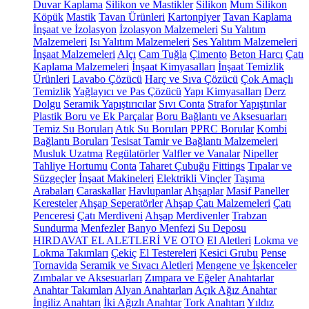
Duvar Kaplama
Silikon ve Mastikler
Silikon
Mum Silikon
Köpük
Mastik
Tavan Ürünleri
Kartonpiyer
Tavan Kaplama
İnşaat ve İzolasyon
İzolasyon Malzemeleri
Su Yalıtım
Malzemeleri
Isı Yalıtım Malzemeleri
Ses Yalıtım Malzemeleri
İnşaat Malzemeleri
Alçı
Cam Tuğla
Çimento
Beton Harcı
Çatı
Kaplama Malzemeleri
İnşaat Kimyasalları
İnşaat Temizlik
Ürünleri
Lavabo Çözücü
Harç ve Sıva Çözücü
Çok Amaçlı
Temizlik
Yağlayıcı ve Pas Çözücü
Yapı Kimyasalları
Derz
Dolgu
Seramik Yapıştırıcılar
Sıvı Conta
Strafor Yapıştırılar
Plastik Boru ve Ek Parçalar
Boru Bağlantı ve Aksesuarları
Temiz Su Boruları
Atık Su Boruları
PPRC Borular
Kombi
Bağlantı Boruları
Tesisat Tamir ve Bağlantı Malzemeleri
Musluk Uzatma
Regülatörler
Valfler ve Vanalar
Nipeller
Tahliye Hortumu
Conta
Taharet Çubuğu
Fittings
Tıpalar ve
Süzgeçler
İnşaat Makineleri
Elektrikli Vinçler
Taşıma
Arabaları
Caraskallar
Havlupanlar
Ahşaplar
Masif Paneller
Keresteler
Ahşap Seperatörler
Ahşap Çatı Malzemeleri
Çatı
Penceresi
Çatı Merdiveni
Ahşap Merdivenler
Trabzan
Sundurma
Menfezler
Banyo Menfezi
Su Deposu
HIRDAVAT EL ALETLERİ VE OTO
El Aletleri
Lokma ve
Lokma Takımları
Çekiç
El Testereleri
Kesici Grubu
Pense
Tornavida
Seramik ve Sıvacı Aletleri
Mengene ve İşkenceler
Zımbalar ve Aksesuarları
Zımpara ve Eğeler
Anahtarlar
Anahtar Takımları
Alyan Anahtarları
Açık Ağız Anahtar
İngiliz Anahtarı
İki Ağızlı Anahtar
Tork Anahtarı
Yıldız