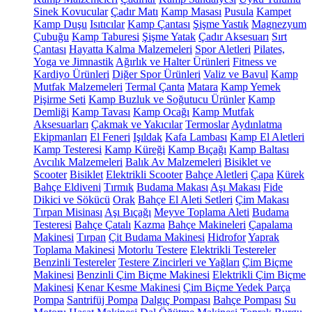
Sinek Kovucular
Çadır Matı
Kamp Masası
Pusula
Kampet
Kamp Duşu
Isıtıcılar
Kamp Çantası
Şişme Yastık
Magnezyum
Çubuğu
Kamp Taburesi
Şişme Yatak
Çadır Aksesuarı
Sırt
Çantası
Hayatta Kalma Malzemeleri
Spor Aletleri
Pilates,
Yoga ve Jimnastik
Ağırlık ve Halter Ürünleri
Fitness ve
Kardiyo Ürünleri
Diğer Spor Ürünleri
Valiz ve Bavul
Kamp
Mutfak Malzemeleri
Termal Çanta
Matara
Kamp Yemek
Pişirme Seti
Kamp Buzluk ve Soğutucu Ürünler
Kamp
Demliği
Kamp Tavası
Kamp Ocağı
Kamp Mutfak
Aksesuarları
Çakmak ve Yakıcılar
Termoslar
Aydınlatma
Ekipmanları
El Feneri
Işıldak
Kafa Lambası
Kamp El Aletleri
Kamp Testeresi
Kamp Küreği
Kamp Bıçağı
Kamp Baltası
Avcılık Malzemeleri
Balık Av Malzemeleri
Bisiklet ve
Scooter
Bisiklet
Elektrikli Scooter
Bahçe Aletleri
Çapa
Kürek
Bahçe Eldiveni
Tırmık
Budama Makası
Aşı Makası
Fide
Dikici ve Sökücü
Orak
Bahçe El Aleti Setleri
Çim Makası
Tırpan Misinası
Aşı Bıçağı
Meyve Toplama Aleti
Budama
Testeresi
Bahçe Çatalı
Kazma
Bahçe Makineleri
Çapalama
Makinesi
Tırpan
Çit Budama Makinesi
Hidrofor
Yaprak
Toplama Makinesi
Motorlu Testere
Elektrikli Testereler
Benzinli Testereler
Testere Zincirleri ve Yağları
Çim Biçme
Makinesi
Benzinli Çim Biçme Makinesi
Elektrikli Çim Biçme
Makinesi
Kenar Kesme Makinesi
Çim Biçme Yedek Parça
Pompa
Santrifüj Pompa
Dalgıç Pompası
Bahçe Pompası
Su