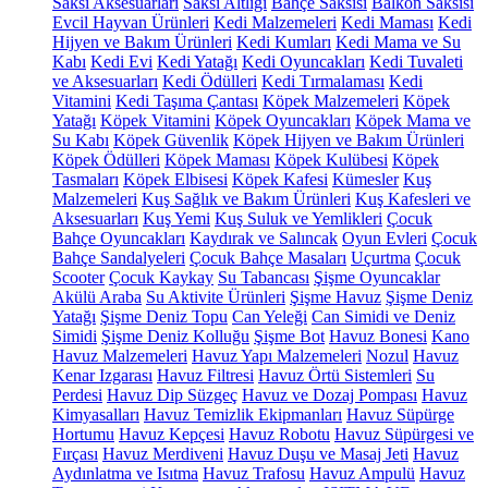
Saksı Aksesuarları
Saksı Altlığı
Bahçe Saksısı
Balkon Saksısı
Evcil Hayvan Ürünleri
Kedi Malzemeleri
Kedi Maması
Kedi
Hijyen ve Bakım Ürünleri
Kedi Kumları
Kedi Mama ve Su
Kabı
Kedi Evi
Kedi Yatağı
Kedi Oyuncakları
Kedi Tuvaleti
ve Aksesuarları
Kedi Ödülleri
Kedi Tırmalaması
Kedi
Vitamini
Kedi Taşıma Çantası
Köpek Malzemeleri
Köpek
Yatağı
Köpek Vitamini
Köpek Oyuncakları
Köpek Mama ve
Su Kabı
Köpek Güvenlik
Köpek Hijyen ve Bakım Ürünleri
Köpek Ödülleri
Köpek Maması
Köpek Kulübesi
Köpek
Tasmaları
Köpek Elbisesi
Köpek Kafesi
Kümesler
Kuş
Malzemeleri
Kuş Sağlık ve Bakım Ürünleri
Kuş Kafesleri ve
Aksesuarları
Kuş Yemi
Kuş Suluk ve Yemlikleri
Çocuk
Bahçe Oyuncakları
Kaydırak ve Salıncak
Oyun Evleri
Çocuk
Bahçe Sandalyeleri
Çocuk Bahçe Masaları
Uçurtma
Çocuk
Scooter
Çocuk Kaykay
Su Tabancası
Şişme Oyuncaklar
Akülü Araba
Su Aktivite Ürünleri
Şişme Havuz
Şişme Deniz
Yatağı
Şişme Deniz Topu
Can Yeleği
Can Simidi ve Deniz
Simidi
Şişme Deniz Kolluğu
Şişme Bot
Havuz Bonesi
Kano
Havuz Malzemeleri
Havuz Yapı Malzemeleri
Nozul
Havuz
Kenar Izgarası
Havuz Filtresi
Havuz Örtü Sistemleri
Su
Perdesi
Havuz Dip Süzgeç
Havuz ve Dozaj Pompası
Havuz
Kimyasalları
Havuz Temizlik Ekipmanları
Havuz Süpürge
Hortumu
Havuz Kepçesi
Havuz Robotu
Havuz Süpürgesi ve
Fırçası
Havuz Merdiveni
Havuz Duşu ve Masaj Jeti
Havuz
Aydınlatma ve Isıtma
Havuz Trafosu
Havuz Ampulü
Havuz