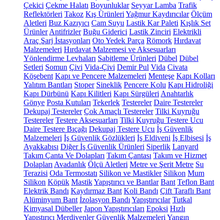
Çekici
Çekme Halatı
Boyunluklar
Seyyar Lamba
Trafik
Reflektörleri
Takoz
Kış Ürünleri
Yağmur Kaydırıcılar
Ölçüm
Aletleri
Buz Kazıyıcı
Cam Suyu
Lastik Kar Paleti
Kışlık Set
Ürünler
Antifrizler
Buğu Giderici
Lastik Zinciri
Elektrikli
Araç Şarj İstasyonları
Oto Yedek Parça
Römork
Hırdavat
Malzemeleri
Hırdavat Malzemesi ve Aksesuarları
Yönlendirme Levhaları
Sabitleme Ürünleri
Dübel
Dübel
Setleri
Somun
Çivi
Vida-Çivi
Demir Pul
Vida
Civata
Köşebent
Kapı ve Pencere Malzemeleri
Menteşe
Kapı Kolları
Yalıtım Bantları
Stoper
Sineklik
Pencere Kolu
Kapı Hidroliği
Kapı Dürbünü
Kapı Kilitleri
Kapı Sürgüleri
Anahtarlık
Gönye
Posta Kutuları
Tekerlek
Testereler
Daire Testereler
Dekupaj Testereler
Çok Amaçlı Testereler
Tilki Kuyruğu
Testereler
Testere Aksesuarları
Tilki Kuyruğu Testere Ucu
Daire Testere Bıçağı
Dekupaj Testere Ucu
İş Güvenlik
Malzemeleri
İş Güvenlik Gözlükleri
İş Eldiveni
İş Elbisesi
İş
Ayakkabısı
Diğer İş Güvenlik Ürünleri
Siperlik
Lanyard
Takım Çanta Ve Dolapları
Takım Çantası
Takım ve Hizmet
Dolapları
Avadanlık
Ölçü Aletleri
Metre ve Şerit Metre
Su
Terazisi
Oda Termostatı
Silikon ve Mastikler
Silikon
Mum
Silikon
Köpük
Mastik
Yapıştırıcı ve Bantlar
Bant
Teflon Bant
Elektrik Bandı
Kaydırmaz Bant
Koli Bandı
Çift Taraflı Bant
Alüminyum Bant
İzolasyon Bandı
Yapıştırıcılar
Tutkal
Kimyasal Dübeller
Japon Yapıştırıcıları
Epoksi
Hızlı
Yapıştırıcı
Merdivenler
Güvenlik Malzemeleri
Yangın