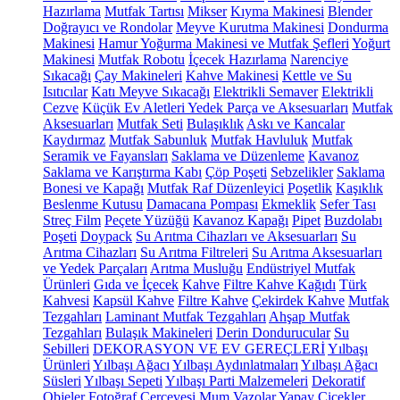
Hazırlama
Mutfak Tartısı
Mikser
Kıyma Makinesi
Blender
Doğrayıcı ve Rondolar
Meyve Kurutma Makinesi
Dondurma
Makinesi
Hamur Yoğurma Makinesi ve Mutfak Şefleri
Yoğurt
Makinesi
Mutfak Robotu
İçecek Hazırlama
Narenciye
Sıkacağı
Çay Makineleri
Kahve Makinesi
Kettle ve Su
Isıtıcılar
Katı Meyve Sıkacağı
Elektrikli Semaver
Elektrikli
Cezve
Küçük Ev Aletleri Yedek Parça ve Aksesuarları
Mutfak
Aksesuarları
Mutfak Seti
Bulaşıklık
Askı ve Kancalar
Kaydırmaz
Mutfak Sabunluk
Mutfak Havluluk
Mutfak
Seramik ve Fayansları
Saklama ve Düzenleme
Kavanoz
Saklama ve Karıştırma Kabı
Çöp Poşeti
Sebzelikler
Saklama
Bonesi ve Kapağı
Mutfak Raf Düzenleyici
Poşetlik
Kaşıklık
Beslenme Kutusu
Damacana Pompası
Ekmeklik
Sefer Tası
Streç Film
Peçete Yüzüğü
Kavanoz Kapağı
Pipet
Buzdolabı
Poşeti
Doypack
Su Arıtma Cihazları ve Aksesuarları
Su
Arıtma Cihazları
Su Arıtma Filtreleri
Su Arıtma Aksesuarları
ve Yedek Parçaları
Arıtma Musluğu
Endüstriyel Mutfak
Ürünleri
Gıda ve İçecek
Kahve
Filtre Kahve Kağıdı
Türk
Kahvesi
Kapsül Kahve
Filtre Kahve
Çekirdek Kahve
Mutfak
Tezgahları
Laminant Mutfak Tezgahları
Ahşap Mutfak
Tezgahları
Bulaşık Makineleri
Derin Dondurucular
Su
Sebilleri
DEKORASYON VE EV GEREÇLERİ
Yılbaşı
Ürünleri
Yılbaşı Ağacı
Yılbaşı Aydınlatmaları
Yılbaşı Ağacı
Süsleri
Yılbaşı Sepeti
Yılbaşı Parti Malzemeleri
Dekoratif
Objeler
Fotoğraf Çerçevesi
Mum
Vazolar
Yapay Çiçekler