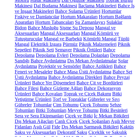
Motoru
Hasat Makinesi
Dal Öğütme Makinesi
Toprak Burgu
Makinesi
Dal Budama Makinesi
İlaçlama Makineleri
Bahçe İş
ve İnşaat Makineleri
Bahçe Sulama Ürünleri
Hortumlar
Fıskiye ve Damlatıcılar
Hortum Makaraları
Hortum Bağlantı
Aparatları
Hortum Tabancaları
Su Zamanlayıcı
Sulaklar
Bidon
Bahçe Musluğu
Şişme Su Deposu
Mangal ve
Aksesuarları
Mangal Aksesuarları
Mangal Kömürü ve
Tutuşturucular
Mangal ve Barbekü
Kömürlü Mangal
Tüplü
Mangal
Elektrikli Izgara
Pürmüz
Piknik Malzemeleri
Piknik
Sepetleri
Piknik Seti
Semaver
Piknik Örtüleri
Bahçe
Depolama
Depolama Evleri
Depolama Dolapları
Depolama
Sandığı
Bahçe Aydınlatma
Dış Mekan Aydınlatmalar
Solar
Aydınlatma
Projektör ve Sensörler
Bahçe Aplikleri
Bahçe
Feneri ve Meşaleler
Bahçe Masa Üstü Aydınlatma
Bahçe Set
Üstü Aydınlatma
Bahçe Aydınlatma Direkleri
Bahçe Peyzaj
Ürünleri
Bahçe Yer Döşemeleri
Bahçe Çit ve Bordürleri
Bahçe Filesi
Bahçe Gizleme Ağları
Bahçe Dekorasyon
Ürünleri
Bahçe Kovaları
Toprak ve Çiçek Bakımı
Bitki
Yetiştirme Ürünleri
Torf ve Topraklar
Gübreler ve Sıvı
Gübreler
Tohumlar
Çim Tohumu
Çiçek Tohumu
Sebze
Tohumları
Bitki Tohumları
Meyve Tohumu
Bitki Besinleri
Sera ve Sera Ekipmanları
Çiçek ve Bitki
İç Mekan Bitkileri
Dış Mekan Ağaçları
Canlı Çiçek
Çiçek Soğanları
Aşılı Meyve
Fidanları
Aşılı Gül
Fide
Dış Mekan Sarmaşık Bitkileri
Kaktüs
Saksı ve Aksesuarları
Dekoratif Saksı
Çiçeklik ve Saksılık