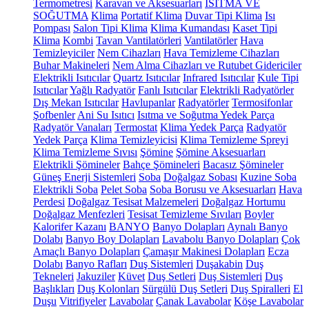
Termometresi
Karavan ve Aksesuarları
ISITMA VE
SOĞUTMA
Klima
Portatif Klima
Duvar Tipi Klima
Isı
Pompası
Salon Tipi Klima
Klima Kumandası
Kaset Tipi
Klima
Kombi
Tavan Vantilatörleri
Vantilatörler
Hava
Temizleyiciler
Nem Cihazları
Hava Temizleme Cihazları
Buhar Makineleri
Nem Alma Cihazları ve Rutubet Gidericiler
Elektrikli Isıtıcılar
Quartz Isıtıcılar
Infrared Isıtıcılar
Kule Tipi
Isıtıcılar
Yağlı Radyatör
Fanlı Isıtıcılar
Elektrikli Radyatörler
Dış Mekan Isıtıcılar
Havlupanlar
Radyatörler
Termosifonlar
Şofbenler
Ani Su Isıtıcı
Isıtma ve Soğutma Yedek Parça
Radyatör Vanaları
Termostat
Klima Yedek Parça
Radyatör
Yedek Parça
Klima Temizleyicisi
Klima Temizleme Spreyi
Klima Temizleme Sıvısı
Şömine
Şömine Aksesuarları
Elektrikli Şömineler
Bahçe Şömineleri
Bacasız Şömineler
Güneş Enerji Sistemleri
Soba
Doğalgaz Sobası
Kuzine Soba
Elektrikli Soba
Pelet Soba
Soba Borusu ve Aksesuarları
Hava
Perdesi
Doğalgaz Tesisat Malzemeleri
Doğalgaz Hortumu
Doğalgaz Menfezleri
Tesisat Temizleme Sıvıları
Boyler
Kalorifer Kazanı
BANYO
Banyo Dolapları
Aynalı Banyo
Dolabı
Banyo Boy Dolapları
Lavabolu Banyo Dolapları
Çok
Amaçlı Banyo Dolapları
Çamaşır Makinesi Dolapları
Ecza
Dolabı
Banyo Rafları
Duş Sistemleri
Duşakabin
Duş
Tekneleri
Jakuziler
Küvet
Duş Setleri
Duş Sistemleri
Duş
Başlıkları
Duş Kolonları
Sürgülü Duş Setleri
Duş Spiralleri
El
Duşu
Vitrifiyeler
Lavabolar
Çanak Lavabolar
Köşe Lavabolar