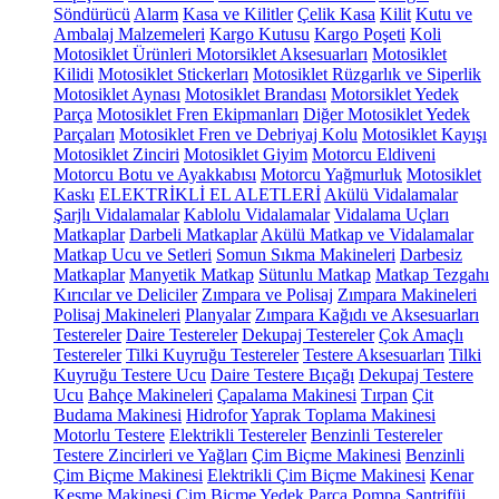
Söndürücü
Alarm
Kasa ve Kilitler
Çelik Kasa
Kilit
Kutu ve
Ambalaj Malzemeleri
Kargo Kutusu
Kargo Poşeti
Koli
Motosiklet Ürünleri
Motorsiklet Aksesuarları
Motosiklet
Kilidi
Motosiklet Stickerları
Motosiklet Rüzgarlık ve Siperlik
Motosiklet Aynası
Motosiklet Brandası
Motorsiklet Yedek
Parça
Motosiklet Fren Ekipmanları
Diğer Motosiklet Yedek
Parçaları
Motosiklet Fren ve Debriyaj Kolu
Motosiklet Kayışı
Motosiklet Zinciri
Motosiklet Giyim
Motorcu Eldiveni
Motorcu Botu ve Ayakkabısı
Motorcu Yağmurluk
Motosiklet
Kaskı
ELEKTRİKLİ EL ALETLERİ
Akülü Vidalamalar
Şarjlı Vidalamalar
Kablolu Vidalamalar
Vidalama Uçları
Matkaplar
Darbeli Matkaplar
Akülü Matkap ve Vidalamalar
Matkap Ucu ve Setleri
Somun Sıkma Makineleri
Darbesiz
Matkaplar
Manyetik Matkap
Sütunlu Matkap
Matkap Tezgahı
Kırıcılar ve Deliciler
Zımpara ve Polisaj
Zımpara Makineleri
Polisaj Makineleri
Planyalar
Zımpara Kağıdı ve Aksesuarları
Testereler
Daire Testereler
Dekupaj Testereler
Çok Amaçlı
Testereler
Tilki Kuyruğu Testereler
Testere Aksesuarları
Tilki
Kuyruğu Testere Ucu
Daire Testere Bıçağı
Dekupaj Testere
Ucu
Bahçe Makineleri
Çapalama Makinesi
Tırpan
Çit
Budama Makinesi
Hidrofor
Yaprak Toplama Makinesi
Motorlu Testere
Elektrikli Testereler
Benzinli Testereler
Testere Zincirleri ve Yağları
Çim Biçme Makinesi
Benzinli
Çim Biçme Makinesi
Elektrikli Çim Biçme Makinesi
Kenar
Kesme Makinesi
Çim Biçme Yedek Parça
Pompa
Santrifüj