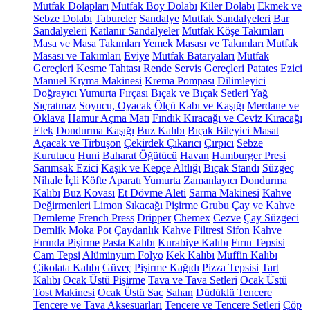
Mutfak Dolapları
Mutfak Boy Dolabı
Kiler Dolabı
Ekmek ve
Sebze Dolabı
Tabureler
Sandalye
Mutfak Sandalyeleri
Bar
Sandalyeleri
Katlanır Sandalyeler
Mutfak Köşe Takımları
Masa ve Masa Takımları
Yemek Masası ve Takımları
Mutfak
Masası ve Takımları
Eviye
Mutfak Bataryaları
Mutfak
Gereçleri
Kesme Tahtası
Rende
Servis Gereçleri
Patates Ezici
Manuel Kıyma Makinesi
Krema Pompası
Dilimleyici
Doğrayıcı
Yumurta Fırçası
Bıçak ve Bıçak Setleri
Yağ
Sıçratmaz
Soyucu, Oyacak
Ölçü Kabı ve Kaşığı
Merdane ve
Oklava
Hamur Açma Matı
Fındık Kıracağı ve Ceviz Kıracağı
Elek
Dondurma Kaşığı
Buz Kalıbı
Bıçak Bileyici Masat
Açacak ve Tirbuşon
Çekirdek Çıkarıcı
Çırpıcı
Sebze
Kurutucu
Huni
Baharat Öğütücü
Havan
Hamburger Presi
Sarımsak Ezici
Kaşık ve Kepçe Altlığı
Bıçak Standı
Süzgeç
Nihale
İçli Köfte Aparatı
Yumurta Zamanlayıcı
Dondurma
Kalıbı
Buz Kovası
Et Dövme Aleti
Sarma Makinesi
Kahve
Değirmenleri
Limon Sıkacağı
Pişirme Grubu
Çay ve Kahve
Demleme
French Press
Dripper
Chemex
Cezve
Çay Süzgeci
Demlik
Moka Pot
Çaydanlık
Kahve Filtresi
Sifon Kahve
Fırında Pişirme
Pasta Kalıbı
Kurabiye Kalıbı
Fırın Tepsisi
Cam Tepsi
Alüminyum Folyo
Kek Kalıbı
Muffin Kalıbı
Çikolata Kalıbı
Güveç
Pişirme Kağıdı
Pizza Tepsisi
Tart
Kalıbı
Ocak Üstü Pişirme
Tava ve Tava Setleri
Ocak Üstü
Tost Makinesi
Ocak Üstü Sac
Sahan
Düdüklü Tencere
Tencere ve Tava Aksesuarları
Tencere ve Tencere Setleri
Çöp