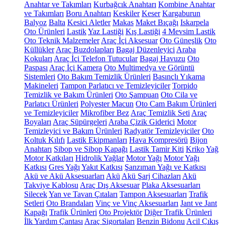
Anahtar ve Takımları
Kurbağcık Anahtarı
Kombine Anahtar
ve Takımları
Boru Anahtarı
Keskiler
Keser
Kargaburun
Balyoz
Balta
Kesici Aletler
Makas
Maket Bıçağı
Iskarpela
Oto Ürünleri
Lastik
Yaz Lastiği
Kış Lastiği
4 Mevsim Lastik
Oto Teknik Malzemeler
Araç İçi Aksesuar
Oto Güneşlik
Oto
Küllükler
Araç Buzdolapları
Bagaj Düzenleyici
Araba
Kokuları
Araç İçi Telefon Tutucular
Bagaj Havuzu
Oto
Paspası
Araç İçi Kamera
Oto Multimedya ve Görüntü
Sistemleri
Oto Bakım Temizlik Ürünleri
Basınçlı Yıkama
Makineleri
Tampon Parlatıcı ve Temizleyiciler
Torpido
Temizlik ve Bakım Ürünleri
Oto Şampuan
Oto Cila ve
Parlatıcı Ürünleri
Polyester Macun
Oto Cam Bakım Ürünleri
ve Temizleyiciler
Mikrofiber Bez
Araç Temizlik Seti
Araç
Boyaları
Araç Süpürgeleri
Araba Çizik Giderici
Motor
Temizleyici ve Bakım Ürünleri
Radyatör Temizleyiciler
Oto
Koltuk Kılıfı
Lastik Ekipmanları
Hava Kompresörü
Bijon
Anahtarı
Sibop ve Sibop Kapağı
Lastik Tamir Kiti
Kriko
Yağ
Motor Katkıları
Hidrolik Yağlar
Motor Yağı
Motor Yağı
Katkısı
Gres Yağı
Yakıt Katkısı
Şanzıman Yağı ve Katkısı
Akü ve Akü Aksesuarları
Akü
Akü Şarj Cihazları
Akü
Takviye Kablosu
Araç Dış Aksesuar
Plaka Aksesuarları
Silecek
Yan ve Tavan Çıtaları
Tampon Aksesuarları
Trafik
Setleri
Oto Brandaları
Vinç ve Vinç Aksesuarları
Jant ve Jant
Kapağı
Trafik Ürünleri
Oto Projektör
Diğer Trafik Ürünleri
İlk Yardım Çantası
Araç Sigortaları
Benzin Bidonu
Acil Çıkış