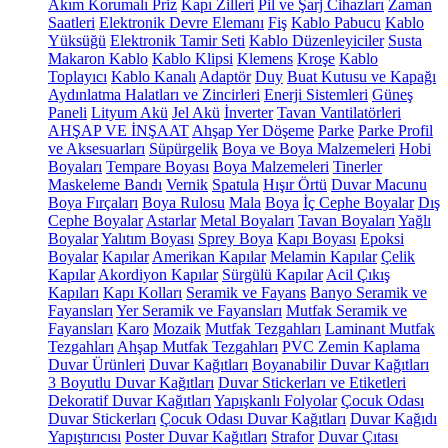
Akım Korumalı Priz
Kapı Zilleri
Pil ve Şarj Cihazları
Zaman
Saatleri
Elektronik Devre Elemanı
Fiş
Kablo Pabucu
Kablo
Yüksüğü
Elektronik Tamir Seti
Kablo Düzenleyiciler
Susta
Makaron Kablo
Kablo Klipsi
Klemens
Kroşe
Kablo
Toplayıcı
Kablo Kanalı
Adaptör
Duy
Buat Kutusu ve Kapağı
Aydınlatma Halatları ve Zincirleri
Enerji Sistemleri
Güneş
Paneli
Lityum Akü
Jel Akü
İnverter
Tavan Vantilatörleri
AHŞAP VE İNŞAAT
Ahşap Yer Döşeme
Parke
Parke Profil
ve Aksesuarları
Süpürgelik
Boya ve Boya Malzemeleri
Hobi
Boyaları
Tempare Boyası
Boya Malzemeleri
Tinerler
Maskeleme Bandı
Vernik
Spatula
Hışır Örtü
Duvar Macunu
Boya Fırçaları
Boya Rulosu
Mala
Boya
İç Cephe Boyalar
Dış
Cephe Boyalar
Astarlar
Metal Boyaları
Tavan Boyaları
Yağlı
Boyalar
Yalıtım Boyası
Sprey Boya
Kapı Boyası
Epoksi
Boyalar
Kapılar
Amerikan Kapılar
Melamin Kapılar
Çelik
Kapılar
Akordiyon Kapılar
Sürgülü Kapılar
Acil Çıkış
Kapıları
Kapı Kolları
Seramik ve Fayans
Banyo Seramik ve
Fayansları
Yer Seramik ve Fayansları
Mutfak Seramik ve
Fayansları
Karo
Mozaik
Mutfak Tezgahları
Laminant Mutfak
Tezgahları
Ahşap Mutfak Tezgahları
PVC Zemin Kaplama
Duvar Ürünleri
Duvar Kağıtları
Boyanabilir Duvar Kağıtları
3 Boyutlu Duvar Kağıtları
Duvar Stickerları ve Etiketleri
Dekoratif Duvar Kağıtları
Yapışkanlı Folyolar
Çocuk Odası
Duvar Stickerları
Çocuk Odası Duvar Kağıtları
Duvar Kağıdı
Yapıştırıcısı
Poster Duvar Kağıtları
Strafor
Duvar Çıtası