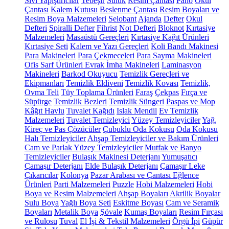
Sıvı Yapıştırıcılar
Tebeşir
Suluk
Resim Çantası
Pano
Okul
Çantası
Kalem Kutusu
Beslenme Çantası
Resim Boyaları ve
Resim Boya Malzemeleri
Selobant
Ajanda
Defter
Okul
Defteri
Spiralli Defter
Fihrist
Not Defteri
Bloknot
Kırtasiye
Malzemeleri
Masaüstü Gereçleri
Kırtasiye Kağıt Ürünleri
Kırtasiye Seti
Kalem ve Yazı Gereçleri
Koli Bandı Makinesi
Para Makineleri
Para Çekmeceleri
Para Sayma Makineleri
Ofis Sarf Ürünleri
Evrak İmha Makineleri
Laminasyon
Makineleri
Barkod Okuyucu
Temizlik Gereçleri ve
Ekipmanları
Temizlik Eldiveni
Temizlik Kovası
Temizlik,
Ovma Teli
Tüy Toplama Ürünleri
Faraş
Çekpas
Fırça ve
Süpürge
Temizlik Bezleri
Temizlik Süngeri
Paspas ve Mop
Kâğıt Havlu
Tuvalet Kağıdı
Islak Mendil
Ev Temizlik
Malzemeleri
Tuvalet Temizleyici
Yüzey Temizleyiciler
Yağ,
Kireç ve Pas Çözücüler
Çubuklu Oda Kokusu
Oda Kokusu
Halı Temizleyiciler
Ahşap Temizleyiciler ve Bakım Ürünleri
Cam ve Parlak Yüzey Temizleyiciler
Mutfak ve Banyo
Temizleyiciler
Bulaşık Makinesi Deterjanı
Yumuşatıcı
Çamaşır Deterjanı
Elde Bulaşık Deterjanı
Çamaşır Leke
Çıkarıcılar
Kolonya
Pazar Arabası ve Çantası
Eğlence
Ürünleri
Parti Malzemeleri
Puzzle
Hobi Malzemeleri
Hobi
Boya ve Resim Malzemeleri
Ahşap Boyaları
Akrilik Boyalar
Sulu Boya
Yağlı Boya Seti
Eskitme Boyası
Cam ve Seramik
Boyaları
Metalik Boya
Şövale
Kumaş Boyaları
Resim Fırçası
ve Rulosu
Tuval
El İşi & Tekstil Malzemeleri
Örgü İpi
Güpür