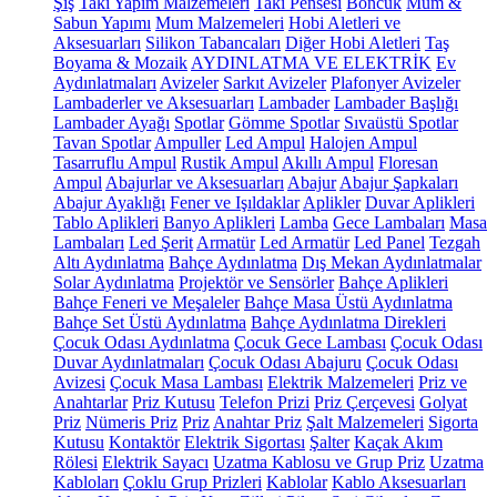
Şiş
Takı Yapım Malzemeleri
Takı Pensesi
Boncuk
Mum &
Sabun Yapımı
Mum Malzemeleri
Hobi Aletleri ve
Aksesuarları
Silikon Tabancaları
Diğer Hobi Aletleri
Taş
Boyama & Mozaik
AYDINLATMA VE ELEKTRİK
Ev
Aydınlatmaları
Avizeler
Sarkıt Avizeler
Plafonyer Avizeler
Lambaderler ve Aksesuarları
Lambader
Lambader Başlığı
Lambader Ayağı
Spotlar
Gömme Spotlar
Sıvaüstü Spotlar
Tavan Spotlar
Ampuller
Led Ampul
Halojen Ampul
Tasarruflu Ampul
Rustik Ampul
Akıllı Ampul
Floresan
Ampul
Abajurlar ve Aksesuarları
Abajur
Abajur Şapkaları
Abajur Ayaklığı
Fener ve Işıldaklar
Aplikler
Duvar Aplikleri
Tablo Aplikleri
Banyo Aplikleri
Lamba
Gece Lambaları
Masa
Lambaları
Led Şerit
Armatür
Led Armatür
Led Panel
Tezgah
Altı Aydınlatma
Bahçe Aydınlatma
Dış Mekan Aydınlatmalar
Solar Aydınlatma
Projektör ve Sensörler
Bahçe Aplikleri
Bahçe Feneri ve Meşaleler
Bahçe Masa Üstü Aydınlatma
Bahçe Set Üstü Aydınlatma
Bahçe Aydınlatma Direkleri
Çocuk Odası Aydınlatma
Çocuk Gece Lambası
Çocuk Odası
Duvar Aydınlatmaları
Çocuk Odası Abajuru
Çocuk Odası
Avizesi
Çocuk Masa Lambası
Elektrik Malzemeleri
Priz ve
Anahtarlar
Priz Kutusu
Telefon Prizi
Priz Çerçevesi
Golyat
Priz
Nümeris Priz
Priz
Anahtar Priz
Şalt Malzemeleri
Sigorta
Kutusu
Kontaktör
Elektrik Sigortası
Şalter
Kaçak Akım
Rölesi
Elektrik Sayacı
Uzatma Kablosu ve Grup Priz
Uzatma
Kabloları
Çoklu Grup Prizleri
Kablolar
Kablo Aksesuarları