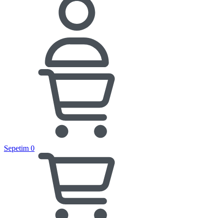
Sepetim
0