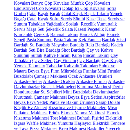
Kovaları
Banyo Çöp Kovaları
Mutfak Çöp Kovaları
Endüstriyel Çöp Kovaları
Dolap İçi Çöp Kovaları
Sofra
Grubu
Çatal,Kaşık,Bıçak
Çatal Kaşık Bıçak Takımı
Yemek
Bıçağı
Çatal
Kaşık
Sofra Servis
Sürahi
Kase
Tepsi
Servis ve
Sunum Tabakları
Yağdanlık
Sosluk, Reçellik
Yumurtalık
Servis Maşa Seti
Şekerlik
Salata Kasesi
Peçetelik
Karaf
Kürdanlık
Çerezlik
Baharat Takımı
Bardak Altlığı
Ekmek
Sepeti
Pasta Sunumu
Pasta Takımı
Kek Fanusu
Bardak
Viski
Bardağı
Su Bardağı
Meşrubat Bardağı
Rakı Bardağı
Kadeh
Bardak Seti
Bira Bardağı
Shot Bardağı
Çay ve Kahve
Sunumu
Sütlük
Kahve Fincanı
Kupa
Fincan Takımı
Çay
Tabakları
Çay Setleri
Çay Fincanı
Çay Bardağı
Çay Kaşığı
Yemek Takımları
Tabaklar
Kahvaltı Takımları
Suluk ve
Matara
Beyaz Eşya
Fırın
Mikrodalga Fırınlar
Mini Fırınlar
Buzdolabı
Çamaşır Makinesi
Ocak
Ankastre Ürünleri
Ankastre Setler
Ankastre Ocaklar
Ankastre Fırınlar
Ankastre
Davlumbazlar
Bulaşık Makineleri
Kurutma Makinesi
Derin
Dondurucular
Su Sebilleri
Mini Buzdolabı
Davlumbazlar
Kurutmalı Çamaşır Makinesi
Beyaz Eşya Setleri
Aspiratörler
Beyaz Eşya Yedek Parça ve Bakım Ürünleri
Şarap Dolabı
Küçük Ev Aletleri
Kızartma ve Pişirme Makineleri
Mısır
Patlatma Makinesi
Fritöz
Ekmek Yapma Makinesi
Ekmek
Kızartma Makinesi
Tost Makinesi
Buharlı Pişirici
Elektrikli
Izgara
Waffle Makinesi
Yumurta Haşlayıcı
Elektrikli Tencere
ve Tava
Pizza Makinesi
Krep Makinesi
Basküller
Yiyecek