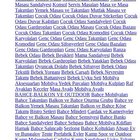
Masası Sandalyesi
Konsol
Servis Masaları
Masa ve Masa
Takımları
Yemek Masası ve Takımları
Mutfak Masası ve
Takımları
Çocuk Odası
Çocuk Odası Duvar Stickerları
Çocuk
Odası Duvar Kağıtları
Çocuk Odası Sandalyeleri
Çocuk
Odası Gardıropları
Çocuk Odası Masası
Çocuk Odası Bazası
Çocuk Odası Takımları
Çocuk Odası Komodini
Çocuk Odası
Karyolaları
Genç Odası
Genç Odası Takımları
Genç Odası
Komodini
Genç Odası Şifonyerleri
Genç Odası Bazaları
Genç Odası Gardıropları
Genç Odası Karyolaları
Ranza
Bebek Odası
Bebek Beşikleri
Mama Sandalyesi
Bebek
Karyolaları
Bebek Gardıropları
Bebek Yatakları
Bebek Odası
Takımları
Oyuncak Dolabı
Bebek Şifonyer
Bebek Odası
Tekstili
Bebek Yorganı
Bebek Çarşafı
Bebek Nevresim
Takımı
Bebek Battaniyesi
Bebek Uyku Seti
Mobilya
Aksesuarları
Mobilya Yedek Parçaları
Mobilya Kulpları
Raf
Ayakları
Keçeler
Masa Ayağı
Mobilya Ayağı
BAHÇE,BALKON VE OUTDOOR
Bahçe Mobilyaları
Bahçe Takımları
Balkon ve Bahçe Oturma Grubu
Bahçe ve
Balkon Yemek Masası Takımları
Balkon ve Bahçe Köşe
Takımı
Bistro Setleri
Bahçe Minderi
Çardak ve Kameriyeler
Bahçe ve Balkon Masası
Bahçe Şemsiyesi
Bahçe Bankı
Bahçe Sandalyeleri
Bahçe Sehpası
Bahçe Mobilya Kılıfları
Hamak
Bahçe Salıncağı
Şezlong
Bahçe Koltukları
Ahşap Ev
ve Bungalov
Tente
Prefabrik Evler
Kamp Spor ve Outdoor
Kamp Malzemeleri
Çadırlar
Kamp Sandalyesi
Uyku Tulumu