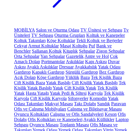
MOBİLYA
Salon ve Oturma Odası
TV Ünitesi ve Sehpası
Tv
Üniteleri
TV Sehpası
Oturma Grupları
Koltuk ve Kanepeler
Koltuk Takımları
Köşe Koltuklar
Tekli Koltuk ve Berjerler
Çekyat
Armut Koltuklar
Masaj Koltuğu
Puf
Bank ve
Benchler
Sallanan Koltuk
Kitaplık
Sehpalar
Zigon Sehpalar
Orta Sehpalar
Yan Sehpalar
Gazetelik
Antre ve Hol
Çok
Amaçlı Dolap
Portmantolar
Askılıklar
Kapı Askısı
Duvar
Askısı
Ayaklı Askılıklar
Dresuar
Ayakkabılık
Yatak Odası
Gardırop
Kapaklı Gardırop
Sürgülü Gardırop
Bez Gardırop
Açık Dolap
Köşe Gardırop
Yüklük
Baza
Tek Kişilik Baza
Çift Kişilik Baza
Yatak Başlığı
Çift Kişilik Yatak Başlığı
Tek
Kişilik Yatak Başlığı
Yatak
Çift Kişilik Yatak
Tek Kişilik
Yatak
Hasta Yatağı
Yatak Pedi & Şiltesi
Karyola
Tek Kişilik
Karyola
Çift Kişilik Karyola
Şifonyerler
Komodin
Yatak
Odası Takımları
Makyaj Masası
Takı Dolabı
Sandık
Paravan
Ofis ve Çalışma Mobilyaları
Çalışma ve Bilgisayar Masası
Oyuncu Koltukları
Çalışma ve Ofis Sandalyeleri
Keson
Ofis
Dolabı
Ofis Koltukları ve Kanepeleri
Ayaklı Küllükler
Laptop
Sehpası
Oyuncu Masası
Toplantı Masası
Ofis Masası ve
Takımları
Yemek Odası
Yemek Odası Takımları
Vitrin
Yemek