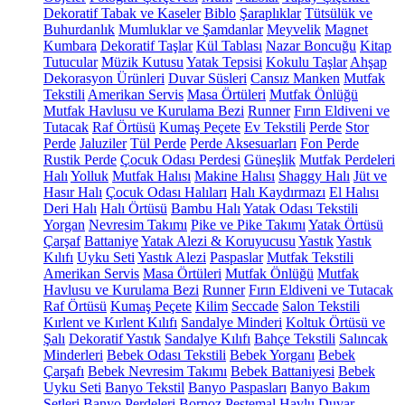
Dekoratif Tabak ve Kaseler
Biblo
Şaraplıklar
Tütsülük ve
Buhurdanlık
Mumluklar ve Şamdanlar
Meyvelik
Magnet
Kumbara
Dekoratif Taşlar
Kül Tablası
Nazar Boncuğu
Kitap
Tutucular
Müzik Kutusu
Yatak Tepsisi
Kokulu Taşlar
Ahşap
Dekorasyon Ürünleri
Duvar Süsleri
Cansız Manken
Mutfak
Tekstili
Amerikan Servis
Masa Örtüleri
Mutfak Önlüğü
Mutfak Havlusu ve Kurulama Bezi
Runner
Fırın Eldiveni ve
Tutacak
Raf Örtüsü
Kumaş Peçete
Ev Tekstili
Perde
Stor
Perde
Jaluziler
Tül Perde
Perde Aksesuarları
Fon Perde
Rustik Perde
Çocuk Odası Perdesi
Güneşlik
Mutfak Perdeleri
Halı
Yolluk
Mutfak Halısı
Makine Halısı
Shaggy Halı
Jüt ve
Hasır Halı
Çocuk Odası Halıları
Halı Kaydırmazı
El Halısı
Deri Halı
Halı Örtüsü
Bambu Halı
Yatak Odası Tekstili
Yorgan
Nevresim Takımı
Pike ve Pike Takımı
Yatak Örtüsü
Çarşaf
Battaniye
Yatak Alezi & Koruyucusu
Yastık
Yastık
Kılıfı
Uyku Seti
Yastık Alezi
Paspaslar
Mutfak Tekstili
Amerikan Servis
Masa Örtüleri
Mutfak Önlüğü
Mutfak
Havlusu ve Kurulama Bezi
Runner
Fırın Eldiveni ve Tutacak
Raf Örtüsü
Kumaş Peçete
Kilim
Seccade
Salon Tekstili
Kırlent ve Kırlent Kılıfı
Sandalye Minderi
Koltuk Örtüsü ve
Şalı
Dekoratif Yastık
Sandalye Kılıfı
Bahçe Tekstili
Salıncak
Minderleri
Bebek Odası Tekstili
Bebek Yorganı
Bebek
Çarşafı
Bebek Nevresim Takımı
Bebek Battaniyesi
Bebek
Uyku Seti
Banyo Tekstil
Banyo Paspasları
Banyo Bakım
Setleri
Banyo Perdeleri
Bornoz
Peştemal
Havlu
Duvar