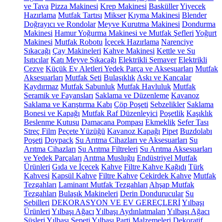
ve Tava
Pizza Makinesi
Krep Makinesi
Basküller
Yiyecek
Hazırlama
Mutfak Tartısı
Mikser
Kıyma Makinesi
Blender
Doğrayıcı ve Rondolar
Meyve Kurutma Makinesi
Dondurma
Makinesi
Hamur Yoğurma Makinesi ve Mutfak Şefleri
Yoğurt
Makinesi
Mutfak Robotu
İçecek Hazırlama
Narenciye
Sıkacağı
Çay Makineleri
Kahve Makinesi
Kettle ve Su
Isıtıcılar
Katı Meyve Sıkacağı
Elektrikli Semaver
Elektrikli
Cezve
Küçük Ev Aletleri Yedek Parça ve Aksesuarları
Mutfak
Aksesuarları
Mutfak Seti
Bulaşıklık
Askı ve Kancalar
Kaydırmaz
Mutfak Sabunluk
Mutfak Havluluk
Mutfak
Seramik ve Fayansları
Saklama ve Düzenleme
Kavanoz
Saklama ve Karıştırma Kabı
Çöp Poşeti
Sebzelikler
Saklama
Bonesi ve Kapağı
Mutfak Raf Düzenleyici
Poşetlik
Kaşıklık
Beslenme Kutusu
Damacana Pompası
Ekmeklik
Sefer Tası
Streç Film
Peçete Yüzüğü
Kavanoz Kapağı
Pipet
Buzdolabı
Poşeti
Doypack
Su Arıtma Cihazları ve Aksesuarları
Su
Arıtma Cihazları
Su Arıtma Filtreleri
Su Arıtma Aksesuarları
ve Yedek Parçaları
Arıtma Musluğu
Endüstriyel Mutfak
Ürünleri
Gıda ve İçecek
Kahve
Filtre Kahve Kağıdı
Türk
Kahvesi
Kapsül Kahve
Filtre Kahve
Çekirdek Kahve
Mutfak
Tezgahları
Laminant Mutfak Tezgahları
Ahşap Mutfak
Tezgahları
Bulaşık Makineleri
Derin Dondurucular
Su
Sebilleri
DEKORASYON VE EV GEREÇLERİ
Yılbaşı
Ürünleri
Yılbaşı Ağacı
Yılbaşı Aydınlatmaları
Yılbaşı Ağacı
Süsleri
Yılbaşı Sepeti
Yılbaşı Parti Malzemeleri
Dekoratif