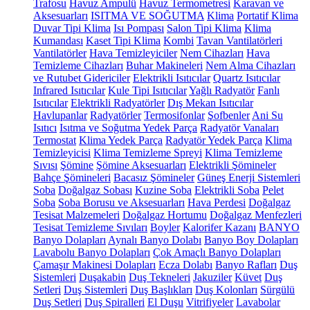
Trafosu
Havuz Ampulü
Havuz Termometresi
Karavan ve
Aksesuarları
ISITMA VE SOĞUTMA
Klima
Portatif Klima
Duvar Tipi Klima
Isı Pompası
Salon Tipi Klima
Klima
Kumandası
Kaset Tipi Klima
Kombi
Tavan Vantilatörleri
Vantilatörler
Hava Temizleyiciler
Nem Cihazları
Hava
Temizleme Cihazları
Buhar Makineleri
Nem Alma Cihazları
ve Rutubet Gidericiler
Elektrikli Isıtıcılar
Quartz Isıtıcılar
Infrared Isıtıcılar
Kule Tipi Isıtıcılar
Yağlı Radyatör
Fanlı
Isıtıcılar
Elektrikli Radyatörler
Dış Mekan Isıtıcılar
Havlupanlar
Radyatörler
Termosifonlar
Şofbenler
Ani Su
Isıtıcı
Isıtma ve Soğutma Yedek Parça
Radyatör Vanaları
Termostat
Klima Yedek Parça
Radyatör Yedek Parça
Klima
Temizleyicisi
Klima Temizleme Spreyi
Klima Temizleme
Sıvısı
Şömine
Şömine Aksesuarları
Elektrikli Şömineler
Bahçe Şömineleri
Bacasız Şömineler
Güneş Enerji Sistemleri
Soba
Doğalgaz Sobası
Kuzine Soba
Elektrikli Soba
Pelet
Soba
Soba Borusu ve Aksesuarları
Hava Perdesi
Doğalgaz
Tesisat Malzemeleri
Doğalgaz Hortumu
Doğalgaz Menfezleri
Tesisat Temizleme Sıvıları
Boyler
Kalorifer Kazanı
BANYO
Banyo Dolapları
Aynalı Banyo Dolabı
Banyo Boy Dolapları
Lavabolu Banyo Dolapları
Çok Amaçlı Banyo Dolapları
Çamaşır Makinesi Dolapları
Ecza Dolabı
Banyo Rafları
Duş
Sistemleri
Duşakabin
Duş Tekneleri
Jakuziler
Küvet
Duş
Setleri
Duş Sistemleri
Duş Başlıkları
Duş Kolonları
Sürgülü
Duş Setleri
Duş Spiralleri
El Duşu
Vitrifiyeler
Lavabolar