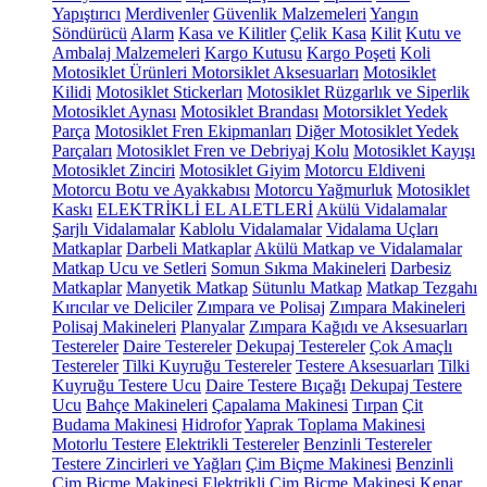
Yapıştırıcı
Merdivenler
Güvenlik Malzemeleri
Yangın
Söndürücü
Alarm
Kasa ve Kilitler
Çelik Kasa
Kilit
Kutu ve
Ambalaj Malzemeleri
Kargo Kutusu
Kargo Poşeti
Koli
Motosiklet Ürünleri
Motorsiklet Aksesuarları
Motosiklet
Kilidi
Motosiklet Stickerları
Motosiklet Rüzgarlık ve Siperlik
Motosiklet Aynası
Motosiklet Brandası
Motorsiklet Yedek
Parça
Motosiklet Fren Ekipmanları
Diğer Motosiklet Yedek
Parçaları
Motosiklet Fren ve Debriyaj Kolu
Motosiklet Kayışı
Motosiklet Zinciri
Motosiklet Giyim
Motorcu Eldiveni
Motorcu Botu ve Ayakkabısı
Motorcu Yağmurluk
Motosiklet
Kaskı
ELEKTRİKLİ EL ALETLERİ
Akülü Vidalamalar
Şarjlı Vidalamalar
Kablolu Vidalamalar
Vidalama Uçları
Matkaplar
Darbeli Matkaplar
Akülü Matkap ve Vidalamalar
Matkap Ucu ve Setleri
Somun Sıkma Makineleri
Darbesiz
Matkaplar
Manyetik Matkap
Sütunlu Matkap
Matkap Tezgahı
Kırıcılar ve Deliciler
Zımpara ve Polisaj
Zımpara Makineleri
Polisaj Makineleri
Planyalar
Zımpara Kağıdı ve Aksesuarları
Testereler
Daire Testereler
Dekupaj Testereler
Çok Amaçlı
Testereler
Tilki Kuyruğu Testereler
Testere Aksesuarları
Tilki
Kuyruğu Testere Ucu
Daire Testere Bıçağı
Dekupaj Testere
Ucu
Bahçe Makineleri
Çapalama Makinesi
Tırpan
Çit
Budama Makinesi
Hidrofor
Yaprak Toplama Makinesi
Motorlu Testere
Elektrikli Testereler
Benzinli Testereler
Testere Zincirleri ve Yağları
Çim Biçme Makinesi
Benzinli
Çim Biçme Makinesi
Elektrikli Çim Biçme Makinesi
Kenar