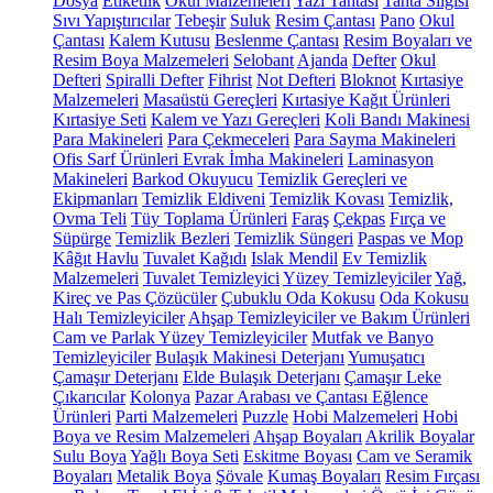
Dosya
Etiketlik
Okul Malzemeleri
Yazı Tahtası
Tahta Silgisi
Sıvı Yapıştırıcılar
Tebeşir
Suluk
Resim Çantası
Pano
Okul
Çantası
Kalem Kutusu
Beslenme Çantası
Resim Boyaları ve
Resim Boya Malzemeleri
Selobant
Ajanda
Defter
Okul
Defteri
Spiralli Defter
Fihrist
Not Defteri
Bloknot
Kırtasiye
Malzemeleri
Masaüstü Gereçleri
Kırtasiye Kağıt Ürünleri
Kırtasiye Seti
Kalem ve Yazı Gereçleri
Koli Bandı Makinesi
Para Makineleri
Para Çekmeceleri
Para Sayma Makineleri
Ofis Sarf Ürünleri
Evrak İmha Makineleri
Laminasyon
Makineleri
Barkod Okuyucu
Temizlik Gereçleri ve
Ekipmanları
Temizlik Eldiveni
Temizlik Kovası
Temizlik,
Ovma Teli
Tüy Toplama Ürünleri
Faraş
Çekpas
Fırça ve
Süpürge
Temizlik Bezleri
Temizlik Süngeri
Paspas ve Mop
Kâğıt Havlu
Tuvalet Kağıdı
Islak Mendil
Ev Temizlik
Malzemeleri
Tuvalet Temizleyici
Yüzey Temizleyiciler
Yağ,
Kireç ve Pas Çözücüler
Çubuklu Oda Kokusu
Oda Kokusu
Halı Temizleyiciler
Ahşap Temizleyiciler ve Bakım Ürünleri
Cam ve Parlak Yüzey Temizleyiciler
Mutfak ve Banyo
Temizleyiciler
Bulaşık Makinesi Deterjanı
Yumuşatıcı
Çamaşır Deterjanı
Elde Bulaşık Deterjanı
Çamaşır Leke
Çıkarıcılar
Kolonya
Pazar Arabası ve Çantası
Eğlence
Ürünleri
Parti Malzemeleri
Puzzle
Hobi Malzemeleri
Hobi
Boya ve Resim Malzemeleri
Ahşap Boyaları
Akrilik Boyalar
Sulu Boya
Yağlı Boya Seti
Eskitme Boyası
Cam ve Seramik
Boyaları
Metalik Boya
Şövale
Kumaş Boyaları
Resim Fırçası