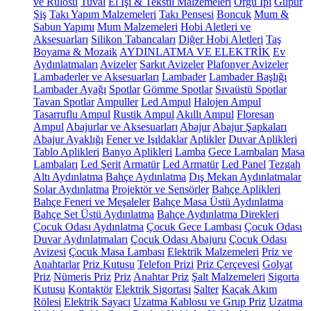
ve Rulosu
Tuval
El İşi & Tekstil Malzemeleri
Örgü İpi
Güpür
Şiş
Takı Yapım Malzemeleri
Takı Pensesi
Boncuk
Mum &
Sabun Yapımı
Mum Malzemeleri
Hobi Aletleri ve
Aksesuarları
Silikon Tabancaları
Diğer Hobi Aletleri
Taş
Boyama & Mozaik
AYDINLATMA VE ELEKTRİK
Ev
Aydınlatmaları
Avizeler
Sarkıt Avizeler
Plafonyer Avizeler
Lambaderler ve Aksesuarları
Lambader
Lambader Başlığı
Lambader Ayağı
Spotlar
Gömme Spotlar
Sıvaüstü Spotlar
Tavan Spotlar
Ampuller
Led Ampul
Halojen Ampul
Tasarruflu Ampul
Rustik Ampul
Akıllı Ampul
Floresan
Ampul
Abajurlar ve Aksesuarları
Abajur
Abajur Şapkaları
Abajur Ayaklığı
Fener ve Işıldaklar
Aplikler
Duvar Aplikleri
Tablo Aplikleri
Banyo Aplikleri
Lamba
Gece Lambaları
Masa
Lambaları
Led Şerit
Armatür
Led Armatür
Led Panel
Tezgah
Altı Aydınlatma
Bahçe Aydınlatma
Dış Mekan Aydınlatmalar
Solar Aydınlatma
Projektör ve Sensörler
Bahçe Aplikleri
Bahçe Feneri ve Meşaleler
Bahçe Masa Üstü Aydınlatma
Bahçe Set Üstü Aydınlatma
Bahçe Aydınlatma Direkleri
Çocuk Odası Aydınlatma
Çocuk Gece Lambası
Çocuk Odası
Duvar Aydınlatmaları
Çocuk Odası Abajuru
Çocuk Odası
Avizesi
Çocuk Masa Lambası
Elektrik Malzemeleri
Priz ve
Anahtarlar
Priz Kutusu
Telefon Prizi
Priz Çerçevesi
Golyat
Priz
Nümeris Priz
Priz
Anahtar Priz
Şalt Malzemeleri
Sigorta
Kutusu
Kontaktör
Elektrik Sigortası
Şalter
Kaçak Akım
Rölesi
Elektrik Sayacı
Uzatma Kablosu ve Grup Priz
Uzatma