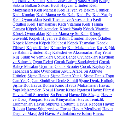
Çiçeklik ve Saksılık
Saksı Aksesuarları
Saksı Altlığı
Bahçe
Saksısı
Balkon Saksısı
Evcil Hayvan Ürünleri
Kedi
Malzemeleri
Kedi Maması
Kedi Hijyen ve Bakım Ürünleri
Kedi Kumları
Kedi Mama ve Su Kabı
Kedi Evi
Kedi Yatağı
Kedi Oyuncakları
Kedi Tuvaleti ve Aksesuarları
Kedi
Ödülleri
Kedi Tırmalaması
Kedi Vitamini
Kedi Taşıma
Çantası
Köpek Malzemeleri
Köpek Yatağı
Köpek Vitamini
Köpek Oyuncakları
Köpek Mama ve Su Kabı
Köpek
Güvenlik
Köpek Hijyen ve Bakım Ürünleri
Köpek Ödülleri
Köpek Maması
Köpek Kulübesi
Köpek Tasmaları
Köpek
Elbisesi
Köpek Kafesi
Kümesler
Kuş Malzemeleri
Kuş Sağlık
ve Bakım Ürünleri
Kuş Kafesleri ve Aksesuarları
Kuş Yemi
Kuş Suluk ve Yemlikleri
Çocuk Bahçe Oyuncakları
Kaydırak
ve Salıncak
Oyun Evleri
Çocuk Bahçe Sandalyeleri
Çocuk
Bahçe Masaları
Uçurtma
Çocuk Scooter
Çocuk Kaykay
Su
Tabancası
Şişme Oyuncaklar
Akülü Araba
Su Aktivite
Ürünleri
Şişme Havuz
Şişme Deniz Yatağı
Şişme Deniz Topu
Can Yeleği
Can Simidi ve Deniz Simidi
Şişme Deniz Kolluğu
Şişme Bot
Havuz Bonesi
Kano
Havuz Malzemeleri
Havuz
Yapı Malzemeleri
Nozul
Havuz Kenar Izgarası
Havuz Filtresi
Havuz Örtü Sistemleri
Su Perdesi
Havuz Dip Süzgeç
Havuz
ve Dozaj Pompası
Havuz Kimyasalları
Havuz Temizlik
Ekipmanları
Havuz Süpürge Hortumu
Havuz Kepçesi
Havuz
Robotu
Havuz Süpürgesi ve Fırçası
Havuz Merdiveni
Havuz
Duşu ve Masaj Jeti
Havuz Aydınlatma ve Isıtma
Havuz