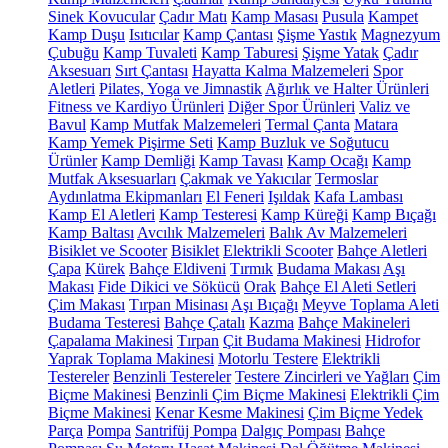
Sinek Kovucular
Çadır Matı
Kamp Masası
Pusula
Kampet
Kamp Duşu
Isıtıcılar
Kamp Çantası
Şişme Yastık
Magnezyum
Çubuğu
Kamp Tuvaleti
Kamp Taburesi
Şişme Yatak
Çadır
Aksesuarı
Sırt Çantası
Hayatta Kalma Malzemeleri
Spor
Aletleri
Pilates, Yoga ve Jimnastik
Ağırlık ve Halter Ürünleri
Fitness ve Kardiyo Ürünleri
Diğer Spor Ürünleri
Valiz ve
Bavul
Kamp Mutfak Malzemeleri
Termal Çanta
Matara
Kamp Yemek Pişirme Seti
Kamp Buzluk ve Soğutucu
Ürünler
Kamp Demliği
Kamp Tavası
Kamp Ocağı
Kamp
Mutfak Aksesuarları
Çakmak ve Yakıcılar
Termoslar
Aydınlatma Ekipmanları
El Feneri
Işıldak
Kafa Lambası
Kamp El Aletleri
Kamp Testeresi
Kamp Küreği
Kamp Bıçağı
Kamp Baltası
Avcılık Malzemeleri
Balık Av Malzemeleri
Bisiklet ve Scooter
Bisiklet
Elektrikli Scooter
Bahçe Aletleri
Çapa
Kürek
Bahçe Eldiveni
Tırmık
Budama Makası
Aşı
Makası
Fide Dikici ve Sökücü
Orak
Bahçe El Aleti Setleri
Çim Makası
Tırpan Misinası
Aşı Bıçağı
Meyve Toplama Aleti
Budama Testeresi
Bahçe Çatalı
Kazma
Bahçe Makineleri
Çapalama Makinesi
Tırpan
Çit Budama Makinesi
Hidrofor
Yaprak Toplama Makinesi
Motorlu Testere
Elektrikli
Testereler
Benzinli Testereler
Testere Zincirleri ve Yağları
Çim
Biçme Makinesi
Benzinli Çim Biçme Makinesi
Elektrikli Çim
Biçme Makinesi
Kenar Kesme Makinesi
Çim Biçme Yedek
Parça
Pompa
Santrifüj Pompa
Dalgıç Pompası
Bahçe