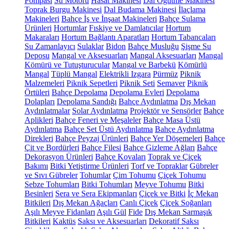
Pompası
Su Motoru
Hasat Makinesi
Dal Öğütme Makinesi
Toprak Burgu Makinesi
Dal Budama Makinesi
İlaçlama
Makineleri
Bahçe İş ve İnşaat Makineleri
Bahçe Sulama
Ürünleri
Hortumlar
Fıskiye ve Damlatıcılar
Hortum
Makaraları
Hortum Bağlantı Aparatları
Hortum Tabancaları
Su Zamanlayıcı
Sulaklar
Bidon
Bahçe Musluğu
Şişme Su
Deposu
Mangal ve Aksesuarları
Mangal Aksesuarları
Mangal
Kömürü ve Tutuşturucular
Mangal ve Barbekü
Kömürlü
Mangal
Tüplü Mangal
Elektrikli Izgara
Pürmüz
Piknik
Malzemeleri
Piknik Sepetleri
Piknik Seti
Semaver
Piknik
Örtüleri
Bahçe Depolama
Depolama Evleri
Depolama
Dolapları
Depolama Sandığı
Bahçe Aydınlatma
Dış Mekan
Aydınlatmalar
Solar Aydınlatma
Projektör ve Sensörler
Bahçe
Aplikleri
Bahçe Feneri ve Meşaleler
Bahçe Masa Üstü
Aydınlatma
Bahçe Set Üstü Aydınlatma
Bahçe Aydınlatma
Direkleri
Bahçe Peyzaj Ürünleri
Bahçe Yer Döşemeleri
Bahçe
Çit ve Bordürleri
Bahçe Filesi
Bahçe Gizleme Ağları
Bahçe
Dekorasyon Ürünleri
Bahçe Kovaları
Toprak ve Çiçek
Bakımı
Bitki Yetiştirme Ürünleri
Torf ve Topraklar
Gübreler
ve Sıvı Gübreler
Tohumlar
Çim Tohumu
Çiçek Tohumu
Sebze Tohumları
Bitki Tohumları
Meyve Tohumu
Bitki
Besinleri
Sera ve Sera Ekipmanları
Çiçek ve Bitki
İç Mekan
Bitkileri
Dış Mekan Ağaçları
Canlı Çiçek
Çiçek Soğanları
Aşılı Meyve Fidanları
Aşılı Gül
Fide
Dış Mekan Sarmaşık
Bitkileri
Kaktüs
Saksı ve Aksesuarları
Dekoratif Saksı