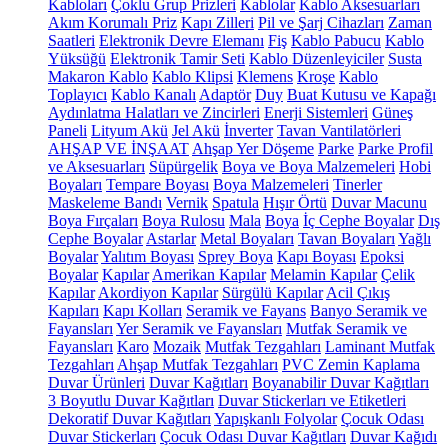
Kabloları
Çoklu Grup Prizleri
Kablolar
Kablo Aksesuarları
Akım Korumalı Priz
Kapı Zilleri
Pil ve Şarj Cihazları
Zaman
Saatleri
Elektronik Devre Elemanı
Fiş
Kablo Pabucu
Kablo
Yüksüğü
Elektronik Tamir Seti
Kablo Düzenleyiciler
Susta
Makaron Kablo
Kablo Klipsi
Klemens
Kroşe
Kablo
Toplayıcı
Kablo Kanalı
Adaptör
Duy
Buat Kutusu ve Kapağı
Aydınlatma Halatları ve Zincirleri
Enerji Sistemleri
Güneş
Paneli
Lityum Akü
Jel Akü
İnverter
Tavan Vantilatörleri
AHŞAP VE İNŞAAT
Ahşap Yer Döşeme
Parke
Parke Profil
ve Aksesuarları
Süpürgelik
Boya ve Boya Malzemeleri
Hobi
Boyaları
Tempare Boyası
Boya Malzemeleri
Tinerler
Maskeleme Bandı
Vernik
Spatula
Hışır Örtü
Duvar Macunu
Boya Fırçaları
Boya Rulosu
Mala
Boya
İç Cephe Boyalar
Dış
Cephe Boyalar
Astarlar
Metal Boyaları
Tavan Boyaları
Yağlı
Boyalar
Yalıtım Boyası
Sprey Boya
Kapı Boyası
Epoksi
Boyalar
Kapılar
Amerikan Kapılar
Melamin Kapılar
Çelik
Kapılar
Akordiyon Kapılar
Sürgülü Kapılar
Acil Çıkış
Kapıları
Kapı Kolları
Seramik ve Fayans
Banyo Seramik ve
Fayansları
Yer Seramik ve Fayansları
Mutfak Seramik ve
Fayansları
Karo
Mozaik
Mutfak Tezgahları
Laminant Mutfak
Tezgahları
Ahşap Mutfak Tezgahları
PVC Zemin Kaplama
Duvar Ürünleri
Duvar Kağıtları
Boyanabilir Duvar Kağıtları
3 Boyutlu Duvar Kağıtları
Duvar Stickerları ve Etiketleri
Dekoratif Duvar Kağıtları
Yapışkanlı Folyolar
Çocuk Odası
Duvar Stickerları
Çocuk Odası Duvar Kağıtları
Duvar Kağıdı