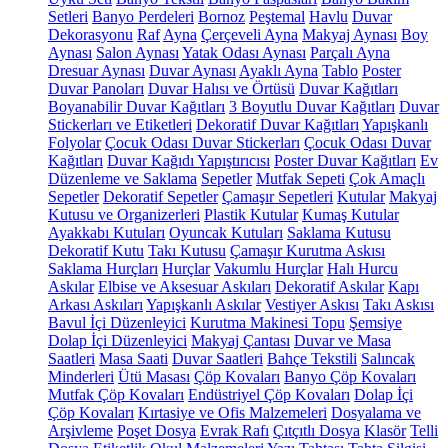
Setleri
Banyo Perdeleri
Bornoz
Peştemal
Havlu
Duvar
Dekorasyonu
Raf
Ayna
Çerçeveli Ayna
Makyaj Aynası
Boy
Aynası
Salon Aynası
Yatak Odası Aynası
Parçalı Ayna
Dresuar Aynası
Duvar Aynası
Ayaklı Ayna
Tablo
Poster
Duvar Panoları
Duvar Halısı ve Örtüsü
Duvar Kağıtları
Boyanabilir Duvar Kağıtları
3 Boyutlu Duvar Kağıtları
Duvar
Stickerları ve Etiketleri
Dekoratif Duvar Kağıtları
Yapışkanlı
Folyolar
Çocuk Odası Duvar Stickerları
Çocuk Odası Duvar
Kağıtları
Duvar Kağıdı Yapıştırıcısı
Poster Duvar Kağıtları
Ev
Düzenleme ve Saklama
Sepetler
Mutfak Sepeti
Çok Amaçlı
Sepetler
Dekoratif Sepetler
Çamaşır Sepetleri
Kutular
Makyaj
Kutusu ve Organizerleri
Plastik Kutular
Kumaş Kutular
Ayakkabı Kutuları
Oyuncak Kutuları
Saklama Kutusu
Dekoratif Kutu
Takı Kutusu
Çamaşır Kurutma Askısı
Saklama Hurçları
Hurçlar
Vakumlu Hurçlar
Halı Hurcu
Askılar
Elbise ve Aksesuar Askıları
Dekoratif Askılar
Kapı
Arkası Askıları
Yapışkanlı Askılar
Vestiyer Askısı
Takı Askısı
Bavul İçi Düzenleyici
Kurutma Makinesi Topu
Şemsiye
Dolap İçi Düzenleyici
Makyaj Çantası
Duvar ve Masa
Saatleri
Masa Saati
Duvar Saatleri
Bahçe Tekstili
Salıncak
Minderleri
Ütü Masası
Çöp Kovaları
Banyo Çöp Kovaları
Mutfak Çöp Kovaları
Endüstriyel Çöp Kovaları
Dolap İçi
Çöp Kovaları
Kırtasiye ve Ofis Malzemeleri
Dosyalama ve
Arşivleme
Poşet Dosya
Evrak Rafı
Çıtçıtlı Dosya
Klasör
Telli