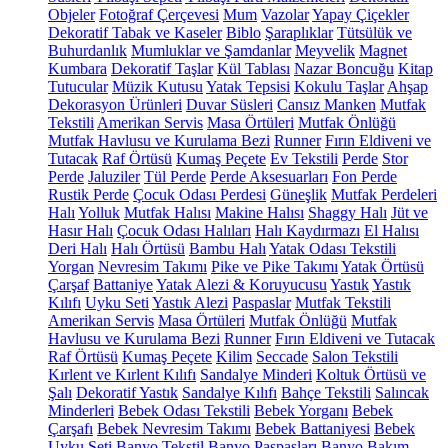
Objeler
Fotoğraf Çerçevesi
Mum
Vazolar
Yapay Çiçekler
Dekoratif Tabak ve Kaseler
Biblo
Şaraplıklar
Tütsülük ve
Buhurdanlık
Mumluklar ve Şamdanlar
Meyvelik
Magnet
Kumbara
Dekoratif Taşlar
Kül Tablası
Nazar Boncuğu
Kitap
Tutucular
Müzik Kutusu
Yatak Tepsisi
Kokulu Taşlar
Ahşap
Dekorasyon Ürünleri
Duvar Süsleri
Cansız Manken
Mutfak
Tekstili
Amerikan Servis
Masa Örtüleri
Mutfak Önlüğü
Mutfak Havlusu ve Kurulama Bezi
Runner
Fırın Eldiveni ve
Tutacak
Raf Örtüsü
Kumaş Peçete
Ev Tekstili
Perde
Stor
Perde
Jaluziler
Tül Perde
Perde Aksesuarları
Fon Perde
Rustik Perde
Çocuk Odası Perdesi
Güneşlik
Mutfak Perdeleri
Halı
Yolluk
Mutfak Halısı
Makine Halısı
Shaggy Halı
Jüt ve
Hasır Halı
Çocuk Odası Halıları
Halı Kaydırmazı
El Halısı
Deri Halı
Halı Örtüsü
Bambu Halı
Yatak Odası Tekstili
Yorgan
Nevresim Takımı
Pike ve Pike Takımı
Yatak Örtüsü
Çarşaf
Battaniye
Yatak Alezi & Koruyucusu
Yastık
Yastık
Kılıfı
Uyku Seti
Yastık Alezi
Paspaslar
Mutfak Tekstili
Amerikan Servis
Masa Örtüleri
Mutfak Önlüğü
Mutfak
Havlusu ve Kurulama Bezi
Runner
Fırın Eldiveni ve Tutacak
Raf Örtüsü
Kumaş Peçete
Kilim
Seccade
Salon Tekstili
Kırlent ve Kırlent Kılıfı
Sandalye Minderi
Koltuk Örtüsü ve
Şalı
Dekoratif Yastık
Sandalye Kılıfı
Bahçe Tekstili
Salıncak
Minderleri
Bebek Odası Tekstili
Bebek Yorganı
Bebek
Çarşafı
Bebek Nevresim Takımı
Bebek Battaniyesi
Bebek
Uyku Seti
Banyo Tekstil
Banyo Paspasları
Banyo Bakım