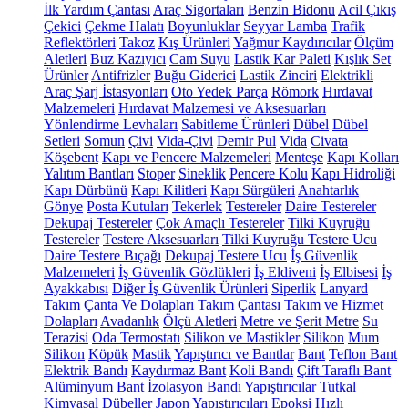
İlk Yardım Çantası
Araç Sigortaları
Benzin Bidonu
Acil Çıkış
Çekici
Çekme Halatı
Boyunluklar
Seyyar Lamba
Trafik
Reflektörleri
Takoz
Kış Ürünleri
Yağmur Kaydırıcılar
Ölçüm
Aletleri
Buz Kazıyıcı
Cam Suyu
Lastik Kar Paleti
Kışlık Set
Ürünler
Antifrizler
Buğu Giderici
Lastik Zinciri
Elektrikli
Araç Şarj İstasyonları
Oto Yedek Parça
Römork
Hırdavat
Malzemeleri
Hırdavat Malzemesi ve Aksesuarları
Yönlendirme Levhaları
Sabitleme Ürünleri
Dübel
Dübel
Setleri
Somun
Çivi
Vida-Çivi
Demir Pul
Vida
Civata
Köşebent
Kapı ve Pencere Malzemeleri
Menteşe
Kapı Kolları
Yalıtım Bantları
Stoper
Sineklik
Pencere Kolu
Kapı Hidroliği
Kapı Dürbünü
Kapı Kilitleri
Kapı Sürgüleri
Anahtarlık
Gönye
Posta Kutuları
Tekerlek
Testereler
Daire Testereler
Dekupaj Testereler
Çok Amaçlı Testereler
Tilki Kuyruğu
Testereler
Testere Aksesuarları
Tilki Kuyruğu Testere Ucu
Daire Testere Bıçağı
Dekupaj Testere Ucu
İş Güvenlik
Malzemeleri
İş Güvenlik Gözlükleri
İş Eldiveni
İş Elbisesi
İş
Ayakkabısı
Diğer İş Güvenlik Ürünleri
Siperlik
Lanyard
Takım Çanta Ve Dolapları
Takım Çantası
Takım ve Hizmet
Dolapları
Avadanlık
Ölçü Aletleri
Metre ve Şerit Metre
Su
Terazisi
Oda Termostatı
Silikon ve Mastikler
Silikon
Mum
Silikon
Köpük
Mastik
Yapıştırıcı ve Bantlar
Bant
Teflon Bant
Elektrik Bandı
Kaydırmaz Bant
Koli Bandı
Çift Taraflı Bant
Alüminyum Bant
İzolasyon Bandı
Yapıştırıcılar
Tutkal
Kimyasal Dübeller
Japon Yapıştırıcıları
Epoksi
Hızlı