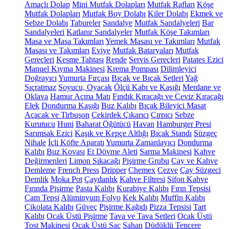
Amaçlı Dolap
Mini Mutfak Dolapları
Mutfak Rafları
Köşe
Mutfak Dolapları
Mutfak Boy Dolabı
Kiler Dolabı
Ekmek ve
Sebze Dolabı
Tabureler
Sandalye
Mutfak Sandalyeleri
Bar
Sandalyeleri
Katlanır Sandalyeler
Mutfak Köşe Takımları
Masa ve Masa Takımları
Yemek Masası ve Takımları
Mutfak
Masası ve Takımları
Eviye
Mutfak Bataryaları
Mutfak
Gereçleri
Kesme Tahtası
Rende
Servis Gereçleri
Patates Ezici
Manuel Kıyma Makinesi
Krema Pompası
Dilimleyici
Doğrayıcı
Yumurta Fırçası
Bıçak ve Bıçak Setleri
Yağ
Sıçratmaz
Soyucu, Oyacak
Ölçü Kabı ve Kaşığı
Merdane ve
Oklava
Hamur Açma Matı
Fındık Kıracağı ve Ceviz Kıracağı
Elek
Dondurma Kaşığı
Buz Kalıbı
Bıçak Bileyici Masat
Açacak ve Tirbuşon
Çekirdek Çıkarıcı
Çırpıcı
Sebze
Kurutucu
Huni
Baharat Öğütücü
Havan
Hamburger Presi
Sarımsak Ezici
Kaşık ve Kepçe Altlığı
Bıçak Standı
Süzgeç
Nihale
İçli Köfte Aparatı
Yumurta Zamanlayıcı
Dondurma
Kalıbı
Buz Kovası
Et Dövme Aleti
Sarma Makinesi
Kahve
Değirmenleri
Limon Sıkacağı
Pişirme Grubu
Çay ve Kahve
Demleme
French Press
Dripper
Chemex
Cezve
Çay Süzgeci
Demlik
Moka Pot
Çaydanlık
Kahve Filtresi
Sifon Kahve
Fırında Pişirme
Pasta Kalıbı
Kurabiye Kalıbı
Fırın Tepsisi
Cam Tepsi
Alüminyum Folyo
Kek Kalıbı
Muffin Kalıbı
Çikolata Kalıbı
Güveç
Pişirme Kağıdı
Pizza Tepsisi
Tart
Kalıbı
Ocak Üstü Pişirme
Tava ve Tava Setleri
Ocak Üstü
Tost Makinesi
Ocak Üstü Sac
Sahan
Düdüklü Tencere