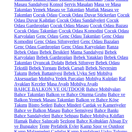
Masası Sandalyesi
Konsol
Servis Masaları
Masa ve Masa
Takımları
Yemek Masası ve Takımları
Mutfak Masası ve
Takımları
Çocuk Odası
Çocuk Odası Duvar Stickerları
Çocuk
Odası Duvar Kağıtları
Çocuk Odası Sandalyeleri
Çocuk
Odası Gardıropları
Çocuk Odası Masası
Çocuk Odası Bazası
Çocuk Odası Takımları
Çocuk Odası Komodini
Çocuk Odası
Karyolaları
Genç Odası
Genç Odası Takımları
Genç Odası
Komodini
Genç Odası Şifonyerleri
Genç Odası Bazaları
Genç Odası Gardıropları
Genç Odası Karyolaları
Ranza
Bebek Odası
Bebek Beşikleri
Mama Sandalyesi
Bebek
Karyolaları
Bebek Gardıropları
Bebek Yatakları
Bebek Odası
Takımları
Oyuncak Dolabı
Bebek Şifonyer
Bebek Odası
Tekstili
Bebek Yorganı
Bebek Çarşafı
Bebek Nevresim
Takımı
Bebek Battaniyesi
Bebek Uyku Seti
Mobilya
Aksesuarları
Mobilya Yedek Parçaları
Mobilya Kulpları
Raf
Ayakları
Keçeler
Masa Ayağı
Mobilya Ayağı
BAHÇE,BALKON VE OUTDOOR
Bahçe Mobilyaları
Bahçe Takımları
Balkon ve Bahçe Oturma Grubu
Bahçe ve
Balkon Yemek Masası Takımları
Balkon ve Bahçe Köşe
Takımı
Bistro Setleri
Bahçe Minderi
Çardak ve Kameriyeler
Bahçe ve Balkon Masası
Bahçe Şemsiyesi
Bahçe Bankı
Bahçe Sandalyeleri
Bahçe Sehpası
Bahçe Mobilya Kılıfları
Hamak
Bahçe Salıncağı
Şezlong
Bahçe Koltukları
Ahşap Ev
ve Bungalov
Tente
Prefabrik Evler
Kamp Spor ve Outdoor
Kamp Malzemeleri
Çadırlar
Kamp Sandalyesi
Uyku Tulumu