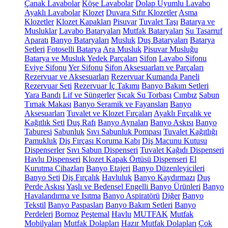
Çanak Lavabolar
Köşe Lavabolar
Dolap Uyumlu Lavabo
Ayaklı Lavabolar
Klozet
Duvara Sıfır Klozetler
Asma
Klozetler
Klozet Kapakları
Pisuvar
Tuvalet Taşı
Batarya ve
Musluklar
Lavabo Bataryaları
Mutfak Bataryaları
Su Tasarruf
Aparatı
Banyo Bataryaları
Musluk
Duş Bataryaları
Batarya
Setleri
Fotoselli Batarya
Ara Musluk
Pisuvar Musluğu
Batarya ve Musluk Yedek Parçaları
Sifon
Lavabo Sifonu
Eviye Sifonu
Yer Sifonu
Sifon Aksesuarları ve Parçaları
Rezervuar ve Aksesuarları
Rezervuar Kumanda Paneli
Rezervuar Seti
Rezervuar İç Takımı
Banyo Bakım Setleri
Yara Bandı
Lif ve Süngerler
Sıcak Su Torbası
Cımbız
Sabun
Tırnak Makası
Banyo Seramik ve Fayansları
Banyo
Aksesuarları
Tuvalet ve Klozet Fırçaları
Ayaklı Fırçalık ve
Kağıtlık Seti
Duş Rafı
Banyo Aynaları
Banyo Askısı
Banyo
Taburesi
Sabunluk
Sıvı Sabunluk Pompası
Tuvalet Kağıtlığı
Pamukluk
Diş Fırçası Koruma Kabı
Diş Macunu Kutusu
Dispenserler
Sıvı Sabun Dispenseri
Tuvalet Kağıdı Dispenseri
Havlu Dispenseri
Klozet Kapak Örtüsü Dispenseri
El
Kurutma Cihazları
Banyo Etajeri
Banyo Düzenleyicileri
Banyo Seti
Diş Fırçalık
Havluluk
Banyo Kaydırmazı
Duş
Perde Askısı
Yaşlı ve Bedensel Engelli Banyo Ürünleri
Banyo
Havalandırma ve Isıtma
Banyo Aspiratörü
Diğer
Banyo
Tekstil
Banyo Paspasları
Banyo Bakım Setleri
Banyo
Perdeleri
Bornoz
Peştemal
Havlu
MUTFAK
Mutfak
Mobilyaları
Mutfak Dolapları
Hazır Mutfak Dolapları
Çok