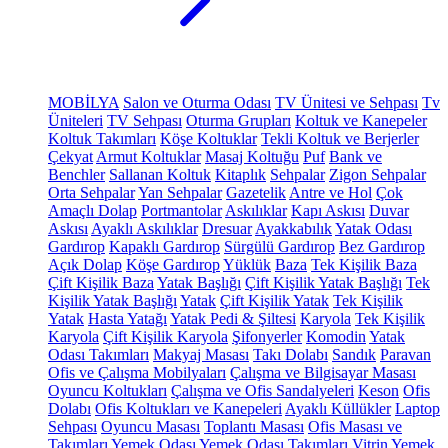
MOBİLYA
Salon ve Oturma Odası
TV Ünitesi ve Sehpası
Tv
Üniteleri
TV Sehpası
Oturma Grupları
Koltuk ve Kanepeler
Koltuk Takımları
Köşe Koltuklar
Tekli Koltuk ve Berjerler
Çekyat
Armut Koltuklar
Masaj Koltuğu
Puf
Bank ve
Benchler
Sallanan Koltuk
Kitaplık
Sehpalar
Zigon Sehpalar
Orta Sehpalar
Yan Sehpalar
Gazetelik
Antre ve Hol
Çok
Amaçlı Dolap
Portmantolar
Askılıklar
Kapı Askısı
Duvar
Askısı
Ayaklı Askılıklar
Dresuar
Ayakkabılık
Yatak Odası
Gardırop
Kapaklı Gardırop
Sürgülü Gardırop
Bez Gardırop
Açık Dolap
Köşe Gardırop
Yüklük
Baza
Tek Kişilik Baza
Çift Kişilik Baza
Yatak Başlığı
Çift Kişilik Yatak Başlığı
Tek
Kişilik Yatak Başlığı
Yatak
Çift Kişilik Yatak
Tek Kişilik
Yatak
Hasta Yatağı
Yatak Pedi & Şiltesi
Karyola
Tek Kişilik
Karyola
Çift Kişilik Karyola
Şifonyerler
Komodin
Yatak
Odası Takımları
Makyaj Masası
Takı Dolabı
Sandık
Paravan
Ofis ve Çalışma Mobilyaları
Çalışma ve Bilgisayar Masası
Oyuncu Koltukları
Çalışma ve Ofis Sandalyeleri
Keson
Ofis
Dolabı
Ofis Koltukları ve Kanepeleri
Ayaklı Küllükler
Laptop
Sehpası
Oyuncu Masası
Toplantı Masası
Ofis Masası ve
Takımları
Yemek Odası
Yemek Odası Takımları
Vitrin
Yemek