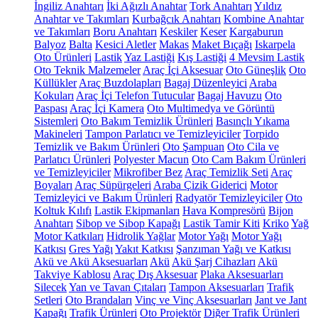
İngiliz Anahtarı
İki Ağızlı Anahtar
Tork Anahtarı
Yıldız
Anahtar ve Takımları
Kurbağcık Anahtarı
Kombine Anahtar
ve Takımları
Boru Anahtarı
Keskiler
Keser
Kargaburun
Balyoz
Balta
Kesici Aletler
Makas
Maket Bıçağı
Iskarpela
Oto Ürünleri
Lastik
Yaz Lastiği
Kış Lastiği
4 Mevsim Lastik
Oto Teknik Malzemeler
Araç İçi Aksesuar
Oto Güneşlik
Oto
Küllükler
Araç Buzdolapları
Bagaj Düzenleyici
Araba
Kokuları
Araç İçi Telefon Tutucular
Bagaj Havuzu
Oto
Paspası
Araç İçi Kamera
Oto Multimedya ve Görüntü
Sistemleri
Oto Bakım Temizlik Ürünleri
Basınçlı Yıkama
Makineleri
Tampon Parlatıcı ve Temizleyiciler
Torpido
Temizlik ve Bakım Ürünleri
Oto Şampuan
Oto Cila ve
Parlatıcı Ürünleri
Polyester Macun
Oto Cam Bakım Ürünleri
ve Temizleyiciler
Mikrofiber Bez
Araç Temizlik Seti
Araç
Boyaları
Araç Süpürgeleri
Araba Çizik Giderici
Motor
Temizleyici ve Bakım Ürünleri
Radyatör Temizleyiciler
Oto
Koltuk Kılıfı
Lastik Ekipmanları
Hava Kompresörü
Bijon
Anahtarı
Sibop ve Sibop Kapağı
Lastik Tamir Kiti
Kriko
Yağ
Motor Katkıları
Hidrolik Yağlar
Motor Yağı
Motor Yağı
Katkısı
Gres Yağı
Yakıt Katkısı
Şanzıman Yağı ve Katkısı
Akü ve Akü Aksesuarları
Akü
Akü Şarj Cihazları
Akü
Takviye Kablosu
Araç Dış Aksesuar
Plaka Aksesuarları
Silecek
Yan ve Tavan Çıtaları
Tampon Aksesuarları
Trafik
Setleri
Oto Brandaları
Vinç ve Vinç Aksesuarları
Jant ve Jant
Kapağı
Trafik Ürünleri
Oto Projektör
Diğer Trafik Ürünleri