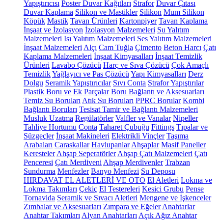
Yapıştırıcısı
Poster Duvar Kağıtları
Strafor
Duvar Çıtası
Duvar Kaplama
Silikon ve Mastikler
Silikon
Mum Silikon
Köpük
Mastik
Tavan Ürünleri
Kartonpiyer
Tavan Kaplama
İnşaat ve İzolasyon
İzolasyon Malzemeleri
Su Yalıtım
Malzemeleri
Isı Yalıtım Malzemeleri
Ses Yalıtım Malzemeleri
İnşaat Malzemeleri
Alçı
Cam Tuğla
Çimento
Beton Harcı
Çatı
Kaplama Malzemeleri
İnşaat Kimyasalları
İnşaat Temizlik
Ürünleri
Lavabo Çözücü
Harç ve Sıva Çözücü
Çok Amaçlı
Temizlik
Yağlayıcı ve Pas Çözücü
Yapı Kimyasalları
Derz
Dolgu
Seramik Yapıştırıcılar
Sıvı Conta
Strafor Yapıştırılar
Plastik Boru ve Ek Parçalar
Boru Bağlantı ve Aksesuarları
Temiz Su Boruları
Atık Su Boruları
PPRC Borular
Kombi
Bağlantı Boruları
Tesisat Tamir ve Bağlantı Malzemeleri
Musluk Uzatma
Regülatörler
Valfler ve Vanalar
Nipeller
Tahliye Hortumu
Conta
Taharet Çubuğu
Fittings
Tıpalar ve
Süzgeçler
İnşaat Makineleri
Elektrikli Vinçler
Taşıma
Arabaları
Caraskallar
Havlupanlar
Ahşaplar
Masif Paneller
Keresteler
Ahşap Seperatörler
Ahşap Çatı Malzemeleri
Çatı
Penceresi
Çatı Merdiveni
Ahşap Merdivenler
Trabzan
Sundurma
Menfezler
Banyo Menfezi
Su Deposu
HIRDAVAT EL ALETLERİ VE OTO
El Aletleri
Lokma ve
Lokma Takımları
Çekiç
El Testereleri
Kesici Grubu
Pense
Tornavida
Seramik ve Sıvacı Aletleri
Mengene ve İşkenceler
Zımbalar ve Aksesuarları
Zımpara ve Eğeler
Anahtarlar
Anahtar Takımları
Alyan Anahtarları
Açık Ağız Anahtar