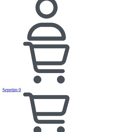
Sepetim
0