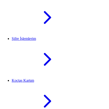
Şifre İşlemlerim
Koçtaş Kartım