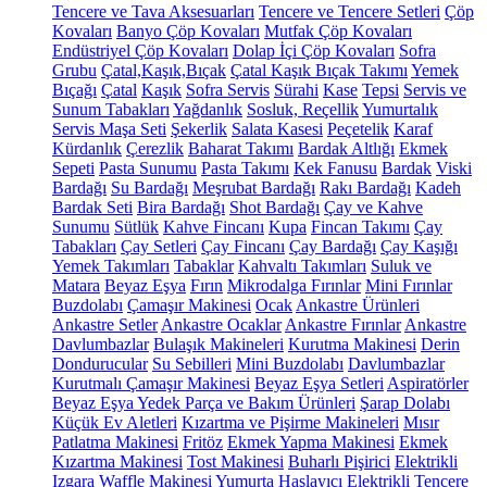
Tencere ve Tava Aksesuarları
Tencere ve Tencere Setleri
Çöp
Kovaları
Banyo Çöp Kovaları
Mutfak Çöp Kovaları
Endüstriyel Çöp Kovaları
Dolap İçi Çöp Kovaları
Sofra
Grubu
Çatal,Kaşık,Bıçak
Çatal Kaşık Bıçak Takımı
Yemek
Bıçağı
Çatal
Kaşık
Sofra Servis
Sürahi
Kase
Tepsi
Servis ve
Sunum Tabakları
Yağdanlık
Sosluk, Reçellik
Yumurtalık
Servis Maşa Seti
Şekerlik
Salata Kasesi
Peçetelik
Karaf
Kürdanlık
Çerezlik
Baharat Takımı
Bardak Altlığı
Ekmek
Sepeti
Pasta Sunumu
Pasta Takımı
Kek Fanusu
Bardak
Viski
Bardağı
Su Bardağı
Meşrubat Bardağı
Rakı Bardağı
Kadeh
Bardak Seti
Bira Bardağı
Shot Bardağı
Çay ve Kahve
Sunumu
Sütlük
Kahve Fincanı
Kupa
Fincan Takımı
Çay
Tabakları
Çay Setleri
Çay Fincanı
Çay Bardağı
Çay Kaşığı
Yemek Takımları
Tabaklar
Kahvaltı Takımları
Suluk ve
Matara
Beyaz Eşya
Fırın
Mikrodalga Fırınlar
Mini Fırınlar
Buzdolabı
Çamaşır Makinesi
Ocak
Ankastre Ürünleri
Ankastre Setler
Ankastre Ocaklar
Ankastre Fırınlar
Ankastre
Davlumbazlar
Bulaşık Makineleri
Kurutma Makinesi
Derin
Dondurucular
Su Sebilleri
Mini Buzdolabı
Davlumbazlar
Kurutmalı Çamaşır Makinesi
Beyaz Eşya Setleri
Aspiratörler
Beyaz Eşya Yedek Parça ve Bakım Ürünleri
Şarap Dolabı
Küçük Ev Aletleri
Kızartma ve Pişirme Makineleri
Mısır
Patlatma Makinesi
Fritöz
Ekmek Yapma Makinesi
Ekmek
Kızartma Makinesi
Tost Makinesi
Buharlı Pişirici
Elektrikli
Izgara
Waffle Makinesi
Yumurta Haşlayıcı
Elektrikli Tencere