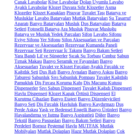
Çanak Lavabolar
Köşe Lavabolar
Dolap Uyumlu Lavabo
Ayaklı Lavabolar
Klozet
Duvara Sıfır Klozetler
Asma
Klozetler
Klozet Kapakları
Pisuvar
Tuvalet Taşı
Batarya ve
Musluklar
Lavabo Bataryaları
Mutfak Bataryaları
Su Tasarruf
Aparatı
Banyo Bataryaları
Musluk
Duş Bataryaları
Batarya
Setleri
Fotoselli Batarya
Ara Musluk
Pisuvar Musluğu
Batarya ve Musluk Yedek Parçaları
Sifon
Lavabo Sifonu
Eviye Sifonu
Yer Sifonu
Sifon Aksesuarları ve Parçaları
Rezervuar ve Aksesuarları
Rezervuar Kumanda Paneli
Rezervuar Seti
Rezervuar İç Takımı
Banyo Bakım Setleri
Yara Bandı
Lif ve Süngerler
Sıcak Su Torbası
Cımbız
Sabun
Tırnak Makası
Banyo Seramik ve Fayansları
Banyo
Aksesuarları
Tuvalet ve Klozet Fırçaları
Ayaklı Fırçalık ve
Kağıtlık Seti
Duş Rafı
Banyo Aynaları
Banyo Askısı
Banyo
Taburesi
Sabunluk
Sıvı Sabunluk Pompası
Tuvalet Kağıtlığı
Pamukluk
Diş Fırçası Koruma Kabı
Diş Macunu Kutusu
Dispenserler
Sıvı Sabun Dispenseri
Tuvalet Kağıdı Dispenseri
Havlu Dispenseri
Klozet Kapak Örtüsü Dispenseri
El
Kurutma Cihazları
Banyo Etajeri
Banyo Düzenleyicileri
Banyo Seti
Diş Fırçalık
Havluluk
Banyo Kaydırmazı
Duş
Perde Askısı
Yaşlı ve Bedensel Engelli Banyo Ürünleri
Banyo
Havalandırma ve Isıtma
Banyo Aspiratörü
Diğer
Banyo
Tekstil
Banyo Paspasları
Banyo Bakım Setleri
Banyo
Perdeleri
Bornoz
Peştemal
Havlu
MUTFAK
Mutfak
Mobilyaları
Mutfak Dolapları
Hazır Mutfak Dolapları
Çok