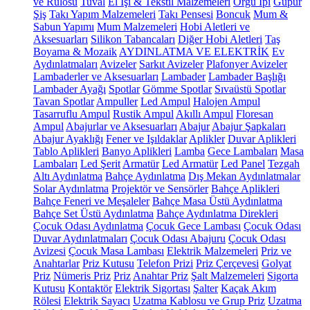
ve Rulosu
Tuval
El İşi & Tekstil Malzemeleri
Örgü İpi
Güpür
Şiş
Takı Yapım Malzemeleri
Takı Pensesi
Boncuk
Mum &
Sabun Yapımı
Mum Malzemeleri
Hobi Aletleri ve
Aksesuarları
Silikon Tabancaları
Diğer Hobi Aletleri
Taş
Boyama & Mozaik
AYDINLATMA VE ELEKTRİK
Ev
Aydınlatmaları
Avizeler
Sarkıt Avizeler
Plafonyer Avizeler
Lambaderler ve Aksesuarları
Lambader
Lambader Başlığı
Lambader Ayağı
Spotlar
Gömme Spotlar
Sıvaüstü Spotlar
Tavan Spotlar
Ampuller
Led Ampul
Halojen Ampul
Tasarruflu Ampul
Rustik Ampul
Akıllı Ampul
Floresan
Ampul
Abajurlar ve Aksesuarları
Abajur
Abajur Şapkaları
Abajur Ayaklığı
Fener ve Işıldaklar
Aplikler
Duvar Aplikleri
Tablo Aplikleri
Banyo Aplikleri
Lamba
Gece Lambaları
Masa
Lambaları
Led Şerit
Armatür
Led Armatür
Led Panel
Tezgah
Altı Aydınlatma
Bahçe Aydınlatma
Dış Mekan Aydınlatmalar
Solar Aydınlatma
Projektör ve Sensörler
Bahçe Aplikleri
Bahçe Feneri ve Meşaleler
Bahçe Masa Üstü Aydınlatma
Bahçe Set Üstü Aydınlatma
Bahçe Aydınlatma Direkleri
Çocuk Odası Aydınlatma
Çocuk Gece Lambası
Çocuk Odası
Duvar Aydınlatmaları
Çocuk Odası Abajuru
Çocuk Odası
Avizesi
Çocuk Masa Lambası
Elektrik Malzemeleri
Priz ve
Anahtarlar
Priz Kutusu
Telefon Prizi
Priz Çerçevesi
Golyat
Priz
Nümeris Priz
Priz
Anahtar Priz
Şalt Malzemeleri
Sigorta
Kutusu
Kontaktör
Elektrik Sigortası
Şalter
Kaçak Akım
Rölesi
Elektrik Sayacı
Uzatma Kablosu ve Grup Priz
Uzatma