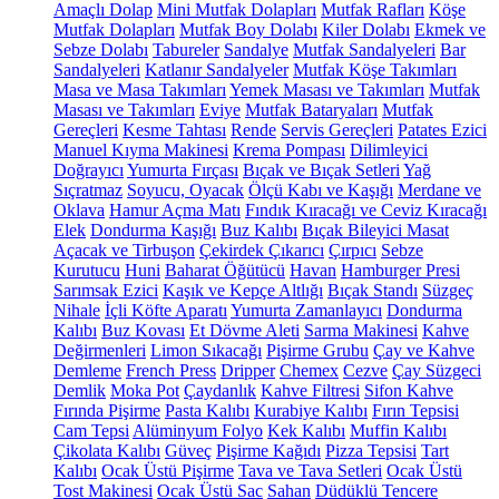
Amaçlı Dolap
Mini Mutfak Dolapları
Mutfak Rafları
Köşe
Mutfak Dolapları
Mutfak Boy Dolabı
Kiler Dolabı
Ekmek ve
Sebze Dolabı
Tabureler
Sandalye
Mutfak Sandalyeleri
Bar
Sandalyeleri
Katlanır Sandalyeler
Mutfak Köşe Takımları
Masa ve Masa Takımları
Yemek Masası ve Takımları
Mutfak
Masası ve Takımları
Eviye
Mutfak Bataryaları
Mutfak
Gereçleri
Kesme Tahtası
Rende
Servis Gereçleri
Patates Ezici
Manuel Kıyma Makinesi
Krema Pompası
Dilimleyici
Doğrayıcı
Yumurta Fırçası
Bıçak ve Bıçak Setleri
Yağ
Sıçratmaz
Soyucu, Oyacak
Ölçü Kabı ve Kaşığı
Merdane ve
Oklava
Hamur Açma Matı
Fındık Kıracağı ve Ceviz Kıracağı
Elek
Dondurma Kaşığı
Buz Kalıbı
Bıçak Bileyici Masat
Açacak ve Tirbuşon
Çekirdek Çıkarıcı
Çırpıcı
Sebze
Kurutucu
Huni
Baharat Öğütücü
Havan
Hamburger Presi
Sarımsak Ezici
Kaşık ve Kepçe Altlığı
Bıçak Standı
Süzgeç
Nihale
İçli Köfte Aparatı
Yumurta Zamanlayıcı
Dondurma
Kalıbı
Buz Kovası
Et Dövme Aleti
Sarma Makinesi
Kahve
Değirmenleri
Limon Sıkacağı
Pişirme Grubu
Çay ve Kahve
Demleme
French Press
Dripper
Chemex
Cezve
Çay Süzgeci
Demlik
Moka Pot
Çaydanlık
Kahve Filtresi
Sifon Kahve
Fırında Pişirme
Pasta Kalıbı
Kurabiye Kalıbı
Fırın Tepsisi
Cam Tepsi
Alüminyum Folyo
Kek Kalıbı
Muffin Kalıbı
Çikolata Kalıbı
Güveç
Pişirme Kağıdı
Pizza Tepsisi
Tart
Kalıbı
Ocak Üstü Pişirme
Tava ve Tava Setleri
Ocak Üstü
Tost Makinesi
Ocak Üstü Sac
Sahan
Düdüklü Tencere