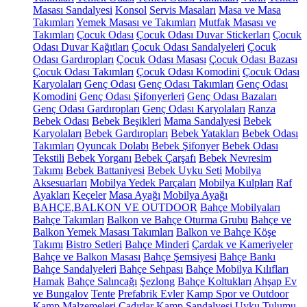
Masası Sandalyesi
Konsol
Servis Masaları
Masa ve Masa
Takımları
Yemek Masası ve Takımları
Mutfak Masası ve
Takımları
Çocuk Odası
Çocuk Odası Duvar Stickerları
Çocuk
Odası Duvar Kağıtları
Çocuk Odası Sandalyeleri
Çocuk
Odası Gardıropları
Çocuk Odası Masası
Çocuk Odası Bazası
Çocuk Odası Takımları
Çocuk Odası Komodini
Çocuk Odası
Karyolaları
Genç Odası
Genç Odası Takımları
Genç Odası
Komodini
Genç Odası Şifonyerleri
Genç Odası Bazaları
Genç Odası Gardıropları
Genç Odası Karyolaları
Ranza
Bebek Odası
Bebek Beşikleri
Mama Sandalyesi
Bebek
Karyolaları
Bebek Gardıropları
Bebek Yatakları
Bebek Odası
Takımları
Oyuncak Dolabı
Bebek Şifonyer
Bebek Odası
Tekstili
Bebek Yorganı
Bebek Çarşafı
Bebek Nevresim
Takımı
Bebek Battaniyesi
Bebek Uyku Seti
Mobilya
Aksesuarları
Mobilya Yedek Parçaları
Mobilya Kulpları
Raf
Ayakları
Keçeler
Masa Ayağı
Mobilya Ayağı
BAHÇE,BALKON VE OUTDOOR
Bahçe Mobilyaları
Bahçe Takımları
Balkon ve Bahçe Oturma Grubu
Bahçe ve
Balkon Yemek Masası Takımları
Balkon ve Bahçe Köşe
Takımı
Bistro Setleri
Bahçe Minderi
Çardak ve Kameriyeler
Bahçe ve Balkon Masası
Bahçe Şemsiyesi
Bahçe Bankı
Bahçe Sandalyeleri
Bahçe Sehpası
Bahçe Mobilya Kılıfları
Hamak
Bahçe Salıncağı
Şezlong
Bahçe Koltukları
Ahşap Ev
ve Bungalov
Tente
Prefabrik Evler
Kamp Spor ve Outdoor
Kamp Malzemeleri
Çadırlar
Kamp Sandalyesi
Uyku Tulumu