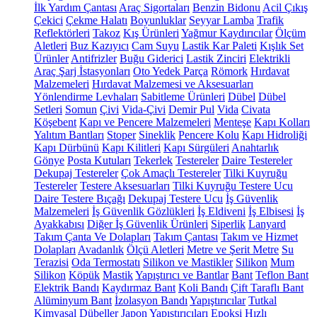
İlk Yardım Çantası
Araç Sigortaları
Benzin Bidonu
Acil Çıkış
Çekici
Çekme Halatı
Boyunluklar
Seyyar Lamba
Trafik
Reflektörleri
Takoz
Kış Ürünleri
Yağmur Kaydırıcılar
Ölçüm
Aletleri
Buz Kazıyıcı
Cam Suyu
Lastik Kar Paleti
Kışlık Set
Ürünler
Antifrizler
Buğu Giderici
Lastik Zinciri
Elektrikli
Araç Şarj İstasyonları
Oto Yedek Parça
Römork
Hırdavat
Malzemeleri
Hırdavat Malzemesi ve Aksesuarları
Yönlendirme Levhaları
Sabitleme Ürünleri
Dübel
Dübel
Setleri
Somun
Çivi
Vida-Çivi
Demir Pul
Vida
Civata
Köşebent
Kapı ve Pencere Malzemeleri
Menteşe
Kapı Kolları
Yalıtım Bantları
Stoper
Sineklik
Pencere Kolu
Kapı Hidroliği
Kapı Dürbünü
Kapı Kilitleri
Kapı Sürgüleri
Anahtarlık
Gönye
Posta Kutuları
Tekerlek
Testereler
Daire Testereler
Dekupaj Testereler
Çok Amaçlı Testereler
Tilki Kuyruğu
Testereler
Testere Aksesuarları
Tilki Kuyruğu Testere Ucu
Daire Testere Bıçağı
Dekupaj Testere Ucu
İş Güvenlik
Malzemeleri
İş Güvenlik Gözlükleri
İş Eldiveni
İş Elbisesi
İş
Ayakkabısı
Diğer İş Güvenlik Ürünleri
Siperlik
Lanyard
Takım Çanta Ve Dolapları
Takım Çantası
Takım ve Hizmet
Dolapları
Avadanlık
Ölçü Aletleri
Metre ve Şerit Metre
Su
Terazisi
Oda Termostatı
Silikon ve Mastikler
Silikon
Mum
Silikon
Köpük
Mastik
Yapıştırıcı ve Bantlar
Bant
Teflon Bant
Elektrik Bandı
Kaydırmaz Bant
Koli Bandı
Çift Taraflı Bant
Alüminyum Bant
İzolasyon Bandı
Yapıştırıcılar
Tutkal
Kimyasal Dübeller
Japon Yapıştırıcıları
Epoksi
Hızlı