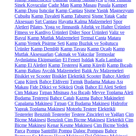
Sinek Kovucular
Çadır Matı
Kamp Masası
Pusula
Kampet
Kamp Duşu
Isıtıcılar
Kamp Çantası
Şişme Yastık
Magnezyum
Çubuğu
Kamp Tuvaleti
Kamp Taburesi
Şişme Yatak
Çadır
Aksesuarı
Sırt Çantası
Hayatta Kalma Malzemeleri
Spor
Aletleri
Pilates, Yoga ve Jimnastik
Ağırlık ve Halter Ürünleri
Fitness ve Kardiyo Ürünleri
Diğer Spor Ürünleri
Valiz ve
Bavul
Kamp Mutfak Malzemeleri
Termal Çanta
Matara
Kamp Yemek Pişirme Seti
Kamp Buzluk ve Soğutucu
Ürünler
Kamp Demliği
Kamp Tavası
Kamp Ocağı
Kamp
Mutfak Aksesuarları
Çakmak ve Yakıcılar
Termoslar
Aydınlatma Ekipmanları
El Feneri
Işıldak
Kafa Lambası
Kamp El Aletleri
Kamp Testeresi
Kamp Küreği
Kamp Bıçağı
Kamp Baltası
Avcılık Malzemeleri
Balık Av Malzemeleri
Bisiklet ve Scooter
Bisiklet
Elektrikli Scooter
Bahçe Aletleri
Çapa
Kürek
Bahçe Eldiveni
Tırmık
Budama Makası
Aşı
Makası
Fide Dikici ve Sökücü
Orak
Bahçe El Aleti Setleri
Çim Makası
Tırpan Misinası
Aşı Bıçağı
Meyve Toplama Aleti
Budama Testeresi
Bahçe Çatalı
Kazma
Bahçe Makineleri
Çapalama Makinesi
Tırpan
Çit Budama Makinesi
Hidrofor
Yaprak Toplama Makinesi
Motorlu Testere
Elektrikli
Testereler
Benzinli Testereler
Testere Zincirleri ve Yağları
Çim
Biçme Makinesi
Benzinli Çim Biçme Makinesi
Elektrikli Çim
Biçme Makinesi
Kenar Kesme Makinesi
Çim Biçme Yedek
Parça
Pompa
Santrifüj Pompa
Dalgıç Pompası
Bahçe