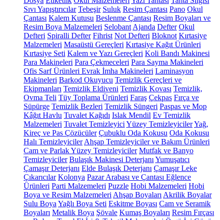
Dosya
Etiketlik
Okul Malzemeleri
Yazı Tahtası
Tahta Silgisi
Sıvı Yapıştırıcılar
Tebeşir
Suluk
Resim Çantası
Pano
Okul
Çantası
Kalem Kutusu
Beslenme Çantası
Resim Boyaları ve
Resim Boya Malzemeleri
Selobant
Ajanda
Defter
Okul
Defteri
Spiralli Defter
Fihrist
Not Defteri
Bloknot
Kırtasiye
Malzemeleri
Masaüstü Gereçleri
Kırtasiye Kağıt Ürünleri
Kırtasiye Seti
Kalem ve Yazı Gereçleri
Koli Bandı Makinesi
Para Makineleri
Para Çekmeceleri
Para Sayma Makineleri
Ofis Sarf Ürünleri
Evrak İmha Makineleri
Laminasyon
Makineleri
Barkod Okuyucu
Temizlik Gereçleri ve
Ekipmanları
Temizlik Eldiveni
Temizlik Kovası
Temizlik,
Ovma Teli
Tüy Toplama Ürünleri
Faraş
Çekpas
Fırça ve
Süpürge
Temizlik Bezleri
Temizlik Süngeri
Paspas ve Mop
Kâğıt Havlu
Tuvalet Kağıdı
Islak Mendil
Ev Temizlik
Malzemeleri
Tuvalet Temizleyici
Yüzey Temizleyiciler
Yağ,
Kireç ve Pas Çözücüler
Çubuklu Oda Kokusu
Oda Kokusu
Halı Temizleyiciler
Ahşap Temizleyiciler ve Bakım Ürünleri
Cam ve Parlak Yüzey Temizleyiciler
Mutfak ve Banyo
Temizleyiciler
Bulaşık Makinesi Deterjanı
Yumuşatıcı
Çamaşır Deterjanı
Elde Bulaşık Deterjanı
Çamaşır Leke
Çıkarıcılar
Kolonya
Pazar Arabası ve Çantası
Eğlence
Ürünleri
Parti Malzemeleri
Puzzle
Hobi Malzemeleri
Hobi
Boya ve Resim Malzemeleri
Ahşap Boyaları
Akrilik Boyalar
Sulu Boya
Yağlı Boya Seti
Eskitme Boyası
Cam ve Seramik
Boyaları
Metalik Boya
Şövale
Kumaş Boyaları
Resim Fırçası