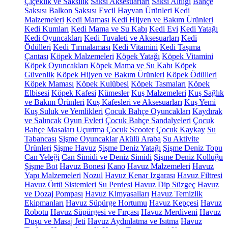
Çiçeklik ve Saksılık
Saksı Aksesuarları
Saksı Altlığı
Bahçe
Saksısı
Balkon Saksısı
Evcil Hayvan Ürünleri
Kedi
Malzemeleri
Kedi Maması
Kedi Hijyen ve Bakım Ürünleri
Kedi Kumları
Kedi Mama ve Su Kabı
Kedi Evi
Kedi Yatağı
Kedi Oyuncakları
Kedi Tuvaleti ve Aksesuarları
Kedi
Ödülleri
Kedi Tırmalaması
Kedi Vitamini
Kedi Taşıma
Çantası
Köpek Malzemeleri
Köpek Yatağı
Köpek Vitamini
Köpek Oyuncakları
Köpek Mama ve Su Kabı
Köpek
Güvenlik
Köpek Hijyen ve Bakım Ürünleri
Köpek Ödülleri
Köpek Maması
Köpek Kulübesi
Köpek Tasmaları
Köpek
Elbisesi
Köpek Kafesi
Kümesler
Kuş Malzemeleri
Kuş Sağlık
ve Bakım Ürünleri
Kuş Kafesleri ve Aksesuarları
Kuş Yemi
Kuş Suluk ve Yemlikleri
Çocuk Bahçe Oyuncakları
Kaydırak
ve Salıncak
Oyun Evleri
Çocuk Bahçe Sandalyeleri
Çocuk
Bahçe Masaları
Uçurtma
Çocuk Scooter
Çocuk Kaykay
Su
Tabancası
Şişme Oyuncaklar
Akülü Araba
Su Aktivite
Ürünleri
Şişme Havuz
Şişme Deniz Yatağı
Şişme Deniz Topu
Can Yeleği
Can Simidi ve Deniz Simidi
Şişme Deniz Kolluğu
Şişme Bot
Havuz Bonesi
Kano
Havuz Malzemeleri
Havuz
Yapı Malzemeleri
Nozul
Havuz Kenar Izgarası
Havuz Filtresi
Havuz Örtü Sistemleri
Su Perdesi
Havuz Dip Süzgeç
Havuz
ve Dozaj Pompası
Havuz Kimyasalları
Havuz Temizlik
Ekipmanları
Havuz Süpürge Hortumu
Havuz Kepçesi
Havuz
Robotu
Havuz Süpürgesi ve Fırçası
Havuz Merdiveni
Havuz
Duşu ve Masaj Jeti
Havuz Aydınlatma ve Isıtma
Havuz