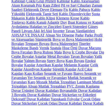
Kabloları
Çoklu Grup Prizleri
Kablolar
Kablo Aksesuarları
Akım Korumalı Priz
Kapı Zilleri
Pil ve Şarj Cihazları
Zaman
Saatleri
Elektronik Devre Elemanı
Fiş
Kablo Pabucu
Kablo
Yüksüğü
Elektronik Tamir Seti
Kablo Düzenleyiciler
Susta
Makaron Kablo
Kablo Klipsi
Klemens
Kroşe
Kablo
Toplayıcı
Kablo Kanalı
Adaptör
Duy
Buat Kutusu ve Kapağı
Aydınlatma Halatları ve Zincirleri
Enerji Sistemleri
Güneş
Paneli
Lityum Akü
Jel Akü
İnverter
Tavan Vantilatörleri
AHŞAP VE İNŞAAT
Ahşap Yer Döşeme
Parke
Parke Profil
ve Aksesuarları
Süpürgelik
Boya ve Boya Malzemeleri
Hobi
Boyaları
Tempare Boyası
Boya Malzemeleri
Tinerler
Maskeleme Bandı
Vernik
Spatula
Hışır Örtü
Duvar Macunu
Boya Fırçaları
Boya Rulosu
Mala
Boya
İç Cephe Boyalar
Dış
Cephe Boyalar
Astarlar
Metal Boyaları
Tavan Boyaları
Yağlı
Boyalar
Yalıtım Boyası
Sprey Boya
Kapı Boyası
Epoksi
Boyalar
Kapılar
Amerikan Kapılar
Melamin Kapılar
Çelik
Kapılar
Akordiyon Kapılar
Sürgülü Kapılar
Acil Çıkış
Kapıları
Kapı Kolları
Seramik ve Fayans
Banyo Seramik ve
Fayansları
Yer Seramik ve Fayansları
Mutfak Seramik ve
Fayansları
Karo
Mozaik
Mutfak Tezgahları
Laminant Mutfak
Tezgahları
Ahşap Mutfak Tezgahları
PVC Zemin Kaplama
Duvar Ürünleri
Duvar Kağıtları
Boyanabilir Duvar Kağıtları
3 Boyutlu Duvar Kağıtları
Duvar Stickerları ve Etiketleri
Dekoratif Duvar Kağıtları
Yapışkanlı Folyolar
Çocuk Odası
Duvar Stickerları
Çocuk Odası Duvar Kağıtları
Duvar Kağıdı