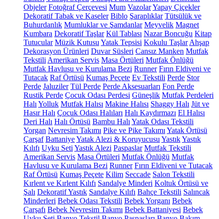
Objeler
Fotoğraf Çerçevesi
Mum
Vazolar
Yapay Çiçekler
Dekoratif Tabak ve Kaseler
Biblo
Şaraplıklar
Tütsülük ve
Buhurdanlık
Mumluklar ve Şamdanlar
Meyvelik
Magnet
Kumbara
Dekoratif Taşlar
Kül Tablası
Nazar Boncuğu
Kitap
Tutucular
Müzik Kutusu
Yatak Tepsisi
Kokulu Taşlar
Ahşap
Dekorasyon Ürünleri
Duvar Süsleri
Cansız Manken
Mutfak
Tekstili
Amerikan Servis
Masa Örtüleri
Mutfak Önlüğü
Mutfak Havlusu ve Kurulama Bezi
Runner
Fırın Eldiveni ve
Tutacak
Raf Örtüsü
Kumaş Peçete
Ev Tekstili
Perde
Stor
Perde
Jaluziler
Tül Perde
Perde Aksesuarları
Fon Perde
Rustik Perde
Çocuk Odası Perdesi
Güneşlik
Mutfak Perdeleri
Halı
Yolluk
Mutfak Halısı
Makine Halısı
Shaggy Halı
Jüt ve
Hasır Halı
Çocuk Odası Halıları
Halı Kaydırmazı
El Halısı
Deri Halı
Halı Örtüsü
Bambu Halı
Yatak Odası Tekstili
Yorgan
Nevresim Takımı
Pike ve Pike Takımı
Yatak Örtüsü
Çarşaf
Battaniye
Yatak Alezi & Koruyucusu
Yastık
Yastık
Kılıfı
Uyku Seti
Yastık Alezi
Paspaslar
Mutfak Tekstili
Amerikan Servis
Masa Örtüleri
Mutfak Önlüğü
Mutfak
Havlusu ve Kurulama Bezi
Runner
Fırın Eldiveni ve Tutacak
Raf Örtüsü
Kumaş Peçete
Kilim
Seccade
Salon Tekstili
Kırlent ve Kırlent Kılıfı
Sandalye Minderi
Koltuk Örtüsü ve
Şalı
Dekoratif Yastık
Sandalye Kılıfı
Bahçe Tekstili
Salıncak
Minderleri
Bebek Odası Tekstili
Bebek Yorganı
Bebek
Çarşafı
Bebek Nevresim Takımı
Bebek Battaniyesi
Bebek
Uyku Seti
Banyo Tekstil
Banyo Paspasları
Banyo Bakım