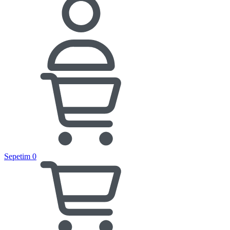
Sepetim
0