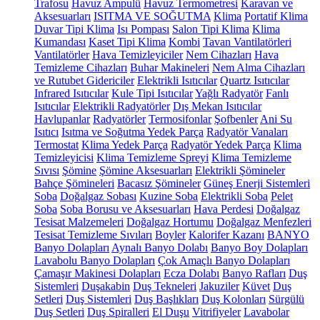
Trafosu
Havuz Ampulü
Havuz Termometresi
Karavan ve
Aksesuarları
ISITMA VE SOĞUTMA
Klima
Portatif Klima
Duvar Tipi Klima
Isı Pompası
Salon Tipi Klima
Klima
Kumandası
Kaset Tipi Klima
Kombi
Tavan Vantilatörleri
Vantilatörler
Hava Temizleyiciler
Nem Cihazları
Hava
Temizleme Cihazları
Buhar Makineleri
Nem Alma Cihazları
ve Rutubet Gidericiler
Elektrikli Isıtıcılar
Quartz Isıtıcılar
Infrared Isıtıcılar
Kule Tipi Isıtıcılar
Yağlı Radyatör
Fanlı
Isıtıcılar
Elektrikli Radyatörler
Dış Mekan Isıtıcılar
Havlupanlar
Radyatörler
Termosifonlar
Şofbenler
Ani Su
Isıtıcı
Isıtma ve Soğutma Yedek Parça
Radyatör Vanaları
Termostat
Klima Yedek Parça
Radyatör Yedek Parça
Klima
Temizleyicisi
Klima Temizleme Spreyi
Klima Temizleme
Sıvısı
Şömine
Şömine Aksesuarları
Elektrikli Şömineler
Bahçe Şömineleri
Bacasız Şömineler
Güneş Enerji Sistemleri
Soba
Doğalgaz Sobası
Kuzine Soba
Elektrikli Soba
Pelet
Soba
Soba Borusu ve Aksesuarları
Hava Perdesi
Doğalgaz
Tesisat Malzemeleri
Doğalgaz Hortumu
Doğalgaz Menfezleri
Tesisat Temizleme Sıvıları
Boyler
Kalorifer Kazanı
BANYO
Banyo Dolapları
Aynalı Banyo Dolabı
Banyo Boy Dolapları
Lavabolu Banyo Dolapları
Çok Amaçlı Banyo Dolapları
Çamaşır Makinesi Dolapları
Ecza Dolabı
Banyo Rafları
Duş
Sistemleri
Duşakabin
Duş Tekneleri
Jakuziler
Küvet
Duş
Setleri
Duş Sistemleri
Duş Başlıkları
Duş Kolonları
Sürgülü
Duş Setleri
Duş Spiralleri
El Duşu
Vitrifiyeler
Lavabolar