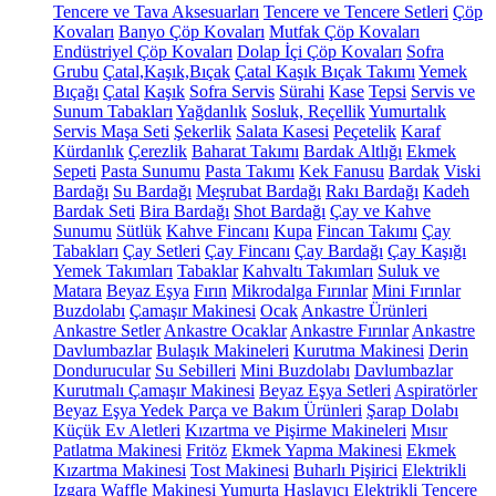
Tencere ve Tava Aksesuarları
Tencere ve Tencere Setleri
Çöp
Kovaları
Banyo Çöp Kovaları
Mutfak Çöp Kovaları
Endüstriyel Çöp Kovaları
Dolap İçi Çöp Kovaları
Sofra
Grubu
Çatal,Kaşık,Bıçak
Çatal Kaşık Bıçak Takımı
Yemek
Bıçağı
Çatal
Kaşık
Sofra Servis
Sürahi
Kase
Tepsi
Servis ve
Sunum Tabakları
Yağdanlık
Sosluk, Reçellik
Yumurtalık
Servis Maşa Seti
Şekerlik
Salata Kasesi
Peçetelik
Karaf
Kürdanlık
Çerezlik
Baharat Takımı
Bardak Altlığı
Ekmek
Sepeti
Pasta Sunumu
Pasta Takımı
Kek Fanusu
Bardak
Viski
Bardağı
Su Bardağı
Meşrubat Bardağı
Rakı Bardağı
Kadeh
Bardak Seti
Bira Bardağı
Shot Bardağı
Çay ve Kahve
Sunumu
Sütlük
Kahve Fincanı
Kupa
Fincan Takımı
Çay
Tabakları
Çay Setleri
Çay Fincanı
Çay Bardağı
Çay Kaşığı
Yemek Takımları
Tabaklar
Kahvaltı Takımları
Suluk ve
Matara
Beyaz Eşya
Fırın
Mikrodalga Fırınlar
Mini Fırınlar
Buzdolabı
Çamaşır Makinesi
Ocak
Ankastre Ürünleri
Ankastre Setler
Ankastre Ocaklar
Ankastre Fırınlar
Ankastre
Davlumbazlar
Bulaşık Makineleri
Kurutma Makinesi
Derin
Dondurucular
Su Sebilleri
Mini Buzdolabı
Davlumbazlar
Kurutmalı Çamaşır Makinesi
Beyaz Eşya Setleri
Aspiratörler
Beyaz Eşya Yedek Parça ve Bakım Ürünleri
Şarap Dolabı
Küçük Ev Aletleri
Kızartma ve Pişirme Makineleri
Mısır
Patlatma Makinesi
Fritöz
Ekmek Yapma Makinesi
Ekmek
Kızartma Makinesi
Tost Makinesi
Buharlı Pişirici
Elektrikli
Izgara
Waffle Makinesi
Yumurta Haşlayıcı
Elektrikli Tencere