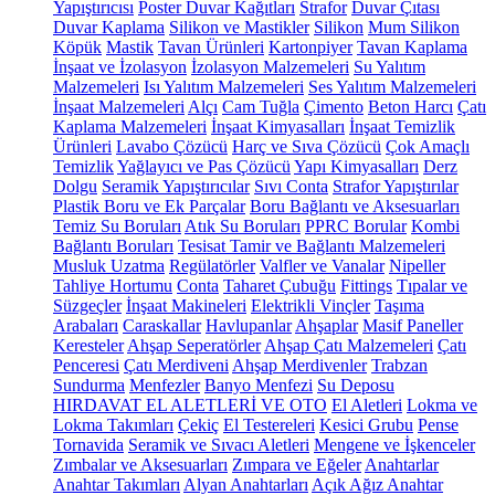
Yapıştırıcısı
Poster Duvar Kağıtları
Strafor
Duvar Çıtası
Duvar Kaplama
Silikon ve Mastikler
Silikon
Mum Silikon
Köpük
Mastik
Tavan Ürünleri
Kartonpiyer
Tavan Kaplama
İnşaat ve İzolasyon
İzolasyon Malzemeleri
Su Yalıtım
Malzemeleri
Isı Yalıtım Malzemeleri
Ses Yalıtım Malzemeleri
İnşaat Malzemeleri
Alçı
Cam Tuğla
Çimento
Beton Harcı
Çatı
Kaplama Malzemeleri
İnşaat Kimyasalları
İnşaat Temizlik
Ürünleri
Lavabo Çözücü
Harç ve Sıva Çözücü
Çok Amaçlı
Temizlik
Yağlayıcı ve Pas Çözücü
Yapı Kimyasalları
Derz
Dolgu
Seramik Yapıştırıcılar
Sıvı Conta
Strafor Yapıştırılar
Plastik Boru ve Ek Parçalar
Boru Bağlantı ve Aksesuarları
Temiz Su Boruları
Atık Su Boruları
PPRC Borular
Kombi
Bağlantı Boruları
Tesisat Tamir ve Bağlantı Malzemeleri
Musluk Uzatma
Regülatörler
Valfler ve Vanalar
Nipeller
Tahliye Hortumu
Conta
Taharet Çubuğu
Fittings
Tıpalar ve
Süzgeçler
İnşaat Makineleri
Elektrikli Vinçler
Taşıma
Arabaları
Caraskallar
Havlupanlar
Ahşaplar
Masif Paneller
Keresteler
Ahşap Seperatörler
Ahşap Çatı Malzemeleri
Çatı
Penceresi
Çatı Merdiveni
Ahşap Merdivenler
Trabzan
Sundurma
Menfezler
Banyo Menfezi
Su Deposu
HIRDAVAT EL ALETLERİ VE OTO
El Aletleri
Lokma ve
Lokma Takımları
Çekiç
El Testereleri
Kesici Grubu
Pense
Tornavida
Seramik ve Sıvacı Aletleri
Mengene ve İşkenceler
Zımbalar ve Aksesuarları
Zımpara ve Eğeler
Anahtarlar
Anahtar Takımları
Alyan Anahtarları
Açık Ağız Anahtar