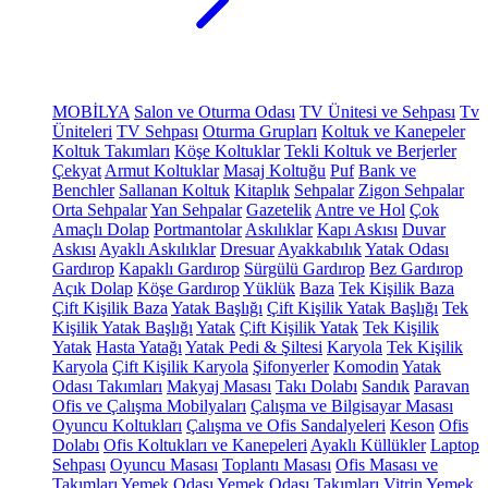
MOBİLYA
Salon ve Oturma Odası
TV Ünitesi ve Sehpası
Tv
Üniteleri
TV Sehpası
Oturma Grupları
Koltuk ve Kanepeler
Koltuk Takımları
Köşe Koltuklar
Tekli Koltuk ve Berjerler
Çekyat
Armut Koltuklar
Masaj Koltuğu
Puf
Bank ve
Benchler
Sallanan Koltuk
Kitaplık
Sehpalar
Zigon Sehpalar
Orta Sehpalar
Yan Sehpalar
Gazetelik
Antre ve Hol
Çok
Amaçlı Dolap
Portmantolar
Askılıklar
Kapı Askısı
Duvar
Askısı
Ayaklı Askılıklar
Dresuar
Ayakkabılık
Yatak Odası
Gardırop
Kapaklı Gardırop
Sürgülü Gardırop
Bez Gardırop
Açık Dolap
Köşe Gardırop
Yüklük
Baza
Tek Kişilik Baza
Çift Kişilik Baza
Yatak Başlığı
Çift Kişilik Yatak Başlığı
Tek
Kişilik Yatak Başlığı
Yatak
Çift Kişilik Yatak
Tek Kişilik
Yatak
Hasta Yatağı
Yatak Pedi & Şiltesi
Karyola
Tek Kişilik
Karyola
Çift Kişilik Karyola
Şifonyerler
Komodin
Yatak
Odası Takımları
Makyaj Masası
Takı Dolabı
Sandık
Paravan
Ofis ve Çalışma Mobilyaları
Çalışma ve Bilgisayar Masası
Oyuncu Koltukları
Çalışma ve Ofis Sandalyeleri
Keson
Ofis
Dolabı
Ofis Koltukları ve Kanepeleri
Ayaklı Küllükler
Laptop
Sehpası
Oyuncu Masası
Toplantı Masası
Ofis Masası ve
Takımları
Yemek Odası
Yemek Odası Takımları
Vitrin
Yemek