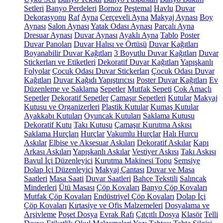
Setleri
Banyo Perdeleri
Bornoz
Peştemal
Havlu
Duvar
Dekorasyonu
Raf
Ayna
Çerçeveli Ayna
Makyaj Aynası
Boy
Aynası
Salon Aynası
Yatak Odası Aynası
Parçalı Ayna
Dresuar Aynası
Duvar Aynası
Ayaklı Ayna
Tablo
Poster
Duvar Panoları
Duvar Halısı ve Örtüsü
Duvar Kağıtları
Boyanabilir Duvar Kağıtları
3 Boyutlu Duvar Kağıtları
Duvar
Stickerları ve Etiketleri
Dekoratif Duvar Kağıtları
Yapışkanlı
Folyolar
Çocuk Odası Duvar Stickerları
Çocuk Odası Duvar
Kağıtları
Duvar Kağıdı Yapıştırıcısı
Poster Duvar Kağıtları
Ev
Düzenleme ve Saklama
Sepetler
Mutfak Sepeti
Çok Amaçlı
Sepetler
Dekoratif Sepetler
Çamaşır Sepetleri
Kutular
Makyaj
Kutusu ve Organizerleri
Plastik Kutular
Kumaş Kutular
Ayakkabı Kutuları
Oyuncak Kutuları
Saklama Kutusu
Dekoratif Kutu
Takı Kutusu
Çamaşır Kurutma Askısı
Saklama Hurçları
Hurçlar
Vakumlu Hurçlar
Halı Hurcu
Askılar
Elbise ve Aksesuar Askıları
Dekoratif Askılar
Kapı
Arkası Askıları
Yapışkanlı Askılar
Vestiyer Askısı
Takı Askısı
Bavul İçi Düzenleyici
Kurutma Makinesi Topu
Şemsiye
Dolap İçi Düzenleyici
Makyaj Çantası
Duvar ve Masa
Saatleri
Masa Saati
Duvar Saatleri
Bahçe Tekstili
Salıncak
Minderleri
Ütü Masası
Çöp Kovaları
Banyo Çöp Kovaları
Mutfak Çöp Kovaları
Endüstriyel Çöp Kovaları
Dolap İçi
Çöp Kovaları
Kırtasiye ve Ofis Malzemeleri
Dosyalama ve
Arşivleme
Poşet Dosya
Evrak Rafı
Çıtçıtlı Dosya
Klasör
Telli