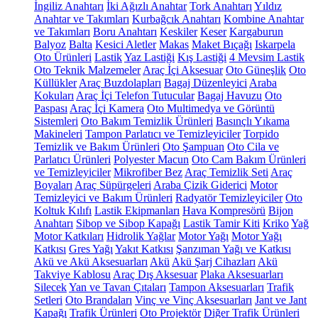
İngiliz Anahtarı
İki Ağızlı Anahtar
Tork Anahtarı
Yıldız
Anahtar ve Takımları
Kurbağcık Anahtarı
Kombine Anahtar
ve Takımları
Boru Anahtarı
Keskiler
Keser
Kargaburun
Balyoz
Balta
Kesici Aletler
Makas
Maket Bıçağı
Iskarpela
Oto Ürünleri
Lastik
Yaz Lastiği
Kış Lastiği
4 Mevsim Lastik
Oto Teknik Malzemeler
Araç İçi Aksesuar
Oto Güneşlik
Oto
Küllükler
Araç Buzdolapları
Bagaj Düzenleyici
Araba
Kokuları
Araç İçi Telefon Tutucular
Bagaj Havuzu
Oto
Paspası
Araç İçi Kamera
Oto Multimedya ve Görüntü
Sistemleri
Oto Bakım Temizlik Ürünleri
Basınçlı Yıkama
Makineleri
Tampon Parlatıcı ve Temizleyiciler
Torpido
Temizlik ve Bakım Ürünleri
Oto Şampuan
Oto Cila ve
Parlatıcı Ürünleri
Polyester Macun
Oto Cam Bakım Ürünleri
ve Temizleyiciler
Mikrofiber Bez
Araç Temizlik Seti
Araç
Boyaları
Araç Süpürgeleri
Araba Çizik Giderici
Motor
Temizleyici ve Bakım Ürünleri
Radyatör Temizleyiciler
Oto
Koltuk Kılıfı
Lastik Ekipmanları
Hava Kompresörü
Bijon
Anahtarı
Sibop ve Sibop Kapağı
Lastik Tamir Kiti
Kriko
Yağ
Motor Katkıları
Hidrolik Yağlar
Motor Yağı
Motor Yağı
Katkısı
Gres Yağı
Yakıt Katkısı
Şanzıman Yağı ve Katkısı
Akü ve Akü Aksesuarları
Akü
Akü Şarj Cihazları
Akü
Takviye Kablosu
Araç Dış Aksesuar
Plaka Aksesuarları
Silecek
Yan ve Tavan Çıtaları
Tampon Aksesuarları
Trafik
Setleri
Oto Brandaları
Vinç ve Vinç Aksesuarları
Jant ve Jant
Kapağı
Trafik Ürünleri
Oto Projektör
Diğer Trafik Ürünleri