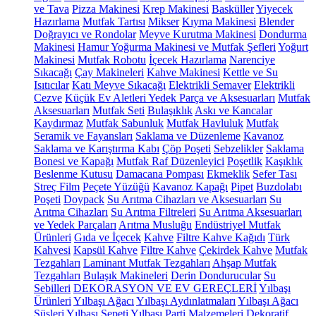
ve Tava
Pizza Makinesi
Krep Makinesi
Basküller
Yiyecek
Hazırlama
Mutfak Tartısı
Mikser
Kıyma Makinesi
Blender
Doğrayıcı ve Rondolar
Meyve Kurutma Makinesi
Dondurma
Makinesi
Hamur Yoğurma Makinesi ve Mutfak Şefleri
Yoğurt
Makinesi
Mutfak Robotu
İçecek Hazırlama
Narenciye
Sıkacağı
Çay Makineleri
Kahve Makinesi
Kettle ve Su
Isıtıcılar
Katı Meyve Sıkacağı
Elektrikli Semaver
Elektrikli
Cezve
Küçük Ev Aletleri Yedek Parça ve Aksesuarları
Mutfak
Aksesuarları
Mutfak Seti
Bulaşıklık
Askı ve Kancalar
Kaydırmaz
Mutfak Sabunluk
Mutfak Havluluk
Mutfak
Seramik ve Fayansları
Saklama ve Düzenleme
Kavanoz
Saklama ve Karıştırma Kabı
Çöp Poşeti
Sebzelikler
Saklama
Bonesi ve Kapağı
Mutfak Raf Düzenleyici
Poşetlik
Kaşıklık
Beslenme Kutusu
Damacana Pompası
Ekmeklik
Sefer Tası
Streç Film
Peçete Yüzüğü
Kavanoz Kapağı
Pipet
Buzdolabı
Poşeti
Doypack
Su Arıtma Cihazları ve Aksesuarları
Su
Arıtma Cihazları
Su Arıtma Filtreleri
Su Arıtma Aksesuarları
ve Yedek Parçaları
Arıtma Musluğu
Endüstriyel Mutfak
Ürünleri
Gıda ve İçecek
Kahve
Filtre Kahve Kağıdı
Türk
Kahvesi
Kapsül Kahve
Filtre Kahve
Çekirdek Kahve
Mutfak
Tezgahları
Laminant Mutfak Tezgahları
Ahşap Mutfak
Tezgahları
Bulaşık Makineleri
Derin Dondurucular
Su
Sebilleri
DEKORASYON VE EV GEREÇLERİ
Yılbaşı
Ürünleri
Yılbaşı Ağacı
Yılbaşı Aydınlatmaları
Yılbaşı Ağacı
Süsleri
Yılbaşı Sepeti
Yılbaşı Parti Malzemeleri
Dekoratif