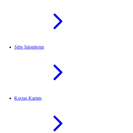
Şifre İşlemlerim
Koçtaş Kartım