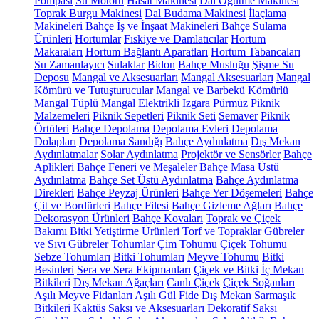
Pompası
Su Motoru
Hasat Makinesi
Dal Öğütme Makinesi
Toprak Burgu Makinesi
Dal Budama Makinesi
İlaçlama
Makineleri
Bahçe İş ve İnşaat Makineleri
Bahçe Sulama
Ürünleri
Hortumlar
Fıskiye ve Damlatıcılar
Hortum
Makaraları
Hortum Bağlantı Aparatları
Hortum Tabancaları
Su Zamanlayıcı
Sulaklar
Bidon
Bahçe Musluğu
Şişme Su
Deposu
Mangal ve Aksesuarları
Mangal Aksesuarları
Mangal
Kömürü ve Tutuşturucular
Mangal ve Barbekü
Kömürlü
Mangal
Tüplü Mangal
Elektrikli Izgara
Pürmüz
Piknik
Malzemeleri
Piknik Sepetleri
Piknik Seti
Semaver
Piknik
Örtüleri
Bahçe Depolama
Depolama Evleri
Depolama
Dolapları
Depolama Sandığı
Bahçe Aydınlatma
Dış Mekan
Aydınlatmalar
Solar Aydınlatma
Projektör ve Sensörler
Bahçe
Aplikleri
Bahçe Feneri ve Meşaleler
Bahçe Masa Üstü
Aydınlatma
Bahçe Set Üstü Aydınlatma
Bahçe Aydınlatma
Direkleri
Bahçe Peyzaj Ürünleri
Bahçe Yer Döşemeleri
Bahçe
Çit ve Bordürleri
Bahçe Filesi
Bahçe Gizleme Ağları
Bahçe
Dekorasyon Ürünleri
Bahçe Kovaları
Toprak ve Çiçek
Bakımı
Bitki Yetiştirme Ürünleri
Torf ve Topraklar
Gübreler
ve Sıvı Gübreler
Tohumlar
Çim Tohumu
Çiçek Tohumu
Sebze Tohumları
Bitki Tohumları
Meyve Tohumu
Bitki
Besinleri
Sera ve Sera Ekipmanları
Çiçek ve Bitki
İç Mekan
Bitkileri
Dış Mekan Ağaçları
Canlı Çiçek
Çiçek Soğanları
Aşılı Meyve Fidanları
Aşılı Gül
Fide
Dış Mekan Sarmaşık
Bitkileri
Kaktüs
Saksı ve Aksesuarları
Dekoratif Saksı