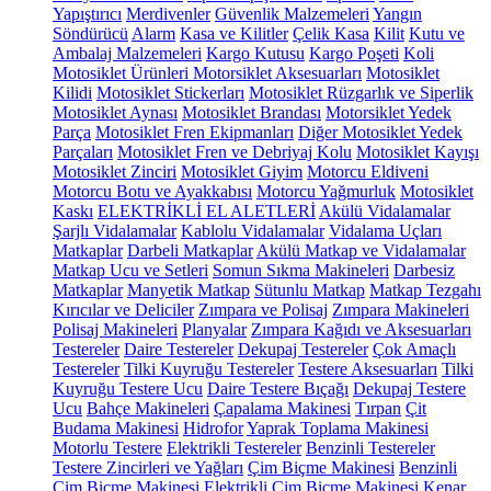
Yapıştırıcı
Merdivenler
Güvenlik Malzemeleri
Yangın
Söndürücü
Alarm
Kasa ve Kilitler
Çelik Kasa
Kilit
Kutu ve
Ambalaj Malzemeleri
Kargo Kutusu
Kargo Poşeti
Koli
Motosiklet Ürünleri
Motorsiklet Aksesuarları
Motosiklet
Kilidi
Motosiklet Stickerları
Motosiklet Rüzgarlık ve Siperlik
Motosiklet Aynası
Motosiklet Brandası
Motorsiklet Yedek
Parça
Motosiklet Fren Ekipmanları
Diğer Motosiklet Yedek
Parçaları
Motosiklet Fren ve Debriyaj Kolu
Motosiklet Kayışı
Motosiklet Zinciri
Motosiklet Giyim
Motorcu Eldiveni
Motorcu Botu ve Ayakkabısı
Motorcu Yağmurluk
Motosiklet
Kaskı
ELEKTRİKLİ EL ALETLERİ
Akülü Vidalamalar
Şarjlı Vidalamalar
Kablolu Vidalamalar
Vidalama Uçları
Matkaplar
Darbeli Matkaplar
Akülü Matkap ve Vidalamalar
Matkap Ucu ve Setleri
Somun Sıkma Makineleri
Darbesiz
Matkaplar
Manyetik Matkap
Sütunlu Matkap
Matkap Tezgahı
Kırıcılar ve Deliciler
Zımpara ve Polisaj
Zımpara Makineleri
Polisaj Makineleri
Planyalar
Zımpara Kağıdı ve Aksesuarları
Testereler
Daire Testereler
Dekupaj Testereler
Çok Amaçlı
Testereler
Tilki Kuyruğu Testereler
Testere Aksesuarları
Tilki
Kuyruğu Testere Ucu
Daire Testere Bıçağı
Dekupaj Testere
Ucu
Bahçe Makineleri
Çapalama Makinesi
Tırpan
Çit
Budama Makinesi
Hidrofor
Yaprak Toplama Makinesi
Motorlu Testere
Elektrikli Testereler
Benzinli Testereler
Testere Zincirleri ve Yağları
Çim Biçme Makinesi
Benzinli
Çim Biçme Makinesi
Elektrikli Çim Biçme Makinesi
Kenar